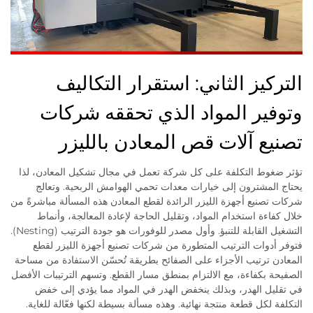
التركيز الثاني: استقرار التكاليف
وتوفير المواد الذي تحققه شركات
تصنيع آلات قص المعادن بالليزر
تؤثر ضغوط التكلفة على كل شركة تعمل في مجال تشكيل المعادن، لذا
يحتاج المشترون إلى خيارات معدات تحمي الهوامش الربحية. وتعالج
شركات تصنيع أجهزة الليزر الرائدة لقطع المعادن هذه المسألة مباشرةً من
خلال كفاءة استخدام المواد، وتقليل الحاجة لإعادة المعالجة، وأنماط
التشغيل القابلة للتنبؤ. وأول مصدر للوفورات هو جودة الترتيب (Nesting).
فتوفر أدوات الترتيب المتطورة من شركات تصنيع أجهزة الليزر لقطع
المعادن ترتيب الأجزاء على الصفائح بطريقة تُحسّن الاستفادة من مساحة
الصفيحة بكفاءة، مع الالتزام بمنطق مسار القطع. وتسهم الترتيبات الأفضل
في تقليل الهدر، وبذلك ينخفض الهدر في المواد مما يؤدي إلى خفض
التكلفة لكل قطعة منتجة نهائية. وهذه مسألة بسيطة لكنها فعّالة للغاية.