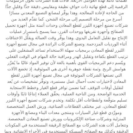
اهتمامًا كاملاً لهذه العوامل الأربعة. فآلات هذه الشركات تحوِّل الرسومات
الرقمية إلى قطعٍ نهائية ذات حوافٍ نظيفة ومقاييس دقيقة جدًّا وقليلٍ جدًّا
من الحاجة لإعادة المعالجة. وهذا يوفِّر لمصانع التصنيع المعدني مسارًا
أسرع من مرحلة التصميم إلى مرحلة الشحن. كما تقدِّم العديد من
شركات تصنيع أجهزة الليزر لقطع المعادن وحدات أتمتة مثل أجهزة تحميل
الصفائح وأجهزة تفريغها ووحدات الفرز، مما يسمح باستمرار عمليات
الإنتاج مع تقليل التعامل اليدوي. وهذا يوفِّر وقت العمالة ويقلِّل الاختناقات
أثناء الورديات المزدحمة. وتصنع الشركات الرائدة في مجال تصنيع أجهزة
الليزر لقطع المعادن برمجيات سهلة الاستخدام تساعد المشغلين على
ترتيب القطع بكفاءة وتقليل الهدر ومراقبة حالة المهام في الوقت الفعلي.
ويتّسم دعم البرمجيات القوي بأهمية بالغة لأن توفير المواد غالبًا ما يُقرِّر
هوامش الربح. وثمة نقطة جوهرية أخرى هي الموثوقية. إذ تخضع الآلات
التي تصنعها الشركات الموثوقة في مجال تصنيع أجهزة الليزر لقطع
المعادن لاختبارات تحت أحمال عمل مستمرة، وتوفِّر تشخيصات عن بُعد
لتقليل أوقات التوقف. كما تضمن توافر قطع الغيار وخطط الاستجابة
الخدمية الواضحة. ومن الناحية العملية، يحقِّق العملاء إنتاجًا ثابتًا وأوقات
تسليم متوقَّعة وانقطاعات أقل تكلفة. وتخدم شركات تصنيع أجهزة الليزر
لقطع المعادن، عبر مختلف القطاعات الصناعية، ورش العمل المتخصصة
ومورِّدي قطع غيار السيارات ومنتجي معدات البناء ومصانع الأجهزة
المنزلية وشركات صناعة الإلكترونيات وورش تصنيع المعادن المخصصة.
وتتعامل آلات هذه الشركات مع الصفائح الرقيقة المستخدمة في المكونات
الدقيقة وكذلك مع الصفائح السميكة المستخدمة في الأجزاء الإنشائية. وبما