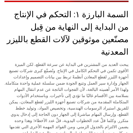
السمة البارزة ١: التحكم في الإنتاج
من البداية إلى النهاية من قِبل
مصنّعين موثوقين لآلات القطع بالليزر
المعدنية
يبحث العديد من المشترين في البداية عن سرعة القطع، لكن الميزة
الأقوى تكمن في التحكم الكامل في الإنتاج. وتُصمِّع كبرى شركات تصنيع
أجهزة الليزر لقطع المعادن أنظمةً تربط بين بيانات التصميم وإعدادات
الجهاز وإدارة سير العمل وتتبع الجودة ضمن سلسلة عملية واحدة متكاملة.
ولهذا الأمر أهميته البالغة، لأن الفجوات الناتجة عن عدم انتقال المهام
بسلاسة بين الأقسام غالبًا ما تؤدي إلى تأخيرات. وباستخدام الأدوات
المتكاملة المقدمة من شركات تصنيع أجهزة الليزر لقطع المعادن، يمكن
للفريق استيراد الرسومات الهندسية، وتخصيص المواد، وتوليد خطط
القطع، وإرسال المهام مباشرةً إلى الجهاز دون الحاجة إلى إدخال يدوي
متكرر. وكلما قلَّ عدد الخطوات اليدوية، قلَّ عدد الأخطاء؛ وهذا وحده
يضمن الالتزام بالجدول الزمني. ومن الفوائد المهمة الأخرى التي تقدمها