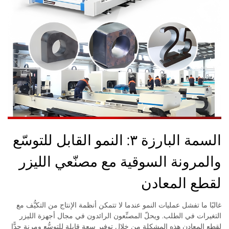
السمة البارزة ٣: النمو القابل للتوسّع
والمرونة السوقية مع مصنّعي الليزر
لقطع المعادن
غالبًا ما تفشل عمليات النمو عندما لا تتمكن أنظمة الإنتاج من التكيُّف مع
التغيرات في الطلب. ويحلّ المصنِّعون الرائدون في مجال أجهزة الليزر
لقطع المعادن هذه المشكلة من خلال توفير سعة قابلة للتوسُّع ومرنة جدًّا