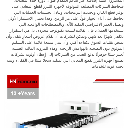
المشترون قيمةً إضافيةً عبر الدعم المقدّم طوال دورة حياة المعدات.
فتحافظ الشركات المصنّعة الموثوقة لأجهزة الليزر لقطع المعادن على
توفر قطع الغيار، وتحديث البرمجيات، وتبادل تحسينات العمليات التي
تحافظ على أداء الجهاز قويًّا على مر الزمن. وهذا يحمي الاستثمار الأولي
ويطيل العمر الافتراضي المفيد للآلة. وبالمصطلحات الواقعية التي
يستخدمها العملاء، فإن الفائدة ليست تكنولوجيا مجردة، بل هي استقرار
تكلفي شهرًا بعد شهر. ويمكن للشركات أن تقدّم عروض أسعارٍ بثقة، وأن
تمتص تقلبات السوق بكفاءة أكبر، وأن تبني سمعةً قائمةً على التسليم
الموثوق دون التضحية بالهوامش الربحية. وهذه المرونة المالية العملية
تُعتبر سببًا جوهريًّا يدفع العديد من الشركات إلى إعطاء أولوية لشركات
تصنيع أجهزة الليزر لقطع المعادن التي تمتلك سجلًّا مثبتًا في الكفاءة وبنية
تحتية قوية للخدمات.