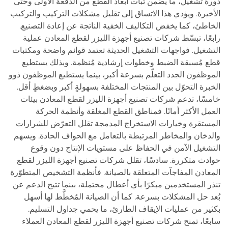
دورة تشغيل، ما يضمن ثبات أبعاد القطع من الدفعة الأولى وحتى
الأخيرة. ويؤدي هذا الاتساق إلى تقليل مشكلات التركيب والتركيب
الخاطئ، كما يخفض التكاليف الخفية الناتجة عن إعادة التصنيع.
رابعًا، تبسّط شركات تصنيع أجهزة الليزر لقطع المعادن عملية
التشغيل. فواجهات التشغيل الحديثة تعتمد قوائم واضحة ومكتبات
قطع مُسبقة الضبط وخطوات إرشادية مُنظمة. وبذلك يستطيع
الموظفون الجدد التعلّم بسرعة أكبر، بينما يستطيع الموظفون ذوو
الخبرة التحوّل بين المنتجات المختلفة بسهولةٍ أكبر وبضغطٍ أقل.
خامسًا، تدعم شركات تصنيع أجهزة الليزر لقطع المعادن بيئات
العمل الأكثر أمانًا. فمناطق القطع المغلقة وأنظمة الحركة
المستقرة وخيارات الاستخراج المدمجة تقلل التعرّض للشرارات
والدخان والمخاطر المرتبطة بالتعامل مع الحواف الحادة. ويسهم
التشغيل الآمن في الحفاظ على مستويات الإنتاج دون وقوع
حوادث متكررة. سادسًا، تقلل شركات تصنيع أجهزة الليزر لقطع
المعادن المفاجآت المتعلقة بالصيانة. فأنظمة التشخيص المتطوّرة
تنذر المستخدمين مبكرًا بأي أعطال محتملة، بينما تتيح الدعم عن
بُعد حل المشكلات بسرعة. كما أن الصيانة المُخطَّط لها أسهل
بكثير من عمليات الإيقاف الطارئ، ما يحمي جداول التسليم.
سابعًا، تمنح شركات تصنيع أجهزة الليزر لقطع المعادن العملاء