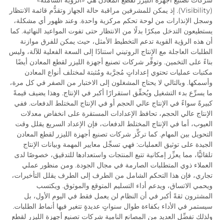
شركات تصنيع أجهزة الليزر لقطع المعادن هي «الرؤية الشاملة»
(Visibility). إذ يمكن للمشرفين مراقبة حالة الجهاز وتقدُّم قائمة الانتظار
وسجل الإنذارات من لوحة تحكم مركزية واحدة. وعند ظهور أي مشكلة،
يستطيعون التدخل مبكرًا بدلًا من الانتظار حتى تفوت المواعيد النهائية. كما
أن هذه الرؤية القوية تدعم التخطيط الأمثل، حيث يمكن للفرق موازنة
الطلبات العاجلة مع الإنتاج الروتيني استنادًا إلى السعة الفعلية للآلة، وليس
بناءً على التخمين. وتوفِّر شركات تصنيع أجهزة الليزر لقطع المعادن أيضًا
مكتبات عمليات تحتوي إعداداتٍ مُجرَّبة ومُثبتة لمختلف أنواع المعادن
وأسمكها. وبالتالي لا يحتاج المشغلون إلى الاختبار من الصفر في كل مرة،
ما يسرِّع بدء التشغيل ويُحقِّق استقرارًا أكبر في الإنتاج. وهذا يضيف قيمةً
كبيرةً سواءً في الإنتاج عالي الحجم أو في الإنتاج المختلط الدفعات. ففي
الإنتاج عالي الحجم، تحافظ الإعدادات المستقرة على انخفاض معدلات
العيوب، أما في الإنتاج المختلط الدفعات، فإن الإعداد السريع يقلل وقت
التحويل بين المهام. كما تركِّز شركات تصنيع أجهزة الليزر لقطع المعادن
الجيدة على توثيق العمليات: فهي تسجِّل معايير المهمة وبيانات الإنتاج
تلقائيًّا، مما يعزِّز إمكانية تتبع المنتجات واستعدادها للتدقيق، خصوصًا لدى
العملاء ذوي المتطلبات الصارمة في مجال الجودة. ومن منظور عملي
تجاري، فإن هذا التحكم الشامل من الطرف إلى الطرف يقلل التأخيرات،
ويحمي الاتساق، ويدعم أداء التسليم المتوقع والموثوق. ويكتسب
المشترون ثقةً أكبر في أن النظام لن يعمل فقط في اليوم الأول، بل
سيستمر في الأداء بكفاءة طوال سنواتٍ عديدةٍ تتغير فيها أنماط الطلبات.
ولذلك تفضِّل العديد من المصانع النامية شركات تصنيع أجهزة الليزر لقطع