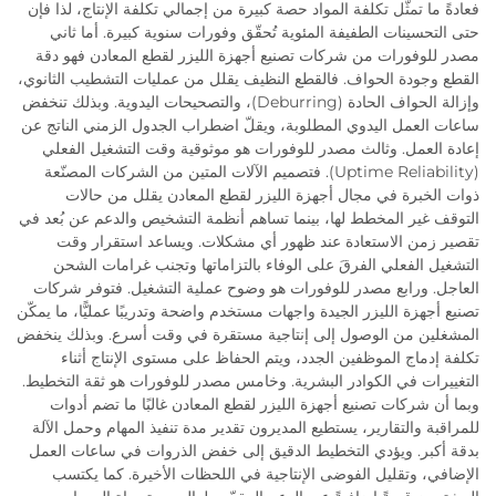
فعادةً ما تمثّل تكلفة المواد حصة كبيرة من إجمالي تكلفة الإنتاج، لذا فإن
حتى التحسينات الطفيفة المئوية تُحقّق وفورات سنوية كبيرة. أما ثاني
مصدر للوفورات من شركات تصنيع أجهزة الليزر لقطع المعادن فهو دقة
القطع وجودة الحواف. فالقطع النظيف يقلل من عمليات التشطيب الثانوي،
وإزالة الحواف الحادة (Deburring)، والتصحيحات اليدوية. وبذلك تنخفض
ساعات العمل اليدوي المطلوبة، ويقلّ اضطراب الجدول الزمني الناتج عن
إعادة العمل. وثالث مصدر للوفورات هو موثوقية وقت التشغيل الفعلي
(Uptime Reliability). فتصميم الآلات المتين من الشركات المصنّعة
ذوات الخبرة في مجال أجهزة الليزر لقطع المعادن يقلل من حالات
التوقف غير المخطط لها، بينما تساهم أنظمة التشخيص والدعم عن بُعد في
تقصير زمن الاستعادة عند ظهور أي مشكلات. ويساعد استقرار وقت
التشغيل الفعلي الفرقَ على الوفاء بالتزاماتها وتجنب غرامات الشحن
العاجل. ورابع مصدر للوفورات هو وضوح عملية التشغيل. فتوفر شركات
تصنيع أجهزة الليزر الجيدة واجهات مستخدم واضحة وتدريبًا عمليًّا، ما يمكّن
المشغلين من الوصول إلى إنتاجية مستقرة في وقت أسرع. وبذلك ينخفض
تكلفة إدماج الموظفين الجدد، ويتم الحفاظ على مستوى الإنتاج أثناء
التغييرات في الكوادر البشرية. وخامس مصدر للوفورات هو ثقة التخطيط.
وبما أن شركات تصنيع أجهزة الليزر لقطع المعادن غالبًا ما تضم أدوات
للمراقبة والتقارير، يستطيع المديرون تقدير مدة تنفيذ المهام وحمل الآلة
بدقة أكبر. ويؤدي التخطيط الدقيق إلى خفض الذروات في ساعات العمل
الإضافي، وتقليل الفوضى الإنتاجية في اللحظات الأخيرة. كما يكتسب