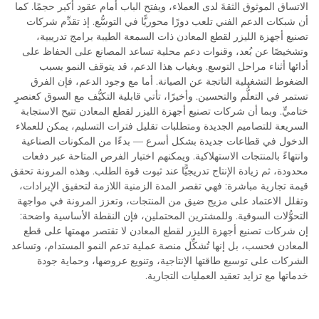
الاتساق الموثوق الثقةَ لدى العملاء، ويفتح الباب أمام عقود أكبر حجمًا. كما
أن شبكات الدعم الفني تلعب دورًا محوريًّا في التوسُّع. إذ تقدِّم شركات
تصنيع أجهزة الليزر لقطع المعادن ذات السمعة الطيبة برامج تدريبية،
وتشخيصًا عن بُعد، وقنوات دعم محلية تساعد المصانع على الحفاظ على
أدائها أثناء مراحل التوسع. وبغياب هذا الدعم، قد يتوقف النمو بسبب
الضغوط التشغيلية الناتجة عن الصيانة. أما مع وجود الدعم، فإن الفرق
تستمر في التعلُّم والتحسين. وأخيرًا، تأتي قابلية التكيُّف مع السوق كعنصرٍ
ختاميٍّ. وبما أن شركات تصنيع أجهزة الليزر لقطع المعادن تتيح الاستجابة
السريعة للتصاميم الجديدة ومتطلبات تقليل فترات التسليم، يمكن للعملاء
الدخول في قطاعات جديدة بشكل أسرع — بدءًا من المكونات الصناعية
وانتهاءً بالمنتجات الاستهلاكية. ويمكنهم اختبار الفرص المتاحة عبر دفعات
محدودة، ثم زيادة الإنتاج تدريجيًّا عند ثبوت قوة الطلب. وهذه المرونة تحقق
قيمة تجارية مباشرة: فهي تقصر المدة الزمنية اللازمة لتحقيق الإيرادات،
وتقلل الاعتماد على مزيج ضيق من المنتجات، وتعزز المرونة في مواجهة
التحوُّلات السوقية. وللمشترين المحتملين، فإن النقطة الأساسية واضحة:
إن شركات تصنيع أجهزة الليزر لقطع المعادن لا تقتصر مهمتها على قطع
المعادن فحسب، بل إنها تُشكِّل منصة عملية تدعم النمو المستدام، وتساعد
الشركات على توسيع طاقتها الإنتاجية، وتنويع عروضها، وحماية جودة
خدماتها مع تزايد تعقيد العمليات التجارية.