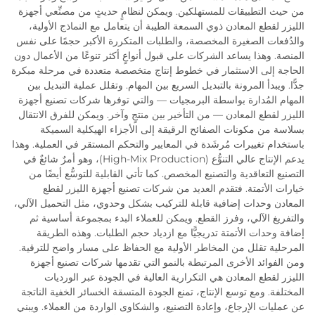
من حيث التطبيقات للمستهلكين. ويمكن لنظامٍ حديثٍ من مصنِّعي أجهزة
الليزر لقطع المعادن ذوي السمعة الطيبة أن يتعامل مع النماذج الأولية،
والدُفعات الصغيرة المخصصة، والطلبات المتكررة الأكبر حجمًا على نفس
المنصة. وهذا يساعد الشركات على قبول أنواعٍ أكثر تنوعًا من الأعمال دون
الحاجة إلى الاستثمار في خطوط إنتاج متخصصة متعددة في مرحلة مبكرة
جدًّا. ويبدأ المرونة بالتبديل السريع بين المهام. وتقلل عملية التبديل بين
المهام المُدارة بواسطة البرمجيات — والتي توفرها شركات تصنيع أجهزة
الليزر لقطع المعادن — من التأخير بين منتجٍ وآخر. ويمكن للفرق الانتقال
بسلاسة من مكونات الصفائح الرقيقة إلى الأجزاء الهيكلية السميكة
باستخدام تغييرات مُرشَدة في المعايير والتحكم المستقر في العملية. وهذا
يدعم الإنتاج عالي التنوُّع (High-Mix Production)، وهو أمرٌ شائعٌ في
التصنيع التعاقدية والتصنيع المخصص. كما تأتي القابلية للتوسُّع أيضًا من
خيارات الأتمتة. فتقدم العديد من شركات تصنيع أجهزة الليزر لقطع
المعادن وحدات إضافية قابلة للتركيب بشكل وحدوي، مثل التحميل الآلي،
والتفريغ الآلي، وفرز القطع. ويمكن للعملاء البدء بمجموعة أساسية ثم
إضافة وحدات الأتمتة تدريجيًّا مع ازدياد حجم الطلبات. وهذه الطريقة
المرحلية تقلل من المخاطر الأولية مع الحفاظ على مسار واضح للترقية.
ومن الفوائد الأخرى المرتبطة بالنمو التي تقدمها شركات تصنيع أجهزة
الليزر لقطع المعادن هي التكرارية العالية في الجودة عبر الورديات
المختلفة. ومع توسع الإنتاج، تمنع الجودة المتسقة الخسائر الخفية الناتجة
عن عمليات الإرجاع، وإعادة التصنيع، والشكاوى الواردة من العملاء. ويبني