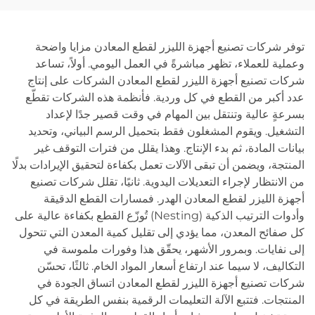
توفر شركات تصنيع أجهزة الليزر لقطع المعادن مزايا واضحة
وعملية للعملاء، تظهر مباشرةً في العمل اليومي. أولاً، تساعد
شركات تصنيع أجهزة الليزر لقطع المعادن الشركات على إنتاج
عدد أكبر من القطع في كل وردية. فأنظمة هذه الشركات تقطّع
بسرعةٍ عالية وتنتقل بين المهام في وقت قصير جدًا لإعداد
التشغيل. ويقوم المشغلون فقط بتحميل الرسم البياني، وتحديد
بيانات المادة، ثم بدء الإنتاج. وهذا يقلل من فترات التوقف غير
المنتجة، ويضمن أن تبقى الآلات تعمل بكفاءة لتحقيق الإيرادات بدلًا
من الانتظار لإجراء التعديلات اليدوية. ثانيًا، تقلل شركات تصنيع
أجهزة الليزر لقطع المعادن الهدر. فمسارات القطع الدقيقة
وأدوات الترتيب الذكية (Nesting) تُوزّع القطع بكفاءة عالية على
كل صفائح المعدن، مما يؤدي إلى تقليل كمية المعدن التي تتحول
إلى نفايات. وبمرور الأشهر، يحقّق هذا وفورات ملموسة في
التكاليف، لا سيما عند ارتفاع أسعار المواد الخام. ثالثًا، تحسّن
شركات تصنيع أجهزة الليزر لقطع المعادن اتساق الجودة في
المنتجات. فتتبع الآلة التعليمات الرقمية بنفس الطريقة في كل