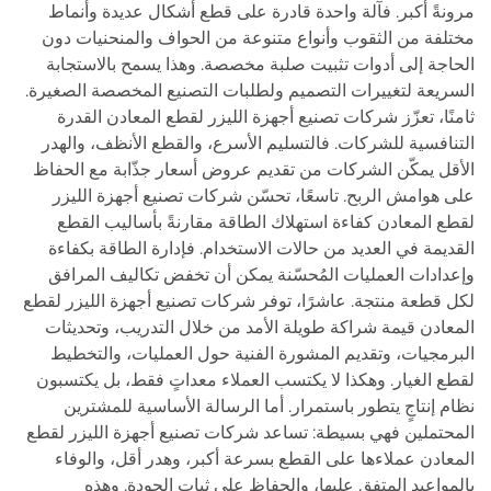
مرونةً أكبر. فآلة واحدة قادرة على قطع أشكال عديدة وأنماط
مختلفة من الثقوب وأنواع متنوعة من الحواف والمنحنيات دون
الحاجة إلى أدوات تثبيت صلبة مخصصة. وهذا يسمح بالاستجابة
السريعة لتغييرات التصميم ولطلبات التصنيع المخصصة الصغيرة.
ثامنًا، تعزّز شركات تصنيع أجهزة الليزر لقطع المعادن القدرة
التنافسية للشركات. فالتسليم الأسرع، والقطع الأنظف، والهدر
الأقل يمكّن الشركات من تقديم عروض أسعار جذّابة مع الحفاظ
على هوامش الربح. تاسعًا، تحسّن شركات تصنيع أجهزة الليزر
لقطع المعادن كفاءة استهلاك الطاقة مقارنةً بأساليب القطع
القديمة في العديد من حالات الاستخدام. فإدارة الطاقة بكفاءة
وإعدادات العمليات المُحسّنة يمكن أن تخفض تكاليف المرافق
لكل قطعة منتجة. عاشرًا، توفر شركات تصنيع أجهزة الليزر لقطع
المعادن قيمة شراكة طويلة الأمد من خلال التدريب، وتحديثات
البرمجيات، وتقديم المشورة الفنية حول العمليات، والتخطيط
لقطع الغيار. وهكذا لا يكتسب العملاء معداتٍ فقط، بل يكتسبون
نظام إنتاجٍ يتطور باستمرار. أما الرسالة الأساسية للمشترين
المحتملين فهي بسيطة: تساعد شركات تصنيع أجهزة الليزر لقطع
المعادن عملاءها على القطع بسرعة أكبر، وهدر أقل، والوفاء
بالمواعيد المتفق عليها، والحفاظ على ثبات الجودة. وهذه