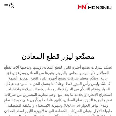
مصنّعو ليزر قطع المعادن
تُصمِّم شركات تصنيع أجهزة الليزر لقطع المعادن وتبنيها وتدعمها آلات تقطّع
الفولاذ والألومنيوم والنحاس والبرونز وغيرها من المعادن بسرعةٍ ودقةٍ
عالية. وتقدِّم معظم شركات تصنيع أجهزة الليزر لقطع المعادن أنظمةً
كاملةً، وليس رأس الليزر فقط. وعادةً ما يشمل الحزمة النموذجية هيكل
الجهاز ونظام التحكُّم في الحركة والبرمجيات وغطاء السلامة واختيارات
استخراج الأبخرة والخدمة ما بعد البيع. وعند مقارنة المشترين بين شركات
تصنيع أجهزة الليزر لقطع المعادن، فإنهم عادةً ما يركِّزون على جودة القطع
ومدى توافر الجهاز (Uptime) وسهولة الاستخدام والتكلفة التشغيلية
طويلة الأجل. وتولي الشركات المُصنِّعة الجيدة لأجهزة الليزر لقطع المعادن