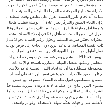
الحرارة، تقل نسبة القطع المرفوضة، ويقلّ العمل اللازم لتصويب
الأجزاء، وتتسارع الحركة نحو المرحلة التالية من العملية. كما
تساعد آلة لحام الليزر الصينية الفرقَ على تقليص وقت التنظيف؛
إذ إن اللحام الضيق والمُركّز يعني عادةً أن الوصلة تتطلب طحنًا
وتلميعًا أقل مقارنةً بالطرق القديمة. وبالتالي، يقضِي العمال وقتًا
أطول في تصنيع المنتجات، وأقل وقتًا في إصلاح الأسطح. وهذه
التغيّرات تحسّن سرعة التسليم وتحوّل تركيز العمالة نحو الأعمال
ذات القيمة المضافة، ما يدعم الربح دون الحاجة إلى فرض نوبات
عمل أطول. ومن المزايا القوية الأخرى السرعة في العمليات
اليومية: فتبدأ الآلة التشغيل بسرعة، وتستجيب بسرعة لتغييرات
المعايير، ويمكنها تشغيل المهام المتكررة باستخدام الإعدادات
المحفوظة مسبقًا. وبما أن آلة لحام الليزر الصينية تدعم كلاً من
الإنتاج الصغير والكميات الكبيرة في نفس الورشة، فإن أصحاب
المصانع يستطيعون قبول طلبات العملاء المتنوعة مع خفض
مستوى التوتر الناتج عن عمليات الإعداد. وهذه المرونة مفيدة جدًّا
للشركات الناشئة التي لا يمكنها تحمل تكلفة تعطيل المعدات. أما
الراحة أثناء التشغيل فهي نقطة عملية أخرى: فتعتمد العديد من
الأنظمة على واجهات تحكّم سهلة الاستخدام، وقوائم واضحة،