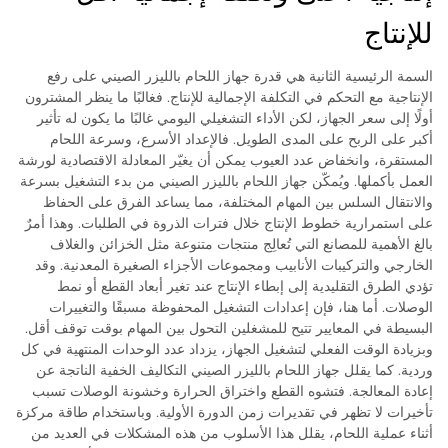
للإنتاج
السمة الرئيسية الثانية هي قدرة جهاز اللحام بالليزر الصيني على رفع
الإنتاجية مع التحكم في التكلفة الإجمالية للإنتاج. فغالبًا ما ينظر المشترون
أولًا إلى سعر الجهاز، لكن الأداء التشغيلي اليومي غالبًا ما يكون له تأثير
أكبر على الربح على المدى الطويل. فالإعداد الأسرع، وسرعة اللحام
المستقرة، وانخفاض عدد العيوب يمكن أن يغيّر المعادلة الاقتصادية لورشة
العمل بأكملها. ويُمكّن جهاز اللحام بالليزر الصيني من بدء التشغيل بسرعة
والانتقال السلس بين المهام المختلفة، مما يساعد الفرق على الحفاظ
على استمرارية خطوط الإنتاج خلال فترات الذروة في الطلبات. وهذا أمرٌ
بالغ الأهمية للمصانع التي تُعالِج منتجات متنوعة مثل الخزائن والغلاف
الخارجي والتركيبات الأنابيب ومجموعات الأجزاء الصغيرة المعدنية. وقد
تؤدي الطرق التقليدية إلى إبطاء الإنتاج عند تغير أبعاد القطع أو نمط
الوصلات. أما هنا، فإن إعدادات التشغيل المحفوظة مسبقًا والتغييرات
البسيطة في المعايير تتيح للمشغلين التحول بين المهام بوقت توقف أقل.
وبزيادة الوقت الفعلي لتشغيل الجهاز، يزداد عدد الوحدات المنتهية في كل
وردية. كما يقلل جهاز اللحام بالليزر الصيني التكاليف الخفية الناتجة عن
إعادة المعالجة. فتشوه القطع واختراق الحرارة وخشونة الوصلات تسبب
تأخيرات لا تظهر في تقديرات زمن الدورة الأولية. وباستخدام طاقة مركزة
أثناء عملية اللحام، يقلل هذا الأسلوب من هذه المشكلات في العديد من