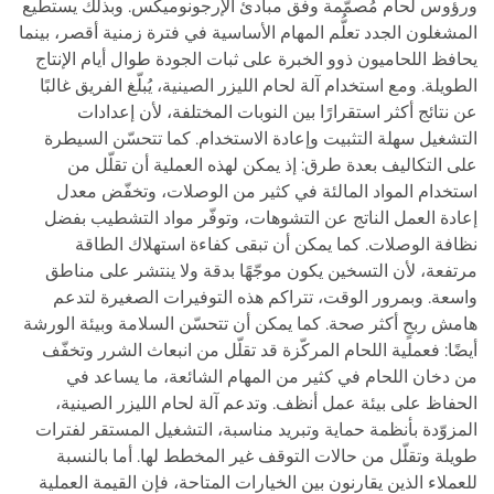
ورؤوس لحام مُصمَّمة وفق مبادئ الإرجونوميكس. وبذلك يستطيع
المشغلون الجدد تعلُّم المهام الأساسية في فترة زمنية أقصر، بينما
يحافظ اللحاميون ذوو الخبرة على ثبات الجودة طوال أيام الإنتاج
الطويلة. ومع استخدام آلة لحام الليزر الصينية، يُبلّغ الفريق غالبًا
عن نتائج أكثر استقرارًا بين النوبات المختلفة، لأن إعدادات
التشغيل سهلة التثبيت وإعادة الاستخدام. كما تتحسّن السيطرة
على التكاليف بعدة طرق: إذ يمكن لهذه العملية أن تقلّل من
استخدام المواد المالئة في كثير من الوصلات، وتخفّض معدل
إعادة العمل الناتج عن التشوهات، وتوفّر مواد التشطيب بفضل
نظافة الوصلات. كما يمكن أن تبقى كفاءة استهلاك الطاقة
مرتفعة، لأن التسخين يكون موجّهًا بدقة ولا ينتشر على مناطق
واسعة. وبمرور الوقت، تتراكم هذه التوفيرات الصغيرة لتدعم
هامش ربحٍ أكثر صحة. كما يمكن أن تتحسّن السلامة وبيئة الورشة
أيضًا: فعملية اللحام المركّزة قد تقلّل من انبعاث الشرر وتخفّف
من دخان اللحام في كثير من المهام الشائعة، ما يساعد في
الحفاظ على بيئة عمل أنظف. وتدعم آلة لحام الليزر الصينية،
المزوّدة بأنظمة حماية وتبريد مناسبة، التشغيل المستقر لفترات
طويلة وتقلّل من حالات التوقف غير المخطط لها. أما بالنسبة
للعملاء الذين يقارنون بين الخيارات المتاحة، فإن القيمة العملية