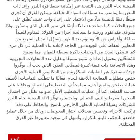
الصينية لحام الليزر هذه النتيجة عبر إمكانية ضبط قوة الليزر وإعدادات
النبض بما يتناسب مع سماكات المواد المختلفة. ويمكن للفرق أن تُجري
ضبطًا دقيقًا للعملية بدلًا من الاعتماد على إعداد واحد عنيف يُطبَّق على
جميع الحالات. كما تساعد هذه الآلة أيضًا في سير العمل الذي يتضمَّن موادًا
متنوعة. فقد تقوم ورشة ما بمعالجة أجزاء من الفولاذ المقاوم للصدأ
صباحًا، وأقواس من الألومنيوم بعد الظهر. ويُسهِّل التبديل السريع بين
المعايير الحفاظ على الجودة دون الحاجة لإعادة بناء العملية في كل مرة.
كما تتضمَّن العديد من الوحدات ذاكرة بسيطة للمهام، مما يسمح
للمُشغِّلين بتحميل إعداداتٍ مُثبتةٍ مسبقًا وتقليل عدد المحاولات التجريبية.
وهذه الاتساقية ذات قيمة كبيرة لمصنِّعي العقود الذين يجب أن يوفِّروا
جودةً مستقرةً عبر الطلبات المتكرِّرة. ومن المكاسب العملية الأخرى
خفض متطلبات المعالجة اللاحقة للحام. فغالبًا ما تتطلَّب التماسات الأنظف
عمليات طحن وتلميع أخف، مما يخفِّف الضغط على العمالة ويحافظ على
هندسة القطعة. كما أن عمليات التشطيب الأقل عدوانية تقلِّل من احتمال
الطحن المفرط والتلف الجمالي. وباختصار، توفِّر الآلة الصينية لحام الليزر
للشركات وسيلةً لحماية المظهر الخارجي للمنتج، والحفاظ على دقة
تركيب الأجزاء، وتحسين معدلات اجتياز الفحوصات، وذلك من خلال عمليةٍ
خاضعةٍ للتحكم، قابلةٍ للتكرار، وأسهل في توحيد معاييرها عبر الفرق
المختلفة.