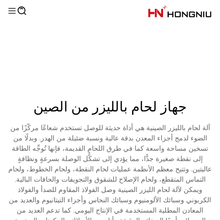
جهاز لحام بالليزر من الصين
آلة لحام بالليزر الصينية هي أداة حديثة للوصل تستخدم شعاعًا مركّزًا من
الضوء لدمج أجزاء المعدن بدقة عالية ونسبة ضئيلة من الهدر. وبدلًا من
تسخين مساحة واسعة كما في طرق اللحام القديمة، فإنها تُوجِّه الطاقة
إلى نقطة صغيرة جدًّا، مما يؤدي إلى تشكُّل الوصلة بسرعةٍ ونظافةٍ
عاليتين. وتتيح معظم الأنظمة عمليات لحام النقطة، ولحام الخطوط، ولحام
التماس المتقطع، ولحام الإصلاح للشقوق والتجويفات والحافات البالية.
ويمكن لآلة لحام الليزر الصينية وصل الفولاذ المقاوم للصدأ والفولاذ
الكربوني وسبائك الألومنيوم وسبائك النحاس وأجزاء التيتانيوم والعديد من
المعادن المطلية المستخدمة في الإنتاج اليومي. كما تدعم العديد من