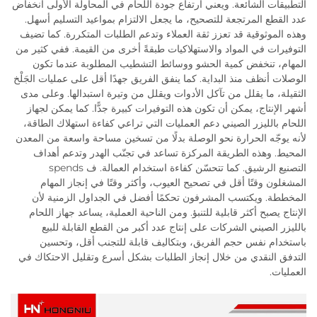
التطبيقات الشائعة. ويعني ارتفاع جودة اللحام في المحاولة الأولى انخفاض
عدد القطع المرتجعة للتصحيح، ما يجعل الالتزام بمواعيد التسليم أسهل.
وهذه الموثوقية قد تعزز ثقة العملاء وتدعم الطلبات المتكررة. كما تضيف
التوفيرات في المواد والاستهلاكيات طبقةً أخرى من القيمة. ففي كثير من
المهام، تنخفض كمية الحشو ووسائط التشطيب المطلوبة عندما تكون
الوصلات أنظف منذ البداية. كما ينفق الفريق جهدًا أقل على عمليات الجَلْخ
الثقيلة، ما يقلل من تآكل الأدوات ويقلل من وتيرة استبدالها. وعلى مدى
أشهر الإنتاج، يمكن أن تكون هذه التوفيرات كبيرة جدًّا. كما يمكن لجهاز
اللحام بالليزر الصيني دعم العمليات التي تراعي كفاءة استهلاك الطاقة،
لأنه يوجّه الحرارة نحو الوصلة بدلًا من تسخين مساحة واسعة من المعدن
المحيط. وهذه الطريقة المركزة تساعد في تجنّب الهدر وتدعم أهداف
التصنيع الرشيق. كما تتحسّن كفاءة استخدام العمالة. ف spends
المشغلون وقتًا أقل في تصحيح العيوب، وأكثر وقتًا في إنجاز المهام
المخططة. ويكتسب المشرفون تحكمًا أفضل في الجداول الزمنية لأن
الإنتاج يصبح أكثر قابلية للتنبؤ. ومن الناحية العملية، يساعد جهاز اللحام
بالليزر الصيني الشركات على إنتاج عدد أكبر من القطع القابلة للبيع
باستخدام نفس حجم الفريق، وبتكاليف قابلة للتجنب أقل، وتحسين
التدفق النقدي من خلال إنجاز الطلبات بشكل أسرع وتقليل الاحتكاك في
العمليات.