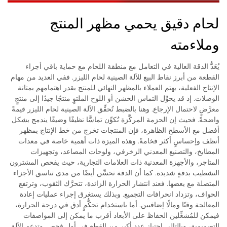
لحام دقيق يحمي مظهر المنتج
وملاءمته
يُعَدُّ الدقة العالية في التعامل مع منطقة اللحام مع حماية باقي أجزاء
القطعة من أبرز نقاط البيع للآلة الصينية لحام الليزر. ففي العديد من مهام
الإنتاج الفعلية، يهتم العملاء بالمظهر النهائي للمنتج بقدر اهتمامهم بمتانة
الوصلات. إذ قد يحوِّل التماس الخشن أو اللوح الملتوٍ منتجًا جيدًا إلى منتجٍ
معرَّضٍ لاحتمال الإرجاع. وهنا بالضبط تُحقِّق الآلة الصينية لحام الليزر قيمةً
واضحةً. فحيث إن الحزمة المركَّزة تُكوِّن تماسًّا نظيفًا وضيقًا يندمج بشكل
أفضل مع الأسطح الظاهرة، فإن المنتجات تخرج من خط الإنتاج بمظهر
أنظف وإحساسٍ أكثر فخامةً. وهذه الميزة ذات أهمية خاصة في معدات
المطابخ، والتصنيع المعدني الزخرفي، ولوحات المصاعد، وتجهيزات
المتاجر، والأجهزة المعدنية ذات العلامات التجارية، حيث يفحص المشترون
التشطيب بدقةٍ شديدة. كما أن الدقة تحسِّن أيضًا من مدى تناسق الأجزاء
المتصلة مع بعضها. فعند انتشار الحرارة الزائدة، تتحرَّك الثقوب، وترتفع
الحواف، وتزداد انحرافات التجميع. وبذلك يستغرق إجراء عمليات إعادة
المعالجة وقتًا ومالًا إضافيين. أما باستخدام تحكُّمٍ أدق في درجة الحرارة،
فيمكن للمُشغِّلين الحفاظ على الأبعاد أقرب ما يمكن إلى المواصفات
التصميمية، وبالتالي اجتياز عدد أكبر من القطع في أول فحص. وتدعم الآلة