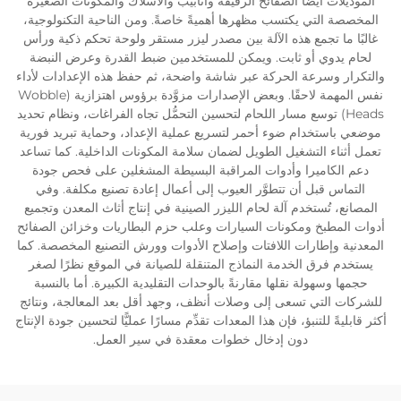
الموديلات أيضًا الصفائح الرقيقة وأنابيب والأسلاك والمكونات الصغيرة
المخصصة التي يكتسب مظهرها أهميةً خاصةً. ومن الناحية التكنولوجية،
غالبًا ما تجمع هذه الآلة بين مصدر ليزر مستقر ولوحة تحكم ذكية ورأس
لحام يدوي أو ثابت. ويمكن للمستخدمين ضبط القدرة وعرض النبضة
والتكرار وسرعة الحركة عبر شاشة واضحة، ثم حفظ هذه الإعدادات لأداء
نفس المهمة لاحقًا. وبعض الإصدارات مزوَّدة برؤوس اهتزازية (Wobble
Heads) توسع مسار اللحام لتحسين التحمُّل تجاه الفراغات، ونظام تحديد
موضعي باستخدام ضوء أحمر لتسريع عملية الإعداد، وحماية تبريد فورية
تعمل أثناء التشغيل الطويل لضمان سلامة المكونات الداخلية. كما تساعد
دعم الكاميرا وأدوات المراقبة البسيطة المشغلين على فحص جودة
التماس قبل أن تتطوَّر العيوب إلى أعمال إعادة تصنيع مكلفة. وفي
المصانع، تُستخدم آلة لحام الليزر الصينية في إنتاج أثاث المعدن وتجميع
أدوات المطبخ ومكونات السيارات وعلب حزم البطاريات وخزائن الصفائح
المعدنية وإطارات اللافتات وإصلاح الأدوات وورش التصنيع المخصصة. كما
يستخدم فرق الخدمة النماذج المتنقلة للصيانة في الموقع نظرًا لصغر
حجمها وسهولة نقلها مقارنةً بالوحدات التقليدية الكبيرة. أما بالنسبة
للشركات التي تسعى إلى وصلات أنظف، وجهد أقل بعد المعالجة، ونتائج
أكثر قابليةً للتنبؤ، فإن هذا المعدات تقدِّم مسارًا عمليًّا لتحسين جودة الإنتاج
دون إدخال خطوات معقدة في سير العمل.