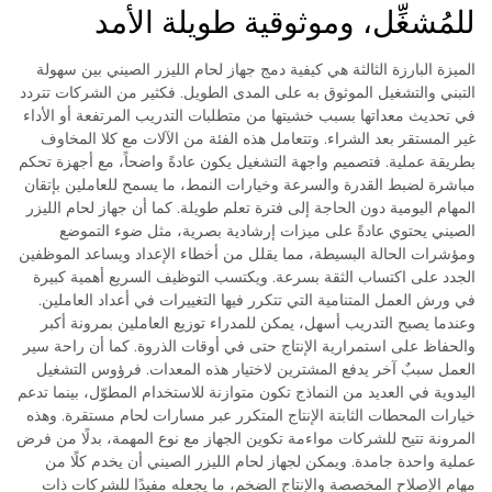
للمُشغِّل، وموثوقية طويلة الأمد
الميزة البارزة الثالثة هي كيفية دمج جهاز لحام الليزر الصيني بين سهولة
التبني والتشغيل الموثوق به على المدى الطويل. فكثير من الشركات تتردد
في تحديث معداتها بسبب خشيتها من متطلبات التدريب المرتفعة أو الأداء
غير المستقر بعد الشراء. وتتعامل هذه الفئة من الآلات مع كلا المخاوف
بطريقة عملية. فتصميم واجهة التشغيل يكون عادةً واضحاً، مع أجهزة تحكم
مباشرة لضبط القدرة والسرعة وخيارات النمط، ما يسمح للعاملين بإتقان
المهام اليومية دون الحاجة إلى فترة تعلم طويلة. كما أن جهاز لحام الليزر
الصيني يحتوي عادةً على ميزات إرشادية بصرية، مثل ضوء التموضع
ومؤشرات الحالة البسيطة، مما يقلل من أخطاء الإعداد ويساعد الموظفين
الجدد على اكتساب الثقة بسرعة. ويكتسب التوظيف السريع أهمية كبيرة
في ورش العمل المتنامية التي تتكرر فيها التغييرات في أعداد العاملين.
وعندما يصبح التدريب أسهل، يمكن للمدراء توزيع العاملين بمرونة أكبر
والحفاظ على استمرارية الإنتاج حتى في أوقات الذروة. كما أن راحة سير
العمل سببٌ آخر يدفع المشترين لاختيار هذه المعدات. فرؤوس التشغيل
اليدوية في العديد من النماذج تكون متوازنة للاستخدام المطوّل، بينما تدعم
خيارات المحطات الثابتة الإنتاج المتكرر عبر مسارات لحام مستقرة. وهذه
المرونة تتيح للشركات مواءمة تكوين الجهاز مع نوع المهمة، بدلًا من فرض
عملية واحدة جامدة. ويمكن لجهاز لحام الليزر الصيني أن يخدم كلًا من
مهام الإصلاح المخصصة والإنتاج الضخم، ما يجعله مفيدًا للشركات ذات