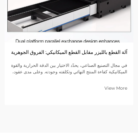
آلة القطع بالليزر مقابل القطع الميكانيكي: الفروق الجوهرية
في مجال التصنيع الصناعي، يحدّد الاختيار بين الدقة الحرارية والقوة
الميكانيكية كفاءة المنتج النهائي وتكلفته وجودته. وعلى مدى عقود،
اعتمدت عمليات القطع الميكانيكي—التي تستخدم أدوات فيزيائية
مثل المقصات والبunches...
View More