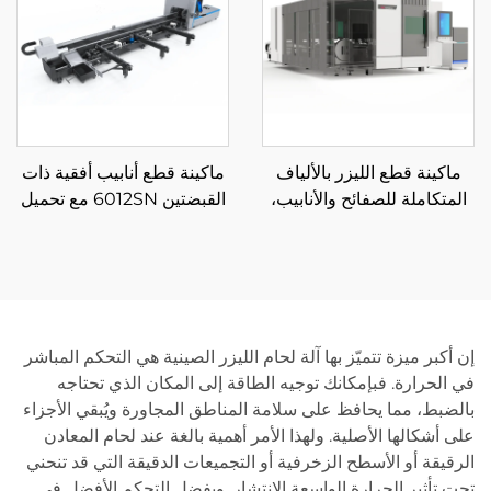
ماكينة قطع الليزر بالألياف
ماكينة قطع أنابيب أفقية ذات
المتكاملة للصفائح والأنابيب،
القبضتين 6012SN مع تحميل
منصة تبادل مغلقة 3015GAR
شبه تلقائي
إن أكبر ميزة تتميّز بها آلة لحام الليزر الصينية هي التحكم المباشر
في الحرارة. فبإمكانك توجيه الطاقة إلى المكان الذي تحتاجه
بالضبط، مما يحافظ على سلامة المناطق المجاورة ويُبقي الأجزاء
على أشكالها الأصلية. ولهذا الأمر أهمية بالغة عند لحام المعادن
الرقيقة أو الأسطح الزخرفية أو التجميعات الدقيقة التي قد تنحني
تحت تأثير الحرارة الواسعة الانتشار. وبفضل التحكم الأفضل في