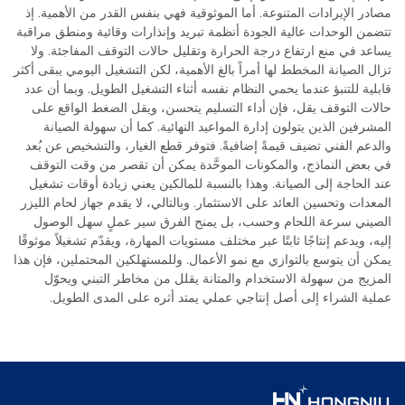
مصادر الإيرادات المتنوعة. أما الموثوقية فهي بنفس القدر من الأهمية. إذ
تتضمن الوحدات عالية الجودة أنظمة تبريد وإنذارات وقائية ومنطق مراقبة
يساعد في منع ارتفاع درجة الحرارة وتقليل حالات التوقف المفاجئة. ولا
تزال الصيانة المخطط لها أمراً بالغ الأهمية، لكن التشغيل اليومي يبقى أكثر
قابلية للتنبؤ عندما يحمي النظام نفسه أثناء التشغيل الطويل. وبما أن عدد
حالات التوقف يقل، فإن أداء التسليم يتحسن، ويقل الضغط الواقع على
المشرفين الذين يتولون إدارة المواعيد النهائية. كما أن سهولة الصيانة
والدعم الفني تضيف قيمةً إضافيةً. فتوفر قطع الغيار، والتشخيص عن بُعد
في بعض النماذج، والمكونات الموحَّدة يمكن أن تقصر من وقت التوقف
عند الحاجة إلى الصيانة. وهذا بالنسبة للمالكين يعني زيادة أوقات تشغيل
المعدات وتحسين العائد على الاستثمار. وبالتالي، لا يقدم جهاز لحام الليزر
الصيني سرعة اللحام وحسب، بل يمنح الفرق سير عملٍ سهل الوصول
إليه، ويدعم إنتاجًا ثابتًا عبر مختلف مستويات المهارة، ويقدّم تشغيلاً موثوقًا
يمكن أن يتوسع بالتوازي مع نمو الأعمال. وللمستهلكين المحتملين، فإن هذا
المزيج من سهولة الاستخدام والمتانة يقلل من مخاطر التبني ويحوّل
عملية الشراء إلى أصل إنتاجي عملي يمتد أثره على المدى الطويل.