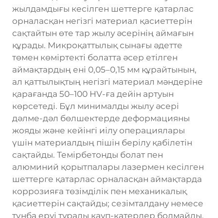
жылдамдығы кесілген шеттерге қатарлас
орналасқан негізгі материал қасиеттерін
сақтайтын өте тар жылу әсерінің аймағын
құрады. Микроқаттылық сынағы әдетте
төмен көміртекті болатта әсер етілген
аймақтардың ені 0,05–0,15 мм құрайтынын,
ал қаттылықтың негізгі материал мәндеріне
қарағанда 50–100 HV-ға дейін артуын
көрсетеді. Бұл минималды жылу әсері
дәлме-дәл бөлшектерде деформацияны
жояды және кейінгі иілу операциялары
үшін материалдың пішін берілу қабілетін
сақтайды. Темірбетонды болат пен
алюминий қорытпалары лазермен кесілген
шеттерге қатарлас орналасқан аймақтарда
коррозияға төзімділік пен механикалық
қасиеттерін сақтайды; сезімталдану немесе
тұнба еруі туралы қауп-қатерлер болмайды.