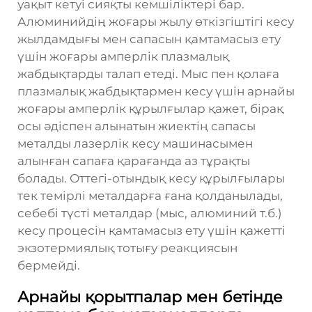
уақыт кетуі сияқты кемшіліктері бар.
Алюминийдің жоғары жылу өткізгіштігі кесу
жылдамдығы мен сапасын қамтамасыз ету
үшін жоғары амперлік плазмалық
жабдықтарды талап етеді. Мыс пен қолаға
плазмалық жабдықтармен кесу үшін арнайы
жоғары амперлік құрылғылар қажет, бірақ
осы әдіспен алынатын жиектің сапасы
металды лазерлік кесу машинасымен
алынған сапаға қарағанда аз тұрақты
болады. Оттегі-отындық кесу құрылғылары
тек темірлі металдарға ғана қолданылады,
себебі түсті металдар (мыс, алюминий т.б.)
кесу процесін қамтамасыз ету үшін қажетті
экзотермиялық тотығу реакциясын
бермейді.
Арнайы қорытпалар мен бетінде