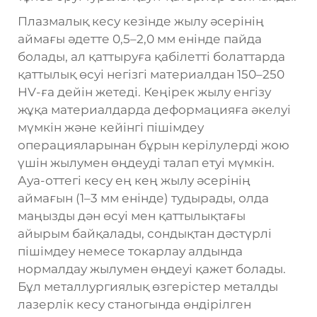
Плазмалық кесу кезінде жылу әсерінің
аймағы әдетте 0,5–2,0 мм енінде пайда
болады, ал қаттыруға қабілетті болаттарда
қаттылық өсуі негізгі материалдан 150–250
HV-ға дейін жетеді. Кеңірек жылу енгізу
жұқа материалдарда деформацияға әкелуі
мүмкін және кейінгі пішімдеу
операцияларынан бұрын керілулерді жою
үшін жылумен өңдеуді талап етуі мүмкін.
Ауа-оттегі кесу ең кең жылу әсерінің
аймағын (1–3 мм енінде) тудырады, олда
маңызды дән өсуі мен қаттылықтағы
айырым байқалады, сондықтан дәстүрлі
пішімдеу немесе токарлау алдында
нормалдау жылумен өңдеуі қажет болады.
Бұл металлургиялық өзгерістер металды
лазерлік кесу станогында өндірілген