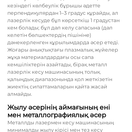
кезіндегі көлбеулік бұрышы әдетте
перпендикулярдан 1–3 градус құрайды, ал
лазерлік кесуде бұл көрсеткіш 1 градустан
кем болады; бұл дәл келу сапасына (дәл
келетін бөлшектердің пішініне)
дәнекерленген құрылымдарда әсер етеді.
Жоғары анықтықтағы плазмалық жүйелер
жұқа материалдардағы осы сапа
кемшіліктерін азайтады, бірақ металл
лазерлік кесу машинасының толық
қалыңдық диапазонында қол жеткізетін
жиектің сипаттамаларын қайта жасай
алмайды.
Жылу әсерінің аймағының ені
мен металлографиялық әсер
Металлды лазермен кесу машинасының
минималды жылу кірісі мен тез кесу