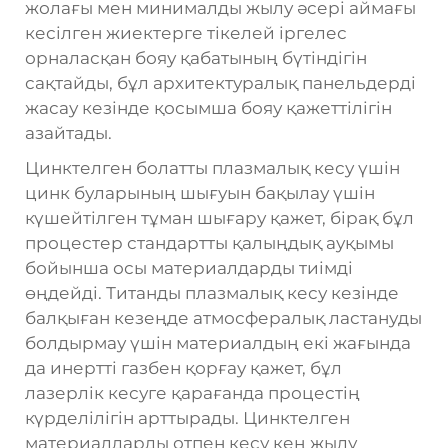
жолағы мен минималды жылу әсері аймағы
кесілген жиектерге тікелей іргелес
орналасқан бояу қабатының бүтіндігін
сақтайды, бұл архитектуралық панельдерді
жасау кезінде қосымша бояу қажеттілігін
азайтады.
Цинктелген болатты плазмалық кесу үшін
цинк буларының шығуын бақылау үшін
күшейтілген тұман шығару қажет, бірақ бұл
процестер стандартты қалыңдық ауқымы
бойынша осы материалдарды тиімді
өңдейді. Титанды плазмалық кесу кезінде
балқыған кезеңде атмосфералық ластануды
болдырмау үшін материалдың екі жағында
да инертті газбен қорғау қажет, бұл
лазерлік кесуге қарағанда процестің
күрделілігін арттырады. Цинктелген
материалдарды отпен кесу кең жылу