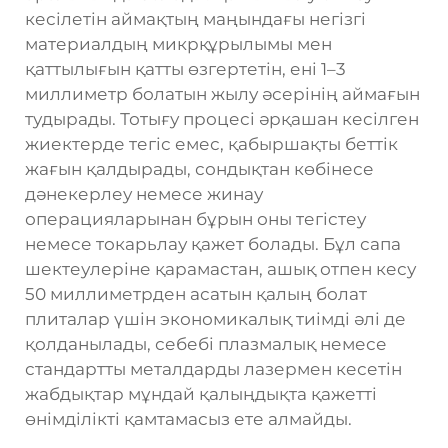
кесілетін аймақтың маңындағы негізгі
материалдың микрқұрылымы мен
қаттылығын қатты өзгертетін, ені 1–3
миллиметр болатын жылу әсерінің аймағын
тудырады. Тотығу процесі әрқашан кесілген
жиектерде тегіс емес, қабыршақты беттік
жағын қалдырады, сондықтан көбінесе
дәнекерлеу немесе жинау
операцияларынан бұрын оны тегістеу
немесе токарьлау қажет болады. Бұл сапа
шектеулеріне қарамастан, ашық отпен кесу
50 миллиметрден асатын қалың болат
плиталар үшін экономикалық тиімді әлі де
қолданылады, себебі плазмалық немесе
стандартты металдарды лазермен кесетін
жабдықтар мұндай қалыңдықта қажетті
өнімділікті қамтамасыз ете алмайды.