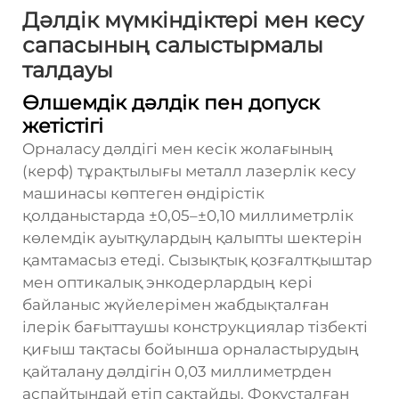
Дәлдік мүмкіндіктері мен кесу
сапасының салыстырмалы
талдауы
Өлшемдік дәлдік пен допуск
жетістігі
Орналасу дәлдігі мен кесік жолағының
(керф) тұрақтылығы
металл лазерлік кесу
машинасы
көптеген өндірістік
қолданыстарда ±0,05–±0,10 миллиметрлік
көлемдік ауытқулардың қалыпты шектерін
қамтамасыз етеді. Сызықтық қозғалтқыштар
мен оптикалық энкодерлардың кері
байланыс жүйелерімен жабдықталған
ілерік бағыттаушы конструкциялар тізбекті
қиғыш тақтасы бойынша орналастырудың
қайталану дәлдігін 0,03 миллиметрден
аспайтындай етіп сақтайды. Фокусталған