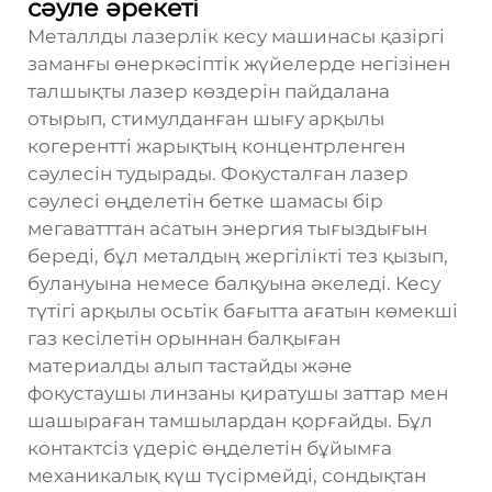
сәуле әрекеті
Металлды лазерлік кесу машинасы қазіргі
заманғы өнеркәсіптік жүйелерде негізінен
талшықты лазер көздерін пайдалана
отырып, стимулданған шығу арқылы
когерентті жарықтың концентрленген
сәулесін тудырады. Фокусталған лазер
сәулесі өңделетін бетке шамасы бір
мегаватттан асатын энергия тығыздығын
береді, бұл металдың жергілікті тез қызып,
булануына немесе балқуына әкеледі. Кесу
түтігі арқылы осьтік бағытта ағатын көмекші
газ кесілетін орыннан балқыған
материалды алып тастайды және
фокустаушы линзаны қиратушы заттар мен
шашыраған тамшылардан қорғайды. Бұл
контактсіз үдеріс өңделетін бұйымға
механикалық күш түсірмейді, сондықтан