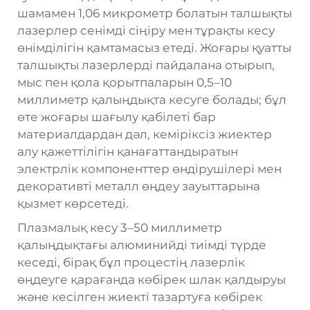
шамамен 1,06 микрометр болатын талшықты
лазерлер сенімді сіңіру мен тұрақты кесу
өнімділігін қамтамасыз етеді. Жоғары қуатты
талшықты лазерлерді пайдалана отырып,
мыс пен қола қорытпаларын 0,5–10
миллиметр қалыңдықта кесуге болады; бұл
өте жоғары шағылу қабілеті бар
материалдардан дәл, кеміріксіз жиектер
алу қажеттілігін қанағаттандыратын
электрлік компоненттер өндірушілері мен
декоративті металл өңдеу зауыттарына
қызмет көрсетеді.
Плазмалық кесу 3–50 миллиметр
қалыңдықтағы алюминийді тиімді түрде
кеседі, бірақ бұл процестің лазерлік
өңдеуге қарағанда көбірек шлак қалдыруы
және кесілген жиекті тазартуға көбірек