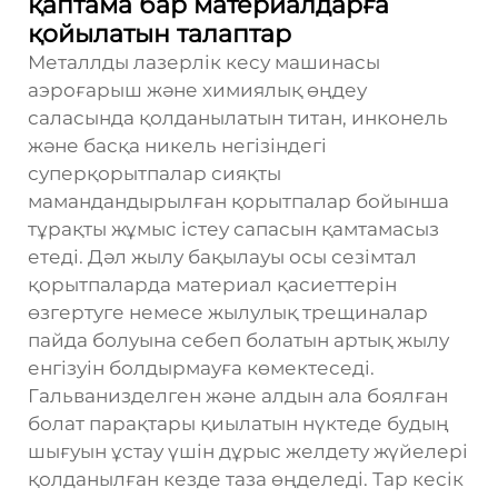
қаптама бар материалдарға
қойылатын талаптар
Металлды лазерлік кесу машинасы
аэроғарыш және химиялық өңдеу
саласында қолданылатын титан, инконель
және басқа никель негізіндегі
суперқорытпалар сияқты
мамандандырылған қорытпалар бойынша
тұрақты жұмыс істеу сапасын қамтамасыз
етеді. Дәл жылу бақылауы осы сезімтал
қорытпаларда материал қасиеттерін
өзгертуге немесе жылулық трещиналар
пайда болуына себеп болатын артық жылу
енгізуін болдырмауға көмектеседі.
Гальванизделген және алдын ала боялған
болат парақтары қиылатын нүктеде будың
шығуын ұстау үшін дұрыс желдету жүйелері
қолданылған кезде таза өңделеді. Тар кесік