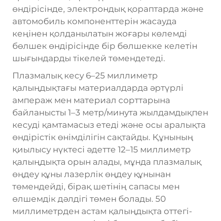
өндірісінде, электрондық қораптарда және
автомобиль компоненттерін жасауда
кеңінен қолданылатын жоғары көлемді
бөлшек өндірісінде бір бөлшекке келетін
шығындарды тікелей төмендетеді.
Плазмалық кесу 6–25 миллиметр
қалыңдықтағы материалдарда әртүрлі
ампераж мен материал сорттарына
байланысты 1–3 метр/минута жылдамдықпен
кесуді қамтамасыз етеді және осы аралықта
өндірістік өнімділігін сақтайды. Құнының
қиылысу нүктесі әдетте 12–15 миллиметр
қалыңдықта орын алады, мұнда плазмалық
өңдеу құны лазерлік өңдеу құнынан
төмендейді, бірақ шетінің сапасы мен
өлшемдік дәлдігі төмен болады. 50
миллиметрден астам қалыңдықта оттегі-