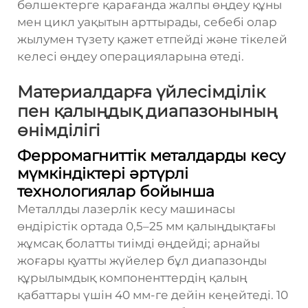
бөлшектерге қарағанда жалпы өңдеу құны
мен цикл уақытын арттырады, себебі олар
жылумен түзету қажет етпейді және тікелей
келесі өңдеу операцияларына өтеді.
Материалдарға үйлесімділік
пен қалыңдық диапазонының
өнімділігі
Ферромагниттік металдарды кесу
мүмкіндіктері әртүрлі
технологиялар бойынша
Металлды лазерлік кесу машинасы
өндірістік ортада 0,5–25 мм қалыңдықтағы
жұмсақ болатты тиімді өңдейді; арнайы
жоғары қуатты жүйелер бұл диапазонды
құрылымдық компоненттердің қалың
қабаттары үшін 40 мм-ге дейін кеңейтеді. 10