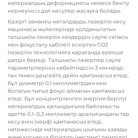
материалдың деформациясы немесе бекіту
кернеуінсіз дәл кесулер жасауға болады.
Қазіргі заманғы металдарды лазерлік кесу
машинасы жүйелерінде қолданылатын
талшықты лазерлік көздердің сәуле сапасы
мен фокусталу қабілеті ескірген CO2
лазерлік технологияға қарағанда ерекше
дәлдік береді. Талшықты лазерлер сәуле
параметрлерінің көбейтіндісін 3 мм·мрад-
тан төмен деңгейге дейін қамтамасыз етеді,
бұл диаметрі 0,1 миллиметрден кем
болатын тығыз фокус аймағын қамтамасыз
етеді. Бұл концентрленген энергия берілуі
материалдың қалыңдығына байланысты
әдетте 0,1–0,3 миллиметр аралығындағы тар
кесу енін (керф) қамтамасыз етеді,
нәтижесінде материалдың шығыны азаяды
және қосымша біріктіру (нестинг) тиімділігі