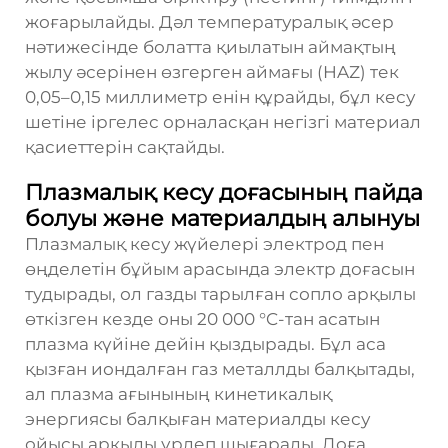
жоғарылайды. Дәл температуралық әсер
нәтижесінде болатта қиылатын аймақтың
жылу әсерінен өзгерген аймағы (HAZ) тек
0,05–0,15 миллиметр енін құрайды, бұл кесу
шетіне іргелес орналасқан негізгі материал
қасиеттерін сақтайды.
Плазмалық кесу доғасының пайда
болуы және материалдың алынуы
Плазмалық кесу жүйелері электрод пен
өңделетін бұйым арасында электр доғасын
тудырады, ол газды тарылған сопло арқылы
өткізген кезде оны 20 000 °C-тан асатын
плазма күйіне дейін қыздырады. Бұл аса
қызған иондалған газ металлды балқытады,
ал плазма ағынының кинетикалық
энергиясы балқыған материалды кесу
ойысы арқылы үрлеп шығарады. Доға