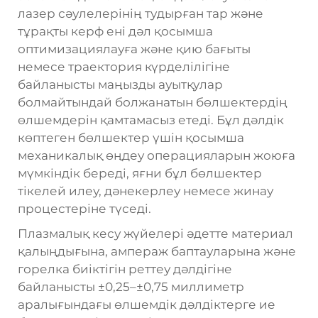
лазер сәулелерінің тудырған тар және
тұрақты керф ені дәл қосымша
оптимизациялауға және қию бағыты
немесе траектория күрделілігіне
байланысты маңызды ауытқулар
болмайтындай болжанатын бөлшектердің
өлшемдерін қамтамасыз етеді. Бұл дәлдік
көптеген бөлшектер үшін қосымша
механикалық өңдеу операцияларын жоюға
мүмкіндік береді, яғни бұл бөлшектер
тікелей илеу, дәнекерлеу немесе жинау
процестеріне түседі.
Плазмалық кесу жүйелері әдетте материал
қалыңдығына, ампераж баптауларына және
горелка биіктігін реттеу дәлдігіне
байланысты ±0,25–±0,75 миллиметр
аралығындағы өлшемдік дәлдіктерге ие