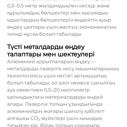
0,3–0,5 метр жылдамдықпен кеседі және
құрылымдық бөлшектер мен қысымдық
ыдыстардың бөлшектерін өңдейтін ауыр
өңдеу цехтары үшін жалғыз экономикалық
тиімді нұсқа болып табылады.
Түсті металдарды өңдеу
талаптары мен шектеулері
Алюминий қорытпаларын өңдеу —
металдарды лазерлік кесу машиналарының
технологиясы үшін негізгі артықшылық
болып табылады; ол азот немесе сығылған
ауа көмегімен 0,5–20 миллиметр
қалыңдықтағы материалдарды өңдей
алады. Лазерлік толқын ұзындығында
алюминийдің жоғары шағылу қабілеті
алғашқы CO₂ жүйелері үшін қиындық
туғызған еді, бірақ толқын ұзындығы