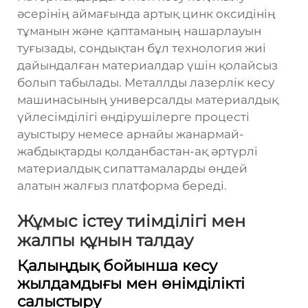
әсерінің аймағында артық цинк оксидінің
тұманын және қаптаманың нашарлауын
туғызады, сондықтан бұл технология жиі
дайындалған материалдар үшін қолайсыз
болып табылады. Металлды лазерлік кесу
машинасының универсалды материалдық
үйлесімділігі өндірушілерге процесті
ауыстыру немесе арнайы жанармай-
жабдықтарды қолданбастан-ақ әртүрлі
материалдық сипаттамаларды өңдей
алатын жалғыз платформа береді.
Жұмыс істеу тиімділігі мен
жалпы құнын талдау
Қалыңдық бойынша кесу
жылдамдығы мен өнімділікті
салыстыру