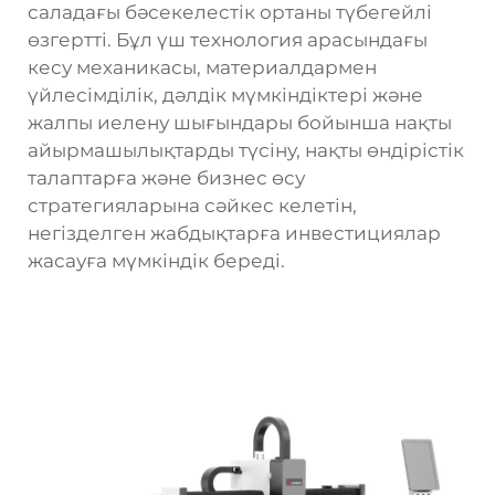
саладағы бәсекелестік ортаны түбегейлі
өзгертті. Бұл үш технология арасындағы
кесу механикасы, материалдармен
үйлесімділік, дәлдік мүмкіндіктері және
жалпы иелену шығындары бойынша нақты
айырмашылықтарды түсіну, нақты өндірістік
талаптарға және бизнес өсу
стратегияларына сәйкес келетін,
негізделген жабдықтарға инвестициялар
жасауға мүмкіндік береді.