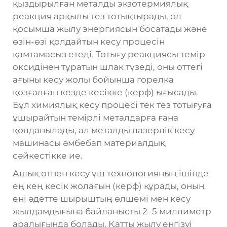
қыздырылған металды экзотермиялық
реакция арқылы тез тотықтырады, ол
қосымша жылу энергиясын босатады және
өзін-өзі қолдайтын кесу процесін
қамтамасыз етеді. Тотығу реакциясы темір
оксидінен тұратын шлак түзеді, оны оттегі
ағыны кесу жолы бойынша горелка
қозғалған кезде кесікке (керф) ығысады.
Бұл химиялық кесу процесі тек тез тотығуға
ұшырайтын темірлі металдарға ғана
қолданылады, ал металды лазерлік кесу
машинасы әмбебап материалдық
сәйкестікке ие.
Ашық отпен кесу үш технологияның ішінде
ең кең кесік жолағын (керф) құрады, оның
ені әдетте шырыштың өлшемі мен кесу
жылдамдығына байланысты 2–5 миллиметр
аралығында болады. Қатты жылу енгізуі