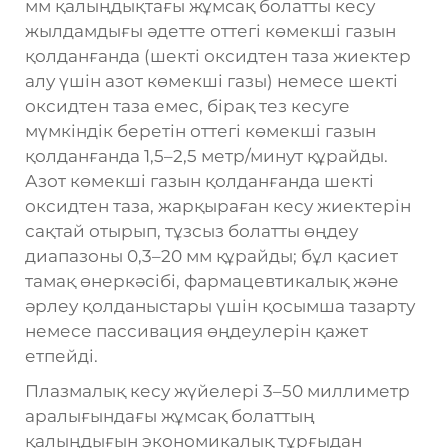
мм қалыңдықтағы жұмсақ болатты кесу
жылдамдығы әдетте оттегі көмекші газын
қолданғанда (шекті оксидтен таза жиектер
алу үшін азот көмекші газы) немесе шекті
оксидтен таза емес, бірақ тез кесуге
мүмкіндік беретін оттегі көмекші газын
қолданғанда 1,5–2,5 метр/минут құрайды.
Азот көмекші газын қолданғанда шекті
оксидтен таза, жарқыраған кесу жиектерін
сақтай отырып, тұзсыз болатты өңдеу
диапазоны 0,3–20 мм құрайды; бұл қасиет
тамақ өнеркәсібі, фармацевтикалық және
әрлеу қолданыстары үшін қосымша тазарту
немесе пассивация өңдеулерін қажет
етпейді.
Плазмалық кесу жүйелері 3–50 миллиметр
аралығындағы жұмсақ болаттың
қалыңдығын экономикалық тұрғыдан