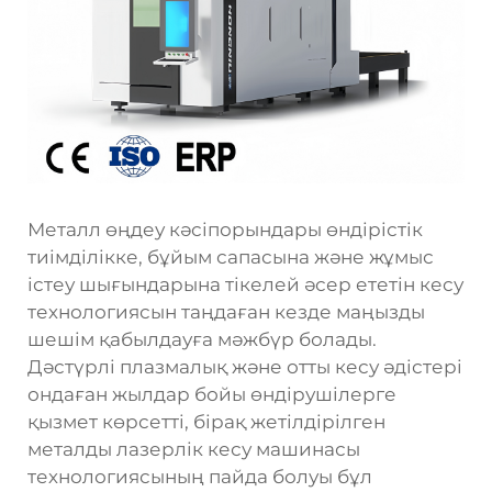
Металл өңдеу кәсіпорындары өндірістік
тиімділікке, бұйым сапасына және жұмыс
істеу шығындарына тікелей әсер ететін кесу
технологиясын таңдаған кезде маңызды
шешім қабылдауға мәжбүр болады.
Дәстүрлі плазмалық және отты кесу әдістері
ондаған жылдар бойы өндірушілерге
қызмет көрсетті, бірақ жетілдірілген
металды лазерлік кесу машинасы
технологиясының пайда болуы бұл