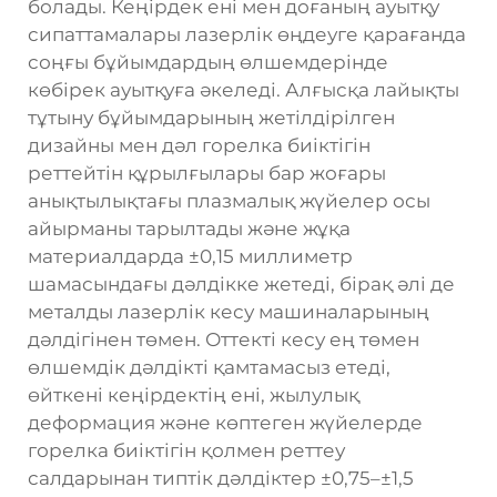
болады. Кеңірдек ені мен доғаның ауытқу
сипаттамалары лазерлік өңдеуге қарағанда
соңғы бұйымдардың өлшемдерінде
көбірек ауытқуға әкеледі. Алғысқа лайықты
тұтыну бұйымдарының жетілдірілген
дизайны мен дәл горелка биіктігін
реттейтін құрылғылары бар жоғары
анықтылықтағы плазмалық жүйелер осы
айырманы тарылтады және жұқа
материалдарда ±0,15 миллиметр
шамасындағы дәлдікке жетеді, бірақ әлі де
металды лазерлік кесу машиналарының
дәлдігінен төмен. Оттекті кесу ең төмен
өлшемдік дәлдікті қамтамасыз етеді,
өйткені кеңірдектің ені, жылулық
деформация және көптеген жүйелерде
горелка биіктігін қолмен реттеу
салдарынан типтік дәлдіктер ±0,75–±1,5