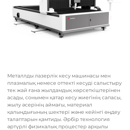
Металлды лазерлік кесу машинасы мен
плазмалық немесе оттекті кесуді салыстыру
тек жай ғана жылдамдық көрсеткіштерінен
асады, сонымен қатар кесу жиегінің сапасы,
жылу әсерінің аймағы, материал
қалыңдығының шектері және кейінгі өңдеу
талаптарын қамтиды. Әрбір технология
әртүрлі физикалық процестер арқылы