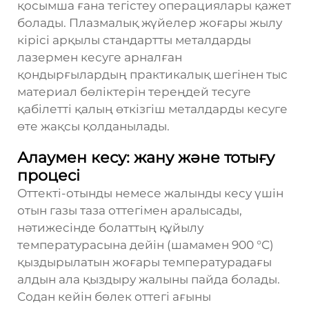
қосымша ғана тегістеу операциялары қажет
болады. Плазмалық жүйелер жоғары жылу
кірісі арқылы стандартты металдарды
лазермен кесуге арналған
қондырғылардың практикалық шегінен тыс
материал бөліктерін тереңдей тесуге
қабілетті қалың өткізгіш металдарды кесуге
өте жақсы қолданылады.
Алаумен кесу: жану және тотығу
процесі
Оттекті-отынды немесе жалынды кесу үшін
отын газы таза оттегімен аралысады,
нәтижесінде болаттың құйылу
температурасына дейін (шамамен 900 °C)
қыздырылатын жоғары температурадағы
алдын ала қыздыру жалыны пайда болады.
Содан кейін бөлек оттегі ағыны