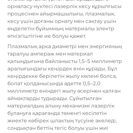
орналасу нүктесі лазерлік кесу құрылғысы
процесінен айырмашылығы, плазмалық
кесу үшін доғаны орнату мен сақтау үшін
өңделетін бұйымның материалы электр
өткізгіштігіне ие болуы қажет.
Плазмалық арка диаметрі мен энергияның
таралуы ампераж мен материал
қалыңдығына байланысты 1,5–5 миллиметр
аралығындағы кеңірдек енін құрады. Бұл
кеңірдекке берілетін жылу көлемі болса,
болат қолданысында әдетте 0,5–2,0
миллиметр еніндегі жылу әсерінен қалған
аймақтарды тудырады. Сұйытылған
материалдың алыну механизмі лазерлік
булануға қарағанда төменгі кесілетін
жиекте көбірек шлактың түсуіне әкеледі,
сондықтан беттің тегіс болуы үшін жиі