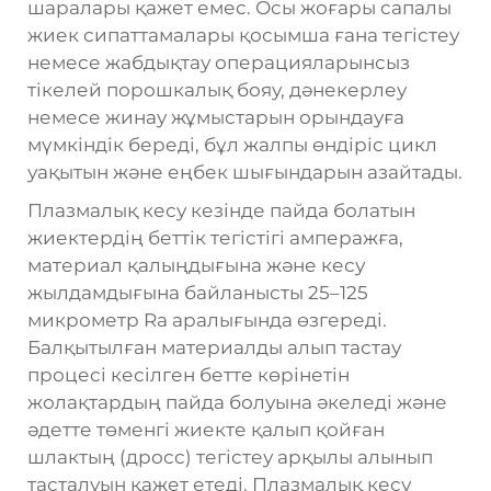
шаралары қажет емес. Осы жоғары сапалы
жиек сипаттамалары қосымша ғана тегістеу
немесе жабдықтау операцияларынсыз
тікелей порошкалық бояу, дәнекерлеу
немесе жинау жұмыстарын орындауға
мүмкіндік береді, бұл жалпы өндіріс цикл
уақытын және еңбек шығындарын азайтады.
Плазмалық кесу кезінде пайда болатын
жиектердің беттік тегістігі амперажға,
материал қалыңдығына және кесу
жылдамдығына байланысты 25–125
микрометр Ra аралығында өзгереді.
Балқытылған материалды алып тастау
процесі кесілген бетте көрінетін
жолақтардың пайда болуына әкеледі және
әдетте төменгі жиекте қалып қойған
шлактың (дросс) тегістеу арқылы алынып
тасталуын қажет етеді. Плазмалық кесу