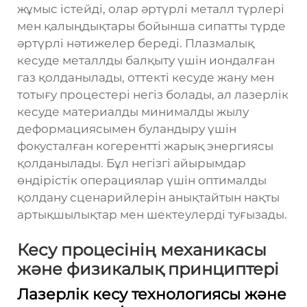
жұмыс істейді, олар әртүрлі металл түрлері
мен қалыңдықтары бойынша сипатты түрде
әртүрлі нәтижелер береді. Плазмалық
кесуде металлды балқыту үшін иондалған
газ қолданылады, оттекті кесуде жану мен
тотығу процестері негіз болады, ал лазерлік
кесуде материалды минималды жылу
деформациясымен буландыру үшін
фокусталған когерентті жарық энергиясы
қолданылады. Бұл негізгі айырымдар
өндірістік операциялар үшін оптималды
қолдану сценарийлерін анықтайтын нақты
артықшылықтар мен шектеулерді туғызады.
Кесу процесінің механикасы
және физикалық принциптері
Лазерлік кесу технологиясы және