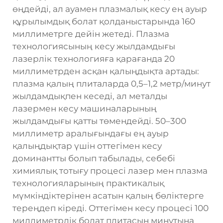
өңдейді, ал ауамен плазмалық кесу ең ауыр
құрылымдық болат қолданыстарында 160
миллиметрге дейін жетеді. Плазма
технологиясының кесу жылдамдығы
лазерлік технологияға қарағанда 20
миллиметрден асқан қалыңдықта артады:
плазма қалың плиталарда 0,5–1,2 метр/минут
жылдамдықпен кеседі, ал металды
лазермен кесу машиналарының
жылдамдығы қатты төмендейді. 50–300
миллиметр аралығындағы ең ауыр
қалыңдықтар үшін оттегімен кесу
доминантты болып табылады, себебі
химиялық тотығу процесі лазер мен плазма
технологияларының практикалық
мүмкіндіктерінен асатын қалың бөліктерге
тереңдеп кіреді. Оттегімен кесу процесі 100
миллиметрлік болат плитасын минутына