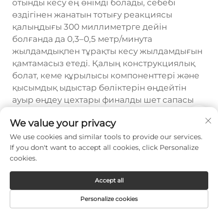
отынды кесу ең өнімді болады, себебі
өздігінен жанатын тотығу реакциясы
қалыңдығы 300 миллиметрге дейін
болғанда да 0,3–0,5 метр/минута
жылдамдықпен тұрақты кесу жылдамдығын
қамтамасыз етеді. Қалың конструкциялық
болат, кеме құрылысы компоненттері және
қысымдық ыдыстар бөліктерін өңдейтін
ауыр өңдеу цехтары финалды шет сапасы
талаптарын қанағаттандыру үшін кеңінен
We value your privacy
қосымша өңдеуді қажет етсе де, оттегі-
отынды технологиясын қолдану арқылы
We use cookies and similar tools to provide our services.
If you don't want to accept all cookies, click Personalize
өңделген материалдың әр килограммына
cookies.
ең төмен құнды қамтамасыз етеді.
Сарыфталатын материалдар құны
Accept all
және жөндеу талаптары
Personalize cookies
Металлды лазерлік кесу машинасы