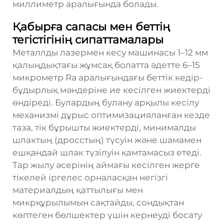
миллиметр аралығында болады.
Қабырға сапасы мен беттің
тегістігінің сипаттамалары
Металлды лазермен кесу машинасы 1–12 мм
қалыңдықтағы жұмсақ болатта әдетте 6–15
микрометр Ra аралығындағы беттік кедір-
бұдырлық мәндеріне ие кесілген жиектерді
өндіреді. Булардың булану арқылы кесілу
механизмі дұрыс оптимизацияланған кезде
таза, тік бұрышты жиектерді, минималды
шлактың (дросстың) түсуін және шамамен
ешқандай шлак түзілуін қамтамасыз етеді.
Тар жылу әсерінің аймағы кесілген жерге
тікелей іргелес орналасқан негізгі
материалдың қаттылығы мен
микрқұрылымын сақтайды, сондықтан
көптеген бөлшектер үшін кернеуді босату