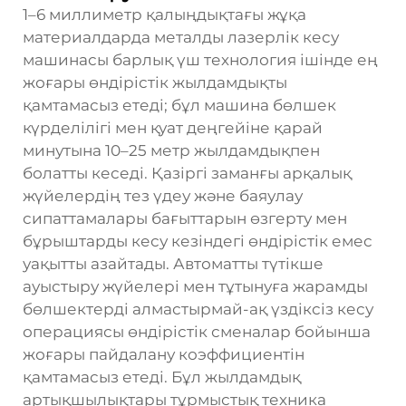
1–6 миллиметр қалыңдықтағы жұқа
материалдарда металды лазерлік кесу
машинасы барлық үш технология ішінде ең
жоғары өндірістік жылдамдықты
қамтамасыз етеді; бұл машина бөлшек
күрделілігі мен қуат деңгейіне қарай
минутына 10–25 метр жылдамдықпен
болатты кеседі. Қазіргі заманғы арқалық
жүйелердің тез үдеу және баяулау
сипаттамалары бағыттарын өзгерту мен
бұрыштарды кесу кезіндегі өндірістік емес
уақытты азайтады. Автоматты түтікше
ауыстыру жүйелері мен тұтынуға жарамды
бөлшектерді алмастырмай-ақ үздіксіз кесу
операциясы өндірістік сменалар бойынша
жоғары пайдалану коэффициентін
қамтамасыз етеді. Бұл жылдамдық
артықшылықтары тұрмыстық техника