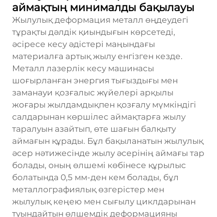
аймақтың минималды бақылауы
Жылулық деформация металл өңдеудегі
тұрақты дәлдік қиындығын көрсетеді,
әсіресе кесу әдістері маңындағы
материалға артық жылу енгізген кезде.
Металл лазерлік кесу машинасы
шоғырланған энергия тығыздығы мен
заманауи қозғалыс жүйелері арқылы
жоғары жылдамдықпен қозғалу мүмкіндігі
салдарынан көршілес аймақтарға жылу
таралуын азайтып, өте шағын балқыту
аймағын құрады. Бұл бақыланатын жылулық
әсер нәтижесінде жылу әсерінің аймағы тар
болады, оның өлшемі көбінесе құрылыс
болатында 0,5 мм-ден кем болады, бұл
металлографиялық өзгерістер мен
жылулық кеңею мен сығылу циклдарынан
туындайтын өлшемдік деформацияны