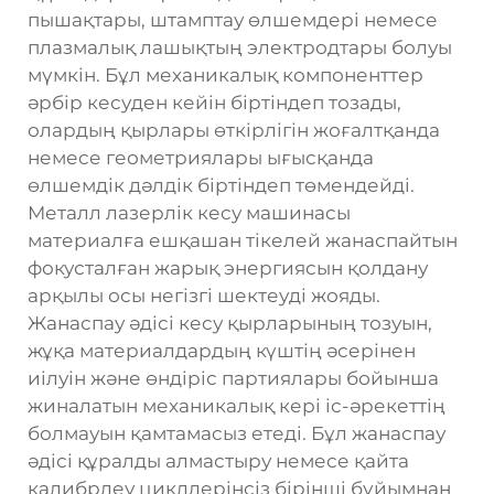
пышақтары, штамптау өлшемдері немесе
плазмалық лашықтың электродтары болуы
мүмкін. Бұл механикалық компоненттер
әрбір кесуден кейін біртіндеп тозады,
олардың қырлары өткірлігін жоғалтқанда
немесе геометриялары ығысқанда
өлшемдік дәлдік біртіндеп төмендейді.
Металл лазерлік кесу машинасы
материалға ешқашан тікелей жанаспайтын
фокусталған жарық энергиясын қолдану
арқылы осы негізгі шектеуді жояды.
Жанаспау әдісі кесу қырларының тозуын,
жұқа материалдардың күштің әсерінен
иілуін және өндіріс партиялары бойынша
жиналатын механикалық кері іс-әрекеттің
болмауын қамтамасыз етеді. Бұл жанаспау
әдісі құралды алмастыру немесе қайта
калибрлеу циклдерінсіз бірінші бұйымнан