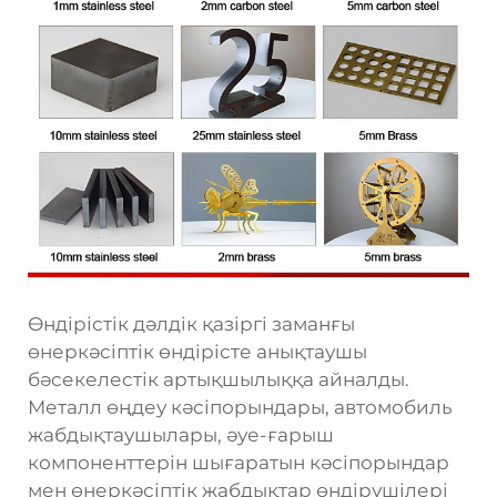
Өндірістік дәлдік қазіргі заманғы
өнеркәсіптік өндірісте анықтаушы
бәсекелестік артықшылыққа айналды.
Металл өңдеу кәсіпорындары, автомобиль
жабдықтаушылары, әуе-ғарыш
компоненттерін шығаратын кәсіпорындар
мен өнеркәсіптік жабдықтар өндірушілері