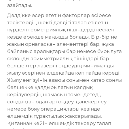
азайтады.
Дәлдікке әсер ететін факторлар әсіресе
тесіктердің шекті дәлдігі талап етілетін
күрделі геометриялық пішіндерді кескен
кезде ерекше маңызды болады. Бір-біріне
жақын орналасқан элементтері бар, жұқа
байланыс аралықтары бар немесе бұрылуға
склонды асимметриялық пішіндері бар
бөлшектер лазерлі өңдеудің минималды
жылу әсерінен әлдеқайда көп пайда көреді.
Жылу енгізуінің азаюы сонымен қатар соңғы
бөлшекке қалдырылатын қалдық
керілулердің шамасын төмендетеді,
сондықтан одан әрі өңдеу, дәнекерлеу
немесе бояу операциялары кезінде
өлшемдік тұрақтылық жақсарылады.
Қиғаннан кейін өлшемдік тексеру талап