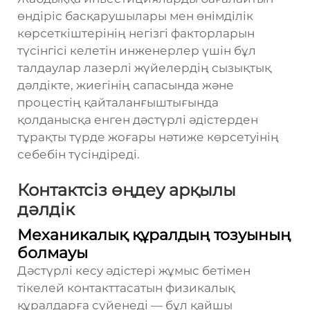
өндіріс басқарушылары мен өнімділік
көрсеткіштерінің негізгі факторларын
түсінгісі келетін инженерлер үшін бұл
талдаулар лазерлі жүйелердің сызықтық
дәлдікте, жиегінің сапасында және
процестің қайталанғыштығында
қолданысқа енген дәстүрлі әдістерден
тұрақты түрде жоғары нәтиже көрсетуінің
себебін түсіндіреді.
Контактсіз өңдеу арқылы
дәлдік
Механикалық құралдың тозуының
болмауы
Дәстүрлі кесу әдістері жұмыс бетімен
тікелей контакттасатын физикалық
құралдарға сүйенеді — бұл қайшы