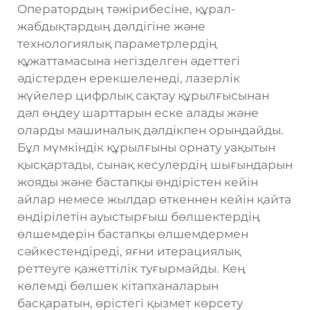
Оператордың тәжірибесіне, құрал-
жабдықтардың дәлдігіне және
технологиялық параметрлердің
құжаттамасына негізделген әдеттегі
әдістерден ерекшеленеді, лазерлік
жүйелер цифрлық сақтау құрылғысынан
дәл өңдеу шарттарын еске алады және
оларды машиналық дәлдікпен орындайды.
Бұл мүмкіндік құрылғыны орнату уақытын
қысқартады, сынақ кесулердің шығындарын
жояды және бастапқы өндірістен кейін
айлар немесе жылдар өткеннен кейін қайта
өндірілетін ауыстырғыш бөлшектердің
өлшемдерін бастапқы өлшемдермен
сәйкестендіреді, яғни итерациялық
реттеуге қажеттілік туғырмайды. Кең
көлемді бөлшек кітапханаларын
басқаратын, өрістегі қызмет көрсету