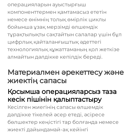
операцияларын ауыстырғыш
компоненттермен қамтамасыз ететін
немесе өнімнің толық өмірлік циклы
бойынша ұзақ мерзімді өлшемдік
тұрақтылықты сақтайтын салалар үшін бұл
цифрлық қайталанғыштық әдеттегі
технологиялық құжаттаманың қол жеткізе
алмайтын дәлдікке кепілдік береді.
Материалмен әрекеттесу және
жиектің сапасы
Қосымша операцияларсыз таза
кесік пішінін қалыптастыру
Кесілген жиегінің сапасы өлшемдік
дәлдікке тікелей әсер етеді, әсіресе
бөлшектер кеңістігі тар болғанда немесе
жиекті дайындамай-ақ кейінгі