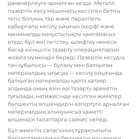
дәнекерлеуге арналған кезде. Металл
лазерлік кесу машинасы кесілген беттің
тегіс болуын, тар және параллель
қабырғалы кесілу ойығын (керф) және
минималды конустылықты қамтамасыз
етеді; бұл жиі тегістеу, шлифтау немесе
басқа екіншілік тазарту операцияларын
жоюға мүмкіндік береді. Лазерлік кесудің
тән құбылысы — булану мен балқыған
материалдың ығысуы — кесілу ойығында
балқыған материалды қайта қатаяр
алдында оның өзін-өзі тазарту әрекетін
туғызады, нәтижесінде кесілген жиектер
бөлшектің өлшемдерін өзгертуге арналған
материалдың алынуынсыз қажетті
өлшемдік талаптарға сәйкес келеді.
Бұл жиектің сапасының тұрақтылығы
бағдарламаланған бөлшектің өлшемінің