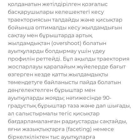
қолданатын жетілдірілген қозғалыс
басқарушылары келешектегі кесу
траекториясын талдайды және қисықтар
бойынша оптималды кесу жылдамдығын
сақтау мен бұрыштарда артық
жылдамдықтан (overshoot) болатын
ауытқуларды болдырмау үшін үдеу
профилін реттейді. Бұл ақылды траектория
жоспарлауы қарапайым жүйелерде бағыт
өзгерген кезде қатты жылдамдықты
төмендетуге байланысты пайда болатын
дөңгелектелген бұрыштар мен
ауытқуларды жояды; нәтижесінде 90-
градустық бұрыштар таза және дәл шығады,
ал салыстырмалы тегіс қисықтар
бағдарламаланған радиустарды сақтайды,
яғни жазықтықтарға (faceting) немесе
біркелкіліктен тыс ауытқуларға