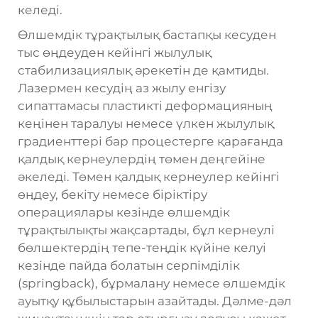
келеді.
Өлшемдік тұрақтылық бастапқы кесуден
тыс өңдеуден кейінгі жылулық
стабилизациялық әрекетін де қамтиды.
Лазермен кесудің аз жылу енгізу
сипаттамасы пластикті деформацияның
кеңінен таралуы немесе үлкен жылулық
градиенттері бар процестерге қарағанда
қалдық кернеулердің төмен деңгейіне
әкеледі. Төмен қалдық кернеулер кейінгі
өңдеу, бекіту немесе біріктіру
операциялары кезінде өлшемдік
тұрақтылықты жақсартады, бұл кернеулі
бөлшектердің тепе-теңдік күйіне келуі
кезінде пайда болатын серпімділік
(springback), бұрмалану немесе өлшемдік
ауытқу құбылыстарын азайтады. Дәлме-дәл