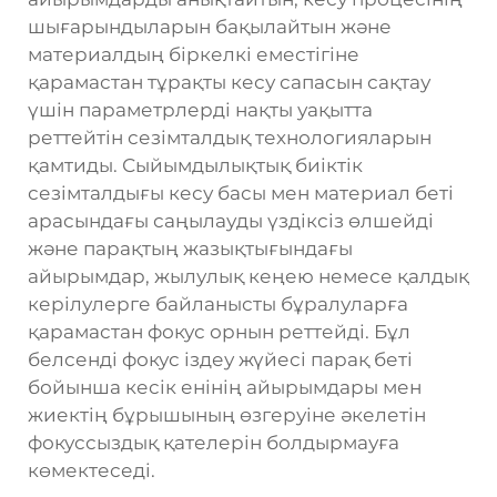
шығарындыларын бақылайтын және
материалдың біркелкі еместігіне
қарамастан тұрақты кесу сапасын сақтау
үшін параметрлерді нақты уақытта
реттейтін сезімталдық технологияларын
қамтиды. Сыйымдылықтық биіктік
сезімталдығы кесу басы мен материал беті
арасындағы саңылауды үздіксіз өлшейді
және парақтың жазықтығындағы
айырымдар, жылулық кеңею немесе қалдық
керілулерге байланысты бұралуларға
қарамастан фокус орнын реттейді. Бұл
белсенді фокус іздеу жүйесі парақ беті
бойынша кесік енінің айырымдары мен
жиектің бұрышының өзгеруіне әкелетін
фокуссыздық қателерін болдырмауға
көмектеседі.