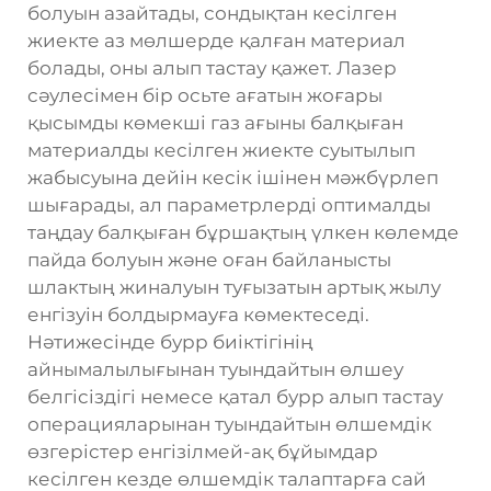
болуын азайтады, сондықтан кесілген
жиекте аз мөлшерде қалған материал
болады, оны алып тастау қажет. Лазер
сәулесімен бір осьте ағатын жоғары
қысымды көмекші газ ағыны балқыған
материалды кесілген жиекте суытылып
жабысуына дейін кесік ішінен мәжбүрлеп
шығарады, ал параметрлерді оптималды
таңдау балқыған бұршақтың үлкен көлемде
пайда болуын және оған байланысты
шлактың жиналуын туғызатын артық жылу
енгізуін болдырмауға көмектеседі.
Нәтижесінде бурр биіктігінің
айнымалылығынан туындайтын өлшеу
белгісіздігі немесе қатал бурр алып тастау
операцияларынан туындайтын өлшемдік
өзгерістер енгізілмей-ақ бұйымдар
кесілген кезде өлшемдік талаптарға сай