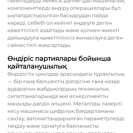
панельдерді немесе дәлме-дәл машиналық
компоненттерді өндіру операциялары бұл
ықпалдастырылған басқарудан пайда
көреді, себебі ол кейінгі өңдеуге деген
қажеттілікті азайтады және қолмен жиекті
дайындауға қажеттіліксіз жинақтауға деген
сәйкестікті жақсартады.
Өндіріс партиялары бойынша
қайталанушылық
Өндірістік циклдар арасындағы тұрақтылық
— бір ғана бөлшектің дәлдігіне ғана назар
аударатын жабдықтардың техникалық
сипаттамаларында жиі ескерілмейтін
маңызды дәлдік өлшемі. Металлды лазерлі
кесу машинасы цифрлық бағдарламаны
сақтау, автоматтандырылған параметрлерді
таңдау және орнатуға байланысты