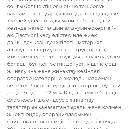
соңғы бөлшектің өлшеміне тең болуын
қамтамасыз ету арқылы өндірістік дәлдікке
тікелей үлес қосады, яғни кейінгі өңдеу
кезінде материалдың алынуын ескермей-
ақ. Дәстүрлі кесу әдістерінде жиек
дайындау кезінде күтілетін материал
алынуын ескеру үшін конструкторлық
инженерлерге конструкцияны түзету қажет
болады, бұл көп реттік допустимділіктердің
жиналуына және жинақтау кезіндегі
оператор қателеріне әкеледі. Лазермен
кесілген бөлшектердің жиектерінің бұзылу
деңгейі әдетте 12 мкм Ra-дан төмен болады,
олар қосымша өңдеусіз жинақтау
талаптарын қанағаттандырады және қолмен
жиекті өңдеу операцияларымен
байланысты өлшемдік белгісіздікті жояды.
Жоғары көлемді өндіріс ортасында бұл