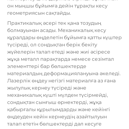
он мыңшы бұйымға дейін тұрақты кесу
геометриясын сақтайды.
Практикалық әсері тек қана тозудың
болмауынан асады. Механикалық кесу
құралдары өңделетін бұйымға қатты күштер
түсіреді, ол сондықтан берік бекіту
жүйелерін талап етеді және жиі әсіресе
жұқа металл парақтарда немесе сезімтал
элементтері бар бөлшектерде
материалдың деформациялануына әкеледі.
Лазерлік өңдеу негізгі материалға аз ғана
жылулық кернеу түсіреді және
механикалық күшті мүлдем түсірмейді,
сондықтан сынғыш өрнектерді, жұқа
қабырғалы құрылымдарды және кейінгі
өңдеуден кейін кернеудің азайтылуын
талап ететін бөлшектерді дәл кесуге