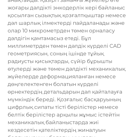
анықтайды. Қазіргі заманғы жүйелер өте
жоғары дәлдікті энкодерлік кері байланыс
қосылған сызықтық қозғалтқыштар немесе
дәл шарлық ілмектерді пайдаланады және
олар 10 микрометрден төмен орналасу
дәлдігін қамтамасыз етеді. Бұл
миллиметрден төмен дәлдік күрделі CAD
геометриясын, соның ішінде тұйық
радиусты қисықтарды, сүйір бұрышты
өтулерді және төмен дәлдікті механикалық
жүйелерде деформацияланған немесе
дөңгелектенген болатын күрделі
өрнектердің детальдарын дәл қайталауға
мүмкіндік береді. Қозғалыс басқаруының
цифрлық сипаты тісті берілістер немесе
белтік берілістер арқылы жұмыс істейтін
механикалық байланыстарда жиі
кездесетін қателіктердің жиналуын