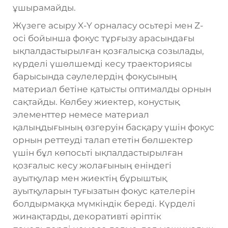
ұшырамайды.
Жүзеге асыру X-Y орналасу осьтері мен Z-
осі бойынша фокус тұрғызу арасындағы
ықпалдастырылған қозғалысқа созылады,
күрделі үшөлшемді кесу траекториясы
барысында сәулелердің фокусының
материал бетіне қатысты оптималды орнын
сақтайды. Көлбеу жиектер, конустық
элементтер немесе материал
қалыңдығының өзгеруін басқару үшін фокус
орнын реттеуді талап ететін бөлшектер
үшін бұл көпосьті ықпалдастырылған
қозғалыс кесу жолағының еніндегі
ауытқулар мен жиектің бұрыштық
ауытқуларын туғызатын фокус қателерін
болдырмаққа мүмкіндік береді. Күрделі
жинақтарды, декоративті әріптік