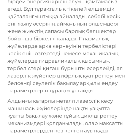
бірдей энергия кірісін алуын қамтамасыз
етеді. Бұл тұрақтылық тікелей өлшемдік
қайталанғыштыққа айналады, себебі кесік
ені, жылу әсерінің аймағының өлшемдері
және жиектің сапасы барлық бөлшектер
бойынша біркелкі қалады. Плазмалық
жүйелерде арка кернеуінің тербелістері
кесік енін өзгертеді немесе механикалық
жүйелерде гидравликалық қысымның
тербелістері қиғаш бұрышты әсерлейді, ал
лазерлік жүйелер цифрлық қуат реттеуі мен
белсенді сәулелік бақылау арқылы өңдеу
параметрлерін тұрақты ұстайды.
Алдыңғы қатарлы металл лазерлік кесу
машинасы жүйелерінде нақты уақытта
қуатты бақылау және тұйық циклді реттеу
механизмдері қолданылады, олар мақсатты
параметрлерден кез келген ауытқуды