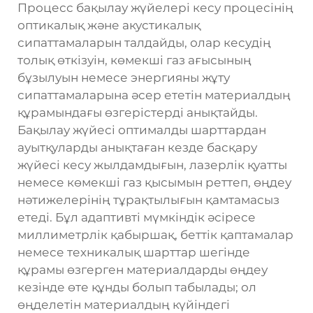
Процесс бақылау жүйелері кесу процесінің
оптикалық және акустикалық
сипаттамаларын талдайды, олар кесудің
толық өткізуін, көмекші газ ағысының
бұзылуын немесе энергияны жұту
сипаттамаларына әсер ететін материалдың
құрамындағы өзгерістерді анықтайды.
Бақылау жүйесі оптималды шарттардан
ауытқуларды анықтаған кезде басқару
жүйесі кесу жылдамдығын, лазерлік қуатты
немесе көмекші газ қысымын реттеп, өңдеу
нәтижелерінің тұрақтылығын қамтамасыз
етеді. Бұл адаптивті мүмкіндік әсіресе
миллиметрлік қабыршақ, беттік қаптамалар
немесе техникалық шарттар шегінде
құрамы өзгерген материалдарды өңдеу
кезінде өте құнды болып табылады; ол
өңделетін материалдың күйіндегі