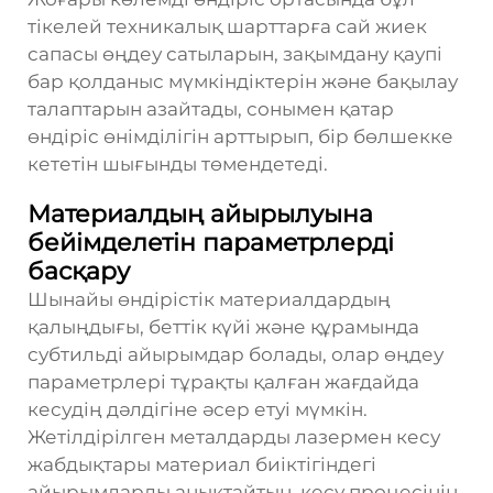
тікелей техникалық шарттарға сай жиек
сапасы өңдеу сатыларын, зақымдану қаупі
бар қолданыс мүмкіндіктерін және бақылау
талаптарын азайтады, сонымен қатар
өндіріс өнімділігін арттырып, бір бөлшекке
кететін шығынды төмендетеді.
Материалдың айырылуына
бейімделетін параметрлерді
басқару
Шынайы өндірістік материалдардың
қалыңдығы, беттік күйі және құрамында
субтильді айырымдар болады, олар өңдеу
параметрлері тұрақты қалған жағдайда
кесудің дәлдігіне әсер етуі мүмкін.
Жетілдірілген металдарды лазермен кесу
жабдықтары материал биіктігіндегі
айырымдарды анықтайтын, кесу процесінің