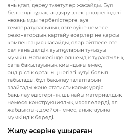
анықтап, дереу түзетулер жасайды. Бұл
белсенді тұрақтандыру электр қорегіндегі
незақымды тербелістерге, ауа
температурасының өзгеруіне немесе
резонатордың қартайу әсерлеріне қарсы
компенсация жасайды, олар әйтпесе өте
сәл ғана дәлдік ауытқуларын туғызуы
мүмкін. Нәтижесінде өлшемдік тұрақтылық
сапа бақылауының қиындығы емес,
өндірістік ортаның негізгі күтуі болып
табылады, бұл бақылау талаптарын
азайтады және статистикалық үрдіс
бақылау әдістерінің шынайы материалдық
немесе конструкциялық мәселелерді, ал
жабдықтың дрейфін емес, анықтауына
мүмкіндік береді.
Жылу әсеріне ұшыраған