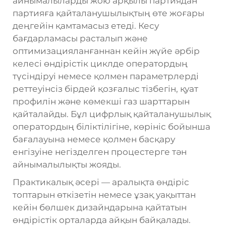
айнымалыларды жою арқылы партиядан
партияға қайталанушылықтың өте жоғары
деңгейін қамтамасыз етеді. Кесу
бағдарламасы расталып және
оптимизацияланғаннан кейін жүйе әрбір
келесі өндірістік циклде оператордың
түсіндіруі немесе қолмен параметрлерді
реттеуінсіз бірдей қозғалыс тізбегін, қуат
профилін және көмекші газ шарттарын
қайталайды. Бұл цифрлық қайталанушылық
оператордың біліктілігіне, көрініс бойынша
бағалауына немесе қолмен басқару
енгізуіне негізделген процестерге тән
айнымалылықты жояды.
Практикалық әсері — аралықта өндіріс
топтарын өткізетін немесе ұзақ уақыттан
кейін бөлшек дизайндарына қайтатын
өндірістік орталарда айқын байқалады.