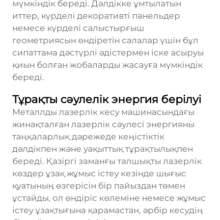
мүмкіндік береді. Дәлдікке ұмтылатын
иттер, күрделі декоративті панельдер
немесе күрделі салыстырғыш
геометриясын өндіретін салалар үшін бұл
сипаттама дәстүрлі әдістермен іске асыруы
қиын болған жобаларды жасауға мүмкіндік
береді.
Тұрақты сәулелік энергия берілуі
Металлды лазерлік кесу машинасындағы
жинақталған лазерлік сәулесі энергияны
таңқаларлық дәрежеде кеңістіктік
дәлдікпен және уақыттық тұрақтылықпен
береді. Қазіргі заманғы талшықты лазерлік
көздер ұзақ жұмыс істеу кезінде шығыс
қуатының өзгерісін бір пайыздан төмен
ұстайды, ол өндіріс көлеміне немесе жұмыс
істеу ұзақтығына қарамастан, әрбір кесудің