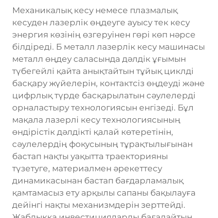
Механикалық кесу немесе плазмалық
кесуден лазерлік өңдеуге ауысу тек кесу
энергия көзінің өзгеруінен гөрі көп нәрсе
білдіреді. Б
металл лазерлік кесу машинасы
металл өңдеу саласында дәлдік ұғымын
түбегейлі қайта анықтайтын тұйық циклді
басқару жүйелерін, контактсіз өңдеуді және
цифрлық түрде басқарылатын сәулелерді
орналастыру технологиясын енгізеді. Бұл
мақала лазерлі кесу технологиясының
өндірістік дәлдікті қалай көтеретінін,
сәулелердің фокусының тұрақтылығынан
бастап нақты уақытта траекторияны
түзетуге, материалмен әрекеттесу
динамикасынан бастап бағдарламалық
қамтамасыз ету арқылы сапаны бақылауға
дейінгі нақты механизмдерін зерттейді.
Жабдыққа инвестицияларды бағалайтын