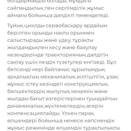
болдырмақшы болады, мұндағы
сайпаңдылық пен серпімділік жұмыс
аймағы бойынша дәлдікті төмендетеді.
Тұйық циклды сервобасқару әрдайым
берілген орынды нақты орынмен
салыстырады және үдеу, тұрақты
жылдамдықпен кесу және баяулау
кезеңдерінде траекторияның дәлдігін
сақтау үшін лездік түзетулер енгізеді. Бұл
белсенді кері байланыс құрылымдық
арқалықтың механикалық иілгіштігін, ұзақ
жұмыс істеу кезіндегі конструкциялық
бөлшектердің жылулық кеңеюін және
жылдам бағыт өзгерістерінен туындайтын
динамикалық жүктемелердің әсерін
компенсациялайды. Үлкен парақ
өлшемдері бойынша немесе көпсмендік
жұмыс режимінде өлшемдік тұрақтылықты