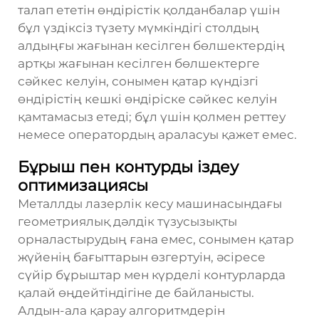
талап ететін өндірістік қолданбалар үшін
бұл үздіксіз түзету мүмкіндігі столдың
алдыңғы жағынан кесілген бөлшектердің
артқы жағынан кесілген бөлшектерге
сәйкес келуін, сонымен қатар күндізгі
өндірістің кешкі өндіріске сәйкес келуін
қамтамасыз етеді; бұл үшін қолмен реттеу
немесе оператордың араласуы қажет емес.
Бұрыш пен контурды іздеу
оптимизациясы
Металлды лазерлік кесу машинасындағы
геометриялық дәлдік түзусызықты
орналастырудың ғана емес, сонымен қатар
жүйенің бағыттарын өзгертуін, әсіресе
сүйір бұрыштар мен күрделі контурларда
қалай өңдейтіндігіне де байланысты.
Алдын-ала қарау алгоритмдерін