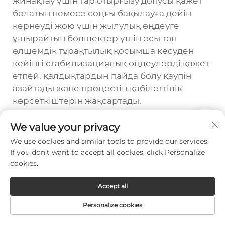
жинақтау үшін тар отырғызу допусы қажет
болатын немесе соңғы бақылауға дейін
кернеуді жою үшін жылулық өңдеуге
ұшырайтын бөлшектер үшін осы тән
өлшемдік тұрақтылық қосымша кесуден
кейінгі стабилизациялық өңдеулерді қажет
етпей, қалдықтардың пайда болу қаупін
азайтады және процестің қабілеттілік
көрсеткіштерін жақсартады.
Бағдарламалық қамтамасыз
We value your privacy
ету интеграциясы және сапаны
We use cookies and similar tools to provide our services.
If you don't want to accept all cookies, click Personalize
қамтамасыз ету
cookies.
CAD-тан кесуге дейінгі жұмыс
істеу құрылымының дәлдігі
Accept all
Дизайн мақсатынан дайын бөлшекке
Personalize cookies
дейінгі цифрлық жұмыс үрдісі өндірістік
жоспарлауда жиі аз бағаланатын, бірақ