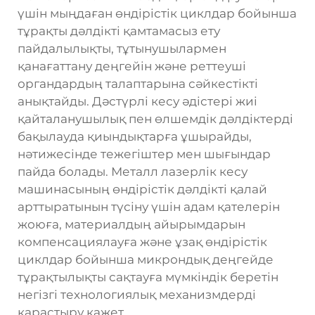
үшін мыңдаған өндірістік циклдар бойынша
тұрақты дәлдікті қамтамасыз ету
пайдалылықты, тұтынушылармен
қанағаттану деңгейін және реттеуші
органдардың талаптарына сәйкестікті
анықтайды. Дәстүрлі кесу әдістері жиі
қайталанушылық пен өлшемдік дәлдіктерді
бақылауда қиындықтарға ұшырайды,
нәтижесінде тежегіштер мен шығындар
пайда болады. Металл лазерлік кесу
машинасының өндірістік дәлдікті қалай
арттыратынын түсіну үшін адам қателерін
жоюға, материалдың айырымдарын
компенсациялауға және ұзақ өндірістік
циклдар бойынша микрондық деңгейде
тұрақтылықты сақтауға мүмкіндік беретін
негізгі технологиялық механизмдерді
қарастыру қажет.