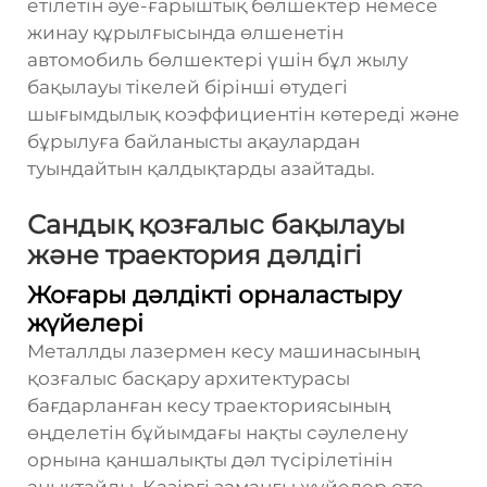
етілетін әуе-ғарыштық бөлшектер немесе
жинау құрылғысында өлшенетін
автомобиль бөлшектері үшін бұл жылу
бақылауы тікелей бірінші өтудегі
шығымдылық коэффициентін көтереді және
бұрылуға байланысты ақаулардан
туындайтын қалдықтарды азайтады.
Сандық қозғалыс бақылауы
және траектория дәлдігі
Жоғары дәлдікті орналастыру
жүйелері
Металлды лазермен кесу машинасының
қозғалыс басқару архитектурасы
бағдарланған кесу траекториясының
өңделетін бұйымдағы нақты сәулелену
орнына қаншалықты дәл түсірілетінін