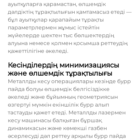
ауытқуларға қарамастан, өлшемдік
дәлдіктің тұрақтылығын қамтамасыз етеді —
бұл ауытқулар қарапайым тұрақты
параметрлермен жұмыс істейтін
жүйелерде шектен тыс бөлшектердің
алуына немесе қолмен қосымша реттеудің
қажеттілігіне әкеледі.
Кесінділердің минимизациясы
және өлшемдік тұрақтылығы
Металлды кесу операциялары кезінде бурр
пайда болуы өлшемдік белгісіздікке
әкеледі және бұйымның геометриясын
өзгертуі мүмкін екіншілік бурр алып
тастауды қажет етеді. Металлды лазермен
кесу машинасы балқыған бұршақ
динамикасын және көмекші газбен
әсерлесуді дәл реттеу арқылы бурр пайда