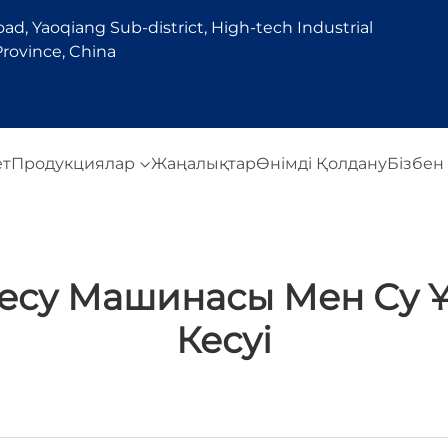
d, Yaoqiang Sub-district, High-tech Industrial
rovince, China
ет
Продукциялар
Жаңалықтар
Өнімді Қолдану
Бізбен
Кесу Машинасы Мен Су Ұ
Кесуі