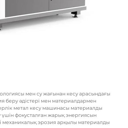
ологиясы мен су жағынан кесу арасындағы
я беру әдістері мен материалдармен
ерлік метал кесу машинасы материалды
 үшін фокусталған жарық энергиясын
рі механикалық эрозия арқылы материалды