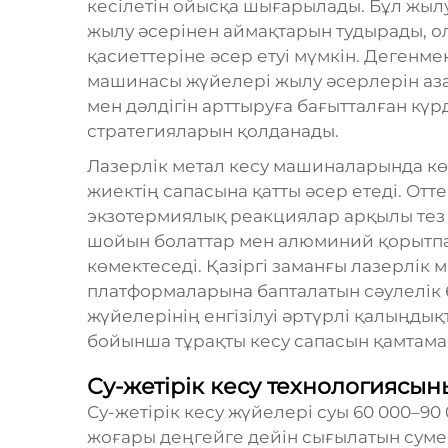
кесілетін ойысқа шығарылады. Бұл жылу
жылу әсерінен аймақтарын тудырады, о
қасиеттеріне әсер етуі мүмкін. Дегенмен
машинасы жүйелері жылу әсерлерін аза
мен дәлдігін арттыруға бағытталған күр
стратегияларын қолданады.
Лазерлік метал кесу машиналарында кө
жиектің сапасына қатты әсер етеді. Отт
экзотермиялық реакциялар арқылы тез к
шойын болаттар мен алюминий қорытп
көмектеседі. Қазіргі заманғы лазерлік
платформаларына бапталатын сәулелік 
жүйелерінің енгізілуі әртүрлі қалыңды
бойынша тұрақты кесу сапасын қамтамас
Су-жетірік кесу технологиясы
Су-жетірік кесу жүйелері суы 60 000–90 
жоғары деңгейге дейін сығылатын сумен