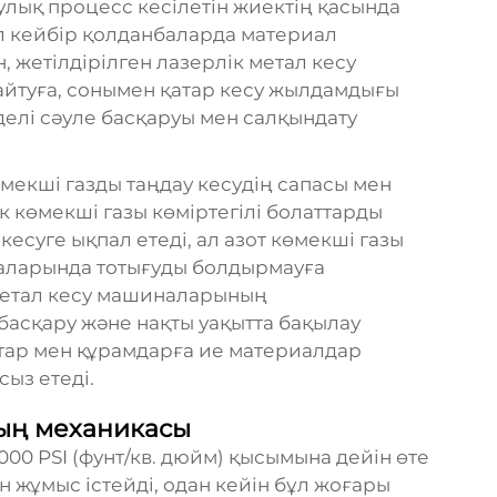
лық процесс кесілетін жиектің қасында
л кейбір қолданбаларда материал
, жетілдірілген лазерлік метал кесу
йтуға, сонымен қатар кесу жылдамдығы
делі сәуле басқаруы мен салқындату
мекші газды таңдау кесудің сапасы мен
ек көмекші газы көміртегілі болаттарды
есуге ықпал етеді, ал азот көмекші газы
аларында тотығуды болдырмауға
 метал кесу машиналарының
басқару және нақты уақытта бақылау
қтар мен құрамдарға ие материалдар
ыз етеді.
ның механикасы
000 PSI (фунт/кв. дюйм) қысымына дейін өте
 жұмыс істейді, одан кейін бұл жоғары