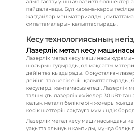
алып тастау үшін абразивті бөлшектер
пайдаланады. Бұл қарама-қарсы тәсілдер
жағдайлар мен материалдың сипаттамал
сипаттамаларын қалыптастырады.
Кесу технологиясының негіз
Лазерлік метал кесу машинасы
Лазерлік метал кесу машинасы құрамы
шоғырын тудырады, ол мақсатты матери
дейін тез қыздырады. Фокусталған лазерл
дейінгі тар кесік енін қалыптастырады
кесулерді қамтамасыз етеді. Лазерлік 
талшықты лазерлік жүйелер 30 кВт-тан а
қалың металл бөліктерін жоғары жылда
кесік шеттерін сақтауға мүмкіндік беред
Лазерлік метал кесу машинасындағы ке
уақытта алынуын қамтиды, мұнда балқы