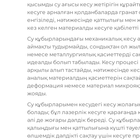
қысымды су ағысы кесу жетірігін құрайты
кесуге арналған қолданбаларда гранат 
енгізіледі, нәтижесінде қаттылығы мен
кез келген материалды кесуге қабілетті
Су құбырларындағы механикалық кесу ә
аймақты тудырмайды, сондықтан ол жыл
немесе металлургиялық қасиеттерді сақ
идеалды болып табылады. Кесу процесі
арқылы алып тастайды, нәтижесінде ке
аналық материалдың қасиеттерін сақта
деформация немесе материал микрояқт
жояды.
Су құбырларымен кесудегі кесу жолағыны
болады; бұл лазерлік кесуге қарағанда 
әлі де жоғары дәлдік береді. Су құбы
қалыңдығы мен қаттылығына күшті тәуел
өлшемдік дәлдікті сақтау үшін кесуге 