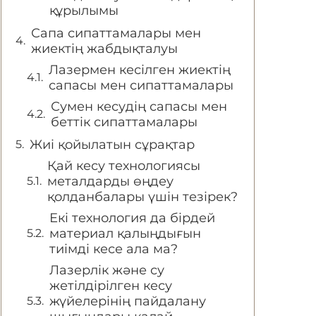
құрылымы
Сапа сипаттамалары мен
жиектің жабдықталуы
Лазермен кесілген жиектің
сапасы мен сипаттамалары
Сумен кесудің сапасы мен
беттік сипаттамалары
Жиі қойылатын сұрақтар
Қай кесу технологиясы
металдарды өңдеу
қолданбалары үшін тезірек?
Екі технология да бірдей
материал қалыңдығын
тиімді кесе ала ма?
Лазерлік және су
жетілдірілген кесу
жүйелерінің пайдалану