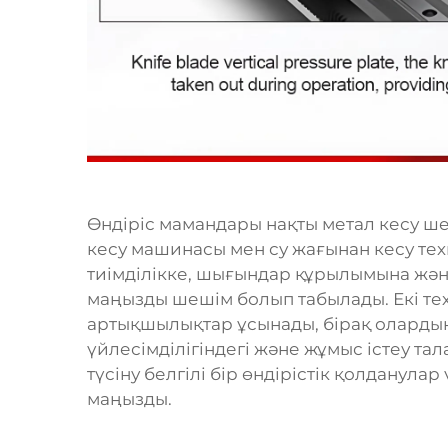
Өндіріс мамандары нақты метал кесу ше
кесу машинасы мен су жағынан кесу тех
тиімділікке, шығындар құрылымына жән
маңызды шешім болып табылады. Екі те
артықшылықтар ұсынады, бірақ олардың
үйлесімділігіндегі және жұмыс істеу т
түсіну белгілі бір өндірістік қолданула
маңызды.