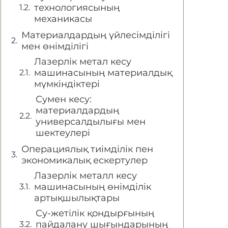
технологиясының
механикасы
Материалдардың үйлесімділігі
мен өнімділігі
Лазерлік метал кесу
машинасының материалдық
мүмкіндіктері
Сумен кесу:
материалдардың
универсалдылығы мен
шектеулері
Операциялық тиімділік пен
экономикалық ескертулер
Лазерлік металл кесу
машинасының өнімділік
артықшылықтары
Су-жетілік қондырғының
пайдалану шығындарының