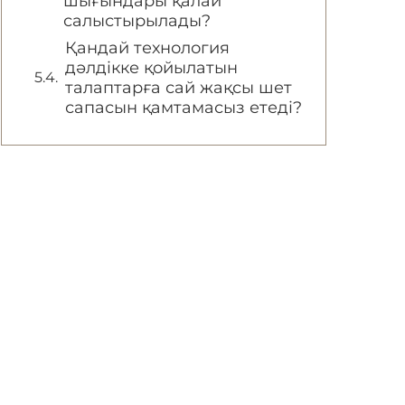
шығындары қалай
салыстырылады?
Қандай технология
дәлдікке қойылатын
талаптарға сай жақсы шет
сапасын қамтамасыз етеді?