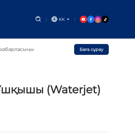
KK
 хабарласыңы
Баға сұрау
шқышы (waterjet)