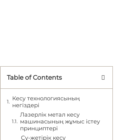
Table of Contents
Кесу технологиясының
негіздері
Лазерлік метал кесу
машинасының жұмыс істеу
принциптері
Су-жетірік кесу