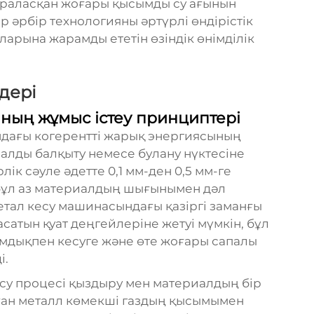
 араласқан жоғары қысымды су ағынын
 әрбір технологияны әртүрлі өндірістік
арына жарамды ететін өзіндік өнімділік
дері
ның жұмыс істеу принциптері
ндағы когерентті жарық энергиясының
алды балқыту немесе булану нүктесіне
ік сәуле әдетте 0,1 мм-ден 0,5 мм-ге
, бұл аз материалдың шығынымен дәл
метал кесу машинасындағы қазіргі заманғы
сатын қуат деңгейлеріне жетуі мүмкін, бұл
мдықпен кесуге және өте жоғары сапалы
і.
су процесі қыздыру мен материалдың бір
ған металл көмекші газдың қысымымен