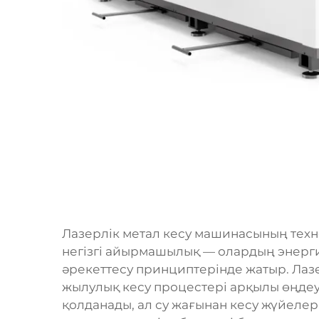
Лазерлік метал кесу машинасының техн
негізгі айырмашылық — олардың энерги
әрекеттесу принциптерінде жатыр. Лаз
жылулық кесу процестері арқылы өңдеу
қолданады, ал су жағынан кесу жүйеле