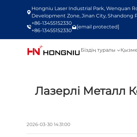
Hongniu Laser Industrial Park, Wenquan Roa
Development Zone, Jinan City, Shandong P
+86-13455152330
[email protected]
+86-13455152330
Біздің туралы
Қызм
Лазерлі Металл 
2026-03-30 14:31:00