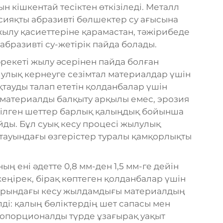
н кішкентай тесіктен өткізіледі. Металл
сияқты абразивті бөлшектер су ағысына
 жылу қасиеттеріне қарамастан, тәжірибеде
 абразивті су-жетірік пайда болады.
рекеті жылу әсерінен пайда болған
улық кернеуге сезімтал материалдар үшін
тауды талап ететін қолданбалар үшін
 материалды балқыту арқылы емес, эрозия
сілген шеттер барлық қалыңдық бойынша
йды. Бұл суық кесу процесі жылулық
ауындағы өзгерістер туралы қамқорлықты
ң ені әдетте 0,8 мм-ден 1,5 мм-ге дейін
кеңірек, бірақ көптеген қолданбалар үшін
рларындағы кесу жылдамдығы материалдың
ді: қалың бөліктердің шет сапасы мен
пропорционалды түрде ұзағырақ уақыт