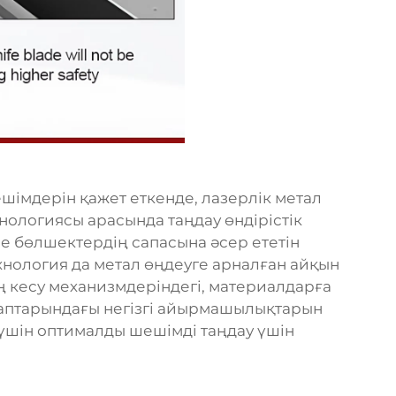
шімдерін қажет еткенде, лазерлік метал
нологиясы арасында таңдау өндірістік
е бөлшектердің сапасына әсер ететін
хнология да метал өңдеуге арналған айқын
 кесу механизмдеріндегі, материалдарға
алаптарындағы негізгі айырмашылықтарын
р үшін оптималды шешімді таңдау үшін