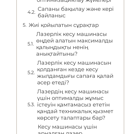
оптимизациялау жүйелері
Сапаны бақылау және кері
байланыс
Жиі қойылатын сұрақтар
Лазерлік кесу машинасы
өңдей алатын максималды
қалыңдықты ненің
анықтайтыны?
Лазерлік кесу машинасын
қолданған кезде кесу
жылдамдығы сапаға қалай
әсер етеді?
Лазердің кесу машинасы
үшін оптималды жұмыс
істеуін қамтамасыз ететін
қандай техникалық қызмет
көрсету талаптары бар?
Кесу машинасы үшін
арналған лазер