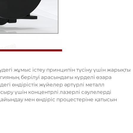
егі жұмыс істеу принципін түсіну үшін жарықты
гияның берілуі арасындағы күрделі өзара
дегі өндірістік жүйелер әртүрлі металл
сыру үшін концентрлі лазерлі сәулелерді
дайындау мен өндіріс процестеріне қатысын