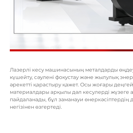
Лазерлі кесу машинасының металдарды өңдеуд
күшейту, сәулені фокустау және жылулық энер
әрекетті қарастыру қажет. Осы жоғары деңгей
материалдары арқылы дәл кесулерді жүзеге а
пайдаланады, бұл заманауи өнеркәсіптердің 
негізінен өзгертеді.