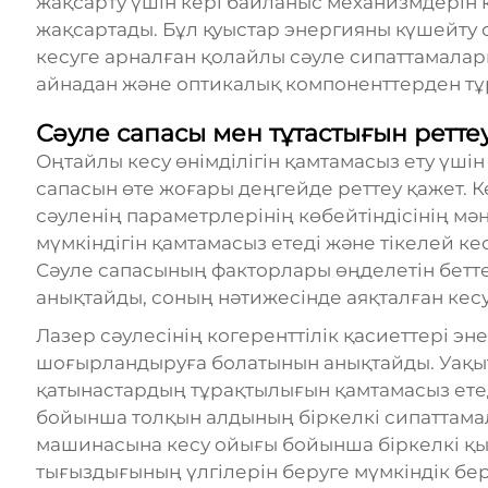
жақсарту үшін кері байланыс механизмдерін 
жақсартады. Бұл қуыстар энергияны күшейту
кесуге арналған қолайлы сәуле сипаттамалары
айнадан және оптикалық компоненттерден тұ
Сәуле сапасы мен тұтастығын ретте
Оңтайлы кесу өнімділігін қамтамасыз ету үші
сапасын өте жоғары деңгейде реттеу қажет. К
сәуленің параметрлерінің көбейтіндісінің мән
мүмкіндігін қамтамасыз етеді және тікелей к
Сәуле сапасының факторлары өңделетін бетт
анықтайды, соның нәтижесінде аяқталған кесу
Лазер сәулесінің когеренттілік қасиеттері э
шоғырландыруға болатынын анықтайды. Уақыт
қатынастардың тұрақтылығын қамтамасыз етеді,
бойынша толқын алдының біркелкі сипаттамал
машинасына кесу ойығы бойынша біркелкі қыз
тығыздығының үлгілерін беруге мүмкіндік бер