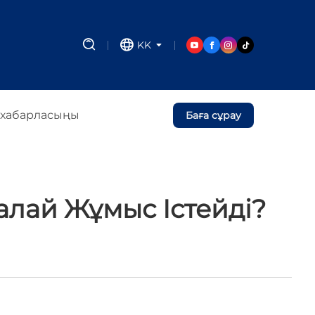
KK
 хабарласыңы
Баға сұрау
лай Жұмыс Істейді?