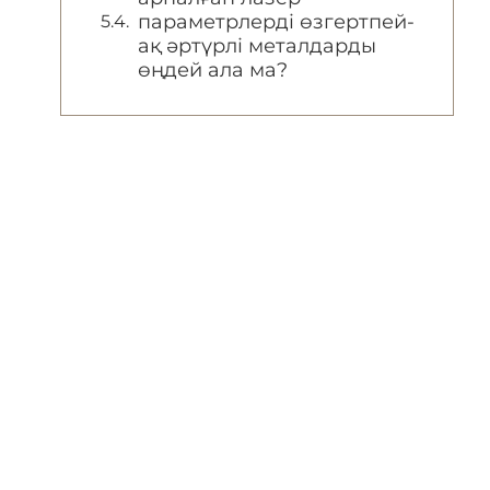
параметрлерді өзгертпей-
ақ әртүрлі металдарды
өңдей ала ма?