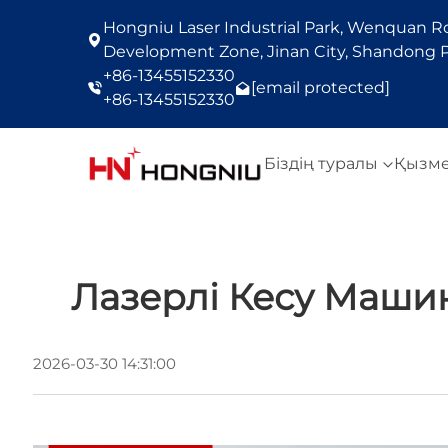
Hongniu Laser Industrial Park, Wenquan Roa
Development Zone, Jinan City, Shandong P
+86-13455152330
[email protected]
+86-13455152330
Біздің туралы
Қызм
Лазерлі Кесу Маши
2026-03-30 14:31:00