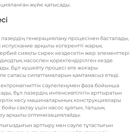
ацияланған жүйе қатысады.
сі
— лазердің генерациялану процесінен басталады,
н испускание арқылы когерентті жарық
ербий сияқты сирек кездесетін жер элементтері
 диодтық насоспен қоректендірілген кезде
ады. Бұл күшейту процесі өте жоғары
ле сапасы сипаттамаларын қамтамасыз етеді.
лектромагниттік сәулеленумен фаза бойынша
ды, бұл лазердің интенсивтілігін арттыратын
лазерлік кесу машиналарының конструкциялары
 бойы сақтау үшін насос қуатын, талшық
теу арқылы оптимизациялайды.
 тығыздығын арттыру мен сәуле тұтастығын