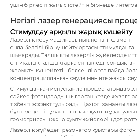
үшін бірлесіп жұмыс істейтін бірнеше интегр
Негізгі лазер генерациясы проце
Стимулдау арқылы жарық күшейту
Лазерлік кесу машинасының негізгі қызметі 
онда белгілі бір күшейту ортасы стимулданға
шығарады. Талшықты лазерлік жүйелерде итт
оптикалық талшықтарға енгізіледі, сондықтан
жарықты күшейтетін белсенді орта пайда бол
концентрацияланған сәуле мен өте жақсы сәу
Стимулданған испускание процесі атомдар э
сәйкес фотондарды шығарған кезде жүзеге аса
тізбекті эффект тудырады. Қазіргі заманғы 
бұл процесті тұрақты шығыс қуатын ұзақ уақыт
геометриясын және суыту жүйелерін дәл рет
Лазерлік жүйедегі резонатор қуыстары фотон