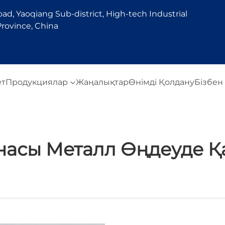
d, Yaoqiang Sub-district, High-tech Industrial
rovince, China
ет
Продукциялар
Жаңалықтар
Өнімді Қолдану
Бізбен
насы Металл Өңдеуде Қа