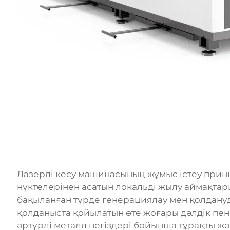
Лазерлі кесу машинасының жұмыс істеу прин
нүктелерінен асатын локальді жылу аймақтар
бақыланған түрде генерациялау мен қолдануды
қолданыста қойылатын өте жоғары дәлдік пен
әртүрлі металл негіздері бойынша тұрақты ж