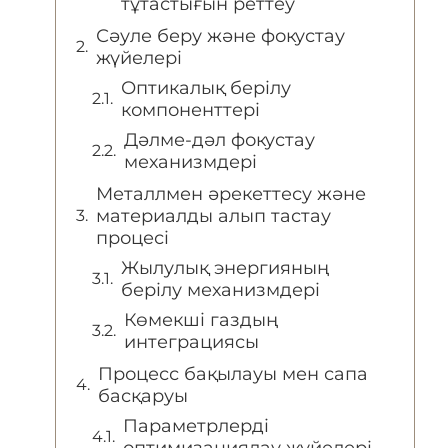
тұтастығын реттеу
Сәуле беру және фокустау
жүйелері
Оптикалық берілу
компоненттері
Дәлме-дәл фокустау
механизмдері
Металлмен әрекеттесу және
материалды алып тастау
процесі
Жылулық энергияның
берілу механизмдері
Көмекші газдың
интеграциясы
Процесс бақылауы мен сапа
басқаруы
Параметрлерді