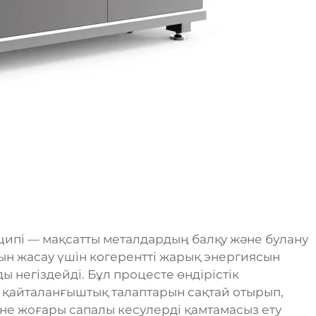
ципі — мақсатты металдардың балқу және булану
ын жасау үшін когерентті жарық энергиясын
 негіздейді. Бұл процесте өндірістік
 қайталанғыштық талаптарын сақтай отырып,
әне жоғары сапалы кесулерді қамтамасыз ету