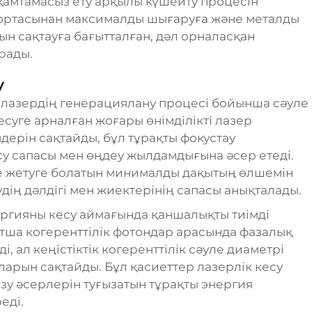
қамтамасыз ету арқылы күшейту процесін
 ортасынан максималды шығаруға және металды
н сақтауға бағытталған, дәл орналасқан
рады.
у
н лазердің генерациялану процесі бойынша сәуле
есуге арналған жоғары өнімділікті лазер
дерін сақтайды, бұл тұрақты фокустау
есу сапасы мен өңдеу жылдамдығына әсер етеді.
е жетуге болатын минималды дақытың өлшемін
дің дәлдігі мен жиектерінің сапасы анықталады.
нергияны кесу аймағында қаншалықты тиімді
ша когеренттілік фотондар арасында фазалық
 ал кеңістіктік когеренттілік сәуле диаметрі
арын сақтайды. Бұл қасиеттер лазерлік кесу
у әсерлерін туғызатын тұрақты энергия
еді.