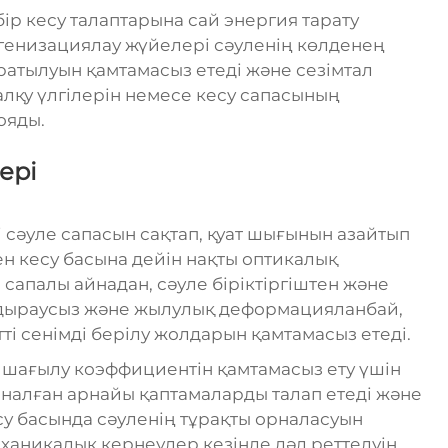
 бір кесу талаптарына сай энергия тарату
генизациялау жүйелері сәуленің көлденең
ратылуын қамтамасыз етеді және сезімтал
лқу үлгілерін немесе кесу сапасының
ояды.
ері
 сәуле сапасын сақтап, қуат шығынын азайтып
ен кесу басына дейін нақты оптикалық
апалы айнадан, сәуле біріктіргіштен және
ыдыраусыз және жылулық деформацияланбай,
ті сенімді берілу жолдарын қамтамасыз етеді.
шағылу коэффициентін қамтамасыз ету үшін
рналған арнайы қаптамаларды талап етеді және
су басында сәуленің тұрақты орналасуын
ханикалық кернеулер кезінде дәл реттелуін