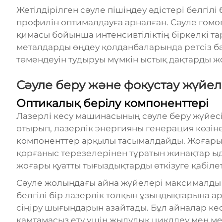
Жетілдірілген сәуле пішіндеу әдістері белгілі
профилін оптималдауға арналған. Сәуле гомо
қимасы бойынша интенсивтіліктің біркелкі та
металдарды өңдеу қолданбаларында ретсіз ба
төмендеуін тудыруы мүмкін ыстық дақтарды ж
Сәуле беру және фокустау жүйел
Оптикалық берілу компоненттері
Лазерлі кесу машинасының сәуле беру жүйесі
отырып, лазерлік энергияны генерация көзін
компоненттер арқылы тасымалдайды. Жоғары с
қорғаныс терезелерінен тұратын жинақтар 
жоғары қуатты тығыздықтарды өткізуге қабілет
Сәуле жолындағы айна жүйелері максималды 
белгілі бір лазерлік толқын ұзындықтарына а
сіңіру шығындарын азайтады. Бұл айналар ке
қамтамасыз ету үшін жылулық циклдеу мен ме