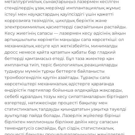
металлургиялық сынақтарыңыз лазермен кесілген
стенділердің ұзақ мерзімді имплантациялық жұмыс
істеуі мен науқастардың қауіпсіздігі үшін қажетті
коррозияға төзімділік, циклдық беріктік және
электрохимиялық қасиеттерді сақтайтынын растайды.
Кесу жиегінің сапасы — лазермен кесу әдісінің айқын
артықшылығы көрінетін маңызды сапа көрсеткіші: ол
механикалық кесуге қол жеткізбейтін, минималды
дросс немесе қайта қатаятын қабаты бар гладкий
беттерді қамтамасыз етеді. Бұл таза жиектер қан
имплантқа тиіп, теріс биологиялық реакцияларды
тудыруы мүмкін тұрқы беттерге байланысты
тромбоогенділік қаупін азайтады. Тұрақты сапа
көрсеткіштері механикалық әдістерге қарағанда
өндірістік партиялар бойынша әлдеқайда жақсарды,
себебі құралдың тозуы кесу сипаттамаларын біртіндеп
өзгертеді, нәтижесінде процесті бақылау мен
статистикалық талдауды қиындататын уақытқа тәуелді
ауытқулар пайда болады. Лазерлік жүйелер бірінші
бірліктен миллионшы бірлікке дейін кесу сапасын
төмендетусіз сақтайды, бұл сіздің статистикалық
процесті бақылау процедураларыңызды жеңілдетеді