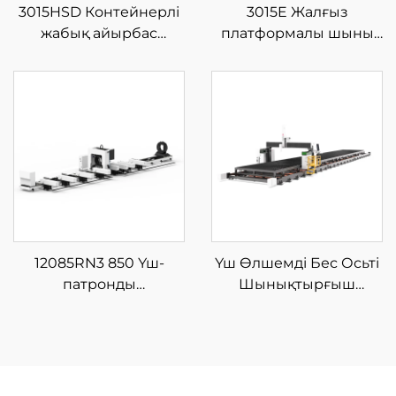
3015HSD Контейнерлі
3015E Жалғыз
жабық айырбас
платформалы шыны
платформалы шыны
талшықты лазерлі кесу
талшықты лазерлі кесу
машинасы
машинасы
12085RN3 850 Үш-
Үш Өлшемді Бес Осьті
патронды
Шынықтырғыш
Шынықтырғыш
Лазерлі Кесу
Лазерлі Түтік Кесу
Машинасы
Машинасы