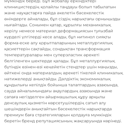
мүмкіндік береді. Бұл жобалау еркіндіктері
клиницистердің қолайлы таңдауы болып табылатын
және науқастарға пайда әкелетін бәсекелестік
өнімдерге айналады, бұл сіздің нарықтағы орныңызды
нығайтады. Сонымен қатар, құрылғы механикалық
керілу немесе материал деформациясын туғызбай
күрделі үлгілерді кесе алады, бұл нитинол сияқты
форма-еске алу қорытпаларының металлургиялық
қасиеттерін сақтайды, сондықтан трансформация
температуралары мен суперэластик әрекеті
белгіленген шектерде қалады. Бұл металлургиялық
бүтіндік өзінен-өзі кеңейетін стендтер үшін маңызды,
өйткені онда материалдың әрекеті тікелей клиникалық
нәтижелерді анықтайды. Дәлдіктің экономикалық
құндылығы кепілдік бойынша талаптардың азаюында,
сауда айналымындағы ақаулардың азаюында және
сапаға негізделген айырмашылық құру арқылы
денсаулық қызметін көрсетушілердің сатып алу
шешімдерін анықтайтын бәсекелестік нарықтарда
премиум баға стратегияларын қолдауға мүмкіндік
беретін бренд репутациясының жақсаруында көрінеді.