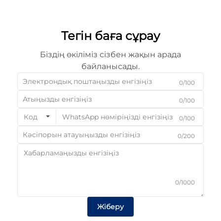
Тегін баға сұрау
Біздің өкіліміз сізбен жақын арада
байланысады.
0/100
0/100
Код
0/100
0/200
0/1000
Жіберу