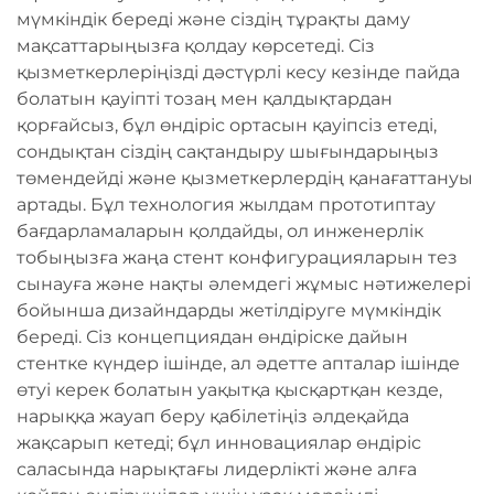
мүмкіндік береді және сіздің тұрақты даму
мақсаттарыңызға қолдау көрсетеді. Сіз
қызметкерлеріңізді дәстүрлі кесу кезінде пайда
болатын қауіпті тозаң мен қалдықтардан
қорғайсыз, бұл өндіріс ортасын қауіпсіз етеді,
сондықтан сіздің сақтандыру шығындарыңыз
төмендейді және қызметкерлердің қанағаттануы
артады. Бұл технология жылдам прототиптау
бағдарламаларын қолдайды, ол инженерлік
тобыңызға жаңа стент конфигурацияларын тез
сынауға және нақты әлемдегі жұмыс нәтижелері
бойынша дизайндарды жетілдіруге мүмкіндік
береді. Сіз концепциядан өндіріске дайын
стентке күндер ішінде, ал әдетте апталар ішінде
өтуі керек болатын уақытқа қысқартқан кезде,
нарыққа жауап беру қабілетіңіз әлдеқайда
жақсарып кетеді; бұл инновациялар өндіріс
саласында нарықтағы лидерлікті және алға