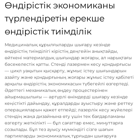
Өндірістік экономиканы
түрлендіретін ерекше
өндірістік тиімділік
Медициналық құрылғыларды шығару кезінде
өндірістің тиімділігі кірістің деңгейін анықтайды,
өйткені материалдық шығындар жоғары, ал нарықтағы
бәсекелестік қатты. Стенді лазермен кесу қондырғысы
— цикл уақытын қысқарту, жұмыс істеу шығындарын
азайту және қондырғының жоғары жұмыс істеу қабілеті
арқылы өндірістің экономикасын түбегейлі өзгертеді.
Әдеттегі механикалық өңдеу процестерінен
айырмашылығы — әртүрлі өнімдерді шығару кезінде
кеңістікті дайындау, құралдарды ауыстыру және реттеу
операцияларын қажет етпейді; лазерлік кесу жүйелері
стендің жаңа дизайнына өту үшін тек бағдарламаны
өзгерту жеткілікті — бұл сағаттар емес, минуттарға
созылады. Бұл тез ауысу мүмкіндігі сізге шағын
партияларды экономикалық тұрғыдан шығаруға