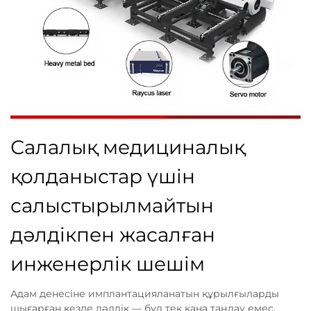
Салалық медициналық
қолданыстар үшін
салыстырылмайтын
дәлдікпен жасалған
инженерлік шешім
Адам денесіне имплантацияланатын құрылғыларды
шығарған кезде дәлдік — бұл тек қана таңдау емес,