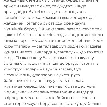
жылдамдықпен жұмыс істейді: күрделі стенттің
өрнегін минуттар емес, секундтар ішінде
орындайды; бұл сізге өндіріс орныңызды
кеңейтпей немесе қосымша қызметкерлерді
жалдамай, ірі тапсырыстарды орындауға
мүмкіндік береді. Жинақталған лазерлі сәуле тек
қажетті бөлікті ғана кесіп алады, сондықтан құнды
шикізаттар — мысалы, нитинол мен кобальт-хром
қорытпалары — сақталады; бұл сіздің қоймадағы
құнды инвестициялардың сақталуын қамтамасыз
етеді. Сіз жаңа кесу бағдарламаларын жүктеу
арқылы бірнеше минут ішінде әртүрлі стенттің
конструкцияларына ауыса аласыз, бұл
механикалық құралдарды ауыстыруға
байланысты тоқтап қалу уақытын жоюға
мүмкіндік береді. Бұл икемділік сізге дәстүрлі
медициналық қолданыстағы жаңа өнімдерді
әзірлеу немесе тапсырыс бойынша жасалған
стенттерге жауап беру кезінде өте құнды болып