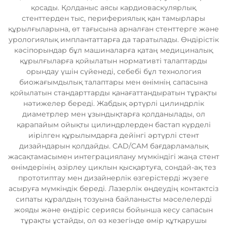
қосады. Қолданыс аясы кардиоваскулярлық
стенттерден тыс, перифериялық қан тамырлары
құрылғыларына, өт тағысына арналған стенттерге және
урологиялық имплантаттарға да таратылады. Өндірістік
кәсіпорындар бұл машиналарға қатаң медициналық
құрылғыларға қойылатын нормативті талаптарды
орындау үшін сүйенеді, себебі бұл технология
биожағымдылық талаптары мен өнімнің сапасына
қойылатын стандарттарды қанағаттандыратын тұрақты
нәтижелер береді. Жабдық әртүрлі цилиндрлік
диаметрлер мен ұзындықтарға қолданылады, ол
қарапайым ойықты цилиндрлерден бастап күрделі
иірілген құрылымдарға дейінгі әртүрлі стент
дизайндарын қолдайды. CAD/CAM бағдарламалық
жасақтамасымен интеграциялану мүмкіндігі жаңа стент
өнімдерінің әзірлеу циклын қысқартуға, сондай-ақ тез
прототиптау мен дизайнерлік өзгерістерді жүзеге
асыруға мүмкіндік береді. Лазерлік өңдеудің контактсіз
сипаты құралдың тозуына байланысты мәселелерді
жояды және өндіріс сериясы бойынша кесу сапасын
тұрақты ұстайды, ол өз кезегінде өмір құтқарушы