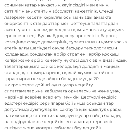
сонымен қатар науқастың қауіпсіздігі мен емнің
сәттілігін анықтайтын абсолютті қажеттілік. Стенді
лазермен кесетін құрылғы осы маңызды аймақта
өнеркәсіптік стандарттар мен реттеуші талаптардан
асып түсетін өлшемдік дәлдікті қамтамасыз ету арқылы
ерекшеленеді. Бұл жабдық кесу процесінің барлық
кезеңінде фокус диаметрінің тұрақтылығын қамтамасыз
ететін алғы шегіндегі сәуле басқару технологиясын
қолданады, сондықтан әрбір страт ені, әрбір қосқыш
көпірі және әрбір кеңейту нүктесі дәл сіздің дизайндық
талаптарыңызға сәйкес келеді. Бұл дәлдіктің маңызы
стендің қан тамырларында қалай жұмыс істейтінін
қарастырған кезде айқын болады: мұнда 20
микрометрге дейінгі ауытқулар кеңейту
сипаттамаларына, қабырғаға орналасуына және ұзақ
мерзімді әсеріне әсер етуі мүмкін. Дәстүрлі өндіріс
әдістері өндіріс сериялары бойынша осындай тар
допустимді ауытқуларды сақтауға қиындық тудырады,
нәтижесінде статистикалық ауытқулар пайда болады,
ол өндірушілерге кеңейтілген талаптар терезесін
енгізуге және жоғары қабылданбау деңгейін