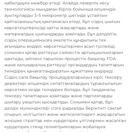
қабылдауға мәжбүр етеді. Алайда лазерлік кесу
технологиясы мыңдаған бірлік бойынша өлшемдік
ауытқуларды 3–5 микрометр шегінде ұстайтын
қайталанғыштық қамтамасыз етеді, бұл сіздің шығым
көрсеткіштеріңізді қатты жақсартады және
материалдық шығындарды азайтады. Бұл дәлдіктің
сіздің операцияңызға әкелетін құндылығы тек
ағымдағы өндіріс көрсеткіштерінен асып түспейді,
сонымен қатар реттеуші сәйкестік артықшылықтарын
қамтиды, өйткені тарылған процестік бақылау FDA
және халықаралық реттеуші органдардың талаптарын
тиімдірек қанағаттандыратын құжаттама өндіреді.
Сіздің сапа бақылау процедураларыңыз кіріс тексеру
деректері өлшемдік сипаттамалардың тұрақтылығын
көрсеткен кезде тиімдірек болады, бұл таңдамалы
тексеру талаптарын азайтады және партияларды
шығару уақытын қысқартады. Сонымен қатар, бұл
дәлдік мүмкіндіктері сізге радиалды беріктікті сақтай
отырып, иілгіштікті және жеткізілетіндікті жақсартатын
жіңішке страттар мен күрделірек үлгілермен жасалған
күрделірек стенд геометрияларын жобалауға