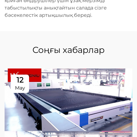
қойған өндірушілер үшін ұзақ мерзімді
табыстылықты анықтайтын салада сізге
бәсекелестік артықшылық береді.
Соңғы хабарлар
12
May