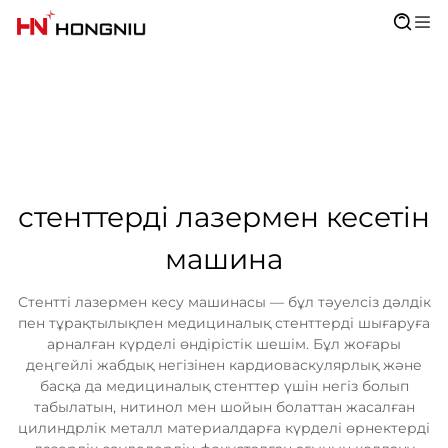
стенттерді лазермен кесетін
машина
Стентті лазермен кесу машинасы — бұл тәуелсіз дәлдік
пен тұрақтылықпен медициналық стенттерді шығаруға
арналған күрделі өндірістік шешім. Бұл жоғары
деңгейлі жабдық негізінен кардиоваскулярлық және
басқа да медициналық стенттер үшін негіз болып
табылатын, нитинол мен шойын болаттан жасалған
цилиндрлік металл материалдарға күрделі өрнектерді