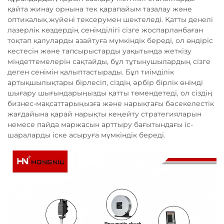
қайта жинау орнына тек қарапайым тазалау және
оптикалық жүйені тексерумен шектеледі. Қатты денелі
лазерлік көздердің сенімділігі сізге жоспарланбаған
тоқтап қалуларды азайтуға мүмкіндік береді, ол өндіріс
кестесін және тапсырыстарды уақытында жеткізу
міндеттемелерін сақтайды, бұл тұтынушылардың сізге
деген сенімін қалыптастырады. Бұл тиімділік
артықшылықтары бірлесіп, сіздің әрбір бірлік өнімді
шығару шығындарыңызды қатты төмендетеді, ол сіздің
бизнес-мақсаттарыңызға және нарықтағы бәсекелестік
жағдайына қарай нарықты кеңейту стратегияларын
немесе пайда маржасын арттыру бағытындағы іс-
шараларды іске асыруға мүмкіндік береді.