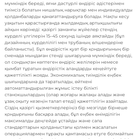
мүмкіндік береді, яғни дәстүрлі өндіріс әдістерімен
тиімсіз болатын нишалық нарықтар мен индивидуалды
қолданбаларды қанағаттандыруға болады. Нақты кесу
уақытын қарастырғанда жылдамдық артықшылығы
айқын көрінеді: қазіргі заманғы жүйелер стендің
күрделі үлгілерін 15–45 секунд ішінде аяқтайды (бұл
дизайнның күрделілігі мен трубаның өлшемдеріне
байланысты). Бұл өндірістік қуат бір қондырғының бір
сменада мыңдаған стенді шығаруына мүмкіндік береді,
ол сондықтан көптеген өндіріс желілерін немесе
қымбат тұратын өндірістік алаңдарды кеңейтуге
қажеттілікті жояды. Экономикалық тиімділік еңбек
шығындарына да таратылады, өйткені
автоматтандырылған жұмыс істеу білікті
станокшылардың (олар жоғары жалақы алады және
ұзақ оқыту кезеңін талап етеді) қажеттілігін азайтады.
Сіздің қазіргі қызметкерлеріңіз бір мезгілде бірнеше
қондырғыны басқара алады, бұл еңбек өнімділігін
максималды деңгейде ұстайды және сапа
стандарттарын қолданыстағы қолмен жасалатын
операциялармен тұрақты қамтамасыз етуге болмайтын