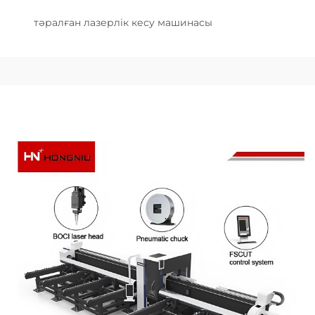
тәралған лазерлік кесу машинасы