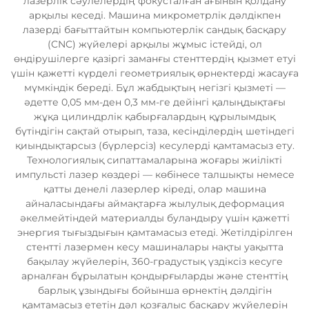
лазерлік сәулелердің фокусталған ағынын қолдану
арқылы кеседі. Машина микрометрлік дәлдікпен
лазерді бағыттайтын компьютерлік сандық басқару
(CNC) жүйелері арқылы жұмыс істейді, ол
өндірушілерге қазіргі заманғы стенттердің қызмет етуі
үшін қажетті күрделі геометриялық өрнектерді жасауға
мүмкіндік береді. Бұл жабдықтың негізгі қызметі —
әдетте 0,05 мм-ден 0,3 мм-ге дейінгі қалыңдықтағы
жұқа цилиндрлік қабырғалардың құрылымдық
бүтіндігін сақтай отырып, таза, кесінділердің шетіндегі
қиындықтарсыз (бүрлерсіз) кесулерді қамтамасыз ету.
Технологиялық сипаттамаларына жоғары жиілікті
импульсті лазер көздері — көбінесе талшықты немесе
қатты денелі лазерлер кіреді, олар машина
айналасындағы аймақтарға жылулық деформация
әкелмейтіндей материалды буландыру үшін қажетті
энергия тығыздығын қамтамасыз етеді. Жетілдірілген
стентті лазермен кесу машиналары нақты уақытта
бақылау жүйелерін, 360-градустық үздіксіз кесуге
арналған бұрылатын қондырғыларды және стенттің
барлық ұзындығы бойынша өрнектің дәлдігін
қамтамасыз ететін дәл қозғалыс басқару жүйелерін