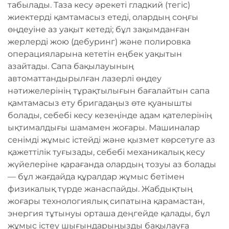
табылады. Таза кесу әрекеті гладкий (тегіс)
жиектерді қамтамасыз етеді, олардың соңғы
өңдеуіне аз уақыт кетеді; бұл зақымданған
жерлерді жою (дебуринг) және полировка
операцияларына кететін еңбек уақытын
азайтады. Сапа бақылауының
автоматтандырылған лазерлі өңдеу
нәтижелерінің тұрақтылығын бағалайтын сапа
қамтамасыз ету бригадаңыз өте қуанышты
болады, себебі кесу кезеңінде адам қателерінің
ықтималдығы шамамен жоғары. Машиналар
сенімді жұмыс істейді және қызмет көрсетуге аз
қажеттілік туғызады, себебі механикалық кесу
жүйелеріне қарағанда олардың тозуы аз болады
— бұл жағдайда құралдар жұмыс бетімен
физикалық түрде жанаспайды. Жабдықтың
жоғары технологиялық сипатына қарамастан,
энергия тұтынуы орташа деңгейде қалады, бұл
жұмыс істеу шығындарыңызды бақылауға