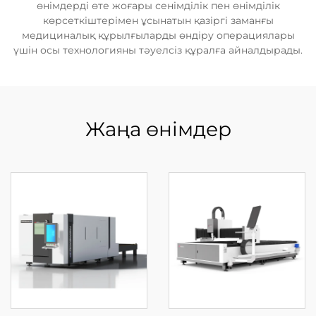
өнімдерді өте жоғары сенімділік пен өнімділік
көрсеткіштерімен ұсынатын қазіргі заманғы
медициналық құрылғыларды өндіру операциялары
үшін осы технологияны тәуелсіз құралға айналдырады.
Жаңа өнімдер