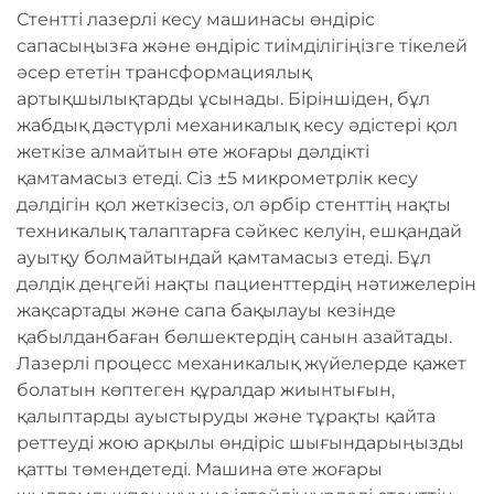
Стентті лазерлі кесу машинасы өндіріс
сапасыңызға және өндіріс тиімділігіңізге тікелей
әсер ететін трансформациялық
артықшылықтарды ұсынады. Біріншіден, бұл
жабдық дәстүрлі механикалық кесу әдістері қол
жеткізе алмайтын өте жоғары дәлдікті
қамтамасыз етеді. Сіз ±5 микрометрлік кесу
дәлдігін қол жеткізесіз, ол әрбір стенттің нақты
техникалық талаптарға сәйкес келуін, ешқандай
ауытқу болмайтындай қамтамасыз етеді. Бұл
дәлдік деңгейі нақты пациенттердің нәтижелерін
жақсартады және сапа бақылауы кезінде
қабылданбаған бөлшектердің санын азайтады.
Лазерлі процесс механикалық жүйелерде қажет
болатын көптеген құралдар жиынтығын,
қалыптарды ауыстыруды және тұрақты қайта
реттеуді жою арқылы өндіріс шығындарыңызды
қатты төмендетеді. Машина өте жоғары