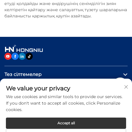
етуді қолдайды және өндірушінің сенімділігін зиян
келтіретін қайтару және салауаттық түзету шараларына
байланысты қаржылық қаупін азайтады.
Тез сілтемелер
We value your privacy
Өнімдер
We use cookies and similar tools to provide our services.
If you don't want to accept all cookies, click Personalize
Бізге хабарласыңыз
cookies.
Accept all
Copyright © 2026 Jinan Hongniu Machinery Equipment