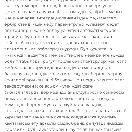
және үнемі процестің қабілеттілігін тексеру үшін
қажетті сынама алу жиілігін азайтады. Қазіргі заманғы
машиналарға интеграцияланған ізденіс қызметтері
әрбір стенді үшін кесу параметрлерін, лазерлік қуат
деңгейлерін және өңдеу уақытын автоматты түрде
тіркейді, бұл реттелген ұсыныстар мен нарықтан
кейінгі бақылау талаптарын қанағаттандыратын
электрондық жазбаларды құрады. Бұл құжаттама
мүмкіндігі аудиттер мен зерттеулер кезінде өте құнды
болып табылады, регуляторлық инспекторлар мен сапа
жүйесі талаптарын қанағаттандыратын процесті
бақылауға дәлелдік объективтік куәлік береді. Көріну
жүйелері арқылы ішкі бақылау мен нақты уақытта сапа
тексерулерін іске асыру мүмкіндігі сізге
аномалияларды дер кезінде анықтауға және сәйкессіз
өнімдерді келесі өндірістік кезеңдерге өткізбеуге
мүмкіндік береді. Бұл сапа жүйелері қалдық
шығындарын азайтады және тек барлық талаптарға сай
құрылғылар ғана клиникалық қолданысқа түсетінін
қамтамасыз ету арқылы сіздің бренд репутацияңызды
қорғайды; бұл науқастардың қауіпсіздігін қамтамасыз