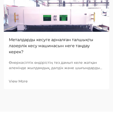
Металдарды кесуге арналған талшықты
лазерлік кесу машинасын неге таңдау
керек?
Өнеркәсіптік өндірістің тез дамып келе жатқан
әлемінде жылдамдық, дәлдік және шығындардың
тиімділігіне деген сұраныс ешқашан осындай
деңгейге жеткен емес. Металл өңдеуге
View More
бағытталған B2B кәсіпорындар үшін дұрыс
жабдықты таңдау — негізгі бизнес-шешім...