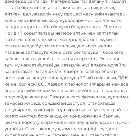
деңгейде сақтайды. Материалды пайдалану тиімділігі
— тағы бір маңызды экономикалық артықшылық,
өйткені дәл лазерлік кесу процесі кесу енін азайтады
және механикалық кесу құралдарымен байланысты
қалдықтардың пайда болуын болдырмаған. Платина-
иридий қорытпалары немесе алтынмен капталған
нитинол сияқты қымбат материалдармен жұмыс
істеген кезде бұл материалдық үнемдер жалпы
пайданы арттыруға және баға белгілеудегі бәсекеге
қабілеттілікті күшейтуге қатты әсер етеді. Энергия
тұтыну көрсеткіштері де лазерлік жүйелерге қолайлы:
қазіргі заманғы талшықты лазерлік көздер электр
энергиясын кесуге айналдыруда 30–40 пайыздық ПӘК-
ке ие, бұл ескі CO₂ лазерлік технологияларына немесе
энергия сыйымды механикалық жүйелерге қарағанда
әлдеқайда жоғары. Лазерлік кесу физикалық құралмен
темасыз жүреді, сондықтан дәстүрлі станоктарда
регулярлық ауыстыруға ұшырайтын тозуға ұшырайтын
компоненттер болмайды, ол қондырғының барлық
қызмет көрсету мерзімінде жөндеу шығындарын төмен
ұстайды. Сіздің жөндеу қызметкерлеріңіз күрделі
құралдардың қорын басқару мен жиі станоктарды