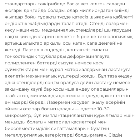
стандарттары тәжірибеде басқа кез келген саладан
жоғары деңгейде болады, олар миллиондаған өнімді
жылдар бойы тұрақты түрде қатесіз шығаруға қабілетті
өндірістік жабдықтарды талап етеді. Стенді лазермен
кесу машинасы медициналық стенділерді шығарудың
нақты қиындықтарын шешетін бірнеше технологиялық
артықшылықтар арқылы осы қатаң сапа деңгейіне
жетеді. Лазерлік өңдеудің контактсіз сипаты
тонкостендық трубаларды деформациялауға,
полирленген беттерді сызуға немесе кесу
сұйықтықтары мен құрал материалдарынан ластануға
әкелетін механикалық күштерді жояды. Бұл таза өңдеу
әдісі стенділерді соңғы оралуға дейін ластану немесе
зақымдану қаупі бар қосымша өңдеу операцияларын
азайтатын, минималды қосымша өңдеуді қажет ететін
өнімдерді береді. Лазермен кесудегі жылу әсерінің
аймағы өте тар болып қалады — әдетте 10–30
микрометр, бұл имплантацияланатын құрылғылар үшін
маңызды болатын материал қасиеттері мен
биосовместимділік сипаттамаларын бұзатын
металлургиялық өзгерістерді болдырмаған. Сіздің