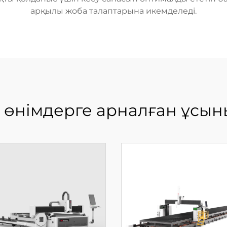
арқылы жоба талаптарына икемделеді.
 өнімдерге арналған ұсын