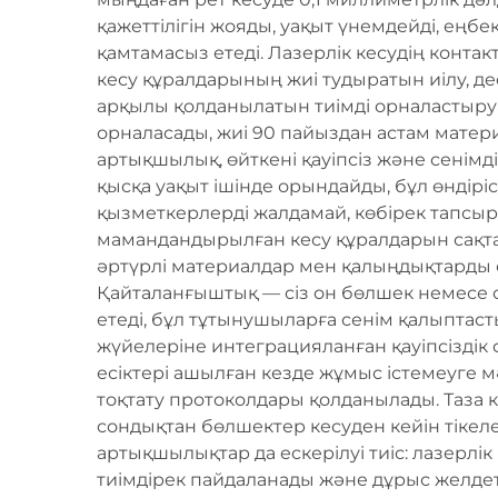
қажеттілігін жояды, уақыт үнемдейді, ең
қамтамасыз етеді. Лазерлік кесудің конта
кесу құралдарының жиі тудыратын иілу, 
арқылы қолданылатын тиімді орналастыр
орналасады, жиі 90 пайыздан астам матер
артықшылық, өйткені қауіпсіз және сенімд
қысқа уақыт ішінде орындайды, бұл өндірі
қызметкерлерді жалдамай, көбірек тапсыр
мамандандырылған кесу құралдарын сақтау
әртүрлі материалдар мен қалыңдықтарды 
Қайталанғыштық — сіз он бөлшек немесе 
етеді, бұл тұтынушыларға сенім қалыптаст
жүйелеріне интеграцияланған қауіпсіздік 
есіктері ашылған кезде жұмыс істемеуге
тоқтату протоколдары қолданылады. Таза 
сондықтан бөлшектер кесуден кейін тікеле
артықшылықтар да ескерілуі тиіс: лазерлі
тиімдірек пайдаланады және дұрыс желде