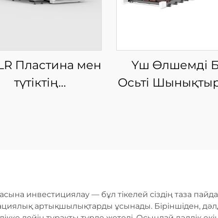
LR Пластина мен
Үш Өлшемді 
түтіктің
Осьті Шынықты
теграцияланған
Лазерлі Кес
ыны талшықты
Машинасы
лазерлі кесу
машинасы
насына инвестициялау — бұл тікелей сіздің таза па
ациялық артықшылықтарды ұсынады. Біріншіден, дәлд
дікке дейін тұрақты түрде жетеді. Осындай дәлдік 