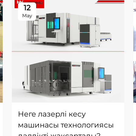
12
May
Неге лазерлі кесу
машинасы технологиясы
дәлдікті жақсартады?