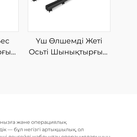
Бес
Үш Өлшемді Жеті
рғыш
Осьті Шынықтырғыш
у
Лазерлі Кесу
Машинасы
йданызға және операциялық
ік — бұл негізгі артықшылық, ол
екінші деңгейлі жабдықтау операцияларының