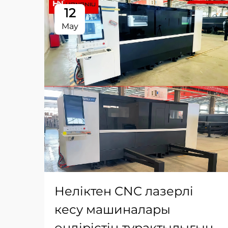
12
May
Неліктен CNC лазерлі
кесу машиналары
өндірістің тұрақтылығын