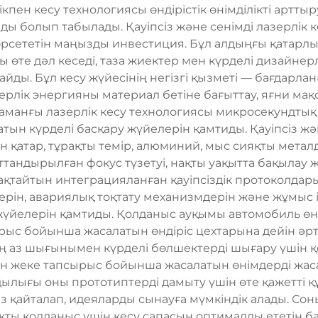
ікпен кесу технологиясы өндірістік өнімділікті арттыр
ы болып табылады. Қауіпсіз және сенімді лазерлік к
өрсететін маңызды инвестиция. Бұл алдыңғы қатарл
 өте дәл кеседі, таза жиектер мен күрделі дизайнерл
майды. Бұл кесу жүйесінің негізгі қызметі — бағдар
зерлік энергияны материал бетіне бағыттау, яғни ма
заманғы лазерлік кесу технологиясы микросекундтық 
н күрделі басқару жүйелерін қамтиды. Қауіпсіз жән
ен қатар, тұрақты темір, алюминий, мыс сияқты мета
тандырылған фокус түзетуі, нақты уақытта бақылау 
сақтайтын интеграцияланған қауіпсіздік протоколдар
ерін, авариялық тоқтату механизмдерін және жұмыс 
үйелерін қамтиды. Қолданыс ауқымы автомобиль ө
сырыс бойынша жасалатын өндіріс цехтарына дейін әр
ң аз шығынымен күрделі бөлшектерді шығару үшін
 жеке тапсырыс бойынша жасалатын өнімдерді жасау
ылығы оны прототиптерді дамыту үшін өте қажетті қ
з қайталап, идеяларды сынауға мүмкіндік алады. Сон
ақты қолданыс үшін кесу сапасын оптималды ететін б