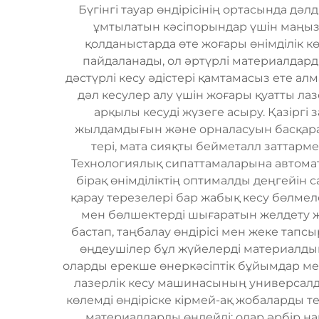
Бүгінгі тауар өндірісінің ортасында дәлд
ұмтылатын кәсіпорындар үшін маңызд
қолданыстарда өте жоғары өнімділік к
пайдаланады, ол әртүрлі материалдарды
дәстүрлі кесу әдістері қамтамасыз ете ал
дәл кесулер алу үшін жоғары қуатты ла
арқылы кесуді жүзеге асыру. Қазіргі 
жылдамдығын және орналасуын басқараты
тері, мата сияқты бейметалл заттарм
Технологиялық сипаттамаларына автомат
бірақ өнімділіктің оптималды деңгейін 
қарау терезелері бар жабық кесу бөлмел
мен бөлшектерді шығаратын желдету ж
бастап, таңбалау өндірісі мен жеке тап
өңдеушілер бұл жүйелерді материалды
оларды ерекше өнеркәсіптік бұйымдар мен
лазерлік кесу машинасының универсалд
көлемді өндіріске кірмей-ақ жобаларды те
материалдарды өңдейді; олар әрбір н