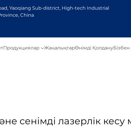
d, Yaoqiang Sub-district, High-tech Industrial
rovince, China
ет
Продукциялар
Жаңалықтар
Өнімді Қолдану
Бізбен
және сенімді лазерлік кес