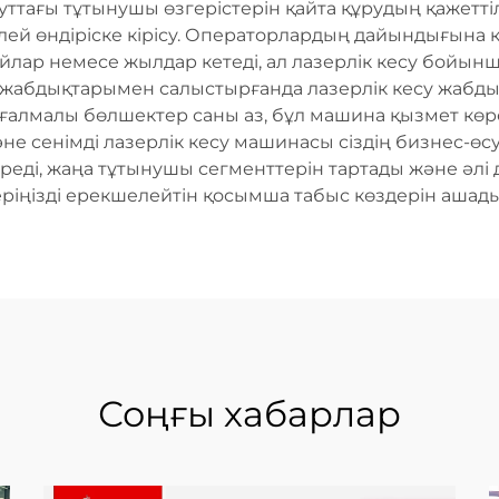
ттағы тұтынушы өзгерістерін қайта құрудың қажеттілі
лей өндіріске кірісу. Операторлардың дайындығына к
 айлар немесе жылдар кетеді, ал лазерлік кесу бойын
у жабдықтарымен салыстырғанда лазерлік кесу жабд
ғалмалы бөлшектер саны аз, бұл машина қызмет көрс
е сенімді лазерлік кесу машинасы сіздің бизнес-өсуі
реді, жаңа тұтынушы сегменттерін тартады және әлі д
еріңізді ерекшелейтін қосымша табыс көздерін ашады
Соңғы хабарлар