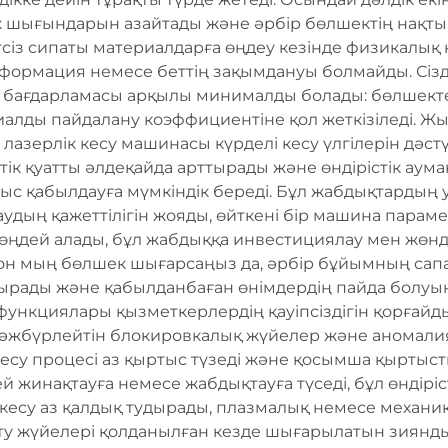
бек шығындарын азайтады және әрбір бөлшектің нақты
ктсіз сипаты материалдарға өңдеу кезінде физикалық
деформация немесе беттің зақымдануы болмайды. Сіз
у бағдарламасы арқылы минималды болады: бөлшект
иалды пайдалану коэффициентіне қол жеткізіледі. 
і лазерлік кесу машинасы күрделі кесу үлгілерін дәс
стік қуатты әлдеқайда арттырады және өндірістік а
ыс қабылдауға мүмкіндік береді. Бұл жабдықтардың
дың қажеттілігін жояды, өйткені бір машина парам
өңдей алады, бұл жабдыққа инвестициялау мен жөн
он мың бөлшек шығарсаңыз да, әрбір бұйымның сапа
ырады және қабылданбаған өнімдердің пайда болуын 
функциялары қызметкерлердің қауіпсіздігін қорғайды
 мәжбүрлейтін блокировкалық жүйелер және аномалия
кесу процесі аз қыртыс түзеді және қосымша қыртыст
й жинақтауға немесе жабдықтауға түседі, бұл өндіріс
к кесу аз қалдық тудырады, плазмалық немесе механ
ту жүйелері қолданылған кезде шығарылатын зиянды