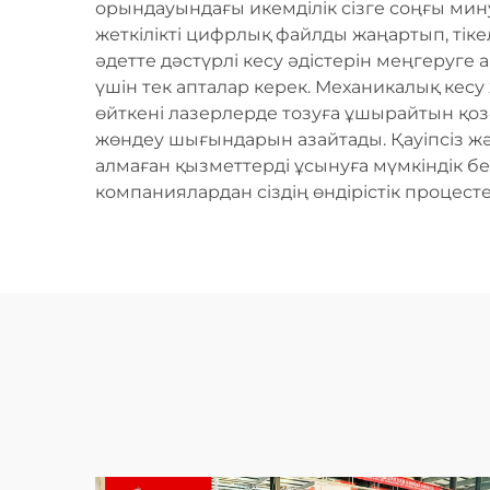
орындауындағы икемділік сізге соңғы мину
жеткілікті цифрлық файлды жаңартып, тіке
әдетте дәстүрлі кесу әдістерін меңгеруге
үшін тек апталар керек. Механикалық кес
өйткені лазерлерде тозуға ұшырайтын қоз
жөндеу шығындарын азайтады. Қауіпсіз жән
алмаған қызметтерді ұсынуға мүмкіндік бе
компаниялардан сіздің өндірістік процест