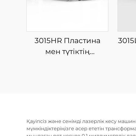
3015HR Пластина
3015
мен түтіктің
интеграцияланған
ин
жабық айырбас
ш
платформалы шыны
талшықты лазерлі
кесу машинасы
Қауіпсіз және сенімді лазерлік кесу маши
мүмкіндіктеріңізге әсер ететін трансформ
мыңдаған рет кесуде 0,1 миллиметрлік дәл