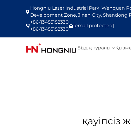
Hongniu Laser Industrial Park, Wenquan Roa
Development Zone, Jinan City, Shandong P
+86-13455152330
[email protected]
+86-13455152330
Біздің туралы
Қызм
қауіпсіз 