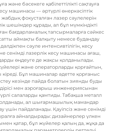
уға және бәсекеге қабілеттілікті сақтауға
есу машинасы — әртүрлі өнеркәсіптік
ы жабдық фокусталған лазер сәулелерін
ік шешімдер құрады, ал бұл мүмкіндікті
ланған бағдарламалық тапсырмаларға сәйкес
қсатты аймақты балқыту немесе будандау
дәлдікпен сәуле интенсивтілігін, кесу
е сенімді лазерлік кесу машинасы ағаш,
лдарды өңдеуге де жақсы қолданылады.
жүйелері және операторларды қорғайтын,
ы кіреді. Бұл машиналар әдетте қорғаныс
істеу кезінде пайда болатын зиянды буды
ндірісі мен аэроғарыш инженериясынан
түрлі салаларды қамтиды. Табақша металл
 қолданады, ал шығармашылық мамандар
 үшін пайдаланады. Қауіпсіз және сенімді
ұралға айналдырады: дизайнерлер үлкен
ымен қатар, бұл жүйелер қалың да, жұқа да
ағдарламалық параметрлердің реттелуі