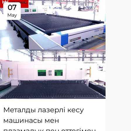
07
0
May
Ma
Металды лазерлі кесу
OE
машинасы мен
ме
плазмалық пен оттегімен
ма