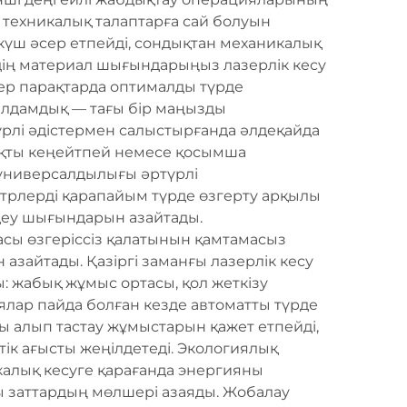
 техникалық талаптарға сай болуын
 күш әсер етпейді, сондықтан механикалық
дің материал шығындарыңыз лазерлік кесу
ер парақтарда оптималды түрде
Жылдамдық — тағы бір маңызды
түрлі әдістермен салыстырғанда әлдеқайда
умақты кеңейтпей немесе қосымша
 универсалдылығы әртүрлі
етрлерді қарапайым түрде өзгерту арқылы
деу шығындарын азайтады.
сы өзгеріссіз қалатынын қамтамасыз
азайтады. Қазіргі заманғы лазерлік кесу
: жабық жұмыс ортасы, қол жеткізу
лар пайда болған кезде автоматты түрде
ы алып тастау жұмыстарын қажет етпейді,
тік ағысты жеңілдетеді. Экологиялық
икалық кесуге қарағанда энергияны
 заттардың мөлшері азаяды. Жобалау