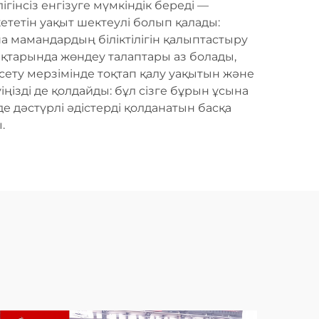
гінсіз енгізуге мүмкіндік береді —
ететін уақыт шектеулі болып қалады:
ша мамандардың біліктілігін қалыптастыру
ықтарында жөндеу талаптары аз болады,
ету мерзімінде тоқтап қалу уақытын және
ңізді де қолдайды: бұл сізге бұрын ұсына
е дәстүрлі әдістерді қолданатын басқа
.