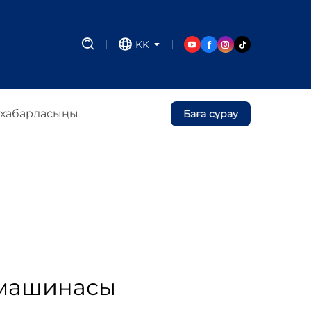
KK
 хабарласыңы
Баға сұрау
у машинасы