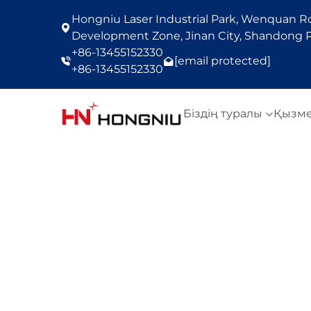
Hongniu Laser Industrial Park, Wenquan Roa
Development Zone, Jinan City, Shandong P
+86-13455152330
[email protected]
+86-13455152330
Біздің туралы
Қызм