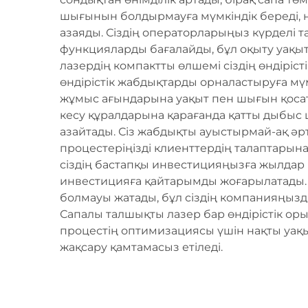
шығынын болдырмауға мүмкіндік береді, 
азаяды. Сіздің операторларыңыз күрделі
функцияларды бағалайды, бұл оқыту уақы
лазердің компактты өлшемі сіздің өндірі
өндірістік жабдықтарды орналастыруға мүмк
жұмыс ағындарына уақыт пен шығын қосат
кесу құралдарына қарағанда қатты дыбыс
азайтады. Сіз жабдықты ауыстырмай-ақ әрт
процестеріңізді клиенттердің талаптарына
сіздің бастапқы инвестицияңызға жылдар б
инвестицияға қайтарымды жоғарылатады.
болмауы жатады, бұл сіздің компанияңызд
Сапалы талшықты лазер бар өндірістік о
процестің оптимизациясы үшін нақты уақытт
жақсару қамтамасыз етіледі.