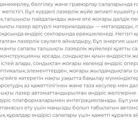
 дәнекерлеу, белгілеу және гравюрлау салаларында 
тістігі. Бұл күрделі лазерлік жүйе активті күшейту
 талшықты пайдаланады және өте жоғары дәлдік пен 
шықты лазер әртүрлі материалдарды — металдарды, 
арқасында өндіріс секторында ерекшеленеді. Негізгі
алған лазерлік сәулеге айналдыру, бұл энергия ш
заманғы сапалы талшықты лазерлік жүйелері қуатты с
конструкцияны қосады, сондықтан қиын өндірістік жа
с істей алады, сондықтан жоғары көлемді өндіріс оп
оптикалық элементтерден, жоғары жылдамдықтағы с
ңгейге көтеретін нақты уақытта бақылау мүмкіндікте
сетудің аз қажеттілігінен және таза кесулер мен дә
ықты лазер автоматтандырылған өндіріс желілеріне 
діріс платформаларымен интеграцияланады. Бұл унив
і қамтамасыз ету үшін маңызды болып табылатын автом
 құралдар өндірісі салалары үшін қажетті құралға 