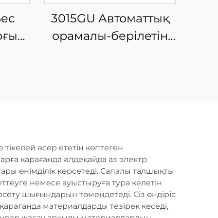
Бес
3015GU Автоматтық
рғыш
орамалы-берілетін
у
металдық талшықты
лазерлік кесу өндіріс
желісі
 тікелей әсер ететін көптеген
арға қарағанда әлдеқайда аз электр
ары өнімділік көрсетеді. Сапалы талшықты
ттеуге немесе ауыстыруға тура келетін
рсету шығындарын төмендетеді. Сіз өндіріс
қарағанда материалдарды тезірек кеседі,
 кесулер жасау арқылы материалдардың