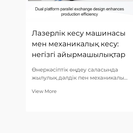
Лазерлік кесу машинасы
мен механикалық кесу:
негізгі айырмашылықтар
Өнеркәсіптік өңдеу саласында
жылулық дәлдік пен механикалық
күш арасындағы таңдау соңғы
View More
өнімнің тиімділігін, құнын және
сапасын анықтайды. Ондаған
жылдар бойы механикалық кесу —
қайшылар, соққыштар сияқты
физикалық құралдарды пайдалану