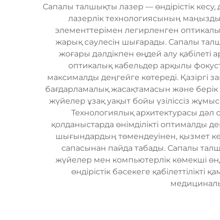
Сапалы талшықты лазер — өндірістік кесу,
лазерлік технологиясының маңызды же
элементтерімен легирленген оптикалық
жарық сәулесін шығарады. Сапалы тал
жоғары дәлдікпен өңдей алу қабілеті 
оптикалық кабельдер арқылы фокуст
максималды деңгейге көтереді. Қазіргі 
бағдарламалық жасақтамасын және берік 
жүйелер ұзақ уақыт бойы үзіліссіз жұмы
Технологиялық архитектурасы дәл 
қолданыстарда өнімділікті оптималды де
шығындардың төмендеуінен, қызмет көр
сапасынан пайда табады. Сапалы талш
жүйелер мен компьютерлік көмекші өн
өндірістік бәсекеге қабілеттілікт
медициналық