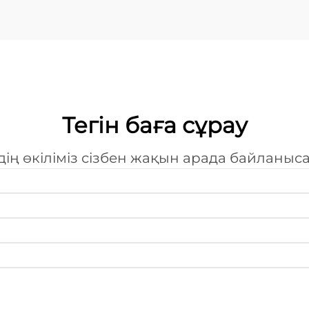
бөлшек тапсыру қабілеті сапа
деңгейін қамтамасыз ету
қабілетіндей маңызды...
Тегін баға сұрау
дің өкіліміз сізбен жақын арада байланыс