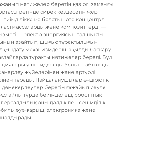
ғажайып нәтижелер беретін қазіргі заманғы
 ортасы ретінде сирек кездесетін жер
тиімділікке ие болатын өте концентрлі
пластмассаларды және композиттерді —
 қызметі — электр энергиясын талшықты
ығынын азайтып, шығыс тұрақтылығын
алқындату механизмдерін, ақылды басқару
ғдайларда тұрақты нәтижелер береді. Бұл
ерациялары үшін идеалды болып табылады.
канерлеу жүйелерінен және әртүрлі
рінен тұрады. Пайдаланушылар өндірістік
л дәнекерлеулер беретін ғажайып сәуле
қолайлы түрде бейімделеді, роботттық
ерсалдылық оны дәлдік пен сенімділік
обиль, әуе-ғарыш, электроника және
айналдырады.