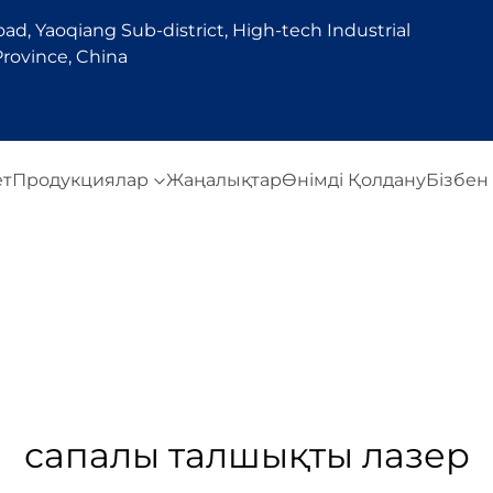
d, Yaoqiang Sub-district, High-tech Industrial
rovince, China
ет
Продукциялар
Жаңалықтар
Өнімді Қолдану
Бізбен
сапалы талшықты лазер