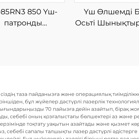
085RN3 850 Үш-
Үш Өлшемді 
патронды
Осьті Шынықты
ынықтырғыш
Лазерлі Кес
ерлі Түтік Кесу
Машинасы
Машинасы
здің таза пайданызға және операциялық тиімділікке
іншіден, бұл жүйелер дәстүрлі лазерлік технологиял
шығындарыңызды 70 пайызға дейін азайтып, бірақ жоғ
ды, себебі оның қозғалыстағы бөлшектері аз және ре
ерзімінде тоқтату уақытын азайтады және қызмет кө
 себебі сапалы талшықты лазер дәстүрлі әдістерге 
өмендейді. Бұл жүйелердің дәлдігі бірінші ретте дәл