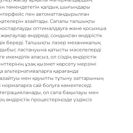
сын төмендететін қалдық шығындары
интерфейс пен автоматтандырылған
қателерін азайтады. Сапалы талшықты
ге жоспарлауды оптималдауға және қосымша
жақтаулар өндіреді, сондықтан өндірістік
ік береді. Талшықты лазер механикалық
 дыбыс ластануына қатысты мәселелерді
кемділік аласыз, ол сіздің өндірістік
нттерінің ұзақ қызмет көрсету мерзімі
қа альтернативаларға қарағанда
зайтуы мен қауыпты тұтыну заттарының
 нормаларға сай болуға көмектеседі.
теграцияланады, ол сапа бақылауы мен
 өндірістік процестеріңізде үздіксіз