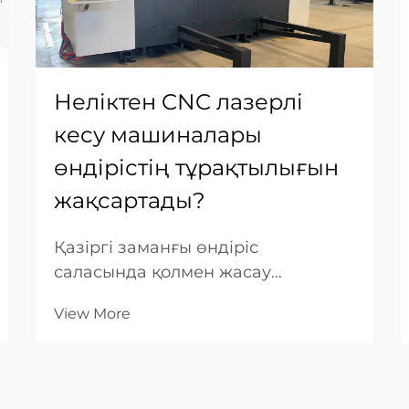
Неліктен CNC лазерлі
кесу машиналары
өндірістің тұрақтылығын
жақсартады?
Қазіргі заманғы өндіріс
саласында қолмен жасау
процесінен автоматтандырылған
View More
жүйелерге көшу сапа бойынша
бағалау критерийлерін қайта
анықтады. B2B өнеркәсіптік
компаниялар үшін он мың бірдей