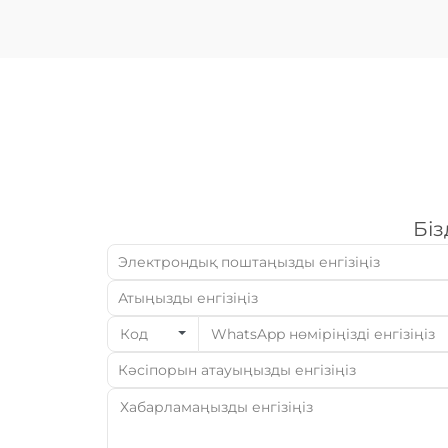
арқылы ...
Біз
Код