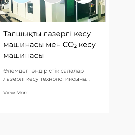
Талшықты лазерлі кесу
Ме
машинасы мен CO₂ кесу
ла
машинасы
ма
та
Әлемдегі өндірістік салалар
лазерлі кесу технологиясына
Мет
инвестициялаған кезде маңызды
лаз
View More
шешім қабылдауға мәжбүр:
таң
талшықты лазерлі кесу
Vie
тиі
машиналарын немесе дәстүрлі
тиі
CO₂ лазерлі жүйелерді таңдау. Бұл
бір
таңдау өндіріс тиімділігіне, жұмыс
опе