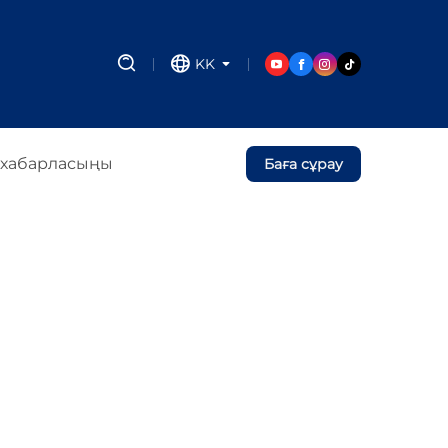
KK
 хабарласыңы
Баға сұрау