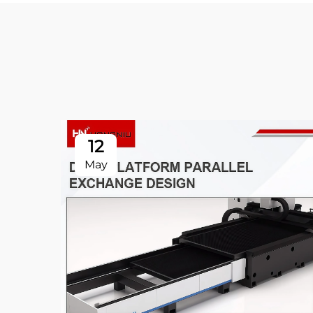
12
May