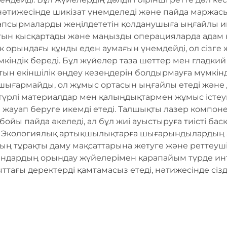
нәтижесінде шикізат үнемделеді және пайда маржа
 тапсырмаларды жеңілдететін қолданушыға ыңғайлы 
тын қысқартады және маңызды операцияларда адам 
стік орындағы құнды еден аумағын үнемдейді, ол сіз
індік береді. Бұл жүйелер таза шеттер мен гладкий 
ын екіншілік өңдеу кезеңдерін болдырмауға мүмкінд
 шығармайды, ол жұмыс ортасын ыңғайлы етеді және
үрлі материалдар мен қалыңдықтармен жұмыс істеуге и
 жауап беруге икемді етеді. Талшықты лазер компоне
ойы пайда әкеледі, ал бұл жиі ауыстыруға тиісті бас
 Экологиялық артықшылықтарға шығарындылардың а
ың тұрақты даму мақсаттарына жетуге және реттеуші
рындардың орындау жүйелерімен қарапайым түрде ин
ағы деректерді қамтамасыз етеді, нәтижесінде сіздің