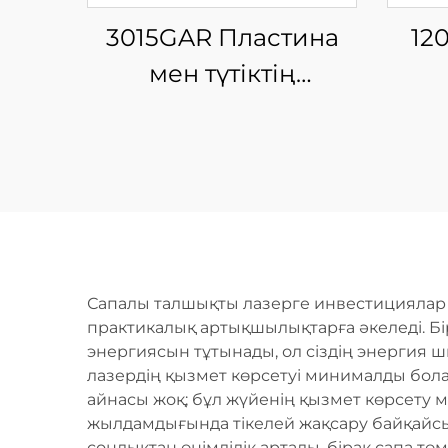
3015GAR Пластина
12
мен түтіктің
интеграцияланған
Ш
жабық айырбас
Лаз
платформалы шыны
талшықты лазерлі
кесу машинасы
Сапалы талшықты лазерге инвестициялар сі
практикалық артықшылықтарға әкеледі. Бір
энергиясын тұтынады, ол сіздің энергия 
лазердің қызмет көрсетуі минималды бола
айнасы жоқ; бұл жүйенің қызмет көрсету м
жылдамдығында тікелей жақсару байқайсыз,
сондықтан өнімділік артады, бірақ сапа т