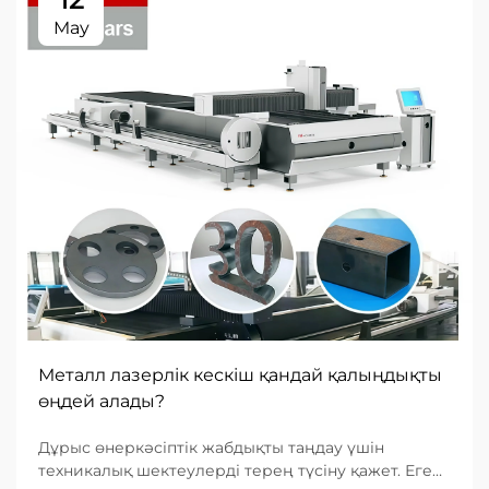
May
Металл лазерлік кескіш қандай қалыңдықты
өңдей алады?
Дұрыс өнеркәсіптік жабдықты таңдау үшін
техникалық шектеулерді терең түсіну қажет. Егер