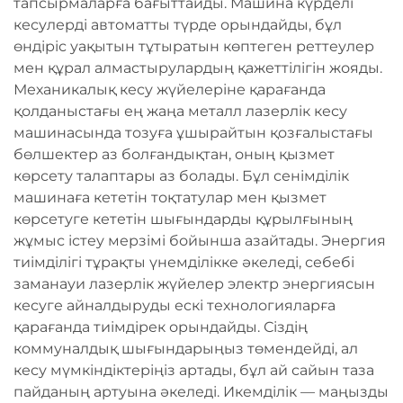
тапсырмаларға бағыттайды. Машина күрделі
кесулерді автоматты түрде орындайды, бұл
өндіріс уақытын тұтыратын көптеген реттеулер
мен құрал алмастырулардың қажеттілігін жояды.
Механикалық кесу жүйелеріне қарағанда
қолданыстағы ең жаңа металл лазерлік кесу
машинасында тозуға ұшырайтын қозғалыстағы
бөлшектер аз болғандықтан, оның қызмет
көрсету талаптары аз болады. Бұл сенімділік
машинаға кететін тоқтатулар мен қызмет
көрсетуге кететін шығындарды құрылғының
жұмыс істеу мерзімі бойынша азайтады. Энергия
тиімділігі тұрақты үнемділікке әкеледі, себебі
заманауи лазерлік жүйелер электр энергиясын
кесуге айналдыруды ескі технологияларға
қарағанда тиімдірек орындайды. Сіздің
коммуналдық шығындарыңыз төмендейді, ал
кесу мүмкіндіктеріңіз артады, бұл ай сайын таза
пайданың артуына әкеледі. Икемділік — маңызды