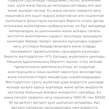
лазерлік сәулелерді пайдаланып, болат, алюминий,
мыс, қола және басқа да металдық заттарды өте дәл
және жылдам кеседі. Ең жаңа металл лазерлік кесу
машинасы өте күшті жарық энергиясын өте кішкентай
нүктелерге фокустауға мүмкіндік беретін соңғы ұрпақ
оптикалық жүйелермен жабдықталған, ол бұл жағдайда
материалдың аз шығынымен және жоғары сапалы
кесілетін жиектермен күрделі кесулерді орындауға
мүмкіндік береді. Қазіргі заманғы нұсқалары күрделі
кесу үлгілерін бағдарламалауға және оларды
таңғажайып тұрақтылықпен орындауға мүмкіндік
беретін жетілдірілген ЧПУ басқару жүйелерін қамтиды.
Машина құрылымының беріктігі жұмыс істеу кезінде
тұрақтылықты қамтамасыз етеді, ал модульді
конструкциясы оның қызмет көрсетуін жеңілдетеді
және компоненттерін жаңартуды ыңғайландырады.
Жетілдірілген суыту жүйелері ұзақ өндірістік циклдар
кезінде қызуға қарсы қорғайды және қатаң өндірістік
кестелер бойынша жоғары өнімділікті сақтайды. Ең
жаңа металл лазерлік кесу машинасы 1000 Вт-тан 30000
Вт-қа дейінгі әртүрлі қуат шығысын қолдайды, бұл
әртүрлі материал қалыңдықтары мен өндірістік