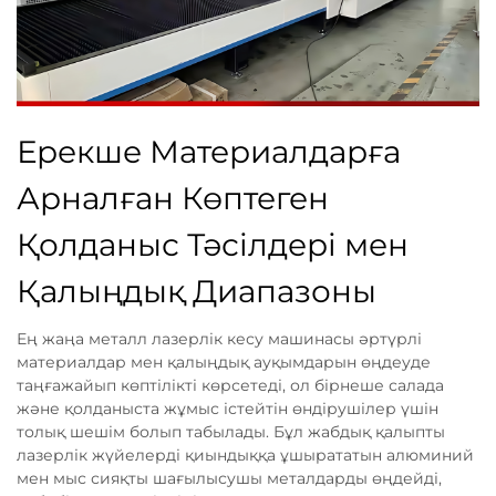
Ерекше Материалдарға
Арналған Көптеген
Қолданыс Тәсілдері мен
Қалыңдық Диапазоны
Ең жаңа металл лазерлік кесу машинасы әртүрлі
материалдар мен қалыңдық ауқымдарын өңдеуде
таңғажайып көптілікті көрсетеді, ол бірнеше салада
және қолданыста жұмыс істейтін өндірушілер үшін
толық шешім болып табылады. Бұл жабдық қалыпты
лазерлік жүйелерді қиындыққа ұшырататын алюминий
мен мыс сияқты шағылысушы металдарды өңдейді,