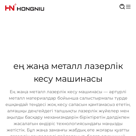
ең жаңа металл лазерлік
кесу машинасы
Ең жаңа металл лазерлік кесу машинасы — әртүрлі
металл материалдар бойынша салыстырмалы түрде
ешқандай теңдесі жоқ кесу сапасын қамтамасыз ететін,
алғашқы деңгейдегі талшықты лазерлік жүйелер мен
ақылды басқару механизмдерін біріктіретін дәлдікпен
жасалатын өндіріс технологиясындағы маңызды
жетістік. Бұл жаңа заманғы жабдық өте жоғары қуатты