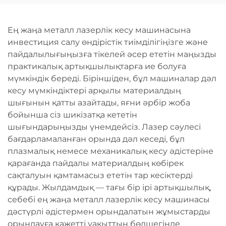
машинасы
Ең жаңа металл лазерлік кесу машинасына
инвестиция салу өндірістік тиімділігіңізге және
пайдалылығыңызға тікелей әсер ететін маңызды
практикалық артықшылықтарға ие болуға
мүмкіндік береді. Біріншіден, бұл машиналар дәл
кесу мүмкіндіктері арқылы материалдың
шығынын қатты азайтады, яғни әрбір жоба
бойынша сіз шикізатқа кететін
шығындарыңызды үнемдейсіз. Лазер сәулесі
бағдарламаланған орында дәл кеседі, бұл
плазмалық немесе механикалық кесу әдістеріне
қарағанда пайдалы материалдың көбірек
сақталуын қамтамасыз ететін тар кесіктерді
құрады. Жылдамдық — тағы бір ірі артықшылық,
себебі ең жаңа металл лазерлік кесу машинасы
дәстүрлі әдістермен орындалатын жұмыстарды
орындауға қажетті уақыттың бөлшегінде