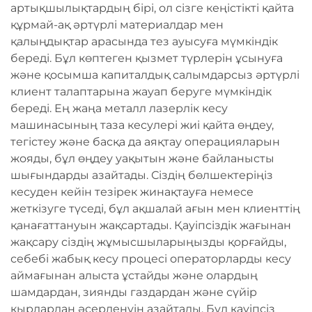
артықшылықтардың бірі, ол сізге кеңістікті қайта
құрмай-ақ әртүрлі материалдар мен
қалыңдықтар арасында тез ауысуға мүмкіндік
береді. Бұл көптеген қызмет түрлерін ұсынуға
және қосымша капиталдық салымдарсыз әртүрлі
клиент талаптарына жауап беруге мүмкіндік
береді. Ең жаңа металл лазерлік кесу
машинасының таза кесулері жиі қайта өңдеу,
тегістеу және басқа да аяқтау операцияларын
жояды, бұл өңдеу уақытын және байланысты
шығындарды азайтады. Сіздің бөлшектеріңіз
кесуден кейін тезірек жинақтауға немесе
жеткізуге түседі, бұл ақшалай ағын мен клиенттің
қанағаттануын жақсартады. Қауіпсіздік жағынан
жақсару сіздің жұмысшыларыңызды қорғайды,
себебі жабық кесу процесі операторларды кесу
аймағынан алыста ұстайды және олардың
шамдардан, зиянды газдардан және сүйір
қырлардан әсерленуін азайтады. Бұл қауіпсіз