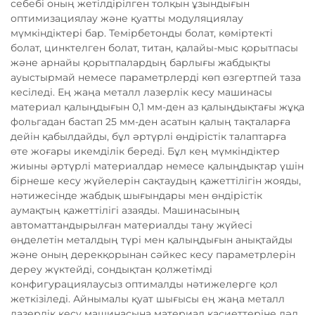
себебі оның жетілдірілген толқын ұзындығын
оптимизациялау және қуатты модуляциялау
мүмкіндіктері бар. Темірбетонды болат, көміртекті
болат, цинктелген болат, титан, қалайы-мыс қорытпасы
және арнайы қорытпалардың барлығы жабдықты
ауыстырмай немесе параметрлерді көп өзгертпей таза
кесіледі. Ең жаңа металл лазерлік кесу машинасы
материал қалыңдығын 0,1 мм-ден аз қалыңдықтағы жұқа
фольгадан бастап 25 мм-ден асатын қалың тақталарға
дейін қабылдайды, бұл әртүрлі өндірістік талаптарға
өте жоғары икемділік береді. Бұл кең мүмкіндіктер
жиыны әртүрлі материалдар немесе қалыңдықтар үшін
бірнеше кесу жүйелерін сақтаудың қажеттілігін жояды,
нәтижесінде жабдық шығындары мен өндірістік
аумақтың қажеттілігі азаяды. Машинасының
автоматтандырылған материалды тану жүйесі
өңделетін металдың түрі мен қалыңдығын анықтайды
және оның дерекқорынан сәйкес кесу параметрлерін
дереу жүктейді, сондықтан қолжетімді
конфигурациялаусыз оптималды нәтижелерге қол
жеткізіледі. Айнымалы қуат шығысы ең жаңа металл
лазерлік кесу машинасына материал қасиеттеріне дәл