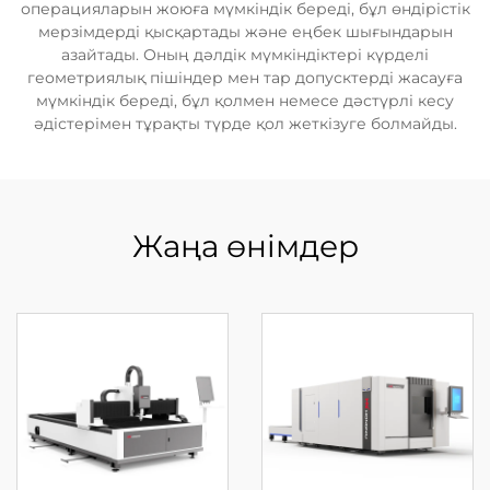
операцияларын жоюға мүмкіндік береді, бұл өндірістік
мерзімдерді қысқартады және еңбек шығындарын
азайтады. Оның дәлдік мүмкіндіктері күрделі
геометриялық пішіндер мен тар допусктерді жасауға
мүмкіндік береді, бұл қолмен немесе дәстүрлі кесу
әдістерімен тұрақты түрде қол жеткізуге болмайды.
Жаңа өнімдер