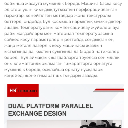
бойынша жасауға мүмкіндік береді. Машина басқа кесу
әдістері үшін қиындық туғызатын перфорацияланған
парақтар, кеңейтілген металдар және текстуралы
беттерді өңдейді, бұл қосымша нарықтық мүмкіндіктер
ашады. Температураны компенсациялау жүйелері ауа
райы жағдайлары мен материал температурасына
сәйкес кесу параметрлерін реттейді, сондықтан ең
жаңа металл лазерлік кесу машинасы жаздың
ыстығында да, қыстың суығында да бірдей нәтижелер
береді. Бұл аймақтық жағдайларға тәуелсіз сенімділік
оны климаттандырылмаған ғимараттарға орнатуға
мүмкіндік береді, осылайша орнату нұсқалары
кеңейеді және ғимарат шығындары азаяды.