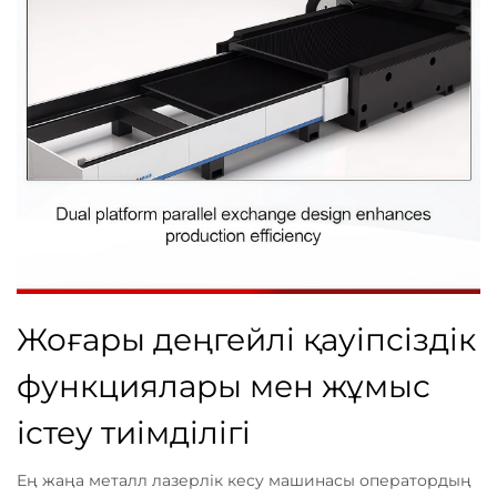
Жоғары деңгейлі қауіпсіздік
функциялары мен жұмыс
істеу тиімділігі
Ең жаңа металл лазерлік кесу машинасы оператордың