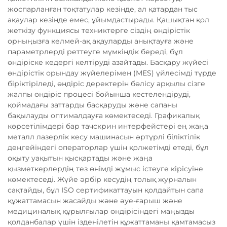
жоспарланған тоқтатулар кезінде, ал қатардан тыс
ақаулар кезінде емес, ұйымдастырады. Қашықтан қол
жеткізу функциясы техниктерге сіздің өндірістік
орныңызға келмей-ақ ақауларды анықтауға және
параметрлерді реттеуге мүмкіндік береді, бұл
өндіріске кедергі келтіруді азайтады. Басқару жүйесі
өндірістік орындау жүйелерімен (MES) үйлесімді түрде
біріктіріледі, өндіріс деректерін бөлісу арқылы сізге
жалпы өндіріс процесі бойынша кестелендіруді,
қоймадағы заттарды басқаруды және сапаны
бақылауды оптималдауға көмектеседі. Графикалық
көрсетілімдері бар тачскрин интерфейстері ең жаңа
металл лазерлік кесу машинасын әртүрлі біліктілік
деңгейіндегі операторлар үшін қолжетімді етеді, бұл
оқыту уақытын қысқартады және жаңа
қызметкерлердің тез өнімді жұмыс істеуге кірісуіне
көмектеседі. Жүйе әрбір кесудің толық журналын
сақтайды, бұл ISO сертификаттауын қолдайтын сапа
құжаттамасын жасайды және әуе-ғарыш және
медициналық құрылғылар өндірісіндегі маңызды
қолданбалар үшін ізденілетін құжаттаманы қамтамасыз