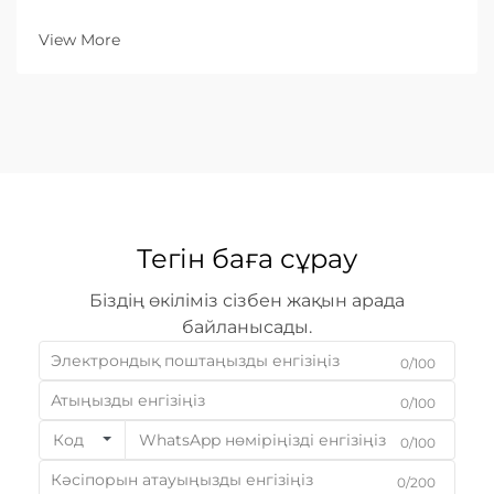
сіз металдан лазерлі кескіш машина іздеудемін
болсаңыз, сізбен кездесетін ең маңызды
View More
сұрақтардың бірі: «Бұл машина қандай ең үлкен
қалыңдықты кесе алады?»...
Тегін баға сұрау
Біздің өкіліміз сізбен жақын арада
байланысады.
0/100
0/100
Код
0/100
0/200