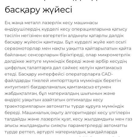
басқару жүйесі
Ең жаңа металл лазерлік кесу машинасы
өндірушілердің күрделі кесу операцияларына қатысу
тәсілін негізінен өзгертетін алдыңғы қатарлы дәлдік
басқару жүйесін қамтиды. Бұл күрделі жүйе көп осьті
сервомоторлар мен нақты уақытта қайтарылатын қайта
байланыс сенсорларын біріктіреді, олар микрометрлік
дәлдікке жетуге мүмкіндік береді және әрбір кесудің
цифрлық талаптарға дәл сәйкес келуін қамтамасыз
етеді. Басқару интерфейсі операторларға CAD-
файлдарды тікелей импорттауға мүмкіндік беретін
интуитивті бағдарламалық қамтамасыз етумен
жабдықталған, бұл материалдың шығынын және
өндіріс уақытын азайтатын оптималды кесу
траекторияларын автоматты түрде құруға мүмкіндік
береді. Машиналық оқыту алгоритмдері кесу үлгілерін
талдайды және лазерлік қуат, кесу жылдамдығы мен газ
ағысы жылдамдығы сияқты параметрлерді автоматты
түрде реттеп, әртүрлі материалдық жағдайларда