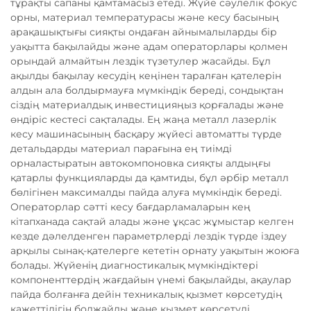
тұрақты сапаны қамтамасыз етеді. Жүйе сәулелік фокус
орны, материал температурасы және кесу басының
арақашықтығы сияқты ондаған айнымалыларды бір
уақытта бақылайды және адам операторлары қолмен
орындай алмайтын лездік түзетулер жасайды. Бұл
ақылды бақылау кесудің кеңінен таралған қателерін
алдын ала болдырмауға мүмкіндік береді, сондықтан
сіздің материалдық инвестицияңыз қорғалады және
өндіріс кестесі сақталады. Ең жаңа металл лазерлік
кесу машинасының басқару жүйесі автоматты түрде
детальдарды материал парағына ең тиімді
орналастыратын автокомпоновка сияқты алдыңғы
қатарлы функцияларды да қамтиды, бұл әрбір металл
бөлігінен максималды пайда алуға мүмкіндік береді.
Операторлар сәтті кесу бағдарламаларын кең
кітапханада сақтай алады және ұқсас жұмыстар келген
кезде дәлелденген параметрлерді лездік түрде іздеу
арқылы сынақ-қателерге кететін орнату уақытын жоюға
болады. Жүйенің диагностикалық мүмкіндіктері
компоненттердің жағдайын үнемі бақылайды, ақаулар
пайда болғанға дейін техникалық қызмет көрсетудің
қажеттілігін болжайды және қызмет көрсетуді