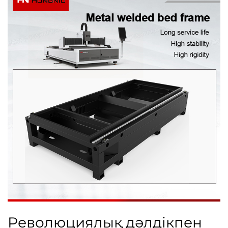
Революциялық дәлдікпен