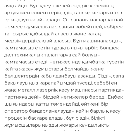
аяқтайды. Бұл үдеу тікелей өндіріс көлемінің
артуы мен клиенттеріңіздің тапсырыстарын тез
орындауына айналады. Сіз сапаны нашарлатпай
немесе жұмысшылар санын көбейтпей, көбірек
тапсырыс қабылдай аласыз және қатаң
мерзімдерді сақтай аласыз. Бұл машиналардың
қамтамасыз ететін тұрақтылығы әрбір бөлшек
дәл техникалық талаптарға сай болуын
қамтамасыз етеді, нәтижесінде қымбатқа түсетін
қайта жасау жұмыстары болмайды және
бөлшектердің қабылданбауы азаяды. Сіздің сапа
бақылауыңыз қарапайымдай түседі, себебі ең
жаңа металл лазерлік кесу машинасы партиядан
партияға дейін бірдей нәтижелер береді. Еңбек
шығындары қатты төмендейді, өйткені бір
оператор бағдарламалаудан кейін барлық кесу
процесін басқара алады, бұл сіздің білікті
жұмысшыларыңызды жоғары құндылықты