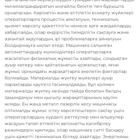
минималдандыратын ыңғайлы биіктік пен бұрышта
орналасқан. Көрінетін және естілетін ескерту жүйелері
операторларға процестің аяқталуын, техникалық
қызмет көрсету қажеттілігін немесе қате жағдайларды
хабарлайды, олар өндірістің тиімділігін сақтауға және
азғантай ақаулардың ірі проблемаларға айналуын
болдырмауға ықпал етеді. Машинаға салынған
автоматтандыру мүмкіндіктері операторларға
жасалатын физикалық жұмысты азайтады, сондықтан
ауыр көтеру мен қайталанатын қозғалыстар, яғни
жұмыс орнындағы жарақаттарға әкелетін факторлар
болмайды. Материалды жүктеу жүйелері ауыр
парақтарды қауіпсіз тасымалдайды, бұл қолмен
материалды жүктеу кезінде пайда болатын белдің
зақымдануы мен қысылу жарақаттарының қаупін
жояды. Ең жаңа металл лазерлік кесу машинасы
оптималды жұмыс істеу көрсеткіштерін сақтау үшін
операторлардың күрделі реттеулер мен өлшеулер
жасауын талап етпейтін автоматты калибрлеу
режимдерін қамтиды, олар машинаға сәтті басқару
үшін қажетті техникалық білімді азайтады. Энергияны