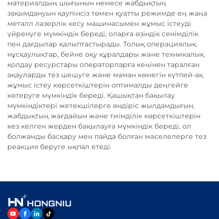
материалдың шығынын немесе жабдықтың
зақымдануын қаупінсіз төмен қуатты режимде ең жаңа
металл лазерлік кесу машинасымен жұмыс істеуді
үйренуге мүмкіндік береді, оларға өзіндік сенімділік
пен дағдылар қалыптастырады. Толық операциялық
нұсқаулықтар, бейне оқу құралдары және техникалық
қолдау ресурстары операторларға кеңінен таралған
ақауларды тез шешуге және маман көмегін күтпей-ақ
жұмыс істеу көрсеткіштерін оптималды деңгейге
көтеруге мүмкіндік береді. Қашықтан бақылау
мүмкіндіктері жетекшілерге өндіріс жылдамдығын,
жабдықтың жағдайын және тиімділік көрсеткіштерін
кез келген жерден бақылауға мүмкіндік береді, ол
болжамды басқару мен пайда болған мәселелерге тез
реакция беруге ықпал етеді.