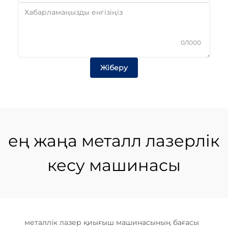
0/1000
Жіберу
ең жаңа металл лазерлік
кесу машинасы
металлік лазер қиығыш машинасының бағасы