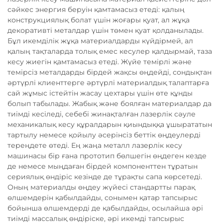
сәйкес энергия беруін қамтамасыз етеді: қалың
конструкциялық болат үшін жоғары қуат, ал жұқа
декоративті металдар үшін төмен қуат қолданылады.
Бұл икемділік жұқа материалдарды күйдірмей, ал
қалың тақталарда толық емес кесулер қалдырмай, таза
кесу жиегін қамтамасыз етеді. Жүйе темірлі және
темірсіз металдарды бірдей жақсы өңдейді, сондықтан
әртүрлі клиенттерге әртүрлі материалдық талаптарға
сай жұмыс істейтін жасау цехтары үшін өте құнды
болып табылады. Жабық және боялған материалдар да
тиімді кесіледі, себебі жинақталған лазерлік сәуле
механикалық кесу құралдарын қиындыққа ұшырататын
тартылу немесе қойылу әсерінсіз беттік өңдеулерді
тереңдете өтеді. Ең жаңа металл лазерлік кесу
машинасы бір ғана прототип бөлшегін өңдеген кезде
де немесе мыңдаған бірдей компоненттен тұратын
сериялық өндіріс кезінде де тұрақты сапа көрсетеді.
Оның материалды өңдеу жүйесі стандартты парақ
өлшемдерін қабылдайды, сонымен қатар тапсырыс
бойынша өлшемдерді де қабылдайды, осылайша әрі
тиімді массалық өндіріске, әрі икемді тапсырыс