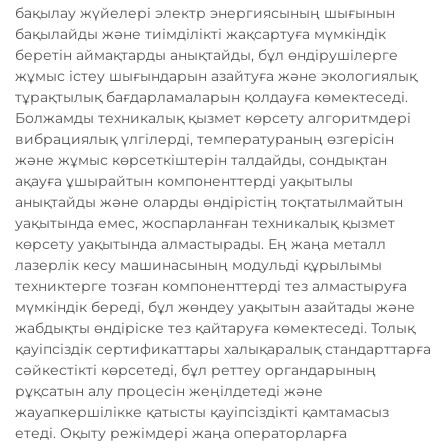
бақылау жүйелері электр энергиясының шығынын
бақылайды және тиімділікті жақсартуға мүмкіндік
беретін аймақтарды анықтайды, бұл өндірушілерге
жұмыс істеу шығындарын азайтуға және экологиялық
тұрақтылық бағдарламаларын қолдауға көмектеседі.
Болжамды техникалық қызмет көрсету алгоритмдері
вибрациялық үлгілерді, температураның өзгерісін
және жұмыс көрсеткіштерін талдайды, сондықтан
ақауға ұшырайтын компоненттерді уақытылы
анықтайды және оларды өндірістің тоқтатылмайтын
уақытында емес, жоспарланған техникалық қызмет
көрсету уақытында алмастырады. Ең жаңа металл
лазерлік кесу машинасының модульді құрылымы
техниктерге тозған компоненттерді тез алмастыруға
мүмкіндік береді, бұл жөндеу уақытын азайтады және
жабдықты өндіріске тез қайтаруға көмектеседі. Толық
қауіпсіздік сертификаттары халықаралық стандарттарға
сәйкестікті көрсетеді, бұл реттеу органдарының
рұқсатын алу процесін жеңілдетеді және
жауапкершілікке қатысты қауіпсіздікті қамтамасыз
етеді. Оқыту режімдері жаңа операторларға