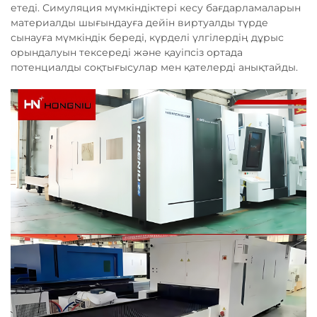
етеді. Симуляция мүмкіндіктері кесу бағдарламаларын
материалды шығындауға дейін виртуалды түрде
сынауға мүмкіндік береді, күрделі үлгілердің дұрыс
орындалуын тексереді және қауіпсіз ортада
потенциалды соқтығысулар мен қателерді анықтайды.