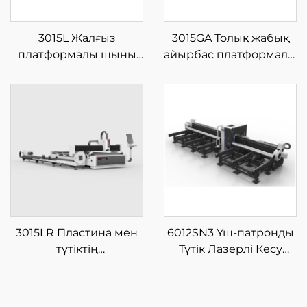
3015L Жалғыз
3015GA Толық жабық
платформалы шыны
айырбас платформалы
талшықты лазерлі кесу
шыны талшықты
машинасы
лазерлі кесу
машинасы
3015LR Пластина мен
6012SN3 Үш-патронды
түтіктің
Түтік Лазерлі Кесу
интеграцияланған
Машинасы
шыны талшықты
лазерлі кесу