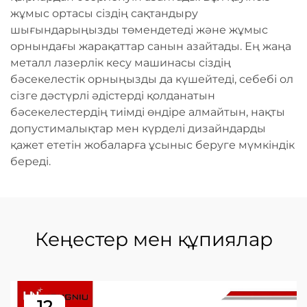
жұмыс ортасы сіздің сақтандыру
шығындарыңызды төмендетеді және жұмыс
орнындағы жарақаттар санын азайтады. Ең жаңа
металл лазерлік кесу машинасы сіздің
бәсекелестік орныңызды да күшейтеді, себебі ол
сізге дәстүрлі әдістерді қолданатын
бәсекелестердің тиімді өндіре алмайтын, нақты
допустималықтар мен күрделі дизайндарды
қажет ететін жобаларға ұсыныс беруге мүмкіндік
береді.
Кеңестер мен құпиялар
12