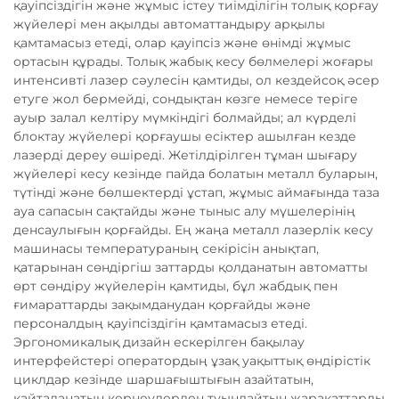
қауіпсіздігін және жұмыс істеу тиімділігін толық қорғау
жүйелері мен ақылды автоматтандыру арқылы
қамтамасыз етеді, олар қауіпсіз және өнімді жұмыс
ортасын құрады. Толық жабық кесу бөлмелері жоғары
интенсивті лазер сәулесін қамтиды, ол кездейсоқ әсер
етуге жол бермейді, сондықтан көзге немесе теріге
ауыр залал келтіру мүмкіндігі болмайды; ал күрделі
блоктау жүйелері қорғаушы есіктер ашылған кезде
лазерді дереу өшіреді. Жетілдірілген тұман шығару
жүйелері кесу кезінде пайда болатын металл буларын,
түтінді және бөлшектерді ұстап, жұмыс аймағында таза
ауа сапасын сақтайды және тыныс алу мүшелерінің
денсаулығын қорғайды. Ең жаңа металл лазерлік кесу
машинасы температураның секірісін анықтап,
қатарынан сөндіргіш заттарды қолданатын автоматты
өрт сөндіру жүйелерін қамтиды, бұл жабдық пен
ғимараттарды зақымданудан қорғайды және
персоналдың қауіпсіздігін қамтамасыз етеді.
Эргономикалық дизайн ескерілген бақылау
интерфейстері оператордың ұзақ уақыттық өндірістік
циклдар кезінде шаршағыштығын азайтатын,
қайталанатын кернеулерден туындайтын жарақаттарды