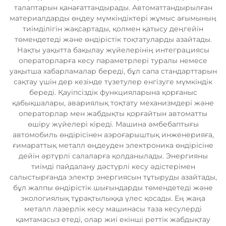
талаптарын қанағаттандырады. Автоматтандырылған
материалдарды өңдеу мүмкіндіктері жұмыс ағымының
тиімділігін жақсартады, қолмен қатысу деңгейін
төмендетеді және өндірістік тоқтатуларды азайтады.
Нақты уақытта бақылау жүйелерінің интеграциясы
операторларға кесу параметрлері туралы немесе
уақытша хабарламалар береді, бұл сапа стандарттарын
сақтау үшін дер кезінде түзетулер енгізуге мүмкіндік
береді. Қауіпсіздік функцияларына қорғаныс
қабықшалары, авариялық тоқтату механизмдері және
операторлар мен жабдықты қорғайтын автоматты
өшіру жүйелері кіреді. Машина әмбебаптығы
автомобиль өндірісінен аэроғарыштық инженерияға,
ғимараттық металл өңдеуден электроника өндірісіне
дейін әртүрлі салаларға қолданылады. Энергияны
тиімді пайдалану дәстүрлі кесу әдістерімен
салыстырғанда электр энергиясын тұтыруды азайтады,
бұл жалпы өндірістік шығындарды төмендетеді және
экологиялық тұрақтылыққа үлес қосады. Ең жаңа
металл лазерлік кесу машинасы таза кесулерді
қамтамасыз етеді, олар жиі екінші реттік жабдықтау