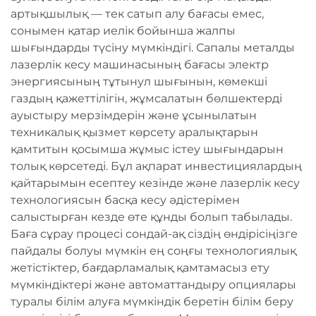
артықшылық — тек сатып алу бағасы емес,
сонымен қатар иелік бойынша жалпы
шығындарды түсіну мүмкіндігі. Сапалы металды
лазерлік кесу машинасының бағасы электр
энергиясының тұтынул шығынын, көмекші
газдың қажеттілігін, жұмсалатын бөлшектерді
ауыстыру мерзімдерін және ұсынылатын
техникалық қызмет көрсету аралықтарын
қамтитын қосымша жұмыс істеу шығындарын
толық көрсетеді. Бұл ақпарат инвестициялардың
қайтарымын есептеу кезінде және лазерлік кесу
технологиясын басқа кесу әдістерімен
салыстырған кезде өте құнды болып табылады.
Баға сұрау процесі сондай-ақ сіздің өндірісіңізге
пайдалы болуы мүмкін ең соңғы технологиялық
жетістіктер, бағдарламалық қамтамасыз ету
мүмкіндіктері және автоматтандыру опциялары
туралы білім алуға мүмкіндік беретін білім беру