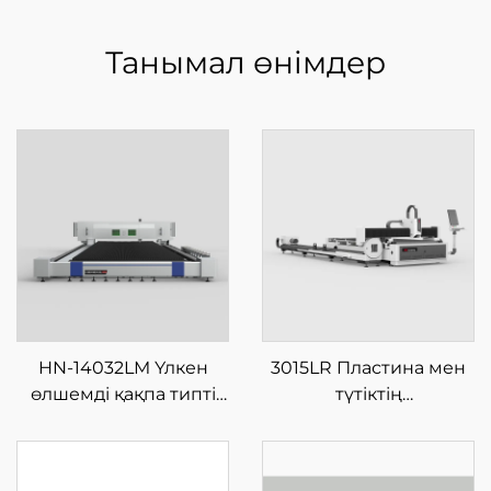
Танымал өнімдер
HN-14032LM Үлкен
3015LR Пластина мен
өлшемді қақпа типті
түтіктің
шыны талшықты
интеграцияланған
лазерлі кесу
шыны талшықты
машинасы
лазерлі кесу