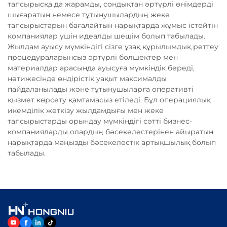
тапсырысқа да жарамды, сондықтан әртүрлі өнімдерді
шығаратын немесе тұтынушылардың жеке
тапсырыстарын бағалайтын нарықтарда жұмыс істейтін
компаниялар үшін идеалды шешім болып табылады.
Жылдам ауысу мүмкіндігі сізге ұзақ құрылымдық реттеу
процедураларынсыз әртүрлі бөлшектер мен
материалдар арасында ауысуға мүмкіндік береді,
нәтижесінде өндірістік уақыт максималды
пайдаланылады және тұтынушыларға оперативті
қызмет көрсету қамтамасыз етіледі. Бұл операциялық
икемділік жеткізу жылдамдығы мен жеке
тапсырыстарды орындау мүмкіндігі сәтті бизнес-
компанияларды олардың бәсекелестерінен айыратын
нарықтарда маңызды бәсекелестік артықшылық болып
табылады.