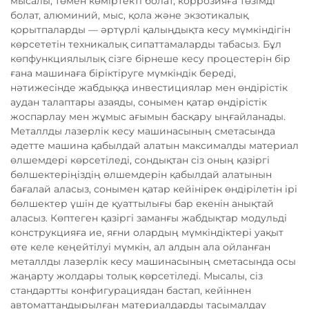
мысалы, төмен көміртекті болат, коррозияға төзімді
болат, алюминий, мыс, қола және экзотикалық
қорытпаларды — әртүрлі қалыңдықта кесу мүмкіндігін
көрсететін техникалық сипаттамаларды табасыз. Бұл
көпфункциялылық сізге бірнеше кесу процестерін бір
ғана машинаға біріктіруге мүмкіндік береді,
нәтижесінде жабдыққа инвестициялар мен өндірістік
аудан талаптары азаяды, сонымен қатар өндірістік
жоспарлау мен жұмыс ағымын басқару ыңғайланады.
Металлды лазерлік кесу машинасының сметасында
әдетте машина қабылдай алатын максималды материал
өлшемдері көрсетіледі, сондықтан сіз оның қазіргі
бөлшектеріңіздің өлшемдерін қабылдай алатынын
бағалай аласыз, сонымен қатар кейінірек өндірілетін ірі
бөлшектер үшін де қуаттылығы бар екенін анықтай
аласыз. Көптеген қазіргі заманғы жабдықтар модульді
конструкцияға ие, яғни олардың мүмкіндіктері уақыт
өте келе кеңейтілуі мүмкін, ал алдын ала ойланған
металлды лазерлік кесу машинасының сметасында осы
жаңарту жолдары толық көрсетіледі. Мысалы, сіз
стандартты конфигурациядан бастап, кейіннен
автоматтандырылған материалдарды тасымалдау