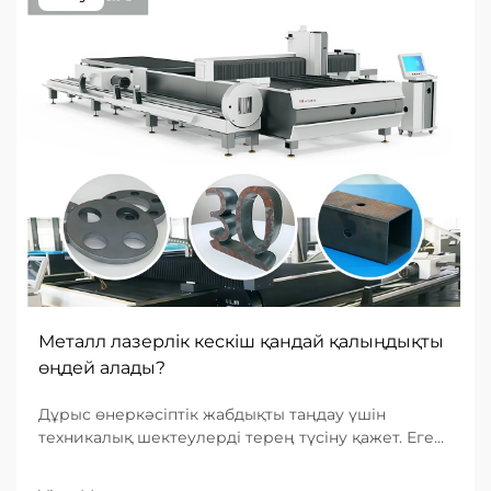
Металл лазерлік кескіш қандай қалыңдықты
өңдей алады?
Дұрыс өнеркәсіптік жабдықты таңдау үшін
техникалық шектеулерді терең түсіну қажет. Егер
сіз металдан лазерлі кескіш машина іздеудемін
болсаңыз, сізбен кездесетін ең маңызды