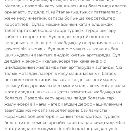
Металды лазерлік кесу машинасының бағасында әдетте
орналастыру дәлдігі, қайталанғыштық сипаттамалары
және кесу жиегінің сапасы бойынша көрсеткіштер
көрсетіледі, бұлар машинасының қатаң өлшемдік
талаптарға сай бөлшектерді тұрақты түрде шығару
қабілетін көрсетеді. Бұл дәлдік деңгейі көптеген
қолданыста екінші ретті жабдықтау операцияларының
қажеттілігін жояды, бұл өндіріс уақытын және еңбек
шығындарын азайтып, өндіріс қуатын арттырады. Бұл
дәлдіктің экономикалық әсері тек қана өндіріс
циклдарының жылдамдығын арттырудан аспайды. Сіз
толық металды лазерлік кесу машинасының бағасы
негізінде инвестиция жасаған кезде, сіз оптималды
қосылу бағдарламасы мен минималды кесу ені арқылы
материалдың шығынын қатты азайтатын жабдыққа ие
боласыз. Лазерлік кесу арқылы пайда болатын тар
жылу әсері аймағы материалдың деформациялануын
азайтады және сапа мәселелеріне байланысты
жарамсыз бөлшектердің санын төмендетеді. Тұрақты
болат, титан немесе арнайы қорытпалар сияқты қымбат
материалдармен жұмыс істейтін кәсіпорындар үшін