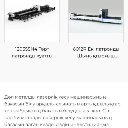
машинасы
12035SN4 Төрт
6012R Екі патронды
патронды қуатты
Шынықтырғыш
талшықты лазерлік
Лазерлі Түтік Кесу
түтік кесетін машина
Машинасы
Дәл металды лазерлік кесу машинасының
бағасын білу арқылы алынатын артықшылықтар
тек жабдықтың бағасын білуден аса көп. Сіз
кәсіби металды лазерлік кесу машинасының
бағасын алған кезде, сіздің инвестицияңыз