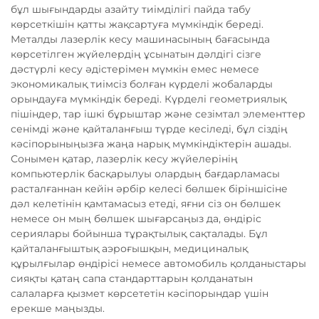
бұл шығындарды азайту тиімділігі пайда табу
көрсеткішін қатты жақсартуға мүмкіндік береді.
Металды лазерлік кесу машинасының бағасында
көрсетілген жүйелердің ұсынатын дәлдігі сізге
дәстүрлі кесу әдістерімен мүмкін емес немесе
экономикалық тиімсіз болған күрделі жобаларды
орындауға мүмкіндік береді. Күрделі геометриялық
пішіндер, тар ішкі бұрыштар және сезімтал элементтер
сенімді және қайталанғыш түрде кесіледі, бұл сіздің
кәсіпорыныңызға жаңа нарық мүмкіндіктерін ашады.
Сонымен қатар, лазерлік кесу жүйелерінің
компьютерлік басқарылуы олардың бағдарламасы
расталғаннан кейін әрбір келесі бөлшек біріншісіне
дәл келетінін қамтамасыз етеді, яғни сіз он бөлшек
немесе он мың бөлшек шығарсаңыз да, өндіріс
сериялары бойынша тұрақтылық сақталады. Бұл
қайталанғыштық аэроғышқын, медициналық
құрылғылар өндірісі немесе автомобиль қолданыстары
сияқты қатаң сапа стандарттарын қолданатын
салаларға қызмет көрсететін кәсіпорындар үшін
ерекше маңызды.