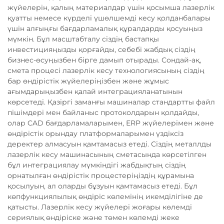
жүйелерін, қалың материалдар үшін қосымша лазерлік
қуатты немесе күрделі үшөлшемді кесу қолданбалары
үшін алғыңғы бағдарламалық құралдарды қосуыңыз
мүмкін. Бұл масштабталу сіздің бастапқы
инвестицияңызды қорғайды, себебі жабдық сіздің
бизнес-өсуңызбен бірге дамып отырады. Сондай-ақ,
смета процесі лазерлік кесу технологиясының сіздің
бар өндірістік жүйелеріңізбен және жұмыс
ағымдарыңызбен қалай интеграцияланатынын
көрсетеді. Қазіргі заманғы машиналар стандартты файл
пішімдері мен байланыс протоколдарын қолдайды,
олар CAD бағдарламаларымен, ERP жүйелерімен және
өндірістік орындау платформаларымен үздіксіз
деректер алмасуын қамтамасыз етеді. Сіздің металлды
лазерлік кесу машинасының сметасында көрсетілген
бұл интеграциялау мүмкіндігі жабдықтың сіздің
орнатылған өндірістік процестеріңіздің құрамына
қосылуын, ал оларды бұзуын қамтамасыз етеді. Бұл
көпфункциялылық өндіріс көлемінің икемділігіне де
қатысты. Лазерлік кесу жүйелері жоғары көлемді
сериялық өндіріске және төмен көлемді жеке