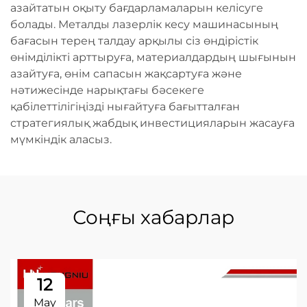
азайтатын оқыту бағдарламаларын келісуге
болады. Металды лазерлік кесу машинасының
бағасын терең талдау арқылы сіз өндірістік
өнімділікті арттыруға, материалдардың шығынын
азайтуға, өнім сапасын жақсартуға және
нәтижесінде нарықтағы бәсекеге
қабілеттілігіңізді нығайтуға бағытталған
стратегиялық жабдық инвестицияларын жасауға
мүмкіндік аласыз.
Соңғы хабарлар
12
May