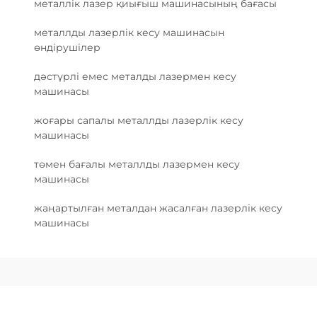
металлік лазер қиығыш машинасының бағасы
металлды лазерлік кесу машинасын
өндірушілер
дәстүрлі емес металды лазермен кесу
машинасы
жоғары сапалы металлды лазерлік кесу
машинасы
төмен бағалы металлды лазермен кесу
машинасы
жаңартылған металдан жасалған лазерлік кесу
машинасы