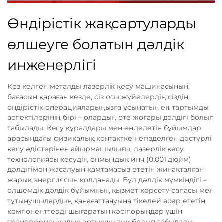
Өндірістік жақсартуларды
өлшеуге болатын дәлдік
инженерлігі
Кез келген металды лазерлік кесу машинасының
бағасын қараған кезде, сіз осы жүйелердің сіздің
өндірістік операцияларыңызға ұсынатын ең тартымды
аспектілерінің бірі – олардың өте жоғары дәлдігі болып
табылады. Кесу құралдары мен өңделетін бұйымдар
арасындағы физикалық контактке негізделген дәстүрлі
кесу әдістерінен айырмашылығы, лазерлік кесу
технологиясы кесудің онмыңдық инч (0,001 дюйм)
дәлдігімен жасалуын қамтамасыз ететін жинақталған
жарық энергиясын қолданады. Бұл дәлдік мүмкіндігі –
өлшемдік дәлдік бұйымның қызмет көрсету сапасы мен
тұтынушылардың қанағаттануына тікелей әсер ететін
компоненттерді шығаратын кәсіпорындар үшін
трансформациялық артықшылық болып табылады.