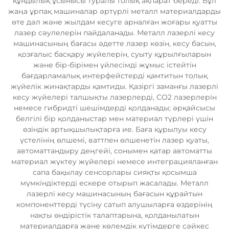
құндылық ұсынысы туралы толық ақпарат береді. Бұл
жаңа ұрпақ машиналар әртүрлі металл материалдарды
өте дәл және жылдам кесуге арналған жоғары қуатты
лазер сәулелерін пайдаланады. Металл лазерлі кесу
машинасының бағасы әдетте лазер көзін, кесу басын,
қозғалыс басқару жүйелерін, суыту құрылғыларын
және бір-бірімен үйлесімді жұмыс істейтін
бағдарламалық интерфейстерді қамтитын толық
жүйелік жинақтарды қамтиды. Қазіргі заманғы лазерлі
кесу жүйелері талшықты лазерлерді, CO2 лазерлерін
немесе гибридті шешімдерді қолданады; әрқайсысы
белгілі бір қолданыстар мен материал түрлері үшін
өзіндік артықшылықтарға ие. Баға құрылуы кесу
үстелінің өлшемі, ваттпен өлшенетін лазер қуаты,
автоматтандыру деңгейі, сонымен қатар автоматты
материал жүктеу жүйелері немесе интеграцияланған
сапа бақылау сенсорлары сияқты қосымша
мүмкіндіктерді ескере отырып жасалады. Металл
лазерлі кесу машинасының бағасын құрайтын
компоненттерді түсіну сатып алушыларға өздерінің
нақты өндірістік талаптарына, қолданылатын
материалдарға және көлемдік күтімдерге сәйкес