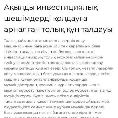
Ақылды инвестициялық
шешімдерді қолдауға
арналған толық құн талдауы
Толық дайындалған металл лазерлік кесу
машинасының баға ұсынысы тек қарапайым баға
тізімінен асады; ол сіздің жабдыққа салынатын
инвестицияңыздың толық экономикалық көрінісін
түсінуге көмектесетін толық қаржылық жоспарлау
құралы ретінде қызмет етеді. Сіз толық металл лазерлік
кесу машинасының баға ұсынысын алған кезде, негізгі
машина құнын оңтайландырушы қосымша
мүмкіндіктерден, қосымша құрылғылардан және
қызмет көрсету пакеттерінен бөлек көрсетілген тізімді
күтуіңіз керек. Бұл ашықтық сізге өндірістік
талаптарыңызға қажетті мүмкіндіктерден айырылмай,
бюджетіңізге сәйкес жүйе құруға мүмкіндік береді.
Баға ұсынысында негізгі бағаға нелер кіретіні мен