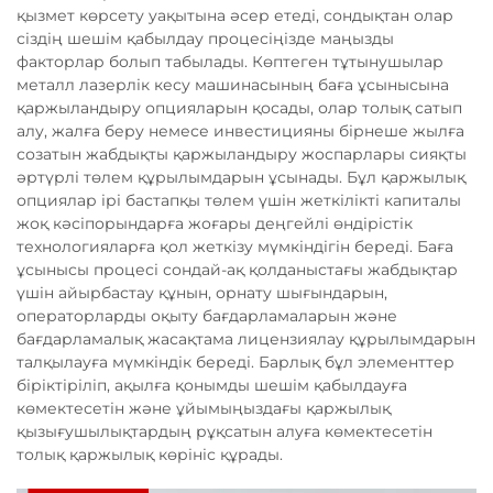
қызмет көрсету уақытына әсер етеді, сондықтан олар
сіздің шешім қабылдау процесіңізде маңызды
факторлар болып табылады. Көптеген тұтынушылар
металл лазерлік кесу машинасының баға ұсынысына
қаржыландыру опцияларын қосады, олар толық сатып
алу, жалға беру немесе инвестицияны бірнеше жылға
созатын жабдықты қаржыландыру жоспарлары сияқты
әртүрлі төлем құрылымдарын ұсынады. Бұл қаржылық
опциялар ірі бастапқы төлем үшін жеткілікті капиталы
жоқ кәсіпорындарға жоғары деңгейлі өндірістік
технологияларға қол жеткізу мүмкіндігін береді. Баға
ұсынысы процесі сондай-ақ қолданыстағы жабдықтар
үшін айырбастау құнын, орнату шығындарын,
операторларды оқыту бағдарламаларын және
бағдарламалық жасақтама лицензиялау құрылымдарын
талқылауға мүмкіндік береді. Барлық бұл элементтер
біріктіріліп, ақылға қонымды шешім қабылдауға
көмектесетін және ұйымыңыздағы қаржылық
қызығушылықтардың рұқсатын алуға көмектесетін
толық қаржылық көрініс құрады.