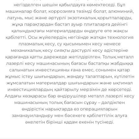
негізделген шешім қабылдауға көмектеседі. Бұл
машиналар болат, коррозияға төзімді болат, алюминий,
латунь, мыс және әртүрлі экзотикалық қорытпаларды,
жұқа парақтардан бастап ауыр плиталарға дейінгі
қалыңдықтағы материалдарды өңдеуге өте жақсы
қабілетті. Осы жүйелердің негізінде жатқан технология
плазмалық кесу, су қысымымен кесу немесе
механикалық кесу сияқты дәстүрлі кесу әдістеріне
қарағанда қатты дәрежеде жетілдірілген. Толық металл
лазерлі кесу машинасының бағасы бастапқы жабдыққа
салынатын инвестицияны ғана емес, сонымен қатар
жұмыс істеу шығындарын, жөндеу талаптарын, күтілетін
жұмсалатын материалдар шығындарын және ықтимал
инвестициялардың қайтарылу мерзімін де көрсетеді.
Алдағы көзқарасы бар өндірушілер металл лазерлі кесу
машинасының толық бағасын сұрау – дәлдікпен
өндірістік нарықтарда өз операцияларын
заманауиландыру мен бәсекеге қабілеттілік алуға
әкелетін бірінші қадам екенін түсінеді.