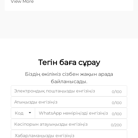
View More
сұрақтардың бірі: «Бұл машина қандай ең үлкен
қалыңдықты кесе алады?»...
Тегін баға сұрау
Біздің өкіліміз сізбен жақын арада
байланысады.
0/100
0/100
Код
0/100
0/200