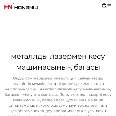
металлды лазермен кесу
машинасының бағасы
Өндірістік жабдыққа инвестиция салған кезде,
өндірістік мүмкіндіктерді кеңейтуге ұмтылатын
кәсіпорындар үшін металл лазерлі кесу машинасының
бағасын түсіну өте маңызды. Толық металл лазерлі кесу
машинасының бағасы баға құрылымы, машина
сипаттамалары және осы заманауи технологияның
қазіргі заманғы өңдеу операцияларына ұсынатын