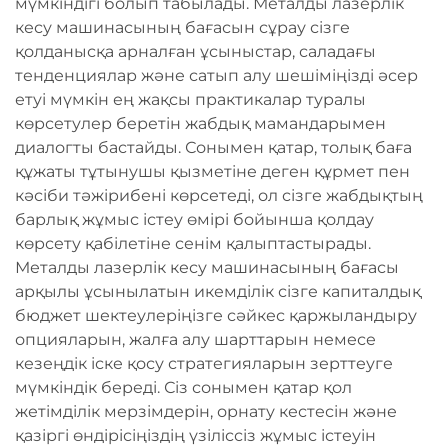
мүмкіндігі болып табылады. Металды лазерлік
кесу машинасының бағасын сұрау сізге
қолданысқа арналған ұсыныстар, саладағы
тенденциялар және сатып алу шешіміңізді әсер
етуі мүмкін ең жақсы практикалар туралы
көрсетулер беретін жабдық мамандарымен
диалогты бастайды. Сонымен қатар, толық баға
құжаты тұтынушы қызметіне деген құрмет пен
кәсіби тәжірибені көрсетеді, ол сізге жабдықтың
барлық жұмыс істеу өмірі бойынша қолдау
көрсету қабілетіне сенім қалыптастырады.
Металды лазерлік кесу машинасының бағасы
арқылы ұсынылатын икемділік сізге капиталдық
бюджет шектеулеріңізге сәйкес қаржыландыру
опцияларын, жалға алу шарттарын немесе
кезеңдік іске қосу стратегияларын зерттеуге
мүмкіндік береді. Сіз сонымен қатар қол
жетімділік мерзімдерін, орнату кестесін және
қазіргі өндірісіңіздің үзіліссіз жұмыс істеуін