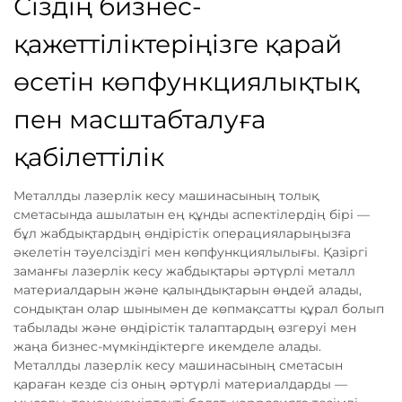
Сіздің бизнес-
қажеттіліктеріңізге қарай
өсетін көпфункциялықтық
пен масштабталуға
қабілеттілік
Металлды лазерлік кесу машинасының толық
сметасында ашылатын ең құнды аспектілердің бірі —
бұл жабдықтардың өндірістік операцияларыңызға
әкелетін тәуелсіздігі мен көпфункциялылығы. Қазіргі
заманғы лазерлік кесу жабдықтары әртүрлі металл
материалдарын және қалыңдықтарын өңдей алады,
сондықтан олар шынымен де көпмақсатты құрал болып
табылады және өндірістік талаптардың өзгеруі мен
жаңа бизнес-мүмкіндіктерге икемделе алады.
Металлды лазерлік кесу машинасының сметасын
қараған кезде сіз оның әртүрлі материалдарды —