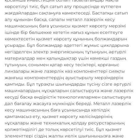
қосымша инвестиция болып табылатындар нақты
көрсетілуі тиіс, бұл сатып алу процесінде күтпеген
жағдайлардан сақтануға көмектеседі. Бастапқы сатып
алу құнынан басқа, сапалы металл лазерлік кесу
машинасының баға ұсынысы қызмет көрсету мерзімі
ішінде бір бөлшекке кететін нағыз құнын есептеуге
көмектесетін қызмет көрсету құнының болжамдарын
ұсырады. Бұл болжамдар әдеттегі жұмыс циклдарына
негізделген электр энергиясының тұтынуын, әртүрлі
материалдар мен қалыңдықтар үшін көмекші газдың
тұтынуын, сонымен қатар кесу тесіктері, қорғаныс
линзалары және лазерлік көз компоненттері сияқты
жанғыш компоненттердің ауыстырылу мерзімдерін
қамтиды. Бұл тұрақты шығындарды түсіну сізге әртүрлі
машиналардың нұсқаларын салыстыруға және лазерлік
кесуді басқа өндірістік технологиялармен салыстыруға
дәл бағалау жасауға мүмкіндік береді. Металл лазерлік
кесу машинасының баға ұсынысында кепілдік
қамтамасыз ету, қызмет көрсету келісімдерінің
нұсқалары және техникалық қолдау ресурстарының
қолжетімділігі де толық көрсетілуі тиіс. Бұл қызмет
элементтері сіздің жалпы иелік шығыныңызға және