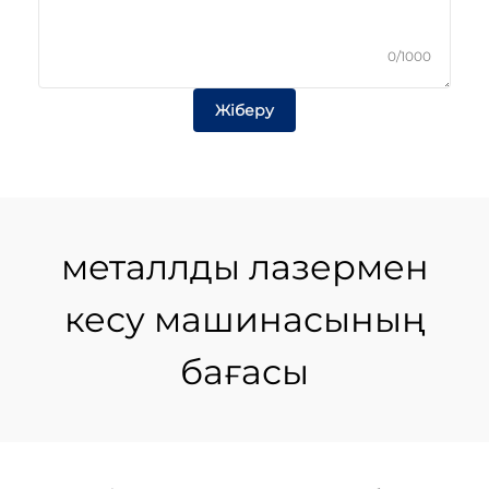
0/1000
Жіберу
металлды лазермен
кесу машинасының
бағасы