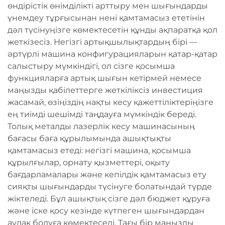
өндірістік өнімділікті арттыру мен шығындарды
үнемдеу тұрғысынан нені қамтамасыз ететінін
дәл түсінуңізге көмектесетін құнды ақпаратқа қол
жеткізесіз. Негізгі артықшылықтардың бірі —
әртүрлі машина конфигурацияларын қатар-қатар
салыстыру мүмкіндігі, ол сізге қосымша
функцияларға артық шығын кетірмей немесе
маңызды қабілеттерге жеткіліксіз инвестиция
жасамай, өзіңіздің нақты кесу қажеттіліктеріңізге
ең тиімді шешімді таңдауға мүмкіндік береді.
Толық металды лазерлік кесу машинасының
бағасы баға құрылымында ашықтықты
қамтамасыз етеді: негізгі машина, қосымша
құрылғылар, орнату қызметтері, оқыту
бағдарламалары және кепілдік қамтамасыз ету
сияқты шығындарды түсінуге болатындай түрде
жіктеледі. Бұл ашықтық сізге дәл бюджет құруға
және іске қосу кезінде күтпеген шығындардан
аулақ болуға көмектеседі. Тағы бір маңызды