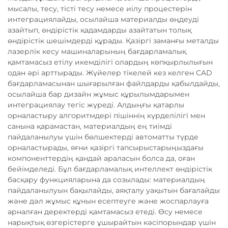
мысалы, тесу, тісті тесу немесе иілу процестерін
интеграциялайды, осылайша материалды өңдеуді
азайтып, өндірістік қадамдарды азайтатын толық
өндірістік шешімдерді құрады. Қазіргі заманғы металды
лазерлік кесу машиналарының бағдарламалық
қамтамасыз етілу икемділігі олардың көпқырлылығын
одан әрі арттырады. Жүйелер тікелей кез келген CAD
бағдарламасынан шығарылған файлдарды қабылдайды,
осылайша бар дизайн жұмыс құрылымдарымен
интеграциялау тегіс жүреді. Алдыңғы қатарлы
орналастыру алгоритмдері пішіннің күрделілігі мен
санына қарамастан, материалдың ең тиімді
пайдаланылуы үшін бөлшектерді автоматты түрде
орналастырады, яғни қазіргі тапсырыстарыңыздағы
компоненттердің қандай араласын болса да, оған
бейімделеді. Бұл бағдарламалық интеллект өндірістік
басқару функцияларына да созылады: материалдың
пайдаланылуын бақылайды, аяқталу уақытын бағалайды
және дәл жұмыс құнын есептеуге және жоспарлауға
арналған деректерді қамтамасыз етеді. Өсу немесе
нарықтық өзгерістерге ұшырайтын кәсіпорындар үшін