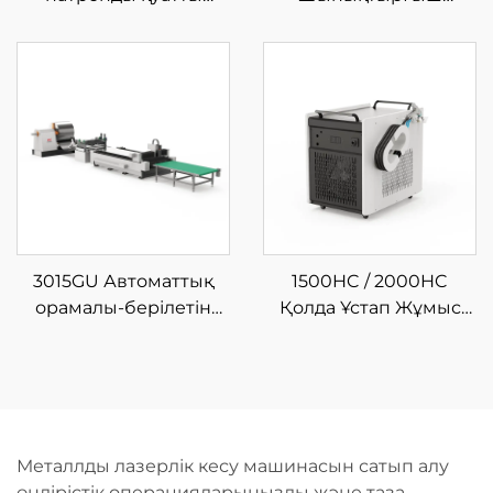
талшықты лазерлік
Лазерлі Кесу
түтік кесетін машина
Машинасы
3015GU Автоматтық
1500HC / 2000HC
орамалы-берілетін
Қолда Ұстап Жұмыс
металдық талшықты
Істеуге Арналған
лазерлік кесу өндіріс
Шынықтырғыш
желісі
Лазерлі Тазалау
Машинасы
Металлды лазерлік кесу машинасын сатып алу
өндірістік операцияларыңызды және таза