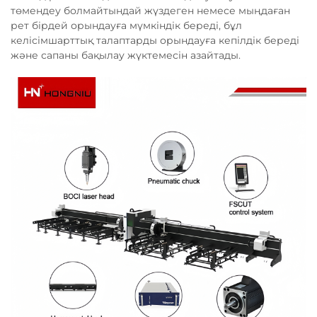
төмендеу болмайтындай жүздеген немесе мыңдаған
рет бірдей орындауға мүмкіндік береді, бұл
келісімшарттық талаптарды орындауға кепілдік береді
және сапаны бақылау жүктемесін азайтады.