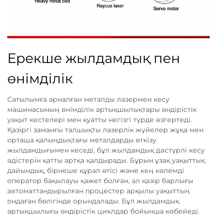
Ерекше жылдамдық пен
өнімділік
Сатылымға арналған металды лазермен кесу
машинасының өнімділік артықшылықтары өндірістік
уақыт кестелері мен қуатты негізгі түрде өзгертеді.
Қазіргі заманғы талшықты лазерлік жүйелер жұқа мен
орташа қалыңдықтағы металдарды өткізу
жылдамдығымен кеседі, бұл жылдамдық дәстүрлі кесу
әдістерін қатты артқа қалдырады. Бұрын ұзақ уақыттық
дайындық, бірнеше құрал өтісі және кең көлемді
оператор бақылауы қажет болған, ал қазір барлығы
автоматтандырылған процестер арқылы уақыттың
ондаған бөлігінде орындалады. Бұл жылдамдық
артықшылығы өндірістік циклдар бойынша көбейеді.