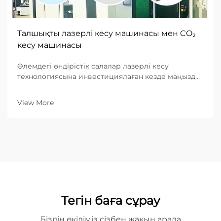
Талшықты лазерлі кесу машинасы мен CO₂
кесу машинасы
Әлемдегі өндірістік салалар лазерлі кесу
технологиясына инвестициялаған кезде маңызды
шешім қабылдауға мәжбүр: талшықты лазерлі
кесу машиналарын немесе дәстүрлі CO₂ лазерлі
View More
жүйелерді таңдау. Бұл таңдау өндіріс тиімділігіне,
жұмыс істеу процестеріне ...
Тегін баға сұрау
Біздің өкіліміз сізбен жақын арада