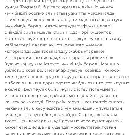
өзгеретін дизайндарды өңдейтін цехтар үшін өте
құнды. Тоқтамай, бір тапсырмадан екіншісіне өту
мүмкіндігі есепке алынатын уақытты максималды
пайдалануға және жоспарлау тиімділігін жақсартуға
мүмкіндік береді. Автоматтандыру функциялары
өнімділік артықшылықтарын одан әрі күшейтеді.
Көптеген жүйелерде автоматты жүктеу мен шығару
қабілеттері, паллет ауыстырғыштар немесе
материалдарды тасымалдау жабдықтарымен
интеграция қамтылады, бұл «қараңғы режимде»
(адамсыз) жұмыс істеуге мүмкіндік береді. Машина
үзілістер кезінде, сменалар ауысуы кезінде немесе
түнде де бөлшектерді өндіруді жалғастырады, ол кезде
еңбекақы шығындары әдетте жабдықтың тоқтатылуына
әкеледі. Бұл тәулік бойы жұмыс істеу потенциалы
инвестициялардың қайтарымын қолайлы уақытта
қамтамасыз етеді. Лазерлік кесудің контактсіз сипаты
механикалық кесу әдістерінің қиындығын туғызатын
құралдың тозуын болдырмайды. Сыртқы қырлары
түсетін пышақтардың қайрауы немесе ауыстырылуы
қажет емес, өлшемдік дәлдігін жоғалтатын тозған
қалыптар жоқ, жұмыс істеу барысында кесу сапасына