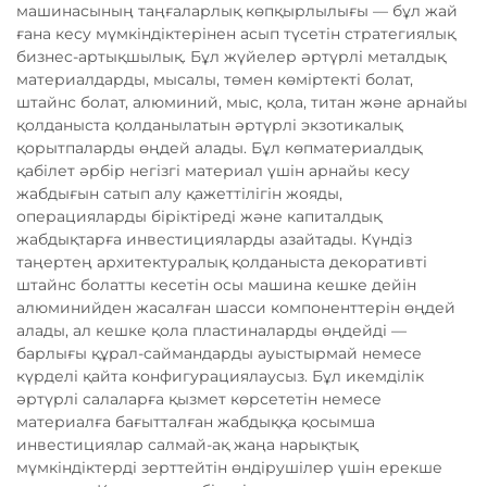
машинасының таңғаларлық көпқырлылығы — бұл жай
ғана кесу мүмкіндіктерінен асып түсетін стратегиялық
бизнес-артықшылық. Бұл жүйелер әртүрлі металдық
материалдарды, мысалы, төмен көміртекті болат,
штайнс болат, алюминий, мыс, қола, титан және арнайы
қолданыста қолданылатын әртүрлі экзотикалық
қорытпаларды өңдей алады. Бұл көпматериалдық
қабілет әрбір негізгі материал үшін арнайы кесу
жабдығын сатып алу қажеттілігін жояды,
операцияларды біріктіреді және капиталдық
жабдықтарға инвестицияларды азайтады. Күндіз
таңертең архитектуралық қолданыста декоративті
штайнс болатты кесетін осы машина кешке дейін
алюминийден жасалған шасси компоненттерін өңдей
алады, ал кешке қола пластиналарды өңдейді —
барлығы құрал-саймандарды ауыстырмай немесе
күрделі қайта конфигурациялаусыз. Бұл икемділік
әртүрлі салаларға қызмет көрсететін немесе
материалға бағытталған жабдыққа қосымша
инвестициялар салмай-ақ жаңа нарықтық
мүмкіндіктерді зерттейтін өндірушілер үшін ерекше