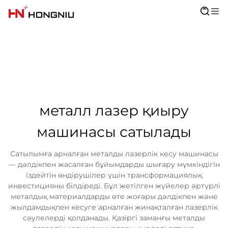
металл лазер қиыру
машинасы сатылады
Сатылымға арналған металды лазерлік кесу машинасы
— дәлдікпен жасалған бұйымдарды шығару мүмкіндігін
іздейтін өндірушілер үшін трансформациялық
инвестицияны білдіреді. Бұл жетілген жүйелер әртүрлі
металдық материалдарды өте жоғары дәлдікпен және
жылдамдықпен кесуге арналған жинақталған лазерлік
сәулелерді қолданады. Қазіргі заманғы металды