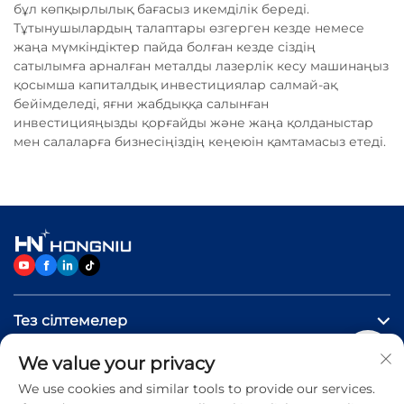
бұл көпқырлылық бағасыз икемділік береді.
Тұтынушылардың талаптары өзгерген кезде немесе
жаңа мүмкіндіктер пайда болған кезде сіздің
сатылымға арналған металды лазерлік кесу машинаңыз
қосымша капиталдық инвестициялар салмай-ақ
бейімделеді, яғни жабдыққа салынған
инвестицияңызды қорғайды және жаңа қолданыстар
мен салаларға бизнесіңіздің кеңеюін қамтамасыз етеді.
Тез сілтемелер
We value your privacy
Өнімдер
We use cookies and similar tools to provide our services.