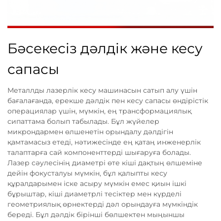
Бәсекесіз дәлдік және кесу
сапасы
Металлды лазерлік кесу машинасын сатып алу үшін
бағалағанда, ерекше дәлдік пен кесу сапасы өндірістік
операциялар үшін, мүмкін, ең трансформациялық
сипаттама болып табылады. Бұл жүйелер
микрондармен өлшенетін орындалу дәлдігін
қамтамасыз етеді, нәтижесінде ең қатаң инженерлік
талаптарға сай компоненттерді шығаруға болады.
Лазер сәулесінің диаметрі өте кіші дақтың өлшеміне
дейін фокусталуы мүмкін, бұл қалыпты кесу
құралдарымен іске асыру мүмкін емес қиын ішкі
бұрыштар, кіші диаметрлі тесіктер мен күрделі
геометриялық өрнектерді дәл орындауға мүмкіндік
береді. Бұл дәлдік бірінші бөлшектен мыңыншы