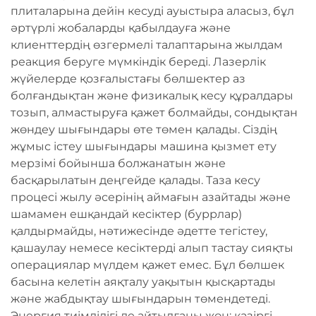
плиталарына дейін кесуді ауыстыра аласыз, бұл
әртүрлі жобаларды қабылдауға және
клиенттердің өзгермелі талаптарына жылдам
реакция беруге мүмкіндік береді. Лазерлік
жүйелерде қозғалыстағы бөлшектер аз
болғандықтан және физикалық кесу құралдары
тозып, алмастыруға қажет болмайды, сондықтан
жөндеу шығындары өте төмен қалады. Сіздің
жұмыс істеу шығындары машина қызмет ету
мерзімі бойынша болжанатын және
басқарылатын деңгейде қалады. Таза кесу
процесі жылу әсерінің аймағын азайтады және
шамамен ешқандай кесіктер (буррлар)
қалдырмайды, нәтижесінде әдетте тегістеу,
қашаулау немесе кесіктерді алып тастау сияқты
операциялар мүлдем қажет емес. Бұл бөлшек
басына келетін аяқталу уақытын қысқартады
және жабдықтау шығындарын төмендетеді.
Энергия тиімділігі де айтылғаны жөн: қазіргі