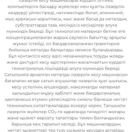
лазерлік кесу машиналары күрделі оптика,
компьютерлік басқару жүйелері мен қуатты лазерлік
көздерді үйлестіреді, нәтижесінде болат, алюминий,
мыс-қорғасын қорытпасы, мыс және басқа да металдық
субстраттарда таза, кесіндісіз кесінділер алуға
мүмкіндік береді. Бұл технология материал бетіне өте
концентрацияланған жарық сәулесін бағыттау арқылы
жұмыс істейді, ол бағдарламаланған траектория
бойынша металды балқытады немесе буландырады.
Бұл контактсіз кесу әдісі механикалық тозуды жояды
және дәстүрлі кесу әдістерімен жасалмайтын күрделі
геометриялық пішіндерді алуға мүмкіндік береді.
Сатылымға арналған металды лазерлік кесу машинасын
бағалаған кезде сатып алушылар лазерлік қуат шығысы,
кесу үстелінің өлшемдері, максималды материал
қалыңдығын өңдеу қабілеті және бағдарламалық
қамтамасыз етумен үйлесімділік сияқты бірнеше негізгі
техникалық сипаттамаларды ескеруі керек. Талшықты
лазерлік жүйелер CO₂-ге қарағанда тиімділігі жоғары
және қызмет көрсету талаптары төмен болғандықтан,
барынша кең таралып келеді. Бұл машиналардың
негізгі қызметтері тек түзу сызықты кесуден аспайды,