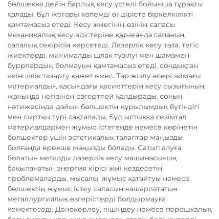
бөлшекке дейін барлық кесу үстелі бойынша тұрақты
қалады, бұл жоғары көлемді өндірісте біркелкілікті
қамтамасыз етеді. Кесу жиегінің өзінің сапасы
механикалық кесу әдістеріне қарағанда сапаның
сапалық секірісін көрсетеді. Лазерлік кесу таза, тегіс
жиектерді, минималды шлак түзілуі мен шамамен
буррлардың болмауын қамтамасыз етеді, сондықтан
екіншілік тазарту қажет емес. Тар жылу әсері аймағы
материалдың қасындағы қасиеттерін кесу сызығының
жанында негізінен өзгертпей қалдырады, соның
нәтижесінде дайын бөлшектің құрылымдық бүтіндігі
мен сыртқы түрі сақталады. Бұл ыстыққа сезімтал
материалдармен жұмыс істегенде немесе көрінетін
бөлшектер үшін эстетикалық талаптар маңызды
болғанда ерекше маңызды болады. Сатып алуға
болатын металды лазерлік кесу машинасының
бақыланатын энергия кірісі жиі кездесетін
проблемаларды, мысалы, жұмыс қатайтуы немесе
бөлшектің жұмыс істеу сапасын нашарлататын
металлургиялық өзгерістерді болдырмауға
көмектеседі. Дәнекерлеу, пішіндеу немесе порошкалық