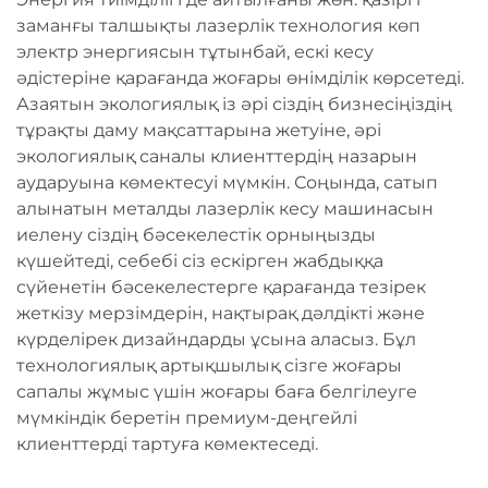
заманғы талшықты лазерлік технология көп
электр энергиясын тұтынбай, ескі кесу
әдістеріне қарағанда жоғары өнімділік көрсетеді.
Азаятын экологиялық із әрі сіздің бизнесіңіздің
тұрақты даму мақсаттарына жетуіне, әрі
экологиялық саналы клиенттердің назарын
аударуына көмектесуі мүмкін. Соңында, сатып
алынатын металды лазерлік кесу машинасын
иелену сіздің бәсекелестік орныңызды
күшейтеді, себебі сіз ескірген жабдыққа
сүйенетін бәсекелестерге қарағанда тезірек
жеткізу мерзімдерін, нақтырақ дәлдікті және
күрделірек дизайндарды ұсына аласыз. Бұл
технологиялық артықшылық сізге жоғары
сапалы жұмыс үшін жоғары баға белгілеуге
мүмкіндік беретін премиум-деңгейлі
клиенттерді тартуға көмектеседі.