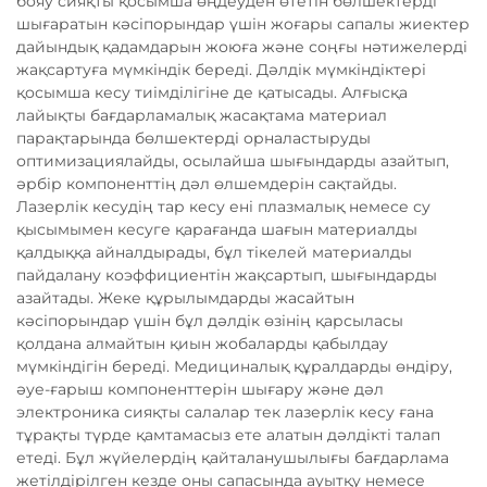
бояу сияқты қосымша өңдеуден өтетін бөлшектерді
шығаратын кәсіпорындар үшін жоғары сапалы жиектер
дайындық қадамдарын жоюға және соңғы нәтижелерді
жақсартуға мүмкіндік береді. Дәлдік мүмкіндіктері
қосымша кесу тиімділігіне де қатысады. Алғысқа
лайықты бағдарламалық жасақтама материал
парақтарында бөлшектерді орналастыруды
оптимизациялайды, осылайша шығындарды азайтып,
әрбір компоненттің дәл өлшемдерін сақтайды.
Лазерлік кесудің тар кесу ені плазмалық немесе су
қысымымен кесуге қарағанда шағын материалды
қалдыққа айналдырады, бұл тікелей материалды
пайдалану коэффициентін жақсартып, шығындарды
азайтады. Жеке құрылымдарды жасайтын
кәсіпорындар үшін бұл дәлдік өзінің қарсыласы
қолдана алмайтын қиын жобаларды қабылдау
мүмкіндігін береді. Медициналық құралдарды өндіру,
әуе-ғарыш компоненттерін шығару және дәл
электроника сияқты салалар тек лазерлік кесу ғана
тұрақты түрде қамтамасыз ете алатын дәлдікті талап
етеді. Бұл жүйелердің қайталанушылығы бағдарлама
жетілдірілген кезде оны сапасында ауытқу немесе