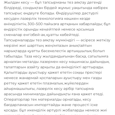
Жылдам кесу — бұл тапсырманы тез аяқтау дегенді
білдіреді, сондықтан бірдей жұмыс уақытында көбірек
тапсырыс өңдеуге болады. Өндірушілер дәстүрлі
кесуден лазерлік технологияға көшкен кезде
өнімділіктің 300–500 пайызға артқанын хабарлайды; бұл
өндірістік орынды кеңейтпей немесе қосымша
сменалар енгізбей-ақ қуатты көбейтеді.
Тапсырмаларды тез аяқтау мүмкіндігі — әсіресе жеткізу
мерзімі жиі шарттың жеңімпазын анықтайтын
нарықтарда қуатты бәсекелестік артықшылық болып
табылады. Таза кесу жылдамдығынан басқа, сатылымға
арналған металды лазермен кесу машинасы дайындық
талаптарын азайту арқылы да өнімділікті арттырады.
Қалыптарды ауыстыру қажет ететін соққы престері
немесе жанармай қоспаларын ауыстыру мен газды
реттеу қажет ететін плазмалық жүйелерден
айырмашылығы, лазерлік кесу әрбір тапсырма
арасында минималды дайындықты ғана қажет етеді.
Операторлар тек материалды орнатады, кесу
бағдарламасын импорттайды және процесті іске
қосады. Бұл икемділік әртүрлі жобаларды немесе жиі