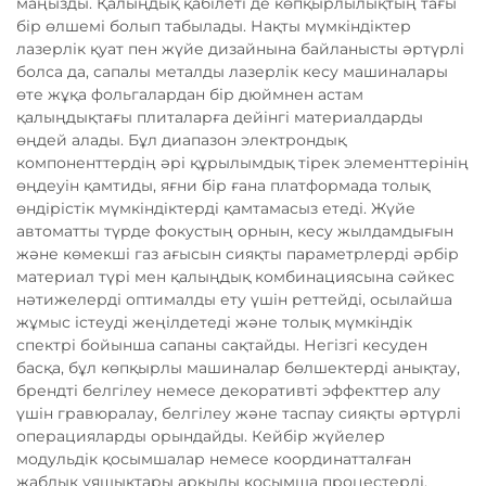
маңызды. Қалыңдық қабілеті де көпқырлылықтың тағы
бір өлшемі болып табылады. Нақты мүмкіндіктер
лазерлік қуат пен жүйе дизайнына байланысты әртүрлі
болса да, сапалы металды лазерлік кесу машиналары
өте жұқа фольгалардан бір дюймнен астам
қалыңдықтағы плиталарға дейінгі материалдарды
өңдей алады. Бұл диапазон электрондық
компоненттердің әрі құрылымдық тірек элементтерінің
өңдеуін қамтиды, яғни бір ғана платформада толық
өндірістік мүмкіндіктерді қамтамасыз етеді. Жүйе
автоматты түрде фокустың орнын, кесу жылдамдығын
және көмекші газ ағысын сияқты параметрлерді әрбір
материал түрі мен қалыңдық комбинациясына сәйкес
нәтижелерді оптималды ету үшін реттейді, осылайша
жұмыс істеуді жеңілдетеді және толық мүмкіндік
спектрі бойынша сапаны сақтайды. Негізгі кесуден
басқа, бұл көпқырлы машиналар бөлшектерді анықтау,
брендті белгілеу немесе декоративті эффекттер алу
үшін гравюралау, белгілеу және таспау сияқты әртүрлі
операцияларды орындайды. Кейбір жүйелер
модульдік қосымшалар немесе координатталған
жабдық ұяшықтары арқылы қосымша процестерді,