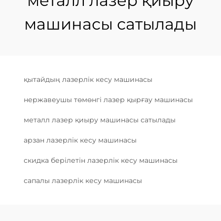
металл лазер қиыру
машинасы сатылады
қытайдың лазерлік кесу машинасы
нержавеушы төмөнгі лазер қырғау машинасы
металл лазер қиыру машинасы сатылады
арзан лазерлік кесу машинасы
скидка берілетін лазерлік кесу машинасы
сапалы лазерлік кесу машинасы