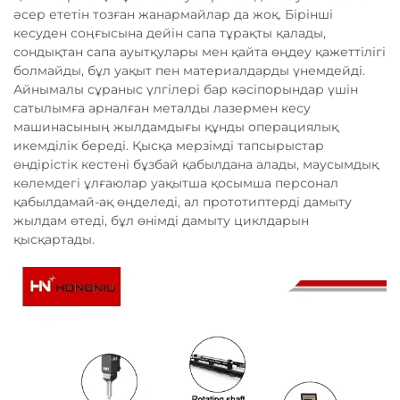
әсер ететін тозған жанармайлар да жоқ. Бірінші
кесуден соңғысына дейін сапа тұрақты қалады,
сондықтан сапа ауытқулары мен қайта өңдеу қажеттілігі
болмайды, бұл уақыт пен материалдарды үнемдейді.
Айнымалы сұраныс үлгілері бар кәсіпорындар үшін
сатылымға арналған металды лазермен кесу
машинасының жылдамдығы құнды операциялық
икемділік береді. Қысқа мерзімді тапсырыстар
өндірістік кестені бұзбай қабылдана алады, маусымдық
көлемдегі ұлғаюлар уақытша қосымша персонал
қабылдамай-ақ өңделеді, ал прототиптерді дамыту
жылдам өтеді, бұл өнімді дамыту циклдарын
қысқартады.