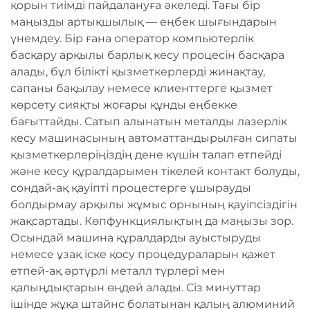
қорын тиімді пайдалануға әкеледі. Тағы бір
маңызды артықшылық — еңбек шығындарын
үнемдеу. Бір ғана оператор компьютерлік
басқару арқылы барлық кесу процесін басқара
алады, бұл білікті қызметкерлерді жинақтау,
сапаны бақылау немесе клиенттерге қызмет
көрсету сияқты жоғары құнды еңбекке
бағыттайды. Сатып алынатын металды лазерлік
кесу машинасының автоматтандырылған сипаты
қызметкерлеріңіздің дене күшін талап етпейді
және кесу құралдарымен тікелей контакт болуды,
сондай-ақ қауіпті процестерге ұшырауды
болдырмау арқылы жұмыс орнының қауіпсіздігін
жақсартады. Көпфункциялықтың да маңызы зор.
Осындай машина құралдарды ауыстыруды
немесе ұзақ іске қосу процедураларын қажет
етпей-ақ әртүрлі металл түрлері мен
қалыңдықтарын өңдей алады. Сіз минуттар
ішінде жұқа штайнс болатынан қалың алюминий