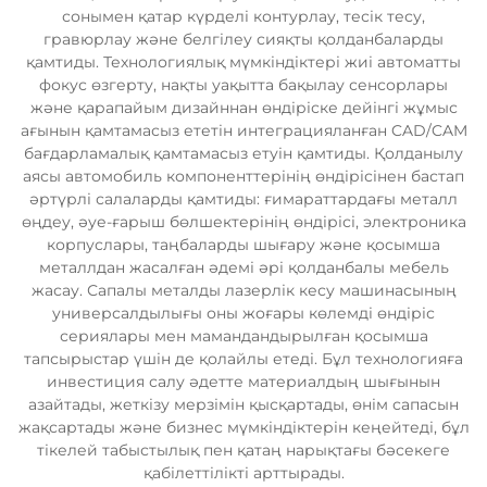
сонымен қатар күрделі контурлау, тесік тесу,
гравюрлау және белгілеу сияқты қолданбаларды
қамтиды. Технологиялық мүмкіндіктері жиі автоматты
фокус өзгерту, нақты уақытта бақылау сенсорлары
және қарапайым дизайннан өндіріске дейінгі жұмыс
ағынын қамтамасыз ететін интеграцияланған CAD/CAM
бағдарламалық қамтамасыз етуін қамтиды. Қолданылу
аясы автомобиль компоненттерінің өндірісінен бастап
әртүрлі салаларды қамтиды: ғимараттардағы металл
өңдеу, әуе-ғарыш бөлшектерінің өндірісі, электроника
корпуслары, таңбаларды шығару және қосымша
металлдан жасалған әдемі әрі қолданбалы мебель
жасау. Сапалы металды лазерлік кесу машинасының
универсалдылығы оны жоғары көлемді өндіріс
сериялары мен мамандандырылған қосымша
тапсырыстар үшін де қолайлы етеді. Бұл технологияға
инвестиция салу әдетте материалдың шығынын
азайтады, жеткізу мерзімін қысқартады, өнім сапасын
жақсартады және бизнес мүмкіндіктерін кеңейтеді, бұл
тікелей табыстылық пен қатаң нарықтағы бәсекеге
қабілеттілікті арттырады.