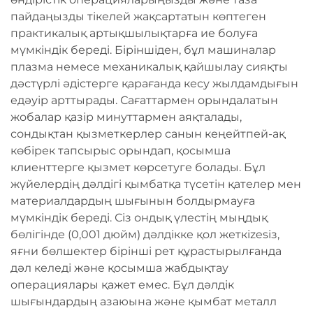
пайдаңызды тікелей жақсартатын көптеген
практикалық артықшылықтарға ие болуға
мүмкіндік береді. Біріншіден, бұл машиналар
плазма немесе механикалық қайшылау сияқты
дәстүрлі әдістерге қарағанда кесу жылдамдығын
едәуір арттырады. Сағаттармен орындалатын
жобалар қазір минуттармен аяқталады,
сондықтан қызметкерлер санын кеңейтпей-ақ
көбірек тапсырыс орындап, қосымша
клиенттерге қызмет көрсетуге болады. Бұл
жүйелердің дәлдігі қымбатқа түсетін қателер мен
материалдардың шығынын болдырмауға
мүмкіндік береді. Сіз ондық үлестің мыңдық
бөлігінде (0,001 дюйм) дәлдікке қол жеткіzesіз,
яғни бөлшектер бірінші рет құрастырылғанда
дәл келеді және қосымша жабдықтау
операциялары қажет емес. Бұл дәлдік
шығындардың азаюына және қымбат металл