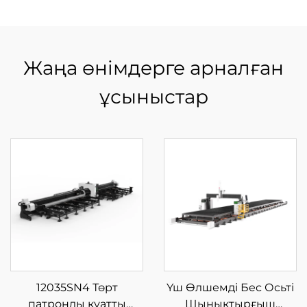
Жаңа өнімдерге арналған
ұсыныстар
12035SN4 Төрт
Үш Өлшемді Бес Осьті
патронды қуатты
Шынықтырғыш