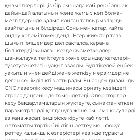
қызметкерлеріңіз бір сменада көбірек бөлшек
дайындай алатынын және жұмыс көп болған
мезгілдерінде қалып қойған тапсырмаларды
азайтатынын білдіреді. Сонымен қатар, қайта
өңдеу көлемі төмендейді. Егер жиектер таза
шығып, өлшемдер дәл сақталса, құрама
бөліктерді жинаған кезде қызметкерлер
шаңғылауға, тегістеуге және орындау қателерін
түзетуге кететін уақыт азаяды. Бұл тікелей еңбек
уақытын үнемдейді және жеткізу мерзімдеріне
деген сенімділікті арттырады. Ең соңғы дизайнды
CNC лазерлік кесу машинасы орнату кезіндегі
стресс деңгейін де төмендетеді. Операторлар
кесу бағдарламаларын жүктеуге, сынақтан өткен
параметрлерді қолдануға және сынама кесулерді
аз ғана жасап, өндіріске кіруге қабілетті.
Автоматты төртік биіктігін реттеу мен фокус
реттеу қалыңдық өзгерістері кезінде тұрақты