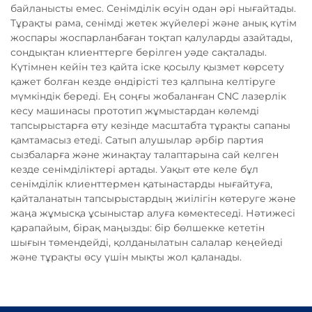
байланысты емес. Сенімділік өсуін одан әрі нығайтады.
Тұрақты рама, сенімді жетек жүйелері және анық күтім
жоспары жоспарланбаған тоқтап қалуларды азайтады,
сондықтан клиенттерге берілген уәде сақталады.
Күтімнен кейін тез қайта іске қосылу қызмет көрсету
қажет болған кезде өндірісті тез қалпына келтіруге
мүмкіндік береді. Ең соңғы жобаланған CNC лазерлік
кесу машинасы прототип жұмыстардан көлемді
тапсырыстарға өту кезінде масштабта тұрақты сапаны
қамтамасыз етеді. Сатып алушылар әрбір партия
сызбаларға және жинақтау талаптарына сай келген
кезде сенімділіктері артады. Уақыт өте келе бұл
сенімділік клиенттермен қатынастарды нығайтуға,
қайталанатын тапсырыстардың жиілігін көтеруге және
жаңа жұмысқа ұсыныстар алуға көмектеседі. Нәтижесі
қарапайым, бірақ маңызды: бір бөлшекке кететін
шығын төмендейді, қолданылатын салалар кеңейеді
және тұрақты өсу үшін мықты жол қаланады.