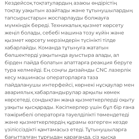
Кездейсоқ тоқтатулардың азаюы өндірістің
тоқтау уақытын азайтады және тұтынушылардың
тапсырыстарын жоспарлауды болжауға
мүмкіндік береді. Техникалық қызмет көрсету
жеңіл болады, себебі машина тозу күйін және
қызмет көрсету мерзімдерін түсінікті тілде
хабарлайды. Команда тұтынуға жататын
бөлшектерді уақытында ауыстыра алады, ал
бірден пайда болатын апаттарға реакция беруге
тура келмейді. Ең соңғы дизайнды CNC лазерлік
кесу машинасы операторларға таза
пайдаланушы интерфейсі, көрнекі нұсқаулар мен
авариялық хабарландырулар арқылы көмек
көрсетеді, сондықтан жаңа қызметкерлерді оқыту
уақыты қысқарады. Кәсіпкерлер үшін бұл бір ғана
тәжірибелі операторға тәуелділікті төмендетеді
және қызметкерлердің құрамы өзгерген кезде
үзіліссіздікті қамтамасыз етеді. Тұтынушыларға
бағытталған тұрғыдан қарағанда, сіз қысқа