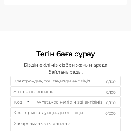
Тегін баға сұрау
Біздің өкіліміз сізбен жақын арада
байланысады.
0/100
0/100
Код
0/100
0/200