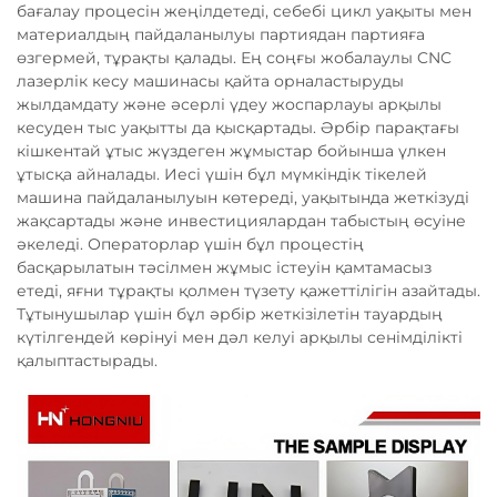
бағалау процесін жеңілдетеді, себебі цикл уақыты мен
материалдың пайдаланылуы партиядан партияға
өзгермей, тұрақты қалады. Ең соңғы жобалаулы CNC
лазерлік кесу машинасы қайта орналастыруды
жылдамдату және әсерлі үдеу жоспарлауы арқылы
кесуден тыс уақытты да қысқартады. Әрбір парақтағы
кішкентай ұтыс жүздеген жұмыстар бойынша үлкен
ұтысқа айналады. Иесі үшін бұл мүмкіндік тікелей
машина пайдаланылуын көтереді, уақытында жеткізуді
жақсартады және инвестициялардан табыстың өсуіне
әкеледі. Операторлар үшін бұл процестің
басқарылатын тәсілмен жұмыс істеуін қамтамасыз
етеді, яғни тұрақты қолмен түзету қажеттілігін азайтады.
Тұтынушылар үшін бұл әрбір жеткізілетін тауардың
күтілгендей көрінуі мен дәл келуі арқылы сенімділікті
қалыптастырады.