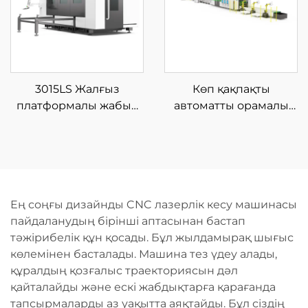
3015LS Жалғыз
Көп қақпақты
платформалы жабық
автоматты орамалы
шыны талшықты
талшықты лазерлік
лазерлі кесу
кесу машинасы
машинасы
Ең соңғы дизайнды CNC лазерлік кесу машинасы
пайдаланудың бірінші аптасынан бастап
тәжірибелік құн қосады. Бұл жылдамырақ шығыс
көлемінен басталады. Машина тез үдеу алады,
құралдың қозғалыс траекториясын дәл
қайталайды және ескі жабдықтарға қарағанда
тапсырмаларды аз уақытта аяқтайды. Бұл сіздің