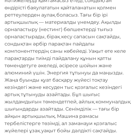
нәтижелерді қамтамасыз етеді, сондықтан
өндірісті баяулататын қайталанатын қолмен
реттеулерден аулақ боласыз. Тағы бір ірі
артықшылық — материалды үнемдеу. Ақылды
орналастыру (нестинг) бөлшектерді тығыз
орналастырады, бірақ кесу сапасын сақтайды,
сондықтан әрбір парақтан пайдалы
компоненттердің саны көбейеді. Уақыт өте келе
парақтарды тиімді пайдалану құнын қатты
төмендетуге әкеледі, әсіресе шойын және
алюминий үшін. Энергия тұтынуы да маңызды.
Жаңа буынды қуат басқару жүйесі тоқтау
кезіндегі және кесуден тыс қозғалыс кезіндегі
артық тұтынуды азайтады. Бұл шығыс
жылдамдығын төмендетпей, айлық коммуналдық
шығындарды азайтады. Сенімділік — тағы бір
айқын артықшылық. Машина рамасы
тербелістерге төзімді, ал заманауи қозғалыс
жүйелері ұзақ уақыт бойы дәлдікті сақтайды.