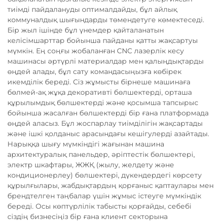
тиімді пайдалануды оптималдайды, бұл айлық
коммуналдық шығындарды төмендетуге көмектеседі.
Бір жыл ішінде бұл үнемдер қайталанатын
келісімшарттар бойынша пайданы қатты жақсартуы
мүмкін. Ең соңғы жобаланған CNC лазерлік кесу
машинасы әртүрлі материалдар мен қалыңдықтарды
өңдей алады, бұл сату командасыңызға көбірек
икемділік береді. Сіз жұмысты бірнеше машинаға
бөлмей-ақ жұқа декоративті бөлшектерді, орташа
құрылымдық бөлшектерді және қосымша тапсырыс
бойынша жасалған бөлшектерді бір ғана платформада
өңдей аласыз. Бұл жоспарлау тиімділігін жақсартады
және ішкі қолданыс арасындағы кешігулерді азайтады.
Нарыққа шығу мүмкіндігі жағынан машина
архитектуралық панельдер, әріптестік бөлшектері,
электр шкафтары, ЖЖҚ (жылу, желдету және
кондиционерлеу) бөлшектері, дүкендердегі көрсету
құрылғылары, жабдықтардың қорғаныс қаптаулары мен
брендтелген таңбалар үшін жұмыс істеуге мүмкіндік
береді. Осы көптүрлілік табысты қорғайды, себебі
сіздің бизнесіңіз бір ғана клиент секторына