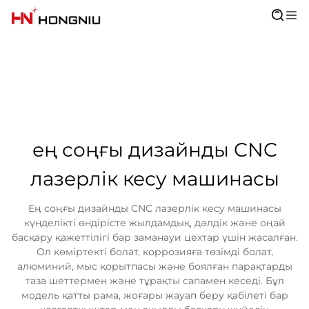
ең соңғы дизайнды CNC
лазерлік кесу машинасы
Ең соңғы дизайнды CNC лазерлік кесу машинасы
күнделікті өндірісте жылдамдық, дәлдік және оңай
басқару қажеттілігі бар заманауи цехтар үшін жасалған.
Ол көміртекті болат, коррозияға төзімді болат,
алюминий, мыс қорытпасы және боялған парақтарды
таза шеттермен және тұрақты сапамен кеседі. Бұл
модель қатты рама, жоғары жауап беру қабілеті бар