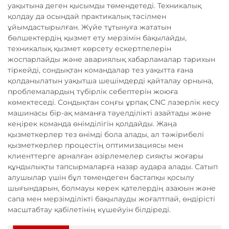
уақытына деген қысымды төмендетеді. Техникалық
қолдау да осындай практикалық тәсілмен
ұйымдастырылған. Жүйе тұтынуға жататын
бөлшектердің қызмет ету мерзімін бақылайды,
техникалық қызмет көрсету ескертпелерін
жоспарлайды және авариялық хабарламалар тарихын
тіркейді, сондықтан командалар тез уақытта ғана
қолданылатын уақытша шешімдерді қайталау орнына,
проблемалардың түбірлік себептерін жоюға
көмектеседі. Сондықтан соңғы ұрпақ CNC лазерлік кесу
машинасы бір-ақ маманға тәуелділікті азайтады және
кеңірек команда өнімділігін қолдайды. Жаңа
қызметкерлер тез өнімді бола алады, ал тәжірибелі
қызметкерлер процестің оптимизациясы мен
клиенттерге арналған әзірлемелер сияқты жоғары
құндылықты тапсырмаларға назар аудара алады. Сатып
алушылар үшін бұл төмендеген бастапқы қосылу
шығындарын, болмауы керек қателердің азаюын және
сапа мен мерзімділікті бақылауды жоғалтпай, өндірісті
масштабтау қабілетінің күшейуін білдіреді.