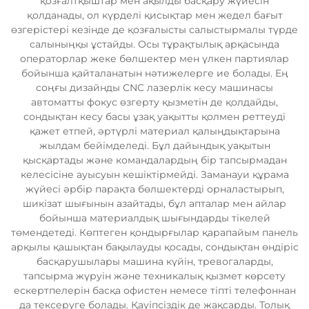
қозғалтқыштар мен ақылды басқару жүйесін
қолданады, ол күрделі қисықтар мен жедел бағыт
өзгерістері кезінде де қозғалысты салыстырмалы түрде
салыныңқы ұстайды. Осы тұрақтылық арқасында
операторлар жеке бөлшектер мен үлкен партиялар
бойынша қайталанатын нәтижелерге ие болады. Ең
соңғы дизайнды CNC лазерлік кесу машинасы
автоматты фокус өзгерту қызметін де қолдайды,
сондықтан кесу басы ұзақ уақытты қолмен реттеуді
қажет етпей, әртүрлі материал қалыңдықтарына
жылдам бейімделеді. Бұл дайындық уақытын
қысқартады және командалардың бір тапсырмадан
келесісіне ауысуын кешіктірмейді. Заманауи құрама
жүйесі әрбір парақта бөлшектерді орналастырып,
шикізат шығынын азайтады, бұл апталар мен айлар
бойынша материалдық шығындарды тікелей
төмендетеді. Көптеген қондырғылар қарапайым панель
арқылы қашықтан бақылауды қосады, сондықтан өндіріс
басқарушылары машина күйін, тревогаларды,
тапсырма жүруін және техникалық қызмет көрсету
ескертпелерін басқа офистен немесе тіпті телефоннан
да тексеруге болады. Қауіпсіздік де жақсарды. Толық