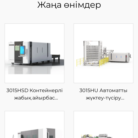
Жаңа өнімдер
3015HSD Контейнерлі
3015HU Автоматты
жабық айырбас
жүктеу-түсіру
платформалы шыны
материал қоймасы бар
талшықты лазерлі кесу
жабық типті шыны
машинасы
талшықты лазерлі кесу
машинасы