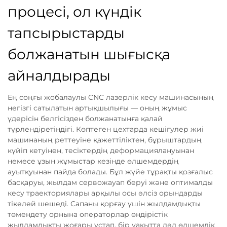
процесі, ол күндік
тапсырыстарды
болжанатын шығысқа
айналдырады
Ең соңғы жобалаулы CNC лазерлік кесу машинасының
негізгі сатылатын артықшылығы — оның жұмыс
үдерісін белгісізден болжанатынға қалай
түрлендіретіндігі. Көптеген цехтарда кешігулер жиі
машинаның реттеуіне қажеттіліктен, бұрыштардың
күйіп кетуінен, тесіктердің деформациялануынан
немесе ұзын жұмыстар кезінде өлшемдердің
ауытқуынан пайда болады. Бұл жүйе тұрақты қозғалыс
басқаруы, жылдам сервожауап беруі және оптималды
кесу траекториялары арқылы осы әлсіз орындарды
тікелей шешеді. Сапаны қорғау үшін жылдамдықты
төмендету орнына операторлар өндірістік
жылдамдықты жоғары ұстап, бір уақытта дәл өлшемдік