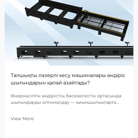
Талшықты лазерлі кесу машиналары өндіріс
шығындарын қалай азайтады?
Өнеркәсіптік өндірістің бәсекелестік ортасында
шығындарды оптималдау — қиыншылықтарға
ұшырап жатқан цех пен нарықта алдыңғы қатарда
тұрған кәсіпорын арасындағы көпір болып
View More
табылады. Металл өңдеуге маманданған B2B
компаниялар үшін өндіріс орнындағы жабдықтар...