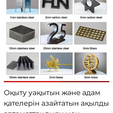
Оқыту уақытын және адам
қателерін азайтатын ақылды