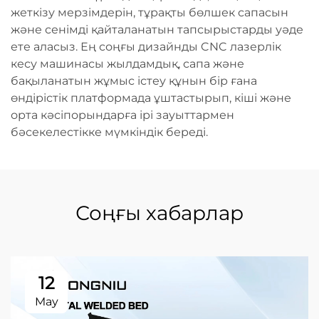
жеткізу мерзімдерін, тұрақты бөлшек сапасын
және сенімді қайталанатын тапсырыстарды уәде
ете аласыз. Ең соңғы дизайнды CNC лазерлік
кесу машинасы жылдамдық, сапа және
бақыланатын жұмыс істеу құнын бір ғана
өндірістік платформада ұштастырып, кіші және
орта кәсіпорындарға ірі зауыттармен
бәсекелестікке мүмкіндік береді.
Соңғы хабарлар
12
May