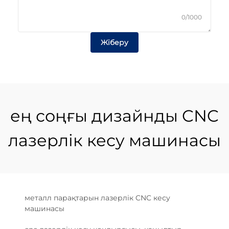
0/1000
Жіберу
ең соңғы дизайнды CNC
лазерлік кесу машинасы
металл парақтарын лазерлік CNC кесу
машинасы