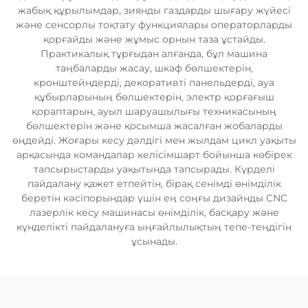
жабық құрылымдар, зиянды газдарды шығару жүйесі
және сенсорлы тоқтату функциялары операторларды
қорғайды және жұмыс орнын таза ұстайды.
Практикалық тұрғыдан алғанда, бұл машина
таңбаларды жасау, шкаф бөлшектерін,
кронштейндерді, декоративті панельдерді, ауа
құбырларының бөлшектерін, электр қорғағыш
қораптарын, ауыл шаруашылығы техникасының
бөлшектерін және қосымша жасалған жобаларды
өңдейді. Жоғары кесу дәлдігі мен жылдам цикл уақыты
арқасында командалар келісімшарт бойынша көбірек
тапсырыстарды уақытында тапсырады. Күрделі
пайдалану қажет етпейтін, бірақ сенімді өнімділік
беретін кәсіпорындар үшін ең соңғы дизайнды CNC
лазерлік кесу машинасы өнімділік, басқару және
күнделікті пайдалануға ыңғайлылықтың тепе-теңдігін
ұсынады.