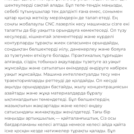
шектеулерді сақтай алады. Бұл тепе-теңдік маңызды,
себебі тұтынушылар тек дәлдікті ғана емес, сонымен
қатар қысқа жеткізу мерзімдерін де талап етеді. Ең
соңғы жобалаулы CNC лазерлік кесу машинасы сізге екі
талапты да бір уақытта орындауға көмектеседі. Ол түзу
кесулерді, кішкентай элементтерді және күрделі
контурларды тұрақты жиек сапасымен орындайды,
сондықтан бөлшектерді иілу, дәнекерлеу және бояуға
аз түзетумен өткізуге болады. Практикалық тұрғыдан
алғанда, сіздің тобыңыз ақауларды түзетуге аз уақыт
жұмсайды және сатылатын өнімдерді өндіруге көбірек
уақыт жұмсайды. Машина интеллектуалды тесу мен
траекторияларды реттеуді де қолдайды. Ол кесуді
ақылды орындардан бастайды, жылу концентрациясын
азайтады және жұқа материалдарда бұралу
ықтималдығын төмендетеді. Бұл бөлшектердің
жазықтығын жақсартады және келесі өңдеу
сатысындағы жинақтауды жеңілдетеді. Тағы бір
маңызды артықшылық — қайталанғыштық. Сіз осы
бағдарламаны келесі аптада немесе келесі айда қайта
іске қосқан кезде нәтижелер тұрақты қалады. Бұл