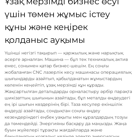
Ұзақ мерзімді бизнес өсуі
үшін төмен жұмыс істеу
құны және кеңірек
қолданыс ауқымы
Үшінші негізгі тақырып — қаржылық және нарықтық
әсерге арналған. Машина — бұл тек техникалық актив
емес, сонымен қатар бизнес-шешім. Ең соңғы
жобаланған CNC лазерлік кесу машинасы операциялық
шығындарды азайтып, қабылданатын жұмыстардың
көлемін кеңейтіп, ұзақ мерзімді құн құрады.
Жақсартылған детальдарды орналастыру әрбір парақта
шикізаттың шығынын азайтады, бұл металды өңдеудегі
ең ірі шығын көздерінің бірі. Таза кесулер екіншілік
өңдеуді азайтады, сондықтан соңғы өңдеу
кезеңдеріндегі еңбек уақыты мен құралдардың тозуы
да төмендейді. Энергияны басқару да маңызды. Жаңа
буын жүйелері тұрақты жағдайларда және
бақыланатын қозғалыс кезінде электр энергиясын