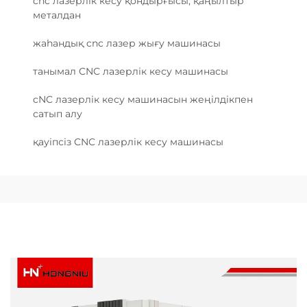
cnc лазерлік кесу қондырғысы, қаңылтыр
металдан
жаһандық cnc лазер жығу машинасы
танымал CNC лазерлік кесу машинасы
cNC лазерлік кесу машинасын жеңілдікпен
сатып алу
қауіпсіз CNC лазерлік кесу машинасы