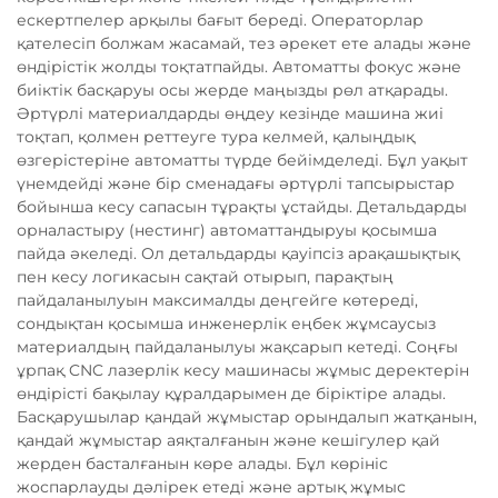
ескертпелер арқылы бағыт береді. Операторлар
қателесіп болжам жасамай, тез әрекет ете алады және
өндірістік жолды тоқтатпайды. Автоматты фокус және
биіктік басқаруы осы жерде маңызды рөл атқарады.
Әртүрлі материалдарды өңдеу кезінде машина жиі
тоқтап, қолмен реттеуге тура келмей, қалыңдық
өзгерістеріне автоматты түрде бейімделеді. Бұл уақыт
үнемдейді және бір сменадағы әртүрлі тапсырыстар
бойынша кесу сапасын тұрақты ұстайды. Детальдарды
орналастыру (нестинг) автоматтандыруы қосымша
пайда әкеледі. Ол детальдарды қауіпсіз арақашықтық
пен кесу логикасын сақтай отырып, парақтың
пайдаланылуын максималды деңгейге көтереді,
сондықтан қосымша инженерлік еңбек жұмсаусыз
материалдың пайдаланылуы жақсарып кетеді. Соңғы
ұрпақ CNC лазерлік кесу машинасы жұмыс деректерін
өндірісті бақылау құралдарымен де біріктіре алады.
Басқарушылар қандай жұмыстар орындалып жатқанын,
қандай жұмыстар аяқталғанын және кешігулер қай
жерден басталғанын көре алады. Бұл көрініс
жоспарлауды дәлірек етеді және артық жұмыс