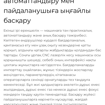
автоматтандыру мен
пайдаланушыға ыңғайлы
басқару
Екінші ірі ерекшелік — машинаға тән практикалық
автоматтандыру және анық басқару тәжірибесі.
Көптеген өндірушілер күрделі бағдарламалық
қамтамасыз ету мен ұзақ оқыту кезеңдеріне қатты
қорқып, алдыңғы қатарлы жабдықтарды қолданудан бас
тартады. Соңғы ұрпақ CNC лазерлік кесу машинасы осы
қорқынышты шешеді, себебі оның интерфейсі нақты
цехтағы жұмыстарға негізделген. Бағдарламаларды
импорттау оңайлаған, жұмыс тізімдерін жоспарлау
жеңілдеген, параметрлердің кітапханасы
операторларға сенімді орнатуларды тез таңдауға
көмектеседі. Бұл жиі қалдықтарға әкелетін дұрыс емес
жылдамдық, дұрыс емес газ немесе дұрыс емес фокус
мәндерін таңдау қаупін төмендетеді. Басқару жүйесі
пайдаланушыларға көрінетін нұсқаулар, жағдай
көрсеткіштері және тікелей тілде түсіндірілетін