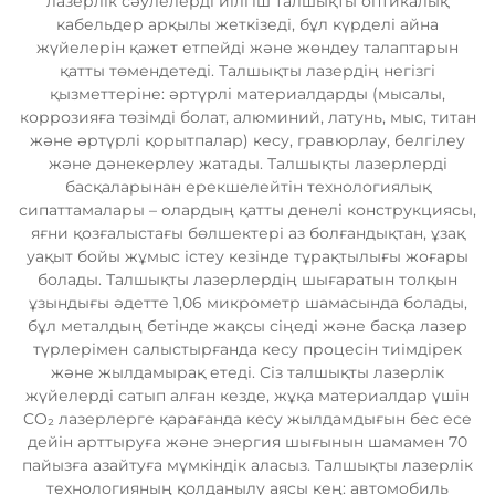
лазерлік сәулелерді иілгіш талшықты оптикалық
кабельдер арқылы жеткізеді, бұл күрделі айна
жүйелерін қажет етпейді және жөндеу талаптарын
қатты төмендетеді. Талшықты лазердің негізгі
қызметтеріне: әртүрлі материалдарды (мысалы,
коррозияға төзімді болат, алюминий, латунь, мыс, титан
және әртүрлі қорытпалар) кесу, гравюрлау, белгілеу
және дәнекерлеу жатады. Талшықты лазерлерді
басқаларынан ерекшелейтін технологиялық
сипаттамалары – олардың қатты денелі конструкциясы,
яғни қозғалыстағы бөлшектері аз болғандықтан, ұзақ
уақыт бойы жұмыс істеу кезінде тұрақтылығы жоғары
болады. Талшықты лазерлердің шығаратын толқын
ұзындығы әдетте 1,06 микрометр шамасында болады,
бұл металдың бетінде жақсы сіңеді және басқа лазер
түрлерімен салыстырғанда кесу процесін тиімдірек
және жылдамырақ етеді. Сіз талшықты лазерлік
жүйелерді сатып алған кезде, жұқа материалдар үшін
CO₂ лазерлерге қарағанда кесу жылдамдығын бес есе
дейін арттыруға және энергия шығынын шамамен 70
пайызға азайтуға мүмкіндік аласыз. Талшықты лазерлік
технологияның қолданылу аясы кең: автомобиль