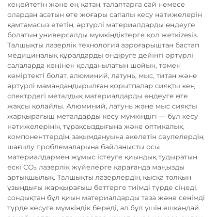
кеңейтетін және ең қатаң талаптарға сай немесе
олардан асатын өте жоғары сапалы кесу нәтижелерін
қамтамасыз ететін, әртүрлі материалдарды өңдеуге
болатын универсалды мүмкіндіктерге қол жеткіzesіз.
Талшықты лазерлік технология аэроғарыштан бастап
медициналық құралдарды өндіруге дейінгі әртүрлі
салаларда кеңінен қолданылатын шойын, төмен
көміртекті болат, алюминий, латунь, мыс, титан және
әртүрлі мамандандырылған қорытпалар сияқты кең
спектрдегі металдық материалдарды өңдеуге өте
жақсы қолайлы. Алюминий, латунь және мыс сияқты
жарқырағыш металдарды кесу мүмкіндігі — бұл кесу
нәтижелерінің тұрақсыздығына және оптикалық
компоненттердің зақымдануына әкелетін сәулелердің
шағылу проблемаларына байланысты осы
материалдармен жұмыс істеуге қиындық тудыратын
ескі CO₂ лазерлік жүйелерге қарағанда маңызды
артықшылық. Талшықты лазерлердің қысқа толқын
ұзындығы жарқырағыш беттерге тиімді түрде сіңеді,
сондықтан бұл қиын материалдарды таза және сенімді
түрде кесуге мүмкіндік береді, ал бұл үшін ешқандай