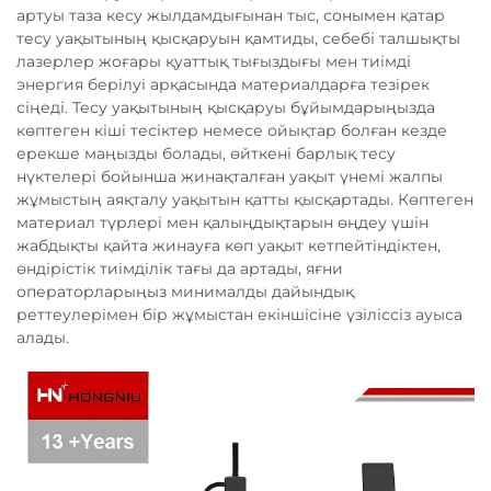
артуы таза кесу жылдамдығынан тыс, сонымен қатар
тесу уақытының қысқаруын қамтиды, себебі талшықты
лазерлер жоғары қуаттық тығыздығы мен тиімді
энергия берілуі арқасында материалдарға тезірек
сіңеді. Тесу уақытының қысқаруы бұйымдарыңызда
көптеген кіші тесіктер немесе ойықтар болған кезде
ерекше маңызды болады, өйткені барлық тесу
нүктелері бойынша жинақталған уақыт үнемі жалпы
жұмыстың аяқталу уақытын қатты қысқартады. Көптеген
материал түрлері мен қалыңдықтарын өңдеу үшін
жабдықты қайта жинауға көп уақыт кетпейтіндіктен,
өндірістік тиімділік тағы да артады, яғни
операторларыңыз минималды дайындық
реттеулерімен бір жұмыстан екіншісіне үзіліссіз ауыса
алады.