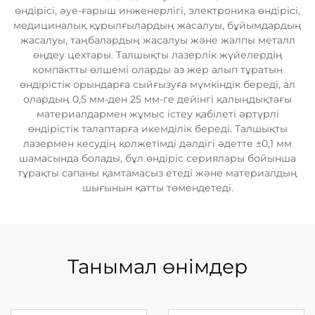
өндірісі, әуе-ғарыш инженерлігі, электроника өндірісі,
медициналық құрылғылардың жасалуы, бұйымдардың
жасалуы, таңбалардың жасалуы және жалпы металл
өңдеу цехтары. Талшықты лазерлік жүйелердің
компактты өлшемі оларды аз жер алып тұратын
өндірістік орындарға сыйғызуға мүмкіндік береді, ал
олардың 0,5 мм-ден 25 мм-ге дейінгі қалыңдықтағы
материалдармен жұмыс істеу қабілеті әртүрлі
өндірістік талаптарға икемділік береді. Талшықты
лазермен кесудің қолжетімді дәлдігі әдетте ±0,1 мм
шамасында болады, бұл өндіріс сериялары бойынша
тұрақты сапаны қамтамасыз етеді және материалдың
шығынын қатты төмендетеді.
Танымал өнімдер