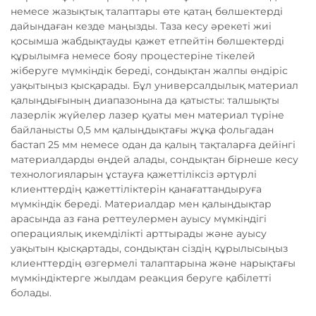
немесе жазықтық талаптары өте қатаң бөлшектерді
дайындаған кезде маңызды. Таза кесу әрекеті жиі
қосымша жабдықтауды қажет етпейтін бөлшектерді
құрылымға немесе бояу процестеріне тікелей
жіберуге мүмкіндік береді, сондықтан жалпы өндіріс
уақытыңыз қысқарады. Бұл универсалдылық материал
қалыңдығының диапазонына да қатысты: талшықты
лазерлік жүйелер лазер қуаты мен материал түріне
байланысты 0,5 мм қалыңдықтағы жұқа фольгадан
бастап 25 мм немесе одан да қалың тақталарға дейінгі
материалдарды өңдей алады, сондықтан бірнеше кесу
технологияларын ұстауға қажеттіліксіз әртүрлі
клиенттердің қажеттіліктерін қанағаттандыруға
мүмкіндік береді. Материалдар мен қалыңдықтар
арасында аз ғана реттеулермен ауысу мүмкіндігі
операциялық икемділікті арттырады және ауысу
уақытын қысқартады, сондықтан сіздің құрылысыңыз
клиенттердің өзгермелі талаптарына және нарықтағы
мүмкіндіктерге жылдам реакция беруге қабілетті
болады.