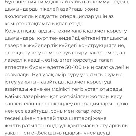
Бұл энергия тиімділігі ай сайынғы коммуналдық
шығындарды тікелей азайтады және
экологиялық сауатты операциялар үшін аз
көміртек тоқтамға ықпал етеді.
Қозғалтқыштардың техникалық қызмет көрсету
шығындары күрт төмендейді, өйткені талшықты
лазерлік жүйелер тік күйдегі конструкцияға ие,
оларды түзету немесе ауыстыру қажет емес, ал
лазерлік көздің өзі қызмет көрсетуді талап
етпестен бұрын әдетте 50-100 мың сағатқа дейін
созылады. Бұл ұзақ өмір сүру ұзақтығы жұмыс
істеу уақытын азайтады, қызмет көрсетуді
азайтады және өнімділікті тегіс ұстап отырады.
Қабық лазерімен қол жеткізілген жоғары кесу
сапасы екінші реттік өңдеу операцияларын жою
немесе азайтуды, сонымен қатар кесу
төсенішінен тікелей таза шеттерді және
жылтыратылған өңдеуді қамтамасыз ету арқылы
уақыт пен еңбек шығындарын үнемдеуді