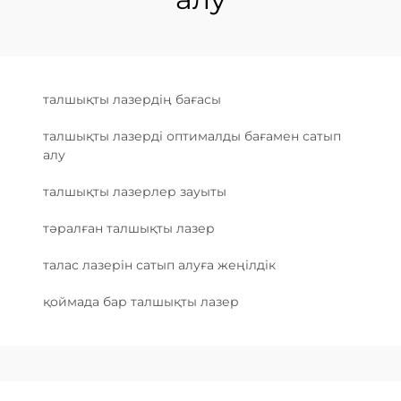
талшықты лазердің бағасы
талшықты лазерді оптималды бағамен сатып
алу
талшықты лазерлер зауыты
тәралған талшықты лазер
талас лазерін сатып алуға жеңілдік
қоймада бар талшықты лазер