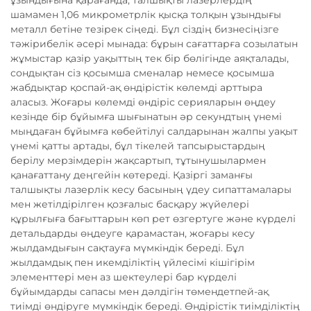
ұзындығына қарағанда, талшықты лазерлердің
шамамен 1,06 микрометрлік қысқа толқын ұзындығы
металл бетіне тезірек сіңеді. Бұл сіздің бизнесіңізге
тәжірибелік әсері мынада: бұрын сағаттарға созылатын
жұмыстар қазір уақыттың тек бір бөлігінде аяқталады,
сондықтан сіз қосымша сменалар немесе қосымша
жабдықтар қоспай-ақ өндірістік көлемді арттыра
аласыз. Жоғары көлемді өндіріс серияларын өңдеу
кезінде бір бұйымға шығынатын әр секундтың үнемі
мыңдаған бұйымға көбейтілуі салдарынан жалпы уақыт
үнемі қатты артады, бұл тікелей тапсырыстардың
берілу мерзімдерін жақсартып, тұтынушылармен
қанағаттану деңгейін көтереді. Қазіргі заманғы
талшықты лазерлік кесу басының үдеу сипаттамалары
мен жетілдірілген қозғалыс басқару жүйелері
құрылғыға бағыттарын көп рет өзгертуге және күрделі
детальдарды өңдеуге қарамастан, жоғары кесу
жылдамдығын сақтауға мүмкіндік береді. Бұл
жылдамдық пен икемділіктің үйлесімі кішігірім
элементтері мен аз шектеулері бар күрделі
бұйымдарды сапасы мен дәлдігін төмендетпей-ақ
тиімді өндіруге мүмкіндік береді. Өндірістік тиімділіктің