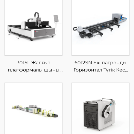
3015L Жалғыз
6012SN Екі патронды
платформалы шыны
Горизонтал Түтік Кесу
талшықты лазерлі кесу
Машинасы Жартылай
машинасы
Автоматты Жүктеумен