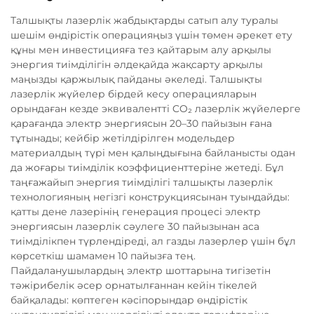
Талшықты лазерлік жабдықтарды сатып алу туралы
шешім өндірістік операцияңыз үшін төмен әрекет ету
құны мен инвестицияға тез қайтарым алу арқылы
энергия тиімділігін әлдеқайда жақсарту арқылы
маңызды қаржылық пайданы әкеледі. Талшықты
лазерлік жүйелер бірдей кесу операцияларын
орындаған кезде эквивалентті CO₂ лазерлік жүйелерге
қарағанда электр энергиясын 20–30 пайызын ғана
тұтынады; кейбір жетілдірілген модельдер
материалдың түрі мен қалыңдығына байланысты одан
да жоғары тиімділік коэффициенттеріне жетеді. Бұл
таңғажайып энергия тиімділігі талшықты лазерлік
технологияның негізгі конструкциясынан туындайды:
қатты дене лазерінің генерация процесі электр
энергиясын лазерлік сәулеге 30 пайызынан аса
тиімділікпен түрлендіреді, ал газды лазерлер үшін бұл
көрсеткіш шамамен 10 пайызға тең.
Пайдаланушылардың электр шоттарына тигізетін
тәжірибелік әсер орнатылғаннан кейін тікелей
байқалады: көптеген кәсіпорындар өндірістік