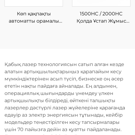
Көп қақпақты
1500HC / 2000HC
автоматты орамалы
Қолда Ұстап Жұмыс
талшықты лазерлік
Істеуге Арналған
кесу машинасы
Шынықтырғыш
Лазерлі Тазалау
Машинасы
Қабық лазер технологиясын сатып алған кезде
алатын артықшылықтарыңыз қарапайым кесу
мүмкіндіктерінен асып түсіп, бизнеске оң әсер
ететін нақты пайдаға айналады. Ең алдымен,
операциялық шығындарды үнемдеу үлкен
артықшылықты білдіреді, өйткені талшықты
лазерлер дәстүрлі лазер жүйелеріне қарағанда
едәуір аз электр энергиясын тұтынады, кейбір
модельдер теңестірілген кесу тапсырмалары
үшін 70 пайызға дейін аз қуатты пайдаланады.