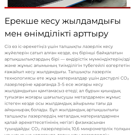
Ерекше кесу жылдамдығы
мен өнімділікті арттыру
Сіз өз іс-әрекетіңіз үшін талшықты лазерлік кесу
жүйелерін сатып алған кезде, ең бірінші байқалатын
артықшылықтардың бірі — өндірістік мүмкіндіктеріңізді
және жұмыс ағымының тиімділігін түбегейлі өзгертетін
ғажайып кесу жылдамдығы. Талшықты лазерлік
технологиясы өте жұқа материалдар үшін дәстүрлі CO₂
лазерлеріне қарағанда 3–5 есе жоғары кесу
жылдамдығын қамтамасыз етеді; ал бұрын қиындық
туғызған жоғары шағылысушы металдармен жұмыс
істеген кезде осы жылдамдық айырымы тағы да
айқынырақ болады. Бұл жылдамдық артықшылығы
талшықты лазерлердің металдық материалдармен
қалай әрекеттесетінінің негізгі физикасынан
туындайды: CO₂ лазерлерінің 10,6 микрометрлік толқын