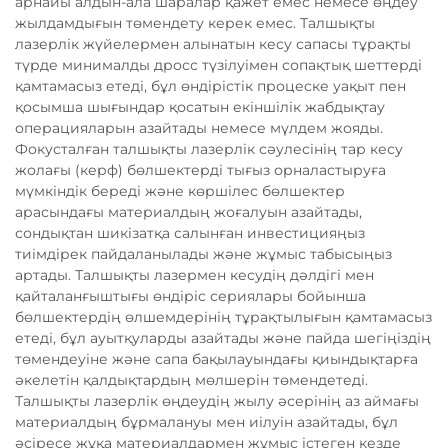
арнайы алдын-ала шаралар қажет емес немесе өңдеу
жылдамдығын төмендету керек емес. Талшықты
лазерлік жүйелермен алынатын кесу сапасы тұрақты
түрде минималды дросс түзілуімен сопақтық шеттерді
қамтамасыз етеді, бұл өндірістік процеске уақыт пен
қосымша шығындар қосатын екіншілік жабдықтау
операцияларын азайтады немесе мүлдем жояды.
Фокусталған талшықты лазерлік сәулесінің тар кесу
жолағы (керф) бөлшектерді тығыз орналастыруға
мүмкіндік береді және көршілес бөлшектер
арасындағы материалдың жоғалуын азайтады,
сондықтан шикізатқа салынған инвестицияңыз
тиімдірек пайдаланылады және жұмыс табысыңыз
артады. Талшықты лазермен кесудің дәлдігі мен
қайталанғыштығы өндіріс сериялары бойынша
бөлшектердің өлшемдерінің тұрақтылығын қамтамасыз
етеді, бұл ауытқуларды азайтады және пайда шегіңіздің
төмендеуіне және сапа бақылауындағы қиындықтарға
әкелетін қалдықтардың мөлшерін төмендетеді.
Талшықты лазерлік өңдеудің жылу әсерінің аз аймағы
материалдың бұрмалануы мен иілуін азайтады, бұл
әсіресе жұқа материалдармен жұмыс істеген кезде