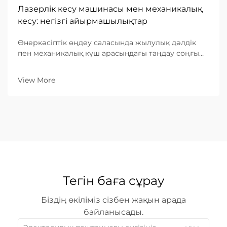
Лазерлік кесу машинасы мен механикалық
кесу: негізгі айырмашылықтар
Өнеркәсіптік өңдеу саласында жылулық дәлдік
пен механикалық күш арасындағы таңдау соңғы
өнімнің тиімділігін, құнын және сапасын
анықтайды. Ондаған жылдар бойы механикалық
View More
кесу — қайшылар, соққыштар сияқты физикалық
құралдарды пайдалану арқылы ...
Тегін баға сұрау
Біздің өкіліміз сізбен жақын арада
байланысады.