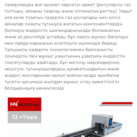
лазерлердің жиі қызмет көрсетуі қажет (регулярлы газ
толтыру, айнаны тазалау және оптикалық реттеу). Уақыт
өте келе тозатын лазерлік газ қоспалары мен әлсіз
айналар сияқты тұтынуға жататын компоненттердің
болмауы өндірістік шығындарыңызды болжанатын
және аз деңгейде ұстайды, бұл нақты жұмыс бағалауы
мен пайда маржасын есептеуге мүмкіндік береді.
Талшықты лазерлік технологиямен байланысты
сенімділік пен жұмыс уақытының ұзақтығы өндірістік
тоқтатуларды азайтады, бұл жеткізу мерзімдерінің
кешігуін, тұтынушылардың қанағатсыздығын және
өндіріс жоспарынан қалып қойған кезде қымбатқа
түсетін қосымша жылдам жұмыс істеу қажеттілігін
болдырмауға көмектеседі.