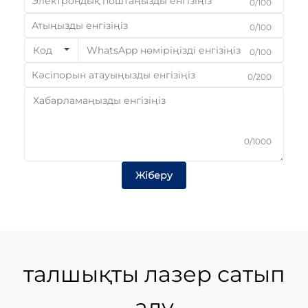
0/100
0/100
Код
0/100
0/200
0/1000
Жіберу
талшықты лазер сатып
алу