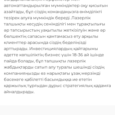
автоматтандырылған мүмкіндіктер оқу қисығын
азайтады, бұл сіздің командаңызға өнімділікті
тезірек алуға мүмкіндік береді. Лазерлік
талшықты кесудің сенімділігі мен тұрақтылығы
әр тапсырыстың уақытылы жеткізілуін және әр
бөлшектің сапасын қамтамасыз ету арқылы
клиенттер арасында сіздің беделіңізді
арттырады. Инвестициялардың қайтарымы
әдетте көпшіліктің бизнес үшін 18-36 ай ішінде
пайда болады, бұл талшықты лазерлік
жабдықтарды сатып алу туралы шешімді сіздің
компанияңызды өз нарықтағы ұзақ мерзімді
бәсекеге қабілетті басымдыққа ие ететін
қаржылық тұрғыдан дұрыс стратегиялық қадамға
айналдырады.