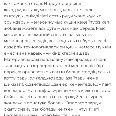
қамтамасыз етеді. Өңдеу процесінің
жылдамдығы жұмыс орындарын тезірек
аяқтауды, өнімділікті арттыруды және жұмыс
орындарын немесе жұмыс күшін кеңейтусіз көп
жобаны жүзеге асыруға мүмкіндік береді. Мыс,
мыс және алюминий сияқты шағылысты
металдарды кесудің көпжақтылығы бұрын ескі
лазерлік технологиялармен қиын немесе мүмкін
емес жаңа нарық мүмкіндіктерін ашады.
Материалдарды пайдалану жақсарады, өйткені
талшықты лазерлердің тар ені мен дәлдігі бір
параққа орналастырылатын бөлшектердің санын
арттырады, ол қалдықтарды азайтады және
шикізат бюджетіңізді одан әрі кеңейтеді. Компакт
көлемдері мен инфрақұрылымдық қажеттіліктері
бойынша, сіз талшықты лазер жүйесін күрделі
жөндеусіз орнатуға болады. Операторларды
оқыту оңайырақ болады, өйткені интуитивті
бағдарламалық интерфейстер мен