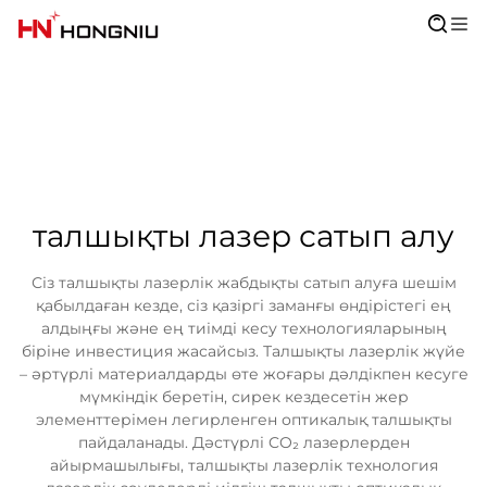
талшықты лазер сатып алу
Сіз талшықты лазерлік жабдықты сатып алуға шешім
қабылдаған кезде, сіз қазіргі заманғы өндірістегі ең
алдыңғы және ең тиімді кесу технологияларының
біріне инвестиция жасайсыз. Талшықты лазерлік жүйе
– әртүрлі материалдарды өте жоғары дәлдікпен кесуге
мүмкіндік беретін, сирек кездесетін жер
элементтерімен легирленген оптикалық талшықты
пайдаланады. Дәстүрлі CO₂ лазерлерден
айырмашылығы, талшықты лазерлік технология