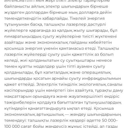
интенсивтілігі мен жергілікті электр тарифтеріне
байланысты айлық электр шығындарын бірнеше
жүздеген доллардан бірнеше мың долларға дейін
төмендеткендігін хабарлайды. Тікелей энергия
тұтынуынан басқа, талшықты лазерлер дәстүрлі
жүйелерге қарағанда аз қалдық жылу шығарады, бұл
ғимаратыңыздың суыту жүйелеріне тиісті жүктемені
азайтады және экономикалық пайданы көбейтетін
қосымша энергия үнемін қамтамасыз етеді. Талшықты
лазерлік жүйелерді суыту үшін қажеттілік аз болып
келеді, жиі қолданылатын су суытқыштары немесе
төмен қуатты моделдер үшін тіпті ауамен суыту
қолданылады, бұл капиталдық және операциялық
шығындарды қосатын арнайы суыту инфрақұрылымын
қажет етпейді. Электрлік тиімділік экологиялық саналы
кәсіпорындар үшін көміртегі ізін азайтуға, тұрақты даму
мақсаттарын орындауға және жауапкершілікті өндіріс
тәжірибелерін қолдауға бағытталған тұтынушылардың
күтімдерін қанағаттандыруға ықпал етеді. Қосымша
экономикалық артықшылық — жөндеу шығындарының
төмендеуі: талшықты лазерлік көздері әдетте 50 000–
100 000 сағат бойы жөндеусіз жұмыс істейді, ал газды