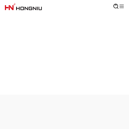
Баға сұрау