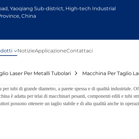
d, Yaoqiang Sub-district, High-tech Industrial
rovince, China
dotti
Notizie
Applicazione
Contattaci
lio Laser Per Metalli Tubolari
Macchina Per Taglio La
ta per tubi di grande diametro, a parete spessa e di qualità industriale. 
hina è adatta per telai di macchinari pesanti, componenti edili e tubi stru
ttori possono ottenere un taglio stabile e di alta qualità anche in operaz