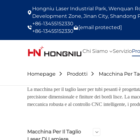
Hongniu Laser Industrial Park, Wenquan Roa
Development Zone, Jinan City, Shandong P
+86-13455152330
[email protected]
+86-13455152330
Chi Siamo
Servizio
Pro
Homepage
Prodotti
Macchina Per Tag
La macchina per il taglio laser per tubi pesanti è progetta
precisione dimensionale e finiture dei bordi lisce. La macc
meccanica robusta e al controllo CNC intelligente, i produ
Macchina Per Il Taglio
Laser Di Lamiere