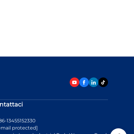
ntattaci
86-13455152330
email protected]