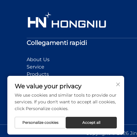
Collegamenti rapidi
About Us
Service
Products
News
We value your privacy
Application
We use cookies and similar tools to provide our
Contact Us
services. If you don't want to accept all cookies,
click Personalize cookies.
Personalize cookies
Accept all
Copyright © 2026 Jin