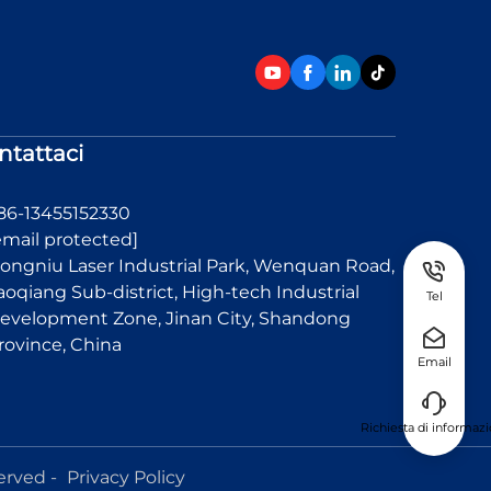
ntattaci
86-13455152330
email protected]
ongniu Laser Industrial Park, Wenquan Road,
aoqiang Sub-district, High-tech Industrial
Tel
evelopment Zone, Jinan City, Shandong
rovince, China
Email
Richiesta di informazi
erved -
Privacy Policy