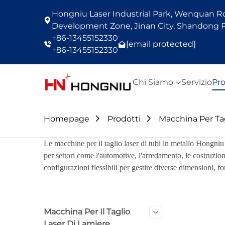
Hongniu Laser Industrial Park, Wenquan Roa
Development Zone, Jinan City, Shandong P
+86-13455152330
[email protected]
+86-13455152330
Chi Siamo
Servizio
Pro
Homepage
Prodotti
Macchina Per Tag
Le macchine per il taglio laser di tubi in metallo Hongniu 
per settori come l'automotive, l'arredamento, le costruzion
configurazioni flessibili per gestire diverse dimensioni, f
Macchina Per Il Taglio
Laser Di Lamiere