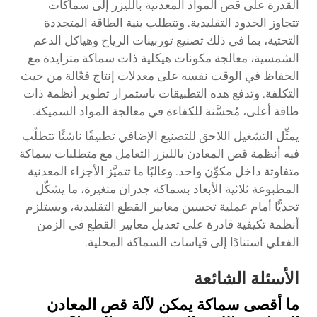
القدرة على قص المواد المعدنية بالليزر إلى سماكات
تتجاوز الحدود التقليدية. وتتطلب بنية الطاقة المتجددة
التحتية، بما في ذلك تصنيع توربينات الرياح وهياكل الدعم
الشمسية، معالجة مكونات هيكلية ذات سماكة متزايدة مع
الحفاظ في الوقت نفسه على معدلات إنتاج فعّالة من حيث
التكلفة. وتدفع هذه التطبيقات باستمرار تطوير أنظمة ذات
طاقة أعلى، مُحسَّنة للكفاءة في معالجة المواد السميكة.
يمثِّل التشغيل اللاحق للتصنيع الإضافي تطبيقًا ناشئًا تتطلّب
فيه أنظمة قص المعادن بالليزر التعامل مع متطلبات سماكة
متفاوتة داخل مكوِّن واحد. وغالبًا ما تتميَّز الأجزاء المعدنية
المطبوعة ثلاثية الأبعاد بسماكة جدران متغيرة، ما يشكّل
تحديًّا أمام عملية تحسين معايير القطع التقليدية، ويستلزم
أنظمة تكيفية قادرة على تعديل معايير القطع في الزمن
الفعلي استنادًا إلى قياسات السماكة المحلية.
الأسئلة الشائعة
ما أقصى سماكة يمكن لآلة قص المعادن