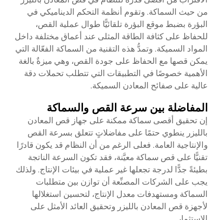
من حيث السماكة. وتقوم أنظمة التحكم الديناميكي في
البؤرة بضبط موقع البؤرة تلقائيًّا طوال عملية القص،
للحفاظ على كثافة الطاقة المثلى عند أعماق مختلفة داخل
المواد السميكة. وتمدُّ هذه التقنية من السماكة الفعّالة التي
يمكن قصها مع الحفاظ على جودة القص، وهي ميزةٌ بالغة
الأهمية خصوصًا في التطبيقات التي تتطلب تحملات دقة
عالية على صفائح المعادن السميكة.
المفاضلة بين سرعة القص والسماكة
إن تحقيق أقصى سماكة ممكنة على جهاز قص المعادن
بالليزر ينطوي حتمًا على مفاضلاتٍ تتعلق بسرعة القص
والإنتاجية العامة. فعلى الرغم من أن النظام قد يكون قادرًا
تقنيًّا على قص سماكة معيَّنة، فقد تكون السرعة الناتجة
بطيئةً جدًّا لدرجة تجعلها غير عملية في بيئات الإنتاج. ولذلك
يجب على الشركات المصنِّعة أن توازن بين متطلبات
السماكة ومستهدفات معدل الإنتاج، لتحسين استغلالها
لأجهزة قص المعادن بالليزر وتحقيق العائد الأمثل على
الاستثمار.