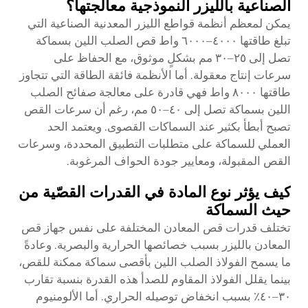
الصناعية بالليزر النموذجية معالجتها؟
يمكن لمعظم أنظمة قواطع الليزر المعدنية الصناعية التي
تبلغ طاقتها ٤٠٠٠–٦٠٠٠ واط قص الصلب اللين بسماكة
تصل إلى ٢٥–٣٠ مم بشكلٍ موثوق، مع الحفاظ على
سرعات إنتاج معقولة. أما الأنظمة فائقة الطاقة التي تتجاوز
طاقتها ٨٠٠٠ واط فهي قادرة على معالجة صفائح الصلب
اللين بسماكة تصل إلى ٤٠–٥٠ مم، رغم أن سرعات القص
تصبح أبطأ بكثير عند السماكات القصوى. ويعتمد الحد
العملي للسماكة على متطلبات التطبيق المحددة، وسرعات
القص المقبولة، ومعايير جودة الحواف المرغوبة.
كيف يؤثر نوع المادة في القدرات القصّية من
حيث السماكة
تختلف قدرات قص المعادن المختلفة على نفس جهاز قص
المعادن بالليزر بسبب خصائصها الحرارية والبصرية. وعادةً
ما يسمح الفولاذ الصلب اللين بأقصى سماكة ممكنة للقص،
بينما يقلل الفولاذ المقاوم للصدأ هذه القدرة بنسبة تقارب
٣٠–٤٠٪ بسبب انخفاض توصيله الحراري. أما الألومنيوم