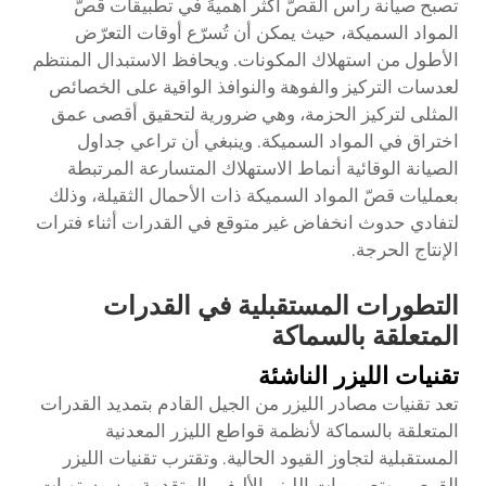
تصبح صيانة رأس القصّ أكثر أهميةً في تطبيقات قصّ
المواد السميكة، حيث يمكن أن تُسرّع أوقات التعرّض
الأطول من استهلاك المكونات. ويحافظ الاستبدال المنتظم
لعدسات التركيز والفوهة والنوافذ الواقية على الخصائص
المثلى لتركيز الحزمة، وهي ضرورية لتحقيق أقصى عمق
اختراق في المواد السميكة. وينبغي أن تراعي جداول
الصيانة الوقائية أنماط الاستهلاك المتسارعة المرتبطة
بعمليات قصّ المواد السميكة ذات الأحمال الثقيلة، وذلك
لتفادي حدوث انخفاض غير متوقع في القدرات أثناء فترات
الإنتاج الحرجة.
التطورات المستقبلية في القدرات
المتعلقة بالسماكة
تقنيات الليزر الناشئة
تعد تقنيات مصادر الليزر من الجيل القادم بتمديد القدرات
المتعلقة بالسماكة لأنظمة قواطع الليزر المعدنية
المستقبلية لتجاوز القيود الحالية. وتقترب تقنيات الليزر
القرصي وتصميمات الليزر الأليفي المتقدمة من مستويات