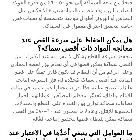
فيحدّ من سعة السماكة إلى نحو ٥٠–٦٠٪ من قدرة الفولاذ
الصلب اللين، وقد تتطلب المواد شديدة الانعكاس مثل
النحاس أو البرونز أطوال موجية متخصصة أو تقنيات قص
خاصة لتحقيق اختراق معقول في السماكة.
هل يمكن الحفاظ على سرعة القص عند
معالجة المواد ذات أقصى سماكة؟
تنخفض سرعة القطع بشكل لا مفر منه عند الاقتراب من
أقصى سماكة يمكن قصها في أي نظام ليزر لقطع المعادن.
وعلى الرغم من أن النظام قد يكون قادرًا تقنيًّا على قطع
المادة عند أقصى سماكة مُحدَّدة له، فإن السرعة الناتجة
غالبًا ما تصبح بطيئة جدًّا لدرجة تجعلها غير عملية في بيئات
الإنتاج. ولذلك، يُحسِّن معظم المصنِّعين عملياتهم باختيار
نطاقات سماكة توازن بين القدرة على القطع والمعدلات
المقبولة للإنتاج، وعادةً ما يعملون عند ٦٠–٨٠٪ من أقصى
سماكة يمكن للنظام قصها لتحقيق إنتاجية فعَّالة.
ما العوامل التي ينبغي أخذُها في الاعتبار عند