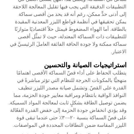
التطبيقات الدقيقة التي يجب فيها تقليل المعالجة اللاحقة
إلى أدنى حدٍّ ممكن، رغم أنه قد يحد من أقصى سماكة
يمكن تحقيقها في أنظمة قواطع الليزر المعدنية المقيدة
بالطاقة. أما الهواء المضغوط فيمثل حلاً اقتصاديًا متوازنًا
للتطبيقات ذات السماكة المعتدلة، حيث لا تمثِّل أقصى
سماكة ممكنة ولا جودة الحافة الفائقة العاملَ الرئيسيَّ في
الاعتبار.
استراتيجيات الصيانة والتحسين
يتطلب الحفاظ على أداء قصّ السماكة الأقصى اهتمامًا
منهجيًّا بالمكونات الحرجة للنظام التي تؤثر مباشرةً في
القدرة على القصّ. وتشمل صيانة مصدر الليزر تنظيف
النوافذ الواقية بانتظام ومراقبة معايير جودة الحزمة، مما
يضمن توصيل الطاقة بشكلٍ ثابت لمعالجة المواد السميكة.
وقد يؤدي انخفاض جودة الحزمة إلى خفض القدرة الفعّالة
على قصّ السماكة بنسبة ٢٠–٣٠٪ حتى عندما تبقى قوة
الليزر المقاسة ضمن النطاقات المحددة في المواصفات.