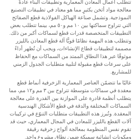
تتطلب أعمال المعادن المعمارية وتطبيقات البناء عادةً
معالجة مواد أثخن بكثيرٍ مما هو معتاد في تطبيقات التصنيع
النموذجية. وتشمل صناعة الهياكل الفولاذية قطع الصفائح
التي تتراوح سماكتها بين ١٠ مم و٥٠ مم، بينما تتطلب بعض
التطبيقات المتخصصة قدرات قطع لسماكات أكبر من ذلك.
وتتطلب هذه المهمة نظامًا قويًّا
آلة قطع المعادن بالليزر
مصممة لتطبيقات قطاع الإنشاءات، ويجب أن تُظهر أداءً
موثوقًا عبر هذا النطاق الممتد من السماكات مع الحفاظ
على سرعات قطع مقبولة لتلبية متطلبات الجدول الزمني
للمشاريع.
غالبًا ما تتضمّن العناصر المعمارية الزخرفية أنماط قطع
معقدة في سماكات متوسطة تتراوح بين ٣ مم و١٢ مم، مما
يتطلب أنظمة قادرة على الموازنة بين القدرة على معالجة
السماكات المختلفة والدقة في قطع الأشكال الهندسية
المعقدة. وتُبرز هذه التطبيقات متطلبات التنوّع في تركيبات
آلات القطع بالليزر للمعادن في المجال المعماري، حيث قد
تقوم نفس المنظومة بمعالجة ألواح زخرفية رقيقة
ومكونات إنشائية سميكة ضمن نطاق مشروع واحد.