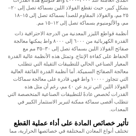
المدى العاملة عند ٣٠٠٠–٤٠٠٠ واط فتوسع هذه القدرات
بشكلٍ كبير، حيث تقطع الفولاذ اللين بسماكة تصل إلى ٢٠–
٢٥ مم، والفولاذ المقاوم للصدأ بسماكة تصل إلى ١٥–١٨
مم، والألومنيوم بسماكة تصل إلى ١٢–١٥ مم.
أنظمة قواطع الليزر المعدنية من الدرجة الاحترافية ذات
القدرة الكهربائية من ٦٠٠٠ إلى ٨٠٠٠ واط يمكنها معالجة
صفائح الفولاذ اللين بسماكة تصل إلى ٣٠–٣٥ مم مع
الحفاظ على كفاءة الإنتاج. وتمثل هذه الأنظمة عالية القدرة
المعيار الصناعي الحالي للتطبيقات الثقيلة التي تتطلب
معالجة الصفائح السميكة. أما أنظمة القدرة الفائقة العالية
التي تتجاوز ١٠٠٠٠ واط فهي قادرة على معالجة سماكات
الفولاذ اللين التي تزيد عن ٤٠ مم، رغم أن مثل هذه
القدرات تُخصص عادةً للتطبيقات الصناعية المتخصصة التي
تتطلب أقصى سماكة ممكنة لتبرير الاستثمار الكبير في
المعدات.
تأثير خصائص المادة على أداء عملية القطع
تختلف أنواع المعادن المختلفة في خصائصها الحرارية، مما