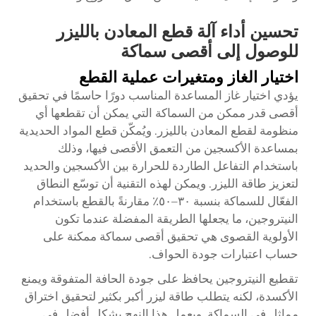
تحسين أداء آلة قطع المعادن بالليزر
للوصول إلى أقصى سماكة
اختيار الغاز ومتغيرات عملية القطع
يؤدي اختيار غاز المساعدة المناسب دورًا حاسمًا في تحقيق
أقصى قدر ممكن من السماكة التي يمكن أن تقطعها أي
منظومة لقطع المعادن بالليزر. ويُمكّن قطع المواد الحديدية
بمساعدة الأكسجين من التعمق الأقصى فيها، وذلك
باستخدام التفاعل الطاردة للحرارة بين الأكسجين والحديد
لتعزيز طاقة الليزر. ويمكن لهذه التقنية أن توسّع النطاق
الفعّال للسماكة بنسبة ٣٠–٥٠٪ مقارنةً بالقطع باستخدام
النيتروجين، ما يجعلها الطريقة المفضلة عندما تكون
الأولوية القصوى هي تحقيق أقصى سماكة ممكنة على
حساب اعتبارات جودة الحواف.
تقطيع النيتروجين يحافظ على جودة الحافة المتفوقة ويمنع
الأكسدة، لكنه يتطلب طاقة ليزر أكبر بكثير لتحقيق اختراق
مماثل في السماكة. ويعمل هذا النهج بشكل أفضل في