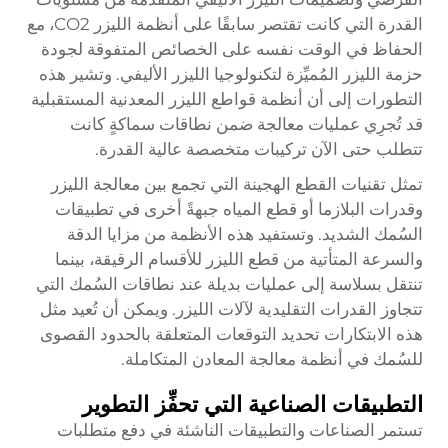
القدرة التي كانت تقتصر سابقًا على أنظمة الليزر CO2، مع
الحفاظ في الوقت نفسه على الخصائص المتفوقة لجودة
حزمة الليزر المُميِّزة لتكنولوجيا الليزر الأليفي. وتشير هذه
التطورات إلى أن أنظمة قواطع الليزر المعدنية المستقبلية
قد تُجرِي عمليات معالجة ضمن نطاقات سماكةٍ كانت
تتطلب حتى الآن تركيبات متخصصة عالية القدرة.
تمثل تقنيات القطع الهجينة التي تجمع بين معالجة الليزر
وقدرات البلازما أو قطع المياه جبهةً أخرى في تطبيقات
السُمك الشديد. وتستفيد هذه الأنظمة من مزايا الدقة
والسرعة المتأتية من قطع الليزر للأقسام الرقيقة، بينما
تنتقل بسلاسة إلى عمليات بديلة عند نطاقات السُمك التي
تتجاوز القدرات التقليدية لآلات الليزر. ويمكن أن تُعيد مثل
هذه الابتكارات تحديد التوقعات المتعلقة بالحدود القصوى
للسُمك في أنظمة معالجة المعادن المتكاملة.
التطبيقات الصناعية التي تحفِّز التطوير
تستمر الصناعات والتطبيقات الناشئة في دفع متطلبات