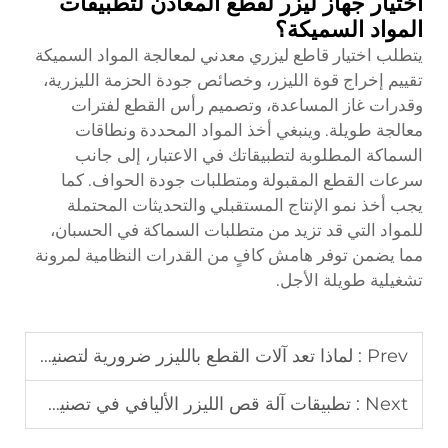
اختيار جهاز ليزر لقطع المعادن لتطبيقات
المواد السميكة؟
يتطلب اختيار قاطع ليزري معدني لمعالجة المواد السميكة
تقييم إخراج قوة الليزر، وخصائص جودة الحزمة الليزرية،
وقدرات غاز المساعدة، وتصميم رأس القطع لفترات
معالجة طويلة. وينبغي أخذ المواد المحددة ونطاقات
السماكة المطلوبة لتطبيقاتك في الاعتبار، إلى جانب
سرعات القطع المقبولة ومتطلبات جودة الحواف. كما
يجب أخذ نمو الإنتاج المستقبلي والتحديثات المحتملة
للمواد التي قد تزيد من متطلبات السماكة في الحسبان،
مما يضمن توفر هامش كافٍ من القدرات النظامية لمرونة
تشغيلية طويلة الأجل.
Prev :
لماذا تعد آلات القطع بالليزر ضرورية لتصنيع المعادن؟
Next :
تطبيقات آلة قص الليزر الأليافي في تصنيع المعادن