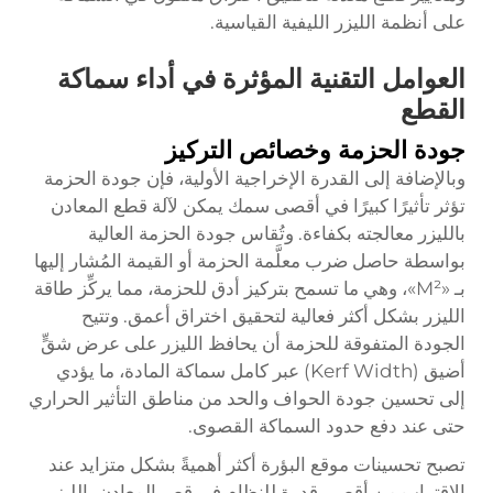
على أنظمة الليزر الليفية القياسية.
العوامل التقنية المؤثرة في أداء سماكة
القطع
جودة الحزمة وخصائص التركيز
وبالإضافة إلى القدرة الإخراجية الأولية، فإن جودة الحزمة
تؤثر تأثيرًا كبيرًا في أقصى سمك يمكن لآلة قطع المعادن
بالليزر معالجته بكفاءة. وتُقاس جودة الحزمة العالية
بواسطة حاصل ضرب معلَّمة الحزمة أو القيمة المُشار إليها
بـ «M²»، وهي ما تسمح بتركيز أدق للحزمة، مما يركِّز طاقة
الليزر بشكل أكثر فعالية لتحقيق اختراق أعمق. وتتيح
الجودة المتفوقة للحزمة أن يحافظ الليزر على عرض شقٍّ
أضيق (Kerf Width) عبر كامل سماكة المادة، ما يؤدي
إلى تحسين جودة الحواف والحد من مناطق التأثير الحراري
حتى عند دفع حدود السماكة القصوى.
تصبح تحسينات موقع البؤرة أكثر أهميةً بشكل متزايد عند
الاقتراب من أقصى قدرة للنظام في قص المعادن بالليزر