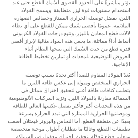
يؤثر مباشرةً على الحدود القصوى لسُمك القطع حتى عند
استخدام مستويات قوة ليزر متطابقة. ويسمح الفولاذ
اللين، بفضل توصيله الحراري الممتاز وخصائص انصهاره
الملائمة، عمومًا بأقصى سُمك ممكن للقطع على أي نظام
لآلات قطع المعادن بالليزر. وتتبع درجات الفولاذ الكربوني
أنماط أداءً مماثلة، ما يجعل هذه المواد مثاليةً لإبراز أقصى
قدرة قطع من حيث السُمك التي يتيحها النظام أثناء
العروض التوضيحية للمعدات أو تمارين تخطيط الطاقة
الإنتاجية.
يُعَدّ الفولاذ المقاوم للصدأ أكثر تحديًا بسبب توصيله
الحراري المنخفض وميوله إلى عكس طاقة الليزر، ما
يتطلب كثافات طاقة أعلى لتحقيق اختراق مماثل في
السماكة مقارنةً بالفولاذ اللين. وتزيد المركبات الألومنيومية
من هذه التحديات أكثر فأكثر بفضل عكسها العالي للطاقة
وموصلتيها الحرارية الممتازة التي تبدد الحرارة بسرعة
بعيدًا عن منطقة القطع. أما النحاس والبرونز فيمثلان أصعب
تطبيقات القطع، وغالبًا ما يتطلبان أطوال موجية متخصصة
ومعايير قطع مُعدَّلة لتحقيق اختراق معقول في السماكة