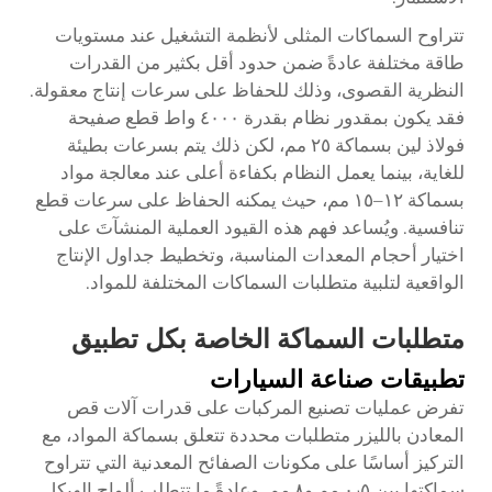
تتراوح السماكات المثلى لأنظمة التشغيل عند مستويات
طاقة مختلفة عادةً ضمن حدود أقل بكثير من القدرات
النظرية القصوى، وذلك للحفاظ على سرعات إنتاج معقولة.
فقد يكون بمقدور نظام بقدرة ٤٠٠٠ واط قطع صفيحة
فولاذ لين بسماكة ٢٥ مم، لكن ذلك يتم بسرعات بطيئة
للغاية، بينما يعمل النظام بكفاءة أعلى عند معالجة مواد
بسماكة ١٢–١٥ مم، حيث يمكنه الحفاظ على سرعات قطع
تنافسية. ويُساعد فهم هذه القيود العملية المنشآتَ على
اختيار أحجام المعدات المناسبة، وتخطيط جداول الإنتاج
الواقعية لتلبية متطلبات السماكات المختلفة للمواد.
متطلبات السماكة الخاصة بكل تطبيق
تطبيقات صناعة السيارات
تفرض عمليات تصنيع المركبات على قدرات آلات قص
المعادن بالليزر متطلبات محددة تتعلق بسماكة المواد، مع
التركيز أساسًا على مكونات الصفائح المعدنية التي تتراوح
سماكتها بين ٠٫٥ مم و٨ مم. وعادةً ما تتطلب ألواح الهيكل