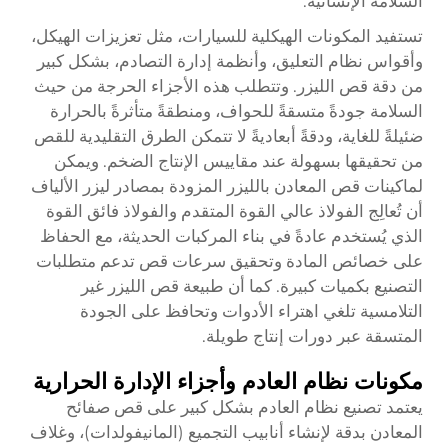
السلامة الإنشائية.
تستفيد المكونات الهيكلية للسيارات، مثل تعزيزات الهيكل،
وأقواس نظام التعليق، وأنظمة إدارة التصادم، بشكل كبير
من دقة قص الليزر. وتتطلب هذه الأجزاء الحرجة من حيث
السلامة جودةً متسقةً للحواف، ومنطقةً متأثرةً بالحرارة
ضئيلةً للغاية، ودقةً أبعاديةً لا تتمكن الطرق التقليدية للقص
من تحقيقها بسهولة عند مقاييس الإنتاج الضخم. ويمكن
لماكينات قص المعادن بالليزر المزودة بمصادر ليزر الألياف
أن تُعالِج الفولاذ عالي القوة المتقدم والفولاذ فائق القوة
الذي يُستخدم عادةً في بناء المركبات الحديثة، مع الحفاظ
على خصائص المادة وتحقيق سرعات قص تدعم متطلبات
التصنيع بكميات كبيرة. كما أن طبيعة قص الليزر غير
التلامسية تلغي اهتراء الأدوات وتحافظ على الجودة
المتسقة عبر دورات إنتاج طويلة.
مكونات نظام العادم وأجزاء الإدارة الحرارية
يعتمد تصنيع نظام العادم بشكل كبير على قص صفائح
المعادن بدقة لإنشاء أنابيب التجميع (المانيفولدات)، وغلاف