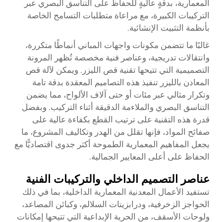
المعمارية، بدقةٍ عاليةٍ للحفاظ على التناسق البصري عبر
التركيبات الكبيرة، مع مراعاة متطلبات التسامح الخاصة
بأنظمة التثبيت الإنشائية.
غالبًا ما تتضمن مكونات واجهات المباني أنماطًا متكررة،
وانتقالات تدريجية، وعناصر فنية مخصصة تُظهر المرونة
التصميمية التي تتيحها تقنية قص الليزر. ويمكن لآلة قص
المعادن بالليزر تنفيذ هذه التصاميم المعقدة بدقة تامة
وتكرار مثالي عبر مئات أو حتى آلاف الألواح، مما يضمن
التناسق البصري والملاءمة الدقيقة أثناء التركيب. وبفضل
قدرة هذه التقنية على ترتيب القطع بكفاءة عالية على
صفائح المواد، فإنها تقلل من الهدر وتكاليف المشروع، ما
يجعل المفاهيم المعمارية الطموحة أكثر جدوى اقتصاديًّا مع
الحفاظ على أعلى المعايير الجمالية.
عناصر التصميم الداخلي والتركيبات الفنية
تستفيد الأعمال المعدنية المعمارية الداخلية، بما في ذلك
الحواجز الزخرفية، ودرابزينات السلالم، وكبائن المصاعد،
ولوحات الأسقف، من الحرية الإبداعية التي تتيحها إمكانات