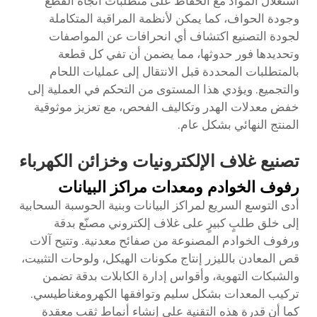
استغلال المواد مع الحفاظ على متطلبات اتجاه القطع
وجودة الحواف، كما يمكن لأنظمة المراقبة المتكاملة
لجودة التصنيع اكتشاف أي انحرافات عن المواصفات
وتحديدها فور حدوثها، مما يضمن أن تفي كل قطعة
بالمتطلبات المحددة قبل الانتقال إلى عمليات اللحام
والتجميع. ويؤدي هذا المستوى من التحكم في العملية إلى
خفض معدلات الهدر وتكاليف الفحص، مع تعزيز موثوقية
المنتج النهائي بشكل عام.
تصنيع غلاف الإلكترونيات وخزائن الكهرباء
رفوف الخوادم ومعدات مراكز البيانات
أدى التوسع السريع لمراكز البيانات وبنية الحوسبة السحابية
إلى خلق طلبٍ كبيرٍ على غلاف إلكتروني مصنّع بدقة
ورفوف الخوادم المصنوعة من صفائح معدنية. وتتيح آلات
قص المعادن بالليزر إنتاج مكونات الهيكل، ولوحات التثبيت،
والشبكات التهوية، وأقواس إدارة الكابلات بدقة تضمن
تركيب المعدات بشكل سليم وتوافقها الكهرومغناطيسي.
كما أن قدرة هذه التقنية على إنشاء أنماط ثقب معقدة