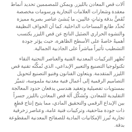
آلات قص المعادن بالليزر. ويمكن للمصممين تحديد أنماط
معقدة وشعارات العلامات التجارية ورسومات مخصصة
تُقَصُّ بدقة وثباتٍ عاليين، ما يُنشئ عناصر بصرية مميزة
تُحدِّد طابع المساحات الداخلية. كما أن الحواف النظيفة
والتشوه الحراري الضئيل الناتج عن قص الليزر يكتسب
أهميةً خاصةً على الأسطح الظاهرة، حيث يؤثر جودة
التشطيب تأثيراً مباشراً على الجاذبية الجمالية.
تُظهر التركيبات المعدنية الفنية والعناصر النحتية التقاء
تكنولوجيا التصنيع والتعبير الإبداعي، الذي تُمكِّنُه تقنية قص
الليزر المتقدمة. ويتعاون الفنانون وفنيو التصنيع لتحويل
التصاميم الرقمية إلى أعمال فنية معدنية ملموسة، تتميَّز
بمستويات تفصيلية وتعقيد هندسي يدفعان حدود المعالجة
التقليدية للمعادن. وتُشكِّل آلة قص المعادن بالليزر جسراً
بين الإبداع الرقمي والتحقيق المادي، مما يتيح إنتاج قطعٍ
ذات جودة متاحفية، وتركيبات فنية عامة، وعناصر زخرفية
تجارية تُبرز الإمكانيات المادية للصفائح المعدنية المقطوعة
بدقة.