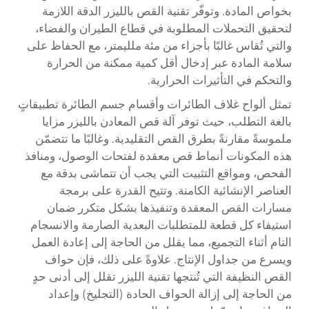
بخواص المادة. وتوفّر تقنية القص بالليزر الدقة اللازمة
لتحقيق التحملات المطلوبة في قطاع الطيران والفضاء،
والتي تُقاس غالبًا بأجزاء من مئة ملليمتر، مع الحفاظ على
سلامة المادة عبر إدخال أقل كمية ممكنة من الحرارة
والتحكم في التأثيرات الحرارية.
تمثل ألواح غلاف الطائرات وأقسام جسم الطائرة تطبيقاتٍ
بالغة التطلب، حيث توفر آلة قص المعادن بالليزر مزايا
ملموسةً مقارنةً بطرق القص التقليدية. وغالبًا ما تتضمّن
هذه المكونات أنماط قص معقدة لفتحات الوصول، ومنافذ
الفحص، ومواقع التثبيت التي يجب أن تتماشى بدقة مع
العناصر الإنشائية الكامنة. وتتيح القدرة على برمجة
مسارات القص المعقدة وتنفيذها بشكل متكرر ضمان
استيفاء كل قطعة للمتطلبات البعدية الصارمة والانسجام
التام أثناء التجميع، مما يقلل من الحاجة إلى إعادة العمل
ويسرع من جداول الإنتاج. علاوةً على ذلك، فإن حواف
القص النظيفة التي تُنتجها تقنية الليزر تقلل إلى أدنى حدٍ
من الحاجة إلى إزالة الحواف الحادة (التجليخ) وإعداد