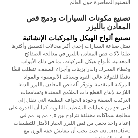
التصنيع المعاصرة حول العالم.
تصنيع مكونات السيارات ودمج قص
المعادن بالليزر
تصنيع ألواح الهيكل والمركبات الإنشائية
تمثل صناعة السيارات إحدى أكبر مجالات التطبيق وأكثرها
طلبًا لآلات قص المعادن بالليزر في معالجة الصفائح
المعدنية. فألواح هيكل المركبات، بما في ذلك الأبواب
وغطاء المحرك والدرابزينات وأجزاء السقف، تتطلب قصًّا
دقيقًا للفولاذ عالي القوة وسبائك الألومنيوم والمواد
المركبة المتقدمة. وتوفّر آلة قص المعادن بالليزر الدقة
اللازمة لإنتاج القطع ذات الملامح المعقدة وتسامحات
التركيب الضيقة وجودة الحواف النظيفة التي تقلل إلى
أدنى حدٍ من عمليات التشطيب الثانوية. كما أن القدرة على
معالجة سماكات مختلفة تتراوح بين ٠٫٥ مم و٦ مم في
إعداد واحد يجعل من قص الليزر الخيار الأمثل للتطبيقات
automotive حيث يجب أن تتعايش خفة الوزن مع