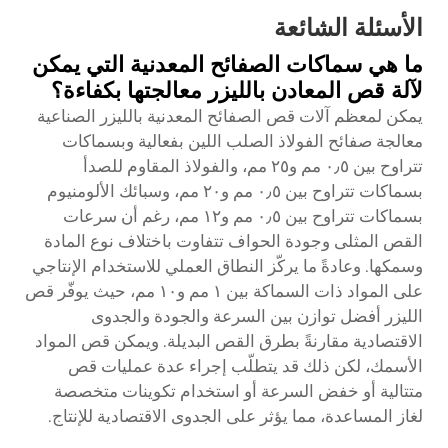
الأسئلة الشائعة
ما هي سماكات الصفائح المعدنية التي يمكن
لآلة قص المعادن بالليزر معالجتها بكفاءة؟
يمكن لمعظم آلات قص الصفائح المعدنية بالليزر الصناعية
معالجة صفائح الفولاذ الصلب اللين بفعالية وبسماكات
تتراوح بين ٠٫٥ مم و٢٥ مم، والفولاذ المقاوم للصدأ
بسماكات تتراوح بين ٠٫٥ مم و٢٠ مم، وسبائك الألومنيوم
بسماكات تتراوح بين ٠٫٥ مم و١٢ مم، رغم أن سرعات
القص المثلى وجودة الحواف تتفاوت باختلاف نوع المادة
وسمكها. وعادةً ما يركّز النطاق العملي للاستخدام الإنتاجي
على المواد ذات السماكة بين ١ مم و١٠ مم، حيث يوفّر قص
الليزر أفضل توازن بين السرعة والجودة والجدوى
الاقتصادية مقارنةً بطرق القص البديلة. ويمكن قص المواد
الأسمك، لكن ذلك قد يتطلّب إجراء عدة عمليات قص
متتالية أو خفض السرعة أو استخدام تكوينات متخصصة
لغاز المساعدة، مما يؤثر على الجدوى الاقتصادية للإنتاج.