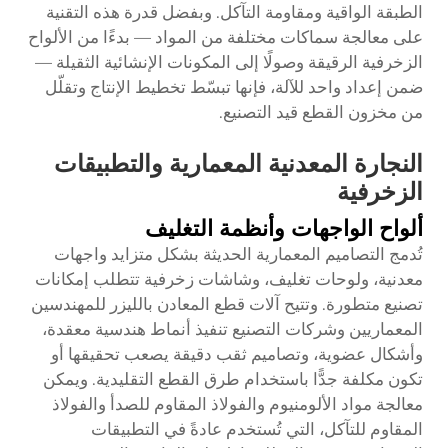
الطبقة الواقية ومقاومة التآكل. وبفضل قدرة هذه التقنية
على معالجة سماكات مختلفة من المواد — بدءًا من الألواح
الزخرفية الرقيقة وصولًا إلى المكونات الإنشائية الثقيلة —
ضمن إعداد واحد للآلة، فإنها تبسّط تخطيط الإنتاج وتقلّل
من مخزون القطع قيد التصنيع.
النجارة المعدنية المعمارية والتطبيقات
الزخرفية
ألواح الواجهات وأنظمة التغليف
تُدمج التصاميم المعمارية الحديثة بشكل متزايد واجهات
معدنية، ولوحات تغليف، وشاشات زخرفية تتطلب إمكانات
تصنيع متطورة. وتتيح آلات قطع المعادن بالليزر للمهندسين
المعماريين وشركات التصنيع تنفيذ أنماط هندسية معقدة،
وأشكال عضوية، وتصاميم ثقب دقيقة يصعب تحقيقها أو
تكون مكلفة جدًّا باستخدام طرق القطع التقليدية. ويمكن
معالجة مواد الألومنيوم والفولاذ المقاوم للصدأ والفولاذ
المقاوم للتآكل، التي تُستخدم عادةً في التطبيقات