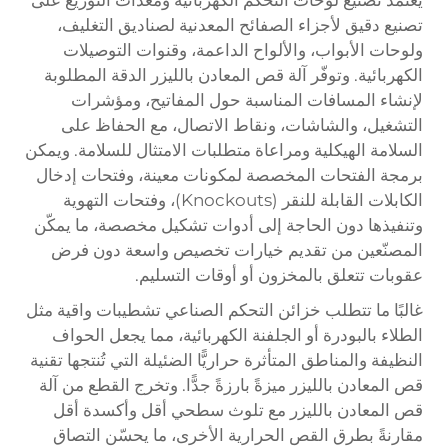
تصنيع دقيق لأجزاء الصفائح المعدنية لصناديق التغليف،
ولوحات الأبواب، والألواح الداعمة، وقنوات التوصيلات
الكهربائية. وتوفّر آلة قص المعادن بالليزر الدقة المطلوبة
لإنشاء المسافات المناسبة حول المفاتيح، ومؤشرات
التشغيل، والشاشات، ونقاط الاتصال، مع الحفاظ على
السلامة الهيكلية ومراعاة متطلبات الامتثال للسلامة. ويمكن
برمجة الفتحات المخصصة لمكونات معينة، وفتحات إدخال
الكابلات القابلة للنقر (Knockouts)، وفتحات التهوية
وتنفيذها دون الحاجة إلى أدوات تشكيل مخصصة، ما يمكّن
المصنّعين من تقديم خيارات تخصيص واسعة دون فرض
عقوبات تتعلق بالمخزون أو أوقات التسليم.
غالبًا ما تتطلب خزائن التحكم الصناعي تشطيبات واقية مثل
الطلاء بالبودرة أو الجلفنة الكهربائية، مما يجعل الحواف
النظيفة والمناطق المتأثرة حراريًّا الضئيلة التي تُنتجها تقنية
قص المعادن بالليزر ميزةً بارزةً جدًّا. وتخرج القطع من آلة
قص المعادن بالليزر مع تلوث سطحي أقل وأكسدة أقل
مقارنةً بطرق القص الحرارية الأخرى، ما يحسّن التصاق