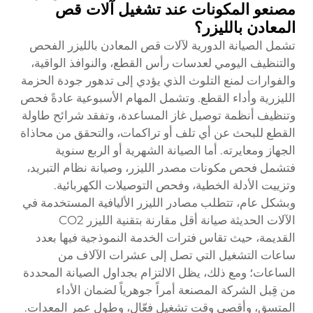
مصنعو المكونات عند تشغيل آلات قص
المعادن بالليزر؟
تشمل الصيانة الدورية لآلات قص المعادن بالليزر الفحص
والتنظيف اليومي لعدسات رأس القطع، والنوافذ الواقية،
والفوارات لمنع التلوث الذي يؤدي إلى تدهور جودة الحزمة
الليزرية وأداء القطع. وتشمل المهام الأسبوعية عادةً فحص
وتنظيف أنظمة توصيل غاز المساعدة، وتفقد شرائح طاولة
القطع للبحث عن أي تلف أو تراكمات، والتحقق من محاذاة
الجهاز ومعايرته. أما الصيانة الشهرية أو الربع سنوية
فتشمل فحص مكونات مصدر الليزر، وصيانة نظام التبريد،
وتزييت الأدلة الخطية، وفحص التوصيلات الكهربائية.
وبشكل عام، تتطلب مصادر الليزر الأليافية المستخدمة في
الآلات الحديثة صيانة أقل مقارنة بتقنية الليزر CO2
القديمة، حيث تقاس فترات الخدمة النموذجية فيها بعدد
ساعات التشغيل التي تصل إلى عشرات الآلاف من
الساعات؛ ومع ذلك، يظل الالتزام بجداول الصيانة المحددة
من قِبل الشركة المصنعة أمراً جوهرياً لضمان الأداء
المتسق، وأقصى وقت تشغيل فعّال، وطول عمر المعدات.