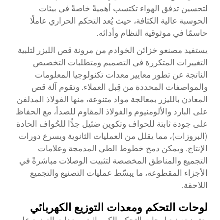
لتحسين تدفق الهواء تكتسب أهميةً خاصةً في بيئات
الحوسبة عالية الكثافة، حيث يُعد التحكم الحراري عاملًا
حاسمًا في موثوقية النظام وأدائه.
يستفيد مصنعو خزائن الخوادم من مرونة قص الليزر لتلبية
التغييرات المتكررة في التصميم ومتطلبات التخصيص
الناتجة عن تطور معايير معدات تكنولوجيا المعلومات
والمواصفات المحددة من قِبل العملاء. وتقوم آلة قص
المعادن بالليزر بمعالجة مواد متنوعة، منها الفولاذ المدلفن
على البارد والألومنيوم والفولاذ المقاوم للصدأ، مع الحفاظ
على جودة ثابتة للحواف وتكوين ضئيل جدًّا للحُواف الحادة
(البروزات)، مما يقلل من العمليات الثانوية ويسرع دورات
الإنتاج. ويمكن دمج خطوط الطي المدمجة وعلامات
التجميع والمناطق المخصصة لتثبيت الوصلات مباشرةً في
الأجزاء المقطوعة، ما يبسّط عمليات التصنيع والتجميع
اللاحقة.
لوحات التحكم ومعدات التوزيع الكهربائي
يعتمد تصنيع لوحات التحكم الكهربائية ومعدات التوزيع على