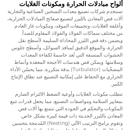
ألواح مبادلات الحرارة ومكونات الغلايات
تستخدم شركات تصنيع معدات التسخين الصناعية والتجارية
آلات قص المعادن بالليزر لتصنيع صفائح المبادلات الحرارية،
وأغلفة الغلايات، وتجميعات الموقد، ومكونات غاز العادم
من مختلف سماكات الفولاذ والفولاذ المقاوم للصدأ.
ويضمن دقة قص الليزر المحاذاة السليمة لأسطح نقل
الحرارة، والموقع الدقيق لمنافذ السوائل، وأسطح جلوس
الحشوات المتسقة التي تُعد حاسمةً لكفاءة المعدات
وسلامتها. ويمكن قص هندسات الأجنحة المعقدة وأنماط
المضخّبات (Turbulator) بدقة متكررة، مما يحسّن الأداء
الحراري مع الحفاظ على إمكانية التصنيع عند نطاق الإنتاج
الكبير.
تتطلب مكونات الغلايات وأوعية الضغط الالتزام الصارم
بمعايير السلامة ومواصفات التصنيع، مما يجعل قدرات تتبع
المكونات والتحكم في الجودة التي تتمتع بها آلات قص
المعادن بالليزر الحديثة ذات قيمة كبيرة بشكل خاص.
وتقوم برامج الترتيب الآلي (Nesting) المُدمجة بتحسين