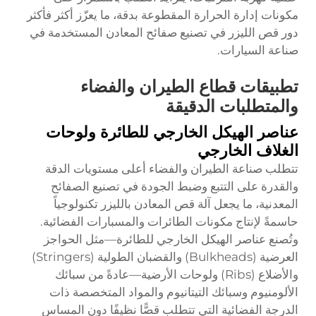
مكونات إدارة الحرارة المقطوعة بدقة، ما يعزّز أكثر فأكثر
دور قص الليزر في تصنيع صفائح المعادن المستخدمة في
صناعة السيارات.
تطبيقات قطاع الطيران والفضاء
والمتطلبات الدقيقة
عناصر الهيكل الخارجي للطائرة ولوحات
الغلاف الخارجي
تتطلب صناعة الطيران والفضاء أعلى مستويات الدقة
والقدرة على التتبع وضبط الجودة في تصنيع الصفائح
المعدنية، ما يجعل آلة قص المعادن بالليزر تكنولوجياً
حاسمةً لإنتاج مكونات الطائرات والمسبارات الفضائية.
وتُصنع عناصر الهيكل الخارجي للطائرة—مثل الحواجز
العرضية (Bulkheads) والقضبان الطولية (Stringers)
والأضلاع (Ribs) ولوحات الأرضية—عادةً من سبائك
الألومنيوم وسبائك التيتانيوم والمواد المتخصصة ذات
الدرجة الفضائية التي تتطلب قصًّا نظيفًا دون المساس