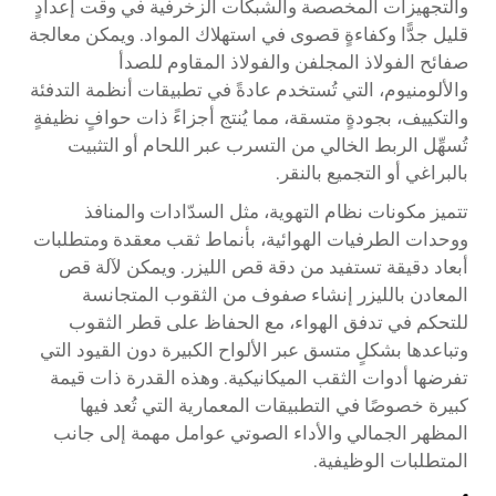
والتجهيزات المخصصة والشبكات الزخرفية في وقت إعدادٍ
قليل جدًّا وكفاءةٍ قصوى في استهلاك المواد. ويمكن معالجة
صفائح الفولاذ المجلفن والفولاذ المقاوم للصدأ
والألومنيوم، التي تُستخدم عادةً في تطبيقات أنظمة التدفئة
والتكييف، بجودةٍ متسقة، مما يُنتج أجزاءً ذات حوافٍ نظيفةٍ
تُسهِّل الربط الخالي من التسرب عبر اللحام أو التثبيت
بالبراغي أو التجميع بالنقر.
تتميز مكونات نظام التهوية، مثل السدّادات والمنافذ
ووحدات الطرفيات الهوائية، بأنماط ثقب معقدة ومتطلبات
أبعاد دقيقة تستفيد من دقة قص الليزر. ويمكن لآلة قص
المعادن بالليزر إنشاء صفوف من الثقوب المتجانسة
للتحكم في تدفق الهواء، مع الحفاظ على قطر الثقوب
وتباعدها بشكلٍ متسق عبر الألواح الكبيرة دون القيود التي
تفرضها أدوات الثقب الميكانيكية. وهذه القدرة ذات قيمة
كبيرة خصوصًا في التطبيقات المعمارية التي تُعد فيها
المظهر الجمالي والأداء الصوتي عوامل مهمة إلى جانب
المتطلبات الوظيفية.