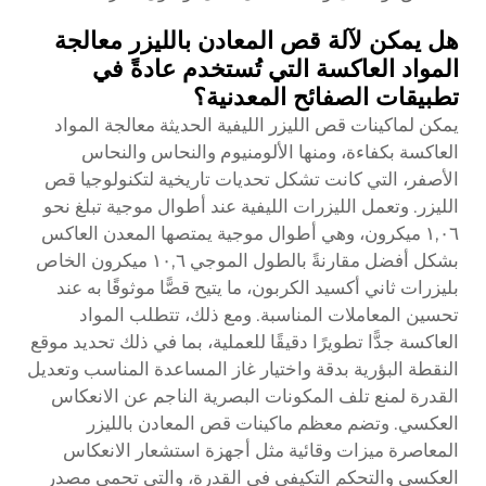
هل يمكن لآلة قص المعادن بالليزر معالجة
المواد العاكسة التي تُستخدم عادةً في
تطبيقات الصفائح المعدنية؟
يمكن لماكينات قص الليزر الليفية الحديثة معالجة المواد
العاكسة بكفاءة، ومنها الألومنيوم والنحاس والنحاس
الأصفر، التي كانت تشكل تحديات تاريخية لتكنولوجيا قص
الليزر. وتعمل الليزرات الليفية عند أطوال موجية تبلغ نحو
١,٠٦ ميكرون، وهي أطوال موجية يمتصها المعدن العاكس
بشكل أفضل مقارنةً بالطول الموجي ١٠,٦ ميكرون الخاص
بليزرات ثاني أكسيد الكربون، ما يتيح قصًّا موثوقًا به عند
تحسين المعاملات المناسبة. ومع ذلك، تتطلب المواد
العاكسة جدًّا تطويرًا دقيقًا للعملية، بما في ذلك تحديد موقع
النقطة البؤرية بدقة واختيار غاز المساعدة المناسب وتعديل
القدرة لمنع تلف المكونات البصرية الناجم عن الانعكاس
العكسي. وتضم معظم ماكينات قص المعادن بالليزر
المعاصرة ميزات وقائية مثل أجهزة استشعار الانعكاس
العكسي والتحكم التكيفي في القدرة، والتي تحمي مصدر