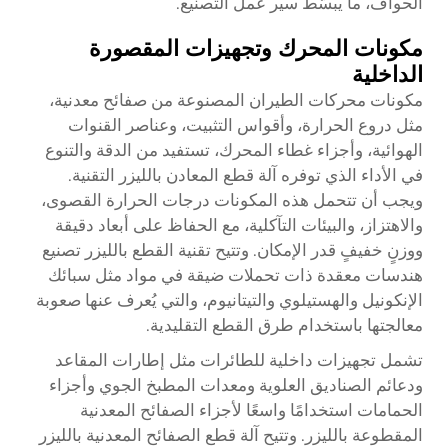
الحواف، ما يبسّط سير عمل التصنيع.
مكونات المحرك وتجهيزات المقصورة
الداخلية
مكونات محركات الطيران المصنوعة من صفائح معدنية،
مثل دروع الحرارة، وأقواس التثبيت، وعناصر القنوات
الهوائية، وأجزاء غطاء المحرك، تستفيد من الدقة والتنوع
في الأداء الذي توفره
آلة قطع المعادن بالليزر
التقنية.
ويجب أن تتحمل هذه المكونات درجات الحرارة القصوى،
والاهتزاز، والبيئات التآكلية، مع الحفاظ على أبعاد دقيقة
ووزنٍ خفيفٍ قدر الإمكان. وتتيح تقنية القطع بالليزر تصنيع
هندسات معقدة ذات تحملات ضيقة في مواد مثل سبائك
الإنكونيل والهستيلوي والتيتانيوم، والتي يُعرف عنها صعوبة
معالجتها باستخدام طرق القطع التقليدية.
تشمل تجهيزات داخلية للطائرات مثل إطارات المقاعد
ودعائم الصناديق العلوية ومعدات المطبخ الجوي وأجزاء
الحمامات استخدامًا واسعًا لأجزاء الصفائح المعدنية
المقطوعة بالليزر. وتتيح آلة قطع الصفائح المعدنية بالليزر