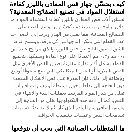
كيف يحسّن جهاز قص المعادن بالليزر كفاءة
استغلال المواد في تصنيع الصفائح المعدنية؟
تحسّن آلات قص المعادن بالليزر كفاءة استخدام المواد من
خلال برامج ترتيب متقدمة تُحسّن من وضع القطع على
الصفائح المعدنية، مما يقلل من الهدر ويزيد إلى أقصى حد
عدد القطع التي يمكن إنتاجها من كل ورقة. ويسمح عرض
الشق الضيق الناتج عن قص الليزر، والذي يتراوح عادةً بين
٠٫١ مم و٠٫٣ مم اعتمادًا على نوع المادة وسمكها، بتجميع
القطع بشكل أكثر تقاربًا مقارنةً بطرق القص الأخرى مثل
القص بالبلازما أو القص الميكانيكي التي تنتج شقوقًا أوسع.
وبإضافة إلى ذلك، فإن القدرة على قص الأشكال المعقدة
دون الحاجة إلى نقاط دخول وسيطة أو مسارات اقتراب
تقلل من هدر المواد المرتبط بعمليات البدء والانتهاء في
القص، كما أن دقة هذه التكنولوجيا تقلل من الحاجة إلى
هامش إضافي من المادة الذي كان يُترك تقليديًّا لاستيعاب
تسامحات القص وعمليات تشطيب الحواف.
ما المتطلبات الصيانية التي يجب أن يتوقعها