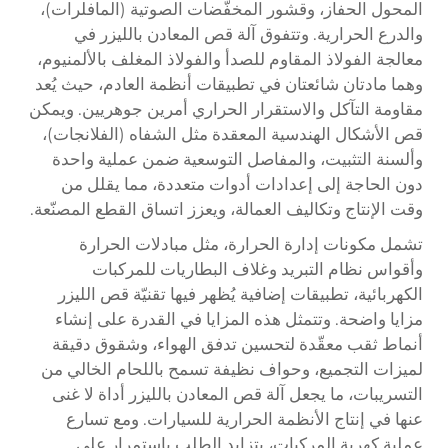
المحول الحفاز، وقشور المخفّضات الصوتية (المافلرات)،
والدرع الحرارية. وتتفوق آلة قص المعادن بالليزر في
معالجة الفولاذ المقاوم للصدأ والفولاذ المغلف بالألمنيوم،
وهما مادتان شائعتان في تطبيقات أنظمة العادم، حيث يُعد
مقاومة التآكل والاستقرار الحراري أمرين جوهريين. ويمكن
قص الأشكال الهندسية المعقدة مثل الشفاه (الفلانجات)،
وألسنة التثبيت، والمفاصل التوسعية ضمن عملية واحدة
دون الحاجة إلى إعدادات أدوات متعددة، مما يقلل من
وقت الإنتاج وتكاليف العمالة، ويعزز اتساق القطع المصنّعة.
تشمل مكونات إدارة الحرارة، مثل مبادلات الحرارة
وأقواس نظام التبريد وغلاف البطاريات للمركبات
الكهربائية، تطبيقات إضافية يُظهر فيها تقنيّة قص الليزر
مزايا واضحة. وتتمثل هذه المزايا في القدرة على إنشاء
أنماط ثقب معقّدة لتحسين تدفق الهواء، وشقوق دقيقة
لميزات التجميع، وحواف نظيفة تسمح باللحام الخالي من
التسريبات، ما يجعل آلة قص المعادن بالليزر أداة لا غنى
عنها في إنتاج الأنظمة الحرارية للسيارات. ومع تسارع
عملية كهربة المركبات، يتزايد الطلب باستمرار على