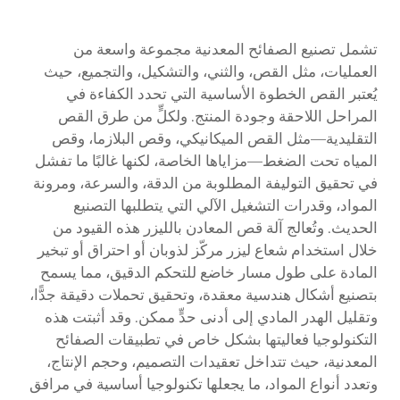
تشمل تصنيع الصفائح المعدنية مجموعة واسعة من
العمليات، مثل القص، والثني، والتشكيل، والتجميع، حيث
يُعتبر القص الخطوة الأساسية التي تحدد الكفاءة في
المراحل اللاحقة وجودة المنتج. ولكلٍّ من طرق القص
التقليدية—مثل القص الميكانيكي، وقص البلازما، وقص
المياه تحت الضغط—مزاياها الخاصة، لكنها غالبًا ما تفشل
في تحقيق التوليفة المطلوبة من الدقة، والسرعة، ومرونة
المواد، وقدرات التشغيل الآلي التي يتطلبها التصنيع
الحديث. وتُعالج آلة قص المعادن بالليزر هذه القيود من
خلال استخدام شعاع ليزر مركّز لذوبان أو احتراق أو تبخير
المادة على طول مسار خاضع للتحكم الدقيق، مما يسمح
بتصنيع أشكال هندسية معقدة، وتحقيق تحملات دقيقة جدًّا،
وتقليل الهدر المادي إلى أدنى حدٍّ ممكن. وقد أثبتت هذه
التكنولوجيا فعاليتها بشكل خاص في تطبيقات الصفائح
المعدنية، حيث تتداخل تعقيدات التصميم، وحجم الإنتاج،
وتعدد أنواع المواد، ما يجعلها تكنولوجيا أساسية في مرافق