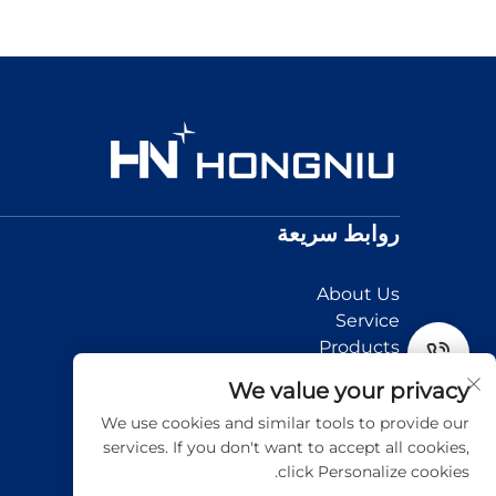
روابط سريعة
About Us
Service
Products
News
Tel
We value your privacy
Application
We use cookies and similar tools to provide our
Contact Us
Email
services. If you don't want to accept all cookies,
click Personalize cookies.