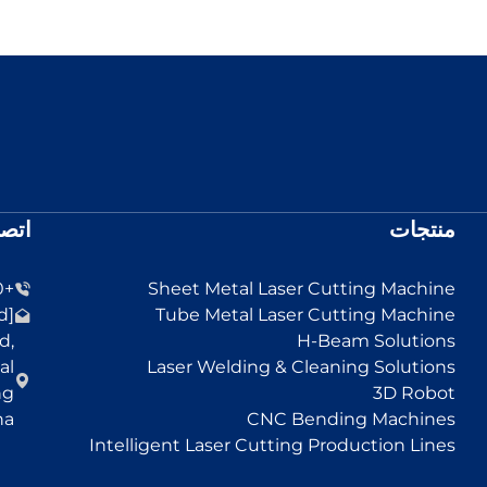
منتجات
اتصل
+86-13455152330
Sheet Metal Laser Cutting Machine
[email protected]
Tube Metal Laser Cutting Machine
d,
H-Beam Solutions
al
Laser Welding & Cleaning Solutions
ng
3D Robot
na
CNC Bending Machines
Intelligent Laser Cutting Production Lines