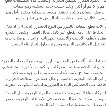
شكّل العمود الفقري للسفن البحرية. وتتطلب هذه التطبيقات قطع
صفائح فولاذية سميكة تتراوح سماكتها بين ١٠ مم و٥٠ مم أو أكثر، وذلك حسب حجم السفينة ومواصفات
ات قطع المعادن بالليزر تحقيق هندسات هيكلية معقدة بأقل هدر
حكم في التكاليف ضمن مشاريع بناء السفن على نطاق واسع.
وتستخدم أحواض بناء السفن الحديثة تكوينات آلات قطع المعادن بالليزر من النوع الجسري (Gantry-type)
 مع الحفاظ على دقة القطع عبر كامل مجال العمل. وبفضل القدرة
قدة لأنظمة الأنابيب والأنظمة الكهربائية، وإعداد الوصلات بدقة
تشغيل الميكانيكي الثانوية ويسرع جداول إنجاز بناء السفن.
متد تطبيقات آلات قص المعادن بالليزر إلى تصنيع المعدات البحرية،
وتجميعات الدفة، ودعائم المحركات، ومكونات الأجهزة المثبتة على
ء المتخصصة بملامح ثلاثية الأبعاد معقدة وتتطلب جودة سطحية
ثل في البيئات البحرية القاسية. وتقلل خصائص المعالجة الحرارية
حافظ على الخصائص المادية الضرورية لمتانة المكونات البحرية.
لشركات بناء السفن معالجة مختلف المواد البحرية، مثل الفولاذ
منيوم، والمواد الخاصة المستخدمة في الإنشاءات البحرية، ضمن
مل ويقلل من متطلبات الاستثمار في المعدات.