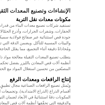
الإنشاءات وتصنيع المعدات الثقي
مكونات معدات نقل التربة
تستفيد شركات تصنيع معدات البناء من قدرات 
الحفارات، وشفرات الجرارات، وأذرع الحمّالا
جودة قص استثنائية عبر صفائح فولاذية سميك
والبيئات المسببة للتآكل. ويضمن الدقة التي 
ومُحاذاةً دقيقة أثناء التجميع، مما يقلل الح
يتطلب تصنيع المعدات الثقيلة معالجة مواد 
أنظمة آلات قص المعادن بالليزر بفضل تحكمها
المصنّعين من تحسين استغلال المواد مع الحفاظ
إنتاج الرافعات ومعدات الرفع
ويُمثل تصنيع الرافعات الصناعية مجال تطبيقٍ م
أقسام الذراع (الذراع الامتدادية)، وتجميعات 
المكونات دقةً استثنائيةً في الأبعاد لضمان ال
والدقيقة التي تحقّقها أنظمة آلات قص المعاد