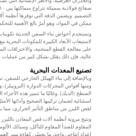
والجدران العرضية، والأطر الإنشائية التي ت
التصميم. ويضمن الدقة التي توفرها أنظمة آل
ممكن في المواد، وهو أمرٌ بالغ الأهمية للت
لاستيعاب الأبعاد الكبيرة للمكونات البحرية
على معالجة القطع المنحنية، والاختراقات المع
عالية، فإن ذلك يقلل بشكل كبير من عمليات ال
تصنيع المعدات البحرية
وبالإضافة إلى بناء الهيكل الخارجي للسفن، ت
ومنها أقواس المحركات الدوارة (البروبيلر)، 
السطح (الديك). وغالبًا ما تتميز هذه الأجزا
استثنائية لضمان تركيبها الصحيح وأدائها الأم
لقص الليزر من مناطق التأثير الحراري، مما ي
وتتيح مرونة أنظمة آلات قص المعادن بالليزر 
المقاوم للصدأ المقاوم للتآكل، وسبائك الألو
إعداد إنتاجي واحد، ما يحسّن كفاءة سير الع