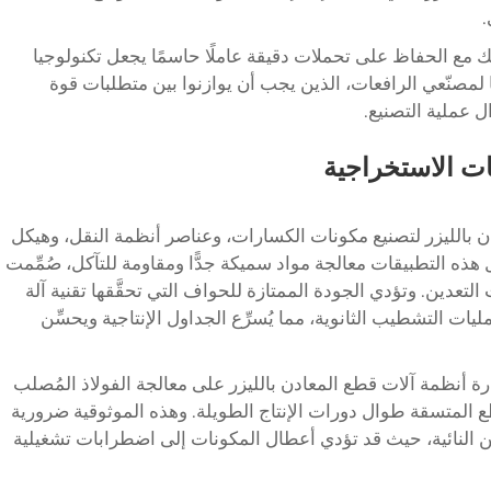
.
يك مع الحفاظ على تحملات دقيقة عاملًا حاسمًا يجعل تكنولوجيا
ا لمصنّعي الرافعات، الذين يجب أن يوازنوا بين متطلبات قوة
 عملية التصنيع.
ات الاستخراجية
ن بالليزر لتصنيع مكونات الكسارات، وعناصر أنظمة النقل، وهيكل
هذه التطبيقات معالجة مواد سميكة جدًّا ومقاومة للتآكل، صُمِّمت
لتعدين. وتؤدي الجودة الممتازة للحواف التي تحقَّقها تقنية
آلة
ت التشطيب الثانوية، مما يُسرِّع الجداول الإنتاجية ويحسِّن
 أنظمة آلات قطع المعادن بالليزر على معالجة الفولاذ المُصلب
 المتسقة طوال دورات الإنتاج الطويلة. وهذه الموثوقية ضرورية
 النائية، حيث قد تؤدي أعطال المكونات إلى اضطرابات تشغيلية