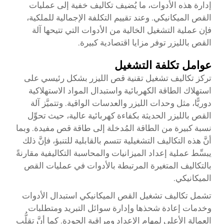
إدارة هذه الأدوات، ما يُضيف تكاليف خفية إلى عمليات
القص الميكانيكي. وعند تقييم التكلفة الإجمالية للملكية،
فإن عملية التشغيل الخالية من الأدوات التي تتيحها آلة
القص بالليزر توفر مزايا اقتصادية كبيرة.
عوامل تكلفة التشغيل
تركز تكاليف تشغيل تقنية قص الليزر بشكل رئيسي على
استهلاك الطاقة الكهربائية واستبدال المواد الاستهلاكية
دوريًّا، مثل وحدات الليزر والعدسات الواقية. وتتميَّز آلة
القص بالليزر الحديثة بكفاءة كهربائية عالية، حيث تحوِّل
نسبة كبيرة من الطاقة المُدخلة إلى طاقة قص مفيدة. وبما
أنَّ هذه التكاليف التشغيلية تتسم بالقابلية للتنبؤ، فإنَّ ذلك
يبسِّط عملية إعداد الميزانيات والمحاسبة التكاليفية مقارنةً
بالتكاليف المتغيرة المرتبطة بالأدوات في عمليات القص
الميكانيكي.
تشمل تكاليف تشغيل القص الميكانيكي استبدال الأدوات
وخدمات إعادة شحذها وإدارة سوائل التبريد ومتطلبات
العمالة الأعلى لمهام الإعداد ومراقبة الجودة. كما أنَّ تقلُّب