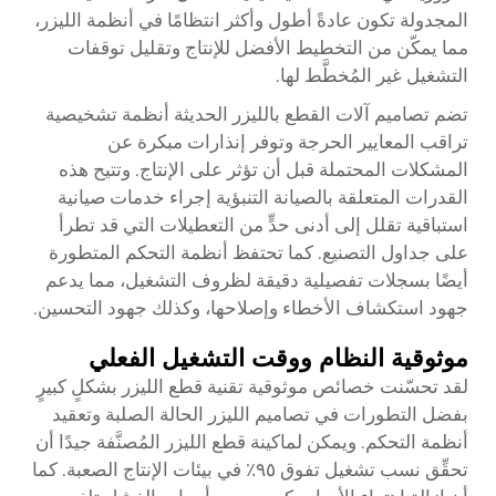
المجدولة تكون عادةً أطول وأكثر انتظامًا في أنظمة الليزر،
مما يمكّن من التخطيط الأفضل للإنتاج وتقليل توقفات
التشغيل غير المُخطَّط لها.
تضم تصاميم آلات القطع بالليزر الحديثة أنظمة تشخيصية
تراقب المعايير الحرجة وتوفر إنذارات مبكرة عن
المشكلات المحتملة قبل أن تؤثر على الإنتاج. وتتيح هذه
القدرات المتعلقة بالصيانة التنبؤية إجراء خدمات صيانية
استباقية تقلل إلى أدنى حدٍّ من التعطيلات التي قد تطرأ
على جداول التصنيع. كما تحتفظ أنظمة التحكم المتطورة
أيضًا بسجلات تفصيلية دقيقة لظروف التشغيل، مما يدعم
جهود استكشاف الأخطاء وإصلاحها، وكذلك جهود التحسين.
موثوقية النظام ووقت التشغيل الفعلي
لقد تحسّنت خصائص موثوقية تقنية قطع الليزر بشكلٍ كبيرٍ
بفضل التطورات في تصاميم الليزر الحالة الصلبة وتعقيد
أنظمة التحكم. ويمكن لماكينة قطع الليزر المُصنَّفة جيدًا أن
تحقِّق نسب تشغيل تفوق ٩٥٪ في بيئات الإنتاج الصعبة. كما