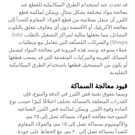
قد تحدث عند استخدام الطرق الميكانيكية للقطع عند
معالجة مواد مختلفة بشكل متتالٍ. ويمكن لماكينة قطع
الليزر أن تنتقل بسلاسة من قطع الفولاذ المقاوم للصدأ إلى
معالجة الأكريليك أو الأقمشة دون أي مخاوف تتعلق بالتلوث
المتبادل، مما يجعلها مثالية لمراكز التشغيل بالطلب (Job
Shops) والشركات المُصنِّعة التي تتعامل مع متطلبات
عملاء متنوعة. وتمتد هذه المرونة في معالجة المواد لتشمل
السبائك الغريبة والمركبات المتقدمة التي قد يصعب قطعها
أو يكون من المستحيل قطعها باستخدام الطرق الميكانيكية
التقليدية.
قيود معالجة السماكة
وبينما تتفوق تقنية قص الليزر في الدقة والتنوع، فإن
القدرات المتعلقة بالسماكة تختلف اختلافًا كبيرًا حسب نوع
المادة وقوة الليزر. ويمكن لماكينة قص الليزر الصناعية
النموذجية معالجة الفولاذ بسماكة تصل إلى ٢٥ مم،
والألومنيوم بسماكة تصل إلى ١٥ مم، والفولاذ المقاوم
للصدأ بسماكة تصل إلى ٢٠ مم، مع الحفاظ على جودة