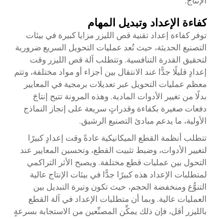
الإنتاج.
كفاءة الإعداد وتبديل المهام
توفر كفاءة إعداد تقنية قص الليزر مزايا كبيرة في بيئات
التصنيع الحديثة، حيث تُعد عمليات التحويل السريع ضرورية
لتحقيق القدرة التنافسية. وتتطلب آلة قص الليزر وقت
إعدادٍ قليلًا جدًّا عند الانتقال بين أجزاء أو مواد مختلفة، وتتم
معظم عمليات التحويل عبر تعديلات برمجية في المعايير
بدلًا من تغيير الأدوات المادية. وهذه المرونة تتيح إنتاجَ
دفعات صغيرة بكفاءة وقدراتٍ سريعة على إنجاز النماذج
الأولية، ما يدعم مبادئ التصنيع الرشيق.
تتطلب أنظمة القطع الميكانيكية عادةً وقت إعدادٍ كبيرًا
لتغيير الأدوات، وضبط تثبيت القطع، وتحسين المعايير عند
التحول بين عمليات قطع مختلفة. ويصبح الأثر التراكمي
لمتطلبات الإعداد هذه كبيرًا جدًّا في بيئات الإنتاج عالية
التنوُّع ومنخفضة الحجم، حيث تكون وتيرة التبديل بين
العمليات عالية. وبما أن متطلبات الإعداد في آلة القطع
بالليزر أقل، فإن ذلك يمكِّن المصنِّعين من الاستجابة بسرعةٍ