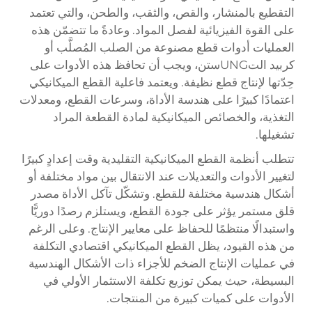
التقطيع بالمنشار، والقص، والثقب، والطحن، والتي تعتمد
على القوة الفيزيائية لفصل المواد. وعادةً ما تتضمّن هذه
العمليات أدوات قطع مصنوعة من الصلب المُصلَّب أو
كربيد التUNGستن، ويجب أن تحافظ هذه الأدوات على
حِدّتها لإنتاج قطع نظيفة. ويعتمد فاعلية القطع الميكانيكي
اعتمادًا كبيرًا على هندسة الأداة، وسرعات القطع، ومعدلات
التغذية، والخصائص الميكانيكية لمادة القطعة المراد
تشغيلها.
تتطلب أنظمة القطع الميكانيكية التقليدية وقت إعدادٍ كبيرًا
لتغيير الأدوات والتعديلات عند الانتقال بين مواد مختلفة أو
أشكال هندسية مختلفة للقطع. وتشكّل تآكل الأداة مصدر
قلق مستمر يؤثر على جودة القطع، ويستلزم رصدًا دوريًّا
واستبدالًا منتظمًا للحفاظ على معايير الإنتاج. وعلى الرغم
من هذه القيود، يظل القطع الميكانيكي اقتصادي التكلفة
في عمليات الإنتاج الضخم للأجزاء ذات الأشكال الهندسية
البسيطة، حيث يمكن توزيع تكلفة الاستثمار الأولي في
الأدوات على كميات كبيرة من المنتجات.