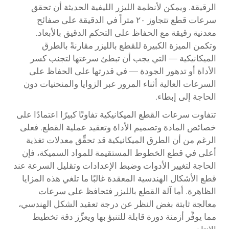
الرقيقة. ويمكن لأنظمة الليزر الليفية الحديثة أن تحقق
سرعات قطع تتجاوز ٢٠ متراً في الدقيقة على صفائح
معدنية رقيقة مع الحفاظ على التحكم الدقيق بالأبعاد.
وتكمن الميزة الكبيرة للقطع بالليزر مقارنةً بالطرق
الميكانيكية — التي يجب أن تبطئ سرعتها لتجنب كسر
الأداة أو تدهور الجودة — في قدرتها على الحفاظ على
السرعات العالية أثناء المرور عبر الزوايا والمنحنيات دون
الحاجة إلى إبطاء.
تتفاوت سرعات القطع الميكانيكية تفاوتًا كبيرًا اعتمادًا على
خصائص المادة وتصميم الأداة وتعقيد عملية القطع. فعلى
الرغم من أن الطرق الميكانيكية قد تحقِّق معدلات تغذية
أعلى في قطع الخطوط المستقيمة للمواد السميكة، فإن
الحاجة لتغيير الأدوات وضبط الإعدادات وتقليل السرعة عند
قطع الأشكال الهندسية المعقدة غالبًا ما تلغي هذه المزايا
الظاهرة. أما آلة القطع بالليزر فتحافظ على سرعات
معالجة ثابتة بغض النظر عن درجة تعقيد الشكل الهندسي،
مما يوفِّر أزمنة دورة قابلة للتنبؤ بها ويعزِّز دقة تخطيط