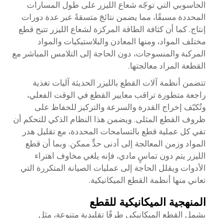
الحاسوبي التي توجّه شعاع الليزر على طول المسارات
المحددة مسبقًا، مما يضمن نتائجَ متسقةً عبر عدة دورات
إنتاج. كما أن كثافة الطاقة المركزة لشعاع الليزر تتيح قطع
مختلف المواد، ومنها المعادن والبلاستيكيات والمواد
المركبة والمنسوجات، دون الحاجة إلى التلامس المباشر مع
القطعة المراد معالجتها.
تتضمن أنظمة آلات القطع بالليزر الحديثة آليات تغذية
راجعة متطورة تراقب معايير القطع في الوقت الفعلي،
وتُكيّف إخراج القدرة والسرعة والتركيز للحفاظ على
ظروف القطع المثلى. ويضمن هذا النظام الذكي للتحكم أن
تفي كل عملية قطع بالتسامحات المحددة، مع تقليل هدر
المواد وزمن المعالجة إلى أدنى حدٍّ ممكن. وبما أن قطع
الليزر يتم دون تماسٍ مادي، فإنه يلغي مخاوف اهتراء
الأدوات ويقلل الحاجة إلى عمليات الصيانة المتكررة التي
تعاني منها أنظمة القطع الميكانيكية.
المنهجية الميكانيكية للقطع
يشمل القطع الميكانيكي طرقًا تقليدية متنوعة، مثل