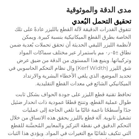
مدى الدقة والموثوقية
تحقيق التحمل البُعدي
تتفوق القدرات الدقيقة لآلة القطع بالليزر عادةً على تلك
الخاصة بطرق القطع الميكانيكية بنسبة كبيرة. ويمكن
لأنظمة الليزر الليفي الحديثة أن تحقق تحملات بُعدية ضمن
نطاق ±٠٫٠٥ مم باستمرار عبر مختلف سماكات المواد
وتركيباتها. وينبع هذا المستوى من الدقة من ضيق عرض
شق الليزر (Kerf Width) وال نظام التحكم الحاسوبي في
تحديد الموضع، الذي يلغي الأخطاء البشرية والارتداد
الميكانيكي الشائع في معدات القطع التقليدية.
تحافظ تقنية قطع الليزر على جودة الحواف بشكل ثابت
طوال عملية القطع، وتنتج قطعًا عمودية ذات انحدار ضئيل
جدًا وأسطحًا ناعمة غالبًا ما تلغي الحاجة إلى عمليات
تشغيل ثانوية.
آلة قطع بالليزر
يحقق هذه الاتساق من خلال
التحكم الدقيق في نقطة التركيز والمعايير المُحسَّنة للقطع
التي تتكيف تلقائيًا مع التغيرات في المواد. ويؤدي هذا الثبات