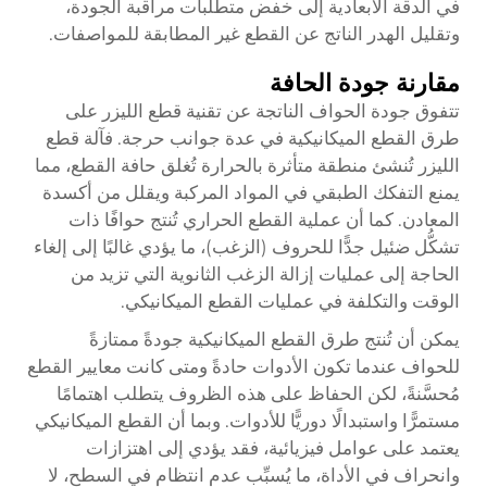
في الدقة الأبعادية إلى خفض متطلبات مراقبة الجودة،
وتقليل الهدر الناتج عن القطع غير المطابقة للمواصفات.
مقارنة جودة الحافة
تتفوق جودة الحواف الناتجة عن تقنية قطع الليزر على
طرق القطع الميكانيكية في عدة جوانب حرجة. فآلة قطع
الليزر تُنشئ منطقة متأثرة بالحرارة تُغلق حافة القطع، مما
يمنع التفكك الطبقي في المواد المركبة ويقلل من أكسدة
المعادن. كما أن عملية القطع الحراري تُنتج حوافًا ذات
تشكُّل ضئيل جدًّا للحروف (الزغب)، ما يؤدي غالبًا إلى إلغاء
الحاجة إلى عمليات إزالة الزغب الثانوية التي تزيد من
الوقت والتكلفة في عمليات القطع الميكانيكي.
يمكن أن تُنتج طرق القطع الميكانيكية جودةً ممتازةً
للحواف عندما تكون الأدوات حادةً ومتى كانت معايير القطع
مُحسَّنةً، لكن الحفاظ على هذه الظروف يتطلب اهتمامًا
مستمرًّا واستبدالًا دوريًّا للأدوات. وبما أن القطع الميكانيكي
يعتمد على عوامل فيزيائية، فقد يؤدي إلى اهتزازات
وانحراف في الأداة، ما يُسبِّب عدم انتظام في السطح، لا