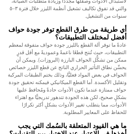
لاستبدال الأدوات وصقلها مجددًا وزيادة متطلبات الصيانة،
والتي قد تفوق تكاليف تشغيل أنظمة الليزر خلال فترة ٣–٥
سنوات من التشغيل.
أي طريقة من طرق القطع توفر جودة حواف
أفضل لمختلف التطبيقات؟
عادةً ما توفر آلة القطع بالليزر جودة حواف متفوقة لمعظم
التطبيقات، حيث تُنتج قطعًا ناعمةً وعموديةً مع أقل قدرٍ
ممكن من تشكُّل الحواف البارزة (البروزات). ويمكن أن
يحسِّن نطاق التأثير الحراري الناتج عن قطع الليزر خصائص
الحواف في بعض المواد فعليًّا، وذلك بختم الطبقات المركبة
وتقليل الأكسدة. أما القطع الميكانيكي فيمكنه تحقيق جودة
حواف ممتازة عندما تكون الأدوات حادةً ومُحافظ عليها
بشكلٍ صحيح، لكن هذه الجودة تتدهور تدريجيًّا مع اهتراء
الأدوات، مما يتطلب تغيير الأدوات بشكلٍ أكثر تكرارًا
للحفاظ على المعايير المطلوبة.
ما هي القيود المتعلقة بالسُمك التي يجب
أخذها في الاعتبار عند الاختيار بين التقنيات؟