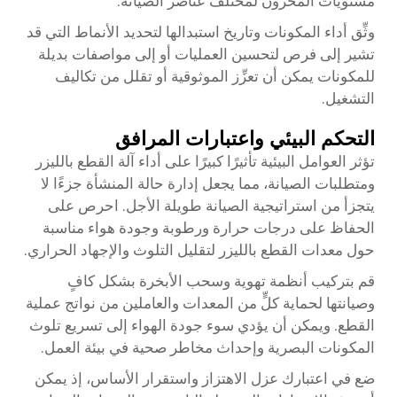
مستويات المخزون لمختلف عناصر الصيانة.
وثِّق أداء المكونات وتاريخ استبدالها لتحديد الأنماط التي قد
تشير إلى فرص لتحسين العمليات أو إلى مواصفات بديلة
للمكونات يمكن أن تعزِّز الموثوقية أو تقلل من تكاليف
التشغيل.
التحكم البيئي واعتبارات المرافق
تؤثر العوامل البيئية تأثيرًا كبيرًا على أداء آلة القطع بالليزر
ومتطلبات الصيانة، مما يجعل إدارة حالة المنشأة جزءًا لا
يتجزأ من استراتيجية الصيانة طويلة الأجل. احرص على
الحفاظ على درجات حرارة ورطوبة وجودة هواء مناسبة
حول معدات القطع بالليزر لتقليل التلوث والإجهاد الحراري.
قم بتركيب أنظمة تهوية وسحب الأبخرة بشكل كافٍ
وصيانتها لحماية كلٍّ من المعدات والعاملين من نواتج عملية
القطع. ويمكن أن يؤدي سوء جودة الهواء إلى تسريع تلوث
المكونات البصرية وإحداث مخاطر صحية في بيئة العمل.
ضع في اعتبارك عزل الاهتزاز واستقرار الأساس، إذ يمكن