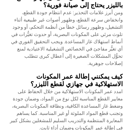
بالليزر يحتاج إلى صيانة فورية؟
ومن أبرز علامات التحذير: عدم انتظام جودة القطع،
وانخفاض سرعة القطع، وظهور أصوات غير طبيعية أثناء
التشغيل، وظهور رسائل خطأ من أنظمة التحكم، أو وجود
تلوث مرئي على المكونات البصرية، أو حدوث تغيُّرات في
أنماط استهلاك غاز المساعدة. ويجب التحقيق الفوري في
أي تغيُّر مفاجئ في الخصائص التشغيلية الاعتيادية لمنع
تحوُّل المشكلات الصغيرة إلى أعطال كبرى تتطلب
إصلاحات جوهرية.
كيف يمكنني إطالة عمر المكونات
الاستهلاكية في جهازي لقطع الليزر؟
امدد عمر المكونات الاستهلاكية من خلال الحفاظ على
معايير القطع المناسبة لكل نوع من المواد، وضمان جودة
وضغط غاز المساعدة الكافية، ونظافة المكونات البصرية،
وتجنب قطع المواد الملوثة أو غير المناسبة. كما يساهم
المعايرة المنتظمة والتدريب السليم للمشغلين بشكل كبير
في إطالة عمر المكونات وضمان أداءٍ ثابت.