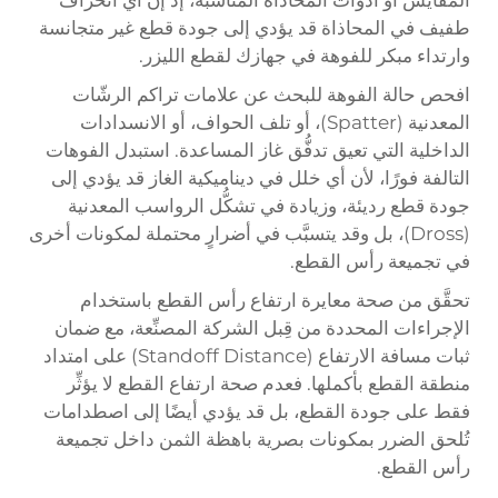
المقايس أو أدوات المحاذاة المناسبة، إذ إن أي انحراف
طفيف في المحاذاة قد يؤدي إلى جودة قطع غير متجانسة
وارتداء مبكر للفوهة في جهازك لقطع الليزر.
افحص حالة الفوهة للبحث عن علامات تراكم الرشّات
المعدنية (Spatter)، أو تلف الحواف، أو الانسدادات
الداخلية التي تعيق تدفُّق غاز المساعدة. استبدل الفوهات
التالفة فورًا، لأن أي خلل في ديناميكية الغاز قد يؤدي إلى
جودة قطع رديئة، وزيادة في تشكُّل الرواسب المعدنية
(Dross)، بل وقد يتسبَّب في أضرارٍ محتملة لمكونات أخرى
في تجميعة رأس القطع.
تحقَّق من صحة معايرة ارتفاع رأس القطع باستخدام
الإجراءات المحددة من قِبل الشركة المصنِّعة، مع ضمان
ثبات مسافة الارتفاع (Standoff Distance) على امتداد
منطقة القطع بأكملها. فعدم صحة ارتفاع القطع لا يؤثِّر
فقط على جودة القطع، بل قد يؤدي أيضًا إلى اصطدامات
تُلحق الضرر بمكونات بصرية باهظة الثمن داخل تجميعة
رأس القطع.