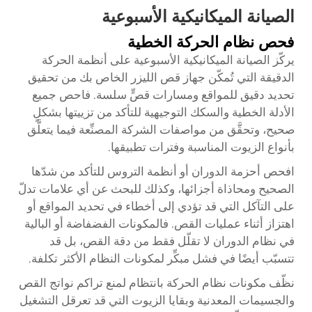
الصيانة الميكانيكية الأسبوعية
فحص نظام الحركة الخطية
يركّز الصيانة الميكانيكية الأسبوعية على أنظمة الحركة
الدقيقة التي تُمكّن جهاز قص الليزر الخاص بك من تحقيق
تحديد دقيق للمواقع ومسارات قصٍّ سلسة. فاحص جميع
الأدلة الخطية والسكك التوجيهية للتأكد من تزييتها بشكلٍ
صحيح، وتحقَّق من مواصفات الشركة المصنِّعة فيما يتعلَّق
بأنواع الزيوت المناسبة وفترات تطبيقها.
افحص أحزمة الدوران أو أنظمة التروس للتأكد من شدّها
الصحيح ومحاذاة أجزائها، وكذلك للبحث عن أي علامات تدلّ
على التآكل التي قد تؤدي إلى أخطاء في تحديد المواقع أو
اهتزاز أثناء عمليات القص. فالمكونات الفضفاضة أو البالية
في نظام الدوران لا تقلّل فقط من دقة القص، بل قد
تتسبّب أيضًا في فشل مبكِّر لمكونات النظام الأكثر تكلفة.
نظّف مكونات نظام الحركة بانتظام لمنع تراكم نواتج القص
والجسيمات المعدنية وبقايا الزيوت التي قد تعرقل التشغيل