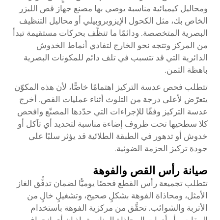
ومحاليل كيميائية مناسبة يوصي بها مصنع جهاز قص الليزر
الخاص بك، مثل الكحول الإيزوبروبيلي أو محاليل التنظيف
البصرية المتخصصة. ودائمًا ما تنظّف بحركات مستقيمة تبدأ
من المركز وتتجه نحو الخارج لتفادي أنماط الخدوش
الدائرية التي قد تتسبب في تلف دائم للمكونات البصرية
باهظة الثمن.
تتطلب فحص عدسة التركيز اهتمامًا خاصًّا، لأن هذه المكوّن
يتعرّض لأعلى درجة من التلوث أثناء عمليات القص. أخرج
عدسة التركيز وفقًا للإجراءات التي حدّدها المصنّع وافحص
كلا سطحيها تحت ظروف إضاءة مناسبة لتحديد أي تآكل أو
خدوش أو تدهور في الطبقة الطلائية قد يؤثر سلبًا على
جودة تركيز الحزمة الضوئية.
صيانة رأس القص والفوهة
تتطلب تجميعة رأس القطع فحصًا يوميًّا لضمان تدفُّق الغاز
الأمثل، ومحاذاة الفوهة بشكلٍ صحيح، وتشغيلٍ خالٍ من
الأتربة والشوائب. تحقَّق من مركزية الفوهة باستخدام