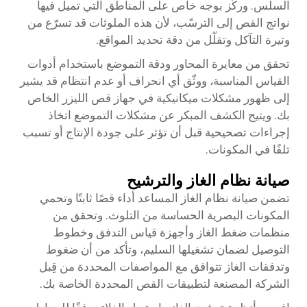
السلس. وركّز بوجه خاص على المناطق التي تميل فيها
نواتج القص إلى الترسّب، لأن هذه الملوثات قد تسرّع من
وتيرة التآكل وتقلّل من دقة تحديد المواقع.
تحقق من معايرة المحاور ودقة التموضع باستخدام أدوات
القياس المناسبة، ووثّق أي انحراف أو عدم انتظام قد يشير
إلى ظهور مشكلات ميكانيكية في جهاز قص الليزر الخاص
بك. ويتيح الكشف المبكر عن مشكلات التموضع اتخاذ
إجراءات تصحيحية قبل أن تؤثر على جودة الإنتاج أو تسبب
تلفًا في المكونات.
صيانة نظام الغاز والترشيح
تضمن صيانة نظام الغاز المساعد أداء قصًا ثابتًا وتحمي
المكونات البصرية الحساسة من التلوث. وتحقق من
منظمات ضغط الغاز وأجهزة قياس التدفق وخطوط
التوصيل لضمان تشغيلها السليم، وتأكد من أن ضغوط
وتدفقات الغاز تتوافق مع المواصفات المحددة من قِبل
الشركة المصنعة لتطبيقات القص المحددة الخاصة بك.