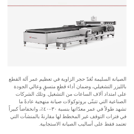
الصيانة السليمة تُعَدّ حجر الزاوية في تعظيم عمر آلة القطع
بالليزر التشغيلي، وضمان أداء قطعٍ متسقٍ وعالي الجودة
على امتداد آلاف الساعات من التشغيل. وتلك الشركات
الصناعية التي تتبنّى بروتوكولات صيانة منهجية عادةً ما
تشهد طولاً في عمر معدّاتها بنسبة ٣٠–٤٠٪، وانخفاضاً كبيراً
في فترات التوقف غير المخطط لها مقارنةً بالمنشآت التي
تعتمد فقط على أساليب الصيانة الاستجابية.