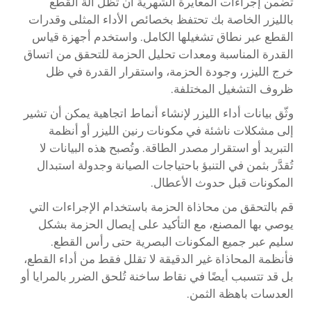
تضمن إجراءات المعايرة الشهرية أن تظل آلة القطع
بالليزر الخاصة بك تحتفظ بخصائص الأداء المثلى وقدرات
القطع عبر نطاق تشغيلها الكامل. واستخدم أجهزة قياس
القدرة المناسبة ومعدات تحليل الحزمة للتحقق من اتساق
خرج الليزر، وجودة الحزمة، واستقرار القدرة في ظل
ظروف التشغيل المختلفة.
وثّق بيانات أداء الليزر لإنشاء أنماط اتجاهية يمكن أن تشير
إلى مشكلات ناشئة في مكونات رنين الليزر أو أنظمة
التبريد أو استقرار مصدر الطاقة. وتُصبح هذه البيانات لا
تُقدَّر بثمن في التنبؤ باحتياجات الصيانة وجدولة استبدال
المكونات قبل حدوث الأعطال.
قم بالتحقق من محاذاة الحزمة باستخدام الإجراءات التي
يوصي بها المصنع، مع التأكيد على إيصال الحزمة بشكل
سليم عبر جميع المكونات البصرية حتى رأس القطع.
فأنظمة المحاذاة غير الدقيقة لا تقلل فقط من أداء القطع،
بل قد تتسبب أيضًا في نقاط ساخنة تُلحق الضرر بالمرايا أو
العدسات باهظة الثمن.