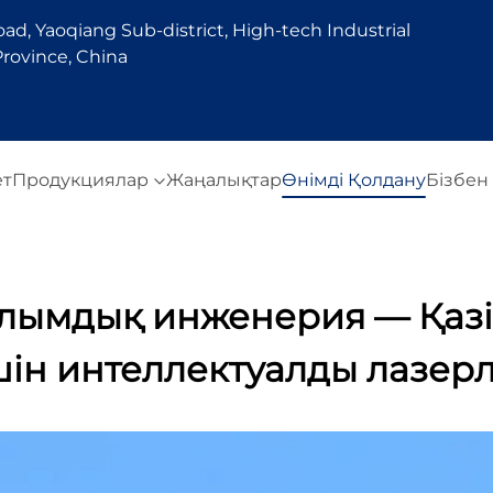
d, Yaoqiang Sub-district, High-tech Industrial
rovince, China
ет
Продукциялар
Жаңалықтар
Өнімді Қолдану
Бізбен
лымдық инженерия — Қазір
ін интеллектуалды лазер