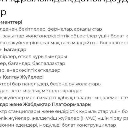
ар
менттері
көлденең бекітпелер, фермалар, арқалықтар
, зауыттар және өнеркәсіптік объектілер үшін болат 
ектр жүйелерінің салмақ тасымалдайтын бөлшектері
н Бағандар
өпірлер, өткел құрылымдары
ер, бағандар, баспалдақтар
р, өнеркәсіптік өткелдер
н Қаптау Жүйелері
іктері бар панельдер, безендіру жолақтары
ндар, эстетикалық металл экрандар
тық жүйелер мен ғимарат қабықшаларының элементте
мдар және Жабдықтар Платформалары
ектр станциялары және өндірістік құрылыстар үшін б
лік жүйелер, желдеткіш жүйелер (HVAC) үшін тіреу 
езонин едендері, модульді болат конструкциялар