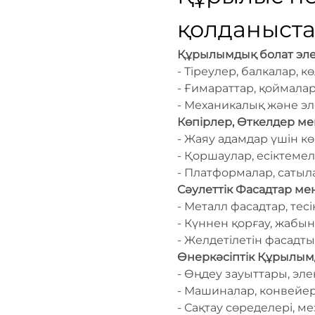
қолданыст
Құрылымдық болат эле
- Тіреулер, балкалар, 
- Ғимараттар, қоймалар
- Механикалық және эл
Көпірлер, Өткелдер ме
- Жаяу адамдар үшін к
- Қоршаулар, есіктемел
- Платформалар, сатыла
Сәулеттік Фасадтар ме
- Металл фасадтар, тес
- Күннен қорғау, жабы
- Желдетілетін фасад
Өнеркәсіптік Құрылы
- Өңдеу зауыттары, эл
- Машиналар, конвейер
- Сақтау сөределері, м