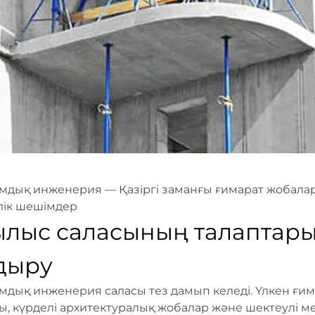
дық инженерия — Қазіргі заманғы ғимарат жобала
лік шешімдер
рылыс саласының талаптар
дыру
ық инженерия саласы тез дамып келеді. Үлкен ғима
ары, күрделі архитектуралық жобалар және шектеулі м