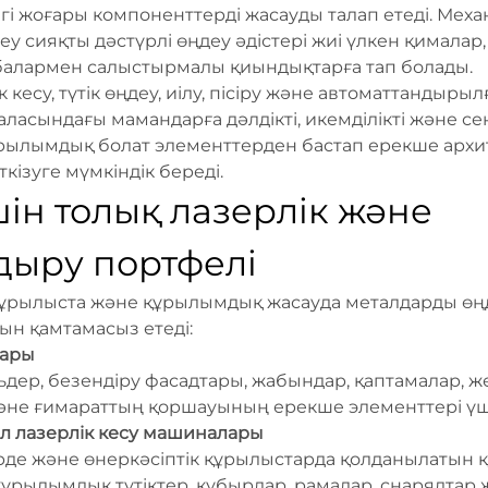
лігі жоғары компоненттерді жасауды талап етеді. Мех
у сияқты дәстүрлі өңдеу әдістері жиі үлкен қималар
обалармен салыстырмалы қиындықтарға тап болады.
 кесу, түтік өңдеу, иілу, пісіру және автоматтандырыл
ласындағы мамандарға дәлдікті, икемділікті және сені
құрылымдық болат элементтерден бастап ерекше арх
кізуге мүмкіндік береді.
ін толық лазерлік және
дыру портфелі
құрылыста және құрылымдық жасауда металдарды өңде
ын қамтамасыз етеді:
лары
дер, безендіру фасадтары, жабындар, қаптамалар, ж
және ғимараттың қоршауының ерекше элементтері үш
алл лазерлік кесу машиналары
рде және өнеркәсіптік құрылыстарда қолданылатын қ
ұрылымдық түтіктер, құбырлар, рамалар, снарядтар