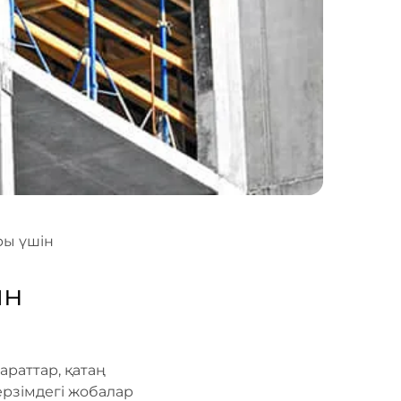
ры үшін
ын
раттар, қатаң
ерзімдегі жобалар