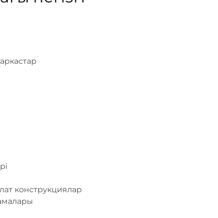
каркастар
рі
олат конструкциялар
рамалары