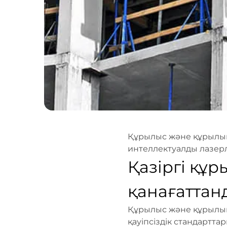
Құрылыс және құрылым
интеллектуалды лазер
Қазіргі құ
қанағаттан
Құрылыс және құрылымд
қауіпсіздік стандартт