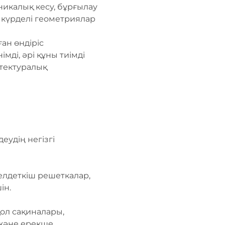
аникалық кесу, бұрғылау
, күрделі геометриялар
ған өндіріс
мді, әрі құны тиімді
итектуралық
удің негізгі
елдеткіш решеткалар,
ін.
ол сақиналары,
 және ерекше