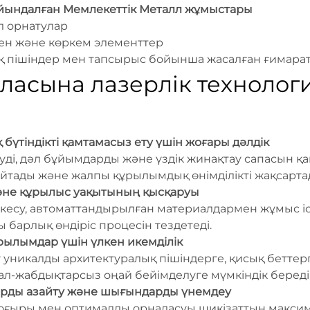
йындалған Мемлекеттік Металл жұмыстары
л орнатулар
ген және көркем элементтер
ық пішіндер мен тапсырыс бойынша жасалған ғимара
ласына лазерлік техноло
үтіндікті қамтамасыз ету үшін жоғары дәлдік
уді, дәл бұйымдарды және үздік жинақтау сапасын қа
айтады және жалпы құрылымдық өнімділікті жақсарта
 және құрылыс уақытының қысқаруы
есу, автоматтандырылған материалдармен жұмыс іст
барлық өндіріс процесін тездетеді.
ылымдар үшін үлкен икемділік
 уникалды архитектуралық пішіндерге, қисық беттерг
л-жабдықтарсыз оңай бейімделуге мүмкіндік береді
арды азайту және шығындарды үнемдеу
 шоғыры мен оптималды орналасуы шикізаттың макс