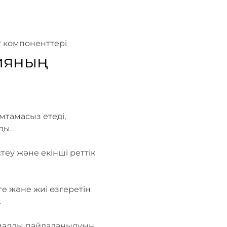
т компоненттері
гияның
мтамасыз етеді,
ды.
еу және екінші реттік
е және жиі өзгеретін
.
ималды пайдаланылуын