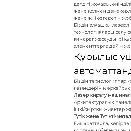
дәлдігі жоғары, өнімді
және қолмен дәнекерле
және жиі өзгеретін ж
Біздің алғашқы лазерлік
технологиялары салу са
ғимарат жасауды ірі 
элементтерге дейін жет
Құрылыс үш
автоматтан
Біздің технологиялар 
кезеңдерінің әрқайсыс
Лазер қирату машина
Архитектуралық панель
ішкі/сыртқы жиектер 
Түтік және Түтікті-мет
Ғимараттарда, көпірле
қорғаныш бағандары, қ