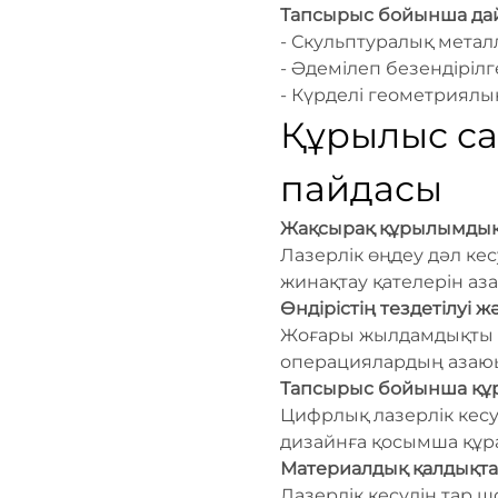
Тапсырыс бойынша да
- Скульптуралық метал
- Әдемілеп безендіріл
- Күрделі геометриял
Құрылыс са
пайдасы
Жақсырақ құрылымдық б
Лазерлік өңдеу дәл кес
жинақтау қателерін аз
Өндірістің тездетілуі
Жоғары жылдамдықты к
операциялардың азаюы 
Тапсырыс бойынша құр
Цифрлық лазерлік кесу
дизайнға қосымша құра
Материалдық қалдықт
Лазерлік кесудің тар