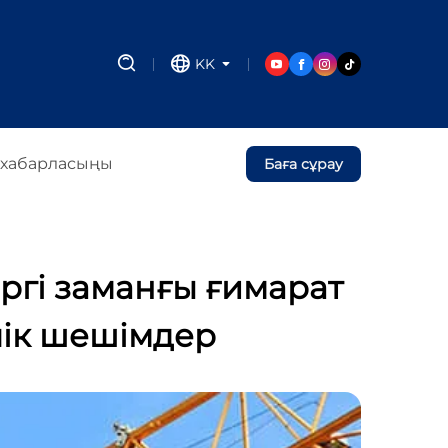
KK
 хабарласыңы
Баға сұрау
гі заманғы ғимарат
лік шешімдер