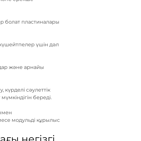
ыр болат пластиналары
 күшейтпелер үшін дәл
лдар және арнайы
 күрделі сәулеттік
мүмкіндігін береді.
ғымен
есе модульді құрылыс
ғы негізгі