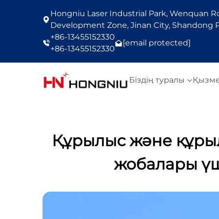
Hongniu Laser Industrial Park, Wenquan Roa
Development Zone, Jinan City, Shandong P
+86-13455152330
[email protected]
+86-13455152330
Біздің туралы
Қызм
Құрылыс және құры
жобалары үш