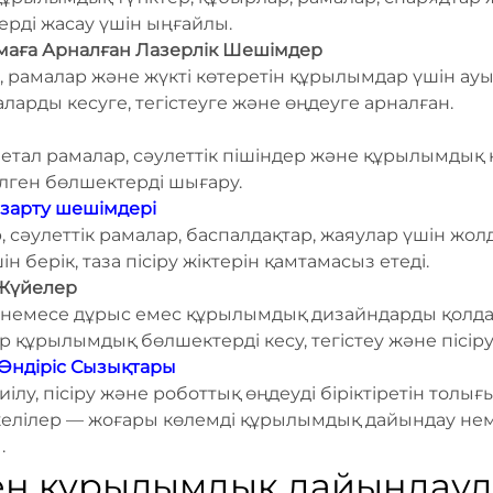
рді жасау үшін ыңғайлы.
маға Арналған Лазерлік Шешімдер
р, рамалар және жүкті көтеретін құрылымдар үшін ау
ларды кесуге, тегістеуге және өңдеуге арналған.
 метал рамалар, сәулеттік пішіндер және құрылымдық
лген бөлшектерді шығару.
азарту шешімдері
сәулеттік рамалар, баспалдақтар, жаяулар үшін жо
 берік, таза пісіру жіктерін қамтамасыз етеді.
 Жүйелер
 немесе дұрыс емес құрылымдық дизайндарды қолдау,
құрылымдық бөлшектерді кесу, тегістеу және пісіру 
 Өндіріс Сызықтары
 иілу, пісіру және роботтық өңдеуді біріктіретін толы
елілер — жоғары көлемді құрылымдық дайындау нем
.
н құрылымдық дайындауда