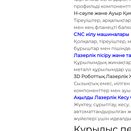
профильді компонентте
H-сәуле және Ауыр Қи
Тіреуіштер, арқалықта
мен кең фланецті балка
CNC иілу машиналары
Қолқалар, тіреуіштер,
бұрыштар мен пішінде
Лазерлік пісіру және т
Құрылымдық жинақтар, 
металл құрылымдар үшін
3D Роботтық Лазерлік
Сызықтық емес, иілген
компоненттер мен ауыр 
Ақылды Лазерлік Кесу
Жүктеу, сұрыптау, кесу,
автоматтандырылған ж
жүйелері үшін идеалды
Құрылыс пе