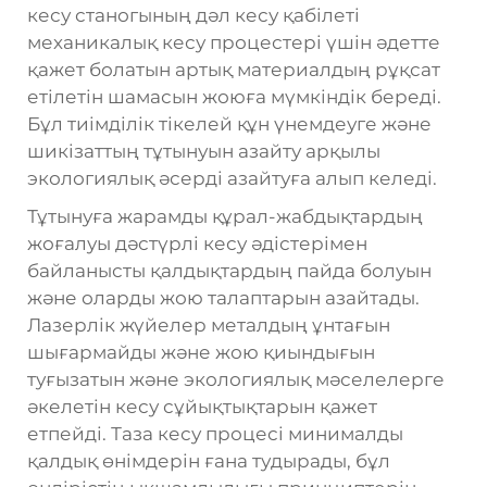
кесу станогының дәл кесу қабілеті
механикалық кесу процестері үшін әдетте
қажет болатын артық материалдың рұқсат
етілетін шамасын жоюға мүмкіндік береді.
Бұл тиімділік тікелей құн үнемдеуге және
шикізаттың тұтынуын азайту арқылы
экологиялық әсерді азайтуға алып келеді.
Тұтынуға жарамды құрал-жабдықтардың
жоғалуы дәстүрлі кесу әдістерімен
байланысты қалдықтардың пайда болуын
және оларды жою талаптарын азайтады.
Лазерлік жүйелер металдың ұнтағын
шығармайды және жою қиындығын
туғызатын және экологиялық мәселелерге
әкелетін кесу сұйықтықтарын қажет
етпейді. Таза кесу процесі минималды
қалдық өнімдерін ғана тудырады, бұл