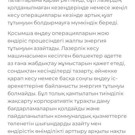
талаптарына қарай реттейді, бұл лазердің
қолданылмаған кезеңдерінде немесе жеңіл
кесу операциялары кезінде артық қуат
тұтынуын болдырмауға мүмкіндік береді.
Қосымша өңдеу операцияларын жою
өндіріс процесіндегі жалпы энергия
тұтынуын азайтады. Лазерлік кесу
машинасымен кесілген бөлшектер әдетте
аз ғана жабдықтау жұмыстарын қажет етеді,
сондықтан кесінділерді тазарту, әйнекке
қарап кесу немесе басқа соңғы өңдеу іс-
әрекеттеріне байланысты энергия тұтынуы
болмайды. Бұл толық қамтылатын тиімділік
жақсарту корпоративтік тұрақты даму
бағдарламаларын қолдайды және
пайдаланылатын коммуналдық қызметтерге
төленетін шығындарды азайту мен
өндірістік өнімділікті арттыру арқылы нақты