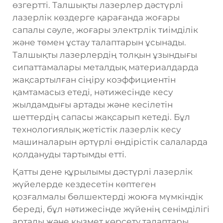
өзгертті. Талшықты лазерлер дәстүрлі
лазерлік көздерге қарағанда жоғары
сапалы сәуле, жоғары электрлік тиімділік
және төмен ұстау талаптарын ұсынады.
Талшықты лазерлердің толқын ұзындығы
сипаттамалары металдық материалдарда
жақсартылған сіңіру коэффициентін
қамтамасыз етеді, нәтижесінде кесу
жылдамдығы артады және кесілетін
шеттердің сапасы жақсарып кетеді. Бұл
технологиялық жетістік лазерлік кесу
машиналарын әртүрлі өндірістік салаларда
қолдануды тартымды етті.
Қатты дене құрылымы дәстүрлі лазерлік
жүйелерде кездесетін көптеген
қозғалмалы бөлшектерді жоюға мүмкіндік
береді, бұл нәтижесінде жүйенің сенімділігі
артады және қызмет көрсету талаптары