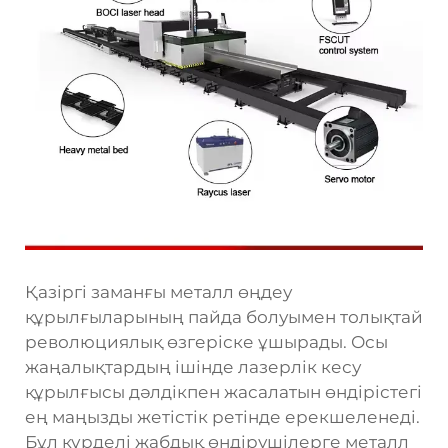
Қазіргі заманғы металл өңдеу
құрылғыларының пайда болуымен толықтай
революциялық өзгеріске ұшырады. Осы
жаңалықтардың ішінде лазерлік кесу
құрылғысы дәлдікпен жасалатын өндірістегі
ең маңызды жетістік ретінде ерекшеленеді.
Бұл күрделі жабдық өндірушілерге металл