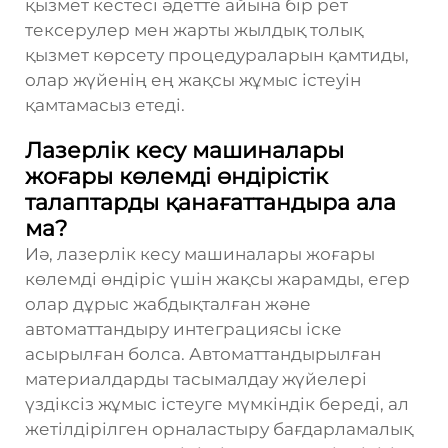
қызмет кестесі әдетте айына бір рет
тексерулер мен жарты жылдық толық
қызмет көрсету процедураларын қамтиды,
олар жүйенің ең жақсы жұмыс істеуін
қамтамасыз етеді.
Лазерлік кесу машиналары
жоғары көлемді өндірістік
талаптарды қанағаттандыра ала
ма?
Иә, лазерлік кесу машиналары жоғары
көлемді өндіріс үшін жақсы жарамды, егер
олар дұрыс жабдықталған және
автоматтандыру интеграциясы іске
асырылған болса. Автоматтандырылған
материалдарды тасымалдау жүйелері
үздіксіз жұмыс істеуге мүмкіндік береді, ал
жетілдірілген орналастыру бағдарламалық