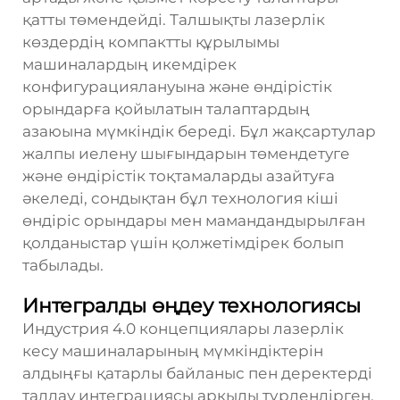
қатты төмендейді. Талшықты лазерлік
көздердің компактты құрылымы
машиналардың икемдірек
конфигурациялануына және өндірістік
орындарға қойылатын талаптардың
азаюына мүмкіндік береді. Бұл жақсартулар
жалпы иелену шығындарын төмендетуге
және өндірістік тоқтамаларды азайтуға
әкеледі, сондықтан бұл технология кіші
өндіріс орындары мен мамандандырылған
қолданыстар үшін қолжетімдірек болып
табылады.
Интегралды өңдеу технологиясы
Индустрия 4.0 концепциялары лазерлік
кесу машиналарының мүмкіндіктерін
алдыңғы қатарлы байланыс пен деректерді
талдау интеграциясы арқылы түрлендірген.