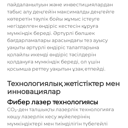
пайдаланылуын және инвестициялардан
табыс алу деңгейін максималды деңгейге
көтеретін тәулік бойы жұмыс істеуге
негізделген өндіріс кестесін құруға
мүмкіндік береді. Әртүрлі бөлшек
бағдарламалары арасындағы тез ауысу
уақыты әртүрлі өндіріс талаптарына
қолайлы икемді өндіріс тәсілдерін
қолдануға мүмкіндік береді, ол үшін
қосымша реттеу уақытын ұзақ етпейді.
Технологиялық жетістіктер мен
инновациялар
Фибер лазер технологиясы
CO₂-ден талшықты лазерлік технологияға
көшу лазерлік кесу жүйелерінің
мүмкіндіктері мен тиімділігін түбегейлі