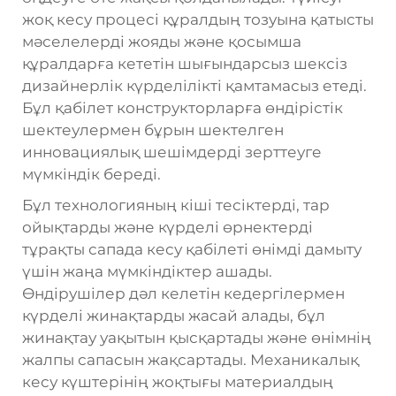
жоқ кесу процесі құралдың тозуына қатысты
мәселелерді жояды және қосымша
құралдарға кететін шығындарсыз шексіз
дизайнерлік күрделілікті қамтамасыз етеді.
Бұл қабілет конструкторларға өндірістік
шектеулермен бұрын шектелген
инновациялық шешімдерді зерттеуге
мүмкіндік береді.
Бұл технологияның кіші тесіктерді, тар
ойықтарды және күрделі өрнектерді
тұрақты сапада кесу қабілеті өнімді дамыту
үшін жаңа мүмкіндіктер ашады.
Өндірушілер дәл келетін кедергілермен
күрделі жинақтарды жасай алады, бұл
жинақтау уақытын қысқартады және өнімнің
жалпы сапасын жақсартады. Механикалық
кесу күштерінің жоқтығы материалдың