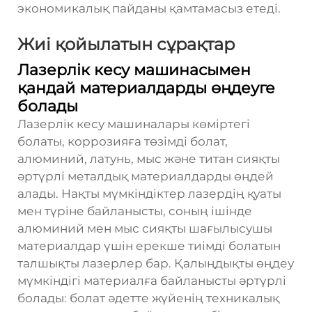
экономикалық пайданы қамтамасыз етеді.
Жиі қойылатын сұрақтар
Лазерлік кесу машинасымен
қандай материалдарды өңдеуге
болады
Лазерлік кесу машиналары көміртегі
болаты, коррозияға төзімді болат,
алюминий, латунь, мыс және титан сияқты
әртүрлі металдық материалдарды өңдей
алады. Нақты мүмкіндіктер лазердің қуаты
мен түріне байланысты, соның ішінде
алюминий мен мыс сияқты шағылысушы
материалдар үшін ерекше тиімді болатын
талшықты лазерлер бар. Қалыңдықты өңдеу
мүмкіндігі материалға байланысты әртүрлі
болады: болат әдетте жүйенің техникалық