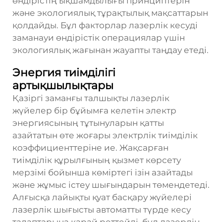
өндірістің ықшамдылығы принциптерін
және экологиялық тұрақтылық мақсаттарын
қолдайды. Бұл факторлар лазерлік кесуді
заманауи өндірістік операциялар үшін
экологиялық жағынан жауапты таңдау етеді.
Энергия тиімділігі
артықшылықтары
Қазіргі заманғы талшықты лазерлік
жүйелер бір бұйымға келетін электр
энергиясының тұтынуларын қатты
азайтатын өте жоғары электрлік тиімділік
коэффициенттеріне ие. Жақсарған
тиімділік құрылғының қызмет көрсету
мерзімі бойынша көміртегі ізін азайтады
және жұмыс істеу шығындарын төмендетеді.
Алғысқа лайықты қуат басқару жүйелері
лазерлік шығысты автоматты түрде кесу