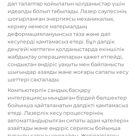
дәл талаптар қойылатын қолданыстар үшін
идеалды болып табылады. Лазер сәулесінің
шоғырланған энергиясы механикалық
кернеу немесе материалдың
деформациялануынсыз таза және дәл
кесулерді қамтамасыз етеді. Бұл дәлдік
деңгейі көптеген қолданыстарда екіншілік
жабдықтау операцияларын қажет етпейді,
сондықтан өндіріс уақыты мен байланысты
шығындар азаяды және жоғары сапалы кесу
шеттері сақталады.
Компьютерлік сандық басқару
интеграциясы мыңдаған бірдей бөлшектер
бойынша қайталанатын дәлдікті қамтамасыз
етеді. Лазерлік кесу процестерінің
автоматтандырылған сипаты адам қателерін
азайтады және өндіріс сериясы бойынша
тұрақты сапаны қолдайды. Жетілдірілген