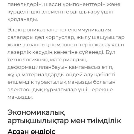
панельдерін, шасси компоненттерін және
күрделі ішкі элементтерді шығару үшін
қолданады.
Электроника және телекоммуникация
салалары дәл корпуслар, жылу шашуыштар
және экранның компоненттерін жасау үшін
лазерлік кесудің көмегіне сүйенеді. Бұл
технологияның материалдың
деформацияланбауын қамтамасыз етіп,
жұқа материалдарды өңдей алу қабілеті
өлшемдік тұрақтылық маңызды болатын
электрондық құрылғылар үшін ерекше
маңызды.
Экономикалық
артықшылықтар мен тиімділік
Арзан өндіріс