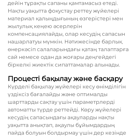
дейін тұрақты сапаны қамтамасыз етеді.
Нақты уақытта фокустау реттеу жүйелері
материал қалыңдығының өзгерістері мен
жылулық кеңею әсерлерін
компенсациялайды, олар кесудің сапасын
нашарлатуы мүмкін. Нәтижесінде барлық
өнеркәсіп салаларындағы қатаң талаптарға
сай немесе одан да жоғары деңгейдегі
біркелкі жиектік сипаттамалар алынады.
Процесті бақылау және басқару
Күрделі бақылау жүйелері кесу өнімділігін
үздіксіз бағалайды және оптималды
шарттарды сақтау үшін параметрлерді
автоматты түрде реттейді. Көру жүйелері
кесудің сапасындағы ақауларды нақты
уақытта анықтап, ақаулы бұйымдардың
пайда болуын болдырмау үшін дер кезінде