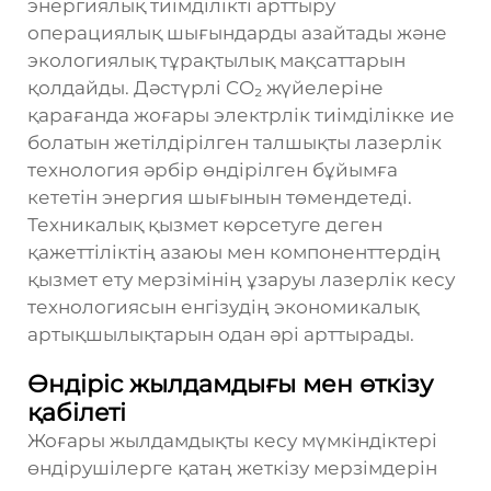
энергиялық тиімділікті арттыру
операциялық шығындарды азайтады және
экологиялық тұрақтылық мақсаттарын
қолдайды. Дәстүрлі CO₂ жүйелеріне
қарағанда жоғары электрлік тиімділікке ие
болатын жетілдірілген талшықты лазерлік
технология әрбір өндірілген бұйымға
кететін энергия шығынын төмендетеді.
Техникалық қызмет көрсетуге деген
қажеттіліктің азаюы мен компоненттердің
қызмет ету мерзімінің ұзаруы лазерлік кесу
технологиясын енгізудің экономикалық
артықшылықтарын одан әрі арттырады.
Өндіріс жылдамдығы мен өткізу
қабілеті
Жоғары жылдамдықты кесу мүмкіндіктері
өндірушілерге қатаң жеткізу мерзімдерін