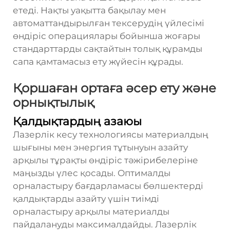
етеді. Нақты уақытта бақылау мен
автоматтандырылған тексерудің үйлесімі
өндіріс операциялары бойынша жоғары
стандарттарды сақтайтын толық құрамды
сапа қамтамасыз ету жүйесін құрады.
Қоршаған ортаға әсер ету және
орнықтылық
Қалдықтардың азаюы
Лазерлік кесу технологиясы материалдың
шығыны мен энергия тұтынуын азайту
арқылы тұрақты өндіріс тәжірибелеріне
маңызды үлес қосады. Оптималды
орналастыру бағдарламасы бөлшектерді
қалдықтарды азайту үшін тиімді
орналастыру арқылы материалды
пайдалануды максималдайды. Лазерлік