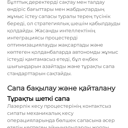
Бұлттық деректерді сақтау мен талдау
өндіріс бағыттары мен жабдықтардың
жұмыс істеу сапасы туралы терең түсінік
береді, ол стратегиялық шешім қабылдауды
қолдайды. Жасанды интеллектінің
интеграциясы процестерді
оптимизациялауды жақсартады және
көптеген қолданбаларда автономды жұмыс
істеуді қамтамасыз етеді, бұл еңбек
шығындарын азайтады және тұрақты сапа
стандарттарын сақтайды.
Сапа бақылау және қайталану
Тұрақты шеткі сапа
Лазерлік кесу процестерінің контактсыз
сипаты механикалық кесу
операцияларында бөлшек сапасына әсер
ететін көптеген айнымалыларды жояды.