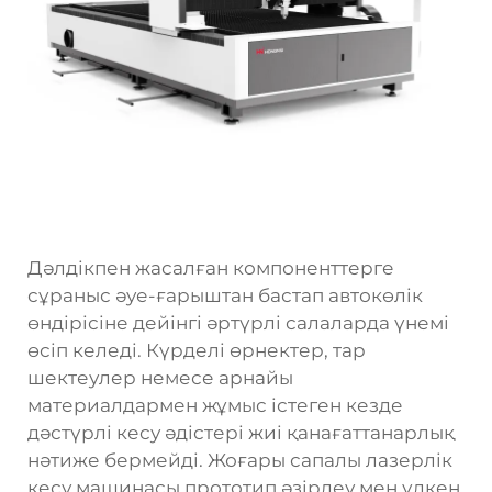
Дәлдікпен жасалған компоненттерге
сұраныс әуе-ғарыштан бастап автокөлік
өндірісіне дейінгі әртүрлі салаларда үнемі
өсіп келеді. Күрделі өрнектер, тар
шектеулер немесе арнайы
материалдармен жұмыс істеген кезде
дәстүрлі кесу әдістері жиі қанағаттанарлық
нәтиже бермейді. Жоғары сапалы лазерлік
кесу машинасы прототип әзірлеу мен үлкен