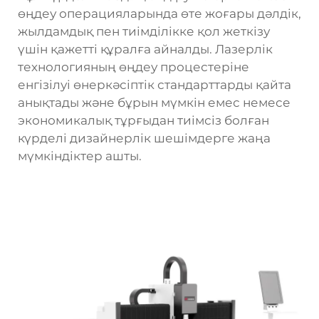
өңдеу операцияларында өте жоғары дәлдік,
жылдамдық пен тиімділікке қол жеткізу
үшін қажетті құралға айналды. Лазерлік
технологияның өңдеу процестеріне
енгізілуі өнеркәсіптік стандарттарды қайта
анықтады және бұрын мүмкін емес немесе
экономикалық тұрғыдан тиімсіз болған
күрделі дизайнерлік шешімдерге жаңа
мүмкіндіктер ашты.