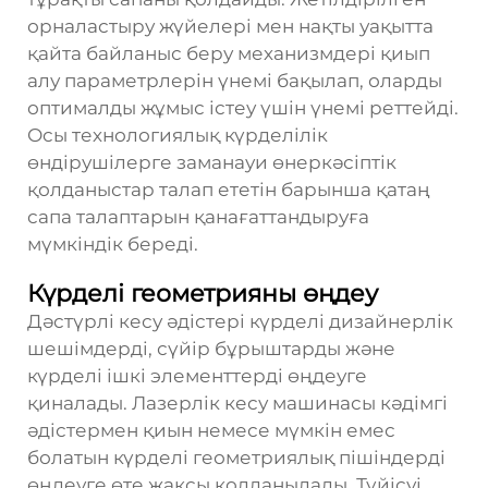
орналастыру жүйелері мен нақты уақытта
қайта байланыс беру механизмдері қиып
алу параметрлерін үнемі бақылап, оларды
оптималды жұмыс істеу үшін үнемі реттейді.
Осы технологиялық күрделілік
өндірушілерге заманауи өнеркәсіптік
қолданыстар талап ететін барынша қатаң
сапа талаптарын қанағаттандыруға
мүмкіндік береді.
Күрделі геометрияны өңдеу
Дәстүрлі кесу әдістері күрделі дизайнерлік
шешімдерді, сүйір бұрыштарды және
күрделі ішкі элементтерді өңдеуге
қиналады. Лазерлік кесу машинасы кәдімгі
әдістермен қиын немесе мүмкін емес
болатын күрделі геометриялық пішіндерді
өңдеуге өте жақсы қолданылады. Түйісуі