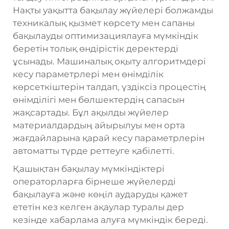
Нақты уақытта бақылау жүйелері болжамды
техникалық қызмет көрсету мен сапаны
бақылауды оптимизациялауға мүмкіндік
беретін толық өндірістік деректерді
ұсынады. Машиналық оқыту алгоритмдері
кесу параметрлері мен өнімділік
көрсеткіштерін талдап, үздіксіз процестің
өнімділігі мен бөлшектердің сапасын
жақсартады. Бұл ақылды жүйелер
материалдардың айырылуы мен орта
жағдайларына қарай кесу параметрлерін
автоматты түрде реттеуге қабілетті.
Қашықтан бақылау мүмкіндіктері
операторларға бірнеше жүйелерді
бақылауға және көңіл аударуды қажет
ететін кез келген ақаулар туралы дер
кезінде хабарлама алуға мүмкіндік береді.