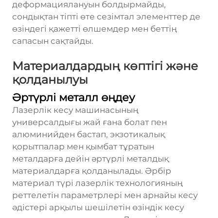
деформациялануын болдырмайды,
сондықтан тіпті өте сезімтал элементтер де
өзіндегі қажетті өлшемдер мен беттің
сапасын сақтайды.
Материалдардың көптігі және
қолданылуы
Әртүрлі металл өңдеу
Лазерлік кесу машинасының
универсалдығы жай ғана болат пен
алюминийден бастап, экзотикалық
қорытпалар мен қымбат тұратын
металдарға дейін әртүрлі металдық
материалдарға қолданылады. Әрбір
материал түрі лазерлік технологияның
реттелетін параметрлері мен арнайы кесу
әдістері арқылы шешілетін өзіндік кесу