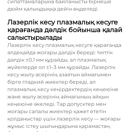
сипаттамаларына байланысты бірнеше
дюйм қалыңдыққа дейін өңделеді.
Лазерлік кесу плазмалық кесуге
қарағанда дәлдік бойынша қалай
салыстырылады
Лазерлік кесу плазмалық кесуге қарағанда
әлдеқайда жоғары дәлдік береді: типтік
дәлдік ±0,1 мм құрайды, ал плазмалық
жүйелерде ол ±1–3 мм құрайды. Лазерлік
кесу жылу әсерінің азаятын аймағымен
бірге гладкий жиектер береді, ал
плазмалық кесу кеңірдектердің кеңеюіне
және жылу әсерінің аймағының айқын
кеңеюіне әкеледі. Тар допусктер мен
жоғары сапалы жиектер қажет ететін
қолданыстар үшін лазерлік кесу — жоғары
жұмыс істеу шығындарына қарамастан,