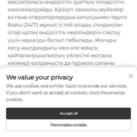
жасақтамасы өндірістік қуаттың тиімділігін
максималдайды. Қазіргі заманғы жүйелер
аз ғана операторлардың қатысуымен тәулік
бойы (24/7) жұмыс істей алады, сондықтан
олар қатаң өндірістік мерзімдерін сақтау
үшін идеалды болып табылады. Жоғары
кесу жылдамдығы мен өте жақсы
қайталанушылықтың үйлесімі жоғары
көлемді қолданыста да тұрақты сапаны
қамтамасыз етеді.
We value your privacy
We use cookies and similar tools to provide our services.
If you don't want to accept all cookies, click Personalize
Prev :
Неге лазерлік метал кесу машинасы кесу әсерлілігін жақсартады?
cookies.
Next :
Металл лазерлік кескіш қандай қалыңдықты өңдей алады?
Accept all
Personalize cookies