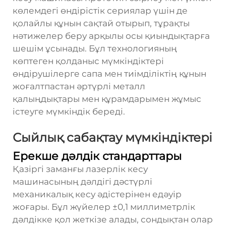
көлемдегі өндірістік сериялар үшін де
қолайлы құнын сақтай отырып, тұрақты
нәтижелер беру арқылы осы қиындықтарға
шешім ұсынады. Бұл технологияның
көптеген қолданыс мүмкіндіктері
өндірушілерге сапа мен тиімділіктің құнын
жоғалтпастан әртүрлі металл
қалыңдықтары мен құрамдарымен жұмыс
істеуге мүмкіндік береді.
Сыйлық сабақтау мүмкіндіктері
Ерекше дәлдік стандарттары
Қазіргі заманғы лазерлік кесу
машинасының дәлдігі дәстүрлі
механикалық кесу әдістерінен едәуір
жоғары. Бұл жүйелер ±0,1 миллиметрлік
дәлдікке қол жеткізе алады, сондықтан олар