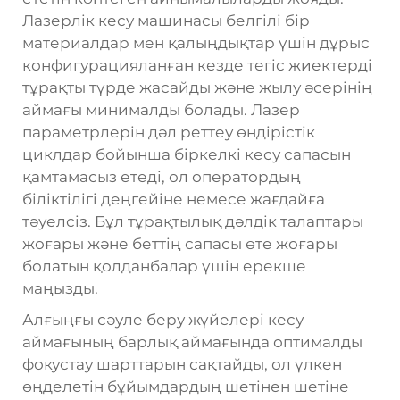
Лазерлік кесу машинасы белгілі бір
материалдар мен қалыңдықтар үшін дұрыс
конфигурацияланған кезде тегіс жиектерді
тұрақты түрде жасайды және жылу әсерінің
аймағы минималды болады. Лазер
параметрлерін дәл реттеу өндірістік
циклдар бойынша біркелкі кесу сапасын
қамтамасыз етеді, ол оператордың
біліктілігі деңгейіне немесе жағдайға
тәуелсіз. Бұл тұрақтылық дәлдік талаптары
жоғары және беттің сапасы өте жоғары
болатын қолданбалар үшін ерекше
маңызды.
Алғыңғы сәуле беру жүйелері кесу
аймағының барлық аймағында оптималды
фокустау шарттарын сақтайды, ол үлкен
өңделетін бұйымдардың шетінен шетіне