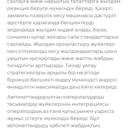
сақтауға және нарықтық талаптарға жылдам
реакция беруге мүмкіндік береді. Қазіргі
заманғы лазерлік кесу машинасы дәстүрлі
әдістерге қарағанда бөлшектерді
әлдеқайда жылдам өңдей алады, бірақ
сонымен қатар жоғары сапа стандарттарын
сақтайды. Жылдам орналастыру жүйелері
мен оптималды кесу жылдамдықтары цикл
уақытын қысқартады және жалпы жабдық
тиімділігін арттырады. Тиімді ұялау
стратегиялары арқылы бір мезгілде
бірнеше бөлшекті өңдеу мүмкіндігі өндіріс
өнімділігін максималды деңгейге көтереді.
Автоматтандырылған материалдарды
тасымалдау жүйелерінің интеграциясы
оператордың аз ғана қатысуымен үздіксіз
жұмыс істеуге мүмкіндік береді. Бұл
автоматтандыру қабілеті жабдықтың