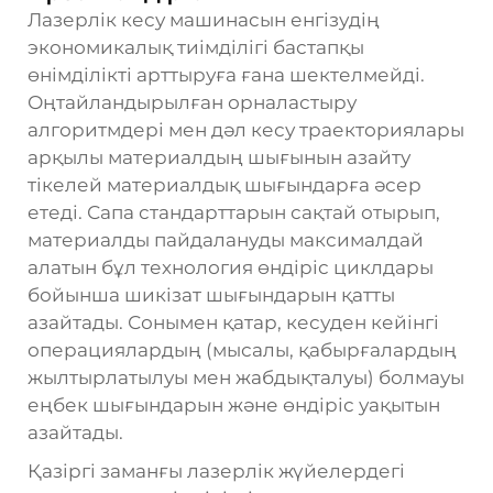
Лазерлік кесу машинасын енгізудің
экономикалық тиімділігі бастапқы
өнімділікті арттыруға ғана шектелмейді.
Оңтайландырылған орналастыру
алгоритмдері мен дәл кесу траекториялары
арқылы материалдың шығынын азайту
тікелей материалдық шығындарға әсер
етеді. Сапа стандарттарын сақтай отырып,
материалды пайдалануды максималдай
алатын бұл технология өндіріс циклдары
бойынша шикізат шығындарын қатты
азайтады. Сонымен қатар, кесуден кейінгі
операциялардың (мысалы, қабырғалардың
жылтырлатылуы мен жабдықталуы) болмауы
еңбек шығындарын және өндіріс уақытын
азайтады.
Қазіргі заманғы лазерлік жүйелердегі