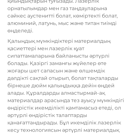
қиындықтарын туғызады. Лазерлік
орнатылымдар мен газ таңдауларына
сәйкес аустенитті болат, көміртекті болат,
алюминий, латунь, мыс және титан тиімді
өңделеді.
Қалыңдық мүмкіндіктері материалдың
қасиеттері мен лазерлік қуат
сипаттамаларына байланысты әртүрлі
болады. Қазіргі заманғы жүйелер өте
жоғары шет сапасын және өлшемдік
дәлдікті сақтай отырып, болат тақталарды
бірнеше дюйм қалыңдыққа дейін өңдей
алады. Құралдарды алмастырмай-ақ
материалдар арасында тез ауысу мүмкіндігі
өндірістік икемділікті қамтамасыз етеді, ол
әртүрлі өндірістік талаптарды
қанағаттандырады. Бұл икемділік лазерлік
кесу технологиясын әртүрлі материалдық