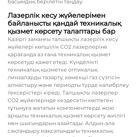
басымдық берілетін таңдау.
Лазерлік кесу жүйелерімен
байланысты қандай техникалық
қызмет көрсету талаптары бар
Қазіргі заманғы талшықты лазерлік кесу
жүйелері көпшілік CO2 лазерлеріне
қарағанда аз ғана техникалық қызмет
көрсетуді қажет етеді. Күнделікті
техникалық қызметке оптикалық
линзаларды тазарту, көмекші газ сүзгісін
алмастыру және периодты түрде калибрлеу
тексерістері кіреді. Талшықты лазерлер
CO2 жүйелерінде кездесетін көптеген
тұтынуға жататын компоненттерді жою
арқылы техникалық қызмет көрсету жиілігі
мен шығындарын азайтады. Алдын-ала
сақтандыру мақсатындағы техникалық