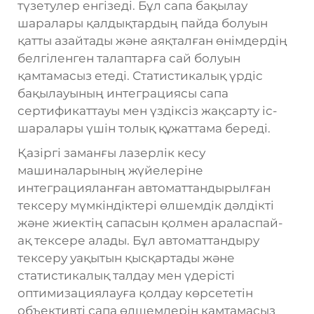
түзетулер енгізеді. Бұл сапа бақылау
шаралары қалдықтардың пайда болуын
қатты азайтады және аяқталған өнімдердің
белгіленген талаптарға сай болуын
қамтамасыз етеді. Статистикалық үрдіс
бақылауының интеграциясы сапа
сертификаттауы мен үздіксіз жақсарту іс-
шаралары үшін толық құжаттама береді.
Қазіргі заманғы лазерлік кесу
машиналарының жүйелеріне
интеграцияланған автоматтандырылған
тексеру мүмкіндіктері өлшемдік дәлдікті
және жиектің сапасын қолмен араласпай-
ақ тексере алады. Бұл автоматтандыру
тексеру уақытын қысқартады және
статистикалық талдау мен үдерісті
оптимизациялауға қолдау көрсететін
объективті сапа өлшемдерін қамтамасыз