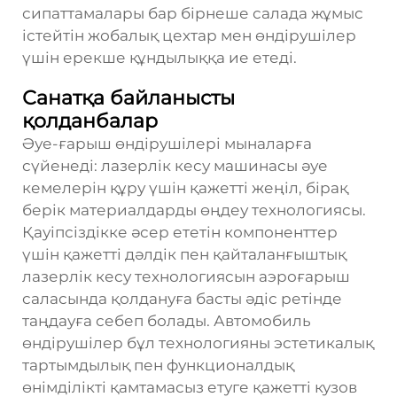
сипаттамалары бар бірнеше салада жұмыс
істейтін жобалық цехтар мен өндірушілер
үшін ерекше құндылыққа ие етеді.
Санатқа байланысты
қолданбалар
Әуе-ғарыш өндірушілері мыналарға
сүйенеді:
лазерлік кесу машинасы
әуе
кемелерін құру үшін қажетті жеңіл, бірақ
берік материалдарды өңдеу технологиясы.
Қауіпсіздікке әсер ететін компоненттер
үшін қажетті дәлдік пен қайталанғыштық
лазерлік кесу технологиясын аэроғарыш
саласында қолдануға басты әдіс ретінде
таңдауға себеп болады. Автомобиль
өндірушілер бұл технологияны эстетикалық
тартымдылық пен функционалдық
өнімділікті қамтамасыз етуге қажетті кузов