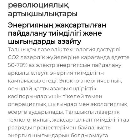
революциялық
артықшылықтары
Энергияның жақсартылған
пайдалану тиімділігі және
шығындарды азайту
Талшықты лазерлік технология дәстүрлі
CO2 лазерлік жүйелеріне қарағанда әдетте
50-70% аз электр энергиясын пайдалану
арқылы елеулі энергия тиімділігін
қамтамасыз етеді. Электр энергиясының
осындай қатты азаюы өндірістік
кәсіпорындар үшін тікелей төмен
операциялық шығындар мен экологиялық
әсерге аударылады. Талшықты лазерлік
технологияның жақсартылған тиімділігі газ
разряды процестерімен байланысты
энергия шығындарын болдырмауға