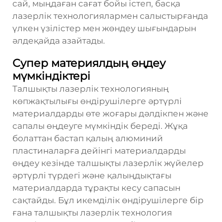
сай, мыңдаған сағат бойы істеп, басқа
лазерлік технологиялармен салыстырғанда
үлкен үзілістер мен жөндеу шығындарын
әлдеқайда азайтады.
Супер материялдың өңдеу
мүмкіндіктері
Талшықты лазерлік технологияның
көпжақтылығы өндірушілерге әртүрлі
материалдарды өте жоғары дәлдікпен және
сапалы өңдеуге мүмкіндік береді. Жұқа
болаттан бастап қалың алюминий
пластиналарға дейінгі материалдарды
өңдеу кезінде талшықты лазерлік жүйелер
әртүрлі түрдегі және қалыңдықтағы
материалдарда тұрақты кесу сапасын
сақтайды. Бұл икемділік өндірушілерге бір
ғана талшықты лазерлік технология