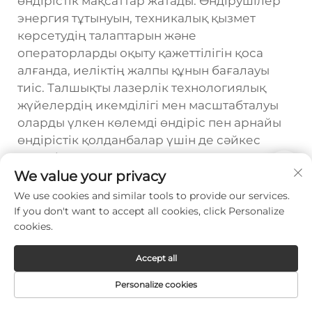
өндірістік мақсаттар жатады. Өндірушілер
энергия тұтынуын, техникалық қызмет
көрсетудің талаптарын және
операторларды оқыту қажеттілігін қоса
алғанда, иеліктің жалпы құнын бағалауы
тиіс. Талшықты лазерлік технологиялық
жүйелердің икемділігі мен масштабталуы
оларды үлкен көлемді өндіріс пен арнайы
өндірістік қолданбалар үшін де сәйкес
келеді.
We value your privacy
We use cookies and similar tools to provide our services.
Prev :
If you don't want to accept all cookies, click Personalize
cookies.
Next :
Лазерлі кесу машинасы кесу дәлдігін қалай жақсартады?
Accept all
Personalize cookies