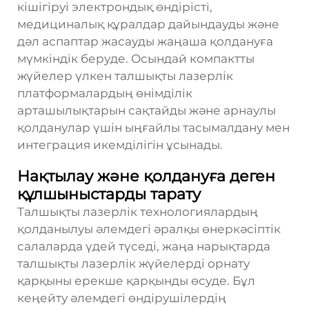
кішігіруі электрондық өндірісті,
медициналық құралдар дайындауды және
дәл аспаптар жасауды жаңаша қолдануға
мүмкіндік беруде. Осындай компактты
жүйелер үлкен талшықты лазерлік
платформалардың өнімділік
арташылықтарын сақтайды және арнаулы
қолданулар үшін ыңғайлы тасымалдану мен
интеграция икемділігін ұсынады.
Нақтылау және қолдануға деген
құлшыныстарды тарату
Талшықты лазерлік технологиялардың
қолданылуы әлемдегі әралқы өнеркәсіптік
салаларда үдей түседі, жаңа нарықтарда
талшықты лазерлік жүйелерді орнату
қарқыны ерекше қарқынды өсуде. Бұл
кеңейту әлемдегі өндірушілердің