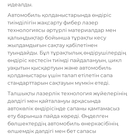
идеалды.
Автомобиль қолданыстарында өндіріс
тиімділігін жақсарту
фибер лазер
технологиясы
әртүрлі материалдар мен
қалыңдықтар бойынша тұрақты кесу
жылдамдығын сақтау қабілетінен
туындайды. Бұл тұрақтылық өндірушілердің
өндіріс кестесін тиімді пайдалануын, цикл
уақытын қысқартуын және автомобиль
қолданыстары үшін талап етілетін сапа
стандарттарын сақтауын мүмкін етеді.
Талшықты лазерлік технология жүйелерінің
дәлдігі мен қайталануы арқасында
автокөлік өндірісінде сапаны қамтамасыз
ету барынша пайда көреді. Өңделген
бөлшектердің автомобиль өнеркәсібінің
өлшемдік дәлдігі мен бет сапасы