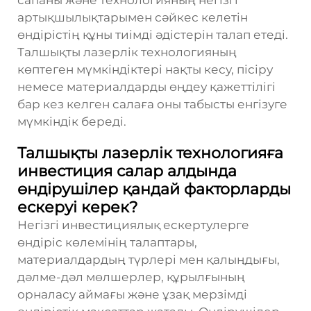
сапаны және технологияның негізгі
артықшылықтарымен сәйкес келетін
өндірістің құны тиімді әдістерін талап етеді.
Талшықты лазерлік технологияның
көптеген мүмкіндіктері нақты кесу, пісіру
немесе материалдарды өңдеу қажеттілігі
бар кез келген салаға оны табысты енгізуге
мүмкіндік береді.
Талшықты лазерлік технологияға
инвестиция салар алдында
өндірушілер қандай факторларды
ескеруі керек?
Негізгі инвестициялық ескертулерге
өндіріс көлемінің талаптары,
материалдардың түрлері мен қалыңдығы,
дәлме-дәл мөлшерлер, құрылғының
орналасу аймағы және ұзақ мерзімді