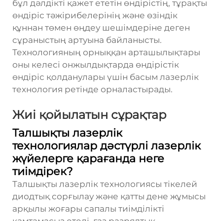
бұл дәлдікті қажет ететін өндірістің, тұрақты
өндіріс тәжірибелерінің және өзіндік
құннан төмен өңдеу шешімдеріне деген
сұраныстың артуына байланысты.
Технологияның орныққан арташылықтары
оны келесі онжылдықтарда өндірістік
өндіріс қолданулары үшін басым лазерлік
технология ретінде орналастырады.
Жиі қойылатын сұрақтар
Талшықты лазерлік
технологиялар дәстүрлі лазерлік
жүйелерге қарағанда неге
тиімдірек?
Талшықты лазерлік технологиясы тікелей
диодтық сорғылау және қатты дене жұмысы
арқылы жоғары сапалы тиімділікті