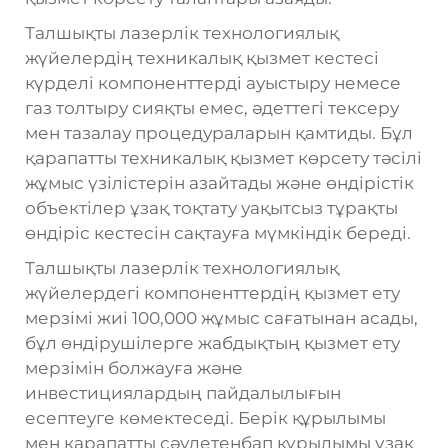
Талшықты лазерлік технологиялық
жүйелердің техникалық қызмет кестесі
күрделі компоненттерді ауыстыру немесе
газ толтыру сияқты емес, әдеттегі тексеру
мен тазалау процедураларын қамтиды. Бұл
қарапатты техникалық қызмет көрсету тәсілі
жұмыс үзілістерін азайтады және өндірістік
объектілер ұзақ тоқтату уақытсыз тұрақты
өндіріс кестесін сақтауға мүмкіндік береді.
Талшықты лазерлік технологиялық
жүйелердегі компоненттердің қызмет ету
мерзімі жиі 100,000 жұмыс сағатынан асады,
бұл өндірушілерге жабдықтың қызмет ету
мерзімін болжауға және
инвестициялардың пайдалылығын
есептеуге көмектеседі. Берік құрылымы
мен қарапатты сәулетенбап құрылымы ұзақ