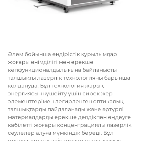
Әлем бойынша өндірістік құрылымдар
жоғары өнімділігі мен ерекше
көпфункционалдылығына байланысты
талшықты лазерлік технологияны барынша
қолдануда. Бұл технология жарық
энергиясын күшейту үшін сирек жер
элементтерімен легирленген оптикалық
талшықтарды пайдаланады және әртүрлі
материалдарды ерекше дәлдікпен өңдеуге
қабілетті жоғары концентрациялы лазерлік
сәулелер алуға мүмкіндік береді. Бұл
инновациялық әдіс тұрақты сапа, жұмыс