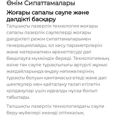
Өнім Сипаттамалары
Жоғары сапалы сәуле және
дәлдікті басқару
Талшықты лазерлік технология жоғары
сапалы лазерлік сәулелерді жоғары
дәлдіктегі режім сипаттамаларымен
генерациялайды, ол кесу параметрлерін
және материалмен әрекеттесуді дәл
бақылауға мүмкіндік береді. Технологияның
өзіне тән сәуле тұрақтылығы әртүрлі жұмыс
жағдайларында өңдеу нәтижелерінің
тұрақты болуын қамтамасыз етеді және дәл
шектеулер мен қайталану талап етілетін
қолданулар үшін идеалды нұсқа болып
табылады.
Талшықты лазерлік технологиядағы сәуле
беру жүйелері икемді оптикалық