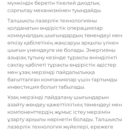
мүмкіндік беретін тікелей диодтық
сорғылау механизмінен туындайды.
Талшықты лазерлік технологияны
қолданатын өндірістік операциялар
коммуналдық шығындардың төмендеуі мен
өткізу қабілетінің жақсаруы арқылы үлкен
шығын үнемдеуге ие болады. Энергияны
азырақ тұтыну кезінде тұрақты өнімділікті
сақтау қабілеті тұрақты өндірістік әдістер
мен ұзақ мерзімді пайдалылыққа
бағытталған компаниялар үшін тартымды
инвестиция болып табылады.
Ұзақ мерзімді пайдалану шығындарын
азайту жөндеу қажеттілігінің төмендеуі мен
компоненттердің жұмыс істеу мерзімін
ұзарту арқылы көрінетін болады. Талшықты
лазерлік технология жүйелері, ережеге