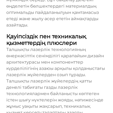
өңделетін бөлшектердегі материалдың
оптимальды пайдаланылуын қамтамасыз
етеді және жылу әсер ететін аймақтарды
азайтады.
Қауіпсіздік пен техникалық
қызметтердің плюслери
Талшықты лазерлік технологияның
өнеркәсіптік сенімділігі қарапайым дизайн
архитектурасы мен компоненттер
күрделілігінің азаюы арқылы қолданыстағы
лазерлік жүйелерден озып тұрады.
Талшықты лазерлік жүйелердің қатты
денелі табиғаты газды лазерлік
технологиялармен байланысты көптеген
істен шығу нүктелерін жояды, нәтижесінде
жұмыс уақыты жақсарып, техникалық
қызмет көрсету талаптары азаяды.