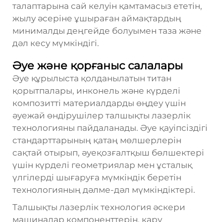
талаптарына сай келуін қамтамасыз ететін,
жылу әсеріне ұшыраған аймақтардың
минималды деңгейде болуымен таза және
дәл кесу мүмкіндігі.
Әуе және қорғаныс салалары
Әуе құрылыста қолданылатын титан
қорытпалары, инконель және күрделі
композитті материалдарды өңдеу үшін
әуежай өндірушілер талшықты лазерлік
технологияны пайдаланады. Әуе қауіпсіздігі
стандарттарының қатаң мөлшерлерін
сақтай отырып, әуеқозғалтқыш бөлшектері
үшін күрделі геометриялар мен ұсталық
үлгілерді шығаруға мүмкіндік беретін
технологияның дәлме-дәл мүмкіндіктері.
Талшықты лазерлік технология әскери
машиналар компоненттерін, қару