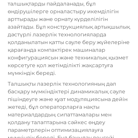
талшықтарды пайдаланады, бұл
өндірушілерге орналастыру икемділігін
арттырады және орнату күрделілігін
азайтады. Бұл конструкциялық артықшылық
дәстүрлі лазерлік технологияларда
қолданылатын қатты сәуле беру жүйелеріне
қарағанда компактірек машиналар
конфигурациясын және техникалық қызмет
көрсетуге қол жетімділікті жақсартуға
мүмкіндік береді.
Талшықты лазерлік технологияның дәл
басқару мүмкіндіктері динамикалық сәуле
пішіндеуге және қуат модуляциясына дейін
жетеді, бұл операторларға нақты
материалдардың сипаттамалары мен
қолдану талаптарына сәйкес өңдеу
параметрлерін оптимизациялауға
мүмкіндік береді. Бұл бақылау деңгейі