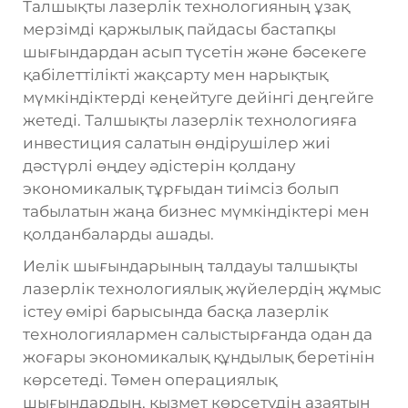
Талшықты лазерлік технологияның ұзақ
мерзімді қаржылық пайдасы бастапқы
шығындардан асып түсетін және бәсекеге
қабілеттілікті жақсарту мен нарықтық
мүмкіндіктерді кеңейтуге дейінгі деңгейге
жетеді. Талшықты лазерлік технологияға
инвестиция салатын өндірушілер жиі
дәстүрлі өңдеу әдістерін қолдану
экономикалық тұрғыдан тиімсіз болып
табылатын жаңа бизнес мүмкіндіктері мен
қолданбаларды ашады.
Иелік шығындарының талдауы талшықты
лазерлік технологиялық жүйелердің жұмыс
істеу өмірі барысында басқа лазерлік
технологиялармен салыстырғанда одан да
жоғары экономикалық құндылық беретінін
көрсетеді. Төмен операциялық
шығындардың, қызмет көрсетудің азаятын