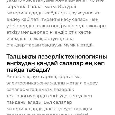
уақытының азайуына және азғантай қызмет
керегіне байланысты. Әртүрлі
материалдарды жабдықтың ауысуынсыз
өңдеу қабілеті, тұрақты кесу сапасы мен
үзілістердің азаюы өндірушілердің жоғары
өткізу мөлшерлерін, өндірістік кесте
икемділігін жақсартуын, сапа
стандарттарын сақтауын мүмкін етеді.
Талшықты лазерлік технологияны
енгізуден қандай салалар ең көп
пайда табады?
Автокөлік, әуе-ғарыш, қорғаныс,
электроника және жалпы металл өңдеу
салалары талшықты лазерлік
технологияларды енгізуден ең үлкен
пайданы алады. Бұл салалар
материалдарды дәл өңдеуді, тұрақты