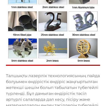
Талшықты лазерлік технологиясының пайда
болуымен өндірістік өндіріс жаңғыртылған
жетекші шешім болып табылатын түбегейлі
түрленді. Бұл дамыған өндірістік тәсіл
әртүрлі салаларда дәл кесу, пісіру және
материалдарды өңдеу тәсілдерін түбегейлі