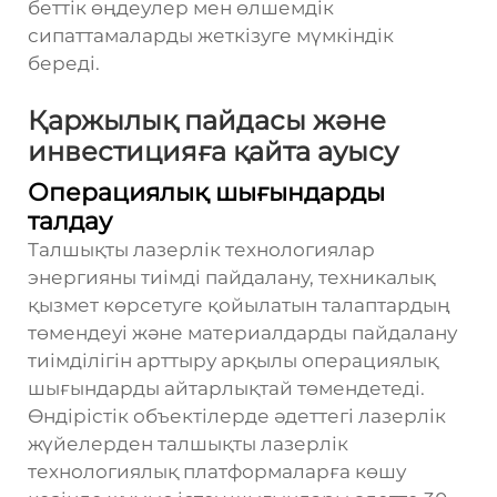
беттік өңдеулер мен өлшемдік
сипаттамаларды жеткізуге мүмкіндік
береді.
Қаржылық пайдасы және
инвестицияға қайта ауысу
Операциялық шығындарды
талдау
Талшықты лазерлік технологиялар
энергияны тиімді пайдалану, техникалық
қызмет көрсетуге қойылатын талаптардың
төмендеуі және материалдарды пайдалану
тиімділігін арттыру арқылы операциялық
шығындарды айтарлықтай төмендетеді.
Өндірістік объектілерде әдеттегі лазерлік
жүйелерден талшықты лазерлік
технологиялық платформаларға көшу