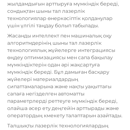
жылдамдығын арттыруға мүмкіндік береді,
сондықтан шыны тал лазерлік
технологиялар өнеркәсіптік қолданулар
үшін үлгілі таңдау болып табылады.
Жасанды интеллект пен машиналық оқу
алгоритмдерінің шыны тал лазерлік
технологиялық жүйелерге интеграциясы
өңдеу оптимизациясы мен сапа бақылау
мүмкіндіктерін одан әрі жақсартуға
мүмкіндік береді. Бұл дамыған басқару
жүйелері материалдардың
сипаттамаларына және нақты уақыттағы
сапаға негізделген автоматты
параметрлерді реттеуге мүмкіндік береді,
олайша әсер ету деңгейін арттырады және
оператордың кмекету талаптарын азайтады.
Талшықты лазерлік технологиялардың