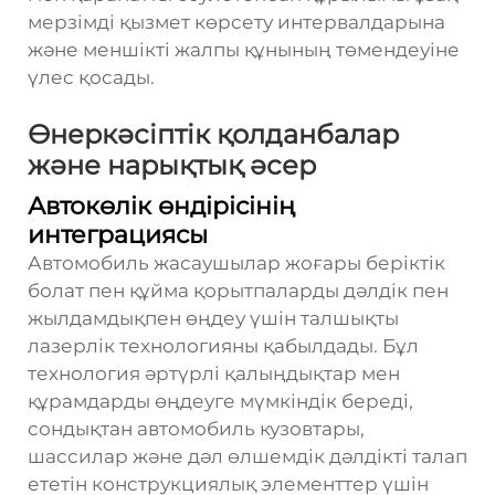
мерзімді қызмет көрсету интервалдарына
және меншікті жалпы құнының төмендеуіне
үлес қосады.
Өнеркәсіптік қолданбалар
және нарықтық әсер
Автокөлік өндірісінің
интеграциясы
Автомобиль жасаушылар жоғары беріктік
болат пен құйма қорытпаларды дәлдік пен
жылдамдықпен өңдеу үшін талшықты
лазерлік технологияны қабылдады. Бұл
технология әртүрлі қалыңдықтар мен
құрамдарды өңдеуге мүмкіндік береді,
сондықтан автомобиль кузовтары,
шассилар және дәл өлшемдік дәлдікті талап
ететін конструкциялық элементтер үшін