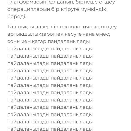
платформасын қолданып, бірнеше өңдеу
операцияларын біріктіруге мүмкіндік
береді.
Талшықты лазерлік технологияның өңдеу
артықшылықтары тек кесуге ғана емес,
сонымен қатар пайдаланылады
пайдаланылады пайдаланылады
пайдаланылады пайдаланылады
пайдаланылады пайдаланылады
пайдаланылады пайдаланылады
пайдаланылады пайдаланылады
пайдаланылады пайдаланылады
пайдаланылады пайдаланылады
пайдаланылады пайдаланылады
пайдаланылады пайдаланылады
пайдаланылады пайдаланылады
пайдаланылады пайдаланылады
пайдаланылады пайдаланылады