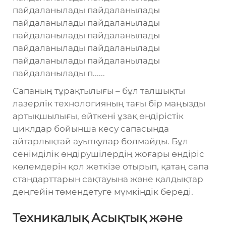
пайдаланылады пайдаланылады
пайдаланылады пайдаланылады
пайдаланылады пайдаланылады
пайдаланылады пайдаланылады
пайдаланылады пайдаланылады
пайдаланылады п......
Сапаның тұрақтылығы – бұл талшықты
лазерлік технологияның тағы бір маңызды
артықшылығы, өйткені ұзақ өндірістік
циклдар бойынша кесу сапасында
айтарлықтай ауытқулар болмайды. Бұл
сенімділік өндірушілердің жоғары өндіріс
көлемдерін қол жеткізе отырып, қатаң сапа
стандарттарын сақтауына және қалдықтар
деңгейін төмендетуге мүмкіндік береді.
Техникалық Асықтық және