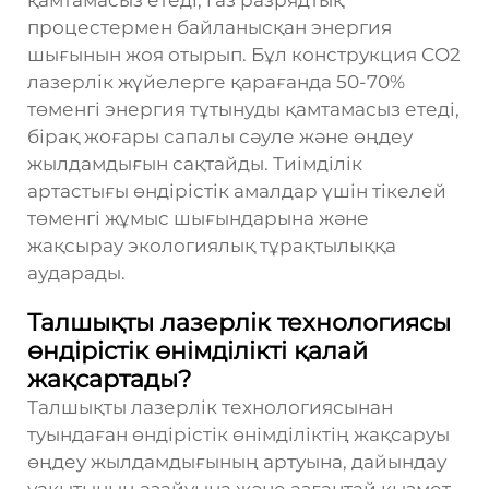
қамтамасыз етеді, газ разрядтық
процестермен байланысқан энергия
шығынын жоя отырып. Бұл конструкция CO2
лазерлік жүйелерге қарағанда 50-70%
төменгі энергия тұтынуды қамтамасыз етеді,
бірақ жоғары сапалы сәуле және өңдеу
жылдамдығын сақтайды. Тиімділік
артастығы өндірістік амалдар үшін тікелей
төменгі жұмыс шығындарына және
жақсырау экологиялық тұрақтылыққа
аударады.
Талшықты лазерлік технологиясы
өндірістік өнімділікті қалай
жақсартады?
Талшықты лазерлік технологиясынан
туындаған өндірістік өнімділіктің жақсаруы
өңдеу жылдамдығының артуына, дайындау