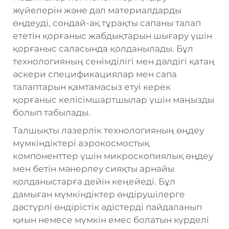
жүйелерін және дәл материалдарды
өңдеуді, сондай-ақ тұрақты сапаны талап
ететін қорғаныс жабдықтарын шығару үшін
қорғаныс саласында қолданылады. Бұл
технологияның сенімділігі мен дәлдігі қатаң
әскери спецификациялар мен сапа
талаптарын қамтамасыз етуі керек
қорғаныс келісімшартшылар үшін маңызды
болып табылады.
Талшықты лазерлік технологияның өңдеу
мүмкіндіктері аэрокосмостық
компоненттер үшін микроскопиялық өңдеу
мен бетін мәнерлеу сияқты арнайы
қолданыстарға дейін кеңейеді. Бұл
дамыған мүмкіндіктер өндірушілерге
дәстүрлі өндірістік әдістерді пайдаланып
қиын немесе мүмкін емес болатын күрделі