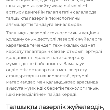
шығындарын азайту және өнімділікті
арттыру деңгейін талап ететін салаларда
талшықты лазерлік технологияны
алғышартты таңдауға айналдырды.
Талшықты лазерлік технологияны кеңінен
қолдану оның дәстүрлі лазерлік жүйелерге
қарағанда төмендегі техникалық қызмет
көрсету талаптарын сақтай отырып, әртүрлі
қолданыста тұрақты нәтижелер алу
мүмкіндігіне байланысты. Заманауи
өндірістік орталар сапа мен әсер ету
стандарттарын нашарлатпай, әртүрлі
материалдар мен қалыңдықтар арасында
ауысуға мүмкіндік беретін технологияның
ішкі икемділігінен пайда көреді.
Талшықты лазерлік жүйелердің