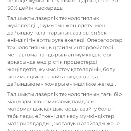
кезінде жұмыс істеу шығындары әдетте 30-
50% дейін қысқарады.
Талшықты лазерлік технологиялық
жүйелердің жұмысын жеңілдетуі мен
дайындау талаптарының азаюы еңбек
өнімділігін арттыруға әкеледі. Операторлар
технологияның ыңғайлы интерфейстері
мен автоматтандырылған мүмкіндіктері
арқасында өндірістік процестерді
жеңілдетіп, жұмыс істеу қателерінің болу
ықтималдығын азайтатындықтан, аз
дайындықпен жоғары өнімділікке жетеді.
Талшықты лазерлік технологияның тағы бір
маңызды экономикалық пайдасы
материалдық қалдықтарды азайту болып
табылады, өйткені дәл кесу мүмкіндіктері
материалдардың жоғалуын азайтады және
бөлшектердің біріктірілуінің тиімділігін