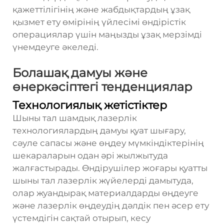
қажеттілігінің және жабдықтардың ұзақ
қызмет ету өмірінің үйлесімі өндірістік
операциялар үшін маңызды ұзақ мерзімді
үнемдеуге әкеледі.
Болашақ дамуы және
өнеркәсіптегі тенденциялар
Технологиялық жетістіктер
Шыны тал шамдық лазерлік
технологиялардың дамуы қуат шығару,
сәуле сапасы және өңдеу мүмкіндіктерінің
шекараларын одан әрі жылжытуда
жалғастырады. Өндірушілер жоғары қуатты
шыны тал лазерлік жүйелерді дамытуда,
олар жуандырақ материалдарды өңдеуге
және лазерлік өңдеудің дәлдік пен әсер ету
үстемдігін сақтай отырып, кесу