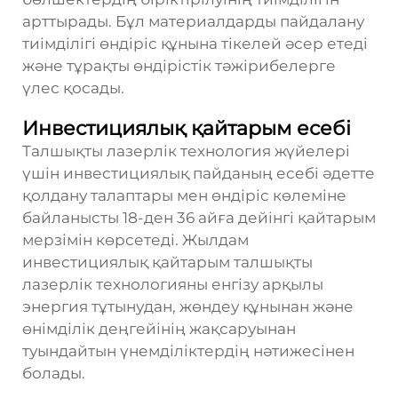
арттырады. Бұл материалдарды пайдалану
тиімділігі өндіріс құнына тікелей әсер етеді
және тұрақты өндірістік тәжірибелерге
үлес қосады.
Инвестициялық қайтарым есебі
Талшықты лазерлік технология жүйелері
үшін инвестициялық пайданың есебі әдетте
қолдану талаптары мен өндіріс көлеміне
байланысты 18-ден 36 айға дейінгі қайтарым
мерзімін көрсетеді. Жылдам
инвестициялық қайтарым талшықты
лазерлік технологияны енгізу арқылы
энергия тұтынудан, жөндеу құнынан және
өнімділік деңгейінің жақсаруынан
туындайтын үнемділіктердің нәтижесінен
болады.