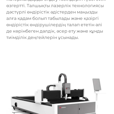
өзгертті. Талшықты лазерлік технологиясы
дәстүрлі өндірістік әдістерден маңызды
алға қадам болып табылады және қазіргі
өндірістік өндірушілердің талап ететін әлі
де көрінбеген дәлдік, әсер ету және құнды
тиімділік деңгейлерін ұсынады.