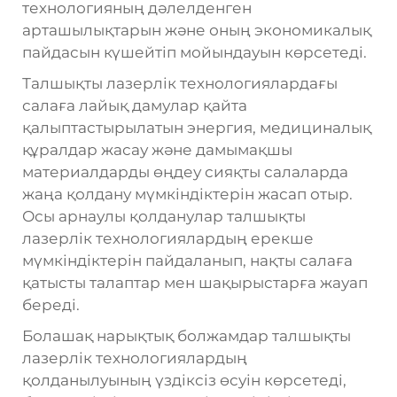
технологияның дәлелденген
арташылықтарын және оның экономикалық
пайдасын күшейтіп мойындауын көрсетеді.
Талшықты лазерлік технологиялардағы
салаға лайық дамулар қайта
қалыптастырылатын энергия, медициналық
құралдар жасау және дамымақшы
материалдарды өңдеу сияқты салаларда
жаңа қолдану мүмкіндіктерін жасап отыр.
Осы арнаулы қолданулар талшықты
лазерлік технологиялардың ерекше
мүмкіндіктерін пайдаланып, нақты салаға
қатысты талаптар мен шақырыстарға жауап
береді.
Болашақ нарықтық болжамдар талшықты
лазерлік технологиялардың
қолданылуының үздіксіз өсуін көрсетеді,