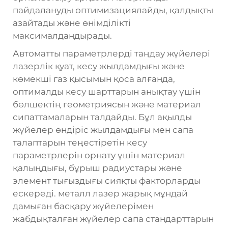
пайдалануды оптимизациялайды, қалдықты
азайтады және өнімділікті
максималдандырады.
Автоматты параметрлерді таңдау жүйелері
лазерлік қуат, кесу жылдамдығы және
көмекші газ қысымын қоса алғанда,
оптималды кесу шарттарын анықтау үшін
бөлшектің геометриясын және материал
сипаттамаларын талдайды. Бұл ақылды
жүйелер өндіріс жылдамдығы мен сапа
талаптарын теңестіретін кесу
параметрлерін орнату үшін материал
қалыңдығы, бұрыш радиустары және
элемент тығыздығы сияқты факторларды
ескереді.
металл лазер жарық
мұндай
дамыған басқару жүйелерімен
жабдықталған жүйелер сапа стандарттарын