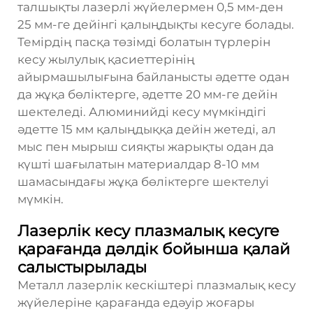
талшықты лазерлі жүйелермен 0,5 мм-ден
25 мм-ге дейінгі қалыңдықты кесуге болады.
Темірдің пасқа төзімді болатын түрлерін
кесу жылулық қасиеттерінің
айырмашылығына байланысты әдетте одан
да жұқа бөліктерге, әдетте 20 мм-ге дейін
шектеледі. Алюминийді кесу мүмкіндігі
әдетте 15 мм қалыңдыққа дейін жетеді, ал
мыс пен мырыш сияқты жарықты одан да
күшті шағылатын материалдар 8-10 мм
шамасындағы жұқа бөліктерге шектелуі
мүмкін.
Лазерлік кесу плазмалық кесуге
қарағанда дәлдік бойынша қалай
салыстырылады
Металл лазерлік кескіштері плазмалық кесу
жүйелеріне қарағанда едәуір жоғары