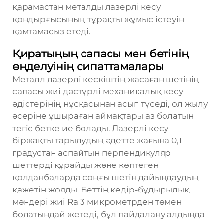
қарамастан металды лазерлі кесу
қондырғысының тұрақты жұмыс істеуін
қамтамасыз етеді.
Қиратыңың сапасы мен бетінің
өңделуінің сипаттамалары
Металл лазерлі кескіштің жасаған шетінің
сапасы жиі дәстүрлі механикалық кесу
әдістерінің нұсқасынан асып түседі, ол жылу
әсеріне ұшыраған аймақтары аз болатын
тегіс бетке ие болады. Лазерлі кесу
біржақты тарылудың әдетте жағына 0,1
градустан аспайтын перпендикуляр
шеттерді құрайды және көптеген
қолданбаларда соңғы шетін дайындаудың
қажетін жояды. Беттің кедір-бұдырылық
мәндері жиі Ra 3 микрометрден төмен
болатындай жетеді, бұл пайдалану алдында