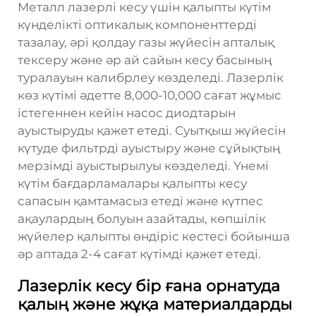
Металл лазерлі кесу үшін қалыпты күтім
күнделікті оптикалық компоненттерді
тазалау, әрі қолдау газы жүйесін апталық
тексеру және әр ай сайын кесу басының
туралауын калибрлеу көзделеді. Лазерлік
көз күтімі әдетте 8,000-10,000 сағат жұмыс
істегеннен кейін насос диодтарын
ауыстыруды қажет етеді. Суытқыш жүйесін
күтуде фильтрді ауыстыру және сұйықтың
мерзімді ауыстырылуы көзделеді. Үнемі
күтім бағдарламалары қалыпты кесу
сапасын қамтамасыз етеді және күтпес
ақаулардың болуын азайтады, көпшілік
жүйелер қалыпты өндіріс кестесі бойынша
әр аптада 2-4 сағат күтімді қажет етеді.
Лазерлік кесу бір ғана орнатуда
қалың және жұқа материалдарды