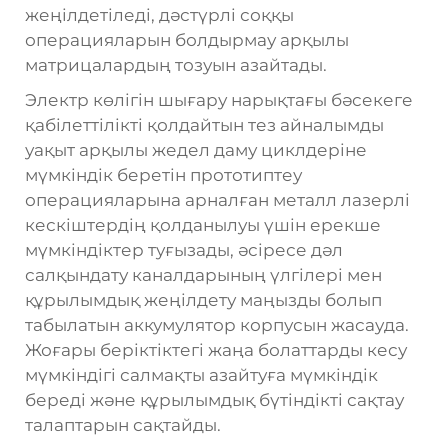
жеңілдетіледі, дәстүрлі соққы
операцияларын болдырмау арқылы
матрицалардың тозуын азайтады.
Электр көлігін шығару нарықтағы бәсекеге
қабілеттілікті қолдайтын тез айналымды
уақыт арқылы жедел даму циклдеріне
мүмкіндік беретін прототиптеу
операцияларына арналған металл лазерлі
кескіштердің қолданылуы үшін ерекше
мүмкіндіктер туғызады, әсіресе дәл
салқындату каналдарының үлгілері мен
құрылымдық жеңілдету маңызды болып
табылатын аккумулятор корпусын жасауда.
Жоғары беріктіктегі жаңа болаттарды кесу
мүмкіндігі салмақты азайтуға мүмкіндік
береді және құрылымдық бүтіндікті сақтау
талаптарын сақтайды.