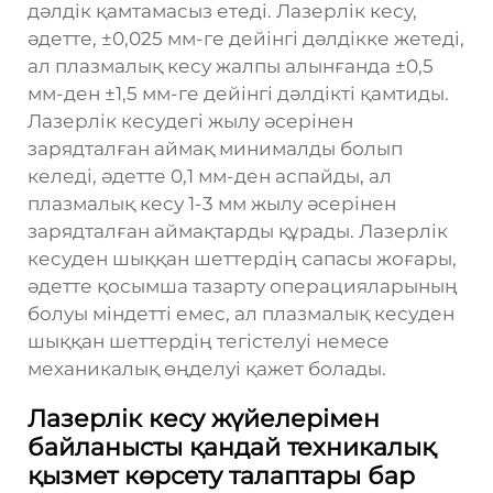
дәлдік қамтамасыз етеді. Лазерлік кесу,
әдетте, ±0,025 мм-ге дейінгі дәлдікке жетеді,
ал плазмалық кесу жалпы алынғанда ±0,5
мм-ден ±1,5 мм-ге дейінгі дәлдікті қамтиды.
Лазерлік кесудегі жылу әсерінен
зарядталған аймақ минималды болып
келеді, әдетте 0,1 мм-ден аспайды, ал
плазмалық кесу 1-3 мм жылу әсерінен
зарядталған аймақтарды құрады. Лазерлік
кесуден шыққан шеттердің сапасы жоғары,
әдетте қосымша тазарту операцияларының
болуы міндетті емес, ал плазмалық кесуден
шыққан шеттердің тегістелуі немесе
механикалық өңделуі қажет болады.
Лазерлік кесу жүйелерімен
байланысты қандай техникалық
қызмет көрсету талаптары бар