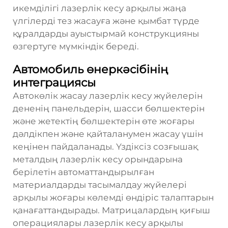
икемділігі лазерлік кесу арқылы жаңа
үлгілерді тез жасауға және қымбат түрде
құралдарды ауыстырмай конструкцияны
өзгертуге мүмкіндік береді.
Автомобиль өнеркәсібінің
интеграциясы
Автокөлік жасау лазерлік кесу жүйелерін
дененің панельдерін, шасси бөлшектерін
және жетектің бөлшектерін өте жоғары
дәлдікпен және қайталанумен жасау үшін
кеңінен пайдаланады. Үздіксіз созғышақ
металдың лазерлік кесу орындарына
берілетін автоматтандырылған
материалдарды тасымалдау жүйелері
арқылы жоғары көлемді өндіріс талаптарын
қанағаттандырады. Матрицалардың қиғыш
операциялары лазерлік кесу арқылы