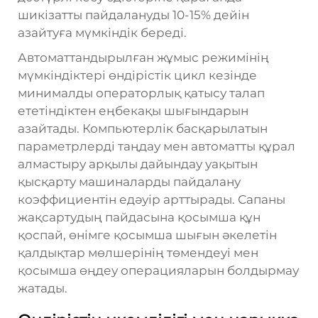
шикізатты пайдалануды 10-15% дейін
азайтуға мүмкіндік береді.
Автоматтандырылған жұмыс режимінің
мүмкіндіктері өндірістік цикл кезінде
минималды операторлық қатысу талап
ететіндіктен еңбекақы шығындарын
азайтады. Компьютерлік басқарылатын
параметрлерді таңдау мен автоматты құрал
алмастыру арқылы дайындау уақытын
қысқарту машиналарды пайдалану
коэффициентін едәуір арттырады. Сапаны
жақсартудың пайдасына қосымша құн
қоспай, өнімге қосымша шығын әкелетін
қалдықтар мөлшерінің төмендеуі мен
қосымша өңдеу операцияларын болдырмау
жатады.