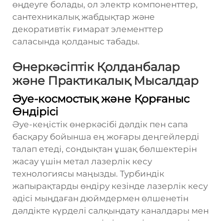
өңдеуге болады, ол электр компоненттер,
сантехникалық жабдықтар және
декоративтік ғимарат элементтер
саласында қолданыс табады.
Өнеркәсіптік Қолданбалар
және Практикалық Мысалдар
Әуе-космостық және Қорғаныс
Өндірісі
Әуе-кеңістік өнеркәсібі дәлдік пен сапа
басқару бойынша ең жоғары деңгейлерді
талап етеді, сондықтан ұшақ бөлшектерін
жасау үшін метал лазерлік кесу
технологиясы маңызды. Турбиндік
жапырақтарды өндіру кезінде лазерлік кесу
әдісі мыңдаған дюймдермен өлшенетін
дәлдікте күрделі салқындату каналдары мен