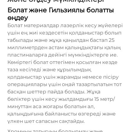
Болат және Гильзиялы болатты
өңдеу
Болат материалдар лазерлік кесу жүйелері
үшін ең жиі кездесетін қолданыстар болып
табылады және жұқа қаңылдан бастап 25
миллиметрден астам қалыңдықтағы қалың
пластиналарға дейінгі мүмкіндіктерге ие.
Көміртегі болат оттегімен қосылған кезде
таза кесіледі және құрылымдық
қолданыстар үшін жарамды немесе пісіру
операциялары үшін оңай тазартылатын тот
басқан шеттер пайда болады. Жұқа
бөліктер үшін кесу жылдамдығы 15 метр/
минуттан аса жоғары болатын ал,
қалыңдығына байланысты өзгереді және
үлкен шет сапасын сақтайды.
Хромның тотығуын болдырмау және