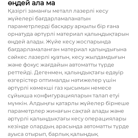
өңдей ала ма
Қазіргі заманғы металл лазерлі кесу
жүйелері бағдарламаланатын
параметрлерді басқару арқылы бір ғана
орнатуда әртүрлі материал қалыңдықтарын
өңдей алады. Жүйе кесу жоспарында
бағдарламаланған материал қалыңдығына
сәйкес лазерлі қуатын, кесу жылдамдығын
және фокус жағдайын автоматты түрде
реттейді. Дегенмен, қалыңдықтағы едәуір
өзгерістер оптималды нәтижелер үшін
әртүрлі көмекші газ қысымын немесе
сұйықша конфигурацияларын талап етуі
мүмкін. Алдыңғы қатарлы жүйелер бірнеше
параметрлер жинағын сақтай алады және
әртүрлі қалыңдықтағы кесу операциялары
кезінде олардың арасында автоматты түрде
ауыса отырып, барлық қалыңдық