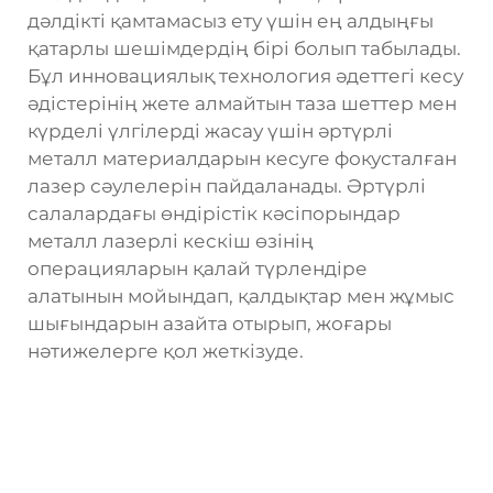
дәлдікті қамтамасыз ету үшін ең алдыңғы
қатарлы шешімдердің бірі болып табылады.
Бұл инновациялық технология әдеттегі кесу
әдістерінің жете алмайтын таза шеттер мен
күрделі үлгілерді жасау үшін әртүрлі
металл материалдарын кесуге фокусталған
лазер сәулелерін пайдаланады. Әртүрлі
салалардағы өндірістік кәсіпорындар
металл лазерлі кескіш өзінің
операцияларын қалай түрлендіре
алатынын мойындап, қалдықтар мен жұмыс
шығындарын азайта отырып, жоғары
нәтижелерге қол жеткізуде.