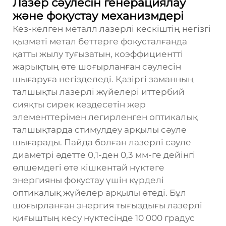
Лазер сәулесін генерациялау
және фокустау механизмдері
Кез-келген металл лазерлі кескіштің негізгі
қызметі метал беттерге фокусталғанда
қатты жылу туғызатын, коэффициентті
жарықтың өте шоғырланған сәулесін
шығаруға негізделеді. Қазіргі заманның
талшықты лазерлі жүйелері иттербий
сияқты сирек кездесетін жер
элементтерімен легирленген оптикалық
талшықтарда стимулдеу арқылы сәуле
шығарады. Пайда болған лазерлі сәуле
диаметрі әдетте 0,1-ден 0,3 мм-ге дейінгі
өлшемдегі өте кішкентай нүктеге
энергияны фокустау үшін күрделі
оптикалық жүйелер арқылы өтеді. Бұл
шоғырланған энергия тығыздығы лазерлі
қиғыштың кесу нүктесінде 10 000 градус