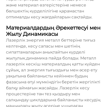
және материал өзгерістеріне немесе
бөлшектің күрделілігіне қарамастан
оптималды кесу жағдайларын сақтайды.
Материалдардың Әрекеттесуі мен
Жылу Динамикасы
Лазерлік энергия металл беттеріне тиғыз
келгенде, кесу сапасы мен шетінің
сипаттамаларын анықтайтын күрделі
жылулық динамика пайда болады. Металл
лазерлік кескіш материалдың қатты күйден
сұйық, ал энергия тығыздығы мен әсер ету
уақытына байланысты кейіннен будың
фазасына өтуі мүмкіндігін беретін жергілікті
балқу аймағын жасайды. Лазерлік кесу
процестеріне тән тез қыздыру мен
салқындау циклдарына байланысты кесудің
маңындағы жылу әсеріне ұшыраған