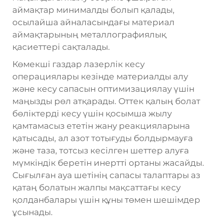
аймақтар минималды болып қалады,
осылайша айналасындағы материал
аймақтарының металлографиялық
қасиеттері сақталады.
Көмекші газдар лазерлік кесу
операциялары кезінде материалды алу
және кесу сапасын оптимизациялау үшін
маңызды рөл атқарады. Оттек қалың болат
бөліктерді кесу үшін қосымша жылу
қамтамасыз ететін жану реакцияларына
қатысады, ал азот тотығуды болдырмауға
және таза, тотсыз кесілген шеттер алуға
мүмкіндік беретін инертті ортаны жасайды.
Сығылған ауа шетінің сапасы талаптары аз
қатаң болатын жалпы мақсаттағы кесу
қолданбалары үшін құны төмен шешімдер
ұсынады.