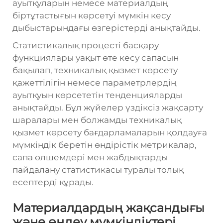
ауытқуларын немесе материалдың
біртұтастығын көрсетуі мүмкін кесу
дыбыстарындағы өзгерістерді анықтайды.
Статистикалық процесті басқару
функциялары уақыт өте кесу сапасын
бақылап, техникалық қызмет көрсету
қажеттілігін немесе параметрлердің
ауытқуын көрсететін тенденцияларды
анықтайды. Бұл жүйелер үздіксіз жақсарту
шаралары мен болжамды техникалық
қызмет көрсету бағдарламаларын қолдауға
мүмкіндік беретін өндірістік метрикалар,
сапа өлшемдері мен жабдықтарды
пайдалану статистикасы туралы толық
есептерді құрады.
Материалдардың жақсандығы
және өңдеу мүмкіндіктері