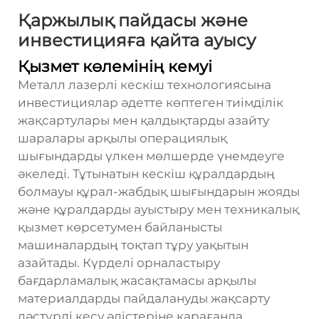
Қаржылық пайдасы және
инвестицияға қайта ауысу
Қызмет көлемінің кемуі
Металл лазерлі кескіш технологиясына
инвестициялар әдетте көптеген тиімділік
жақсартулары мен қалдықтарды азайту
шаралары арқылы операциялық
шығындарды үлкен мөлшерде үнемдеуге
әкеледі. Тұтынатын кескіш құралдардың
болмауы құрал-жабдық шығындарын жояды
және құралдарды ауыстыру мен техникалық
қызмет көрсетумен байланысты
машиналардың тоқтап тұру уақытын
азайтады. Күрделі орналастыру
бағдарламалық жасақтамасы арқылы
материалдарды пайдалануды жақсарту
дәстүрлі кесу әдістеріне қарағанда