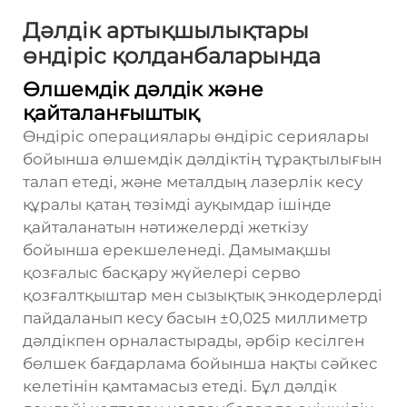
Дәлдік артықшылықтары
өндіріс қолданбаларында
Өлшемдік дәлдік және
қайталанғыштық
Өндіріс операциялары өндіріс сериялары
бойынша өлшемдік дәлдіктің тұрақтылығын
талап етеді, және металдың лазерлік кесу
құралы қатаң төзімді ауқымдар ішінде
қайталанатын нәтижелерді жеткізу
бойынша ерекшеленеді. Дамымақшы
қозғалыс басқару жүйелері серво
қозғалтқыштар мен сызықтық энкодерлерді
пайдаланып кесу басын ±0,025 миллиметр
дәлдікпен орналастырады, әрбір кесілген
бөлшек бағдарлама бойынша нақты сәйкес
келетінін қамтамасыз етеді. Бұл дәлдік