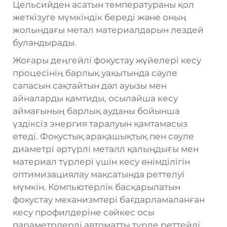
Цельсийден асатын температураны қол
жеткізуге мүмкіндік береді және оның
жолындағы метал материалдарын лездей
буландырады.
Жоғары деңгейлі фокустау жүйелері кесу
процесінің барлық уақытында сәуле
сапасын сақтайтын дәл ауызы мен
айналарды қамтиды, осылайша кесу
аймағының барлық ауданы бойынша
үздіксіз энергия таралуын қамтамасыз
етеді. Фокустық арақашықтық пен сәуле
диаметрі әртүрлі металл қалыңдығы мен
материал түрлері үшін кесу өнімділігін
оптимизациялау мақсатында реттелуі
мүмкін. Компьютерлік басқарылатын
фокустау механизмтері бағдарламаланған
кесу профилдеріне сәйкес осы
параметрлерді автоматты түрде реттейді