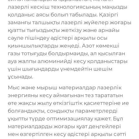
лазерлі кескіш технологиясының маңызды
қолданыс аясы болып табылады. Қазіргі
заманғы талшықты лазерлі жүйелер жоғары
қуатты тығыздықты жеткізу және арнайы
сәуле пішіндеу әдістері арқылы осы
қиыншылықтарды жеңеді. Азот көмекші
газы тотығуды болдырмаиды, ал қысылған
ауа жалпы алюминийді кесу қолданыстары
үшін шығындарды үнемдейтін шешім
ұсынады.
Мыс және мырыш материалдар лазерлік
энергияны кесу аймағынан тез тарататын
өте жақсы жылу өткізгіштік қасиеттеріне ие
болғандықты, сондықты параметрлерді
ұқыпты түрде оптимизациялау қажет. Бұл
материалдарды жоғары қуат деңгейлері
мен өзгертілген кесу әдістері арқылы сәтті