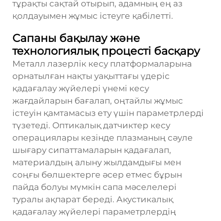
тұрақты сақтай отырып, адамның ең аз
қолдауымен жұмыс істеуге қабілетті.
Сапаны бақылау және
технологиялық процесті басқару
Металл лазерлік кесу платформаларына
орнатылған нақты уақыттағы үдеріс
қадағалау жүйелері үнемі кесу
жағдайларын бағалап, оңтайлы жұмыс
істеуін қамтамасыз ету үшін параметрлерді
түзетеді. Оптикалық датчиктер кесу
операциялары кезінде плазманың сәуле
шығару сипаттамаларын қадағалап,
материалдың алыну жылдамдығы мен
соңғы бөлшектерге әсер етмес бұрын
пайда болуы мүмкін сапа мәселелері
туралы ақпарат береді. Акустикалық
қадағалау жүйелері параметрлердің