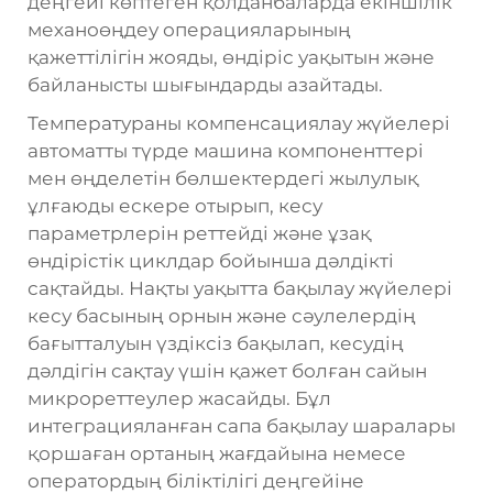
деңгейі көптеген қолданбаларда екіншілік
механоөңдеу операцияларының
қажеттілігін жояды, өндіріс уақытын және
байланысты шығындарды азайтады.
Температураны компенсациялау жүйелері
автоматты түрде машина компоненттері
мен өңделетін бөлшектердегі жылулық
ұлғаюды ескере отырып, кесу
параметрлерін реттейді және ұзақ
өндірістік циклдар бойынша дәлдікті
сақтайды. Нақты уақытта бақылау жүйелері
кесу басының орнын және сәулелердің
бағытталуын үздіксіз бақылап, кесудің
дәлдігін сақтау үшін қажет болған сайын
микрореттеулер жасайды. Бұл
интеграцияланған сапа бақылау шаралары
қоршаған ортаның жағдайына немесе
оператордың біліктілігі деңгейіне