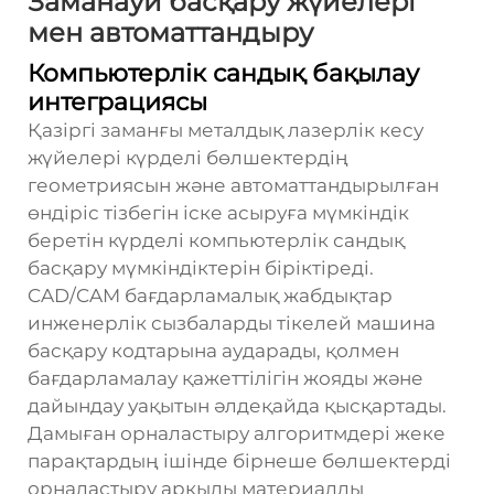
Заманауи басқару жүйелері
мен автоматтандыру
Компьютерлік сандық бақылау
интеграциясы
Қазіргі заманғы металдық лазерлік кесу
жүйелері күрделі бөлшектердің
геометриясын және автоматтандырылған
өндіріс тізбегін іске асыруға мүмкіндік
беретін күрделі компьютерлік сандық
басқару мүмкіндіктерін біріктіреді.
CAD/CAM бағдарламалық жабдықтар
инженерлік сызбаларды тікелей машина
басқару кодтарына аударады, қолмен
бағдарламалау қажеттілігін жояды және
дайындау уақытын әлдеқайда қысқартады.
Дамыған орналастыру алгоритмдері жеке
парақтардың ішінде бірнеше бөлшектерді
орналастыру арқылы материалды