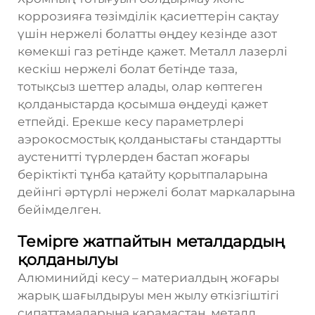
коррозияға төзімділік қасиеттерін сақтау
үшін нержелі болатты өңдеу кезінде азот
көмекші газ ретінде қажет. Металл лазерлі
кескіш нержелі болат бетінде таза,
тотықсыз шеттер алады, олар көптеген
қолданыстарда қосымша өңдеуді қажет
етпейді. Ерекше кесу параметрлері
аэрокосмостық қолданыстағы стандартты
аустенитті түрлерден бастап жоғары
беріктікті тұнба қатайту қорытпаларына
дейінгі әртүрлі нержелі болат маркаларына
бейімделген.
Темірге жатпайтын металдардың
қолданылуы
Алюминийді кесу – материалдың жоғары
жарық шағылдыруы мен жылу өткізгіштігі
сипаттамаларына қарамастан, металл