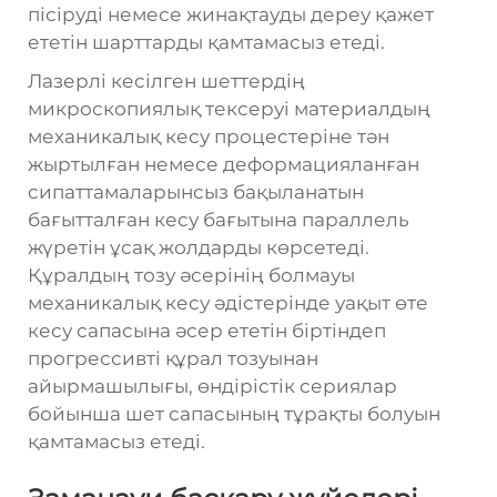
пісіруді немесе жинақтауды дереу қажет
ететін шарттарды қамтамасыз етеді.
Лазерлі кесілген шеттердің
микроскопиялық тексеруі материалдың
механикалық кесу процестеріне тән
жыртылған немесе деформацияланған
сипаттамаларынсыз бақыланатын
бағытталған кесу бағытына параллель
жүретін ұсақ жолдарды көрсетеді.
Құралдың тозу әсерінің болмауы
механикалық кесу әдістерінде уақыт өте
кесу сапасына әсер ететін біртіндеп
прогрессивті құрал тозуынан
айырмашылығы, өндірістік сериялар
бойынша шет сапасының тұрақты болуын
қамтамасыз етеді.