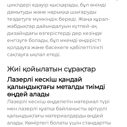
циклдері едәуір қысқарады, бұл өнімді
дамытуды және нарыққа шығаруды
тездетуге мүмкіндік береді. Жаңа құрал-
жабдықтар дайындалуын күтпей-ақ
дизайндағы өзгерістерді дер кезінде
енгізуге болады, бұл икемді өндірісті
қолдауға және бәсекеге қабілеттілікті
сақтауға ықпал етеді.
Жиі қойылатын сұрақтар
Лазерлі кескіш қандай
қалыңдықтағы металды тиімді
өңдей алады
Лазерлі кескіш өңделетін материал түрі
мен лазерлі қуатқа байланысты әртүрлі
қалыңдықтағы материалдарды өңдей
алады. Көміртегі болаты үшін стандартты