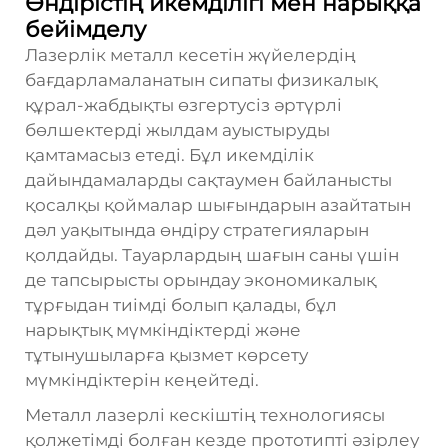
Өндірістің икемділігі мен нарыққа
бейімделу
Лазерлік металл кесетін жүйелердің
бағдарламаланатын сипаты физикалық
құрал-жабдықты өзгертусіз әртүрлі
бөлшектерді жылдам ауыстыруды
қамтамасыз етеді. Бұл икемділік
дайындамаларды сақтаумен байланысты
қосалқы қоймалар шығындарын азайтатын
дәл уақытында өндіру стратегияларын
қолдайды. Тауарлардың шағын саны үшін
де тапсырысты орындау экономикалық
тұрғыдан тиімді болып қалады, бұл
нарықтық мүмкіндіктерді және
тұтынушыларға қызмет көрсету
мүмкіндіктерін кеңейтеді.
Металл лазерлі кескіштің технологиясы
қолжетімді болған кезде прототипті әзірлеу