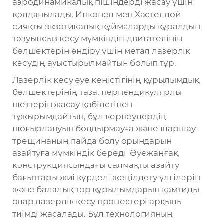
аэродинамикалық пішіндерді жасау үшін
қолданылады. Инконел мен Хастеллой
сияқты экзотикалық құймаларды құралдың
тозуынсыз кесу мүмкіндігі двигателінің
бөлшектерін өндіру үшін метал лазерлік
кесудің ауыстырылмайтын болып тұр.
Лазерлік кесу әуе кеңістігінің құрылымдық
бөлшектерінің таза, перпендикулярлы
шеттерін жасау қабілетінен
тұжырымдайтын, бұл кернеулердің
шоғырлануын болдырмауға және шаршау
трещинаның пайда болу орындарын
азайтуға мүмкіндік береді. Әуежаңғақ
конструкциясындағы салмақты азайту
бағыттары жиі күрделі жеңілдету үлгілерін
және балалық тор құрылымдарын қамтиды,
олар лазерлік кесу процестері арқылы
тиімді жасалады. Бұл технологияның