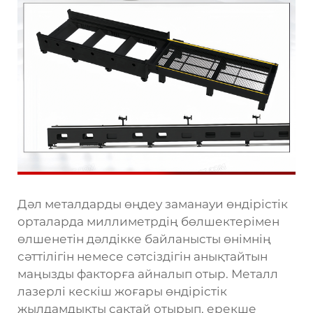
Дәл металдарды өңдеу заманауи өндірістік
орталарда миллиметрдің бөлшектерімен
өлшенетін дәлдікке байланысты өнімнің
сәттілігін немесе сәтсіздігін анықтайтын
маңызды факторға айналып отыр. Металл
лазерлі кескіш жоғары өндірістік
жылдамдықты сақтай отырып, ерекше