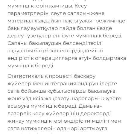
мүмкіндіктерін қамтиды. Кесу
параметрлерін, сәуле сапасын және
материал жағдайын нақты уақыт режимінде
бақылау ауытқулар пайда болған кезде
дереу түзетулер енгізуге мүмкіндік береді.
Сапаны бақылаудың белсенді тәсілі
ақаулары бар бөлшектердің кейінгі
өндірістік операцияларға өтуін болдырмақа
мүмкіндік береді.
Статистикалық процесті басқару
жүйелерімен интеграция өндірушілерге
сапа бойынша құбылыстарды бақылауға
және үздіксіз жақсарту шараларын жүзеге
асыруға мүмкіндік береді. Дамыған
лазерлік кесу жүйелерінің деректерді
жинау мүмкіндіктері өндіріс тиімділігі мен
сапа нәтижелерін одан әрі арттыруға