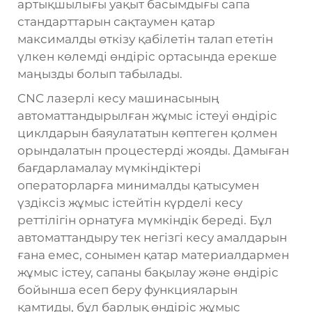
артықшылығы уақыт басымдығы сапа
стандарттарын сақтаумен қатар
максималды өткізу қабілетін талап ететін
үлкен көлемді өндіріс ортасында ерекше
маңызды болып табылады.
CNC лазерлі кесу машинасының
автоматтандырылған жұмыс істеуі өндіріс
циклдарын баяулататын көптеген қолмен
орындалатын процестерді жояды. Дамыған
бағдарламалау мүмкіндіктері
операторларға минималды қатысумен
үздіксіз жұмыс істейтін күрделі кесу
реттілігін орнатуға мүмкіндік береді. Бұл
автоматтандыру тек негізгі кесу амалдарын
ғана емес, сонымен қатар материалдармен
жұмыс істеу, сапаны бақылау және өндіріс
бойынша есеп беру функцияларын
қамтиды, бұл барлық өндіріс жұмыс