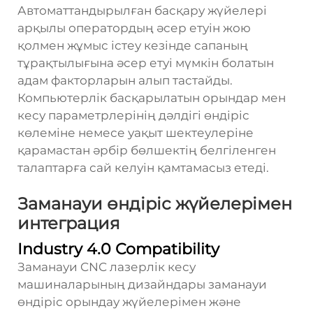
Автоматтандырылған басқару жүйелері
арқылы оператордың әсер етуін жою
қолмен жұмыс істеу кезінде сапаның
тұрақтылығына әсер етуі мүмкін болатын
адам факторларын алып тастайды.
Компьютерлік басқарылатын орындар мен
кесу параметрлерінің дәлдігі өндіріс
көлеміне немесе уақыт шектеулеріне
қарамастан әрбір бөлшектің белгіленген
талаптарға сай келуін қамтамасыз етеді.
Заманауи өндіріс жүйелерімен
интеграция
Industry 4.0 Compatibility
Заманауи CNC лазерлік кесу
машиналарының дизайндары заманауи
өндіріс орындау жүйелерімен және