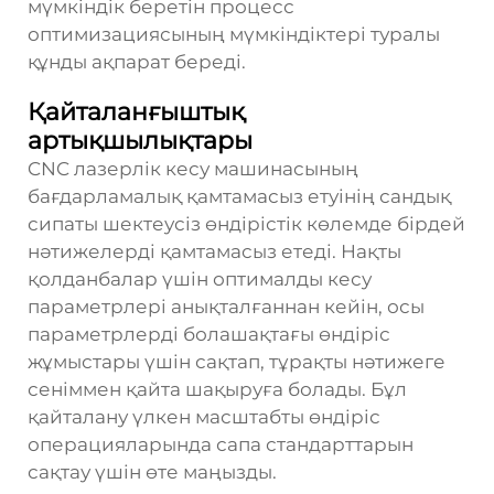
мүмкіндік беретін процесс
оптимизациясының мүмкіндіктері туралы
құнды ақпарат береді.
Қайталанғыштық
артықшылықтары
CNC лазерлік кесу машинасының
бағдарламалық қамтамасыз етуінің сандық
сипаты шектеусіз өндірістік көлемде бірдей
нәтижелерді қамтамасыз етеді. Нақты
қолданбалар үшін оптималды кесу
параметрлері анықталғаннан кейін, осы
параметрлерді болашақтағы өндіріс
жұмыстары үшін сақтап, тұрақты нәтижеге
сеніммен қайта шақыруға болады. Бұл
қайталану үлкен масштабты өндіріс
операцияларында сапа стандарттарын
сақтау үшін өте маңызды.