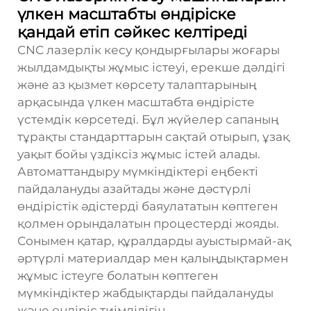
үлкен масштабты өндіріске
қандай етіп сәйкес келтіреді
CNC лазерлік кесу қондырғылары жоғары
жылдамдықты жұмыс істеуі, ерекше дәлдігі
және аз қызмет көрсету талаптарының
арқасында үлкен масштабта өндірісте
үстемдік көрсетеді. Бұл жүйелер сапаның
тұрақты стандарттарын сақтай отырып, ұзақ
уақыт бойы үздіксіз жұмыс істей алады.
Автоматтандыру мүмкіндіктері еңбекті
пайдалануды азайтады және дәстүрлі
өндірістік әдістерді баяулататын көптеген
қолмен орындалатын процестерді жояды.
Сонымен қатар, құралдарды ауыстырмай-ақ
әртүрлі материалдар мен қалыңдықтармен
жұмыс істеуге болатын көптеген
мүмкіндіктер жабдықтарды пайдалануды
және өндіріс тиімділігін