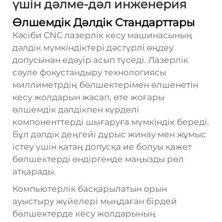
үшін дәлме-дәл инженерия
Өлшемдік Дәлдік Стандарттары
Кәсіби CNC лазерлік кесу машинасының
дәлдік мүмкіндіктері дәстүрлі өңдеу
допусынан едәуір асып түседі. Лазерлік
сәуле фокустандыру технологиясы
миллиметрдің бөлшектерімен өлшенетін
кесу жолдарын жасап, өте жоғары
өлшемдік дәлдікпен күрделі
компоненттерді шығаруға мүмкіндік береді.
Бұл дәлдік деңгейі дұрыс жинау мен жұмыс
істеу үшін қатаң допусқа ие болуы қажет
бөлшектерді өндіргенде маңызды рөл
атқарады.
Компьютерлік басқарылатын орын
ауыстыру жүйелері мыңдаған бірдей
бөлшектерде кесу жолдарының