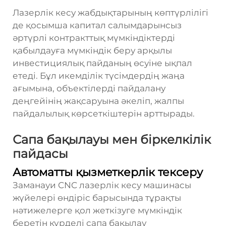
Лазерлік кесу жабдықтарының көптүрлілігі
де қосымша капитал салымдарынсыз
әртүрлі контракттық мүмкіндіктерді
қабылдауға мүмкіндік беру арқылы
инвестициялық пайданың өсуіне ықпал
етеді. Бұл икемділік түсімдердің жаңа
ағымына, объектілерді пайдалану
деңгейінің жақсаруына әкеліп, жалпы
пайдалылық көрсеткіштерін арттырады.
Сапа бақылауы мен біркелкілік
пайдасы
Автоматты қызметкерлік тексеру
Заманауи CNC лазерлік кесу машинасы
жүйелері өндіріс барысында тұрақты
нәтижелерге қол жеткізуге мүмкіндік
беретін күрделі сапа бақылау