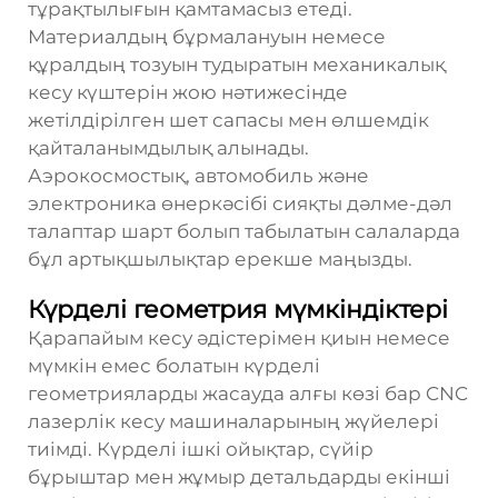
тұрақтылығын қамтамасыз етеді.
Материалдың бұрмалануын немесе
құралдың тозуын тудыратын механикалық
кесу күштерін жою нәтижесінде
жетілдірілген шет сапасы мен өлшемдік
қайталанымдылық алынады.
Аэрокосмостық, автомобиль және
электроника өнеркәсібі сияқты дәлме-дәл
талаптар шарт болып табылатын салаларда
бұл артықшылықтар ерекше маңызды.
Күрделі геометрия мүмкіндіктері
Қарапайым кесу әдістерімен қиын немесе
мүмкін емес болатын күрделі
геометрияларды жасауда алғы көзі бар CNC
лазерлік кесу машиналарының жүйелері
тиімді. Күрделі ішкі ойықтар, сүйір
бұрыштар мен жұмыр детальдарды екінші