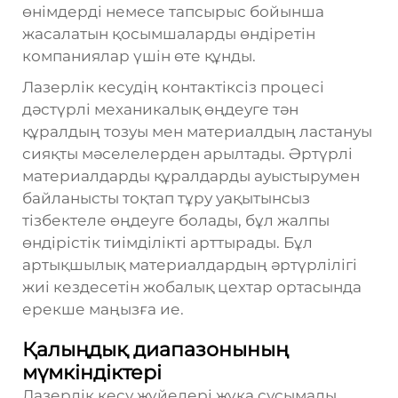
өнімдерді немесе тапсырыс бойынша
жасалатын қосымшаларды өндіретін
компаниялар үшін өте құнды.
Лазерлік кесудің контактіксіз процесі
дәстүрлі механикалық өңдеуге тән
құралдың тозуы мен материалдың ластануы
сияқты мәселелерден арылтады. Әртүрлі
материалдарды құралдарды ауыстырумен
байланысты тоқтап тұру уақытынсыз
тізбектеле өңдеуге болады, бұл жалпы
өндірістік тиімділікті арттырады. Бұл
артықшылық материалдардың әртүрлілігі
жиі кездесетін жобалық цехтар ортасында
ерекше маңызға ие.
Қалыңдық диапазонының
мүмкіндіктері
Лазерлік кесу жүйелері жұқа сусымалы