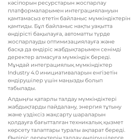
кәсіпорын ресурстарын жоспарлау
платформаларымен интеграциялануын
қамтамасыз ететін байланыс мүмкіндіктерін
қамтиды. Бұл байланыс нақты уақытта
өндірісті бақылауға, автоматты түрде
жоспарлауды оптимизациялауға және
басқа да өндіріс жабдықтарымен сенімді
деректер алмасуға мүмкіндік береді.
Мұндай интеграциялық мүмкіндіктер
Industry 4.0 инициативаларын енгізетін
өндірушілер үшін маңызды болып
табылады.
Алдыңғы қатарлы талдау мүмкіндіктері
жабдықтарды пайдалану, энергия тұтыну
және үздіксіз жақсарту шараларын
қолдауға бағытталған техникалық қызмет
көрсету талаптары туралы ақпарат береді.
Өндіріс деректерін талдау өндірушілерге