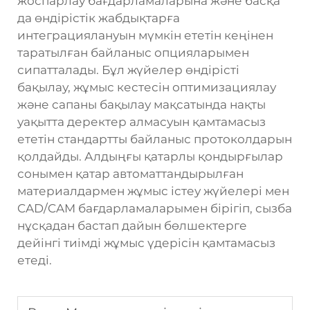
жоспарлау бағдарламаларына және басқа
да өндірістік жабдықтарға
интеграциялануын мүмкін ететін кеңінен
таратылған байланыс опцияларымен
сипатталады. Бұл жүйелер өндірісті
бақылау, жұмыс кестесін оптимизациялау
және сапаны бақылау мақсатында нақты
уақытта деректер алмасуын қамтамасыз
ететін стандартты байланыс протоколдарын
қолдайды. Алдыңғы қатарлы қондырғылар
сонымен қатар автоматтандырылған
материалдармен жұмыс істеу жүйелері мен
CAD/CAM бағдарламаларымен бірігіп, сызба
нұсқадан бастап дайын бөлшектерге
дейінгі тиімді жұмыс үдерісін қамтамасыз
етеді.