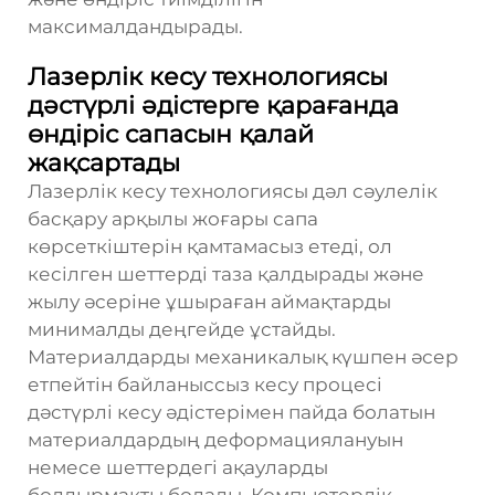
максималдандырады.
Лазерлік кесу технологиясы
дәстүрлі әдістерге қарағанда
өндіріс сапасын қалай
жақсартады
Лазерлік кесу технологиясы дәл сәулелік
басқару арқылы жоғары сапа
көрсеткіштерін қамтамасыз етеді, ол
кесілген шеттерді таза қалдырады және
жылу әсеріне ұшыраған аймақтарды
минималды деңгейде ұстайды.
Материалдарды механикалық күшпен әсер
етпейтін байланыссыз кесу процесі
дәстүрлі кесу әдістерімен пайда болатын
материалдардың деформациялануын
немесе шеттердегі ақауларды