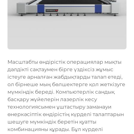
Масштабты өндірістік операциялар мықты
дәлдікті сақтаумен бірге үздіксіз жұмыс
істеуге арналған жабдықтарды талап етеді,
ол бірнеше мың бөлшектерге қол жеткізуге
мүмкіндік береді. Компьютерлік сандық
басқару жүйелерін лазерлік кесу
технологиясымен ұштастыру заманауи
өнеркәсіптік өндірістің күрделі талаптарын
шешуге мүмкіндік беретін қуатты
комбинацияны құрады. Бұл күрделі