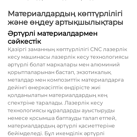
Материалдардың көптүрлілігі
және өңдеу артықшылықтары
Әртүрлі материалдармен
сәйкестік
Қазіргі заманның көптүрлілігі
CNC лазерлік
кесу машинасы
лазерлік кесу технологиясы
әртүрлі болат маркалары мен алюминий
қорытпаларынан бастап, экзотикалық
металдар мен композиттік материалдарға
дейінгі өнеркәсіптік өндірісте жиі
қолданылатын материалдардың кең
спектріне таралады. Лазерлік кесу
технологиясы құралдарды ауыстыруды
немесе қосымша баптауды талап етпей,
материалдардың әртүрлі қасиеттеріне
бейімделеді. Бұл икемділік әртүрлі