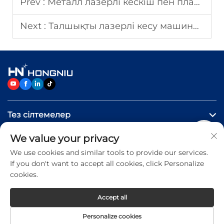
Prev :
Металл лазерлі кескіш пен плазмалық кескіш: сіз қайсының таңдауға тиіс?
Next :
Талшықты лазерлі кесу машиналары өндіріс шығындарын қалай азайтады?
Тез сілтемелер
We value your privacy
Өнімдер
We use cookies and similar tools to provide our services.
If you don't want to accept all cookies, click Personalize
Бізге хабарласыңыз
cookies.
Accept all
Copyright © 2026 Jinan Hongniu Machinery Equipment
Personalize cookies
Co.,Ltd. All rights reserved -
Privacy Policy