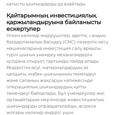
қатысты шығындарды да азайтады.
Қайтарымның инвестициялық
қаржыландыруына байланысты
ескертулер
Үлкен көлемді өндірушілер, әдетте, сандық
бағдарламалық басқару (CNC) лазерлік кесу
машиналарына инвестиция салу арқылы
түрлі шығын үнемдеу механизмдерін
қолдана отырып, тартымды пайда алады.
Өндірістің өсуі, материалдардың аз
қалдығы, еңбек шығынының төмендеуі
және сапаның жақсаруы нәтижесінде
операциялық шығындардың қатты
төмендеуі байқалады. Бұл үнемдеулер жиі
ортақайтарым мерзімінде инвестициялық
шығындарды оправдаталайды, әсіресе
жоғары көлемді өндіріс үшін.