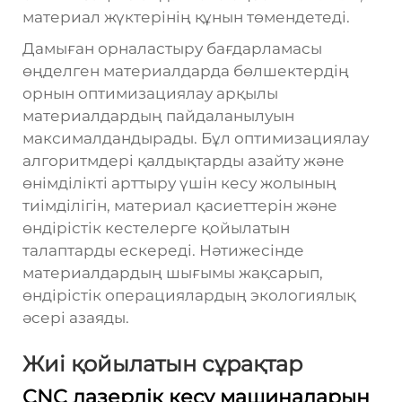
материал жүктерінің құнын төмендетеді.
Дамыған орналастыру бағдарламасы
өңделген материалдарда бөлшектердің
орнын оптимизациялау арқылы
материалдардың пайдаланылуын
максималдандырады. Бұл оптимизациялау
алгоритмдері қалдықтарды азайту және
өнімділікті арттыру үшін кесу жолының
тиімділігін, материал қасиеттерін және
өндірістік кестелерге қойылатын
талаптарды ескереді. Нәтижесінде
материалдардың шығымы жақсарып,
өндірістік операциялардың экологиялық
әсері азаяды.
Жиі қойылатын сұрақтар
CNC лазерлік кесу машиналарын