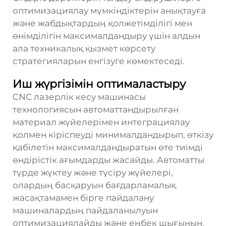
оптимизациялау мүмкіндіктерін анықтауға
және жабдықтардың қолжетімділігі мен
өнімділігін максималдандыру үшін алдын
ала техникалық қызмет көрсету
стратегияларын енгізуге көмектеседі.
Иш жүргізімін оптималастыру
CNC лазерлік кесу машинасы
технологиясын автоматтандырылған
материал жүйелерімен интеграциялау
қолмен кіріспеуді минималдандырып, өткізу
қабілетін максималдандыратын өте тиімді
өндірістік ағымдарды жасайды. Автоматты
түрде жүктеу және түсіру жүйелері,
олардың басқаруын бағдарламалық
жасақтамамен бірге пайдалану
машиналардың пайдаланылуын
оптимизациялайды және еңбек шығынын,