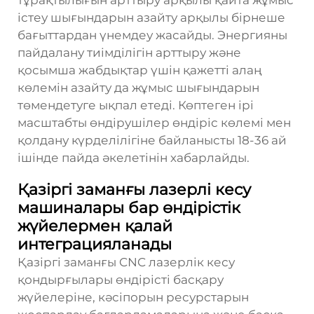
тұрақтылығын арттыру арқылы қайта жұмыс
істеу шығындарын азайту арқылы бірнеше
бағыттардан үнемдеу жасайды. Энергияны
пайдалану тиімділігін арттыру және
қосымша жабдықтар үшін қажетті алаң
көлемін азайту да жұмыс шығындарын
төмендетуге ықпал етеді. Көптеген ірі
масштабты өндірушілер өндіріс көлемі мен
қолдану күрделілігіне байланысты 18-36 ай
ішінде пайда әкелетінін хабарлайды.
Қазіргі заманғы лазерлі кесу
машиналары бар өндірістік
жүйелермен қалай
интеграцияланады
Қазіргі заманғы CNC лазерлік кесу
қондырғылары өндірісті басқару
жүйелеріне, кәсіпорын ресурстарын