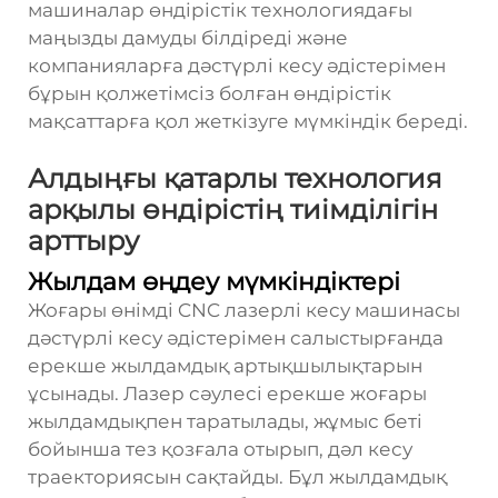
машиналар өндірістік технологиядағы
маңызды дамуды білдіреді және
компанияларға дәстүрлі кесу әдістерімен
бұрын қолжетімсіз болған өндірістік
мақсаттарға қол жеткізуге мүмкіндік береді.
Алдыңғы қатарлы технология
арқылы өндірістің тиімділігін
арттыру
Жылдам өңдеу мүмкіндіктері
Жоғары өнімді CNC лазерлі кесу машинасы
дәстүрлі кесу әдістерімен салыстырғанда
ерекше жылдамдық артықшылықтарын
ұсынады. Лазер сәулесі ерекше жоғары
жылдамдықпен таратылады, жұмыс беті
бойынша тез қозғала отырып, дәл кесу
траекториясын сақтайды. Бұл жылдамдық