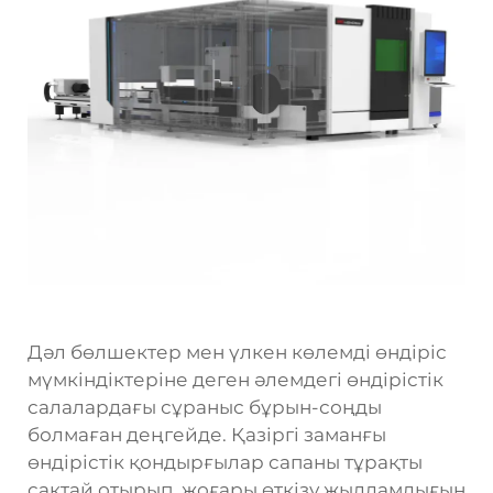
Дәл бөлшектер мен үлкен көлемді өндіріс
мүмкіндіктеріне деген әлемдегі өндірістік
салалардағы сұраныс бұрын-соңды
болмаған деңгейде. Қазіргі заманғы
өндірістік қондырғылар сапаны тұрақты
сақтай отырып, жоғары өткізу жылдамдығын