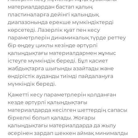
материалдардан бастап қалың
пластиналарға дейінгі қалыңдық
диапазонында ерекше мүмкіндіктерді
көрсетеді. Лазерлік қуат пен кесу
параметрлерін динамикалық түрде реттеу
бір өңдеу циклы кезінде әртүрлі
қалыңдықтағы материалдармен жұмыс
істеуге мүмкіндік береді. Бұл қасиет
жабдықтарға шығынды азайтады және
өндірістік ауданды тиімді пайдалануға
мүмкіндік береді.
Қажетті кесу параметрлерін қолданған
кезде әртүрлі қалыңдықтағы
материалдарда кесілген шеттердің сапасы
біркелкі болып қалады. Жоғары
қалыңдықтағы материалдарда да жылу
әсерінен зардап шеккен аймақ минималды