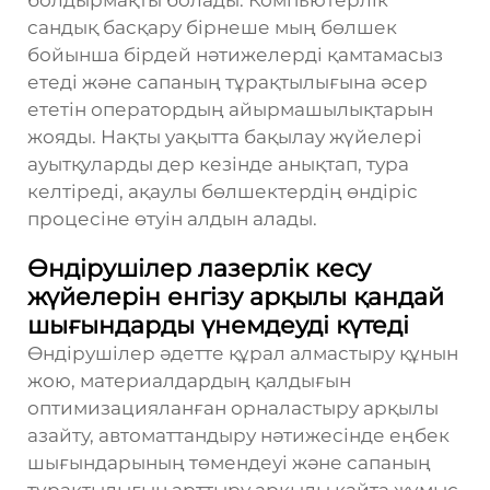
болдырмақты болады. Компьютерлік
сандық басқару бірнеше мың бөлшек
бойынша бірдей нәтижелерді қамтамасыз
етеді және сапаның тұрақтылығына әсер
ететін оператордың айырмашылықтарын
жояды. Нақты уақытта бақылау жүйелері
ауытқуларды дер кезінде анықтап, тура
келтіреді, ақаулы бөлшектердің өндіріс
процесіне өтуін алдын алады.
Өндірушілер лазерлік кесу
жүйелерін енгізу арқылы қандай
шығындарды үнемдеуді күтеді
Өндірушілер әдетте құрал алмастыру құнын
жою, материалдардың қалдығын
оптимизацияланған орналастыру арқылы
азайту, автоматтандыру нәтижесінде еңбек
шығындарының төмендеуі және сапаның