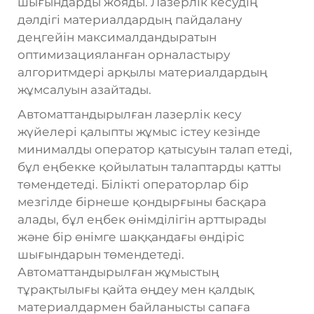
шығындарды жояды. Лазерлік кесудің
дәлдігі материалдардың пайдалану
деңгейін максималдандыратын
оптимизацияланған орналастыру
алгоритмдері арқылы материалдардың
жұмсалуын азайтады.
Автоматтандырылған лазерлік кесу
жүйелері қалыпты жұмыс істеу кезінде
минималды оператор қатысуын талап етеді,
бұл еңбекке қойылатын талаптарды қатты
төмендетеді. Білікті операторлар бір
мезгілде бірнеше қондырғыны басқара
алады, бұл еңбек өнімділігін арттырады
және бір өнімге шаққандағы өндіріс
шығындарын төмендетеді.
Автоматтандырылған жұмыстың
тұрақтылығы қайта өңдеу мен қалдық
материалдармен байланысты сапаға