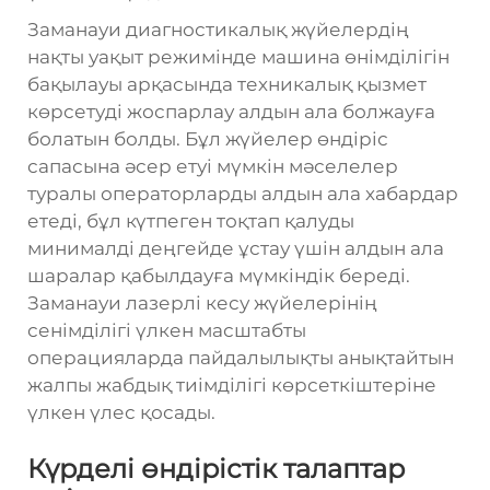
Заманауи диагностикалық жүйелердің
нақты уақыт режимінде машина өнімділігін
бақылауы арқасында техникалық қызмет
көрсетуді жоспарлау алдын ала болжауға
болатын болды. Бұл жүйелер өндіріс
сапасына әсер етуі мүмкін мәселелер
туралы операторларды алдын ала хабардар
етеді, бұл күтпеген тоқтап қалуды
минималді деңгейде ұстау үшін алдын ала
шаралар қабылдауға мүмкіндік береді.
Заманауи лазерлі кесу жүйелерінің
сенімділігі үлкен масштабты
операцияларда пайдалылықты анықтайтын
жалпы жабдық тиімділігі көрсеткіштеріне
үлкен үлес қосады.
Күрделі өндірістік талаптар