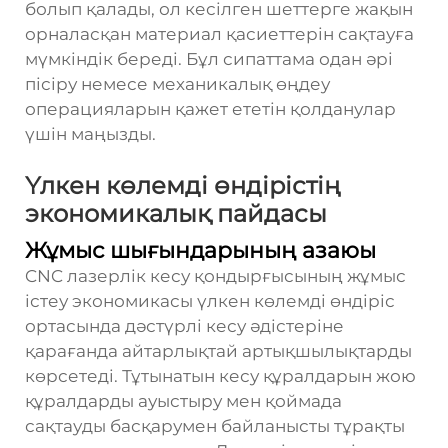
болып қалады, ол кесілген шеттерге жақын
орналасқан материал қасиеттерін сақтауға
мүмкіндік береді. Бұл сипаттама одан әрі
пісіру немесе механикалық өңдеу
операцияларын қажет ететін қолданулар
үшін маңызды.
Үлкен көлемді өндірістің
экономикалық пайдасы
Жұмыс шығындарының азаюы
CNC лазерлік кесу қондырғысының жұмыс
істеу экономикасы үлкен көлемді өндіріс
ортасында дәстүрлі кесу әдістеріне
қарағанда айтарлықтай артықшылықтарды
көрсетеді. Тұтынатын кесу құралдарын жою
құралдарды ауыстыру мен қоймада
сақтауды басқарумен байланысты тұрақты