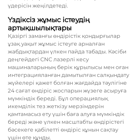
үдерісін жеңілдетеді.
Үздіксіз жұмыс істеудің
артықшылықтары
Қазіргі заманғы өндірістік қондырғылар
ұзақ уақыт жұмыс істеуге арналған
жабдықтардан үлкен пайда табады. Кәсіби
деңгейдегі CNC лазерлі кесу
машиналарының берік құрылысы мен оған
интеграцияланған дамытылған салқындату
жүйелері қажет болған жағдайда тәулігіне
24 сағат өндіріс жоспарын жүзеге асыруға
мүмкіндік береді. Бұл операциялық
икемділік тез жеткізу мерзімдерін
қамтамасыз ету үшін баға алуға мүмкіндік
береді және үлкен масштабты өндірістегі
бәсекеге қабілетті өндіріс құнын сақтау
үшін өте құнды.