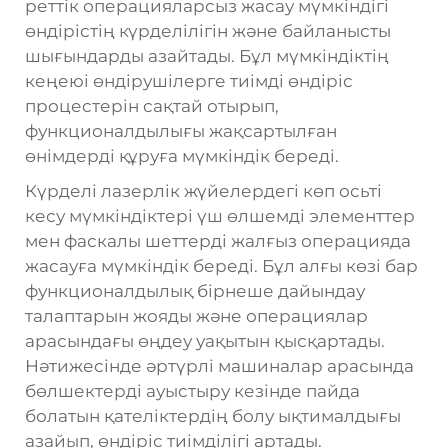
реттік операцияларсыз жасау мүмкіндігі
өндірістің күрделілігін және байланысты
шығындарды азайтады. Бұл мүмкіндіктің
кеңеюі өндірушілерге тиімді өндіріс
процестерін сақтай отырып,
функционалдылығы жақсартылған
өнімдерді құруға мүмкіндік береді.
Күрделі лазерлік жүйелердегі көп осьті
кесу мүмкіндіктері үш өлшемді элементтер
мен фаскалы шеттерді жалғыз операцияда
жасауға мүмкіндік береді. Бұл алғы көзі бар
функционалдылық бірнеше дайындау
талаптарын жояды және операциялар
арасындағы өңдеу уақытын қысқартады.
Нәтижесінде әртүрлі машиналар арасында
бөлшектерді ауыстыру кезінде пайда
болатын қателіктердің болу ықтималдығы
азайып, өндіріс тиімділігі артады.