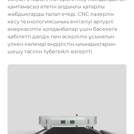
қамтамасыз ететін алдыңғы қатарлы
жабдықтарды талап етеді. CNC лазерлік
кесу технологиясының енгізілуі әртүрлі
өнеркәсіптік қолданбалар үшін бәсекеге
қабілетті дәлдік пен әсерлілік ұсынатын
үлкен көлемді өндірістің қиындықтарын
шешу тәсілін түбегейлі өзгертті.