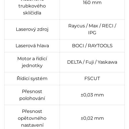
160 mm
trubkového
sklíčidla
Raycus / Max / RECI /
Laserový zdroj
IPG
Laserová hlava
BOCI / RAYTOOLS
Motor a řídicí
DELTA / Fuji / Yaskawa
jednotky
Řídicí systém
FSCUT
Přesnost
±0,03 mm
polohování
Přesnost
opětovného
±0,02 mm
nastavení