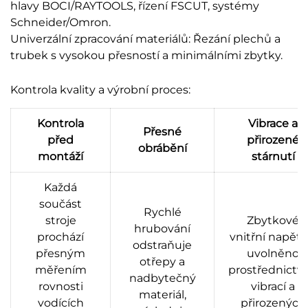
hlavy BOCI/RAYTOOLS, řízení FSCUT, systémy
Schneider/Omron.
Univerzální zpracování materiálů: Řezání plechů a
trubek s vysokou přesností a minimálními zbytky.
Kontrola kvality a výrobní proces:
Kontrola
Vibrace a
Přesné
před
přirozené
obrábění
montáží
stárnutí
Každá
součást
Rychlé
stroje
Zbytkové
hrubování
prochází
vnitřní napětí 
odstraňuje
přesným
uvolněno
otřepy a
měřením
prostřednictv
nadbytečný
rovnosti
vibrací a
materiál,
vodících
přirozených