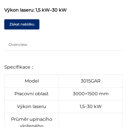
Výkon laseru: 1,5 kW–30 kW
Získat nabídku
Overview
Specifikace：
Model
3015GAR
Pracovní oblast
3000×1500 mm
Výkon laseru
1,5–30 kW
Průměr upínacího
vloženého