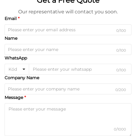
Get a Free Quote
Our representative will contact you soon.
Email
0/100
Name
0/100
WhatsApp
Kód
0/100
Company Name
0/200
Message
0/1000