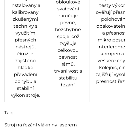
obloukové
instalovány a
testy výkon
svařování
kalibrovány
ověřují přesno
zaručuje
zkušenými
polohování,
pevné,
techniky s
opakovatelno
bezchybné
využitím
a přesnost
spoje, což
přesných
mikro posunů
zvyšuje
nástrojů,
Interferometr
celkovou
čímž je
kompenzují
pevnost
zajištěno
veškeré chyb
rámů,
hladké
kolejnic, čím
trvanlivost a
převádění
zajišťují vysok
stabilitu
pohybu a
přesnost řezán
řezání.
stabilní
výkon stroje.
Tag:
Stroj na řezání vlákniny laserem