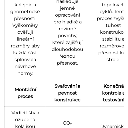
následuje
kolejnic a
tepelných
jemné
geometrické
cyklů. Tento
opracování
přesnosti.
proces zvyšuj
pro hladké a
Výškoměry
tuhost
rovinné
ověřují
konstrukce,
povrchy,
lineární
stabilitu a
které zajišťují
rozměry, aby
rozměrovou
dlouhodobou
každá část
přesnost lož
řeznou
splňovala
stroje.
přesnost.
návrhové
normy.
Svařování a
Konečná
Montážní
pevnost
kontrola a
proces
konstrukce
testování
Vodící lišty a
ozubená
CO₂
kola jsou
Dynamické