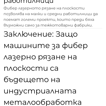
работилници
Фибер лазерното рязане на плоскости
позволява на малки и средни работилници да
поемат големи проекти, които преди бяха
възможни само за тежкотоварни фабрики.
Заключение: Защо
машините за фибер
лазерно рязане на
плоскости са
бъдещето на
индустриалната
металообработка