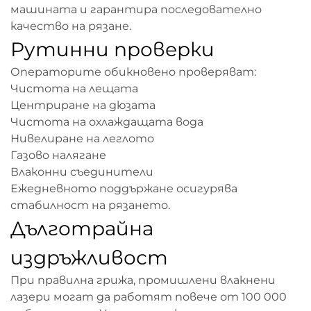
машината и гарантира последователно
качество на рязане.
Рутинни проверки
Операторите обикновено проверяват:
Чистота на лещата
Центриране на дюзата
Чистота на охлаждащата вода
Нивелиране на леглото
Газово налягане
Влаконни съединители
Ежедневното поддържане осигурява
стабилност на рязането.
Дълготрайна
издръжливост
При правилна грижа, промишлени влакнени
лазери могат да работят повече от 100 000