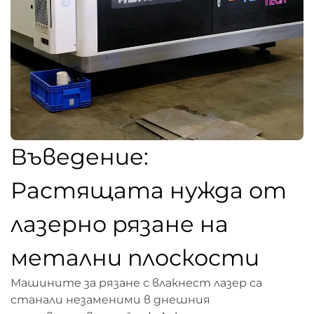
Въведение:
Растящата нужда от
лазерно рязане на
метални плоскости
Машините за рязане с влакнест лазер са
станали незаменими в днешния