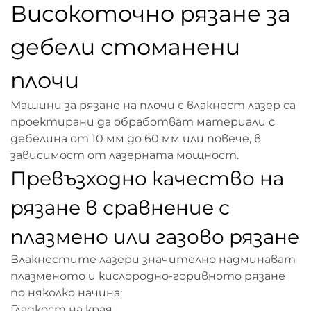
Високоточно рязане за
дебели стоманени
плочи
Машини за рязане на плочи с влакнест лазер са
проектирани да обработват материали с
дебелина от 10 мм до 60 мм или повече, в
зависимост от лазерната мощност.
Превъзходно качество на
рязане в сравнение с
плазмено или газово рязане
Влакнестите лазери значително надминават
плазменото и кислородно-горивното рязане
по няколко начина:
Гладкост на края