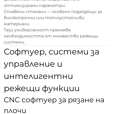
оптимизирани параметри.
Сплавени стомани — особено подходящи за
високопрочни или топлоустойчиви
материали.
Тази универсалност премахва
необходимостта от множество режещи
системи.
Софтуер, системи за
управление и
интелигентни
режещи функции
CNC софтуер за рязане на
плочи