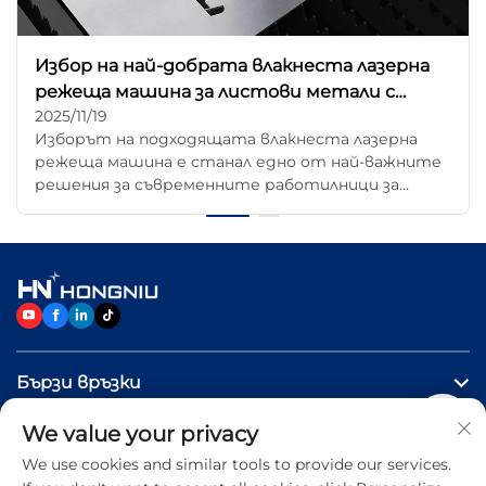
Избор на най-добрата влакнеста лазерна
режеща машина за листови метали с
2025/11/19
дебелина 3 мм – 20 мм
Изборът на подходящата влакнеста лазерна
режеща машина е станал едно от най-важните
решения за съвременните работилници за
металообработка. Докато технологията на
влакнестите лазери продължава да надминава
CO₂ и плазмените системи по отношение на
скорост, ефективност и качество на ръба, все
повече производители...
Бързи връзки
We value your privacy
ПРОДУКТИ
We use cookies and similar tools to provide our services.