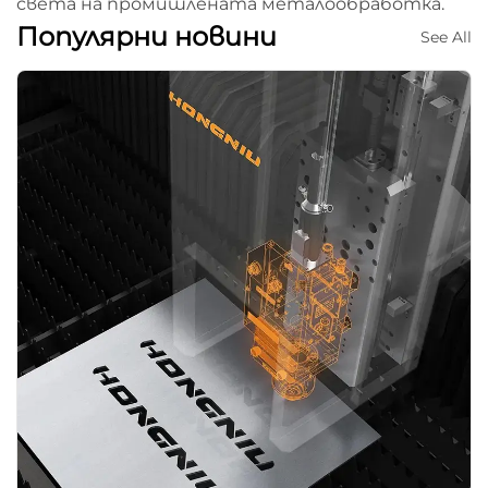
света на промишлената металообработка.
Популярни новини
See All