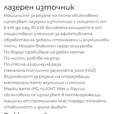
лазерен източник
Машините за рязане на плочи обикновено
използват лазерни източници с мощност от
6 kW до над 30 kW. Високата мощност е от
съществено значение за ефективната
обработка на дебели стоманени и алуминиеви
плочи. Мощен влаконен лазер осигурява:
По-бързо пробиване на дебел метал
По-чисти ръбове на реза
По-тясна ширина на реза
Намалена топлинно засегната зона (HAZ)
Възможност за рязане на отразяващи
материали като алуминий и месинг
Марки като IPG, nLIGHT, Max и Raycus
обикновено се използват в металорежещи
машини от промишлен клас поради тяхната
стабилност и дълъг живот.