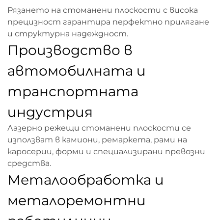
Рязането на стоманени плоскости с висока
прецизност гарантира перфектно прилягане
и структурна надеждност.
Производство в
автомобилната и
транспортната
индустрия
Лазерно режещи стоманени плоскости се
използват в камиони, ремаркета, рами на
каросерии, форми и специализирани превозни
средства.
Металообработка и
металоремонтни