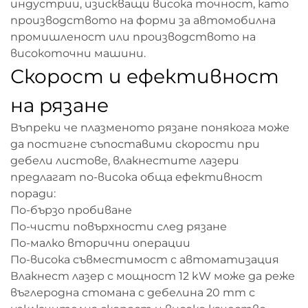
индустрии, изискващи висока точност, като
производството на форми за автомобилна
промишленост или производството на
високоточни машини.
Скорост и ефективност
на рязане
Въпреки че плазменото рязане понякога може
да постигне съпоставими скорости при
дебели листове, влакнестите лазери
предлагат по-висока обща ефективност
поради:
По-бързо пробиване
По-чисти повърхности след рязане
По-малко вторични операции
По-висока съвместимост с автоматизация
Влакнест лазер с мощност 12 kW може да реже
въглеродна стомана с дебелина 20 mm с