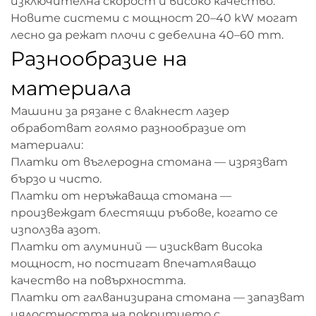
изключителна скорост и високо качество.
Новите системи с мощност 20–40 kW могат
лесно да режат плочи с дебелина 40–60 mm.
Разнообразие на
материала
Машини за рязане с влакнест лазер
обработват голямо разнообразие от
материали:
Платки от въглеродна стомана — изрязват
бързо и чисто.
Платки от неръжаваща стомана —
произвеждат блестящи ръбове, когато се
използва азот.
Платки от алуминий — изискват висока
мощност, но постигат впечатляващо
качество на повърхността.
Платки от галванизирана стомана — запазват
цялостността на покритието с