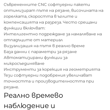
Съвременните CNC софтуерни пакети
оптимизират пътя на рязане, височината на
горелката, скоростта в ъглите и
компенсацията на разреза. Често срещани
функции включват:
Интелигентно подреждане за намаляване на
отпадъците от материал
Визуализация на пътя в реално време
База данни с параметри за рязане
Автоматизирани функции за
микросъединяване
Инструменти за корекция на геометрията
Тези софтуерни подобрения увеличават
точността и производителността при
рязане.
Реално времево
наблюдение и