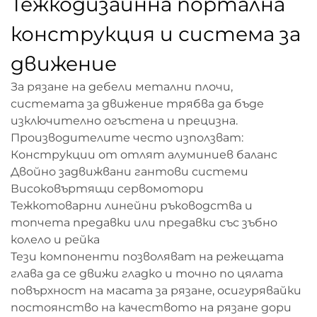
Тежкодизайнна портална
конструкция и система за
движение
За рязане на дебели метални плочи,
системата за движение трябва да бъде
изключително огъстена и прецизна.
Производителите често използват:
Конструкции от отлят алуминиев баланс
Двойно задвижвани гантови системи
Високовъртящи сервомотори
Тежкотоварни линейни ръководства и
топчета предавки или предавки със зъбно
колело и рейка
Тези компоненти позволяват на режещата
глава да се движи гладко и точно по цялата
повърхност на масата за рязане, осигурявайки
постоянство на качеството на рязане дори