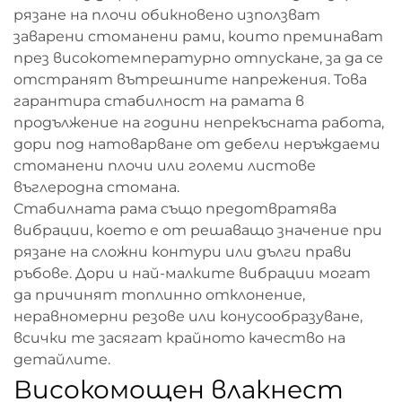
рязане на плочи обикновено използват
заварени стоманени рами, които преминават
през високотемпературно отпускане, за да се
отстранят вътрешните напрежения. Това
гарантира стабилност на рамата в
продължение на години непрекъсната работа,
дори под натоварване от дебели неръждаеми
стоманени плочи или големи листове
въглеродна стомана.
Стабилната рама също предотвратява
вибрации, което е от решаващо значение при
рязане на сложни контури или дълги прави
ръбове. Дори и най-малките вибрации могат
да причинят топлинно отклонение,
неравномерни резове или конусообразуване,
всички те засягат крайното качество на
детайлите.
Високомощен влакнест