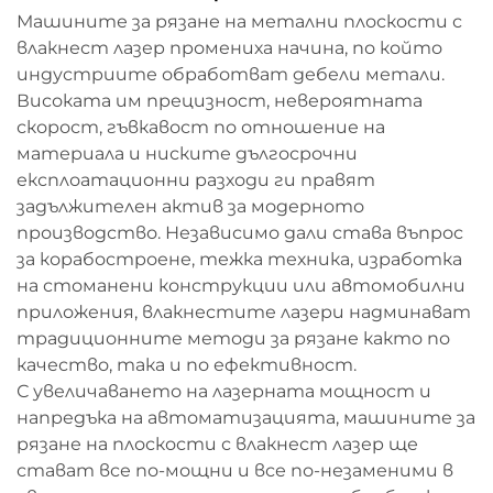
Машините за рязане на метални плоскости с
влакнест лазер промениха начина, по който
индустриите обработват дебели метали.
Високата им прецизност, невероятната
скорост, гъвкавост по отношение на
материала и ниските дългосрочни
експлоатационни разходи ги правят
задължителен актив за модерното
производство. Независимо дали става въпрос
за корабостроене, тежка техника, изработка
на стоманени конструкции или автомобилни
приложения, влакнестите лазери надминават
традиционните методи за рязане както по
качество, така и по ефективност.
С увеличаването на лазерната мощност и
напредъка на автоматизацията, машините за
рязане на плоскости с влакнест лазер ще
стават все по-мощни и все по-незаменими в