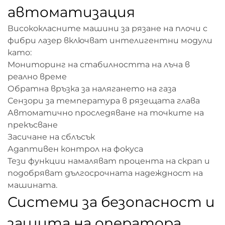
автоматизация
Висококласните машини за рязане на плочи с
фибри лазер включват интелигентни модули
като:
Мониторинг на стабилността на лъча в
реално време
Обратна връзка за налягането на газа
Сензори за температура в рязещата глава
Автоматично проследяване на точките на
прекъсване
Засичане на сблъсък
Адаптивен контрол на фокуса
Тези функции намаляват процента на скрап и
подобряват дългосрочната надеждност на
машината.
Системи за безопасност и
защита на оператора