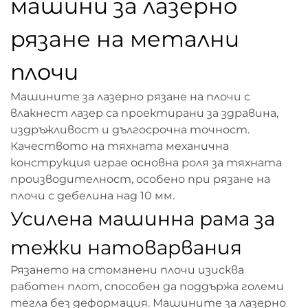
машини за лазерно
рязане на метални
плочи
Машините за лазерно рязане на плочи с
влакнест лазер са проектирани за здравина,
издръжливост и дългосрочна точност.
Качеството на тяхната механична
конструкция играе основна роля за тяхната
производителност, особено при рязане на
плочи с дебелина над 10 мм.
Усилена машинна рама за
тежки натоварвания
Рязането на стоманени плочи изисква
работен плот, способен да поддържа големи
тегла без деформация. Машините за лазерно