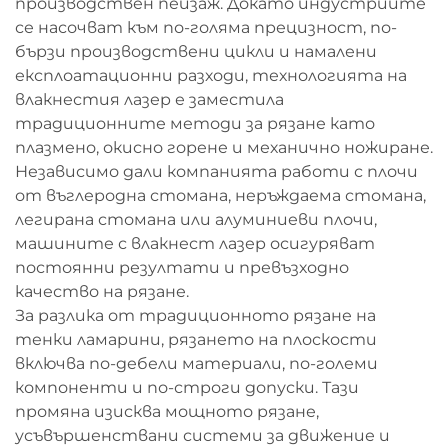
производствен пейзаж. Докато индустриите
се насочват към по-голяма прецизност, по-
бързи производствени цикли и намалени
експлоатационни разходи, технологията на
влакнестия лазер е заместила
традиционните методи за рязане като
плазмено, окисно горене и механично ножиране.
Независимо дали компанията работи с плочи
от въглеродна стомана, неръждаема стомана,
легирана стомана или алуминиеви плочи,
машините с влакнест лазер осигуряват
постоянни резултати и превъзходно
качество на рязане.
За разлика от традиционното рязане на
тенки ламарини, рязането на плоскости
включва по-дебели материали, по-големи
компоненти и по-строги допуски. Тази
промяна изисква мощното рязане,
усъвършенствани системи за движение и