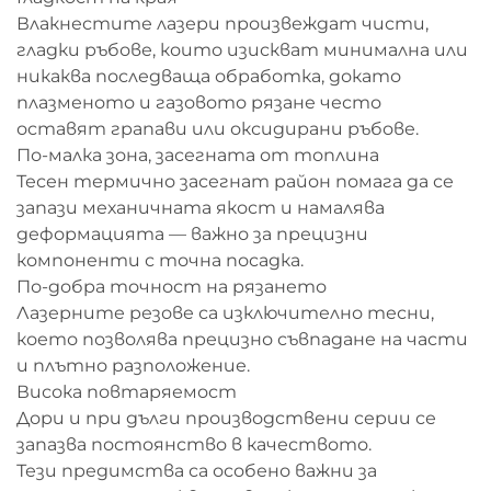
Влакнестите лазери произвеждат чисти,
гладки ръбове, които изискват минимална или
никаква последваща обработка, докато
плазменото и газовото рязане често
оставят грапави или оксидирани ръбове.
По-малка зона, засегната от топлина
Тесен термично засегнат район помага да се
запази механичната якост и намалява
деформацията — важно за прецизни
компоненти с точна посадка.
По-добра точност на рязането
Лазерните резове са изключително тесни,
което позволява прецизно съвпадане на части
и плътно разположение.
Висока повтаряемост
Дори и при дълги производствени серии се
запазва постоянство в качеството.
Тези предимства са особено важни за