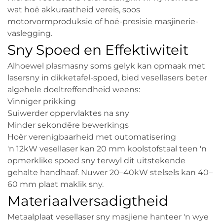
wat hoë akkuraatheid vereis, soos
motorvormproduksie of hoë-presisie masjinerie-
vaslegging.
Sny Spoed en Effektiwiteit
Alhoewel plasmasny soms gelyk kan opmaak met
lasersny in dikketafel-spoed, bied vesellasers beter
algehele doeltreffendheid weens:
Vinniger prikking
Suiwerder oppervlaktes na sny
Minder sekondêre bewerkings
Hoër verenigbaarheid met outomatisering
'n 12kW vesellaser kan 20 mm koolstofstaal teen 'n
opmerklike spoed sny terwyl dit uitstekende
gehalte handhaaf. Nuwer 20–40kW stelsels kan 40–
60 mm plaat maklik sny.
Materiaalversadigtheid
Metaalplaat vesellaser sny masjiene hanteer 'n wye