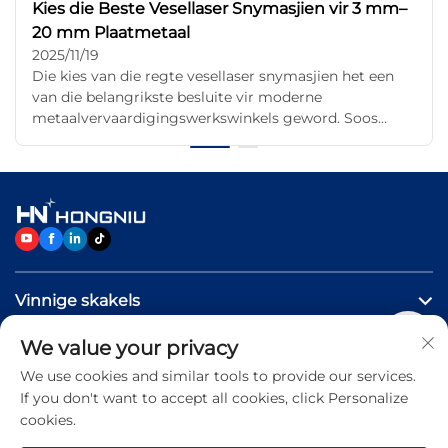
Kies die Beste Vesellaser Snymasjien vir 3 mm–
20 mm Plaatmetaal
2025/11/19
Die kies van die regte vesellaser snymasjien het een
van die belangrikste besluite vir moderne
metaalvervaardigingswerkswinkels geword. Soos
vesellasertegnologie voortgaan om CO₂- en plasma-
stelsels te oortref in spoed, doeltreffendheid en
randkwaliteit, kies meer vervaardigers ...
Vinnige skakels
We value your privacy
PRODUKTE
We use cookies and similar tools to provide our services.
If you don't want to accept all cookies, click Personalize
Neem Vrylik Kontak Met Ons Op
cookies.