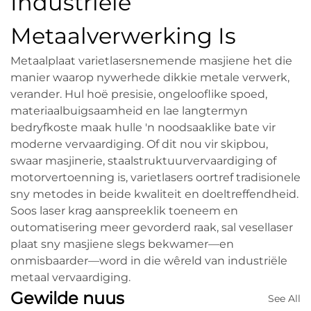
Industriële
Metaalverwerking Is
Metaalplaat varietlasersnemende masjiene het die
manier waarop nywerhede dikkie metale verwerk,
verander. Hul hoë presisie, ongelooflike spoed,
materiaalbuigsaamheid en lae langtermyn
bedryfkoste maak hulle 'n noodsaaklike bate vir
moderne vervaardiging. Of dit nou vir skipbou,
swaar masjinerie, staalstruktuurvervaardiging of
motorvertoenning is, varietlasers oortref tradisionele
sny metodes in beide kwaliteit en doeltreffendheid.
Soos laser krag aanspreeklik toeneem en
outomatisering meer gevorderd raak, sal vesellaser
plaat sny masjiene slegs bekwamer—en
onmisbaarder—word in die wêreld van industriële
metaal vervaardiging.
Gewilde nuus
See All