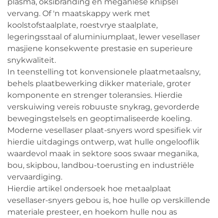
plasma, oksibranding en meganiese knipsel
vervang. Of 'n maatskappy werk met
koolstofstaalplate, roestvrye staalplate,
legeringsstaal of aluminiumplaat, lewer vesellaser
masjiene konsekwente prestasie en superieure
snykwaliteit.
In teenstelling tot konvensionele plaatmetaalsny,
behels plaatbewerking dikker materiale, groter
komponente en strenger toleransies. Hierdie
verskuiwing vereis robuuste snykrag, gevorderde
bewegingstelsels en geoptimaliseerde koeling.
Moderne vesellaser plaat-snyers word spesifiek vir
hierdie uitdagings ontwerp, wat hulle ongelooflik
waardevol maak in sektore soos swaar meganika,
bou, skipbou, landbou-toerusting en industriële
vervaardiging.
Hierdie artikel ondersoek hoe metaalplaat
vesellaser-snyers gebou is, hoe hulle op verskillende
materiale presteer, en hoekom hulle nou as