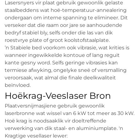
Lasersnyers vir plaat gebruik gewoonlik gelaste
staalbeddens wat hoë-temperatuur-annealering
ondergaan om interne spanning te elimineer. Dit
verseker dat die raam oor jare se aanhoudende
bedryf stabiel bly, selfs onder die las van dik
roestvrye plate of groot koolstofstaalplate.
’n Stabiele bed voorkom ook vibrasie, wat krities is
wanneer ingewikkelde kontoue of lang reguit
kante gesny word. Selfs geringe vibrasies kan
termiese afwyking, ongelyke sneë of versmalling
veroorsaak, wat almal die finale deelkwaliteit
beïnvloed.
Hoëkrag-Veeslaser Bron
Plaatversnijmasjiene gebruik gewoonlik
laserbronne wat wissel van 6 kW tot meer as 30 kW.
Hoë krag is noodsaaklik vir doeltreffende
verwerking van dik staal- en aluminiumplate. 'n
Kragtige vesellaser lewer: