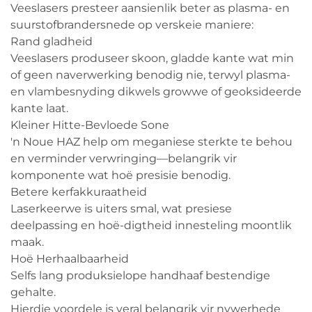
Veeslasers presteer aansienlik beter as plasma- en
suurstofbrandersnede op verskeie maniere:
Rand gladheid
Veeslasers produseer skoon, gladde kante wat min
of geen naverwerking benodig nie, terwyl plasma-
en vlambesnyding dikwels growwe of geoksideerde
kante laat.
Kleiner Hitte-Bevloede Sone
'n Noue HAZ help om meganiese sterkte te behou
en verminder verwringing—belangrik vir
komponente wat hoë presisie benodig.
Betere kerfakkuraatheid
Laserkeerwe is uiters smal, wat presiese
deelpassing en hoë-digtheid innesteling moontlik
maak.
Hoë Herhaalbaarheid
Selfs lang produksielope handhaaf bestendige
gehalte.
Hierdie voordele is veral belangrik vir nywerhede