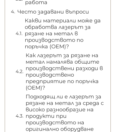
работа
Често задавани въпроси
Какви материали може да
обработва лазерът за
рязане на метал в
производството по
поръчка (OEM)?
Как лазерът за рязане на
метал намалява общите
производствени разходи в
производствено
предприятие по поръчка
(OEM)?
Подходящ ли е лазерът за
рязане на метал за среда с
високо разнообразие на
продукти при
производството на
оригинално оборудване