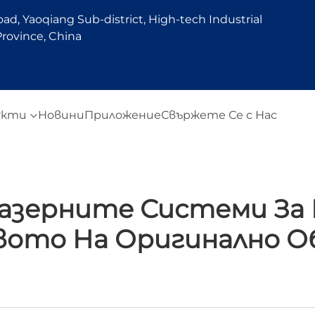
d, Yaoqiang Sub-district, High-tech Industrial
rovince, China
укти
Новини
Приложение
Свържете Се с Нас
азерните Системи За 
ото На Оригинално О