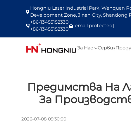
Hongniu Laser Industrial Park, Wenquan Roa
Development Zone, Jinan City, Shandong P
+86-13455152330
[email protected]
+86-13455152330
За Нас
Сервиз
Прод
Предимства На Л
За Производств
2026-07-08 09:30:00