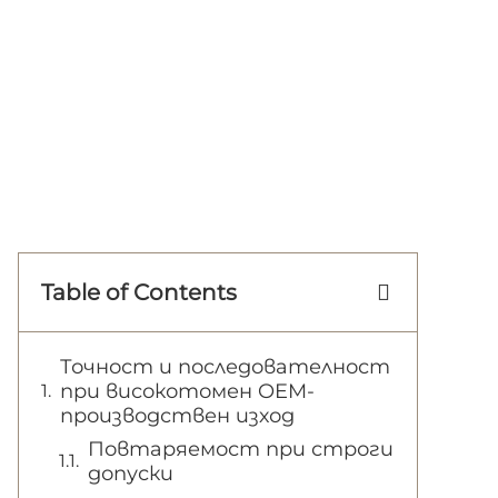
Table of Contents
Точност и последователност
при високотомен OEM-
производствен изход
Повтаряемост при строги
допуски