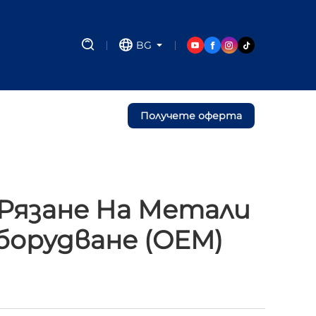
BG
Получете оферта
Рязане На Метали
борудване (OEM)