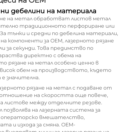
цеси на OEM
чни дебелини на материала
ане на метал обработват листов метал
чително традиционното перфориране или
 За тънки и средни по дебелина материали,
на компоненти за OEM, лазерното рязане
ли за секунди. Това предимство по
раства директно с обема на
о рязане на метал особено ценно в
 висок обем на производството, където
е значителна.
зерното рязане на метал с подаване от
 отношение на скоростта още повече,
а листове между отделните резове.
позволява на лазерната система за
но операторско вмешателство,
та и изхода за смяна. OEM-
внедряват линии за лазерно рязане на