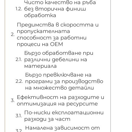
Чисто качество на ръба
без вторична финиш
обработка
Предимства в скоростта и
пропускателната
способност за работни
процеси на OEM
Бързо обработване при
различни дебелини на
материала
Бързо превключване на
програми за производство
на множество детайли
Ефективност на разходите и
оптимизация на ресурсите
По-ниски експлоатационни
разходи за част
Намалена зависимост от