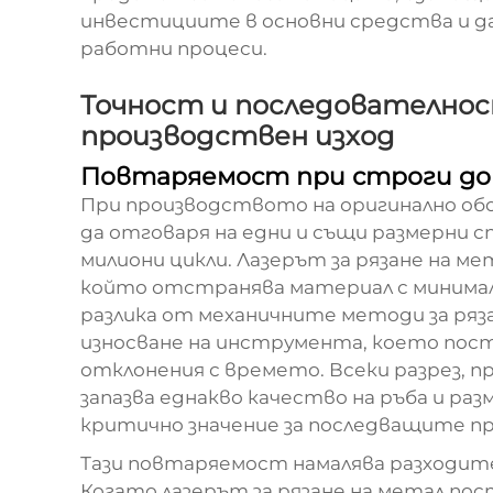
инвестициите в основни средства и 
работни процеси.
Точност и последователно
производствен изход
Повтаряемост при строги до
При производството на оригинално об
да отговаря на едни и същи размерни с
милиони цикли. Лазерът за рязане на ме
който отстранява материал с минимал
разлика от механичните методи за ряза
износване на инструмента, което по
отклонения с времето. Всеки разрез, пр
запазва еднакво качество на ръба и ра
критично значение за последващите про
Тази повтаряемост намалява разходите
Когато лазерът за рязане на метал по