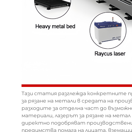
Тази статия разглежда конкретните 
за рязане на метали
в средата на прои
разходите за отделна част до възможн
материали, лазерът за рязане на мета
директно подобряват производствени
предимства помага на лицата, вземащи