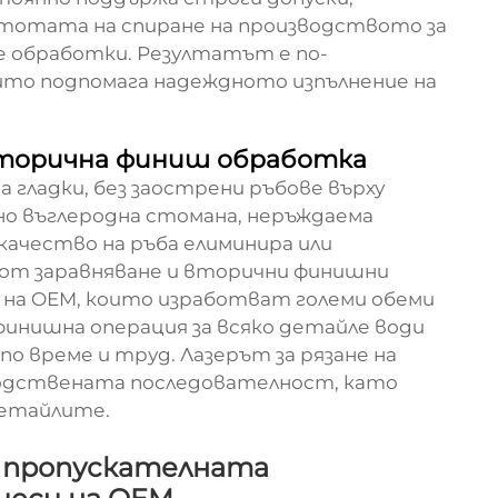
стотата на спиране на производството за
 обработки. Резултатът е по-
йто подпомага надеждното изпълнение на
вторична финиш обработка
 гладки, без заострени ръбове върху
о въглеродна стомана, неръждаема
 качество на ръба елиминира или
от заравняване и вторични финишни
 на OEM, които изработват големи обеми
финишна операция за всяко детайле води
о време и труд. Лазерът за рязане на
одствената последователност, като
детайлите.
 пропускателната