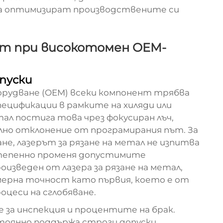
да оптимизират производствените си
ст при високотомен OEM-
пуски
орудване (OEM) всеки компонент трябва
пецификации в рамките на хиляди или
тал постига това чрез фокусиран лъч,
но отклонение от програмирания път. За
не, лазерът за рязане на метал не изпитва
степенно променя допустимите
оизведен от лазера за рязане на метал,
змерна точност като първия, което е от
цеси на сглобяване.
 за инспекция и процентите на брак.
стоянно поддържа строги допуски,