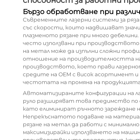
способност за работни про
Бързо обработване при разли
Съвременните лазерни системи за ряз
със скорости, които надвишават зна
плазменото рязане при много дебелини.
често използвани при производството 
на метал може да изпълни сложни профи
отношение на производителността на
производството, което прави лазернот
средите на OEM с висок асортимент и
честотата на промяна на продукцията 
Автоматизираните конфигурации на ла
руло разширяват това предимство по
като елиминират ръчното зареждане н
Непрекъснатото подаване на материал 
рязане на метал да работи с минимал
максимизирайки използването на машина
производствените предприятия, които 