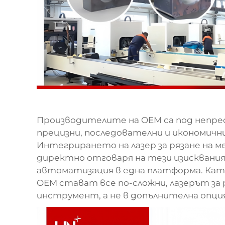
Производителите на OEM са под непр
прецизни, последователни и икономични
Интегрирането на
лазер за рязане на 
директно отговаря на тези изисквания
автоматизация в една платформа. Кат
OEM стават все по-сложни, лазерът за 
инструмент, а не в допълнителна опция