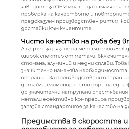
заводите за OEM могат да намалят че
проверка на качеството и повторните
предсказуем производствен ритъм, ко
доставки към клиентите.
Чисто качество на ръба без 
Лазерът за рязане на метали произвежда
широк спектър от метали, включителн
стомана, алуминий и медни сплави. Това
значително намалява необходимостта 
операции. За производствени операции
детайли, елиминирането дори на една 
до значителни натрупани спестявания п
метали ефективно компресира произв
запазва стандартите за качество на 
Предимства в скоростта и