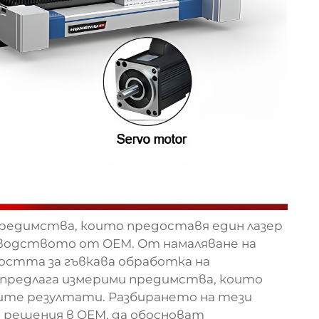
предимства, които предоставя един
лазер
зводството от OEM. От намаляване на
остта за гъвкава обработка на
л предлага измерими предимства, които
те резултати. Разбирането на тези
 решения в OEM, да обосноват