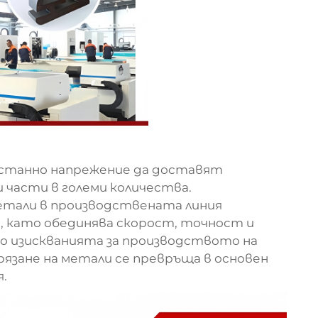
естанно напрежение да доставят
 части в големи количества.
метали
в производствената линия
, като обединява скорост, точност и
о изискванията за производството на
рязане на метали се превръща в основен
.