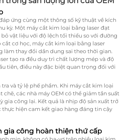
án trong sản lượng lớn của OEM
o
 đáp ứng cùng một thông số kỹ thuật về kích
u kỳ. Một máy cắt kim loại bằng laser đạt
bỏ vật liệu với độ lệch tối thiểu so với đường
 cắt cơ học, máy cắt kim loại bằng laser
làm thay đổi dần dung sai theo thời gian.
ser tạo ra đều duy trì chất lượng mép và độ
ầu tiên, điều này đặc biệt quan trọng đối với
 tra và tỷ lệ phế phẩm. Khi máy cắt kim loại
hặt chẽ, các nhà máy OEM có thể giảm tần suất
 gia công lại. Kết quả là nhịp độ sản xuất trở
c thực hiện cam kết giao hàng đáng tin cậy
 gia công hoàn thiện thứ cấp
 cạnh mịn, không có ba-vơ trên nhiều loại kim