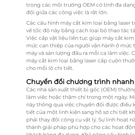
trong các môi trường OEM có tính đa dạng 
đổi giữa các công việc là rất lớn.
Các cấu hình máy cắt kim loại bằng laser 
về tốc độ này bằng cách loại bỏ thao tác tả
Việc cấp vật liệu liên tục giúp máy cắt ki
mức can thiệp của người vận hành ở mức tối
máy và sản lượng đầu ra mỗi ca làm việc.
máy cắt kim loại bằng laser cấp cuộn thườ
cho mỗi lô chi tiết.
Chuyển đổi chương trình nhanh c
Các nhà sản xuất thiết bị gốc (OEM) thườn
làm việc hoặc thậm chí trong một ngày. Máy
này thông qua việc chuyển đổi được điều 
tiết của một linh kiện sang hồ sơ chi tiết k
phải thay đổi công cụ vật lý. Sự linh hoạt n
thành giải pháp phù hợp cho các hoạt độ
khách hàng đa dạng. Khả năng cấu hình lại