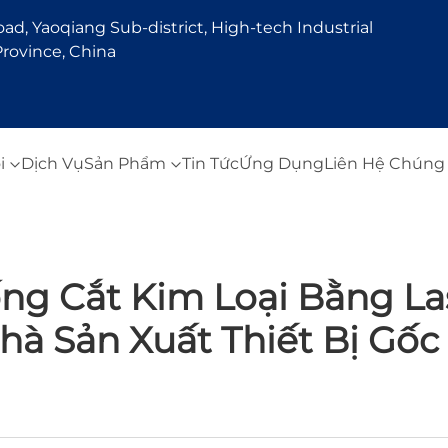
d, Yaoqiang Sub-district, High-tech Industrial
rovince, China
i
Dịch Vụ
Sản Phẩm
Tin Tức
Ứng Dụng
Liên Hệ Chúng 
ống Cắt Kim Loại Bằng La
hà Sản Xuất Thiết Bị Gốc