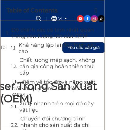
Table of Contents
VI
Độ chính xác và tính nhất quán
trong sản lượng lớn của OEM
Khả năng lặp lại độ chính xác
Tôi
Yêu cầu báo giá
cao
Chất lượng mép sạch, không
cần gia công hoàn thiện thứ
cấp
Ưu điểm về tốc độ và năng suất
ser Trong Sản Xuất
đối với quy trình làm việc của
OEM
 (OEM)
Xử lý nhanh trên mọi độ dày
vật liệu
Chuyển đổi chương trình
nhanh cho sản xuất đa chi