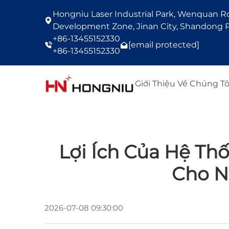
Hongniu Laser Industrial Park, Wenquan Roa
Development Zone, Jinan City, Shandong P
+86-13455152330
[email protected]
+86-13455152330
Giới Thiệu Về Chúng Tô
Lợi Ích Của Hệ Th
Cho N
2026-07-08 09:30:00