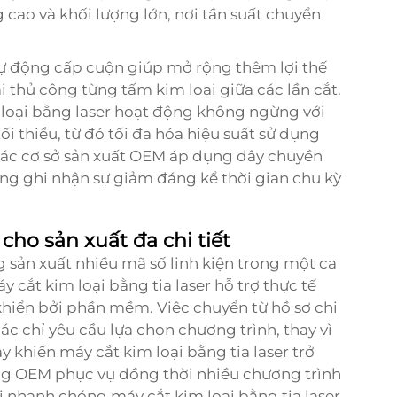
cao và khối lượng lớn, nơi tần suất chuyển
tự động cấp cuộn giúp mở rộng thêm lợi thế
i thủ công từng tấm kim loại giữa các lần cắt.
m loại bằng laser hoạt động không ngừng với
 thiểu, từ đó tối đa hóa hiệu suất sử dụng
 Các cơ sở sản xuất OEM áp dụng dây chuyền
ng ghi nhận sự giảm đáng kể thời gian chu kỳ
ho sản xuất đa chi tiết
g sản xuất nhiều mã số linh kiện trong một ca
 cắt kim loại bằng tia laser hỗ trợ thực tế
khiển bởi phần mềm. Việc chuyển từ hồ sơ chi
hác chỉ yêu cầu lựa chọn chương trình, thay vì
ày khiến máy cắt kim loại bằng tia laser trở
ng OEM phục vụ đồng thời nhiều chương trình
 nhanh chóng máy cắt kim loại bằng tia laser