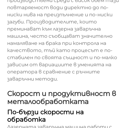
производствени среди с висок обем тази
повтаряемост води директно до по-
ниски нива на преизпълнение и по-ниски
загуби. Производителите, които
преминават към лазерна заваръчна
машина, често съобщават значително
намаляване на брака при контрола на
качеството, тъй като процесът е по-
стабилен по своята същност и по-малко
зависим от вариациите в уменията на
оператора в сравнение с ръчните
заваръчни методи.
Скорост и продуктивност в
металообработката
По-бързи скорости на
обработка
Лазерната заваръчна машина работи с