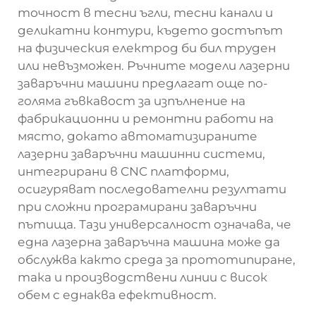
точност в тесни ъгли, тесни канали и
деликатни контури, където достъпът
на физическия електрод би бил труден
или невъзможен. Ръчните модели лазерни
заваръчни машини предлагат още по-
голяма гъвкавост за изпълнение на
фабрикационни и ремонтни работи на
място, докато автоматизираните
лазерни заваръчни машинни системи,
интегрирани в CNC платформи,
осигуряват последователни резултати
при сложни програмирани заваръчни
пътища. Тази универсалност означава, че
една лазерна заваръчна машина може да
обслужва както среда за прототипиране,
така и производствени линии с висок
обем с еднаква ефективност.