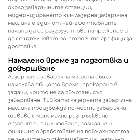
около заваръчните станции,
модернизирането към лазерна заваръчна
машина е един от най-ефективните
начини да се разгрузи това напрежение и
да се изпълняват по-строгите графици за
доставка.
Намалено време за подготвка и
довършване
Лазерната заваръчна машина също
намалява общото време, прекарано в
задачи, които не са свързани със
заваряване. Тъй като лазерната заваръчна
машина произвежда по-чисти заваръчни
шевове с минимално разпръскване,
етапите на шлифоване, полиране и
финишно обработване на повърхността
се значително съкращават или напълно