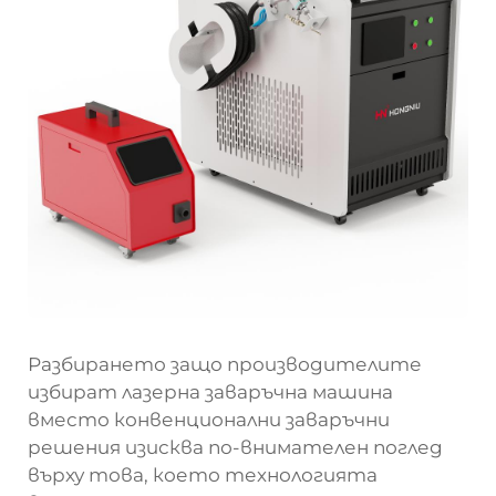
Разбирането защо производителите
избират
лазерна заваръчна машина
вместо конвенционални заваръчни
решения изисква по-внимателен поглед
върху това, което технологията