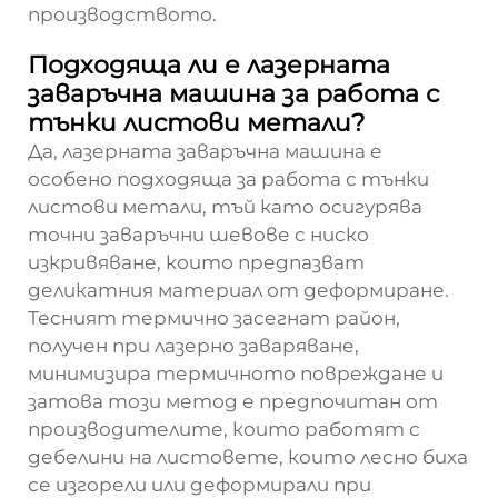
производството.
Подходяща ли е лазерната
заваръчна машина за работа с
тънки листови метали?
Да, лазерната заваръчна машина е
особено подходяща за работа с тънки
листови метали, тъй като осигурява
точни заваръчни шевове с ниско
изкривяване, които предпазват
деликатния материал от деформиране.
Тесният термично засегнат район,
получен при лазерно заваряване,
минимизира термичното повреждане и
затова този метод е предпочитан от
производителите, които работят с
дебелини на листовете, които лесно биха
се изгорели или деформирали при