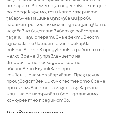
отпадат. Времето за подготвяне също е
по-предсказуемо, тъй като лазерната
заваръчна машина използва цифрови
параметри, които могат да се запазват и
незабавно възстановяват за повторни
задачи. Тази оперативна ефективност
означава, че вашият екип прекарва
повече време в продуктивна работа и по-
малко време в управлението на
вторичните последици, които
обикновено възникват при
конвенционално заваряване. През целия
производствен цикъл спестеното време
при използването на лазерна заваръчна
машина се натрупва и води до значимо
конкурентно предимство.