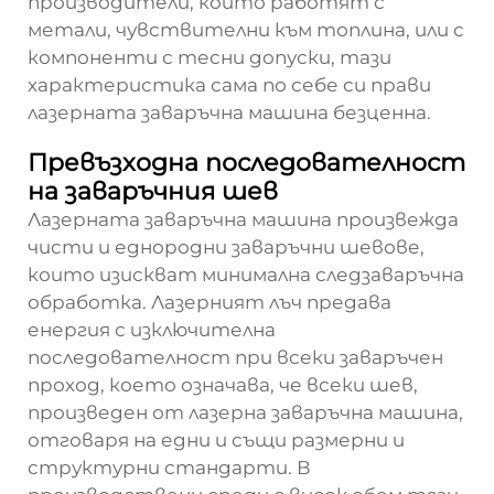
производители, които работят с
метали, чувствителни към топлина, или с
компоненти с тесни допуски, тази
характеристика сама по себе си прави
лазерната заваръчна машина безценна.
Превъзходна последователност
на заваръчния шев
Лазерната заваръчна машина произвежда
чисти и еднородни заваръчни шевове,
които изискват минимална следзаваръчна
обработка. Лазерният лъч предава
енергия с изключителна
последователност при всеки заваръчен
проход, което означава, че всеки шев,
произведен от лазерна заваръчна машина,
отговаря на едни и същи размерни и
структурни стандарти. В