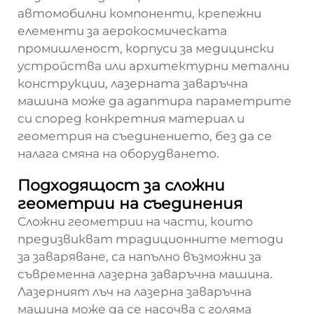
автомобилни компоненти, крепежни
елементи за аерокосмическата
промишленост, корпуси за медицински
устройства или архитектурни метални
конструкции, лазерната заваръчна
машина може да адаптира параметрите
си според конкретния материал и
геометрия на съединението, без да се
налага смяна на оборудването.
Подходящост за сложни
геометрии на съединения
Сложни геометрии на части, които
предизвикват традиционните методи
за заваряване, са напълно възможни за
съвременна лазерна заваръчна машина.
Лазерният лъч на лазерна заваръчна
машина може да се насочва с голяма