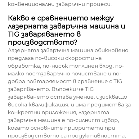
конвенционални заваръчни процеси.
Какво е сравнението между
лазерната заваръчна машина и
TIG заваряването в
производството?
Лазерната заваръчна машина обикновено
предлага по-високи скорости на
обработка, по-нисък топлинен вход, по-
малко постзаваръчно почистване и по-
добра повтаряемост в сравнение с TIG
заваряването. Въпреки че TIG
заваряването остава умение, изискващо
висока квалификация, и има предимства за
конкретни приложения, лазерната
заваръчна машина е по-силният избор,
когато основните приоритети при
производството са продуктивността,