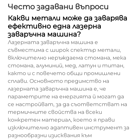
Често задавани въпроси
Какви метали може да заварява
ефективно една лазерна
заваръчна машина?
Лазерната заваръчна машина е
съвместима с широк спектър метали,
включително неръждаема стомана, мека
стомана, алуминий, мед, латун и титан,
както и с повечето общи промишлени
сплави. Основното предимство на
лазерната заваръчна машина е, че
параметрите на енергията й могат да
се настройват, за да съответстват на
термичните свойства на всеки
конкретен материал, което я прави
изключително адаптивен инструмент за
разнообразни изисквания към