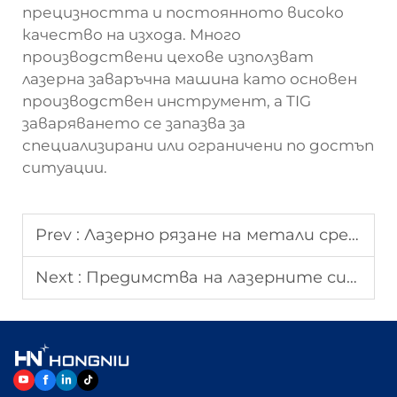
прецизността и постоянното високо
качество на изхода. Много
производствени цехове използват
лазерна заваръчна машина като основен
производствен инструмент, а TIG
заваряването се запазва за
специализирани или ограничени по достъп
ситуации.
Prev :
Лазерно рязане на метали срещу механични технологии за рязане
Next :
Предимства на лазерните системи за рязане на метали за производството на оригинално оборудване (OEM)