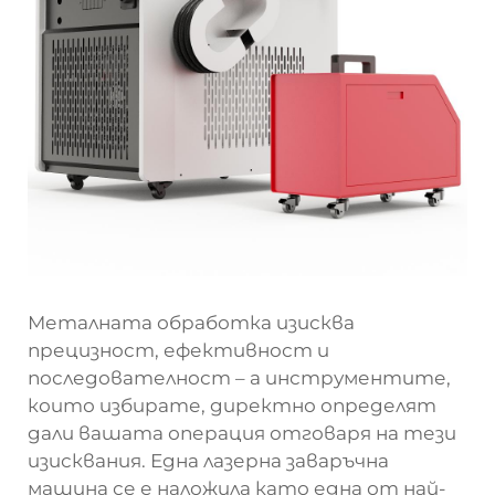
Металната обработка изисква
прецизност, ефективност и
последователност – а инструментите,
които избирате, директно определят
дали вашата операция отговаря на тези
изисквания. Една
лазерна заваръчна
машина
се е наложила като една от най-