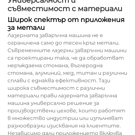
Универсалност и
съвместимост с материали
Широк спектър от приложения
за метали
Лазерната заваръчна машина не е
ограничена само до тесен кръг метали.
Съвременните лазерни заваръчни машини
са проектирани така, че да обработват
неръждаема стомана, въглеродна
стомана, алуминий, мед, титан и различни
сплави с еднаква ефективност. Тази
широка съвместимост с различни
материали прави лазерната заваръчна
машина универсално решение за
производствени цехове, които работят
в множество индустрии или изпълняват
разнообразни изисквания на клиентите.
Независимо дали приложението включва