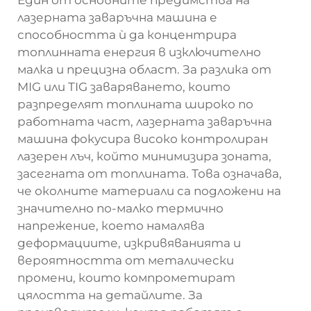
Един от основните предимства на
лазерната заваръчна машина е
способността ѝ да концентрира
топлинната енергия в изключително
малка и прецизна област. За разлика от
MIG или TIG заваряването, които
разпределят топлината широко по
работната част, лазерната заваръчна
машина фокусира високо контролиран
лазерен лъч, който минимизира зоната,
засегната от топлината. Това означава,
че околните материали са подложени на
значително по-малко термично
напрежение, което намалява
деформациите, изкривяванията и
вероятността от металически
промени, които компрометират
цялостта на детайлите. За