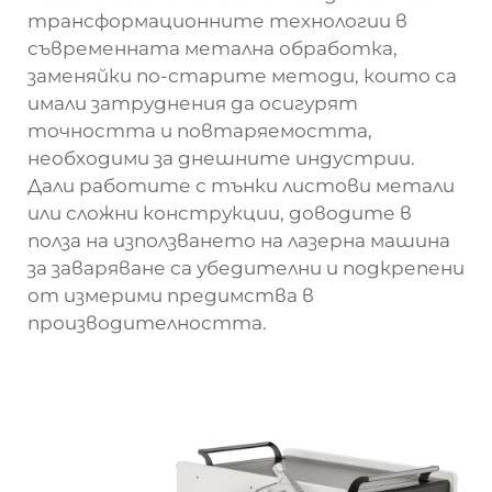
трансформационните технологии в
съвременната метална обработка,
заменяйки по-старите методи, които са
имали затруднения да осигурят
точността и повтаряемостта,
необходими за днешните индустрии.
Дали работите с тънки листови метали
или сложни конструкции, доводите в
полза на използването на лазерна машина
за заваряване са убедителни и подкрепени
от измерими предимства в
производителността.