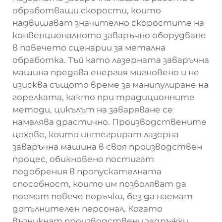
обработващи скорости, които
надвишават значително скоростите на
конвенционалното заваръчно оборудване
в повечето сценарии за метална
обработка. Тъй като лазерната заваръчна
машина предава енергия мигновено и не
изисква същото време за манипулиране на
горелката, както при традиционните
методи, цикълът на заваряване се
намалява драстично. Производствените
цехове, които интегрират лазерна
заваръчна машина в своя производствен
процес, обикновено постигат
подобрения в пропускателната
способност, които им позволяват да
поемат повече поръчки, без да наемат
допълнителен персонал. Когато
възникнат производствени задръжки