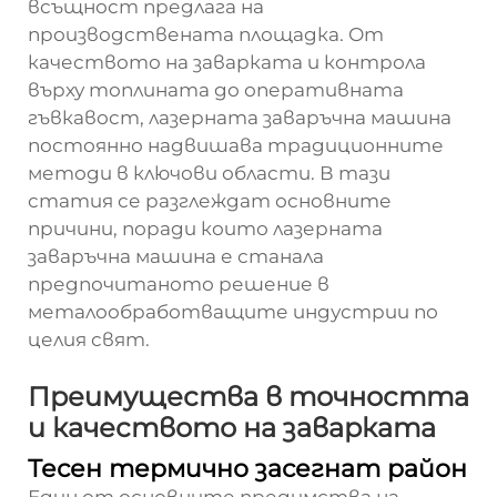
всъщност предлага на
производствената площадка. От
качеството на заварката и контрола
върху топлината до оперативната
гъвкавост, лазерната заваръчна машина
постоянно надвишава традиционните
методи в ключови области. В тази
статия се разглеждат основните
причини, поради които лазерната
заваръчна машина е станала
предпочитаното решение в
металообработващите индустрии по
целия свят.
Преимущества в точността
и качеството на заварката
Тесен термично засегнат район