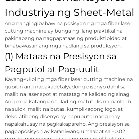
Industriya ng Sheet-Metal
Ang nangingibabaw na posisyon ng mga fiber laser
cutting machine ay bunga ng ilang praktikal na
pakinabang na nagpapataas ng produktibidad at
binabawasan ang mga hadlang sa produksyon.
(1) Mataas na Presisyon sa
Pagputol at Pag-uulit
Kayang-ukol ng mga fiber laser cutting machine na
gupitin ang napakadetalyadong disenyo dahil sa
maliit na laser spot at matatag na kalidad ng sinag.
Ang mga katangian tulad ng matutulis na panloob
na sulok, maliit na butas, kumplikadong logo, at
dekoratibong disenyo ay napuputol nang may
napakahusay na pagkakapareho. Ang presisyon sa
pagpoposisyon ay karaniwang umaabot sa ±0.02
mm, na nagagarantiya na ang mga paulit-ulit na