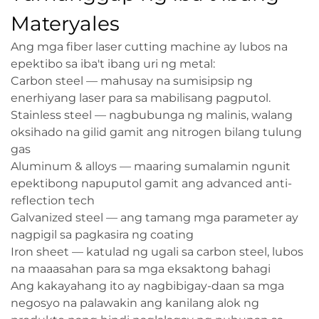
Materyales
Ang mga fiber laser cutting machine ay lubos na
epektibo sa iba't ibang uri ng metal:
Carbon steel — mahusay na sumisipsip ng
enerhiyang laser para sa mabilisang pagputol.
Stainless steel — nagbubunga ng malinis, walang
oksihado na gilid gamit ang nitrogen bilang tulung
gas
Aluminum & alloys — maaring sumalamin ngunit
epektibong napuputol gamit ang advanced anti-
reflection tech
Galvanized steel — ang tamang mga parameter ay
nagpigil sa pagkasira ng coating
Iron sheet — katulad ng ugali sa carbon steel, lubos
na maaasahan para sa mga eksaktong bahagi
Ang kakayahang ito ay nagbibigay-daan sa mga
negosyo na palawakin ang kanilang alok ng