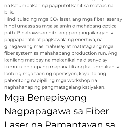
na katumpakan ng pagputol kahit sa mataas na
bilis.
Hindi tulad ng mga CO₂ laser, ang mga fiber laser ay
hindi umaasa sa mga salamin o mahabang optical
path. Binabawasan nito ang pangangailangan sa
pagpapanatili at pagkawala ng enerhiya, na
ginagawang mas mahusay at matatag ang mga
fiber system sa mahahabang production run. Ang
kanilang matibay na mekanikal na disenyo ay
tumutulong upang mapanatili ang katumpakan sa
loob ng mga taon ng operasyon, kaya ito ang
paboritong napipili ng mga workshop na
naghahanap ng pangmatagalang katiyakan.
Mga Benepisyong
Nagpapagawa sa Fiber
Laser na Pamantayan sa