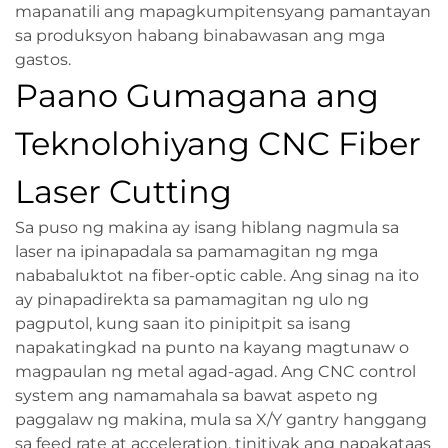
mapanatili ang mapagkumpitensyang pamantayan
sa produksyon habang binabawasan ang mga
gastos.
Paano Gumagana ang
Teknolohiyang CNC Fiber
Laser Cutting
Sa puso ng makina ay isang hiblang nagmula sa
laser na ipinapadala sa pamamagitan ng mga
nababaluktot na fiber-optic cable. Ang sinag na ito
ay pinapadirekta sa pamamagitan ng ulo ng
pagputol, kung saan ito pinipitpit sa isang
napakatingkad na punto na kayang magtunaw o
magpaulan ng metal agad-agad. Ang CNC control
system ang namamahala sa bawat aspeto ng
paggalaw ng makina, mula sa X/Y gantry hanggang
sa feed rate at acceleration, tinitiyak ang napakataas