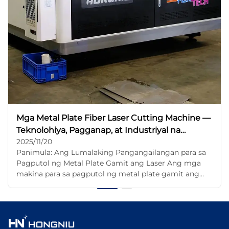
Mga Metal Plate Fiber Laser Cutting Machine —
Teknolohiya, Pagganap, at Industriyal na
2025/11/20
Aplikasyon
Panimula: Ang Lumalaking Pangangailangan para sa
Pagputol ng Metal Plate Gamit ang Laser Ang mga
makina para sa pagputol ng metal plate gamit ang
fiber laser ay naging mahalaga na sa kasalukuyang
industriya ng pagmamanupaktura. Habang papalapit
ang mga industriya sa mas mataas na presisyon, mas
mabilis na produksyon, at red...