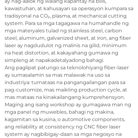
ay nag-aalok ng walang kapantay na bilis,
kawastuhan, at kahusayan sa operasyon kumpara sa
tradisyonal na CO₂, plasma, at mechanical cutting
system. Para sa mga tagagawa na humahandle ng
mga materyales tulad ng stainless steel, carbon
steel, aluminum, galvanized sheet, at iron, ang fiber
laser ay nagdudulot ng malinis na gilid, minimum
na heat distortion, at kakayahang gumawa ng
simpleng at napakadetalyadong bahagi.
Ang paglipat patungo sa teknolohiyang fiber-laser
ay sumasalamin sa mas malawak na uso sa
industriya: tumataas na pangangailangan para sa
pag-customize, mas maikling production cycle, at
mas mataas na kinakailangang kumprehensyon.
Maging ang isang workshop ay gumagawa man ng
mga panel ng muwebles, bahagi ng makina,
kagamitan sa kusina, o automotive components,
ang reliability at consistency ng CNC fiber laser
system ay nagbibigay-daan sa mga negosyo na