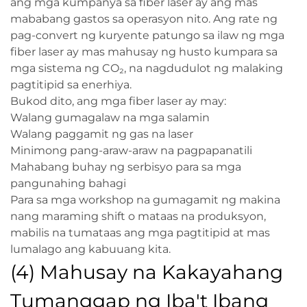
ang mga kumpanya sa fiber laser ay ang mas
mababang gastos sa operasyon nito. Ang rate ng
pag-convert ng kuryente patungo sa ilaw ng mga
fiber laser ay mas mahusay ng husto kumpara sa
mga sistema ng CO₂, na nagdudulot ng malaking
pagtitipid sa enerhiya.
Bukod dito, ang mga fiber laser ay may:
Walang gumagalaw na mga salamin
Walang paggamit ng gas na laser
Minimong pang-araw-araw na pagpapanatili
Mahabang buhay ng serbisyo para sa mga
pangunahing bahagi
Para sa mga workshop na gumagamit ng makina
nang maraming shift o mataas na produksyon,
mabilis na tumataas ang mga pagtitipid at mas
lumalago ang kabuuang kita.
(4) Mahusay na Kakayahang
Tumanggap ng Iba't Ibang