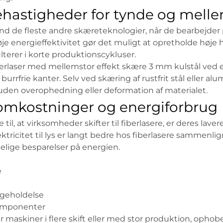
ehastigheder for tynde og melle
end de fleste andre skæreteknologier, når de bearbejde
 energieffektivitet gør det muligt at opretholde høje 
ulterer i korte produktionscykluser.
erlaser med mellemstor effekt skære 3 mm kulstål ved 
urrfrie kanter. Selv ved skæring af rustfrit stål eller a
e uden overophedning eller deformation af materialet.
tsomkostninger og energiforbrug
 til, at virksomheder skifter til fiberlasere, er deres lave
tricitet til lys er langt bedre hos fiberlasere sammenl
delige besparelser på energien.
e
igeholdelse
komponenter
r maskiner i flere skift eller med stor produktion, ophob