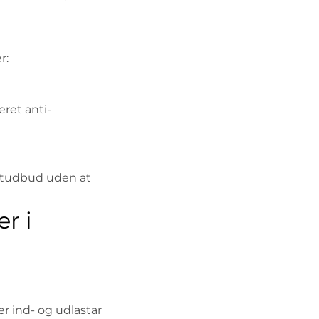
r:
ret anti-
uktudbud uden at
r i
r ind- og udlastar