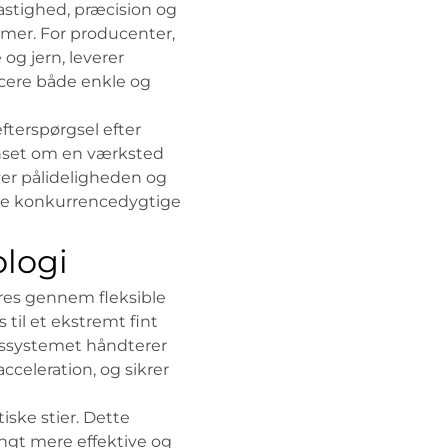
hastighed, præcision og
temer. For producenter,
 og jern, leverer
ucere både enkle og
efterspørgsel efter
anset om en værksted
er pålideligheden og
lde konkurrencedygtige
ologi
eres gennem fleksible
til et ekstremt fint
ingssystemet håndterer
cceleration, og sikrer
iske stier. Dette
angt mere effektive og