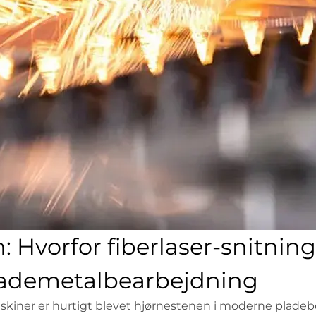
: Hvorfor fiberlaser-snitni
ademetalbearbejdning
kiner er hurtigt blevet hjørnestenen i moderne pladeb