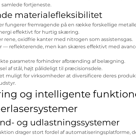
 samlede fortjeneste.
de materialefleksibilitet
r fungerer fremragende på en række forskellige metalle
ergi effektivt for hurtig skæring.
er rene, oxidfrie kanter med nitrogen som assistensgas.
 — reflekterende, men kan skæres effektivt med avance
rekte parametre forhindrer afbrænding af belægning.
l af stål, højt pålideligt til præcisionsdele.
det muligt for virksomheder at diversificere deres prod
udstyr.
ng og intelligente funktione
erlasersystemer
ind- og udlastningssystemer
tion drager stort fordel af automatiseringsplatforme, de