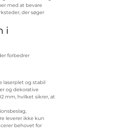
per med at bevare
rksteder, der søger
 i
der forbedrer
 laserplet og stabil
oer og dekorative
 mm, hvilket sikrer, at
tionsbeslag,
e leverer ikke kun
ucerer behovet for