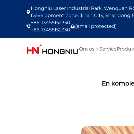
Hongniu Laser Industrial Park, Wenquan Roa
Development Zone, Jinan City, Shandong P
+86-13455152330
[email protected]
+86-13455152330
Om os
Service
Produk
En komplet