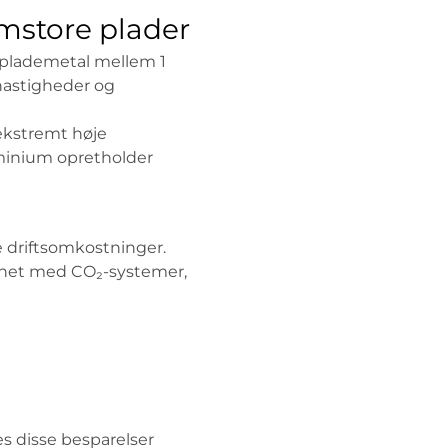
mstore plader
r plademetal mellem 1
hastigheder og
ekstremt høje
luminium opretholder
re driftsomkostninger.
ignet med CO₂-systemer,
es disse besparelser