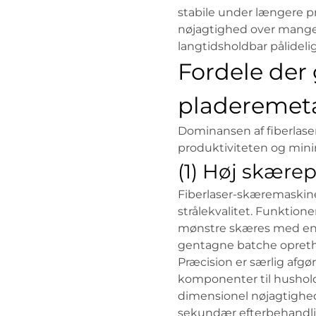
stabile under længere p
nøjagtighed over mange å
langtidsholdbar pålideli
Fordele der 
pladeremeta
Dominansen af fiberlaser
produktiviteten og min
(1) Høj skære
Fiberlaser-skæremaskiner
strålekvalitet. Funktion
mønstre skæres med enes
gentagne batche opretho
Præcision er særlig afgø
komponenter til hushold
dimensionel nøjagtighed,
sekundær efterbehandli