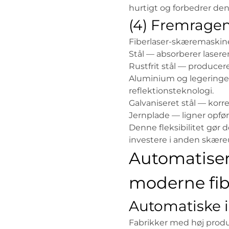
hurtigt og forbedrer den
(4) Fremragen
Fiberlaser-skæremaskine
Stål — absorberer laseren
Rustfrit stål — producer
Aluminium og legeringer
reflektionsteknologi.
Galvaniseret stål — kor
Jernplade — ligner opførse
Denne fleksibilitet gør 
investere i anden skære
Automatiseri
moderne fib
Automatiske 
Fabrikker med høj produk