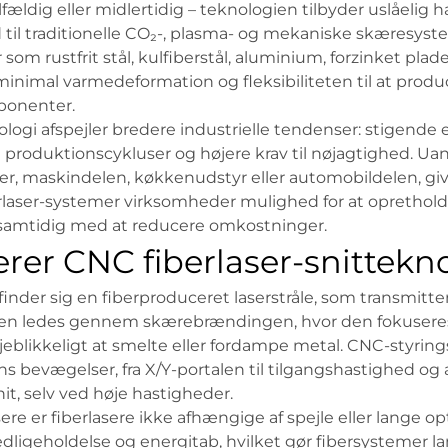
fældig eller midlertidig – teknologien tilbyder uslåelig 
old til traditionelle CO₂-, plasma- og mekaniske skæresys
som rustfrit stål, kulfiberstål, aluminium, forzinket plade
 minimal varmedeformation og fleksibiliteten til at prod
ponenter.
knologi afspejler bredere industrielle tendenser: stigende 
 produktionscykluser og højere krav til nøjagtighed. U
r, maskindelen, køkkenudstyr eller automobildelen, giv
rlaser-systemer virksomheder mulighed for at opretho
samtidig med at reducere omkostninger.
rer CNC fiberlaser-snittekn
inder sig en fiberproduceret laserstråle, som transmitt
rålen ledes gennem skærebrændingen, hvor den fokuseres 
l øjeblikkeligt at smelte eller fordampe metal. CNC-styr
s bevægelser, fra X/Y-portalen til tilgangshastighed og a
it, selv ved høje hastigheder.
re er fiberlasere ikke afhængige af spejle eller lange opt
dligeholdelse og energitab, hvilket gør fibersystemer l