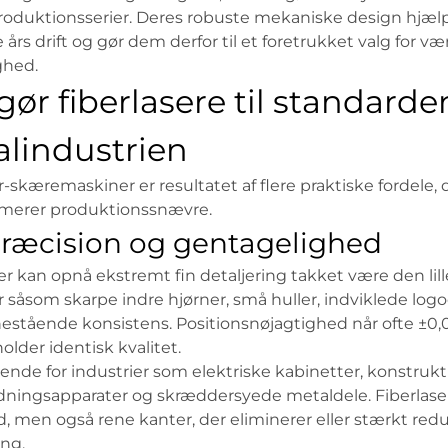
roduktionsserier. Deres robuste mekaniske design hjæl
rs drift og gør dem derfor til et foretrukket valg for væ
ghed.
gør fiberlasere til standarden
lindustrien
-skæremaskiner er resultatet af flere praktiske fordele, 
imerer produktionssnævre.
præcision og gentagelighed
 kan opnå ekstremt fin detaljering takket være den lille
er såsom skarpe indre hjørner, små huller, indviklede log
tående konsistens. Positionsnøjagtighed når ofte ±0,02
lder identisk kvalitet.
rende for industrier som elektriske kabinetter, konstruk
ningsapparater og skræddersyede metaldele. Fiberlaser
 men også rene kanter, der eliminerer eller stærkt red
ng.