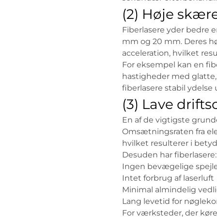
(2) Høje skær
Fiberlasere yder bedre 
mm og 20 mm. Deres høje
acceleration, hvilket res
For eksempel kan en fib
hastigheder med glatte, b
fiberlasere stabil ydels
(3) Lave drif
En af de vigtigste grunde
Omsætningsraten fra elek
hvilket resulterer i bety
Desuden har fiberlasere:
Ingen bevægelige spejl
Intet forbrug af laserluft
Minimal almindelig vedl
Lang levetid for nøgle
For værksteder, der køre