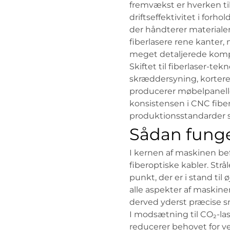
fremvækst er hverken til
driftseffektivitet i forh
der håndterer materialer 
fiberlasere rene kanter,
meget detaljerede kom
Skiftet til fiberlaser-te
skræddersyning, kortere
producerer møbelpanelle
konsistensen i CNC fibe
produktionsstandarder 
Sådan funge
I kernen af maskinen bef
fiberoptiske kabler. St
punkt, der er i stand ti
alle aspekter af maskinen
derved yderst præcise sn
I modsætning til CO₂-lase
reducerer behovet for ve