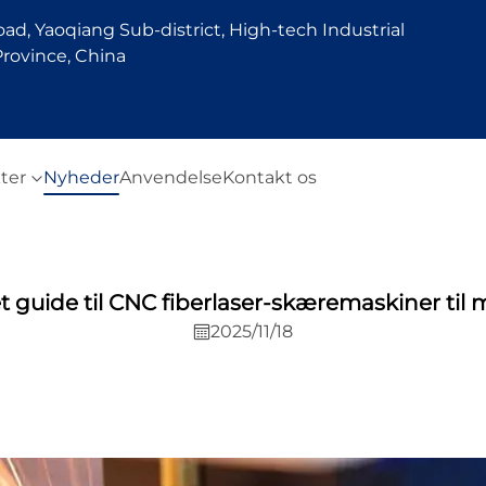
d, Yaoqiang Sub-district, High-tech Industrial
rovince, China
ter
Nyheder
Anvendelse
Kontakt os
 guide til CNC fiberlaser-skæremaskiner til 
2025/11/18