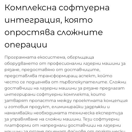
Комплексна софтуерна
интеграция, която
опростява сложните
операции
Програмната екосистема, обгръщаща
оборудването от професионални лазерни машини за
рязане, предоставяно от доставчиците,
представлява трансформиращ аспект, който
често се подценява от първопокупателите. Сложни
доставчици на лазерни машини за рязане предлагат
интегрирани софтуерни комплекта, които
затварят пропастта между проектната концепция
и готовия продукт, елиминирайки задръжки и
намалявайки необходимата техническа експертиза
за управляване на сложни машини. Тези софтуерни
платформи от напреднали доставчици на лазерни
машини за рязане приемат файлове от практически