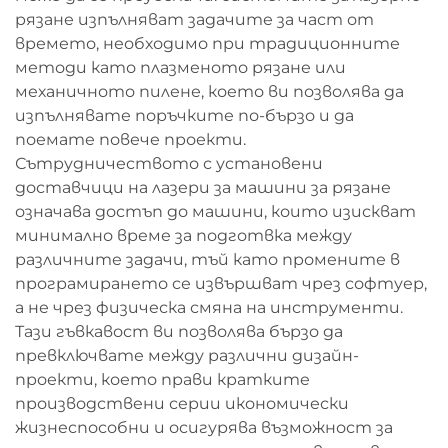
рязане изпълняват задачите за част от
времето, необходимо при традиционните
методи като плазменото рязане или
механичното пилене, което ви позволява да
изпълнявате поръчките по-бързо и да
поемате повече проекти.
Сътрудничеството с установени
доставчици на лазери за машини за рязане
означава достъп до машини, които изискват
минимално време за подготвка между
различните задачи, тъй като промените в
програмирането се извършват чрез софтуер,
а не чрез физическа смяна на инструменти.
Тази гъвкавост ви позволява бързо да
превключвате между различни дизайн-
проекти, което прави кратките
производствени серии икономически
жизнеспособни и осигурява възможност за