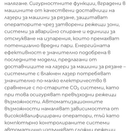
налягане. Сигурностните функции, вградени в
машините от качествени доставчици на
лазери за машини за рязане, защитават
операторите чрез затворени режещи зони,
системи за аварийно спиране и единици за
отсмукване на изпарения, които премахват
потенциално вредни пари. Енергийната
ефективност е значително подобрена в
последните модели, предлагани от
доставчиците на лазери за машини за рязане –
системите с влакнен лазер потребяват
значително по-малко електричество в
сравнение с по-старите CO₂ системи, като
при това осигуряват превъзходни режещи
възможности. Автоматизационните
възможности намаляват зависимостта от
висококвалифицирани оператори, тъй като
компютърно контролираните системи
автоматично изпълняват сложни режещи