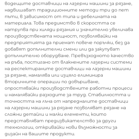
водещите доставчици на лазерни машини за рязане,
надвишават традиционните методи три до пет
пъти, в зависимост от типа и дебелината на
материала. Това предимство в скоростта се
натрупва при хиляди рязания и значително увеличава
производствената мощност, позволявайки на
предприятията да приемат повече поръчки, без да
добавят допълнителни смени или да закупуват
допълнително оборудване. Превъзходното качество
на ръба, постигано от влакнените лазерни системи
на респектираните доставчици на лазерни машини
за рязане, намалява или изцяло елиминира
вторичните операции по довършване,
опростявайки производствените работни процеси
и намалявайки разходите за труд. Стабилността и
точността на лъча от напредналите доставчици
на лазерни машини за рязане позволяват рязане на
сложни детайли и малки елементи, които
представляват предизвикателство за други
технологии, откривайки нови възможности за
дизайн на вашите продукти.