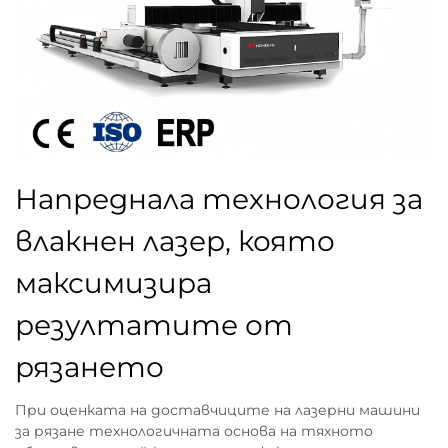
Напреднала технология за
влакнен лазер, която
максимизира
резултатите от
рязането
При оценката на доставчиците на лазерни машини
за рязане технологичната основа на тяхното