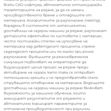
всеки CAD-софтуер, автоматично оптимизирайки
траекториите на рязане, за да се намали
производственото време и отпадъците от
материала. Алгоритмите за разполагане (nesting),
вградени в системите от интелигентни
доставчици на лазерни машини за рязане, разполагат
детайлите ефективно по листовете с материал,
често постигайки степен на използване на
материала над деветдесет процента, спрямо
седемдесет процента или по-малко при ръчно
разполагане. Функциите за реалновременна
симулация позволяват на операторите да
визуализират целия процес на рязане преди
активиране на лазера, като така се откриват
потенциални грешки и се предотвратява скъпо
струващото отхвърляне на материала. Водещите
доставчици на лазерни машини за рязане включват
възможности за машинно обучение, които
анализират резултатите от рязането и
автоматично коригират параметрите за
оптимална производителност при различни