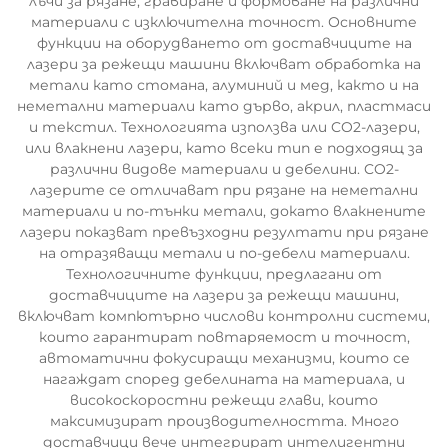
лъчи за рязане, гравиране и формоване на различни
материали с изключителна точност. Основните
функции на оборудването от доставчиците на
лазери за режещи машини включват обработка на
метали като стомана, алуминий и мед, както и на
неметални материали като дърво, акрил, пластмаси
и текстил. Технологията използва или CO2-лазери,
или влакнени лазери, като всеки тип е подходящ за
различни видове материали и дебелини. CO2-
лазерите се отличават при рязане на неметални
материали и по-тънки метали, докато влакнените
лазери показват превъзходни резултати при рязане
на отразяващи метали и по-дебели материали.
Технологичните функции, предлагани от
доставчиците на лазери за режещи машини,
включват компютърно числови контролни системи,
които гарантират повтаряемост и точност,
автоматични фокусиращи механизми, които се
нагаждат според дебелината на материала, и
високоскоростни режещи глави, които
максимизират производителността. Много
доставчици вече интегрират интелигентни