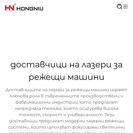
доставчици на лазери за
режещи машини
Доставчиците на лазери за режещи машини играят
ключова роля в съвременните производствени и
фабрикационни индустрии, като предлагат
напреднала техника, която осигурява висока
точност, скорост и универсалност. Тези
доставчици предлагат модерни лазерни режещи
системи, които използват фокусирани светлинни