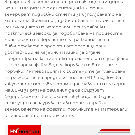
вградени в системите от доставчици на лазерни
машини за рязане с ориентация към данни,
генерират подробни отчети за използването на
машината, времето за завършване на поръчките и
консумацията на материали, осигурявайки
практически насоки за подобряване на процесите.
Контролът на версиите и управлението на
библиотеката с проекти от организирани
доставчици на лазерни машини за рязане
предотвратяват грешки, причинени от използване
на остарели файлове, и ускоряват повторните
поръчки. Интеграцията с системите за планиране
на ресурсите на предприятието (ERP) позволява
закупените от съвместими доставчици на лазерни
машини за рязане решения да се свързват
безпроблемно с вече съществуващото бизнес
софтуерно осигуряване, автоматизирайки
генерирането на оферти, поръчките на материали
и планирането на поръчките.