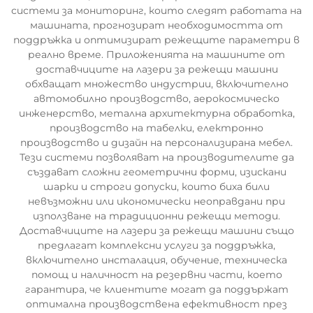
системи за мониторинг, които следят работата на
машината, прогнозират необходимостта от
поддръжка и оптимизират режещите параметри в
реално време. Приложенията на машините от
доставчиците на лазери за режещи машини
обхващат множество индустрии, включително
автомобилно производство, аерокосмическо
инженерство, метална архитектурна обработка,
производство на табелки, електронно
производство и дизайн на персонализирана мебел.
Тези системи позволяват на производителите да
създават сложни геометрични форми, изискани
шарки и строги допуски, които биха били
невъзможни или икономически неоправдани при
използване на традиционни режещи методи.
Доставчиците на лазери за режещи машини също
предлагат комплексни услуги за поддръжка,
включително инсталация, обучение, техническа
помощ и наличност на резервни части, което
гарантира, че клиентите могат да поддържат
оптимална производствена ефективност през