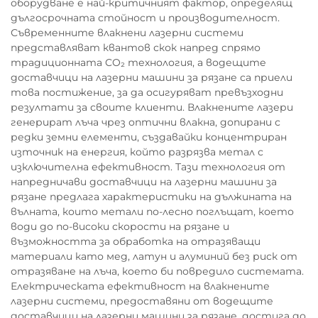
оборудване е най-критичният фактор, определящ
дългосрочната стойност и производителност.
Съвременните влакнени лазерни системи
представляват квантов скок напред спрямо
традиционната CO₂ технология, а водещите
доставчици на лазерни машини за рязане са приели
това постижение, за да осигуряват превъзходни
резултати за своите клиенти. Влакнените лазери
генерират лъча чрез оптични влакна, допирани с
редки земни елементи, създавайки концентриран
източник на енергия, който разрязва метал с
изключителна ефективност. Тази технология от
напредничави доставчици на лазерни машини за
рязане предлага характеристики на дължината на
вълната, които метали по-лесно поглъщат, което
води до по-високи скорости на рязане и
възможността за обработка на отразяващи
материали като мед, латун и алуминий без риск от
отразяване на лъча, което би повредило системата.
Електрическата ефективност на влакнените
лазерни системи, предоставяни от водещите
доставчици на лазерни машини за рязане, достига до