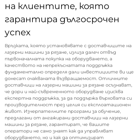
на клиентите, която
гарантира дългосрочен
успех
Връзката, която установявате с доставчиците на
лазерни машини за рязане, излиза далеч отвъд
първоначалната покупка на оборудването, а
качеството на непрекъснатата поддръжка
фундаментално определя дали инвестициите ви ще
донесат очакваната възвращаемост. Отличните
доставчици на лазерни машини за рязане осъзнават,
че дори и най-съвременното оборудване изисква
експертна поддръжка, за да поддържа върховата си
производителност през целия си експлоатационен
живот. Изчерпателните програми за обучение,
предлагани от ангажирани доставчици на лазерни
машини за рязане, гарантират, че вашите
оператори не само знаят как да управляват
оборудването, но и как да оптимизират