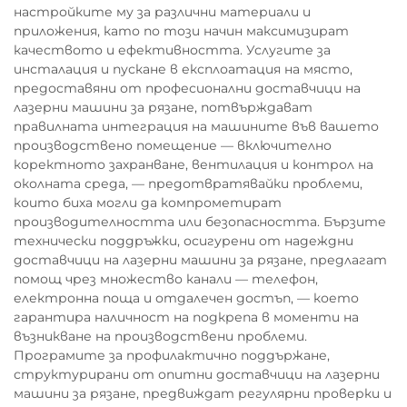
настройките му за различни материали и
приложения, като по този начин максимизират
качеството и ефективността. Услугите за
инсталация и пускане в експлоатация на място,
предоставяни от професионални доставчици на
лазерни машини за рязане, потвърждават
правилната интеграция на машините във вашето
производствено помещение — включително
коректното захранване, вентилация и контрол на
околната среда, — предотвратявайки проблеми,
които биха могли да компрометират
производителността или безопасността. Бързите
технически поддръжки, осигурени от надеждни
доставчици на лазерни машини за рязане, предлагат
помощ чрез множество канали — телефон,
електронна поща и отдалечен достъп, — което
гарантира наличност на подкрепа в моменти на
възникване на производствени проблеми.
Програмите за профилактично поддържане,
структурирани от опитни доставчици на лазерни
машини за рязане, предвиждат регулярни проверки и