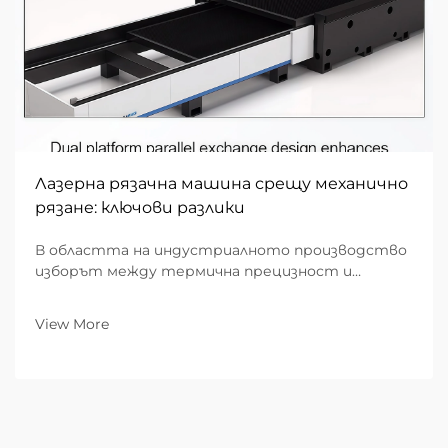
Лазерна рязачна машина срещу механично
рязане: ключови разлики
В областта на индустриалното производство
изборът между термична прецизност и
механична сила определя ефективността,
разходите и качеството на крайния продукт. В
View More
продължение на десетилетия механичното
рязане — използващо физически инструменти
като ножици, перфоратори...