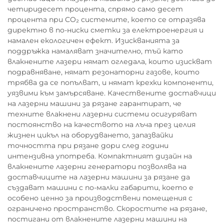
четиридесет процента, спрямо само десет
процента при CO₂ системите, което се отразява
директно в по-ниски сметки за електроенергия и
намален екологичен ефект. Изискванията за
поддръжка намаляват значително, тъй като
влакнените лазери нямат огледала, които изискват
подравняване, нямат резонаторни газове, които
трябва да се попълват, и нямат крехки компоненти,
уязвими към замърсяване. Качествените доставчици
на лазерни машини за рязане гарантират, че
техните влакнени лазерни системи осигуряват
постоянство на качеството на лъча през целия
жизнен цикъл на оборудването, запазвайки
точността при рязане дори след години
интензивна употреба. Компактният дизайн на
влакнените лазерни генератори позволява на
доставчиците на лазерни машини за рязане да
създават машини с по-малки габарити, което е
особено ценно за производствени помещения с
ограничено пространство. Скоростите на рязане,
постигани от влакнените лазерни машини на