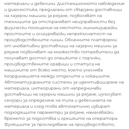
материали и дебелини. Дистанционното наблюдение
и диагностика, предлагани от свързани доставчици
на лазерни машини за рязане, позволяват на
техниците да отстраняват неизправности без
физически посещения на мястото, минимизирайки
простоите и осигурявайки непрекъснатост на
производствените линии. Облачните платформи
от иновативни доставчици на лазерни машини за
рязане позволяват на множество потребители да
получават достъп до опашките с поръчки,
производствените графици и статуса на
машините от всяко място, което улеснява
координацията между отделите и локациите.
Автоматизираните системи за идентифициране на
материала, интегрирани от напредничави
доставчици на лазерни машини за рязане, използват
сензори за определяне на типа и дебелината на
материала и след това автоматично избират
подходящите параметри за рязане, намалявайки
времето за подготвка и грешките на оператора.
Функциите за проследяване на производството,