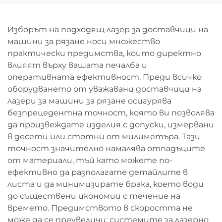
Изборът на подходящ лазер за доставчици на
машини за рязане носи множество
практически предимства, които директно
влияят върху вашата печалба и
оперативната ефективност. Преди всичко
оборудването от уважавани доставчици на
лазери за машини за рязане осигурява
безпрецедентна точност, която ви позволява
да произвеждате изделия с допуски, измервани
в десети или стотни от милиметъра. Тази
точност значително намалява отпадъците
от материали, тъй като можете по-
ефективно да разполагате детайлите в
листа и да минимизирате брака, което води
до съществени икономии с течение на
времето. Предимството в скоростта не
може да се преувеличи: системите за лазерно