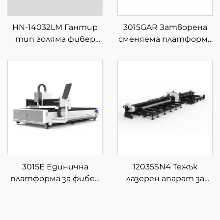
HN-14032LM Гантир
3015GAR Затворена
тип голяма фибер
сменяема платформа
лазерна машина за
за интегрирана
рязане
лазерна рязка на
листове и тръби
3015E Единична
12035SN4 Тежък
платформа за фибер
лазерен апарат за
лазерна рязка
рязане на тръби от
влакно с четири
патрона