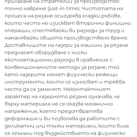
прилагане на стратегии за производство
точно навреме (just-in-time). Чистотата на
процеса на рязане осигурява гладки ръбове,
които често не изискват вторични финишни
операции, спестявайки ви разходи за труд и
намалявайки общото производствено време.
Доставчиците на лазери за машини за рязане
предлагат оборудване с ниски
експлоатационни разходи в сравнение с
конвенционалните методи за рязане, тъй
като лазерите нямат физически режещи
инструменти, които се износват и трябва
често да се заменят. Неконтактният
характер на лазерното рязане означава, че
върху материала не се оказва механично
напрежение, което предотвратява
деформация и ви позволява да работите с
деликатни или тънки материали, които биха
се огънали под въздействието на физическо