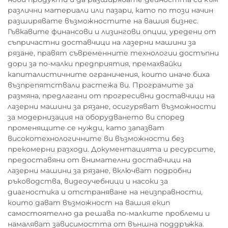
различни материали или пазари, като по този начин
разширявате възможностите на вашия бизнес.
Гъвкавите финансови и лизингови опции, уредени от
съпричастни доставчици на лазерни машини за
рязане, правят съвременните технологии достъпни
дори за по-малки предприятия, премахвайки
капиталистичните ограничения, които иначе биха
възпрепятствали растежа ви. Програмите за
размяна, предлагани от прогресивни доставчици на
лазерни машини за рязане, осигуряват възможности
за модернизация на оборудването ви според
променящите се нужди, като запазват
високотехнологичните ви възможности без
прекомерни разходи. Документацията и ресурсите,
предоставяни от внимателни доставчици на
лазерни машини за рязане, включват подробни
ръководства, видеоучебници и насоки за
диагностика и отстраняване на неизправности,
които дават възможност на вашия екип
самостоятелно да решава по-малките проблеми и
намаляват зависимостта от външна поддръжка.