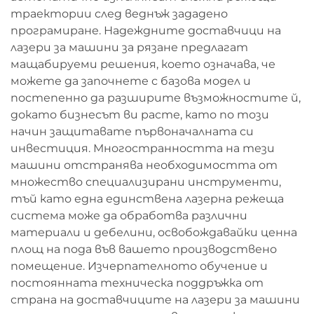
траектории след веднъж зададено
програмиране. Надеждните доставчици на
лазери за машини за рязане предлагат
мащабируеми решения, което означава, че
можете да започнете с базова модел и
постепенно да разширите възможностите й,
докато бизнесът ви расте, като по този
начин защитавате първоначалната си
инвестиция. Многостранността на тези
машини отстранява необходимостта от
множество специализирани инструменти,
тъй като една единствена лазерна режеща
система може да обработва различни
материали и дебелини, освобождавайки ценна
площ на пода във вашето производствено
помещение. Изчерпателното обучение и
постоянната техническа поддръжка от
страна на доставчиците на лазери за машини