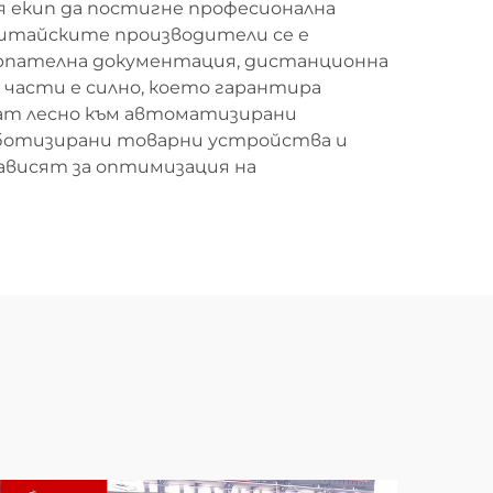
я екип да постигне професионална
китайските производители се е
ерпателна документация, дистанционна
 части е силно, което гарантира
ат лесно към автоматизирани
роботизирани товарни устройства и
ависят за оптимизация на