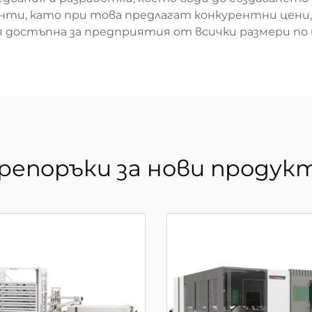
нти, като при това предлагат конкурентни цени,
 достъпна за предприятия от всички размери по 
репоръки за нови продук