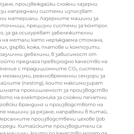
язане, произвеждайки сложни лазерни
Тези напреднали системи използват
чни материали. Лазерните машини за
зточници, прецизни системи за контрол
 за да осигуряват забележителни
а на метали като неръждаема стомана,
л, дърво, кожа, платове и композити.
различни дебелини, в зависимост от
който предлага превъзходно качество на
авнение с традиционните CO₂ системи.
механизми, реалновременни сензори за
айлите (nesting), които максимизират
билната промишленост за производство
вото на електроника за сложни печатни
рговски брандинг и производството на
 машини за рязане, направени в Китай,
версалните производствени цехове (job
 среди. Китайските производители са
 на машини, които по качество могат да