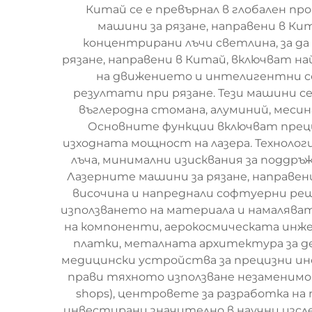
Китай се е превърнал в глобален пр
машини за рязане, направени в Ки
концентрирани лъчи светлина, за д
рязане, направени в Китай, включват 
на движението и интелигентни с
резултати при рязане. Тези машини с
въглеродна стомана, алуминий, месин
Основните функции включват прециз
изходната мощност на лазера. Технолог
лъча, минимални изисквания за поддр
Лазерните машини за рязане, направе
височина и напреднали софтуерни реш
използването на материала и намаляв
на компоненти, аерокосмическата инже
платки, металната архитектура за де
медицински устройства за прецизни ин
прави тяхното използване незаменимо 
shops), центровете за разработка н
инвестирани значително в научни изсле