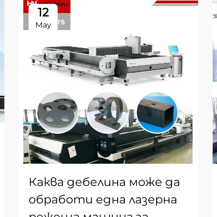
12
May
Каква дебелина може да
обработи една лазерна
режеща машина за