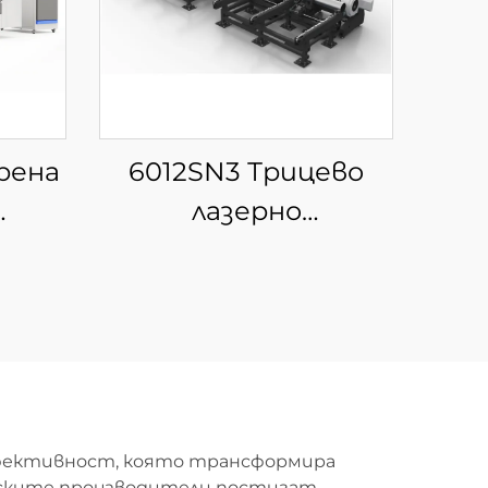
рена
6012SN3 Трицево
лазерно
за
устройство за
а
рязане на тръби
 на
ъби
 ефективност, която трансформира
йските производители постигат