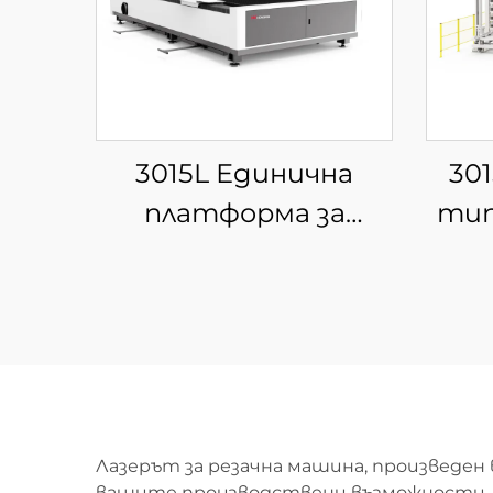
3015L Единична
30
платформа за
тип
фибер лазерна рязка
маш
а
ра
Лазерът за резачна машина, произведе
вашите производствени възможности, 