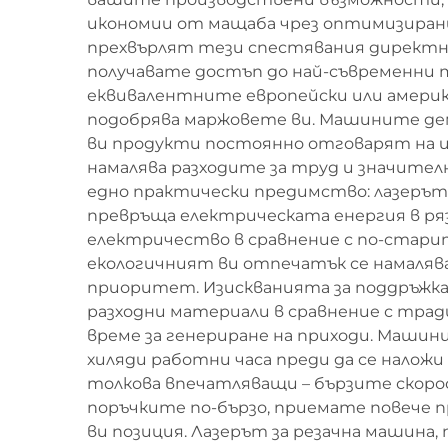
икономии от мащаба чрез оптимизирани
прехвърлят тези спестявания директн
получавате достъп до най-съвременни 
еквивалентните европейски или америк
подобрява маржовете ви. Машините дем
ви продукти постоянно отговарят на и
намалява разходите за труд и значите
едно практически предимство: лазерът з
превръща електрическата енергия в ря
електричество в сравнение с по-стари
екологичният ви отпечатък се намаляв
приоритет. Изискванията за поддръжка
разходни материали в сравнение с трад
време за генериране на приходи. Маши
хиляди работни часа преди да се нало
толкова впечатляващи – бързите скоро
поръчките по-бързо, приемате повече 
ви позиция. Лазерът за резачна машин