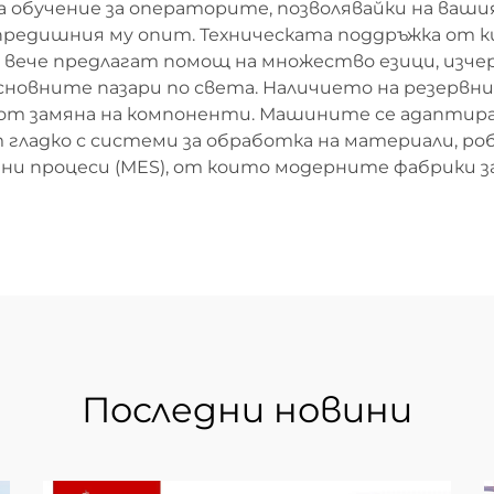
 обучение за операторите, позволявайки на ваши
редишния му опит. Техническата поддръжка от 
и вече предлагат помощ на множество езици, изч
сновните пазари по света. Наличието на резервни
от замяна на компоненти. Машините се адаптир
 гладко с системи за обработка на материали, 
ни процеси (MES), от които модерните фабрики з
Последни новини