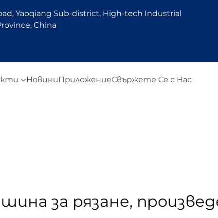
d, Yaoqiang Sub-district, High-tech Industrial
rovince, China
укти
Новини
Приложение
Свържете Се с Нас
ашина за рязане, произве