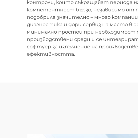
контроли, които съкращават периода на
компетентност бързо, независимо от п
подобрила значително – много компани
диагностика и дори сервиз на място в о
минимално простои при необходимост 
производствени среди и се интегрират
софтуер за изпълнение на производстве
ефективността.