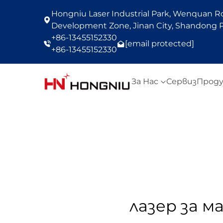
Hongniu Laser Industrial Park, Wenquan Roa
Development Zone, Jinan City, Shandong P
+86-13455152330
[email protected]
+86-13455152330
За Нас
Сервиз
Прод
лазер за м