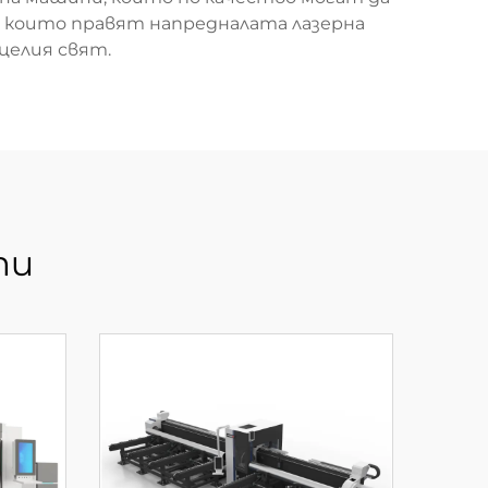
 които правят напредналата лазерна
целия свят.
ти