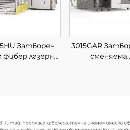
15HU Затворен
3015GAR Затво
 фибер лазерна
сменяема
ина за рязане с
платформа 
втоматично
интегриран
зареждане и
лазерна рязка
зтоварване на
листове и тр
материали
н в Китай, предлага забележителна икономическа
без да оказва натиск върху бюджетите ви. Кита