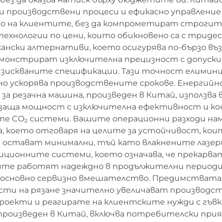
 производствени процеси и ефикасно управление 
о на клиентите, без да компрометират строгите
технологии по цени, които обикновено са с трид
ански алтернативи, което осигурява по-бързо в
онстрират изключителна прецизност с допуски до
зискваните спецификации. Тази точност елимини
лно ускорява производствените срокове. Енерги
а резачна машина, произведен в Китай, използва 
заща мощност с изключителна ефективност и конс
те CO₂ системи. Вашите операционни разходи на
а, което отговаря на целите за устойчивост, ко
 остават минимални, тъй като влакнените лазер
иционните системи, което означава, че прекарват
ните работят надеждно в продължителни периоди
жи основно сервизно вмешателство. Предимстват
сти на рязане значително увеличават производ
проекти и реагирате на клиентските нужди с гъв
а, произведен в Китай, включва потребителски п