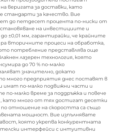
на веригата за доставки, като
 стандарти за качество. Вие
есет до петдесет процента по-ниски от
ъзстановяване на инвестициите и
 ±0,01 мм, гарантирайки, че крайните
ра вторичните процеси на обработка,
йното потребление представлява още
влакнен лазерен технология, която
умира до 70 % по-малко
маляват значително, докато
ито много предприятия днес поставят в
и имат по-малко подвижни части и
е по-малко време за поддръжка и повече
, като много от тях достигат десетки
а по отношение на скоростта са също
ствената мощност. Вие изпълнявате
кавост, която укрепва конкурентната
риятелски интерфейси с интуитивни