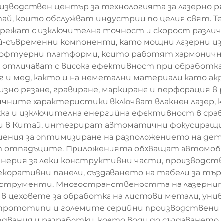
оизводствен център за технологията за лазерно р
тай, които обслужват индустрии по целия свят. 
а режат с изключителна точност и скорост разли
най-съвременни компоненти, като мощни лазерни и
офтуерни платформи, които работят хармонично,
е отличават с висока ефективност при обработк
г и мед, както и на неметални материали като акри
но рязане, гравиране, маркиране и перфорация в 
ичните характеристики включват влакнен лазер, 
ъжка и изключителна енергийна ефективност в ср
ни в Китай, интегрират автоматични фокусиращи 
ения за оптимизиране на разположението на дет
ат отпадъците. Приложенията обхващат автомо
нерия за леки конструктивни части, производст
коративни панели, създаването на табели за тъ
струменти. Многостранствеността на лазерните
в цеховете за обработка на листови метали, уни
а прототипи и големите серийни производствени
двания и разработки, което води до създаването