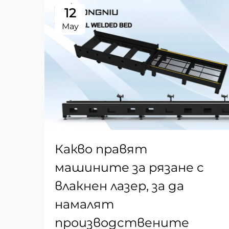
12
May
Какво правят
машините за рязане с
влакнен лазер, за да
намалят
производствените