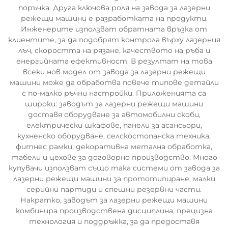
поръчка. Друга ключова роля на завода за лазерни
режещи машини е разработката на продукти.
Инженерите използват обратната връзка от
клиентите, за да подобрят контрола върху лазерния
лъч, скоростта на рязане, качеството на ръба и
енергийната ефективност. В резултат на това
всеки нов модел от завода за лазерни режещи
машини може да обработва повече типове детайли
с по-малко ръчни настройки. Приложенията са
широки: заводът за лазерни режещи машини
доставя оборудване за автомобилни скоби,
електрически шкафове, панели за асансьори,
кухненско оборудване, селскостопанска техника,
фитнес рамки, декоративна метална обработка,
табели и цехове за договорно производство. Много
купувачи използват също така системи от завода за
лазерни режещи машини за прототипиране, малки
серийни партиди и спешни резервни части.
Накратко, заводът за лазерни режещи машини
комбинира производствена дисциплина, прецизна
технология и поддръжка, за да предоставя