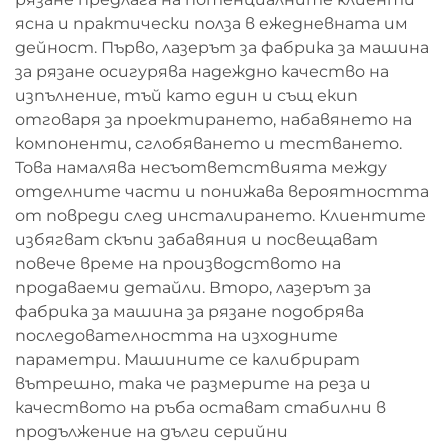
ясна и практически полза в ежедневната им
дейност. Първо, лазерът за фабрика за машина
за рязане осигурява надеждно качество на
изпълнение, тъй като един и същ екип
отговаря за проектирането, набавянето на
компоненти, сглобяването и тестването.
Това намалява несъответствията между
отделните части и понижава вероятността
от повреди след инсталирането. Клиентите
избягват скъпи забавяния и посвещават
повече време на производството на
продаваеми детайли. Второ, лазерът за
фабрика за машина за рязане подобрява
последователността на изходните
параметри. Машините се калибрират
вътрешно, така че размерите на реза и
качеството на ръба остават стабилни в
продължение на дълги серийни