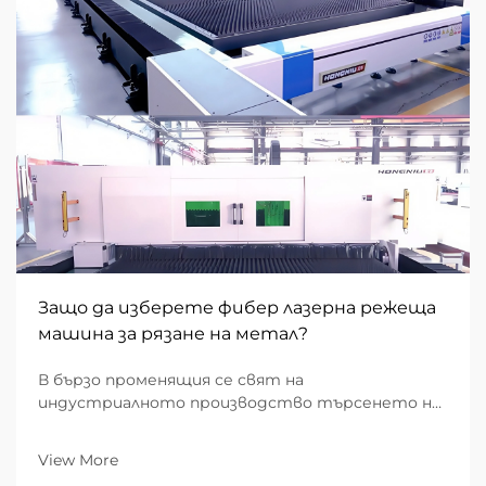
Защо да изберете фибер лазерна режеща
машина за рязане на метал?
В бързо променящия се свят на
индустриалното производство търсенето на
скорост, прецизност и стойностно-
ефективност никога не е било по-високо. За B2B
View More
предприятия, ангажирани с метална