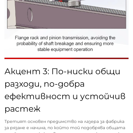
Акцент 3: По-ниски общи
разходи, по-добра
ефективност и устойчив
растеж
Третият основен предимство на лазера за фабрика
за рязане е начина, по който той подобрява общата