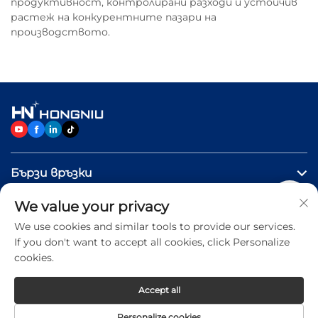
продуктивност, контролирани разходи и устойчив
растеж на конкурентните пазари на
производството.
Бързи връзки
We value your privacy
ПРОДУКТИ
We use cookies and similar tools to provide our services.
If you don't want to accept all cookies, click Personalize
Свържете се с нас
cookies.
Accept all
Copyright © 2026 Jinan Hongniu Machinery Equipment
Personalize cookies