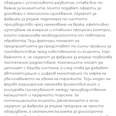
свързана с устойчивото развитие, става все по-
важна за клиентите, които подават оферти за
договори с екологични изисквания. Лазерът за
фабрика за рязане подпомага по-чистото
производство чрез намаляване на брака, ефективно
използване на енергия и стабилен процесен контрол,
който ограничава необходимостта от повторна
обработка. Тези фактори помагат на
предприятията да представят по-силни профили за
съответствие пред собствените си клиенти. Най-
важното е, че лазерът за фабрика за рязане позволява
постепенно разрастване. Компаниите могат да
започнат с базова система, а след това да добавят
автоматизация и цифров мониторинг по мярка на
увеличаването на обема на поръчките. Този модел на
фазово разширение намалява финансовия риск и
осигурява съгласуваност между производствения
капацитет и пазарното търсене. За
потенциалните клиенти заключението е ясно:
лазерът за фабрика за рязане предлага не просто
оборудване, а икономическа рамка за дългосрочна