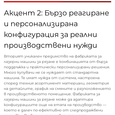
Акцент 2: Бързо реагиране
и персонализирана
конфигурация за реални
производствени нужди
Вторият уникален предимство на фабриката за
лазерни машини за рязане е комбинацията от бърза
поддръжка и практически персонализирани решения.
Много купувачи не се нуждаят от стандартна
машина. Те имат нужда от система, настроена
според техния асортимент материали, геометрия
на детайлите, график на смяните и разположението
в производственото помещение. Фабриката за
лазерни машини за рязане може да адаптира
конфигурациите още на етапа на производство —
което е далеч по-ефективно от следпродажбени