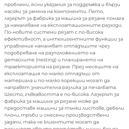
проблеми, ясни указания за поддръжка и бързи
насоки за замяна на компоненти. Пето,
лазерът за фабрика за машина за рязане помага
за намаляване на експлоатационните разходи.
По-новите системи рязат с по-висока
ефективност, а интелигентните функции за
управление намаляват отпадъците чрез
подобряване на разположението на
детайлите (nesting) и планирането на
траекторията на рязане. През месеците на
експлоатация по-малко отпадъци от
материала и по-малко корекции могат да
направят значителна разлика за печалбата.
Шесто, гъвкавостта е по-висока. Лазерът за
фабрика за машина за рязане може да
предоставя машини за тънки листове, дебели
плочи, тръби и смесени производствени
задачи, така че клиентите могат да
разширят своите продуктови линии, без да