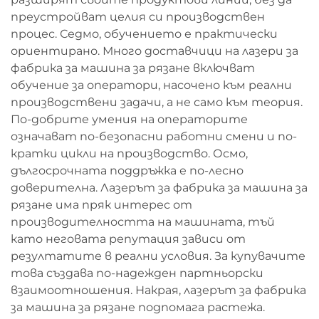
преустройват целия си производствен
процес. Седмо, обучението е практически
ориентирано. Много доставчици на лазери за
фабрика за машина за рязане включват
обучение за оператори, насочено към реални
производствени задачи, а не само към теория.
По-добрите умения на операторите
означават по-безопасни работни смени и по-
кратки цикли на производство. Осмо,
дългосрочната поддръжка е по-лесно
доверителна. Лазерът за фабрика за машина за
рязане има пряк интерес от
производителността на машината, тъй
като неговата репутация зависи от
резултатите в реални условия. За купувачите
това създава по-надежден партньорски
взаимоотношения. Накрая, лазерът за фабрика
за машина за рязане подпомага растежа.