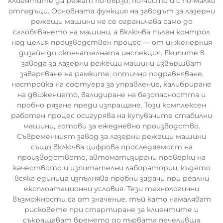
клиентите да режат по-бързо, по-чисто и с по-малко
отпадъци. Основната функция на заводът за лазерни
режещи машини не се ограничава само до
сглобяването на машини, а включва пълен контрол
над целия производствен процес — от инженерния
дизайн до окончателната инспекция. Екипите в
завода за лазерни режещи машини извършват
заваряване на рамките, оптично подравняване,
настройка на софтуера за управление, калибриране
на движението, валидиране на безопасността и
пробно рязане преди изпращане. Този комплексен
работен процес осигурява на купувачите стабилни
машини, готови за ежедневно производство.
Съвременният завод за лазерни режещи машини
също включва цифрова проследяемост на
производството, автоматизирани проверки на
качеството и изпитателни лаборатории, където
всяка единица изпълнява пробни задачи при реални
експлоатационни условия. Тези технологични
възможности са от значение, тъй като намаляват
рисковете при стартиране за клиентите и
съкращават времето до първата печеливша