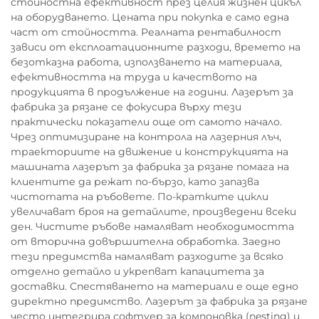
стойностна ефективност през целия жизнен цикъл
на оборудването. Цената при покупка е само една
част от стойността. Реалната рентабилност
зависи от експлоатационните разходи, времето на
безотказна работа, използването на материала,
ефективността на труда и качеството на
продукцията в продължение на години. Лазерът за
фабрика за рязане се фокусира върху тези
практически показатели още от самото начало.
Чрез оптимизиране на контрола на лазерния лъч,
траекториите на движение и конструкцията на
машината лазерът за фабрика за рязане помага на
клиентите да режат по-бързо, като запазва
чистотата на ръбовете. По-кратките цикли
увеличават броя на детайлите, произведени всеки
ден. Чистите ръбове намаляват необходимостта
от вторична довършителна обработка. Заедно
тези предимства намаляват разходите за всяко
отделно детайло и укрепват капацитета за
доставки. Спестяването на материали е още едно
директно предимство. Лазерът за фабрика за рязане
често интегрира софтуер за компоновка (nesting) и