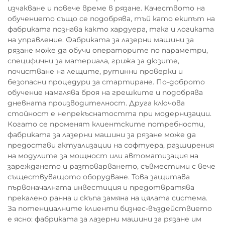
изчакване и повече време в рязане. Качеството на
обучението също се подобрява, тъй като екипът на
фабриката познава както хардуера, така и логиката
на управление. Фабриката за лазерни машини за
рязане може да обучи операторите по параметри,
специфични за материала, грижа за дюзите,
почистване на лещите, рутинни проверки и
безопасни процедури за стартиране. По-доброто
обучение намалява броя на грешките и подобрява
дневната производителност. Друга ключова
стойност е непрекъснатостта при модернизации.
Когато се променят клиентските потребности,
фабриката за лазерни машини за рязане може да
предостави актуализации на софтуера, разширения
на модулите за мощност или автоматизация на
зареждането и разтоварването, съвместими с вече
съществуващото оборудване. Това защитава
първоначалната инвестиция и предотвратява
прекалено ранна и скъпа замяна на цялата система.
За потенциалните клиенти бизнес-въздействието
е ясно: фабриката за лазерни машини за рязане им