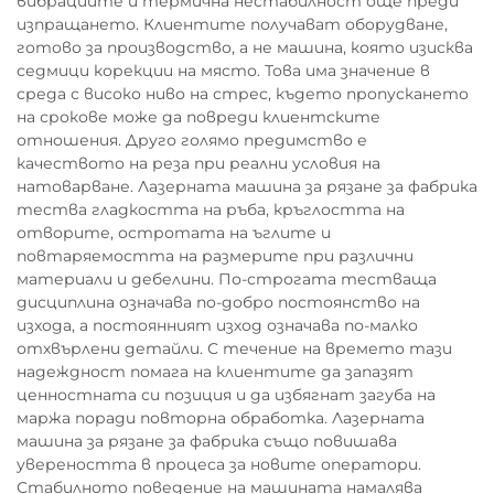
вибрациите и термична нестабилност още преди
изпращането. Клиентите получават оборудване,
готово за производство, а не машина, която изисква
седмици корекции на място. Това има значение в
среда с високо ниво на стрес, където пропускането
на срокове може да повреди клиентските
отношения. Друго голямо предимство е
качеството на реза при реални условия на
натоварване. Лазерната машина за рязане за фабрика
тества гладкостта на ръба, кръглостта на
отворите, остротата на ъглите и
повтаряемостта на размерите при различни
материали и дебелини. По-строгата тестваща
дисциплина означава по-добро постоянство на
изхода, а постоянният изход означава по-малко
отхвърлени детайли. С течение на времето тази
надеждност помага на клиентите да запазят
ценностната си позиция и да избягнат загуба на
маржа поради повторна обработка. Лазерната
машина за рязане за фабрика също повишава
увереността в процеса за новите оператори.
Стабилното поведение на машината намалява