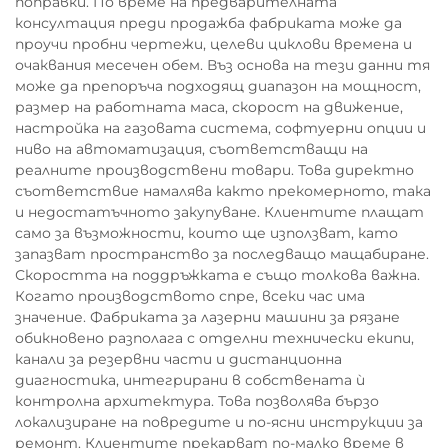
поправки. По време на предварителната
консултация преди продажба фабриката може да
проучи пробни чертежи, целеви циклови времена и
очаквания месечен обем. Въз основа на тези данни тя
може да препоръча подходящ диапазон на мощност,
размер на работната маса, скорост на движение,
настройка на газовата система, софтуерни опции и
ниво на автоматизация, съответстващи на
реалните производствени товари. Това директно
съответствие намалява както прекомерното, така
и недостатъчното закупуване. Клиентите плащат
само за възможности, които ще използват, като
запазват пространство за последващо мащабиране.
Скоростта на поддръжката е също толкова важна.
Когато производството спре, всеки час има
значение. Фабриката за лазерни машини за рязане
обикновено разполага с отделни технически екипи,
канали за резервни части и дистанционна
диагностика, интегрирани в собствената ѝ
контролна архитектура. Това позволява бързо
локализиране на повредите и по-ясни инструкции за
ремонт. Клиентите прекарват по-малко време в