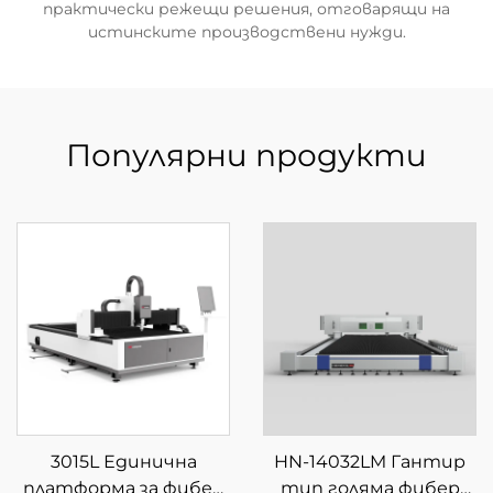
практически режещи решения, отговарящи на
истинските производствени нужди.
Популярни продукти
3015L Единична
HN-14032LM Гантир
платформа за фибер
тип голяма фибер