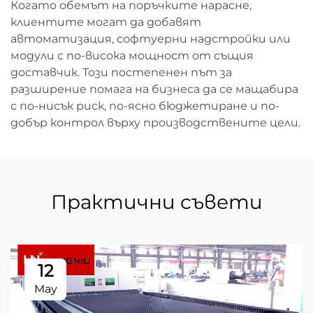
Когато обемът на поръчките нарасне,
клиентите могат да добавят
автоматизация, софтуерни надстройки или
модули с по-висока мощност от същия
доставчик. Този постепенен път за
разширение помага на бизнеса да се мащабира
с по-нисък риск, по-ясно бюджетиране и по-
добър контрол върху производствените цели.
Практични съвети
12
May