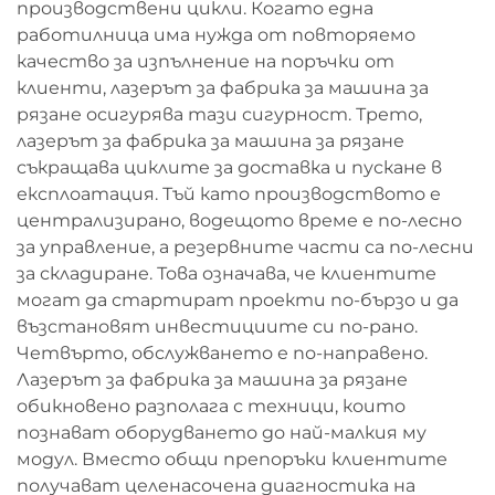
производствени цикли. Когато една
работилница има нужда от повторяемо
качество за изпълнение на поръчки от
клиенти, лазерът за фабрика за машина за
рязане осигурява тази сигурност. Трето,
лазерът за фабрика за машина за рязане
съкращава циклите за доставка и пускане в
експлоатация. Тъй като производството е
централизирано, водещото време е по-лесно
за управление, а резервните части са по-лесни
за складиране. Това означава, че клиентите
могат да стартират проекти по-бързо и да
възстановят инвестициите си по-рано.
Четвърто, обслужването е по-направено.
Лазерът за фабрика за машина за рязане
обикновено разполага с техници, които
познават оборудването до най-малкия му
модул. Вместо общи препоръки клиентите
получават целенасочена диагностика на