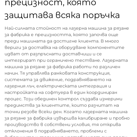
прецизност, която
защитава всяка поръчка
Най-силната стойност на лазерна машина за рязане
за фабрика е прецизността, която започва още
преди машината да достигне клиента. В много
вериги за доставка на оборудване компонентите
идват от разпръснати доставчици и се
интегрират при ограничено тестване. Лазерната
машина за рязане за фабрика работи по различен
начин. Тя управлява рамковата конструкция,
системата за движение, подравняването на
лазерния лъч, електрическата интеграция и
настройката на софтуера в един координиран
процес. Този обединен контрол създава измерими
предимства за клиентите, които разчитат на
точни резове всеки ден. Когато лазерната машина
за рязане за фабрика извършва калибриране и пробно
производство в собствени условия, тя открива
отклонения в подравняването, проблеми с