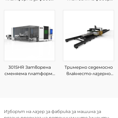
лазерна рязка
лазерна машина за
рязане
3015HR Затворена
Тримерно седемосно
сменяема платформа
влакнесто-лазерно
за интегрирана
устройство за
лазерна рязка на
рязане
листове и тръби
Изборът на лазер за фабрика за машина за
рязане предлага на потенциалните клиенти