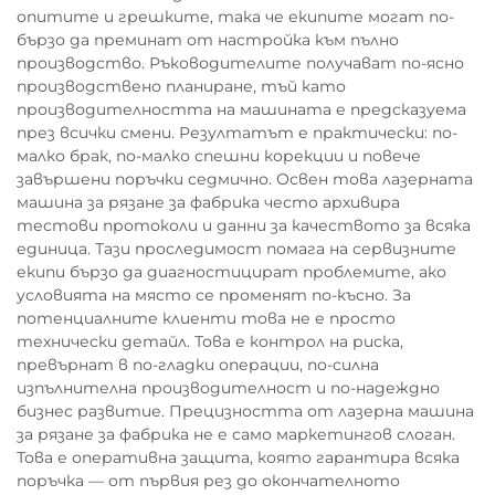
опитите и грешките, така че екипите могат по-
бързо да преминат от настройка към пълно
производство. Ръководителите получават по-ясно
производствено планиране, тъй като
производителността на машината е предсказуема
през всички смени. Резултатът е практически: по-
малко брак, по-малко спешни корекции и повече
завършени поръчки седмично. Освен това лазерната
машина за рязане за фабрика често архивира
тестови протоколи и данни за качеството за всяка
единица. Тази проследимост помага на сервизните
екипи бързо да диагностицират проблемите, ако
условията на място се променят по-късно. За
потенциалните клиенти това не е просто
технически детайл. Това е контрол на риска,
превърнат в по-гладки операции, по-силна
изпълнителна производителност и по-надеждно
бизнес развитие. Прецизността от лазерна машина
за рязане за фабрика не е само маркетингов слоган.
Това е оперативна защита, която гарантира всяка
поръчка — от първия рез до окончателното