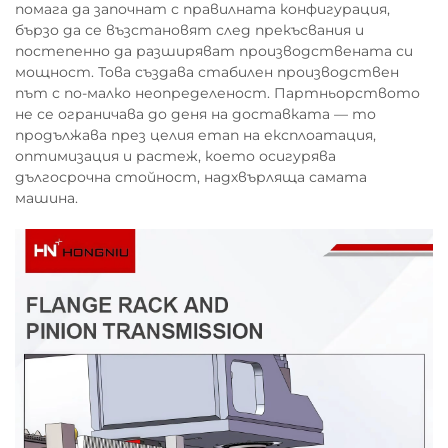
помага да започнат с правилната конфигурация,
бързо да се възстановят след прекъсвания и
постепенно да разширяват производствената си
мощност. Това създава стабилен производствен
път с по-малко неопределеност. Партньорството
не се ограничава до деня на доставката — то
продължава през целия етап на експлоатация,
оптимизация и растеж, което осигурява
дългосрочна стойност, надхвърляща самата
машина.