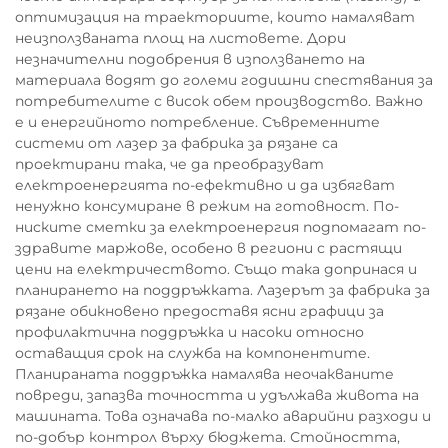
оптимизация на траекториите, които намаляват
неизползваната площ на листовете. Дори
незначителни подобрения в използването на
материала водят до големи годишни спестявания за
потребителите с висок обем производство. Важно
е и енергийното потребление. Съвременните
системи от лазер за фабрика за рязане са
проектирани така, че да преобразуват
електроенергията по-ефективно и да избягват
ненужно консумиране в режим на готовност. По-
ниските сметки за електроенергия подпомагат по-
здравите маржове, особено в региони с растящи
цени на електричеството. Също така допринася и
планирането на поддръжката. Лазерът за фабрика за
рязане обикновено предоставя ясни графици за
профилактична поддръжка и насоки относно
оставащия срок на служба на компонентите.
Планираната поддръжка намалява неочакваните
повреди, запазва точността и удължава живота на
машината. Това означава по-малко аварийни разходи и
по-добър контрол върху бюджета. Стойността,