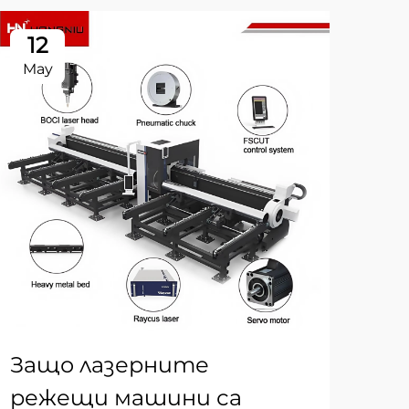
12
1
May
Ma
Защо лазерните
Фи
режещи машини са
ма