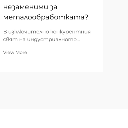
незаменими за
ре
металообработката?
Про
по 
В изключително конкурентния
кри
свят на индустриалното
Vie
инв
производство способността да
тех
View More
се превръща суровият метал в
изб
компоненти с висока
реж
прецизност е основата на
тра
успеха. Докато глобалните
сис
индустрии се насочват към по-
вли
сложни конструкции и по-
про
кратки производствени цикли,
екс
лазерното рязане...