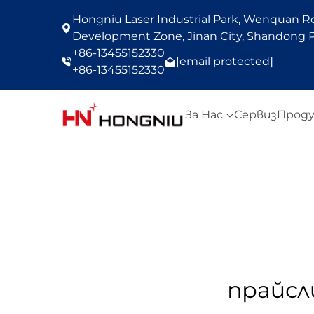
Hongniu Laser Industrial Park, Wenquan Roa
Development Zone, Jinan City, Shandong P
+86-13455152330
[email protected]
+86-13455152330
За Нас
Сервиз
Прод
прайсл