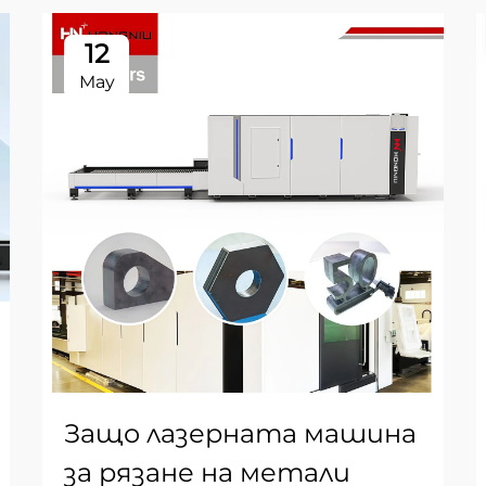
12
May
Защо лазерната машина
за рязане на метали