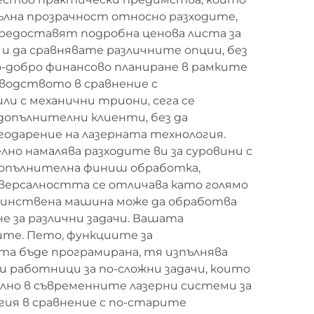
ълна прозрачност относно разходите,
предоставят подробна ценова листа за
и да сравнявате различните опции, без
по-добро финансово планиране в рамките
водството в сравнение с
ли с механични триони, сега се
 допълнителни клиенти, без да
годарение на лазерната технология.
но намалява разходите ви за суровини с
 допълнителна финиш обработка,
версалността се отличава като голямо
-единствена машина може да обработва
 за различни задачи. Вашата
ите. Пето, функциите за
а бъде програмирана, тя изпълнява
 работници за по-сложни задачи, които
лно в съвременните лазерни системи за
ия в сравнение с по-старите