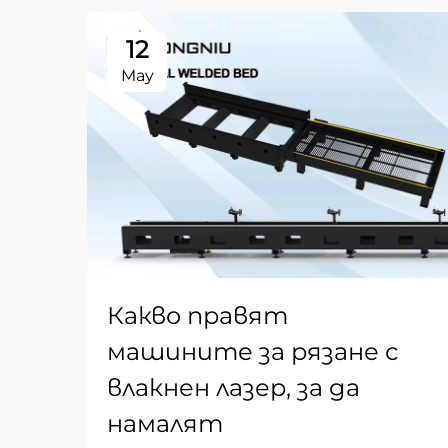
12
May
Какво правят
машините за рязане с
влакнен лазер, за да
намалят