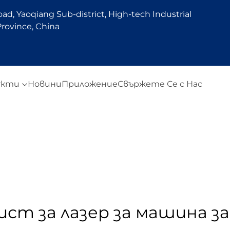
d, Yaoqiang Sub-district, High-tech Industrial
rovince, China
укти
Новини
Приложение
Свържете Се с Нас
ист за лазер за машина за