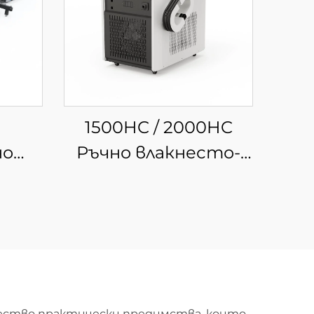
1500HC / 2000HC
но
Ръчно влакнесто-
за
лазерно
би с
почистващо
чно
устройство с
водно охлаждане
ожество практически предимства, които