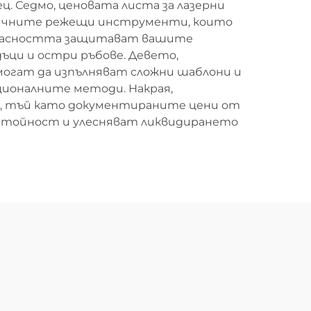
ц. Седмо, ценовата листа за лазерни
ханичните режещи инструменти, които
зопасността защитават вашите
ъци и остри ръбове. Девето,
могат да изпълняват сложни шаблони и
ционалните методи. Накрая,
я, тъй като документираните цени от
а стойност и улесняват ликвидирането