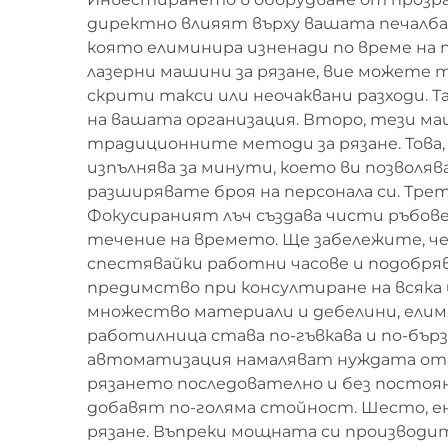
директно влияят върху вашата печалба
която елиминира изненади по време на 
лазерни машини за рязане, вие можете 
скрити такси или неочаквани разходи. 
на вашата организация. Второ, тези м
традиционните методи за рязане. Това, 
изпълнява за минути, което ви позволяв
разширявате броя на персонала си. Тре
Фокусираният лъч създава чисти ръбове
течение на времето. Ще забележите, ч
спестявайки работни часове и подобря
предимство при консултиране на всяка 
множество материали и дебелини, елим
работилница става по-гъвкава и по-бър
автоматизация намаляват нуждата от р
рязането последователно и без постоян
добавят по-голяма стойност. Шесто, е
рязане. Въпреки мощната си производи