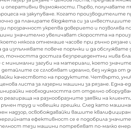
 и оперативни възможности. Първо, получавате п
процеса на закупуване. Когато производителите 
точно да планирате бюджета си за инвестициите 
Тази прозрачност укрепва доверието и позволява 
ашини значително увеличават скоростта на произ
което някога отнемаше часове при ръчно рязане и
а да изпълнявате повече поръчки и да обслужвате
то, точността достига безпрецедентни нива бла
 с минимални загуби на материали, което значител
е детайлите се сглобяват идеално, без нужда от
вайки качеството на продуктите. Четвърто, уни
ценова листа за лазерни машини за рязане. Една
инирайки необходимостта от отделно оборудване
зо реагираща на разнообразните заявки на клиент
ъчен труд и човешки грешки. След като машинат
ен надзор, освобождавайки вашите квалифицирани
нергийната ефективност се е подобрила значите
телност тези машини потребяват по-малко енерг