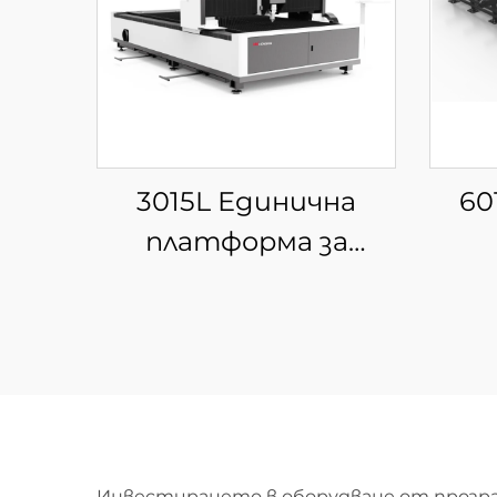
3015L Единична
60
платформа за
фибер лазерна рязка
у
ря
Инвестирането в оборудване от прозрач