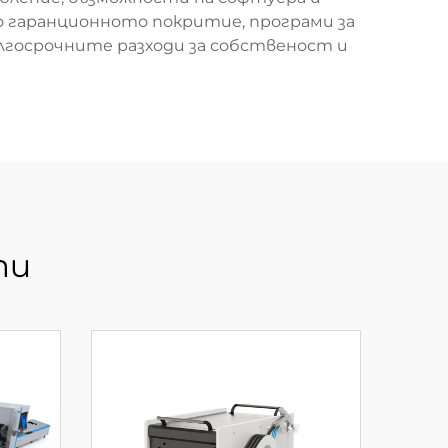
 гаранционното покритие, програми за
ългосрочните разходи за собственост и
ти