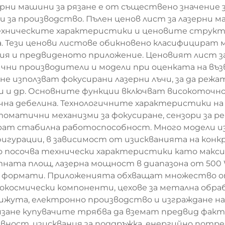
зерни машини за рязане е от съществено значение
 за производство. Пълен ценов лист за лазерни м
ехническите характеристики и ценовите структ
а. Тези ценови листове обикновено класифицира
ия и предвиденото приложение. Ценовият лист за
злични производители и модели при оценката на 
е използват фокусирани лазерни лъчи, за да реж
ти и др. Основните функции включват високоточно
ична дебелина. Технологичните характеристики 
матични механизми за фокусиране, сензори за р
рат стабилна работоспособност. Много модели из
фигурации, в зависимост от изискванията на кон
о посочва технически характеристики като макси
ната площ, лазерна мощност в диапазона от 500 W
и формати. Приложенията обхващат множество о
космически компоненти, цехове за метална обрабо
бижута, електронно производство и изграждане на
язане купувачите трябва да вземат предвид факт
ност, изисквания за поддръжка, енергийно потре