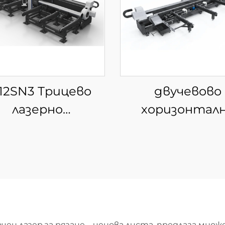
12SN3 Трицево
двучевово
лазерно
хоризонтал
стройство за
устройство 
зане на тръби
рязане на тръ
полуавтомати
зареждане
ен лазер за рязане – ценова листа, предлага мн