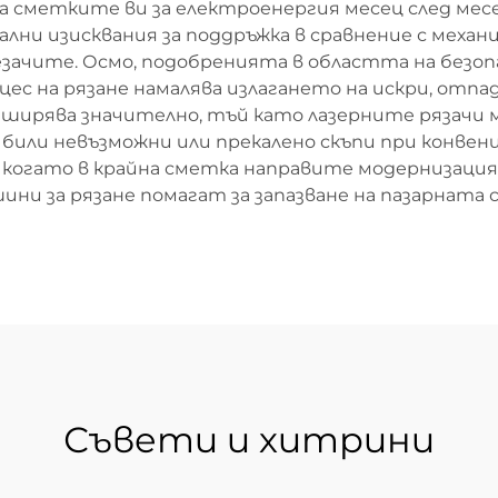
а сметките ви за електроенергия месец след месе
мални изисквания за поддръжка в сравнение с ме
резачите. Осмо, подобренията в областта на бе
с на рязане намалява излагането на искри, отпад
ширява значително, тъй като лазерните рязачи 
били невъзможни или прекалено скъпи при конвен
 когато в крайна сметка направите модернизаци
шини за рязане помагат за запазване на пазарнат
Съвети и хитрини