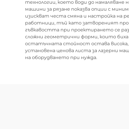
технологии, което води до намаляване н
машини за рязане показва опции с мини
изискват честа смяна и настройка на 
работници, тъй като затвореният проце
гъвкавостта при проектирането се раз
сложни геометрични форми, които биха 
остатъчната стойност остава висока,
установена ценова листа за лазерни ма
на оборудването при нужда.