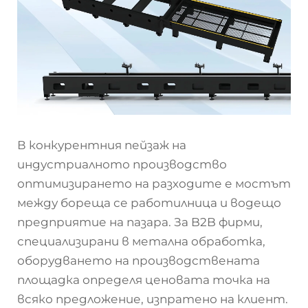
В конкурентния пейзаж на
индустриалното производство
оптимизирането на разходите е мостът
между бореща се работилница и водещо
предприятие на пазара. За B2B фирми,
специализирани в метална обработка,
оборудването на производствената
площадка определя ценовата точка на
всяко предложение, изпратено на клиент.