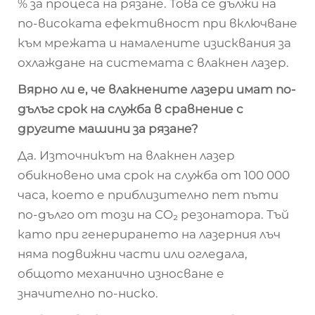
% за процеса на рязане. Това се дължи на
по-високата ефективност при включване
към мрежата и намалените изисквания за
охлаждане на системата с влакнен лазер.
Вярно ли е, че влакнените лазери имат по-
дълъг срок на служба в сравнение с
другите машини за рязане?
Да. Източникът на влакнен лазер
обикновено има срок на служба от 100 000
часа, което е приблизително пет пъти
по-дълго от този на CO₂ резонатора. Тъй
като при генерирането на лазерния лъч
няма подвижни части или огледала,
общото механично износване е
значително по-ниско.