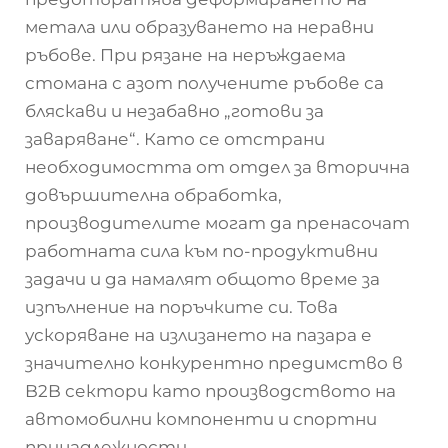
метала или образуването на неравни
ръбове. При рязане на неръждаема
стомана с азот получените ръбове са
бляскави и незабавно „готови за
заваряване“. Като се отстрани
необходимостта от отдел за вторична
довършителна обработка,
производителите могат да пренасочат
работната сила към по-продуктивни
задачи и да намалят общото време за
изпълнение на поръчките си. Това
ускоряване на излизането на пазара е
значително конкурентно предимство в
B2B сектори като производството на
автомобилни компоненти и спортни
принадлежности.