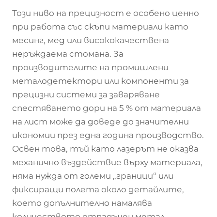
Този ниво на прецизност е особено ценно
при работа със скъпи материали като
месинг, мед или висококачествена
неръждаема стомана. За
производителите на промишлени
металодетектори или компоненти за
прецизни системи за заваряване
спестяването дори на 5 % от материала
на лист може да доведе до значителни
икономии през една година производство.
Освен това, тъй като лазерът не оказва
механично въздействие върху материала,
няма нужда от големи „граници“ или
фиксиращи полета около детайлите,
което допълнително намалява
количеството отпадъчен метал,