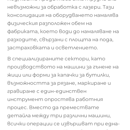
невъзможни за обработка с лазери. Тази
консолидация на оборудването намалява
физическия разположен обем на
фабриката, което води до намаляване на
разходите, свързани с площта на пода,
застраховката и осветлението.
В специализираните сектори, като
производството на машини за гънене на
жици или форми за капачки за бутилки,
възможността за рязане, маркиране и
гравиране с един-единствен
инструмент опростява работния
процес. Вместо да премествате
детайла между три различни машини,
всички операции се извършват при една-