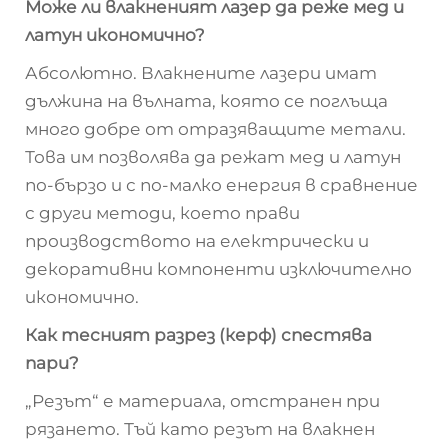
Може ли влакненият лазер да реже мед и
латун икономично?
Абсолютно. Влакнените лазери имат
дължина на вълната, която се поглъща
много добре от отразяващите метали.
Това им позволява да режат мед и латун
по-бързо и с по-малко енергия в сравнение
с други методи, което прави
производството на електрически и
декоративни компоненти изключително
икономично.
Как тесният разрез (керф) спестява
пари?
„Резът“ е материала, отстранен при
рязането. Тъй като резът на влакнен