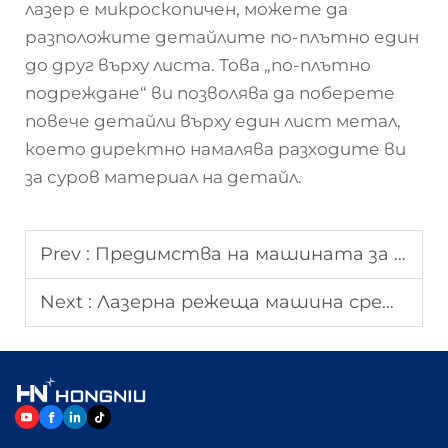
лазер е микроскопичен, можете да
разположите детайлите по-плътно един
до друг върху листа. Това „по-плътно
подреждане“ ви позволява да поберете
повече детайли върху един лист метал,
което директно намалява разходите ви
за суров материал на детайл.
Prev :
Предимства на машината за лазерно рязане с ЧПУ за производство в голям мащаб
Next :
Лазерна режеща машина срещу традиционни режещи методи