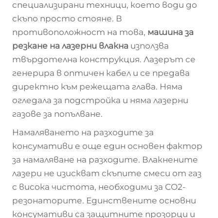
специализирани техници, което води до
скъпо просто стояне. В
противоположност на това,
машина за
резкане на лазерни влакна
използва
твърдотелна конструкция. Лазерът се
генерира в оптичен кабел и се предава
директно към режещата глава. Няма
огледала за подстройка и няма лазерни
газове за попълване.
Намаляването на разходите за
консумативи е още един основен фактор
за намаляване на разходите. Влакнените
лазери не изискват скъпите смеси от газ
с висока чистота, необходими за CO2-
резонаторите. Единствените основни
консумативи са защитните прозорци и