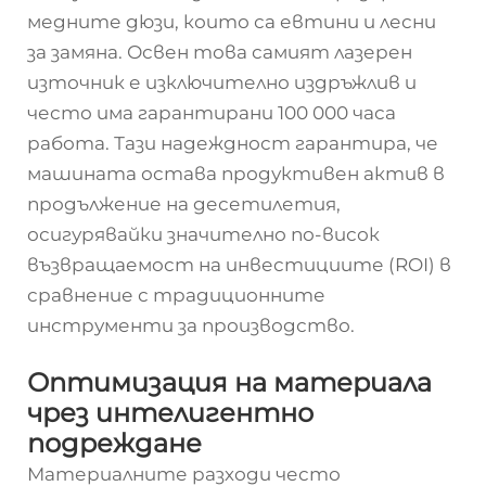
медните дюзи, които са евтини и лесни
за замяна. Освен това самият лазерен
източник е изключително издръжлив и
често има гарантирани 100 000 часа
работа. Тази надеждност гарантира, че
машината остава продуктивен актив в
продължение на десетилетия,
осигурявайки значително по-висок
възвращаемост на инвестициите (ROI) в
сравнение с традиционните
инструменти за производство.
Оптимизация на материала
чрез интелигентно
подреждане
Материалните разходи често