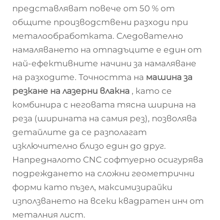
представляват повече от 50 % от
общите производствени разходи при
металообработката. Следователно
намаляването на отпадъците е един от
най-ефективните начини за намаляване
на разходите. Точността на
машина за
резкане на лазерни влакна
, като се
комбинира с неговата тясна ширина на
реза (ширината на самия рез), позволява
детайлите да се разполагат
изключително близо един до друг.
Напредналото CNC софтуерно осигурява
подреждането на сложни геометрични
форми като пъзел, максимизирайки
използването на всеки квадратен инч от
металния лист.