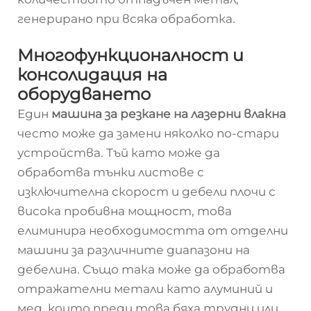
генерирано при всяка обработка.
Многофункционалност и
консолидация на
оборудването
Един
машина за резкане на лазерни влакна
често може да замени няколко по-стари
устройства. Тъй като може да
обработва тънки листове с
изключителна скорост и дебели плочи с
висока пробивна мощност, това
елиминира необходимостта от отделни
машини за различните диапазони на
дебелина. Също така може да обработва
отражателни метали като алуминий и
мед, които преди това бяха трудни или