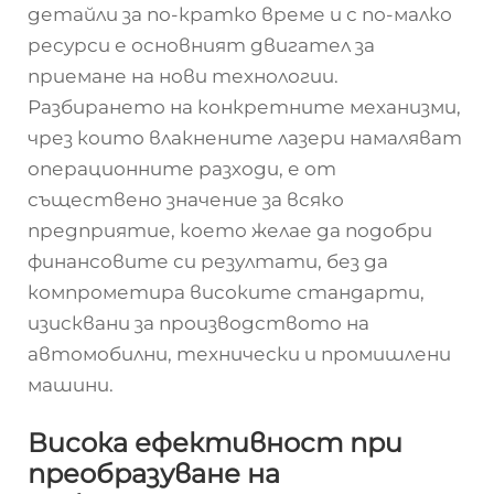
детайли за по-кратко време и с по-малко
ресурси е основният двигател за
приемане на нови технологии.
Разбирането на конкретните механизми,
чрез които влакнените лазери намаляват
операционните разходи, е от
съществено значение за всяко
предприятие, което желае да подобри
финансовите си резултати, без да
компрометира високите стандарти,
изисквани за производството на
автомобилни, технически и промишлени
машини.
Висока ефективност при
преобразуване на