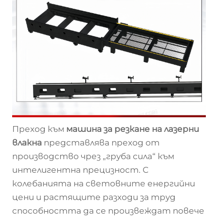
Преход към
машина за резкане на лазерни
влакна
представлява преход от
производство чрез „груба сила“ към
интелигентна прецизност. С
колебанията на световните енергийни
цени и растящите разходи за труд
способността да се произвеждат повече