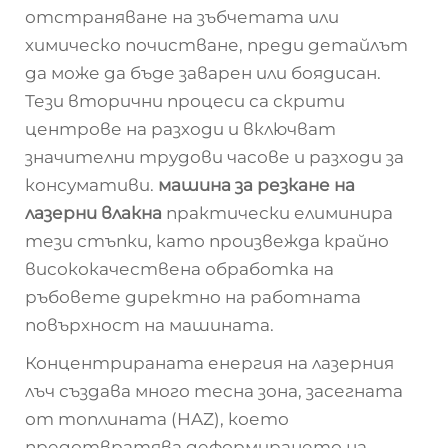
отстраняване на зъбчетата или
химическо почистване, преди детайлът
да може да бъде заварен или боядисан.
Тези вторични процеси са скрити
центрове на разходи и включват
значителни трудови часове и разходи за
консумативи.
машина за резкане на
лазерни влакна
практически елиминира
тези стъпки, като произвежда крайно
висококачествена обработка на
ръбовете директно на работната
повърхност на машината.
Концентрираната енергия на лазерния
лъч създава много тесна зона, засегната
от топлината (HAZ), което
предотвратява деформирането на