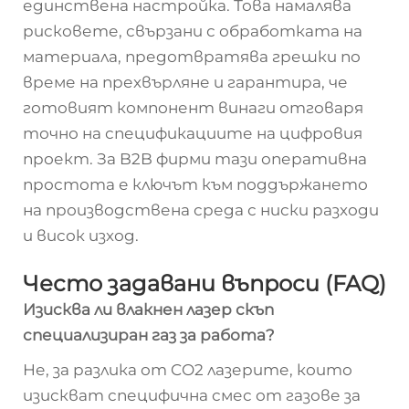
единствена настройка. Това намалява
рисковете, свързани с обработката на
материала, предотвратява грешки по
време на прехвърляне и гарантира, че
готовият компонент винаги отговаря
точно на спецификациите на цифровия
проект. За B2B фирми тази оперативна
простота е ключът към поддържането
на производствена среда с ниски разходи
и висок изход.
Често задавани въпроси (FAQ)
Изисква ли влакнен лазер скъп
специализиран газ за работа?
Не, за разлика от CO2 лазерите, които
изискват специфична смес от газове за