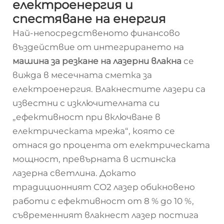
електроенергия и
спестяване на енергия
Най-непосредственото финансово
въздействие от интегрирането на
машина за резкане на лазерни влакна
се
вижда в месечната сметка за
електроенергия. Влакнестите лазери са
известни с изключителната си
„ефективност при включване в
електрическата мрежа“, която се
отнася до процента от електрическата
мощност, превърната в истинска
лазерна светлина. Докато
традиционният CO2 лазер обикновено
работи с ефективност от 8 % до 10 %,
съвременният влакнест лазер постига