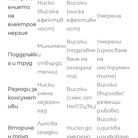
Ниско
Високи
ението
(висока
(ниска
на
Умерена
ефектив
ефективн
електрое
ност)
ост)
нергия
Високи
Умерени
Минималн
(подравня
(износване
Поддръжк
и
ване на
на
а и труд
(твърдо
огледала
инструмен
телни)
та)
тите)
Ниски
Високо
Разходи за
Високи
(няма
(върхове/
консумат
(смес от
лазерен
режещи
иви
He/CO₂/N₂)
газ)
ръбове)
Високо
Липсва
Вториче
Ниско до
(изисква
(гладки
н труд
умерено
шлифоване