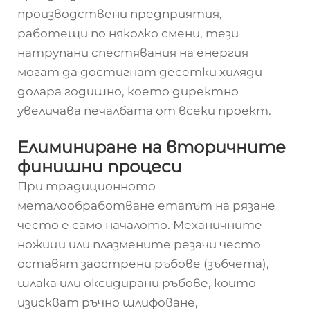
производствени предприятия,
работещи по няколко смени, тези
натрупани спестявания на енергия
могат да достигнат десетки хиляди
долара годишно, което директно
увеличава печалбата от всеки проект.
Елиминиране на вторичните
финишни процеси
При традиционното
металообработване етапът на рязане
често е само началото. Механичните
ножици или плазмените резачи често
оставят заострени ръбове (зъбчета),
шлака или оксидирани ръбове, които
изискват ръчно шлифоване,