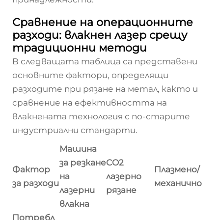
Сравнение на операционните
разходи: влакнен лазер срещу
традиционни методи
В следващата таблица са представени
основните фактори, определящи
разходите при рязане на метал, както и
сравнение на ефективността на
влакнената технология с по-старите
индустриални стандарти.
Машина
за резкане
CO2
Фактор
Плазмено/
на
лазерно
за разходи
механично
лазерни
рязане
влакна
Потребл