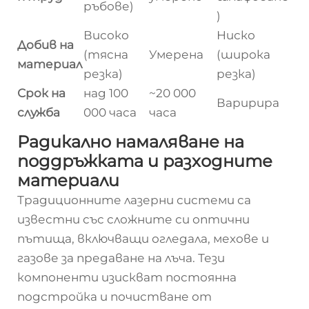
ръбове)
)
Високо
Ниско
Добив на
(тясна
Умерена
(широка
материал
резка)
резка)
Срок на
над 100
~20 000
Варирира
служба
000 часа
часа
Радикално намаляване на
поддръжката и разходните
материали
Традиционните лазерни системи са
известни със сложните си оптични
пътища, включващи огледала, мехове и
газове за предаване на лъча. Тези
компоненти изискват постоянна
подстройка и почистване от