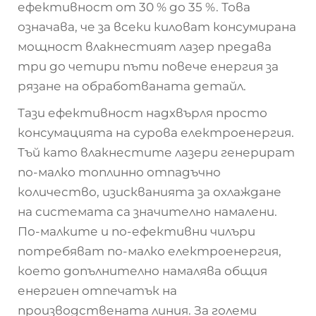
ефективност от 30 % до 35 %. Това
означава, че за всеки киловат консумирана
мощност влакнестият лазер предава
три до четири пъти повече енергия за
рязане на обработваната детайл.
Тази ефективност надхвърля просто
консумацията на сурова електроенергия.
Тъй като влакнестите лазери генерират
по-малко топлинно отпадъчно
количество, изискванията за охлаждане
на системата са значително намалени.
По-малките и по-ефективни чилъри
потребяват по-малко електроенергия,
което допълнително намалява общия
енергиен отпечатък на
производствената линия. За големи