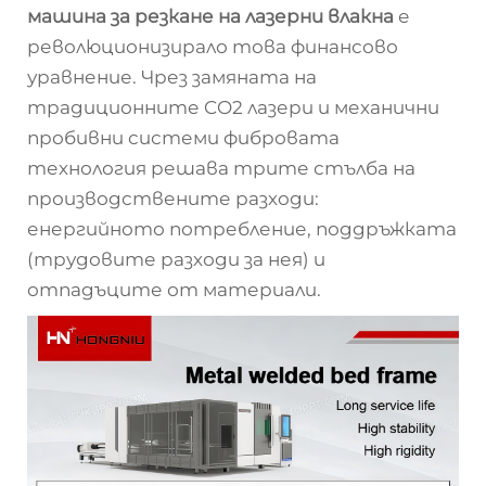
машина за резкане на лазерни влакна
е
революционизирало това финансово
уравнение. Чрез замяната на
традиционните CO2 лазери и механични
пробивни системи фибровата
технология решава трите стълба на
производствените разходи:
енергийното потребление, поддръжката
(трудовите разходи за нея) и
отпадъците от материали.