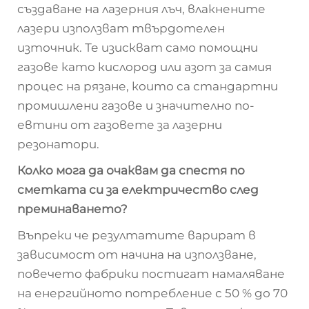
създаване на лазерния лъч, влакнените
лазери използват твърдотелен
източник. Те изискват само помощни
газове като кислород или азот за самия
процес на рязане, които са стандартни
промишлени газове и значително по-
евтини от газовете за лазерни
резонатори.
Колко мога да очаквам да спестя по
сметката си за електричество след
преминаването?
Въпреки че резултатите варират в
зависимост от начина на използване,
повечето фабрики постигат намаляване
на енергийното потребление с 50 % до 70