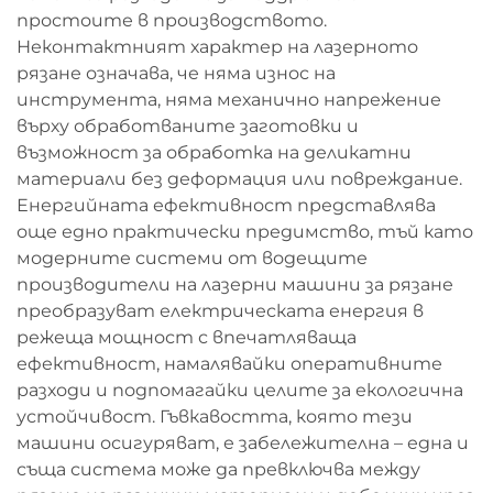
простоите в производството.
Неконтактният характер на лазерното
рязане означава, че няма износ на
инструмента, няма механично напрежение
върху обработваните заготовки и
възможност за обработка на деликатни
материали без деформация или повреждание.
Енергийната ефективност представлява
още едно практически предимство, тъй като
модерните системи от водещите
производители на лазерни машини за рязане
преобразуват електрическата енергия в
режеща мощност с впечатляваща
ефективност, намалявайки оперативните
разходи и подпомагайки целите за екологична
устойчивост. Гъвкавостта, която тези
машини осигуряват, е забележителна – една и
съща система може да превключва между