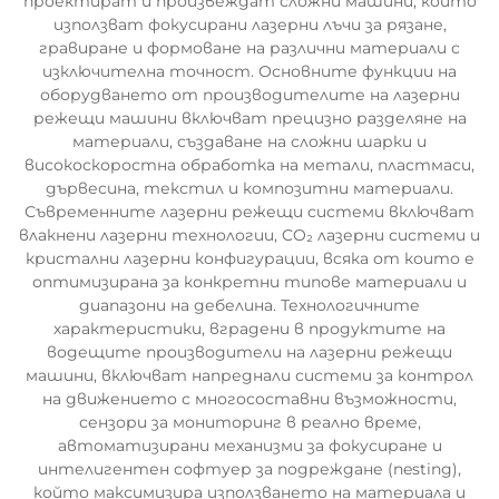
проектират и произвеждат сложни машини, които
използват фокусирани лазерни лъчи за рязане,
гравиране и формоване на различни материали с
изключителна точност. Основните функции на
оборудването от производителите на лазерни
режещи машини включват прецизно разделяне на
материали, създаване на сложни шарки и
високоскоростна обработка на метали, пластмаси,
дървесина, текстил и композитни материали.
Съвременните лазерни режещи системи включват
влакнени лазерни технологии, CO₂ лазерни системи и
кристални лазерни конфигурации, всяка от които е
оптимизирана за конкретни типове материали и
диапазони на дебелина. Технологичните
характеристики, вградени в продуктите на
водещите производители на лазерни режещи
машини, включват напреднали системи за контрол
на движението с многосоставни възможности,
сензори за мониторинг в реално време,
автоматизирани механизми за фокусиране и
интелигентен софтуер за подреждане (nesting),
който максимизира използването на материала и