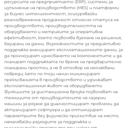
ресурсите на предприятието (ERP), системи за
изпълнение на производството (MES) и платформи
за бизнес интелигентност, осигурявайки
реалновременна прозрачност относно статуса на
производството, производителността на
оборудването и метриките за оперативна
ефективност, което позволява вземане на решения,
базирани на данни. Възможностите за предиктивно
поддръжка анализират експлоатационните данни, за
да прогнозират износването на компонентите и да
планират поддръжката по време на предварително
планирани простои, а не в отговор на неочаквани
повреди, като по този начин минимизират
прекъсванията в производството и удължават
експлоатационния живот на оборудването.
Функциите за дистанционна връзка позволяват на
техниците от производителите на лазерни
машини за рязане да диагностицират проблеми, да
актуализират софтуера и да оптимизират
параметрите без физическо присъствие на място,
намалявайки разходите за поддръжка и
минимизирайки простоите при нужда от