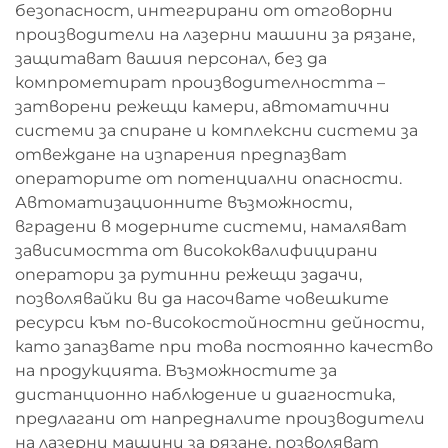
безопасност, интегрирани от отговорни
производители на лазерни машини за рязане,
защитават вашия персонал, без да
компрометират производителността –
затворени режещи камери, автоматични
системи за спиране и комплексни системи за
отвеждане на изпарения предпазват
операторите от потенциални опасности.
Автоматизационните възможности,
вградени в модерните системи, намаляват
зависимостта от висококвалифицирани
оператори за рутинни режещи задачи,
позволявайки ви да насочвате човешките
ресурси към по-високостойностни дейности,
като запазвате при това постоянно качество
на продукцията. Възможностите за
дистанционно наблюдение и диагностика,
предлагани от напредналите производители
на лазерни машини за рязане, позволяват