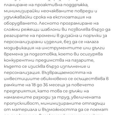
планиране на проактивна поддръжка,
минимизирайки неочакваните повреди и
удължавайки срока на експлоатация на
оборудването. Лесното програмиране на
сложни режещи шаблони ви позволява бързо да
реагирате на промени в дизайна и поръчки за
персонализирани изделия, без да се налага
модификация на инструментите или дълги
времена за подготовка, което ви осигурява
конкурентни предимства на пазарите,
където се изисква бързо изпълнение и
персонализация. Възвращаемостта на
инвестициите обикновено се осъществява в
рамките на 18 до 36 месеца за повечето
предприятия, като това се дължи на
намалените разходи за труд, увеличената
пропускливост, минимизираните отпадъци
от материала и възможността да се поемат