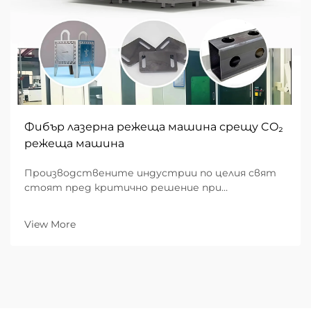
Фибър лазерна режеща машина срещу CO₂
режеща машина
Производствените индустрии по целия свят
стоят пред критично решение при
инвестициите си в технологията за лазерно
рязане: избор между фибрени лазерни режещи
View More
машини и традиционните CO₂ лазерни
системи. Този избор значително влияе върху
ефективността на производството,
експлоатацията...