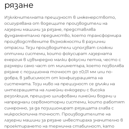
рязане
Изключителната прецизност в инженерството,
осигурявана от водещите производители на
лазерни машини за рязане, представлява
фундаментално предимство, което трансформира
производствените възможности в различни
отрасли. Тези производители използват сложни
оптични системи, които фокусират лазерната
енергия в извънредно малки фокусни петна, често с
размери само част от милиметъра, което позволява
рязане с позиционна точност до ±0,01 мм или по-
добра, в зависимост от конфигурацията на
системата. Този ниво на прецизност се дължи на
интеграцията на линейни енкодери с висока
резолюция, прецизно шлифовани линейни водачи и
напреднали сервомоторни системи, които работят
синхронно, за да позиционират рязащата глава с
микроскопична точност. Производителите на
лазерни машини за рязане инвестираха значително в
проектирането на термична стабилност, като