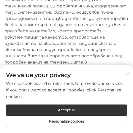
техническа помощ. Цифровата нишка, създадена от
тези интелигентни системи, осигурява пълна
проследимост на производството, документирайки
всеки параметър и показание от сензорите за всяко
произведено детайле, което предоставя
документация за качество, отговаряща на
изискванията на авиационната, медицинската и
автомобилната индустрия, както и подкрепя
инициативите за непрекъснато подобряване чрез
подробен анализ на тенденциите в
производствената ефективност. Облачните
We value your privacy
платформи, предлагани от иновативни
производители на лазерни машини за рязане,
We use cookies and similar tools to provide our services.
позволяват координация на производството в
If you don't want to accept all cookies, click Personalize
множество локации, като дават възможност на
cookies.
предприятията с няколко обекта да споделят
програми, да наблюдават сравнителната
Accept all
производствена ефективност и да балансират
производствените товари между различните
Personalize cookies
географски локации, оптимизирайки глобалните
производствени мрежи за по-голяма ефективност и