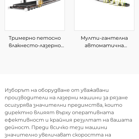
Тримерно петосно
Мулти-гантелна
влакнесто-лазерно
автоматична
устройство за
машина за
рязане
размотаване и
рязане с влакнест
лазер
Изборът на оборудване от уважавани
производители на лазерни машини за рязане
осигурява значителни предимства, които
директно влияят върху оперативната
ефективност и крайния резултат на вашата
дейност. Преди всичко тези машини
значително увеличават скоростта на