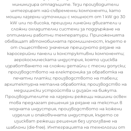
минимизира отпадъците. Тези производители
интегрират най-съвременни компоненти, като
мощни лазерни източници с мощност от 1 kW до 30
kW или по-висока, прецизни линейни двигатели и
сложни охладителни системи за поддържане на
оптимални работни температури. Приложенията
обхващат автомобилната промишленост, където е
от съществено значение прецизното рязане на
каросерийни панели и конструктивни компоненти;
аерокосмическата индустрия, която изисква
изработването на сложни детайли с тесни допуски;
производството на електроника за обработка на
печатни платки; производството на табели;
архитектурна метална обработка; производство на
медицински устройства и дизайн на бижута.
Производителите на лазерни режещи машини освен
това предлагат решения за рязане на текстил в
модната индустрия, производството на кожени
изделия и опаковъчната индустрия, където се
изискват режещи решения без използване на
шаблони (die-free). Интеграцията на технологии от