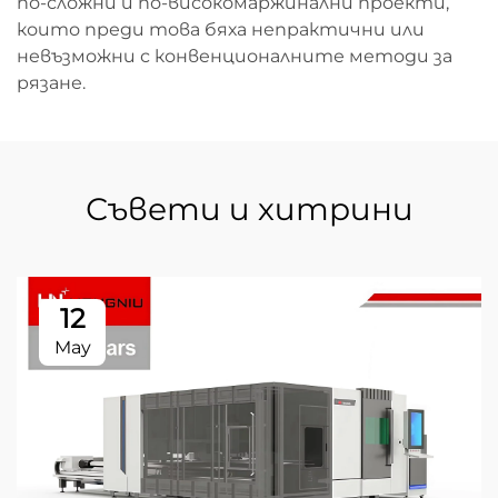
по-сложни и по-високомаржинални проекти,
които преди това бяха непрактични или
невъзможни с конвенционалните методи за
рязане.
Съвети и хитрини
12
May