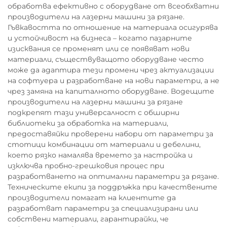
обработва ефективно с оборудване от всеобхватни
производители на лазерни машини за рязане.
Гъвкавостта по отношение на материала осигурява
и устойчивост на бизнеса – когато пазарните
изисквания се променят или се появяват нови
материали, съществуващото оборудване често
може да адаптира тези промени чрез актуализации
на софтуера и разработване на нови параметри, а не
чрез замяна на капиталното оборудване. Водещите
производители на лазерни машини за рязане
подкрепят тази универсалност с обширни
библиотеки за обработка на материали,
предоставяйки проверени набори от параметри за
стотици комбинации от материали и дебелини,
което рязко намалява времето за настройка и
изключва пробно-грешковия процес при
разработването на оптимални параметри за рязане.
Техническите екипи за поддръжка при качествените
производители помагат на клиентите да
разработват параметри за специализирани или
собствени материали, гарантирайки, че