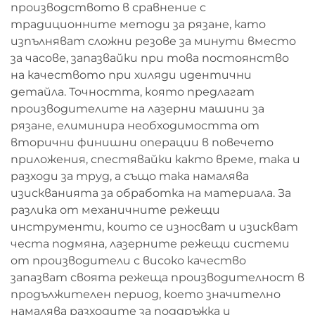
производството в сравнение с
традиционните методи за рязане, като
изпълняват сложни резове за минути вместо
за часове, запазвайки при това постоянство
на качеството при хиляди идентични
детайла. Точността, която предлагат
производителите на лазерни машини за
рязане, елиминира необходимостта от
вторични финишни операции в повечето
приложения, спестявайки както време, така и
разходи за труд, а също така намалява
изискванията за обработка на материала. За
разлика от механичните режещи
инструменти, които се износват и изискват
честа подмяна, лазерните режещи системи
от производители с високо качество
запазват своята режеща производителност в
продължителен период, което значително
намалява разходите за поддръжка и