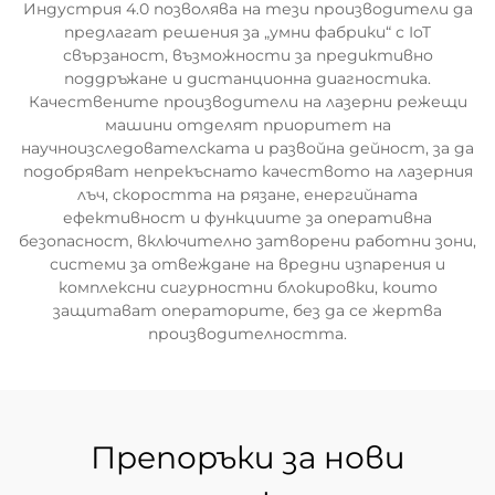
Индустрия 4.0 позволява на тези производители да
предлагат решения за „умни фабрики“ с IoT
свързаност, възможности за предиктивно
поддръжане и дистанционна диагностика.
Качествените производители на лазерни режещи
машини отделят приоритет на
научноизследователската и развойна дейност, за да
подобряват непрекъснато качеството на лазерния
лъч, скоростта на рязане, енергийната
ефективност и функциите за оперативна
безопасност, включително затворени работни зони,
системи за отвеждане на вредни изпарения и
комплексни сигурностни блокировки, които
защитават операторите, без да се жертва
производителността.
Препоръки за нови