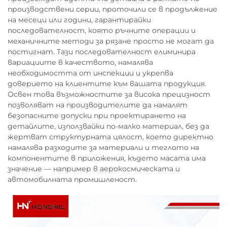
производствени серии, проточили се в продължение
на месеци или години, гарантирайки
последователност, която ръчните операции и
механичните методи за рязане просто не могат да
постигнат. Тази последователност елиминира
вариациите в качеството, намалява
необходимостта от инспекции и укрепва
доверието на клиентите към вашата продукция.
Освен това възможностите за висока прецизност
позволяват на производителите да намалят
безопасните допуски при проектирането на
детайлите, използвайки по-малко материал, без да
жертват структурната цялост, което директно
намалява разходите за материали и теглото на
компонентите в приложения, където масата има
значение — например в аерокосмическата и
автомобилната промишленост.