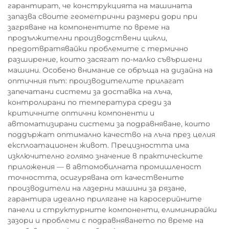
гарантират, че конструкцията на машината
запазва своите геометрични размери дори при
загряване на компонентите по време на
продължителни производствени цикли,
предотвратявайки проблемите с термично
разширение, които засягат по-малко съвършени
машини. Особено внимание се обръща на дизайна на
оптичния път: производителите прилагат
запечатани системи за доставка на лъча,
контролирани по температура среди за
критичните оптични компоненти и
автоматизирани системи за подравняване, които
поддържат оптимално качество на лъча през целия
експлоатационен живот. Прецизността има
изключително голямо значение в практическите
приложения — в автомобилната промишленост
точността, осигурявана от качествените
производители на лазерни машини за рязане,
гарантира идеално прилягане на каросерийните
панели и структурните компоненти, елиминирайки
зазори и проблеми с подравняването по време на