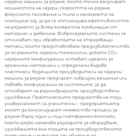
лазерни машини за рязане, които точно регулират
мощността на лазера, скоростта на рязане,
фокусното положение и типа и налягането на
помощния газ, за да се оптимизира ефективността
на рязането за всяка конкретна комбинация от
материал и дебелина. Фибролазерните системи се
отличават при обработката на отразяващи
метали, които представляваха предизвикателство
за по-ранните лазерни технологии, докато CO₂-
лазерните конфигурации остават идеални за
органични материали и определени видове
пластмаси; водещите производители на лазерни
машини за рязане предлагат хибридни решения или
гъвкави конфигурации на системите, за да
отговарят на разнообразните производствени
изисквания. Практическите предимства на тази
универсалност са значителни – предприятията
могат да консолидират множество процеси за
рязане върху един и същ платформен комплекс,
което рязко намалява разходите за оборудване,
изискванията към площта на производственото
помещение и нуждите от обучение на