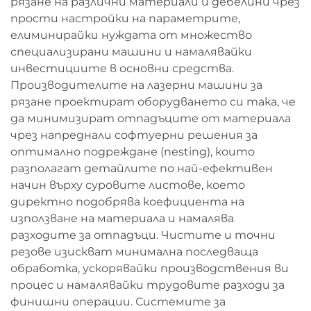
рязане на различни материали и дебелини чрез
прости настройки на параметрите,
елиминирайки нуждата от множество
специализирани машини и намалявайки
инвестициите в основни средства.
Производителите на лазерни машини за
рязане проектират оборудването си така, че
да минимизират отпадъците от материала
чрез напреднали софтуерни решения за
оптимално подреждане (nesting), които
разполагат детайлите по най-ефективен
начин върху суровите листове, което
директно подобрява коефициента на
използване на материала и намалява
разходите за отпадъци. Чистите и точни
резове изискват минимална последваща
обработка, ускорявайки производствения ви
процес и намалявайки трудовите разходи за
финишни операции. Системите за