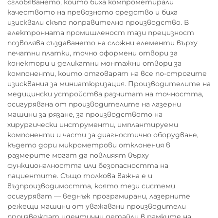
сглобяването, които биха компрометирали
качеството на превозното средство и биха
изисквали скъпо поправително производство. В
електронната промишленост тази прецизност
позволява създаването на сложни елементи върху
печатни платки, точно оформени отвори за
конектори и деликатни монтажни отвори за
компоненти, които отговарят на все по-строгите
изисквания за миниатюризация. Производителите на
медицински устройства разчитат на точността,
осигурявана от производителите на лазерни
машини за рязане, за производството на
хирургически инструменти, имплантируеми
компоненти и части за диагностично оборудване,
където дори микрометрови отклонения в
размерите могат да повлияят върху
функционалността или безопасността на
пациентите. Също толкова важна е и
възпроизводимостта, която тези системи
осигуряват — веднъж програмирани, лазерните
режещи машини от уважавани производители
произвеждат идентични детайли в рамките на