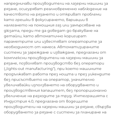
напредничави производители на лазерни машини за
рязане, осигуряват реалновременно наблюдение на
качеството на рязането и откриват проблеми
като грешки в фокусирането, вариации в
налягането на помощния газ или замърсяване на
дюзата, преди те да доведат до бракуване на
детайли, като автоматично коригират
параметрите или известяват операторите за
необходимост от намеса. Автоматизираните
системи за зареждане и изваждане, предлагани от
комплексни производители на лазерни машини за
рязане, позволяват производство без оператори
(„lights-out manufacturing“), при което машините
продължават работа през нощта и през уикендите
без присъствието на оператор, значително
увеличавайки използването на оборудването и
производствения капацитет, без пропорционално
увеличение на разходите за труд. Интеграцията с
Индустрия 4.0, предлагана от водещите
производители на лазерни машини за рязане, свързва
оборудването за рязане с системи за планиране на