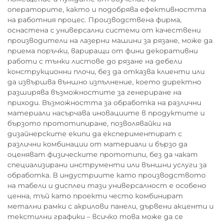
операторите, както и подобрява ефективността
на работния процес. Производствена фирма,
оснастена с универсални системи от качествени
производители на лазерни машини за рязане, може да
приема поръчки, вариращи от фини декоративни
работи с тънки листове до рязане на дебели
конструкционни плочи, без да отказва клиенти или
да извършва външно изпълнение, което директно
разширява възможностите за генериране на
приходи. Възможността за обработка на различни
материали насърчава иновациите в продуктите и
бързото прототипиране, позволявайки на
дизайнерските екипи да експериментират с
различни комбинации от материали и бързо да
оценяват физическите прототипи, без да чакат
специализирани инструменти или външни услуги за
обработка. В индустриите като производството
на табели и дисплеи тази универсалност е особено
ценна, тъй като проекти често комбинират
метални рамки с акрилови панели, дървени акценти и
текстилни графики – всичко това може да се