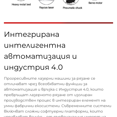
Интегрирана
интелигентна
автоматизация и
индустрия 4.0
Прогресивните лазерни машини за рязане се
отличават чрез всеобхватни функции за
автоматизация и връзка с Индустрия 4.0, които
превръщат лазерното рязане от изолиран
производствен процес в интегриран елемент на
умни фабрични екосистеми. Съвременните системи
включват сложни софтуерни платформи, които
управляват всичко – от първоначалния импорт на