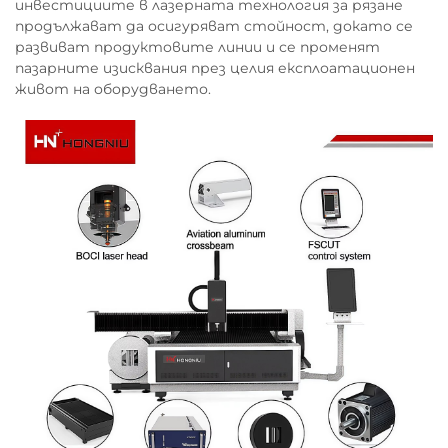
инвестициите в лазерната технология за рязане
продължават да осигуряват стойност, докато се
развиват продуктовите линии и се променят
пазарните изисквания през целия експлоатационен
живот на оборудването.