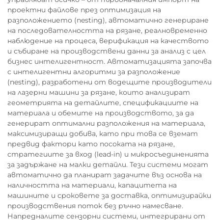
проектни файлове през оптимизация на
разположението (nesting), автоматично генериране
на последователността на рязане, реалновременно
наблюдение на процеса, верификация на качеството
и събиране на производствени данни за анализ с цел
бизнес интелигентност. Автоматизацията започва
с интелигентни алгоритми за разположение
(nesting), разработени от водещите производители
на лазерни машини за рязане, които анализират
геометрията на детайлите, спецификациите на
материала и обемите на производството, за да
генерират оптимални разположения на материала,
максимизиращи добива, като при това се вземат
предвид фактори като посоката на рязане,
стратегиите за вход (lead-in) и микросъединенията
за задържане на малки детайли. Тези системи могат
автоматично да планират задачите въз основа на
наличността на материали, капацитета на
машините и сроковете за доставка, оптимизирайки
производствения поток без ръчно намесване.
Напредналите сензорни системи, интегрирани от