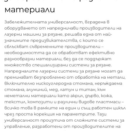
материали
Забележителната универсалност, вградена в
оборудването от напредничави производители на
лазерни машини за рязане, решава една от най-
значимите предизвикателства, с които се
сблъскват съвременните производители –
необходимостта да се обработват ефективно
разнообразни материали, без да се поддържат
множество специализирани системи за рязане.
Напредналите лазерни системи за рязане могат да
преминават безпроблемно от обработка на метали,
включително нискоуглеродна стомана, неръждаема
стомана, алуминий, мед, латун и титан, към
неметални материали като акрил, дърво, кожа,
текстил, композити и различни видове пластмаси –
всичко това в рамките на един и същ работен цикъл
чрез проста корекция на параметрите. Тази
универсалност произтича от сложните системи за
управление, разработени от производителите на