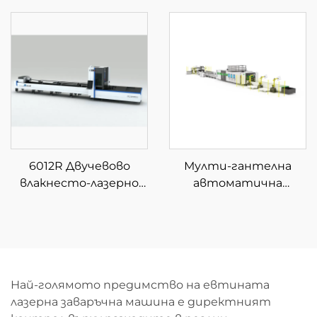
влакно с четири
патрона
6012R Двучевово
Мулти-гантелна
влакнесто-лазерно
автоматична
устройство за
машина за
рязане на тръби
размотаване и
рязане с влакнест
лазер
Най-голямото предимство на евтината
лазерна заваръчна машина е директният