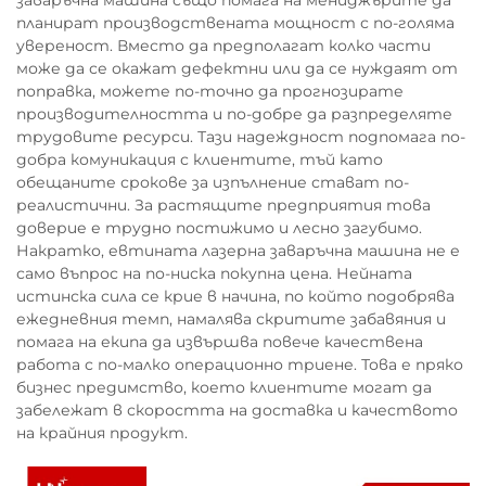
заваръчна машина също помага на мениджърите да
планират производствената мощност с по-голяма
увереност. Вместо да предполагат колко части
може да се окажат дефектни или да се нуждаят от
поправка, можете по-точно да прогнозирате
производителността и по-добре да разпределяте
трудовите ресурси. Тази надеждност подпомага по-
добра комуникация с клиентите, тъй като
обещаните срокове за изпълнение стават по-
реалистични. За растящите предприятия това
доверие е трудно постижимо и лесно загубимо.
Накратко, евтината лазерна заваръчна машина не е
само въпрос на по-ниска покупна цена. Нейната
истинска сила се крие в начина, по който подобрява
ежедневния темп, намалява скритите забавяния и
помага на екипа да извършва повече качествена
работа с по-малко операционно триене. Това е пряко
бизнес предимство, което клиентите могат да
забележат в скоростта на доставка и качеството
на крайния продукт.