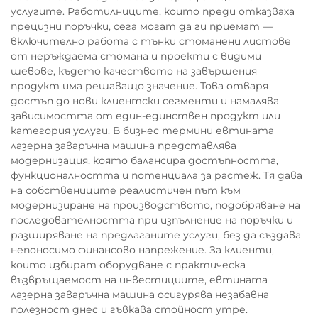
услугите. Работилниците, които преди отказваха
прецизни поръчки, сега могат да ги приемат —
включително работа с тънки стоманени листове
от неръждаема стомана и проекти с видими
шевове, където качеството на завършения
продукт има решаващо значение. Това отваря
достъп до нови клиентски сегменти и намалява
зависимостта от един-единствен продукт или
категория услуги. В бизнес термини евтината
лазерна заваръчна машина представлява
модернизация, която балансира достъпността,
функционалността и потенциала за растеж. Тя дава
на собствениците реалистичен път към
модернизиране на производството, подобряване на
последователността при изпълнение на поръчки и
разширяване на предлаганите услуги, без да създава
непоносимо финансово напрежение. За клиенти,
които избират оборудване с практическа
възвръщаемост на инвестициите, евтината
лазерна заваръчна машина осигурява незабавна
полезност днес и гъвкава стойност утре.