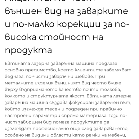
външен вид на заварките
и по-малко корекции за по-
висока стойност на
продукта
Евтината лазерна заваръчна машина предлага
основно предимство, което клиентите забелязват
веднага: по-чисти заваръчни шевове. При
металните изделия външният вид често влияе
върху възприеманото качество почти толкова,
колкото и структурната якост. Евтината лазерна
заваръчна машина създава фокусиран заваръчен път,
който изглежда тесен и подреден при правилно
настроени параметри спрямо материала. Този по-
чист завършен вид помага продуктите да
изглеждат професионално още след заваряването,
особено на видими области като рамки на мебели,