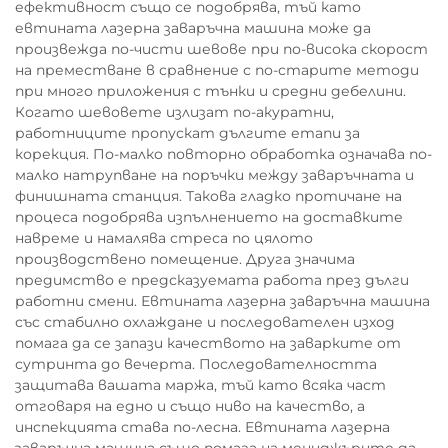
ефективност също се подобрява, тъй като
евтината лазерна заваръчна машина може да
произвежда по-чисти шевове при по-висока скорост
на преместване в сравнение с по-старите методи
при много приложения с тънки и средни дебелини.
Когато шевовете излизат по-акуратни,
работниците пропускат дългите етапи за
корекция. По-малко повторно обработка означава по-
малко натрупване на поръчки между заваръчната и
финишната станция. Такова гладко протичане на
процеса подобрява изпълнението на доставките
навреме и намалява стреса по цялото
производствено помещение. Друга значима
предимство е предсказуемата работа през дълги
работни смени. Евтината лазерна заваръчна машина
със стабилно охлаждане и последователен изход
помага да се запази качеството на заварките от
сутринта до вечерта. Последователността
защитава вашата маржа, тъй като всяка част
отговаря на едно и също ниво на качество, а
инспекцията става по-лесна. Евтината лазерна