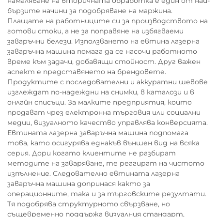
намаляване на вторичната обработка е един от най-
бързите начини за подобряване на маржина.
Плащате на работниците си за производството на
готови стоки, а не за поправяне на избягваеми
заваръчни белези. Използването на евтина лазерна
заваръчна машина помага да се насочи работното
време към задачи, добавящи стойност. Друг важен
аспект е представянето на брендовете.
Продуктите с последователни и аккуратни шевове
изглеждат по-надеждни на снимки, в каталози и в
онлайн списъци. За малките предприятия, които
продават чрез електронна търговия или социални
медии, визуалното качество управлява конверсията.
Евтината лазерна заваръчна машина подпомага
това, като осигурява еднакъв външен вид на всяка
серия. Дори когато клиентите не разбират
методите на заваряване, те реагират на чистото
изпълнение. Следователно евтината лазерна
заваръчна машина допринася както за
операционните, така и за търговските резултати.
Тя подобрява структурното свързване, но
същевременно поддържа визуалния стандарт,