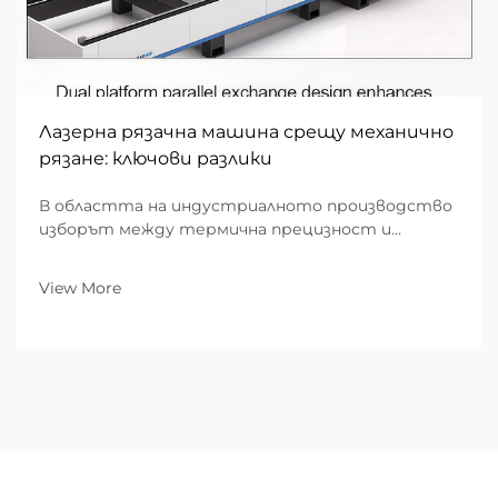
Лазерна рязачна машина срещу механично
рязане: ключови разлики
В областта на индустриалното производство
изборът между термична прецизност и
механична сила определя ефективността,
разходите и качеството на крайния продукт. В
View More
продължение на десетилетия механичното
рязане — използващо физически инструменти
като ножици, перфоратори...