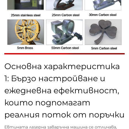
Основна характеристика
1: Бързо настройване и
ежедневна ефективност,
които подпомагат
реалния поток от поръчки
Евтината лазерна заваръчна машина се отличава,