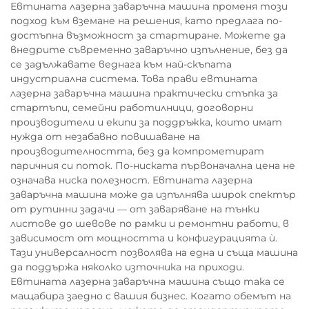
Евтината лазерна заваръчна машина променя този
подход към вземане на решения, като предлага по-
достъпна възможност за стартиране. Можете да
внедрите съвременно заваръчно изпълнение, без да
се задължавате веднага към най-скъпата
индустриална система. Това прави евтината
лазерна заваръчна машина практически стъпка за
стартъпи, семейни работилници, договорни
производители и екипи за поддръжка, които имат
нужда от незабавно повишаване на
производителността, без да компрометират
паричния си поток. По-ниската първоначална цена не
означава ниска полезност. Евтината лазерна
заваръчна машина може да изпълнява широк спектър
от рутинни задачи — от заваряване на тънки
листове до шевове по рамки и ремонтни работи, в
зависимост от мощността и конфигурацията ѝ.
Тази универсалност позволява на една и съща машина
да поддържа няколко източника на приходи.
Евтината лазерна заваръчна машина също така се
мащабира заедно с вашия бизнес. Когато обемът на