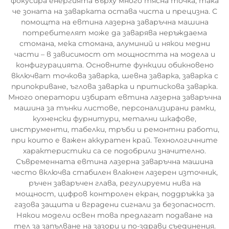
фокусира енергията върху много тясна точка, така
че зоната на заварката остава чиста и прецизна. С
помощта на евтина лазерна заваръчна машина
потребителят може да заварява неръждаема
стомана, мека стомана, алуминий и някои медни
части – в зависимост от мощността на модела и
конфигурацията. Основните функции обикновено
включват точкова заварка, шевна заварка, заварка с
припокриване, ъглова заварка и притискова заварка.
Много оператори избират евтина лазерна заваръчна
машина за тънки листове, персонализирани рамки,
кухненски фурнитури, метални шкафове,
инструменти, табелки, тръби и ремонтни работи,
при които е важен аккуратен край. Технологичните
характеристики са се подобрили значително.
Съвременната евтина лазерна заваръчна машина
често включва стабилен влакнен лазерен източник,
ръчен заваръчен глава, регулируеми нива на
мощност, цифров контролен екран, поддръжка за
газова защита и вградени сигнали за безопасност.
Някои модели освен това предлагат подаване на
тел за запълване на зазори и по-здрави съединения.