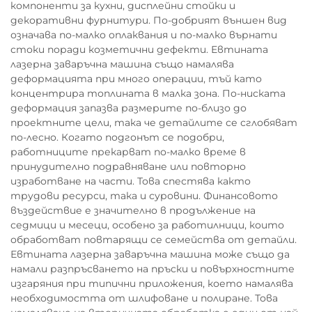
компоненти за кухни, дисплейни стойки и
декоративни фурнитури. По-добрият външен вид
означава по-малко оплаквания и по-малко върнати
стоки поради козметични дефекти. Евтината
лазерна заваръчна машина също намалява
деформацията при много операции, тъй като
концентрира топлината в малка зона. По-ниската
деформация запазва размерите по-близо до
проектните цели, така че детайлите се сглобяват
по-лесно. Когато подгонът се подобри,
работниците прекарват по-малко време в
принудително подравняване или повторно
изработване на части. Това спестява както
трудови ресурси, така и суровини. Финансовото
въздействие е значително в продължение на
седмици и месеци, особено за работилници, които
обработват повтарящи се семейства от детайли.
Евтината лазерна заваръчна машина може също да
намали разпръсването на пръски и повърхностните
изгаряния при типични приложения, което намалява
необходимостта от шлифоване и полиране. Това