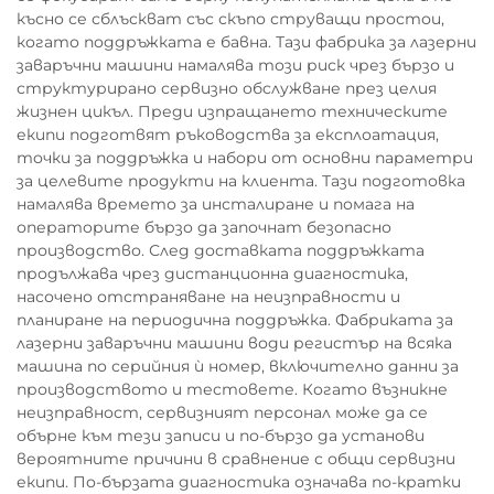
късно се сблъскват със скъпо струващи простои,
когато поддръжката е бавна. Тази фабрика за лазерни
заваръчни машини намалява този риск чрез бързо и
структурирано сервизно обслужване през целия
жизнен цикъл. Преди изпращането техническите
екипи подготвят ръководства за експлоатация,
точки за поддръжка и набори от основни параметри
за целевите продукти на клиента. Тази подготовка
намалява времето за инсталиране и помага на
операторите бързо да започнат безопасно
производство. След доставката поддръжката
продължава чрез дистанционна диагностика,
насочено отстраняване на неизправности и
планиране на периодична поддръжка. Фабриката за
лазерни заваръчни машини води регистър на всяка
машина по серийния ѝ номер, включително данни за
производството и тестовете. Когато възникне
неизправност, сервизният персонал може да се
обърне към тези записи и по-бързо да установи
вероятните причини в сравнение с общи сервизни
екипи. По-бързата диагностика означава по-кратки