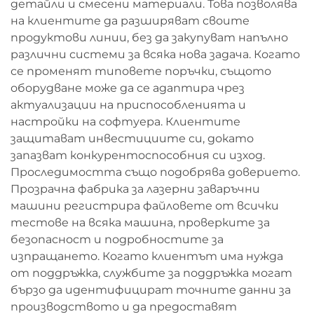
детайли и смесени материали. Това позволява
на клиентите да разширяват своите
продуктови линии, без да закупуват напълно
различни системи за всяка нова задача. Когато
се променят типовете поръчки, същото
оборудване може да се адаптира чрез
актуализации на приспособленията и
настройки на софтуера. Клиентите
защитават инвестициите си, докато
запазват конкурентоспособния си изход.
Проследимостта също подобрява доверието.
Прозрачна фабрика за лазерни заваръчни
машини регистрира файловете от всички
тестове на всяка машина, проверките за
безопасност и подробностите за
изпращането. Когато клиентът има нужда
от поддръжка, службите за поддръжка могат
бързо да идентифицират точните данни за
производството и да предоставят