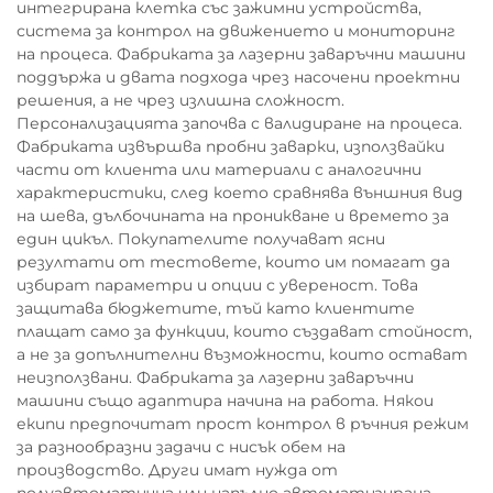
интегрирана клетка със зажимни устройства,
система за контрол на движението и мониторинг
на процеса. Фабриката за лазерни заваръчни машини
поддържа и двата подхода чрез насочени проектни
решения, а не чрез излишна сложност.
Персонализацията започва с валидиране на процеса.
Фабриката извършва пробни заварки, използвайки
части от клиента или материали с аналогични
характеристики, след което сравнява външния вид
на шева, дълбочината на проникване и времето за
един цикъл. Покупателите получават ясни
резултати от тестовете, които им помагат да
избират параметри и опции с увереност. Това
защитава бюджетите, тъй като клиентите
плащат само за функции, които създават стойност,
а не за допълнителни възможности, които остават
неизползвани. Фабриката за лазерни заваръчни
машини също адаптира начина на работа. Някои
екипи предпочитат прост контрол в ръчния режим
за разнообразни задачи с нисък обем на
производство. Други имат нужда от