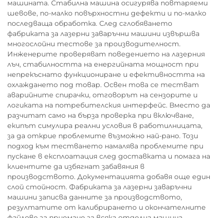
машината. Стабилна машина осигурява повтаряеми
шевове, по-малко повърхностни дефекти и по-малко
последваща обработка. След сглобяването
фабриката за лазерни заваръчни машини извършва
многослойни тестове за производителност.
Инженерите проверяват поведението на лазерния
лъч, стабилността на енергийната мощност при
непрекъснато функциониране и ефективността на
охлаждането под товар. Освен това се тестват
аварийните спирачки, отговорът на сензорите и
логиката на потребителския интерфейс. Вместо да
разчитат само на бърза проверка при включване,
екипът симулира реални условия в работилницата,
за да открие проблемите възможно най-рано. Този
подход към тестването намалява проблемите при
пускане в експлоатация след доставката и помага на
клиентите да избягнат забавяния в
производството. Документацията добавя още един
слой стойност. Фабриката за лазерни заваръчни
машини записва данните за производството,
резултатите от калибрирането и окончателните
файлове за приемане за всяка отделна машина.