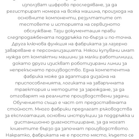
използват цифрово проследяване, за да
регистрират номера на всяка машина, произхода на
основните компоненти, резултатите от
тестовете и историята на сервизното
обслужване. Тази документация прави
следпродажбената поддръжка по-бърза и по-точна.
Друга ключова функция на фабриката за лазерно
заваряване е персонализацията. Някои купувачи имат
нужда от компактни машини за малки работилници,
докато други изискват роботизирани линии за
непрекъснато производство. Една компетентна
фабрика може да адаптира дизайна на
приспособленията, логиката на заваръчната
траектория и методите за зареждане, за да
отговарят на реалните производствени задачи.
Обучението също е част от предоставяната
стойност. Много фабрики предлагат ръководства
за експлоатация, основни инструкции за поддръжка и
дистанционно диагностициране, за да могат
клиентите бързо да започнат производството.
Накратко, фабриката не е просто място, където се