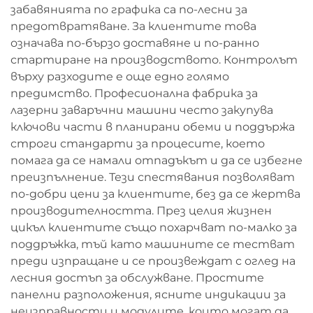
забавянията по графика са по-лесни за
предотвратяване. За клиентите това
означава по-бързо доставяне и по-ранно
стартиране на производството. Контролът
върху разходите е още едно голямо
предимство. Професионална фабрика за
лазерни заваръчни машини често закупува
ключови части в планирани обеми и поддържа
строги стандарти за процесите, което
помага да се намали отпадъкът и да се избегне
преизпълнение. Тези спестявания позволяват
по-добри цени за клиентите, без да се жертва
производителността. През целия жизнен
цикъл клиентите също похарчват по-малко за
поддръжка, тъй като машините се тестват
преди изпращане и се произвеждат с оглед на
лесния достъп за обслужване. Простите
панелни разположения, ясните индикации за
неизправности и модулите, които могат да