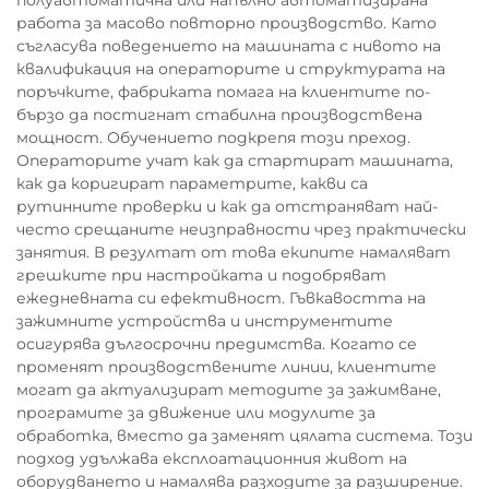
полуавтоматична или напълно автоматизирана
работа за масово повторно производство. Като
съгласува поведението на машината с нивото на
квалификация на операторите и структурата на
поръчките, фабриката помага на клиентите по-
бързо да постигнат стабилна производствена
мощност. Обучението подкрепя този преход.
Операторите учат как да стартират машината,
как да коригират параметрите, какви са
рутинните проверки и как да отстраняват най-
често срещаните неизправности чрез практически
занятия. В резултат от това екипите намаляват
грешките при настройката и подобряват
ежедневната си ефективност. Гъвкавостта на
зажимните устройства и инструментите
осигурява дългосрочни предимства. Когато се
променят производствените линии, клиентите
могат да актуализират методите за зажимване,
програмите за движение или модулите за
обработка, вместо да заменят цялата система. Този
подход удължава експлоатационния живот на
оборудването и намалява разходите за разширение.