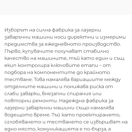
лазерна рязка на
рязане
листове и тръби
Изборът на силна фабрика за лазерни
заваръчни машини носи директни и измерими
предимства за ежедневното производство.
Първо, купувачите получават стабилно
качество на машините, тъй като един и същ
екип контролира ключовите етапи – от
подбора на компонентите до крайното
тестване. Това намалява вариациите между
отделните машини и понижава риска от
слаби заварки, внезапни спирания или
повторни ремонти. Надеждна фабрика за
лазерни заваръчни машини също намалява
водещото време. Тъй като проектирането,
сглобяването и тестването се извършват на
едно място, комуникацията е по-бърза, а