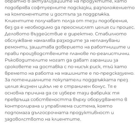
обратно в актуализациите на продуктите, като
подобрява софтуерните подсказки, разположението
на компонентите и достъпа за поддръжка.
Клиентите получават полза от тези подобрения,
без да е необходимо да преосмислят целия си процес.
Деловото въздействие е директно. Стабилното
обслужване намалява разходите за непланувани
ремонти, защитава доверието на работниците и
прави производствените планове по-реалистични.
Ръководителите могат да дават гаранции за
сроковете на доставка с по-нисък риск, тъй като
времето на работа на машините е по-предсказуемо.
За потенциалните покупатели поддръжката през
целия жизнен цикъл не е страничен бонус. Тя е
основна причина да се избере тази фабрика: тя
превръща собствеността върху оборудването в
контролирана и управляема система, която
подпомага дългосрочната продуктивност и
задоволството на клиентите.