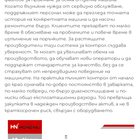
Когато възникне нужда от сервизно обслужване,
поддръжният персонал може да прегледа точната
история на конкретната машина и да насочи
ремонтите бързо. Клиентите прекарват по-малко
време в обясняване на проблемите и повече време в
изпълнение на поръчките. За растящите
производители тази система за контрол създава
увереност. Те могат да увеличават обема на
производството, да обучават нови оператори и да
поддържат стандартите за качество, без да се
страхуват от непредвидимо поведение на
машините. На практика пълният контрол от начало
до край означава по-добро постоянство в заварката,
по-малко повреди, по-бързо диагностициране и по-
ниски общо експлоатационни разходи. Той превръща
закупката в надежден производствен актив, а не в
краткосрочен риск, свързан с оборудването.