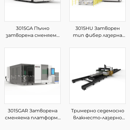
3015GA Пълно
3015HU Затворен
затворена сменяема
тип фибер лазерна
платформа за фибер
машина за рязане с
лазерна рязка
автоматично
зареждане и
разтоварване на
материали
3015GAR Затворена
Тримерно седемосно
сменяема платформа
влакнесто-лазерно
за интегрирана
устройство за