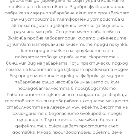
движение до зареждане на софтуера и крайните
проверки на качеството. В добре функционираща
фабрика за лазерно заваряване екипите произвеждат
ръчни устройства, платформени устройства и
автоматизирани заваръчни клетки за бизнеси с
различни мащаби. Същото място обикновено
включва пробна лаборатория, където инженерите
изпитват материали на клиентите преди покупка,
като предоставят на купувачите ясно
доказателство за здравината, скоростта и
външния вид на заварката. Този практически подход
помага на клиентите да изберат правилната модел
без предположения. Надеждна фабрика за лазерно
заваряване също насочва вниманието си към
последователността в производството.
Работниците спазват ясни стандарти за сборка, а
тестовите екипи проверяват изходната мощност,
стабилността на лазерния лъч, ефективността на
охлаждането и безопасните блокировки преди
изпращане. Тези стъпки намаляват броя на
дефектите и съкращават простоите след
доставка. Много производствени обекти вече