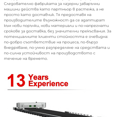
Следователно фабриката за лазерни заваръчни
машини действа като партньор в растежа, а не
просто като доставчик. Тя предоставя на
производителите възможност да се адаптират
към нови поръчки, нови материали и по-напрегнати
срокове за доставка, без значителни прекъсвания. За
потенциалните клиенти стойността е очевидна:
по-добро съответствие на процеса, по-бързо
внедряване, по-умно разпределяне на средствата и
по-силна устойчивост на производството с
течение на времето.