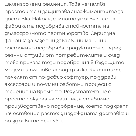
целенасочени решения. Това намалява
простоите и защитава ангажиментите за
доставка. Накрая, силното управление на
фабриката подобрява стойността на
дългосрочното партньорство. Сериязна
фабрика за лазерни заваръчни машини
постоянно подобрява продуктите си чрез
реални отзиви от потребителите и след
това прилага тези подобрения в бъдещите
модели и планове за поддръжка. Клиентите
печелят от по-добър софтуер, по-здрави
аксесоари и по-умни работни процеси с
течение на времето. Резултатът не е
просто покупка на машина, а стабилно
производствено подобрение, което подкрепя
качествения растеж, надеждната доставка и
по-здравите печалби.