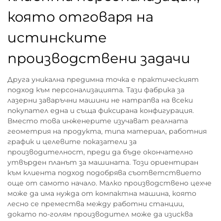
която отговаря на
истинските
производствени задачи
Друга уникална предимна точка е практическият
подход към персонализацията. Тази фабрика за
лазерни заваръчни машини не натрапва на всеки
покупател една и съща фиксирана конфигурация.
Вместо това инженерите изучават реалната
геометрия на продукта, типа материал, работния
график и целевите показатели за
производителност, преди да бъде окончателно
утвърден планът за машината. Този ориентиран
към клиента подход подобрява съответствието
още от самото начало. Малко производствено цехче
може да има нужда от компактна машина, която
лесно се премества между работни станции,
докато по-голям производител може да изисква