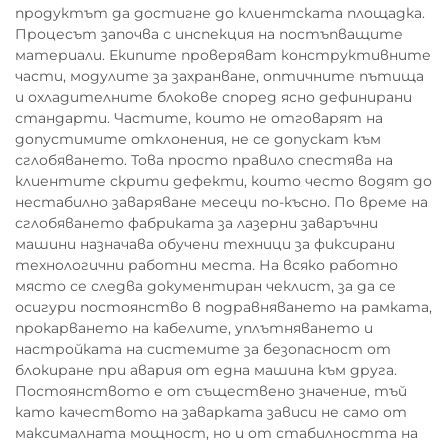
продуктът да достигне до клиентската площадка.
Процесът започва с инспекция на постъпващите
материали. Екипите проверяват конструктивните
части, модулите за захранване, оптичните пътища
и охладителните блокове според ясно дефинирани
стандарти. Частите, които не отговарят на
допустимите отклонения, не се допускат към
сглобяването. Това просто правило спестява на
клиентите скрити дефекти, които често водят до
нестабилно заваряване месеци по-късно. По време на
сглобяването фабриката за лазерни заваръчни
машини назначава обучени техници за фиксирани
технологични работни места. На всяко работно
място се следва документиран чеклист, за да се
осигури постоянство в подравняването на рамката,
прокарването на кабелите, уплътняването и
настройката на системите за безопасност от
блокиране при авария от една машина към друга.
Постоянството е от съществено значение, тъй
като качеството на заварката зависи не само от
максималната мощност, но и от стабилността на