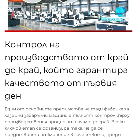
Контрол на
производството от край
до край, който гарантира
качеството от първия
ден
Един от основните предимства на тази фабрика за
лазерни заваръчни машини е пълният контрол върху
производствения процес от начало до край. Всеки
ключов етап се организира така, че да се
предотврати отклонение в качеството, преди