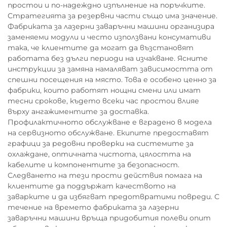
простои и по-надеждно изпълнение на поръчките.
Стратегията за резервни части също има значение.
Фабриката за лазерни заваръчни машини организира
заменяеми модули и често използвани консумативи
така, че клиентите да могат да възстановят
работата без дълги периоди на изчакване. Ясните
инструкции за замяна намаляват зависимостта от
спешни посещения на място. Това е особено ценно за
фабрики, които работят нощни смени или имат
тесни срокове, където всеки час простои влияе
върху ангажиментите за доставка.
Профилактичното обслужване е вградено в модела
на сервизното обслужване. Екипите предоставят
графици за редовни проверки на системите за
охлаждане, оптичната чистота, цялостта на
кабелите и компонентите за безопасност.
Следването на тези прости действия помага на
клиентите да поддържат качеството на
заварките и да избягват предотвратими повреди. С
течение на времето фабриката за лазерни
заваръчни машини връща придобития полеви опит