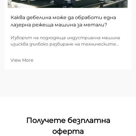
Каква дебелина може да обработи една
лазерна режеща машина за метали?
Изборът на подходяща индустриална машина
изисква дълбоко разбиране на техническите
граници. Ако търсите лазерен резач за метал,
един от най-критичните въпроси, с които ще
View More
се сблъскате, е: „Каква е максималната
дебелина, която тази машина може да реже...“
Получете безплатна
оферта