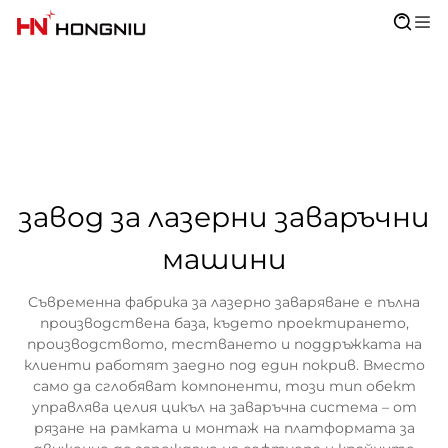
завод за лазерни заваръчни
машини
Съвременна фабрика за лазерно заваряване е пълна
производствена база, където проектирането,
производството, тестването и поддръжката на
клиенти работят заедно под един покрив. Вместо
само да сглобяват компоненти, този тип обект
управлява целия цикъл на заваръчна система – от
рязане на рамката и монтаж на платформата за