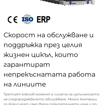
Скорост на обслужване и
поддръжка през целия
жизнен цикъл, които
гарантират
непрекъснатата работа
на линиите
Третият ключов момент е силата на изпълнението
на следпродажбеното обслужване. Много компании
се фокусират само върху покупателната цена и по-