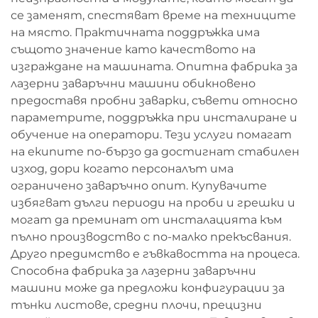
се заменят, спестяват време на техниците
на място. Практичната поддръжка има
същото значение като качеството на
изграждане на машината. Опитна фабрика за
лазерни заваръчни машини обикновено
предоставя пробни заварки, съвети относно
параметрите, поддръжка при инсталиране и
обучение на оператори. Тези услуги помагат
на екипите по-бързо да достигнат стабилен
изход, дори когато персоналът има
ограничено заваръчно опит. Купувачите
избягват дълги периоди на проби и грешки и
могат да преминат от инсталацията към
пълно производство с по-малко прекъсвания.
Друго предимство е гъвкавостта на процеса.
Способна фабрика за лазерни заваръчни
машини може да предложи конфигурации за
тънки листове, средни плочи, прецизни