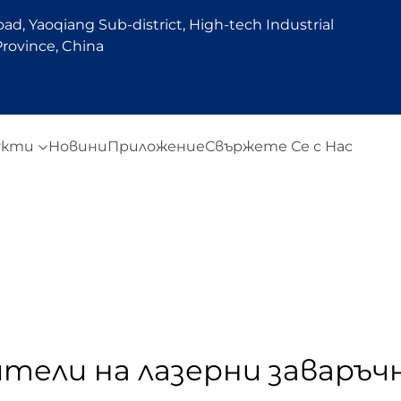
d, Yaoqiang Sub-district, High-tech Industrial
rovince, China
укти
Новини
Приложение
Свържете Се с Нас
тели на лазерни заваръ