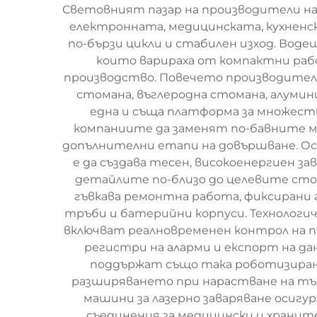
Световният пазар на производители на 
електронната, медицинската, кухненс
по-бързи цикли и стабилен изход. Вод
които варираха от компактни раб
производство. Повечето производители
стомана, въглеродна стомана, алумин
една и съща платформа за множеств
компаниите да заменят по-бавните м
допълнителни етапи на довършване. Ос
е да създава тесен, високоенергиен з
детайлите по-близо до целевите стой
гъвкава ремонтна работа, фиксирани 
тръби и батерийни корпуси. Технологи
включват реалновременен контрол на па
регистри на аларми и експорт на да
поддържат също така роботизирана
разширяването при нарастване на тъ
машини за лазерно заваряване осиг
съединения за медицински и хранит