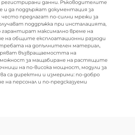
з регистрирани данни. Ръководителите
е и да поддържат документация за
 често предлагат по-силни мрежи за
получават поддръжка при инсталацията,
то гарантират максимално време на
не на общите експлоатационни разходи
потребата на допълнителен материал,
обряват възвращаемостта на
ъзможност за мащабиране на растящите
чници на по-висока мощност, модули за
а са директни и измерими: по-добро
е на персонал и по-предсказуеми