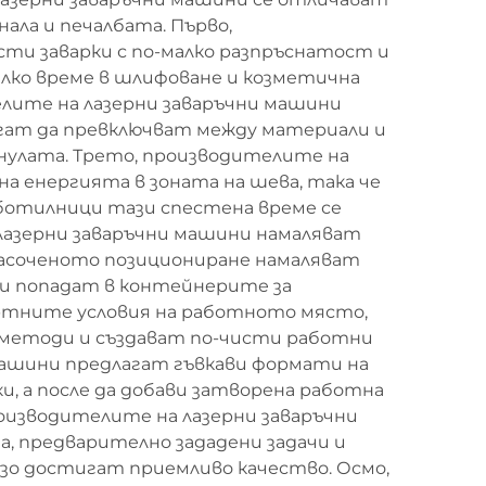
ала и печалбата. Първо,
ти заварки с по-малко разпръснатост и
алко време в шлифоване и козметична
елите на лазерни заваръчни машини
гат да превключват между материали и
 нулата. Трето, производителите на
а енергията в зоната на шева, така че
работилници тази спестена време се
 лазерни заваръчни машини намаляват
насоченото позициониране намаляват
и попадат в контейнерите за
ртните условия на работното място,
 методи и създават по-чисти работни
 машини предлагат гъвкави формати на
и, а после да добави затворена работна
роизводителите на лазерни заваръчни
 предварително зададени задачи и
зо достигат приемливо качество. Осмо,