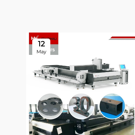
12
May