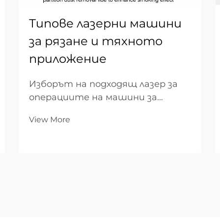
Типове лазерни машини
за рязане и тяхното
приложение
Изборът на подходящ лазер за
операциите на машини за
рязане представлява критично
View More
решение, което директно влияе
върху производителността при
производството, качеството
на рязането и
експлоатационните разходи.
Съвременната индустриална
технология за лазерно рязане
обхваща няколко д...