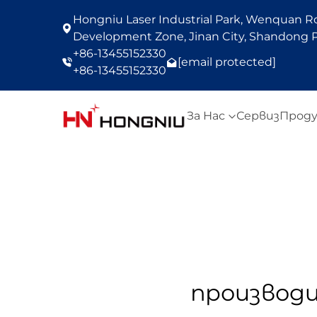
Hongniu Laser Industrial Park, Wenquan Roa
Development Zone, Jinan City, Shandong P
+86-13455152330
[email protected]
+86-13455152330
За Нас
Сервиз
Прод
производи