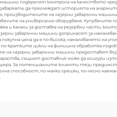
и машини подкрепят контрола на качеството чре
заварката, да преглеждат историята на алармит
, производителите на лазерни заваръчни машини
давачите на универсално оборудване. Купувачите 
ъжка и канали за доставка на резервни части, кои
азерни заваръчни машини допринасят за намалява
а покупна цена да е по-висока, намаляването на у
и по-кратките цикли на финишна обработка под
те на лазерни заваръчни машини предоставят в
араства, същият доставчик може да осигури изто
уера. За потенциалните клиенти тези предимств
лна способност, по-малко грешки, по-лесно наеман
.