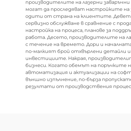
производителите на лазерни заваръчн
могат да проследяват настройките на 
одити от страна на клиентите. Девето
сервизно обслужване в сравнение с про
настройка на процеса, планове за поддр
работа. Десето, производителите на л
с течение на времето. Дори и началнат
по-малкият брой отхвърлени детайли 
инвестициите. Накрая, производители
бизнеси. Когато обемът на поръчките н
автоматизация и актуализации на софт
външно изпълнение, по-бърза пропускате
резултати от производствения процес