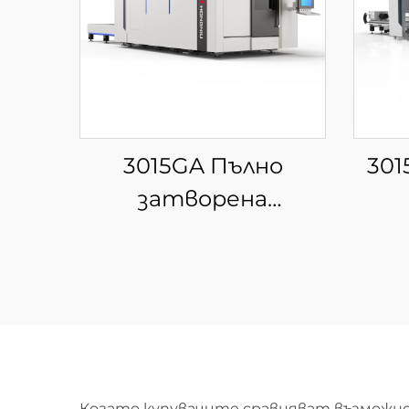
3015GA Пълно
301
затворена
сменяема
п
платформа за
фибер лазерна рязка
ла
ли
Когато купувачите сравняват възможно