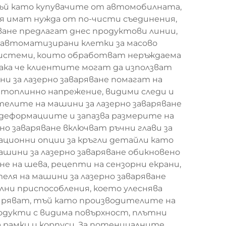
 тъй като купувачите от автомобилната,
я имат нужда от по-чисти съединения,
ване предлагат днес продуктови линии,
 автоматизирани клетки за масово
 системи, които обработват неръждаема
така че клиентите могат да използват
и за лазерно заваряване помагат на
топлинно напрежение, видими следи и
елите на машини за лазерно заваряване
а деформациите и запазва размерите на
о заваряване включват ръчни глави за
ационни опции за кръгли детайли като
шини за лазерно заваряване обикновено
е на шева, рецепти на сензорни екрани,
еля на машини за лазерно заваряване
ни приспособления, което улеснява
иряват, тъй като производителите на
одукти с видима повърхност, плътни
 рамки и корпуси. За потенциалните