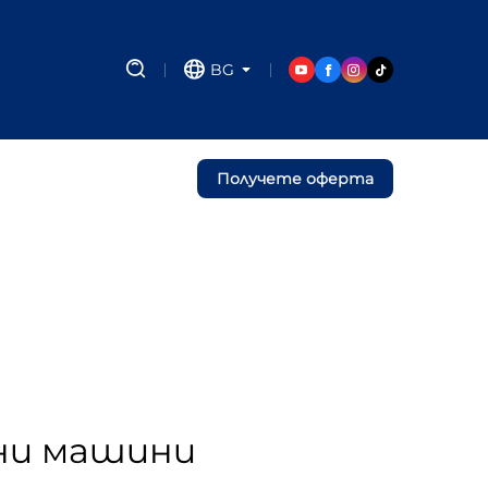
BG
Получете оферта
чни машини