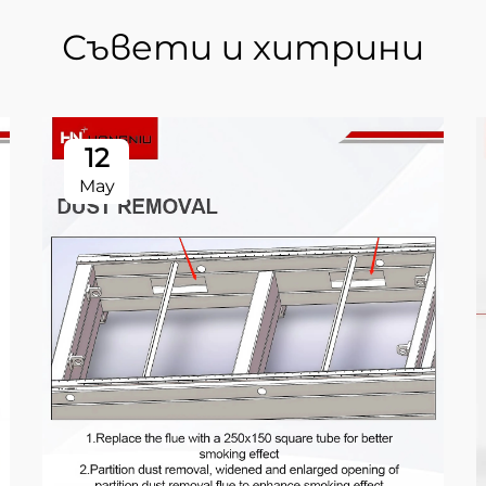
Съвети и хитрини
12
May