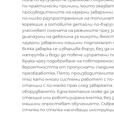
по практически причини, които оказват
производителите на лазерни заваръчни
по-ниско разпространение на топлината
корекция, а готовите детайли по-бърз
улесняват смяната на режимите чрез 
диапазони на дебелина за минути, вмес
лазерни заваръчни машини подпомагат п
всяка заварка се извършва бързо, без 
натрупва и води до повече изпратени 
брака чрез подобряване на повторяемо
вероятността от пропуснати съединени
преобработка. Пето, производителите
тъй като много системи работят с по-
станции с по-малко прах след заваркат
оборудването. Една компания може да за
станция или роботизирана клетка, без д
машини опростяват обучението. Съвре
стъпка по стъпка насочващи инструкции