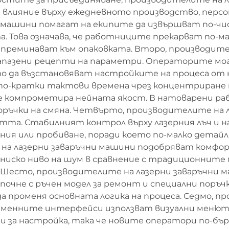
 влияние върху ежедневното производство, персон
 машини помагат на екипите да извършват по-чис
. Това означава, че работниците прекарват по-м
о преминават към опаковката. Второ, производит
запазени рецепти на параметри. Операторите мо
то да възстановяват настройките на процеса от
о-кратки тактови времена чрез концентриране н
да се компрометира нейната якост. В натоварени 
поръчки на смяна. Четвърто, производителите на
стта. Стабилният контрол върху лазерния лъч и 
я или пробиване, поради което по-малко детайл
 на лазерни заваръчни машини подобряват комфо
ниско ниво на шум в сравнение с традиционните
а. Шесто, производителите на лазерни заваръчни
почне с ръчен модел за ремонт и специални поръчк
а променя основната логика на процеса. Седмо, п
менните интерфейси използват визуални менюта,
 за настройка, така че новите оператори по-бър