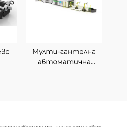
ево
Мулти-гантелна
автоматична
за
машина за
ъби
размотаване и
рязане с влакнест
лазер
азерни заваръчни машини се отличават