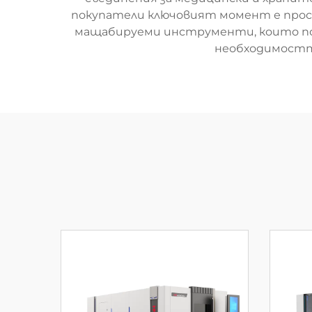
покупатели ключовият момент е прос
мащабируеми инструменти, които по
необходимостта