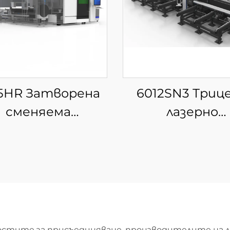
5HR Затворена
6012SN3 Триц
сменяема
лазерно
латформа за
устройство 
интегрирана
рязане на тр
зерна рязка на
стове и тръби
стите за присъединяване, производителите на л