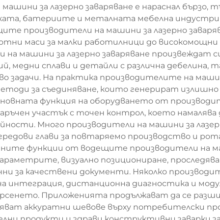
машини за лазерно заваряване е нараснал бързо,
ката, батериите и металната мебелна индустри
ещите производители на машини за лазерно заваря
отни маси за малки работилници до високомощни
 на машини за лазерно заваряване произвеждат
ий, медни сплави и детайли с различна дебелина, 
о задачи. На практика производителите на машин
етоди за съединяване, които генерират излишно 
новната функция на оборудването от производит
аваръчен участък с точен контрол, което намаляв
ности. Много производители на машини за лазерн
гредови глави за повтаряемо производство и рот
чните функции от водещите производители на ма
раметрите, визуално позициониране, проследяван
нни за качествени документи. Няколко производит
 интеграция, дистанционна диагностика и модул
рсенето. Приложенията продължават да се разш
уряват аккуратни шевове върху потребителски пр
елни продукти и здрави конструктивни заварки за