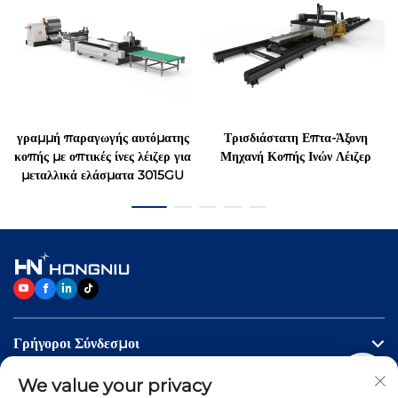
γραμμή παραγωγής αυτόματης
Τρισδιάστατη Επτα-Άξονη
κοπής με οπτικές ίνες λέιζερ για
Μηχανή Κοπής Ινών Λέιζερ
μεταλλικά ελάσματα 3015GU
Γρήγοροι Σύνδεσμοι
We value your privacy
Προϊόντα