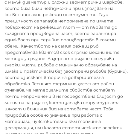
с малък диаметър и сложни геометрични шаркове,
които биха били невъзможни при използване на
конвенционални режещи инструменти. Тази
прецизност се запазва непроменена по цялата
повърхност на режещия плот — от първата до
хилядната произведена част, което гарантира
еднаквост при серийно производство в големи
обеми. Качеството на самия режещ ръб
представлява квантов скок спрямо механичните
методи за рязане. Лазерното рязане осигурява
гладки, чисти ръбове с минимално образуване на
шлака и практически без заострени ръбове (бурини),
които изискват вторична довършителна
обработка. Тесният термично засегнат район
означава, че материалните свойства остават
почти непроменени в непосредствена близост до
линията на рязане, което запазва структурната
цялост и външния вид на готовата част. Това
придобива особено значение при работа с
материали, чувствителни към топлинна
деформация, или когато естетическите аспекти