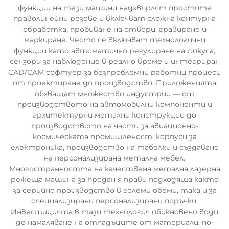
функции на тези машини надхвърлят простите
праволинейни резове и включват сложна контурна
обработка, пробиване на отвори, гравиране и
маркиране. Често се включват технологични
функции като автоматично регулиране на фокуса,
сензори за наблюдение в реално време и интегриран
CAD/CAM софтуер за безпроблемни работни процеси
от проектиране до производство. Приложенията
обхващат множество индустрии — от
производството на автомобилни компоненти и
архитектурни метални конструкции до
производството на части за авиационно-
космическата промишленост, корпуси за
електроника, производство на табелки и създаване
на персонализирана метална мебел.
Многостранността на качествена метална лазерна
режеща машина за продан я прави подходяща както
за серийно производство в големи обеми, така и за
специализирани персонализирани поръчки.
Инвестицията в тази технология обикновено води
до намаляване на отпадъците от материали, по-