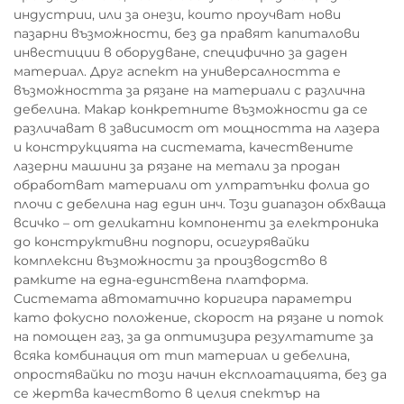
индустрии, или за онези, които проучват нови
пазарни възможности, без да правят капиталови
инвестиции в оборудване, специфично за даден
материал. Друг аспект на универсалността е
възможността за рязане на материали с различна
дебелина. Макар конкретните възможности да се
различават в зависимост от мощността на лазера
и конструкцията на системата, качествените
лазерни машини за рязане на метали за продан
обработват материали от ултратънки фолиа до
плочи с дебелина над един инч. Този диапазон обхваща
всичко – от деликатни компоненти за електроника
до конструктивни подпори, осигурявайки
комплексни възможности за производство в
рамките на една-единствена платформа.
Системата автоматично коригира параметри
като фокусно положение, скорост на рязане и поток
на помощен газ, за да оптимизира резултатите за
всяка комбинация от тип материал и дебелина,
опростявайки по този начин експлоатацията, без да
се жертва качеството в целия спектър на