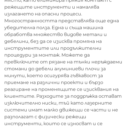
място, като елиминира прякия контакт с
режещите инструменти и намалява
излагането на опасни процеси.
Многостранността представлява още една
убедителна полза. Една и съща машина
обработва множество видове метали и
дебелини, без да се изисква промяна на
инструментите или продължителни
процедури за монтаж. Можете да
превключите от рязане на тънки неръждаеми
стомани до дебели алуминиеви плочи за
минути, което осигурява гъвкавост за
приемане на различни проекти и бързо
реагиране на променящите се изисквания на
клиентите. Разходите за поддръжка остават
изключително ниски, тъй като лазерните
системи имат малко движещи се части и не
разполагат с физически режещи
инструменти, които се износват и се