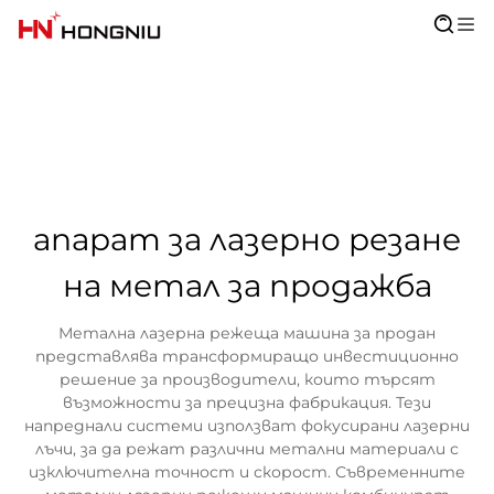
апарат за лазерно резане
на метал за продажба
Метална лазерна режеща машина за продан
представлява трансформиращо инвестиционно
решение за производители, които търсят
възможности за прецизна фабрикация. Тези
напреднали системи използват фокусирани лазерни
лъчи, за да режат различни метални материали с
изключителна точност и скорост. Съвременните