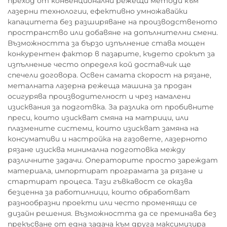
преход от конвенционални режещи методи към
лазерни технологии, ефективно умножавайки
капацитета без разширяване на производственото
пространство или добавяне на допълнителни смени.
Възможността за бързо изпълнение става мощен
конкурентен фактор в пазарите, където срокът за
изпълнение често определя кой доставчик ще
спечели договора. Освен самата скорост на рязане,
металната лазерна режеща машина за продан
осигурява производителност и чрез намалени
изисквания за подготвка. За разлика от пробивните
преси, които изискват смяна на матрици, или
плазмените системи, които изискват замяна на
консумативи и настройка на газовете, лазерното
рязане изисква минимална подготовка между
различните задачи. Операторите просто зареждат
материала, импортират програмата за рязане и
стартират процеса. Тази гъвкавост се оказва
безценна за работилници, които обработват
разнообразни проекти или често променящи се
дизайн решения. Възможността да се преминава без
прекъсване от една задача към друга максимизира