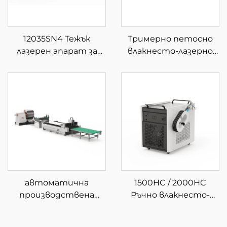
12035SN4 Тежък
Тримерно петосно
лазерен апарат за
влакнесто-лазерно
рязане на тръби от
устройство за
влакно с четири
рязане
патрона
автоматична
1500HC / 2000HC
производствена
Ръчно влакнесто-
линия за рязане с
лазерно почистващо
влакнест лазер с
устройство с водно