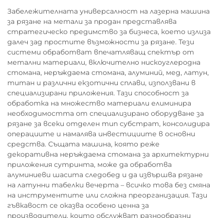
Забележителната универсалност на лазерна машина
за рязане на метали за продан представлява
стратегическо предимство за бизнеса, което излиза
далеч зад простите възможности за рязане. Тези
системи обработват впечатляващ спектър от
метални материали, включително нискоуглеродна
стомана, неръждаема стомана, алуминий, мед, латун,
титан и различни екзотични сплави, използвани в
специализирани приложения. Тази способност за
обработка на множество материали елиминира
необходимостта от специализирано оборудване за
рязане за всеки отделен тип субстрат, консолидира
операциите и намалява инвестициите в основни
средства. Същата машина, която реже
декоративна неръждаема стомана за архитектурни
приложения сутринта, може да обработва
алуминиеви шасита следобед и да извършва рязане
на латунни табелки вечерта – всичко това без смяна
на инструментите или сложна преорганизация. Тази
гъвкавост се оказва особено ценна за
производители, които обслужват разнообразни