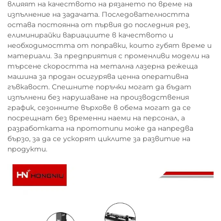
влияят на качеството на рязането по време на
изпълнение на задачата. Последователността
остава постоянна от първия до последния рез,
елиминирайки вариациите в качеството и
необходимостта от поправки, които губят време и
материали. За предприятия с променливи модели на
търсене скоростта на метална лазерна режеща
машина за продан осигурява ценна оперативна
гъвкавост. Спешните поръчки могат да бъдат
изпълнени без нарушаване на производствения
график, сезонните върхове в обема могат да се
посрещнат без временни наеми на персонал, а
разработката на прототипи може да напредва
бързо, за да се ускорят циклите за развитие на
продукти.