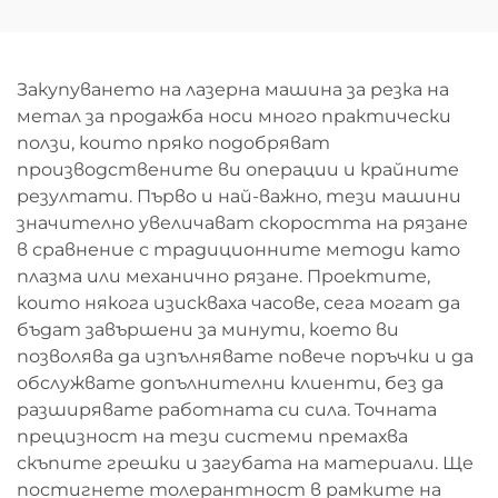
навиване 3015GU
охлаждане
Закупуването на лазерна машина за резка на
метал за продажба носи много практически
ползи, които пряко подобряват
производствените ви операции и крайните
резултати. Първо и най-важно, тези машини
значително увеличават скоростта на рязане
в сравнение с традиционните методи като
плазма или механично рязане. Проектите,
които някога изискваха часове, сега могат да
бъдат завършени за минути, което ви
позволява да изпълнявате повече поръчки и да
обслужвате допълнителни клиенти, без да
разширявате работната си сила. Точната
прецизност на тези системи премахва
скъпите грешки и загубата на материали. Ще
постигнете толерантност в рамките на