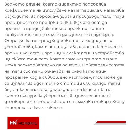
водното рязане, което директно подобрява
коефициента на използване на материала и намалява
разходите. За персонализирани производители тази
прецизност се превръща във възможност да
приемат предизвикателни проекти, които
конкурентите не могат да изпълнят надеждно.
Отрасли като производството на медицински
устройства, компоненти за авиационно-космическа
промишленост и прецизни електронни устройства
изискват точност, която само лазерното рязане
може последователно да осигури. Повтаряемостта
на тези системи означава, че след като един
програмен код е съвършено настроен, той може да
се изпълнява идентично стотици или хиляди пъти
без отклонения или деградация на качеството,
което осигурява увереност в изпълнението на
договорните спецификации и намалява товара върху
контрола на качеството.