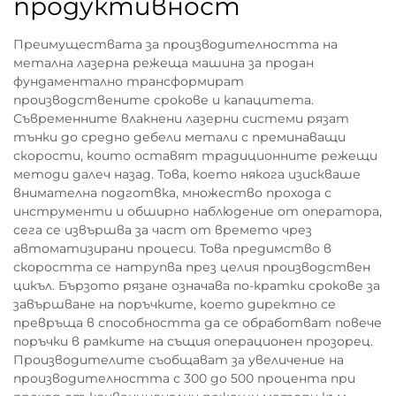
продуктивност
Преимуществата за производителността на
метална лазерна режеща машина за продан
фундаментално трансформират
производствените срокове и капацитета.
Съвременните влакнени лазерни системи рязат
тънки до средно дебели метали с преминаващи
скорости, които оставят традиционните режещи
методи далеч назад. Това, което някога изискваше
внимателна подготвка, множество прохода с
инструменти и обширно наблюдение от оператора,
сега се извършва за част от времето чрез
автоматизирани процеси. Това предимство в
скоростта се натрупва през целия производствен
цикъл. Бързото рязане означава по-кратки срокове за
завършване на поръчките, което директно се
превръща в способността да се обработват повече
поръчки в рамките на същия операционен прозорец.
Производителите съобщават за увеличение на
производителността с 300 до 500 процента при