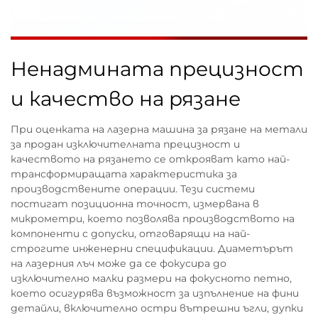
Ненадмината прецизност
и качество на рязане
При оценката на лазерна машина за рязане на метали
за продан изключителната прецизност и
качеството на рязането се открояват като най-
трансформиращата характеристика за
производствените операции. Тези системи
постигат позиционна точност, измервана в
микрометри, което позволява производството на
компоненти с допуски, отговарящи на най-
строгите инженерни спецификации. Диаметърът
на лазерния лъч може да се фокусира до
изключително малки размери на фокусното петно,
което осигурява възможност за изпълнение на фини
детайли, включително остри вътрешни ъгли, дупки