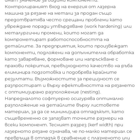
имат значение за видими компоненти.
Контролираният вход на енергия от лазерна
машина за рязане на метали за продан също
предотвратява често срещани проблеми като
увреждане поради утвърдяване (work hardening) или
металургични промени, които могат да
компрометират работоспособността на
детайлите. За предприятия, които произвеждат
компоненти, подложени на допълнителна обработка
като заваряване, формоване или напръскване с
прахови покрития, превъзходното качество на ръба
елиминира подготовка и подобрява крайните
резултати. Възможностите за прецизност се
разпростират и върху ефективността на рязането
с оптимизирано разположение (nesting).
Напредналото софтуерно осигурява оптимално
разположение на детайлите върху листовете
материал, за да се минимизира отпадъкът, като
същевременно се запазват точните размери на
всеки компонент. Тесният разрез (kerf width) при
лазерното рязане означава, че по-малко материал се
превръща в отпадък в сравнение с плазменото или