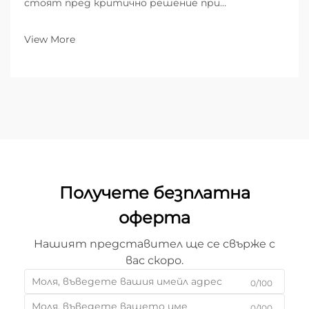
стоят пред критично решение при
инвестициите си в технологията за лазерно
рязане: избор между фибрени лазерни режещи
View More
машини и традиционните CO₂ лазерни
системи. Този избор значително влияе върху
ефективността на производството,
експлоатацията...
Получете безплатна
оферта
Нашият представител ще се свърже с
вас скоро.
0/100
0/100