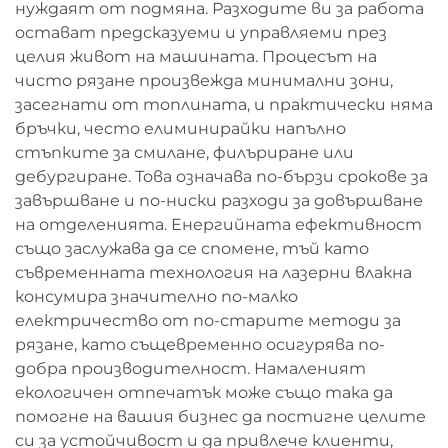
нуждаят от подмяна. Разходите ви за работа
остават предсказуеми и управляеми през
целия живот на машината. Процесът на
чисто рязане произвежда минимални зони,
засегнати от топлината, и практически няма
бръчки, често елиминирайки напълно
стъпките за смилане, филъриране или
дебургиране. Това означава по-бързи срокове за
завършване и по-ниски разходи за довършване
на отделенията. Енергийната ефективност
също заслужава да се спомене, тъй като
съвременната технология на лазерни влакна
консумира значително по-малко
електричество от по-старите методи за
рязане, като същевременно осигурява по-
добра производителност. Намаленият
екологичен отпечатък може също така да
помогне на вашия бизнес да постигне целите
си за устойчивост и да привлече клиенти,