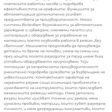
платените работни часове и подобрява
ефективността на графиките. Функциите за
автоматизация допълнително усилват
предимствата за производителност. Много
системи включват възможности за автоматично
зареждане и изваждане, сменяеми палети или
интеграция с оборудване за управление на
материали, което позволява работа в режим „без
светлина“. Машината продължава да произвежда
детайли по време на почивки, смяна на смени или
през нощта, когато разходите за труд иначе биха
оставили оборудването неизползвано. Този
потенциал за непрекъсната производителност
значително подобрява сроковете за възвръщане на
инвестициите. Контактният характер на
лазерното рязане също елиминира проблемите с
износването на инструменти, които преследват
механичните режещи методи. Няма затъпели
резачи, които изискват точене или замяна, няма
износени пробивни матрици, които губят размерна
точност, и няма деградиращи консумативи, които