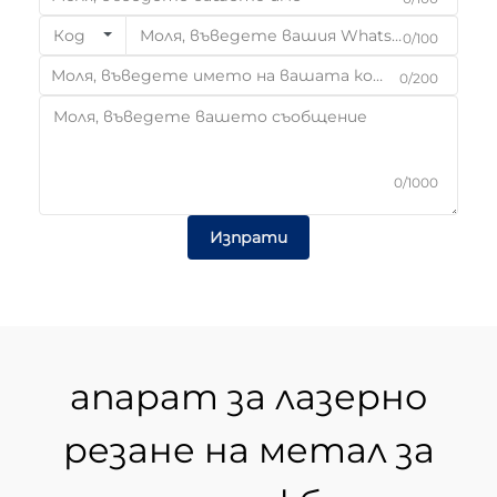
Код
0/100
0/200
0/1000
Изпрати
апарат за лазерно
резане на метал за