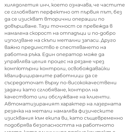
хилядолетия инч, което означава, че частите
се сглобяват перфектно от първия път, без
да се изискват вторични операции по
довършване. Тази точност се превежда в
намалена скорост на отпадъци и по-добро
използване на скъпи метални запаси. Друго
важно предимство е спестяването на
работна ръка. Един оператор може да
управлява целия процес на рязане чрез
компютърни контроли, освобождавайки
квалифицираните работници да се
съсредоточат върху по-висококачествени
задачи като сглобяване, контрол на
качеството или обслужване на клиенти.
Автоматизираният характер на лазерната
резачка на метали намалява физическите
изисквания към екипа ви, като същевременно
подобрява безопасността на работното