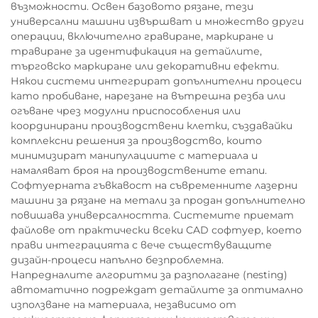
възможности. Освен базовото рязане, тези
универсални машини извършват и множество други
операции, включително гравиране, маркиране и
травиране за идентификация на детайлите,
търговско маркиране или декоративни ефекти.
Някои системи интегрират допълнителни процеси
като пробиване, нарезане на вътрешна резба или
огъване чрез модулни приспособления или
координирани производствени клетки, създавайки
комплексни решения за производство, които
минимизират манипулациите с материала и
намаляват броя на производствените етапи.
Софтуерната гъвкавост на съвременните лазерни
машини за рязане на метали за продан допълнително
повишава универсалността. Системите приемат
файлове от практически всеки CAD софтуер, което
прави интеграцията с вече съществуващите
дизайн-процеси напълно безпроблемна.
Напредналите алгоритми за разполагане (nesting)
автоматично подреждат детайлите за оптимално
използване на материала, независимо от