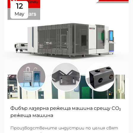
12
May
Фибър лазерна режеща машина срещу CO₂
режеща машина
Производствените индустрии по целия свят