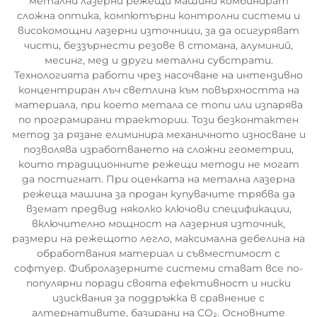
метални лазерни режещи машини комбинират
сложна оптика, компютърни контролни системи и
високомощни лазерни източници, за да осигуряват
чисти, беззърнести резове в стомана, алуминий,
месинг, мед и други метални субстрати.
Технологията работи чрез насочване на интензивно
концентриран лъч светлина към повърхността на
материала, при което метала се топи или изпарява
по програмирани траектории. Този безконтактен
метод за рязане елиминира механичното износване и
позволява изработването на сложни геометрии,
които традиционните режещи методи не могат
да постигнат. При оценката на метална лазерна
режеща машина за продан купувачите трябва да
вземат предвид няколко ключови спецификации,
включително мощност на лазерния източник,
размери на режещото легло, максимална дебелина на
обработвания материал и съвместимост с
софтуер. Фибролазерните системи стават все по-
популярни поради своята ефективност и ниски
изисквания за поддръжка в сравнение с
алтернативите, базирани на CO₂. Основните