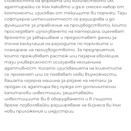
сложността на формата или количеството им,
адаптирайки се към какъвто и да е смесен набор от
компоненти, изискван от текущите ви поръчки. Тази
софтуерна интелигентност се разширява и до
функциите за управление на производството, които
проследяват използването на материала, оценяват
времето за завършване и предоставят данни за
точна калкулация на разходите по поръчките и
планиране на производството. За предприятия,
които преживяват растеж или пазарна еволюция,
тази универсалност осигурява неоценима
адаптивност. Когато изискванията на клиентите
се променят или се появяват нови възможности,
вашата лазерна машина за рязане на метали за
продан се адаптира без нужда от допълнителни
капиталови инвестиции, защитавайки
инвестициите ви в оборудването и в същото
време позволявайки разширяване на бизнеса ви към
нови приложения и индустрии.