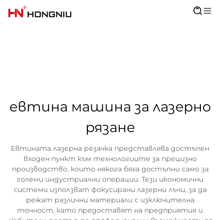
евтина машина за лазерно
рязане
Евтината лазерна резачка представлява достъпен
входен пункт към технологиите за прецизно
производство, които някога бяха достъпни само за
големи индустриални операции. Тези икономични
системи използват фокусирани лазерни лъчи, за да
режат различни материали с изключителна
точност, като предоставят на предприятия и