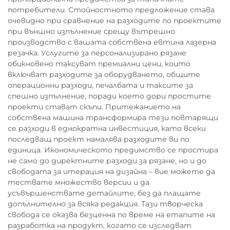
потребители. Стойностното предложение става
очевидно при сравнение на разходите по проектите
при външно изпълнение срещу вътрешно
производство с вашата собствена евтина лазерна
резачка. Услугите за персонализирано рязане
обикновено таксуват премиални цени, които
включват разходите за оборудването, общите
операционни разходи, печалбата и таксите за
спешно изпълнение, поради което дори простите
проекти стават скъпи. Притежанието на
собствена машина трансформира тези повтарящи
се разходи в еднократна инвестиция, като всеки
последващ проект намалява разходите ви по
единица. Икономическото предимство се простира
не само до директните разходи за рязане, но и до
свободата за итерация на дизайна – вие можете да
тествате множество версии и да
усъвършенствате детайлите, без да плащате
допълнително за всяка редакция. Тази творческа
свобода се оказва безценна по време на етапите на
разработка на продукт, когато се изследват