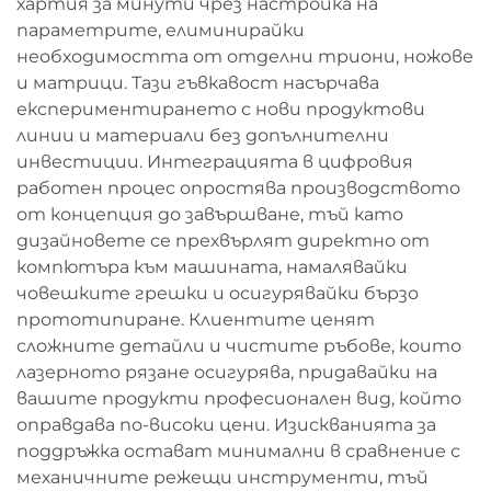
хартия за минути чрез настройка на
параметрите, елиминирайки
необходимостта от отделни триони, ножове
и матрици. Тази гъвкавост насърчава
експериментирането с нови продуктови
линии и материали без допълнителни
инвестиции. Интеграцията в цифровия
работен процес опростява производството
от концепция до завършване, тъй като
дизайновете се прехвърлят директно от
компютъра към машината, намалявайки
човешките грешки и осигурявайки бързо
прототипиране. Клиентите ценят
сложните детайли и чистите ръбове, които
лазерното рязане осигурява, придавайки на
вашите продукти професионален вид, който
оправдава по-високи цени. Изискванията за
поддръжка остават минимални в сравнение с
механичните режещи инструменти, тъй