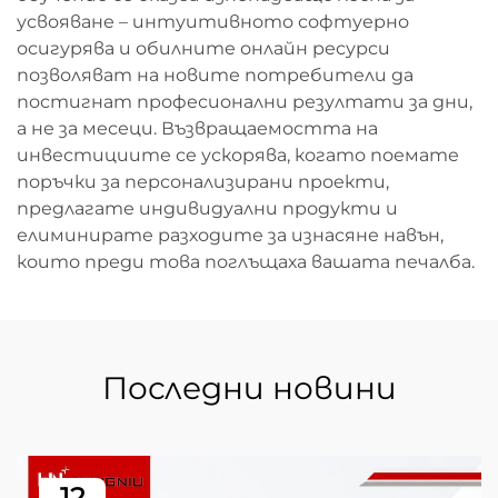
усвояване – интуитивното софтуерно
осигурява и обилните онлайн ресурси
позволяват на новите потребители да
постигнат професионални резултати за дни,
а не за месеци. Възвращаемостта на
инвестициите се ускорява, когато поемате
поръчки за персонализирани проекти,
предлагате индивидуални продукти и
елиминирате разходите за изнасяне навън,
които преди това поглъщаха вашата печалба.
Последни новини
12