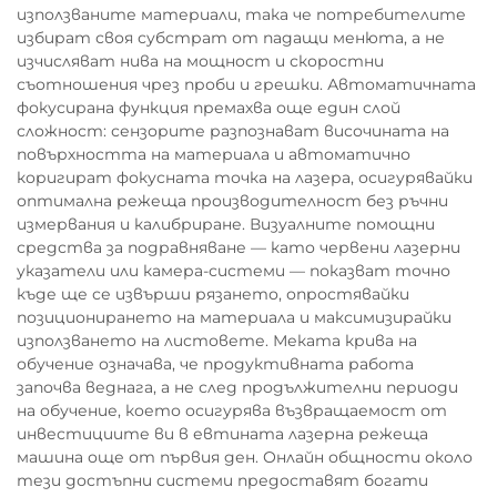
използваните материали, така че потребителите
избират своя субстрат от падащи менюта, а не
изчисляват нива на мощност и скоростни
съотношения чрез проби и грешки. Автоматичната
фокусирана функция премахва още един слой
сложност: сензорите разпознават височината на
повърхността на материала и автоматично
коригират фокусната точка на лазера, осигурявайки
оптимална режеща производителност без ръчни
измервания и калибриране. Визуалните помощни
средства за подравняване — като червени лазерни
указатели или камера-системи — показват точно
къде ще се извърши рязането, опростявайки
позиционирането на материала и максимизирайки
използването на листовете. Меката крива на
обучение означава, че продуктивната работа
започва веднага, а не след продължителни периоди
на обучение, което осигурява възвращаемост от
инвестициите ви в евтината лазерна режеща
машина още от първия ден. Онлайн общности около
тези достъпни системи предоставят богати