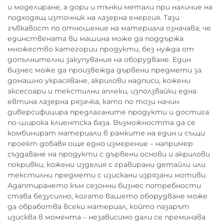
и моделиране, а дори и тънки метали при наличие на
подходящ източник на лазерна енергия. Тази
гъвкавост по отношение на материала означава, че
единствената ви машина може да поддържа
множество категории продукти, без нужда от
допълнителни закупувания на оборудване. Един
бизнес може да произвежда дървени предмети за
домашно украсяване, акрилови надписи, кожени
аксесоари и текстилни аплеки, използвайки една
евтина лазерна рязачка, като по този начин
диверсифицира предлаганите продукти и достига
по-широка клиентска база. Възможността да се
комбинират материали в рамките на един и същи
проект добавя още едно измерение – например
създаване на продукти с дървени основи и акрилови
покривки, кожени изделия с гравирани детайли или
текстилни предмети с изискани изрязани мотиви.
Адаптирането към сезонни бизнес потребности
става безусилно, когато вашето оборудване може
да обработва всеки материал, който пазарът
изисква в момента – независимо дали се преминава