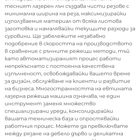
тесният лазерен лъч създава чисти резове с
минимална ширина на реза, максимизирайки
използваемия материал от всяка листова
заготовка и намалявайки текущите разходи за
суровини. Ще забележите незабавно
подобрение в скоростта на производството
в сравнение с ръчните режещи методи, тъй
като автоматизираният процес работи
непрекъснато с постоянна качествена
изпълненост, освобождавайки вашето време
за дизайн, обслужване на клиенти и развитие
на бизнеса. Многостранността на евтината
лазерна режеща машина означава, че един
инструмент заменя множество
специализирани уреди, консолидирайки
вашата техническа база и опростявайки
работния процес. Можете да превключвате
между рязане на дебело дърво и деликатна