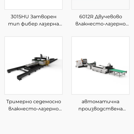
3015HU Затворен
6012R Двучевово
тип фибер лазерна
влакнесто-лазерно
машина за рязане с
устройство за
автоматично
рязане на тръби
зареждане и
разтоварване на
материали
Тримерно седемосно
автоматична
влакнесто-лазерно
производствена
устройство за
линия за рязане с
рязане
влакнест лазер с
навиване 3015GU