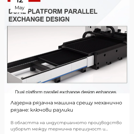
May
Лазерна рязачна машина срещу механично
рязане: ключови разлики
В областта на индустриалното производство
изборът между термична прецизност и