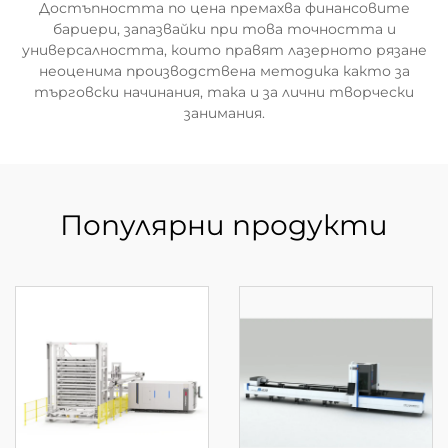
Достъпността по цена премахва финансовите
бариери, запазвайки при това точността и
универсалността, които правят лазерното рязане
неоценима производствена методика както за
търговски начинания, така и за лични творчески
занимания.
Популярни продукти