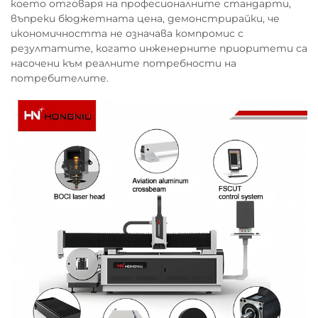
което отговаря на професионалните стандарти,
въпреки бюджетната цена, демонстрирайки, че
икономичността не означава компромис с
резултатите, когато инженерните приоритети са
насочени към реалните потребности на
потребителите.