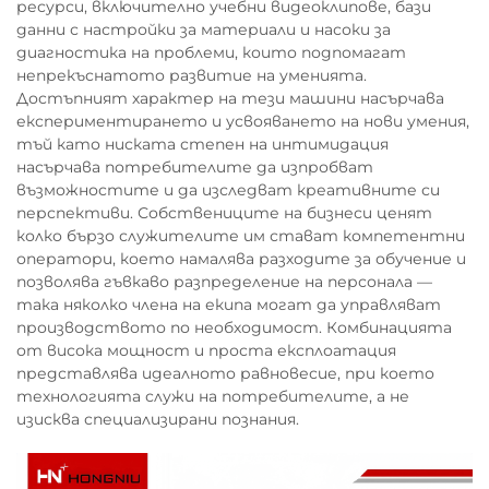
ресурси, включително учебни видеоклипове, бази
данни с настройки за материали и насоки за
диагностика на проблеми, които подпомагат
непрекъснатото развитие на уменията.
Достъпният характер на тези машини насърчава
експериментирането и усвояването на нови умения,
тъй като ниската степен на интимидация
насърчава потребителите да изпробват
възможностите и да изследват креативните си
перспективи. Собствениците на бизнеси ценят
колко бързо служителите им стават компетентни
оператори, което намалява разходите за обучение и
позволява гъвкаво разпределение на персонала —
така няколко члена на екипа могат да управляват
производството по необходимост. Комбинацията
от висока мощност и проста експлоатация
представлява идеалното равновесие, при което
технологията служи на потребителите, а не
изисква специализирани познания.