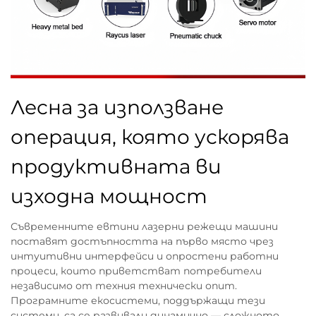
Лесна за използване
операция, която ускорява
продуктивната ви
изходна мощност
Съвременните евтини лазерни режещи машини
поставят достъпността на първо място чрез
интуитивни интерфейси и опростени работни
процеси, които приветстват потребители
независимо от техния технически опит.
Програмните екосистеми, поддържащи тези
системи, са се развивали динамично — сложното