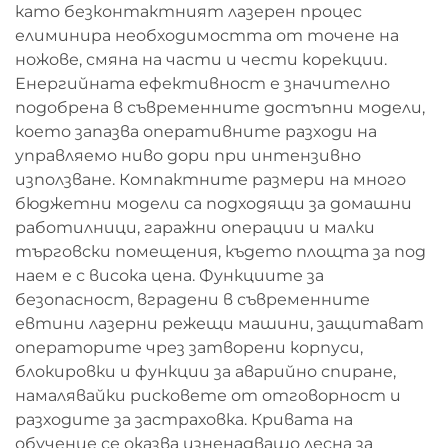
като безконтактният лазерен процес
елиминира необходимостта от точене на
ножове, смяна на части и чести корекции.
Енергийната ефективност е значително
подобрена в съвременните достъпни модели,
което запазва оперативните разходи на
управляемо ниво дори при интензивно
използване. Компактните размери на много
бюджетни модели са подходящи за домашни
работилници, гаражни операции и малки
търговски помещения, където площта за под
наем е с висока цена. Функциите за
безопасност, вградени в съвременните
евтини лазерни режещи машини, защитават
операторите чрез затворени корпуси,
блокировки и функции за аварийно спиране,
намалявайки рисковете от отговорност и
разходите за застраховка. Кривата на
обучение се оказва изненадващо лесна за