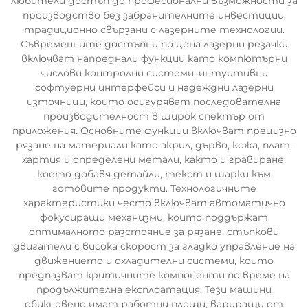
любители достъп до професионални възможности за
производство без забранителните инвестиции,
традиционно свързани с лазерните технологии.
Съвременните достъпни по цена лазерни резачки
включват напреднали функции като компютърни
числови контролни системи, интуитивни
софтуерни интерфейси и надеждни лазерни
източници, които осигуряват последователна
производителност в широк спектър от
приложения. Основните функции включват прецизно
рязане на материали като акрил, дърво, кожа, плат,
хартия и определени метали, както и гравиране,
което добавя детайли, текст и шарки към
готовите продукти. Технологичните
характеристики често включват автоматично
фокусиращи механизми, които поддържат
оптималното разстояние за рязане, стъпкови
двигатели с висока скорост за гладко управление на
движението и охладителни системи, които
предпазват критичните компоненти по време на
продължителна експлоатация. Тези машини
обикновено имат работни площи, вариращи от