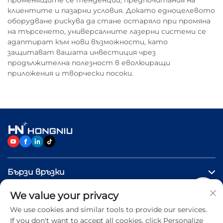
променящите се тенденции, предпочитания на
клиентите и пазарни условия. Докато едноцелевото
оборудване рискува да стане остаряло при промяна
на търсенето, универсалните лазерни системи се
адаптират към нови възможности, като
защитават вашата инвестиция чрез
продължителна полезност в еволюиращи
приложения и творчески посоки.
Бързи връзки
We value your privacy
ПРОДУКТИ
We use cookies and similar tools to provide our services.
If you don't want to accept all cookies, click Personalize