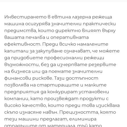
Инвестирането в евтина лазерна режеща
машина осигурява значителни практически
предимства, които директно влияят върху
вашата печалба и оперативната
ефективност. Преди всичко намалените
капитали за закупуване означават, че можете
да придобиете професионални режещи
възможности, без да изчерпвате резервите
на бизнеса или да поемате значителни
финансови рискове. Тази достъпност
позволява на стартиращите и малките
предприятия да конкурират установени
компании, като произвеждат продукти с
високо качество, които преди това изискваха
скъпо изнасяне навън. Прецизността, която
тези машини предлагат, елиминира
отпадъците от материала, тъй като