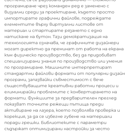
програмиране чрез команден ред е заменено с
визуални среди за проектиране, където просто
импортирате графични файлове, подреждате
елементите върху виртуални листове от
материал и стартирате рязането с едно
натискане на бутон. Тази демократизация на
технологията означава, че графичните дизайнери
могат директно да преминат от работа на екрана
към физическо производство, без да придобиват
специализирани знания по производство или умения
по програмиране. Машините интерпретират
стандартни файлови формати от популярни дизайн
програми, запазвайки съвместимост с вече
съществуващите креативни работни процеси и
елиминирайки проблемите с конвертирането на
формати. Функциите за предварителен преглед
показват точните режещи пътища преди
активиране на лазера, което позволява проверка и
корекция, за да се избегне губене на материали
поради грешки. Библиотеките с параметри
съдържат оптимизирани настройки за често