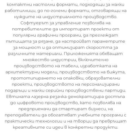
компактни настолни формати, подходящи за малки
работилници, до по-големи формати, отговарящи на
нуждите на индустриалното производство.
Софтуерът за управление позволява на
потребителите да импортират проекти от
популярни графични програми, да преглеждат
пътищата за рязане, да настройват параметрите
за мощност и да оптимизират скоростта за
различните материали. Приложенията обхващат
множество индустрии, включително
производството на табели, изработката на
архитектурни модели, производството на бижута,
прототипирането на опаковки, образователни
проекти, производството на персонализирани
подаръци и малки серийни производствени партиди.
Евтината лазерна резачка демократизира достъпа
до цифровото производство, като позволява на
предприемачи да стартират бизнеси, на
преподаватели да обогатяват учебните програми с
практически технологии и на творци да превръщат
креативните си идеи в конкретни продукти.