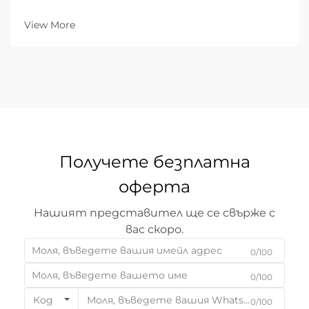
механична сила определя ефективността,
разходите и качеството на крайния продукт. В
View More
продължение на десетилетия механичното
рязане — използващо физически инструменти
като ножици, перфоратори...
Получете безплатна
оферта
Нашият представител ще се свърже с
вас скоро.
0/100
0/100
Код
0/100