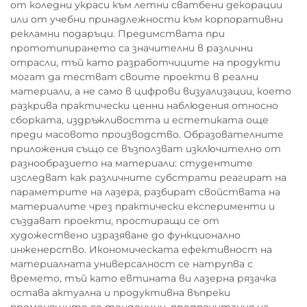
от коледни украси към летни сватбени декорации
или от учебни принадлежности към корпоративни
рекламни подаръци. Предимствата при
прототипирането са значителни в различни
отрасли, тъй като разработчиците на продукти
могат да тестват своите проекти в реални
материали, а не само в цифрови визуализации, което
разкрива практически ценни наблюдения относно
сборката, издръжливостта и естетиката още
преди масовото производство. Образователните
приложения също се възползват изключително от
разнообразието на материали: студентите
изследват как различните субстрати реагират на
параметрите на лазера, разбират свойствата на
материалите чрез практически експерименти и
създават проекти, простиращи се от
художествено изразяване до функционално
инженерство. Икономическата ефективност на
материалната универсалност се натрупва с
времето, тъй като евтината ви лазерна рязачка
остава актуална и продуктивна въпреки