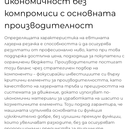
икономичност без
компромиси с основната
производителност
Определящата характеристика на евтината
лазерна резачка е способността ѝ да осигурява
резултати от професионално ниво, като при това
поддържа достъпна цена, подходяща за покупатели с
ограничени бюджети. Производителите постигат
този баланс чрез стратегичен подбор на
компоненти – фокусирайки инвестициите си върху
критични елементи за производителността, като
качеството на лазерната тръба и прецизността на
системата за движение, докато използват по-
икономични материали за изработката на шасито и
козметичните елементи. Този подход гарантира, че
машината изпълнява основната си функция
изключително добре, без излишни премиум функции,
които увеличават разходите, без да осигуряват
пропорционални предимства за типичните