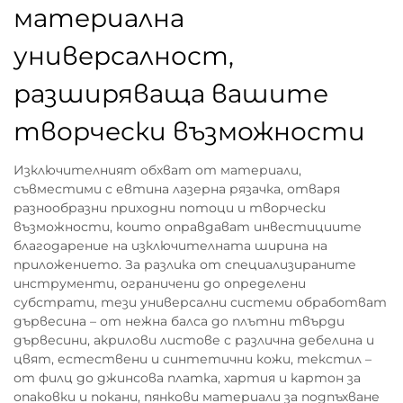
материална
универсалност,
разширяваща вашите
творчески възможности
Изключителният обхват от материали,
съвместими с евтина лазерна рязачка, отваря
разнообразни приходни потоци и творчески
възможности, които оправдават инвестициите
благодарение на изключителната ширина на
приложението. За разлика от специализираните
инструменти, ограничени до определени
субстрати, тези универсални системи обработват
дървесина – от нежна балса до плътни твърди
дървесини, акрилови листове с различна дебелина и
цвят, естествени и синтетични кожи, текстил –
от филц до джинсова платка, хартия и картон за
опаковки и покани, пянкови материали за подпъхване