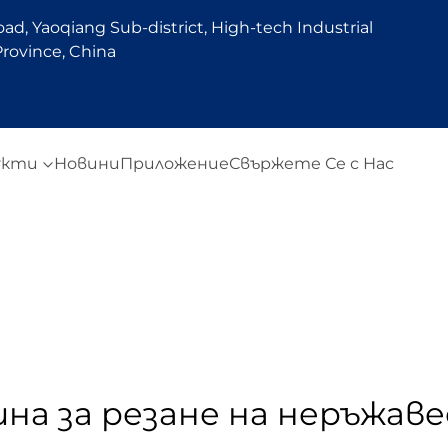
d, Yaoqiang Sub-district, High-tech Industrial
rovince, China
укти
Новини
Приложение
Свържете Се с Нас
на за резане на неръжа