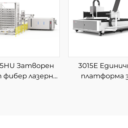
15HU Затворен
3015E Единич
 фибер лазерна
платформа 
ина за рязане с
фибер лазерна 
втоматично
зареждане и
зтоварване на
материали