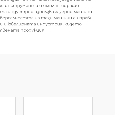
ески инструменти и имплантиращи
ата индустрия използва лазерни машини
ниверсалността на тези машини ги прави
ли и ювелирната индустрия, където
ствената продукция.