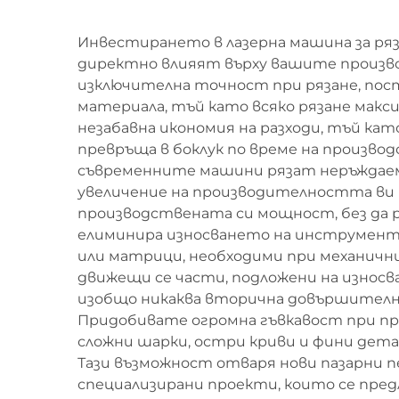
Инвестирането в лазерна машина за ря
директно влияят върху вашите произв
изключителна точност при рязане, пост
материала, тъй като всяко рязане мак
незабавна икономия на разходи, тъй като
превръща в боклук по време на произво
съвременните машини рязат неръждаема
увеличение на производителността ви п
производствената си мощност, без да 
елиминира износването на инструменти,
или матрици, необходими при механични
движещи се части, подложени на износв
изобщо никаква вторична довършителна 
Придобивате огромна гъвкавост при п
сложни шарки, остри криви и фини дета
Тази възможност отваря нови пазарни п
специализирани проекти, които се пре