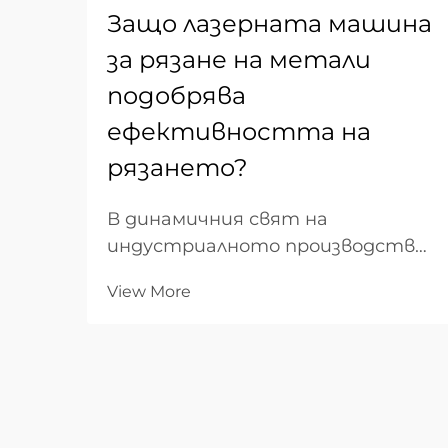
Защо лазерната машина
за рязане на метали
подобрява
ефективността на
рязането?
В динамичния свят на
индустриалното производство
ефективността е показателят,
View More
който определя
рентабилността. За B2B
фабрикационни предприятия
преходът от традиционното
механично рязане към
напреднали лазерни рязачки се е