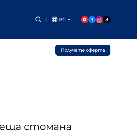
BG
Получете оферта
вееща стомана