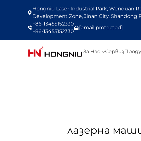
Hongniu Laser Industrial Park, Wenquan Roa
Development Zone, Jinan City, Shandong P
+86-13455152330
[email protected]
+86-13455152330
За Нас
Сервиз
Прод
лазерна маши