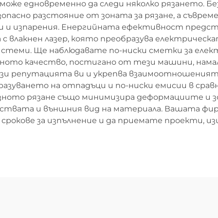
може едновременно да следи няколко рязането. Б
пасно разстояние от зоната за рязане, а съврем
и и изпарения. Енергийната ефективност предст
 влакнен лазер, която преобразува електрическат
истеми. Ще наблюдавате по-ниски сметки за елек
ното качество, постигано от тези машини, нама
ази репутацията ви и укрепва взаимоотношеният
разуването на отпадъци и по-ниски емисии в ср
изното рязане също минимизира деформациите и з
йствата и външния вид на материала. Вашата фир
срокове за изпълнение и да приемате проекти, и