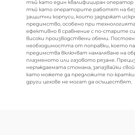
тъй като един квалифициран оператор 
тъй като операторите работят на безо
защитни корпуси, които задържат искр
предимство, особено при технологията с
ефективно в сравнение с по-старите с
високи производствени обеми. Постоян
необходимостта от поправки, което п
предимства включват намаляване на об
плазменото или газовото рязане. Прец
неръждаемата стомана, запазвайки сво
като можете да предложите по-кратки 
други цехове не могат да осъществят.