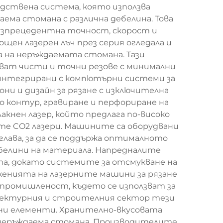
одствена система, която използва
ема стомана с различна дебелина. Това
езпрецедентна точност, скорост и
щен лазерен лъч през серия огледала и
 на неръждаемата стомана. Тази
ават чисти и точни резове с минимални
а интегрирани с компютърни системи за
ни и дизайн за рязане с изключителна
 контур, гравиране и перфориране на
кнен лазер, който предлага по-високо
те CO2 лазери. Машините са оборудвани
лава, за да се поддържа оптималното
ебелини на материала. Напредналите
а, докато системите за отсмукване на
оженията на лазерните машини за рязане
ромишленост, където се използват за
итектурния и строителния сектор тези
вни елементи. Хранително-вкусовата
 неръждаема стомана. Производителите