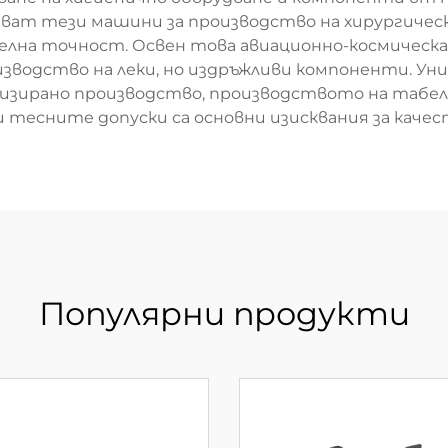
зват тези машини за производство на хирургич
лна точност. Освен това авиационно-космическ
оизводство на леки, но издръжливи компоненти. У
лизирано производство, производството на табе
 тесните допуски са основни изисквания за каче
Популярни продукти