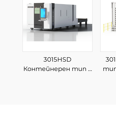
3015HSD
30
Контейнерен тип с
тип
затворена
маш
сменяема
а
платформа за
фибер лазерна рязка
ра