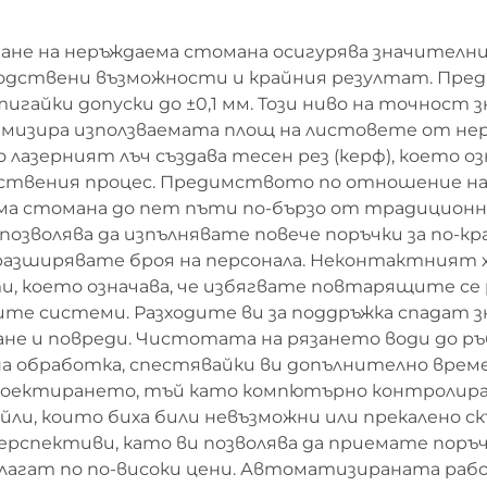
зане на неръждаема стомана осигурява значителн
одствени възможности и крайния резултат. Пред
игайки допуски до ±0,1 мм. Този ниво на точнос
симизира използваемата площ на листовете от н
 лазерният лъч създава тесен рез (керф), което оз
дствения процес. Предимството по отношение на 
 стомана до пет пъти по-бързо от традиционни
озволява да изпълнявате повече поръчки за по-к
разширявате броя на персонала. Неконтактният х
 което означава, че избягвате повтарящите се р
те системи. Разходите ви за поддръжка спадат з
ане и повреди. Чистотата на рязането води до ръ
обработка, спестявайки ви допълнително време з
роектирането, тъй като компютърно контролира
йли, които биха били невъзможни или прекалено 
ерспективи, като ви позволява да приемате поръч
длагат по по-високи цени. Автоматизираната раб