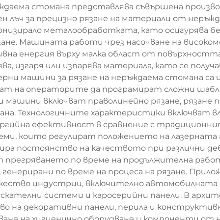
ъждаема стомана представлява съвършена произв
 лъч за прецизно рязане на материали от неръжда
ионизирало металообработката, като осигурява б
не. Машината работи чрез насочване на високомо
вна енергия върху малка област от повърхността
а, изгаря или изпарява материала, като се получ
ерни машини за рязане на неръждаема стомана с
ват на операторите да програмират сложни шабло
 машини включват праволинейно рязане, рязане по
на. Технологичните характеристики включват вла
енергийна ефективност в сравнение с традиционни
и, които регулират положението на лазерната г
нтира постоянство на качеството при различни д
 прегряването по време на продължителна работ
генерирани по време на процеса на рязане. Прил
жество индустрии, включително автомобилната п
пускателни системи и каросерийни панели. В арх
во на декоративни панели, перила и конструкти
аване на хигиенично оборудване и компоненти от