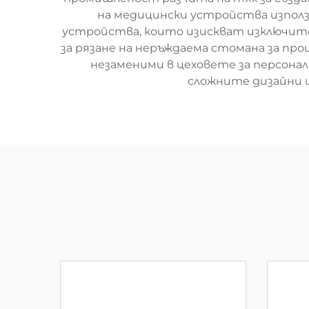
на медицински устройства изпол
устройства, които изискват изключите
за рязане на неръждаема стомана за пр
незаменими в цеховете за персона
сложните дизайни и