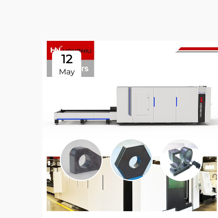
12
May