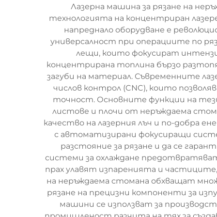
Лазерна машина за рязане на нер
технологията на концентриран лазерен
напреднало оборудване е революц
универсалност при операциите по ряза
лещи, които фокусират интензи
концентрирана топлина бързо разтопяв
загуби на материал. Съвременните лаз
числов контрол (CNC), които позволя
точност. Основните функции на тези
листове и плочи от неръждаема стома
качество на лазерния лъч и по-добра 
с автоматизирани фокусиращи систем
разстояние за рязане и да се гара
системи за охлаждане предотвратяват
прах улавят изпаренията и частиците, 
на неръждаема стомана обхващат мно
рязане на прецизни компоненти за из
машини се използват за производст
промишленост разчита на тях за създ