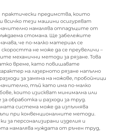
и практически предимства, които
и всичко тези машини осигуряват
т значително намалява отпадъците от
еръждаема стомана. Ще забележите
начава, че по-малко материал се
скоростта не може да се преувеличи –
те механични методи за рязане. Това
ратко време, като повишавате
арактер на лазерното рязане напълно
азходи за замяна на ножове, пробойници
начително, тъй като има по-малко
бове, които изискват минимална или
а обработка и разходи за труд.
ната система може да изпълнява
скъпи при конвенционалните методи.
ки за персонализирани изделия и
ота намалява нуждата от ръчен труд,