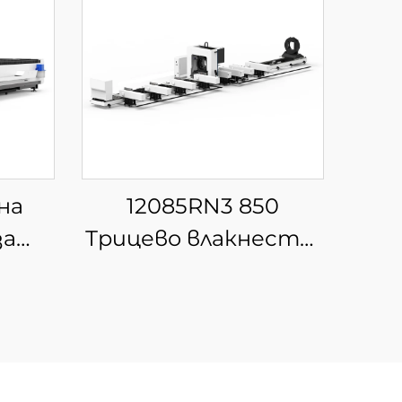
на
12085RN3 850
за
Трицево влакнесто-
рязка
лазерно
устройство за
рязане на тръби