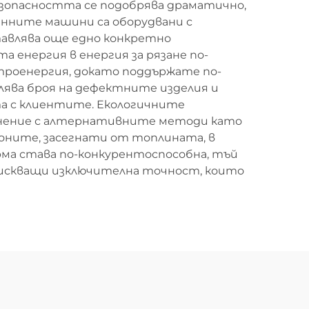
езопасността се подобрява драматично,
енните машини са оборудвани с
авлява още едно конкретно
а енергия в енергия за рязане по-
троенергия, докато поддържате по-
лява броя на дефектните изделия и
а с клиентите. Екологичните
авнение с алтернативните методи като
оните, засегнати от топлината, в
ма става по-конкурентоспособна, тъй
зискващи изключителна точност, които