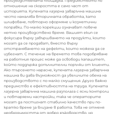
производствената площадка. Предимството по
отношение на скоростта е само част от
историята. Купената лазерна заваръчна машина
често намалява вторичната обработка, като
шлифоване, повторно оформяне и козметични
поправки. По-малко корекции означават повече
нетно производствено време. Вашият екип се
фокусира върху завършването на продукти, които
могат да се продават, вместо върху
отстраняването на дефекти, които можеха да се
избегнат. С течение на времето това подобряване
на работния процес може да освободи капацитет,
който поддържа допълнителни поръчки от клиенти.
Ако търсенето нарасне, купената лазерна заваръчна
машина ви дава възможност да увеличите обема на
производството с по-малко смущения. Друго важно
предимство е ефективността на труда. Купената
лазерна заваръчна машина разполага с ясни контроли
и повтаряеми настройки, така че операторите
могат да постигнат стабилно качество при по-
кратко време за влизане в работа. Това не отменя
необходимостта от добро ръководство, но