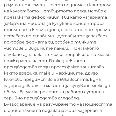
различните смени, което подпомага контрола
на качеството. Четвъртото предимство е
по-малката деформация. Тъй като лазерната
заваръчна машина за купуване концентрира
топлината в малка зона, околните материали
остават по-стабилни. Детайлите запазват
по-добре формата си, особено тънките
листове и видимите панели. По-малкото
огъване означава по-малко поправки и по-малко
отхвърлени части. В ежедневното
производство този прост факт защитава
както графика, така и маржините. Друго
ключово предимство е гъвкавостта. Една
лазерна заваръчна машина за купуване може да
обслужва малки ремонтни работи сутрин и
серийно производство следобед.
Благодарение на регулирането на мощността
и опционалната подаваща жица лазерната