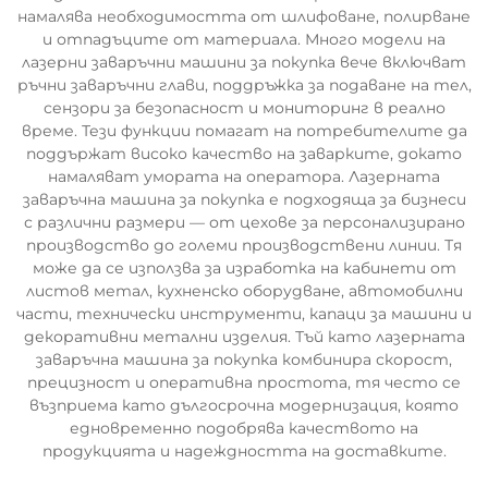
намалява необходимостта от шлифоване, полирване
и отпадъците от материала. Много модели на
лазерни заваръчни машини за покупка вече включват
ръчни заваръчни глави, поддръжка за подаване на тел,
сензори за безопасност и мониторинг в реално
време. Тези функции помагат на потребителите да
поддържат високо качество на заварките, докато
намаляват умората на оператора. Лазерната
заваръчна машина за покупка е подходяща за бизнеси
с различни размери — от цехове за персонализирано
производство до големи производствени линии. Тя
може да се използва за изработка на кабинети от
листов метал, кухненско оборудване, автомобилни
части, технически инструменти, капаци за машини и
декоративни метални изделия. Тъй като лазерната
заваръчна машина за покупка комбинира скорост,
прецизност и оперативна простота, тя често се
възприема като дългосрочна модернизация, която
едновременно подобрява качеството на
продукцията и надеждността на доставките.