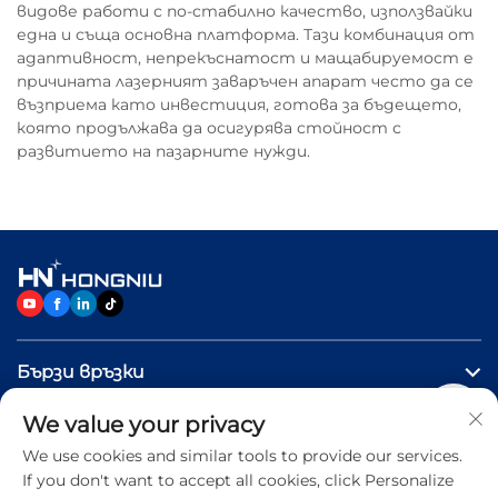
видове работи с по-стабилно качество, използвайки
една и съща основна платформа. Тази комбинация от
адаптивност, непрекъснатост и мащабируемост е
причината лазерният заваръчен апарат често да се
възприема като инвестиция, готова за бъдещето,
която продължава да осигурява стойност с
развитието на пазарните нужди.
Бързи връзки
We value your privacy
ПРОДУКТИ
We use cookies and similar tools to provide our services.
If you don't want to accept all cookies, click Personalize