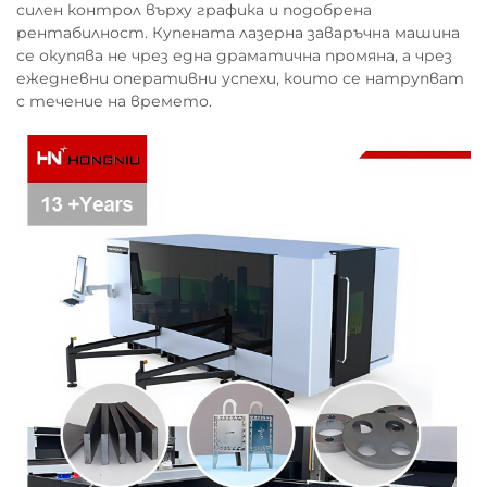
силен контрол върху графика и подобрена
рентабилност. Купената лазерна заваръчна машина
се окупява не чрез една драматична промяна, а чрез
ежедневни оперативни успехи, които се натрупват
с течение на времето.