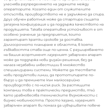
улеснява разпределянето на задачите между
операторите. Когато един от служителите
отсъства, производството не е задължено да спира.
Друг обучен работник може да стартира същата
запазена конфигурация и да поддържа качеството на
продукцията. Такава оперативна устойчивост е от
особено значение за предприятия, които
гарантират кратки срокове за доставка.
Дългосрочното планиране е областта, в която
гъвкавостта става още по-ценна. С разширяването
на вашия асортимент лазерният заваръчен апарат
може да поддържа нови дизайн решения, без да
налага незабавни инвестиции в множество
специализирани системи. Можете да тествате
нови продуктови линии, да прототипирате по-
бързо и да преминете към малкосерийно
производство с по-нисък риск. За растящите
компании това е практически предимство, тъй
като уравновесява техническите възможности с
бизнес-мобилността. Просто казано, лазерният
заваръчен апарат ви помага да извършвате повече