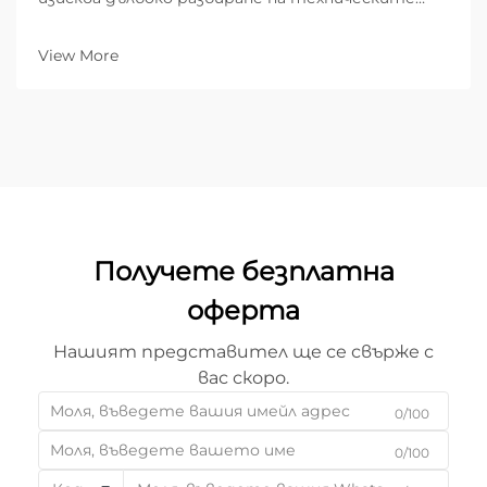
граници. Ако търсите лазерен резач за метал,
един от най-критичните въпроси, с които ще
View More
се сблъскате, е: „Каква е максималната
дебелина, която тази машина може да реже...“
Получете безплатна
оферта
Нашият представител ще се свърже с
вас скоро.
0/100
0/100