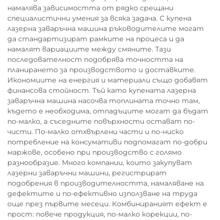
намалява зависимостта от рядко срещани
специалистични умения за всяка задача. С купена
лазерна заваръчна машина ръководителите могат
да стандартизират рамките на процеса и да
намалят вариациите между смяните. Тази
последователност подобрява точността на
планирането за производството и доставките.
Икономиите на енергия и материали също добавят
финансова стойност. Тъй като купената лазерна
заваръчна машина насочва топлината точно там,
където е необходима, отпадъците могат да бъдат
по-малко, а съседните повърхности остават по-
чисти. По-малко отхвърлени части и по-ниско
потребление на консумативи подпомагат по-добри
маржове, особено при производство с голямо
разнообразие. Много компании, които закупуват
лазерни заваръчни машини, регистрират
подобрения в производителността, намаляване на
дефектите и по-ефективно използване на труда
още през първите месеци. Комбинираният ефект е
прост: повече продукция, по-малко корекции, по-