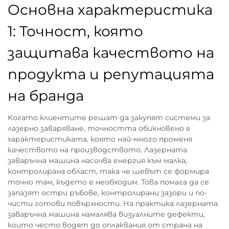
Основна характеристика
1: Точност, която
защитава качеството на
продукта и репутацията
на бранда
Когато клиентите решат да закупят системи за
лазерно заваряване, точността обикновено е
характеристиката, която най-много променя
качеството на производството. Лазерната
заваръчна машина насочва енергия към малка,
контролирана област, така че шевът се формира
точно там, където е необходим. Това помага да се
запазят остри ръбове, контролирани зазори и по-
чисти готови повърхности. На практика лазерната
заваръчна машина намалява визуалните дефекти,
които често водят до оплаквания от страна на