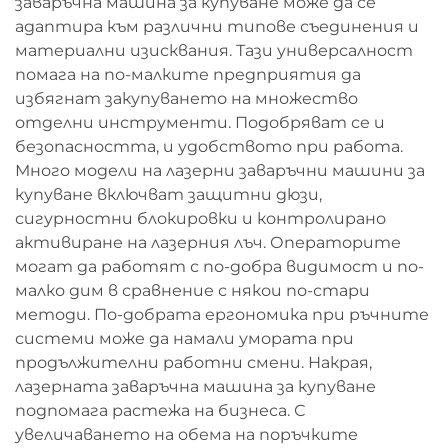
заваръчна машина за купуване може да се
адаптира към различни типове съединения и
материални изисквания. Тази универсалност
помага на по-малките предприятия да
избягнат закупуването на множество
отделни инструменти. Подобряват се и
безопасността, и удобството при работа.
Много модели на лазерни заваръчни машини за
купуване включват защитни дюзи,
сигурностни блокировки и контролирано
активиране на лазерния лъч. Операторите
могат да работят с по-добра видимост и по-
малко дим в сравнение с някои по-стари
методи. По-добрата ергономика при ръчните
системи може да намали умората при
продължителни работни смени. Накрая,
лазерната заваръчна машина за купуване
подпомага растежа на бизнеса. С
увеличаването на обема на поръчките