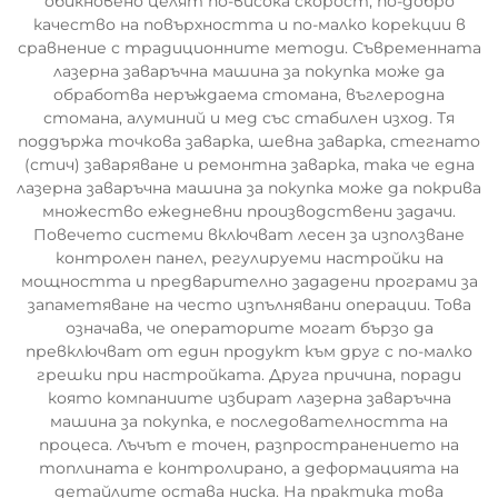
обикновено целят по-висока скорост, по-добро
качество на повърхността и по-малко корекции в
сравнение с традиционните методи. Съвременната
лазерна заваръчна машина за покупка може да
обработва неръждаема стомана, въглеродна
стомана, алуминий и мед със стабилен изход. Тя
поддържа точкова заварка, шевна заварка, стегнато
(стич) заваряване и ремонтна заварка, така че една
лазерна заваръчна машина за покупка може да покрива
множество ежедневни производствени задачи.
Повечето системи включват лесен за използване
контролен панел, регулируеми настройки на
мощността и предварително зададени програми за
запаметяване на често изпълнявани операции. Това
означава, че операторите могат бързо да
превключват от един продукт към друг с по-малко
грешки при настройката. Друга причина, поради
която компаниите избират лазерна заваръчна
машина за покупка, е последователността на
процеса. Лъчът е точен, разпространението на
топлината е контролирано, а деформацията на
детайлите остава ниска. На практика това