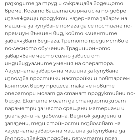
разходите за труд и съкращава водещото
време. Когато вашата фирма иска по-добре
изглеждащи продукти, лазерната заваръчна
машина за купуване помага да се постигне по-
премиум външен вид, който клиентите
забелязват веднага. Третото предимство е
по-лесното обучение. Традиционното
заваряване често силно зависи от
индивидуалните умения на оператора.
Лазерната заваръчна машина за купуване
използва простички настройки и повтаряем
контрол върху процеса, така че новите
оператори могат да станат продуктивни по-
бързо. Екипите могат да стандартизират
параметри за често срещани материали и
диапазони на дебелина. Веднъж зададени и
запазени, тези стойности позволяват на
лазерната заваръчна машина за купуване да
възпроизвежда подобни резултати през