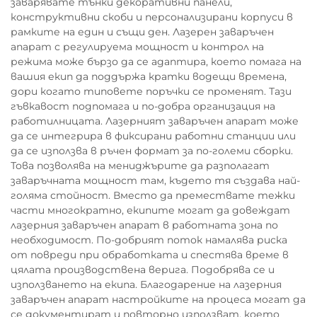
заварявате тънки декоративни панели,
конструктивни скоби и персонализирани корпуси в
рамките на един и същи ден. Лазерен заваръчен
апарат с регулируема мощност и контрол на
режима може бързо да се адаптира, което помага на
вашия екип да поддържа кратки водещи времена,
дори когато типовете поръчки се променят. Тази
гъвкавост подпомага и по-добра организация на
работилницата. Лазерният заваръчен апарат може
да се интегрира в фиксирани работни станции или
да се използва в ръчен формат за по-големи сборки.
Това позволява на мениджърите да разполагат
заваръчната мощност там, където тя създава най-
голяма стойност. Вместо да премествате тежки
части многократно, екипите могат да довеждат
лазерния заваръчен апарат в работната зона по
необходимост. По-добрият поток намалява риска
от повреди при обработката и спестява време в
цялата производствена верига. Подобрява се и
използването на екипа. Благодарение на лазерния
заваръчен апарат настройките на процеса могат да
се документират и повторно използват, което