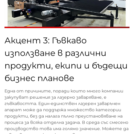
Акцент 3: Гъвкаво
използване в различни
продукти, екипи и бъдещи
бизнес планове
Една от причините, поради които много компании
закупуват решения за лазерно заваряване, е
гъвкавостта. Един-единствен лазерен заваръчен
апарат може да поддържа множество категории
продукти, без да налага пълно преустановяване на
процеса за всяка отделна задача. В среда със смесено
производство това има голямо значение. Можете да