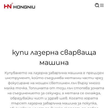
купи лазерна сварваща
машина
Купуването на лазерна заваръчна машина е прецизен
инструмент, който съединява метални части чрез
фокусиране на мощен светлинен лъч върху много
малка точка. Топлината от този лъч стопява зоната
на съединението за секунди, а метала се охлажда,
образувайки чист и здрав шев. Когато хората
търсят лазерна заваръчна машина за покупка,