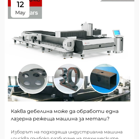
12
May
Каква дебелина може да обработи една
лазерна режеща машина за метали?
Изборът на подходяща индустриална машина
изисква дълбоко разбиране на техническите