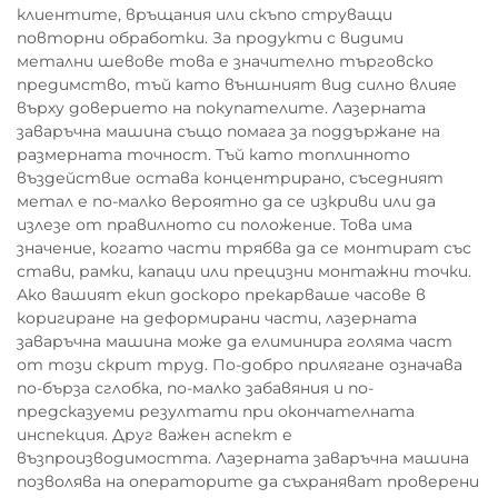
клиентите, връщания или скъпо струващи
повторни обработки. За продукти с видими
метални шевове това е значително търговско
предимство, тъй като външният вид силно влияе
върху доверието на покупателите. Лазерната
заваръчна машина също помага за поддържане на
размерната точност. Тъй като топлинното
въздействие остава концентрирано, съседният
метал е по-малко вероятно да се изкриви или да
излезе от правилното си положение. Това има
значение, когато части трябва да се монтират със
стави, рамки, капаци или прецизни монтажни точки.
Ако вашият екип доскоро прекарваше часове в
коригиране на деформирани части, лазерната
заваръчна машина може да елиминира голяма част
от този скрит труд. По-добро прилягане означава
по-бърза сглобка, по-малко забавяния и по-
предсказуеми резултати при окончателната
инспекция. Друг важен аспект е
възпроизводимостта. Лазерната заваръчна машина
позволява на операторите да съхраняват проверени