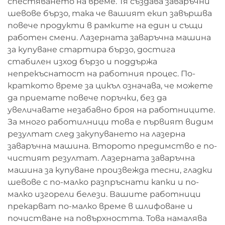
спестяването на време. Тя създава заваръчни
шевове бързо, така че вашият екип завършва
повече продукти в рамките на един и същи
работен смени. Лазерната заваръчна машина
за купуване стартира бързо, достига
стабилен изход бързо и поддържа
непрекъснатост на работния процес. По-
краткото време за цикъл означава, че можете
да приемате повече поръчки, без да
увеличавате незабавно броя на работниците.
За много работилници това е първият видим
резултат след закупуването на лазерна
заваръчна машина. Второто предимство е по-
чистият резултат. Лазерната заваръчна
машина за купуване произвежда тесни, гладки
шевове с по-малко разпръснати капки и по-
малко изгорели белези. Вашите работници
прекарват по-малко време в шлифоване и
почистване на повърхността. Това намалява