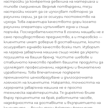
настройки за конкретна дебелина на материала и
типове съединения. Веднъж потвърдени, тези
настройки могат да се използват повторно за
различни серии, за да се осигури постоянство на
изхода. Това гарантира качеството дори когато
различни оператори изпълняват една и съща
поръчка. Последователността в големи мащаби не е
само производствено предимство, а и търговско —
клиентите имат доверие в доставчиците, които
осигуряват еднакво качество всеки път. Изборът
на лазерна заваръчна машина също може да укрепи
позицията на вашия бренд. Чистите шевове и
стабилното качество правят вашите продукти да
изглеждат професионални, надеждни и внимателно
изработени. Това впечатление подкрепя
премиалното ценообразуване и дългосрочната
лоялност на клиентите. Накратко, точността на
лазерната заваръчна машина не е просто
техническа характеристика. Тя директно влияе
върху процентите на брак, работните часове,
надеждността на доставките и възприятието на
клиентите — всички тези фактори формират