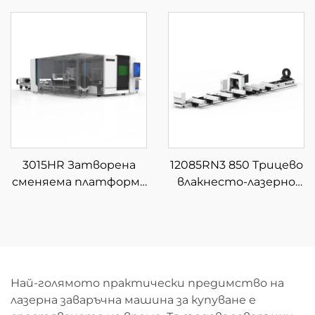
платформа за фибер
рязане
лазерна рязка
3015HR Затворена
12085RN3 850 Трицево
сменяема платформа
влакнесто-лазерно
за интегрирана
устройство за
лазерна рязка на
рязане на тръби
листове и тръби
Най-голямото практически предимство на
лазерна заваръчна машина за купуване е