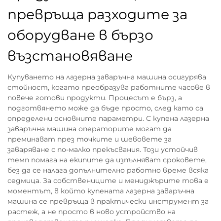
превръща разходите за
оборудване в бързо
възстановяване
Купуването на лазерна заваръчна машина осигурява
стойност, когато преобразува работните часове в
повече готови продукти. Процесът е бърз, а
подготвянето може да бъде просто, след като са
определени основните параметри. С купена лазерна
заваръчна машина операторите могат да
преминават през точките и шевовете за
заваряване с по-малко прекъсвания. Този устойчив
темп помага на екипите да изпълняват сроковете,
без да се налага допълнително работно време всяка
седмица. За собствениците и мениджърите това е
моментът, в който купената лазерна заваръчна
машина се превръща в практически инструмент за
растеж, а не просто в ново устройство на