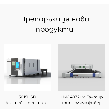
Препоръки за нови
продукти
3015HSD
HN-14032LM Гантир
Контейнерен тип с
тип голяма фибер
затворена сменяема
лазерна машина за