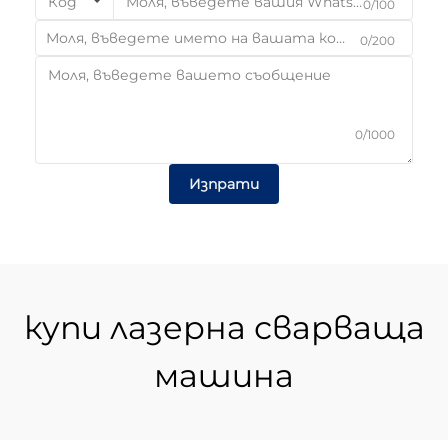
Код
0/100
0/200
0/1000
Изпрати
купи лазерна сварваща
машина